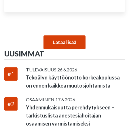
Lataa lisää
UUSIMMAT
TULEVAISUUS
26.6.2026
#1
Tekoälyn käyttöönotto korkeakoulussa
on ennen kaikkea muutosjohtamista
OSAAMINEN
17.6.2026
#2
Yhdenmukaisuutta perehdytykseen –
tarkistuslista anestesiahoitajan
osaamisen varmistamiseksi