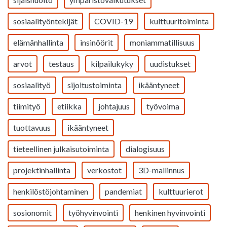
sosiaalityöntekijät
COVID-19
kulttuuritoiminta
elämänhallinta
insinöörit
moniammatillisuus
arvot
testaus
kilpailukyky
uudistukset
sosiaalityö
sijoitustoiminta
ikääntyneet
tiimityö
etiikka
johtajuus
työvoima
tuottavuus
ikääntyneet
tieteellinen julkaisutoiminta
dialogisuus
projektinhallinta
verkostot
3D-mallinnus
henkilöstöjohtaminen
pandemiat
kulttuurierot
sosionomit
työhyvinvointi
henkinen hyvinvointi