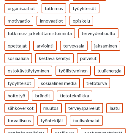
organisaatiot
tutkimus
työyhteisöt
motivaatio
innovaatiot
opiskelu
tutkimus- ja kehittämistoiminta
terveydenhuolto
opettajat
arviointi
terveysala
jaksaminen
sosiaaliala
kestävä kehitys
palvelut
ostokäyttäytyminen
työllistyminen
tuulienergia
työyhteisöt
sosiaalinen media
tietoturva
hoitotyö
brändit
tietotekniikka
sähköverkot
muutos
terveyspalvelut
laatu
turvallisuus
työntekijät
tuulivoimalat
oppimisympäristö
osallisuus
opetusmenetelmät