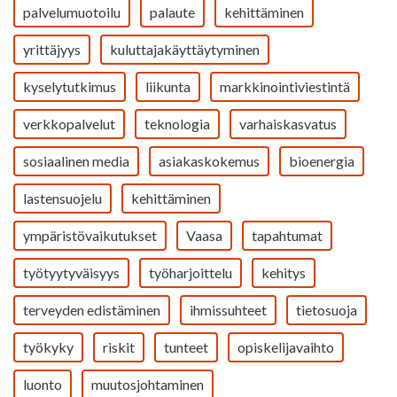
palvelumuotoilu
palaute
kehittäminen
yrittäjyys
kuluttajakäyttäytyminen
kyselytutkimus
liikunta
markkinointiviestintä
verkkopalvelut
teknologia
varhaiskasvatus
sosiaalinen media
asiakaskokemus
bioenergia
lastensuojelu
kehittäminen
ympäristövaikutukset
Vaasa
tapahtumat
työtyytyväisyys
työharjoittelu
kehitys
terveyden edistäminen
ihmissuhteet
tietosuoja
työkyky
riskit
tunteet
opiskelijavaihto
luonto
muutosjohtaminen