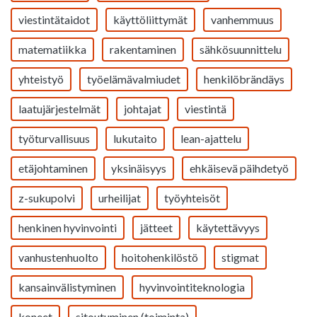
viestintätaidot
käyttöliittymät
vanhemmuus
matematiikka
rakentaminen
sähkösuunnittelu
yhteistyö
työelämävalmiudet
henkilöbrändäys
laatujärjestelmät
johtajat
viestintä
työturvallisuus
lukutaito
lean-ajattelu
etäjohtaminen
yksinäisyys
ehkäisevä päihdetyö
z-sukupolvi
urheilijat
työyhteisöt
henkinen hyvinvointi
jätteet
käytettävyys
vanhustenhuolto
hoitohenkilöstö
stigmat
kansainvälistyminen
hyvinvointiteknologia
koneet
sitoutuminen (toiminta)