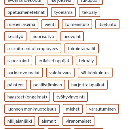
opetusmenetelmät
työelämä
tekoäly
miehen asema
vienti
toimeentulo
itsetunto
kesätyö
nuorisotyö
neuvolat
recruitment of employees
toimintamallit
raportointi
erilaiset oppijat
tekoäly
aurinkovoimalat
valokuvaus
sähkönkulutus
päihteet
pelillistäminen
harjoittelupaikat
haasteet (ongelmat)
työhyvinvointi
luonnon monimuotoisuus
miehet
varautuminen
hiilijalanjälki
alumnit
viranomaiset