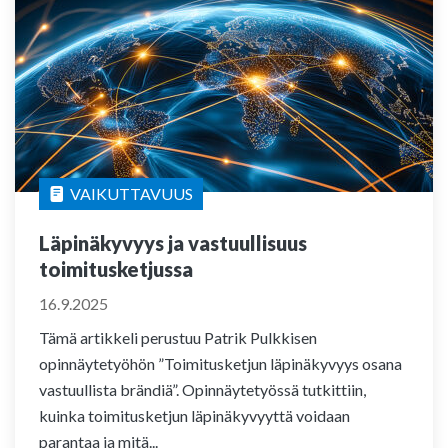
VAIKUTTAVUUS
Läpinäkyvyys ja vastuullisuus
toimitusketjussa
16.9.2025
Tämä artikkeli perustuu Patrik Pulkkisen
opinnäytetyöhön ”Toimitusketjun läpinäkyvyys osana
vastuullista brändiä”. Opinnäytetyössä tutkittiin,
kuinka toimitusketjun läpinäkyvyyttä voidaan
parantaa ja mitä...