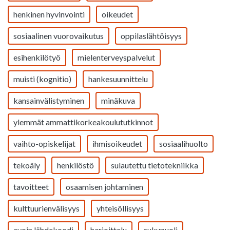
henkinen hyvinvointi
oikeudet
sosiaalinen vuorovaikutus
oppilaslähtöisyys
esihenkilötyö
mielenterveyspalvelut
muisti (kognitio)
hankesuunnittelu
kansainvälistyminen
minäkuva
ylemmät ammattikorkeakoulututkinnot
vaihto-opiskelijat
ihmisoikeudet
sosiaalihuolto
tekoäly
henkilöstö
sulautettu tietotekniikka
tavoitteet
osaamisen johtaminen
kulttuurienvälisyys
yhteisöllisyys
avoin lähdekoodi
harjoittelu
sukupuoli