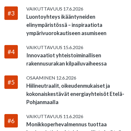
VAIKUTTAVUUS
17.6.2026
#3
Luontoyhteys ikääntyneiden
elinympäristössä – inspiraatiota
ympärivuorokautiseen asumiseen
VAIKUTTAVUUS
15.6.2026
#4
Innovaatiot yhteistoiminallisen
rakennusurakan kilpailuvaiheessa
OSAAMINEN
12.6.2026
#5
Hiilineutraalit, oikeudenmukaiset ja
kokonaiskestävät energiayhteisöt Etelä-
Pohjanmaalla
VAIKUTTAVUUS
11.6.2026
#6
Monikkoperhevalmennus tuottaa