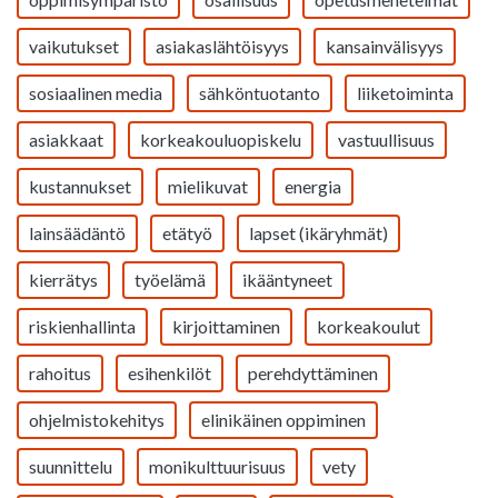
vaikutukset
asiakaslähtöisyys
kansainvälisyys
sosiaalinen media
sähköntuotanto
liiketoiminta
asiakkaat
korkeakouluopiskelu
vastuullisuus
kustannukset
mielikuvat
energia
lainsäädäntö
etätyö
lapset (ikäryhmät)
kierrätys
työelämä
ikääntyneet
riskienhallinta
kirjoittaminen
korkeakoulut
rahoitus
esihenkilöt
perehdyttäminen
ohjelmistokehitys
elinikäinen oppiminen
suunnittelu
monikulttuurisuus
vety