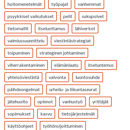
hoitomenetelmät
työpajat
vanhemmat
psyykkiset vaikutukset
pelit
sukupolvet
tietomallit
itseluottamus
lähiverkot
valmiussuunnittelu
viestintästrategiat
toipuminen
strateginen johtaminen
viherrakentaminen
elämänlaatu
itsetuntemus
yhteisöviestintä
valvonta
luontosuhde
päihdeongelmat
urheilu- ja liikuntaseurat
jätehuolto
opinnot
vanhustyö
yrittäjät
sopimukset
kasvu
tietojärjestelmät
käyttöohjeet
työhönsijoittuminen