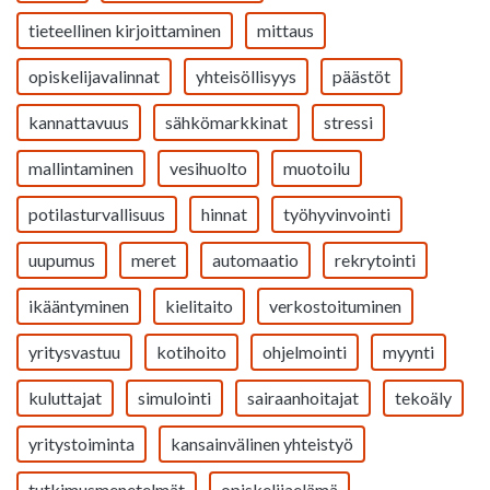
tieteellinen kirjoittaminen
mittaus
opiskelijavalinnat
yhteisöllisyys
päästöt
kannattavuus
sähkömarkkinat
stressi
mallintaminen
vesihuolto
muotoilu
potilasturvallisuus
hinnat
työhyvinvointi
uupumus
meret
automaatio
rekrytointi
ikääntyminen
kielitaito
verkostoituminen
yritysvastuu
kotihoito
ohjelmointi
myynti
kuluttajat
simulointi
sairaanhoitajat
tekoäly
yritystoiminta
kansainvälinen yhteistyö
tutkimusmenetelmät
opiskelijaelämä