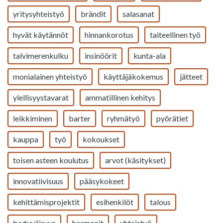
yritysyhteistyö
brändit
salasanat
hyvät käytännöt
hinnankorotus
taiteellinen työ
talvimerenkulku
insinöörit
kunta-ala
monialainen yhteistyö
käyttäjäkokemus
jätteet
ylellisyystavarat
ammatillinen kehitys
leikkiminen
barter
ryhmätyö
pyörätiet
kauppa
työ
kokoukset
toisen asteen koulutus
arvot (käsitykset)
innovatiivisuus
pääsykokeet
kehittämisprojektit
esihenkilöt
talous
tyytyväisyys
hormonit
yhteistyö