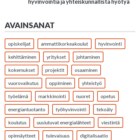
hyvinvointia ja yhteiskunnallista hyötyä
AVAINSANAT
opiskelijat
ammattikorkeakoulut
hyvinvointi
kehittäminen
yritykset
johtaminen
kokemukset
projektit
osaaminen
vuorovaikutus
oppiminen
yhteistyö
työelämä
markkinointi
nuoret
opetus
energiantuotanto
työhyvinvointi
tekoäly
koulutus
uusiutuvat energialähteet
viestintä
opinnäytteet
tulevaisuus
digitalisaatio