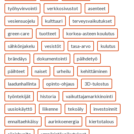
työhyvinvointi
verkkosivustot
asenteet
vesiensuojelu
kulttuuri
terveysvaikutukset
green care
tuotteet
korkea-asteen koulutus
sähkönjakelu
vesistöt
tasa-arvo
kulutus
brändäys
dokumentointi
päihdetyö
päihteet
naiset
urheilu
kehittäminen
laadunhallinta
opinto-ohjaus
3D-tulostus
työntekijät
historia
vaikuttajamarkkinointi
uusiokäyttö
liikenne
tekoäly
investoinnit
ennaltaehkäisy
aurinkoenergia
kiertotalous
sijaishuolto
ympäristövaikutukset