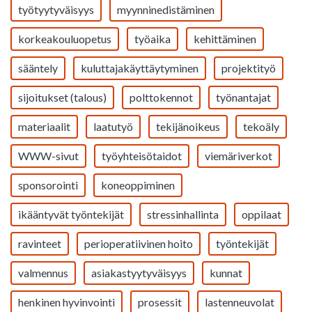
työtyytyväisyys
myynninedistäminen
korkeakouluopetus
työaika
kehittäminen
sääntely
kuluttajakäyttäytyminen
projektityö
sijoitukset (talous)
polttokennot
työnantajat
materiaalit
laatutyö
tekijänoikeus
tekoäly
WWW-sivut
työyhteisötaidot
viemäriverkot
sponsorointi
koneoppiminen
ikääntyvät työntekijät
stressinhallinta
oppilaat
ravinteet
perioperatiivinen hoito
työntekijät
valmennus
asiakastyytyväisyys
kunnat
henkinen hyvinvointi
prosessit
lastenneuvolat