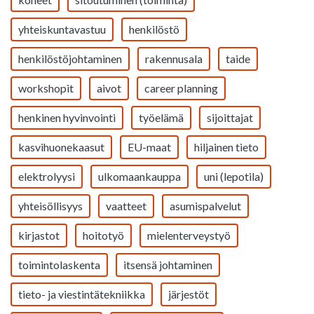
yhteiskuntavastuu
henkilöstö
henkilöstöjohtaminen
rakennusala
taide
workshopit
aivot
career planning
henkinen hyvinvointi
työelämä
sijoittajat
kasvihuonekaasut
EU-maat
hiljainen tieto
elektrolyysi
ulkomaankauppa
uni (lepotila)
yhteisöllisyys
vaatteet
asumispalvelut
kirjastot
hoitotyö
mielenterveystyö
toimintolaskenta
itsensä johtaminen
tieto- ja viestintätekniikka
järjestöt