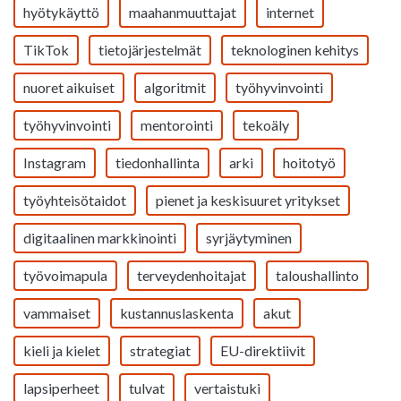
hyötykäyttö
maahanmuuttajat
internet
TikTok
tietojärjestelmät
teknologinen kehitys
nuoret aikuiset
algoritmit
työhyvinvointi
työhyvinvointi
mentorointi
tekoäly
Instagram
tiedonhallinta
arki
hoitotyö
työyhteisötaidot
pienet ja keskisuuret yritykset
digitaalinen markkinointi
syrjäytyminen
työvoimapula
terveydenhoitajat
taloushallinto
vammaiset
kustannuslaskenta
akut
kieli ja kielet
strategiat
EU-direktiivit
lapsiperheet
tulvat
vertaistuki