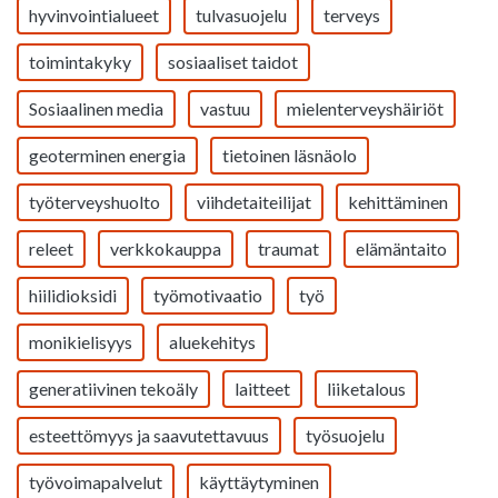
hyvinvointialueet
tulvasuojelu
terveys
toimintakyky
sosiaaliset taidot
Sosiaalinen media
vastuu
mielenterveyshäiriöt
geoterminen energia
tietoinen läsnäolo
työterveyshuolto
viihdetaiteilijat
kehittäminen
releet
verkkokauppa
traumat
elämäntaito
hiilidioksidi
työmotivaatio
työ
monikielisyys
aluekehitys
generatiivinen tekoäly
laitteet
liiketalous
esteettömyys ja saavutettavuus
työsuojelu
työvoimapalvelut
käyttäytyminen