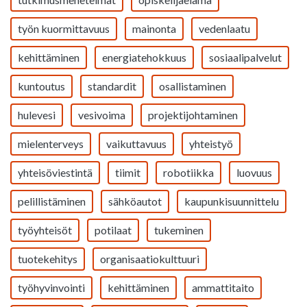
työn kuormittavuus
mainonta
vedenlaatu
kehittäminen
energiatehokkuus
sosiaalipalvelut
kuntoutus
standardit
osallistaminen
hulevesi
vesivoima
projektijohtaminen
mielenterveys
vaikuttavuus
yhteistyö
yhteisöviestintä
tiimit
robotiikka
luovuus
pelillistäminen
sähköautot
kaupunkisuunnittelu
työyhteisöt
potilaat
tukeminen
tuotekehitys
organisaatiokulttuuri
työhyvinvointi
kehittäminen
ammattitaito