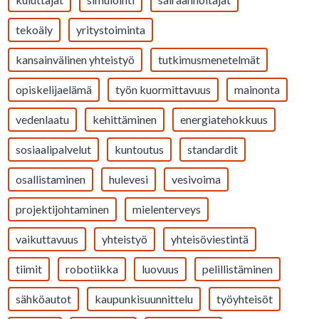
tekoäly
yritystoiminta
kansainvälinen yhteistyö
tutkimusmenetelmät
opiskelijaelämä
työn kuormittavuus
mainonta
vedenlaatu
kehittäminen
energiatehokkuus
sosiaalipalvelut
kuntoutus
standardit
osallistaminen
hulevesi
vesivoima
projektijohtaminen
mielenterveys
vaikuttavuus
yhteistyö
yhteisöviestintä
tiimit
robotiikka
luovuus
pelillistäminen
sähköautot
kaupunkisuunnittelu
työyhteisöt