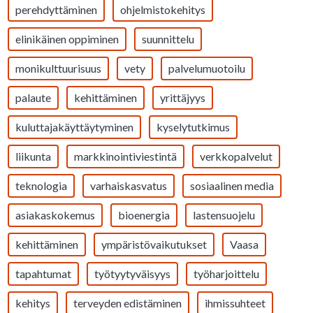
perehdyttäminen
ohjelmistokehitys
elinikäinen oppiminen
suunnittelu
monikulttuurisuus
vety
palvelumuotoilu
palaute
kehittäminen
yrittäjyys
kuluttajakäyttäytyminen
kyselytutkimus
liikunta
markkinointiviestintä
verkkopalvelut
teknologia
varhaiskasvatus
sosiaalinen media
asiakaskokemus
bioenergia
lastensuojelu
kehittäminen
ympäristövaikutukset
Vaasa
tapahtumat
työtyytyväisyys
työharjoittelu
kehitys
terveyden edistäminen
ihmissuhteet