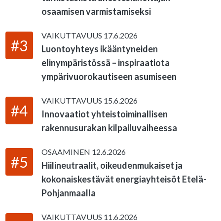
osaamisen varmistamiseksi
VAIKUTTAVUUS
17.6.2026
#3
Luontoyhteys ikääntyneiden
elinympäristössä – inspiraatiota
ympärivuorokautiseen asumiseen
VAIKUTTAVUUS
15.6.2026
#4
Innovaatiot yhteistoiminallisen
rakennusurakan kilpailuvaiheessa
OSAAMINEN
12.6.2026
#5
Hiilineutraalit, oikeudenmukaiset ja
kokonaiskestävät energiayhteisöt Etelä-
Pohjanmaalla
VAIKUTTAVUUS
11.6.2026