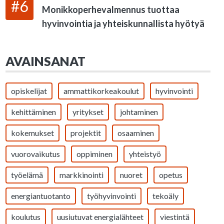
#6
Monikkoperhevalmennus tuottaa
hyvinvointia ja yhteiskunnallista hyötyä
AVAINSANAT
opiskelijat
ammattikorkeakoulut
hyvinvointi
kehittäminen
yritykset
johtaminen
kokemukset
projektit
osaaminen
vuorovaikutus
oppiminen
yhteistyö
työelämä
markkinointi
nuoret
opetus
energiantuotanto
työhyvinvointi
tekoäly
koulutus
uusiutuvat energialähteet
viestintä