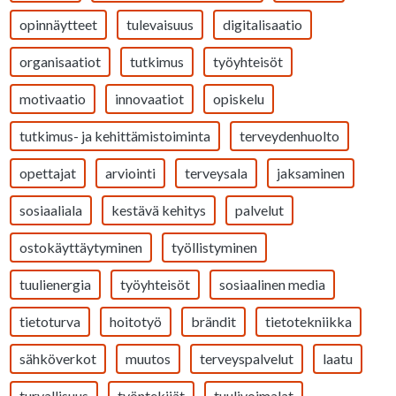
opinnäytteet
tulevaisuus
digitalisaatio
organisaatiot
tutkimus
työyhteisöt
motivaatio
innovaatiot
opiskelu
tutkimus- ja kehittämistoiminta
terveydenhuolto
opettajat
arviointi
terveysala
jaksaminen
sosiaaliala
kestävä kehitys
palvelut
ostokäyttäytyminen
työllistyminen
tuulienergia
työyhteisöt
sosiaalinen media
tietoturva
hoitotyö
brändit
tietotekniikka
sähköverkot
muutos
terveyspalvelut
laatu
turvallisuus
työntekijät
tuulivoimalat