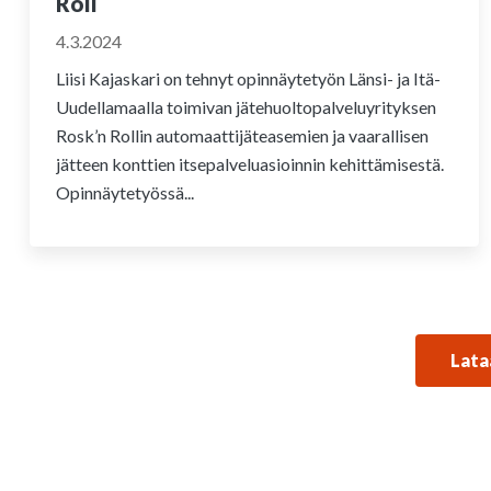
Roll
4.3.2024
Liisi Kajaskari on tehnyt opinnäytetyön Länsi- ja Itä-
Uudellamaalla toimivan jätehuoltopalveluyrityksen
Rosk’n Rollin automaattijäteasemien ja vaarallisen
jätteen konttien itsepalveluasioinnin kehittämisestä.
Opinnäytetyössä...
Lata