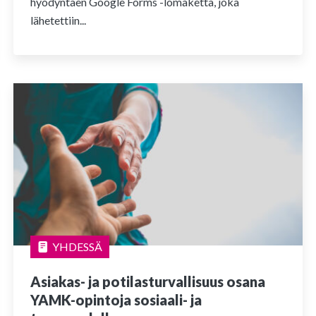
hyödyntäen Google Forms -lomaketta, joka
lähetettiin...
YHDESSÄ
Asiakas- ja potilasturvallisuus osana
YAMK-opintoja sosiaali- ja