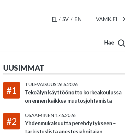
FI
SV
EN
VAMK.FI
Hae
UUSIMMAT
TULEVAISUUS
26.6.2026
#1
Tekoälyn käyttöönotto korkeakoulussa
on ennen kaikkea muutosjohtamista
OSAAMINEN
17.6.2026
#2
Yhdenmukaisuutta perehdytykseen –
tarkistuslista anestesiahoitajan