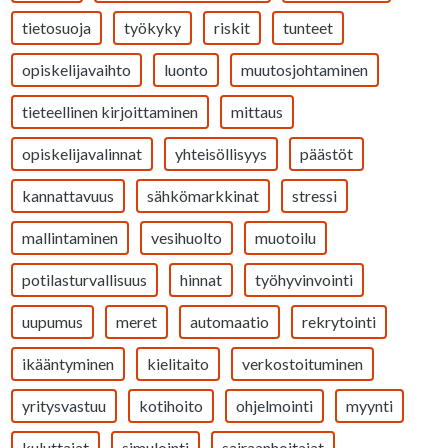
tietosuoja
työkyky
riskit
tunteet
opiskelijavaihto
luonto
muutosjohtaminen
tieteellinen kirjoittaminen
mittaus
opiskelijavalinnat
yhteisöllisyys
päästöt
kannattavuus
sähkömarkkinat
stressi
mallintaminen
vesihuolto
muotoilu
potilasturvallisuus
hinnat
työhyvinvointi
uupumus
meret
automaatio
rekrytointi
ikääntyminen
kielitaito
verkostoituminen
yritysvastuu
kotihoito
ohjelmointi
myynti
kuluttajat
simulointi
sairaanhoitajat