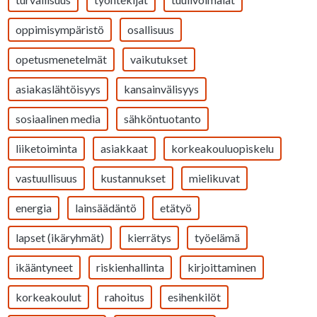
oppimisympäristö
osallisuus
opetusmenetelmät
vaikutukset
asiakaslähtöisyys
kansainvälisyys
sosiaalinen media
sähköntuotanto
liiketoiminta
asiakkaat
korkeakouluopiskelu
vastuullisuus
kustannukset
mielikuvat
energia
lainsäädäntö
etätyö
lapset (ikäryhmät)
kierrätys
työelämä
ikääntyneet
riskienhallinta
kirjoittaminen
korkeakoulut
rahoitus
esihenkilöt