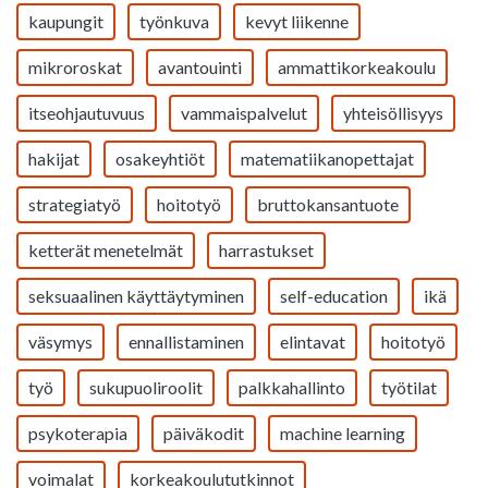
kaupungit
työnkuva
kevyt liikenne
mikroroskat
avantouinti
ammattikorkeakoulu
itseohjautuvuus
vammaispalvelut
yhteisöllisyys
hakijat
osakeyhtiöt
matematiikanopettajat
strategiatyö
hoitotyö
bruttokansantuote
ketterät menetelmät
harrastukset
seksuaalinen käyttäytyminen
self-education
ikä
väsymys
ennallistaminen
elintavat
hoitotyö
työ
sukupuoliroolit
palkkahallinto
työtilat
psykoterapia
päiväkodit
machine learning
voimalat
korkeakoulututkinnot