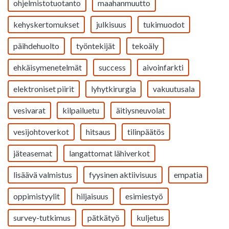
ohjelmistotuotanto
maahanmuutto
kehyskertomukset
julkisuus
tukimuodot
päihdehuolto
työntekijät
tekoäly
ehkäisymenetelmät
success
aivoinfarkti
elektroniset piirit
lyhytkirurgia
vakuutusala
vesivarat
kilpailuetu
äitiysneuvolat
vesijohtoverkot
hitsaus
tilinpäätös
jäteasemat
langattomat lähiverkot
lisäävä valmistus
fyysinen aktiivisuus
empatia
oppimistyylit
hiljaisuus
esimiestyö
survey-tutkimus
pätkätyö
kuljetus