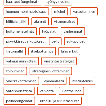
haasteet (ongelmat)
työhyvinvointi
luonnon monimuotoisuus
miehet
varautuminen
hiilijalanjälki
alumnit
viranomaiset
hoitomenetelmät
työpajat
vanhemmat
psyykkiset vaikutukset
pelit
sukupolvet
tietomallit
itseluottamus
lähiverkot
valmiussuunnittelu
viestintästrategiat
toipuminen
strateginen johtaminen
viherrakentaminen
elämänlaatu
itsetuntemus
yhteisöviestintä
valvonta
luontosuhde
päihdeongelmat
urheilu- ja liikuntaseurat