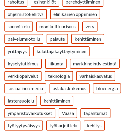
rahoitus
esihenkilöt
perehdyttäminen
ohjelmistokehitys
elinikäinen oppiminen
suunnittelu
monikulttuurisuus
vety
palvelumuotoilu
palaute
kehittäminen
yrittäjyys
kuluttajakäyttäytyminen
kyselytutkimus
liikunta
markkinointiviestintä
verkkopalvelut
teknologia
varhaiskasvatus
sosiaalinen media
asiakaskokemus
bioenergia
lastensuojelu
kehittäminen
ympäristövaikutukset
Vaasa
tapahtumat
työtyytyväisyys
työharjoittelu
kehitys