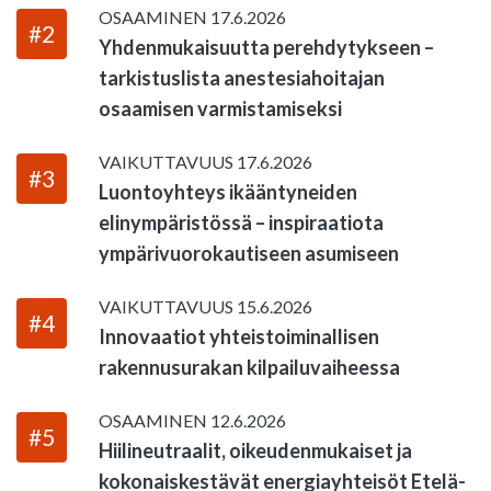
OSAAMINEN
17.6.2026
#2
Yhdenmukaisuutta perehdytykseen –
tarkistuslista anestesiahoitajan
osaamisen varmistamiseksi
VAIKUTTAVUUS
17.6.2026
#3
Luontoyhteys ikääntyneiden
elinympäristössä – inspiraatiota
ympärivuorokautiseen asumiseen
VAIKUTTAVUUS
15.6.2026
#4
Innovaatiot yhteistoiminallisen
rakennusurakan kilpailuvaiheessa
OSAAMINEN
12.6.2026
#5
Hiilineutraalit, oikeudenmukaiset ja
kokonaiskestävät energiayhteisöt Etelä-