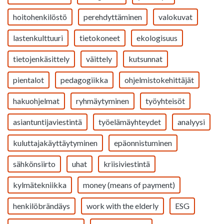
hoitohenkilöstö
perehdyttäminen
valokuvat
lastenkulttuuri
tietokoneet
ekologisuus
tietojenkäsittely
väittely
kutsunnat
pientalot
pedagogiikka
ohjelmistokehittäjät
hakuohjelmat
ryhmäytyminen
työyhteisöt
asiantuntijaviestintä
työelämäyhteydet
analyysi
kuluttajakäyttäytyminen
epäonnistuminen
sähkönsiirto
uhat
kriisiviestintä
kylmätekniikka
money (means of payment)
henkilöbrändäys
work with the elderly
ESG