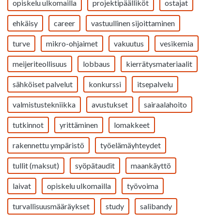
opiskelu ulkomailla
projektipäälliköt
ostajat
ehkäisy
career
vastuullinen sijoittaminen
turve
mikro-ohjaimet
vakuutus
vesikemia
meijeriteollisuus
lobbaus
kierrätysmateriaalit
sähköiset palvelut
konkurssi
itsepalvelu
valmistustekniikka
avustukset
sairaalahoito
tutkinnot
yrittäminen
lomakkeet
rakennettu ympäristö
työelämäyhteydet
tullit (maksut)
syöpätaudit
maankäyttö
laivat
opiskelu ulkomailla
työvoima
turvallisuusmääräykset
study
salibandy