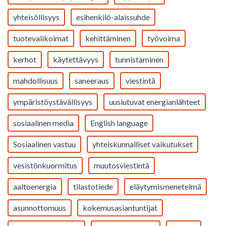
yhteisöllisyys
esihenkilö-alaissuhde
tuotevalikoimat
kehittäminen
työvoima
kerhot
käytettävyys
tunnistaminen
mahdollisuus
saneeraus
viestintä
ympäristöystävällisyys
uusiutuvat energianlähteet
sosiaalinen media
English language
Sosiaalinen vastuu
yhteiskunnalliset vaikutukset
vesistönkuormitus
muutosviestintä
aaltoenergia
tilastotiede
eläytymismenetelmä
asunnottomuus
kokemusasiantuntijat