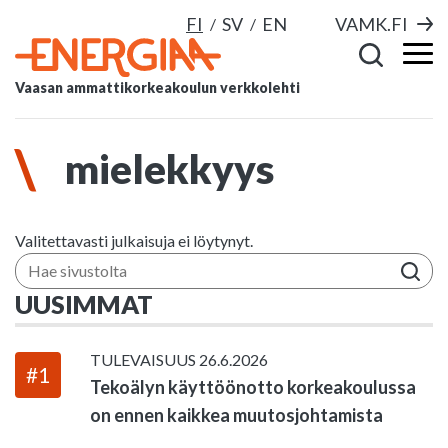
FI
SV
EN
VAMK.FI
Vaasan ammattikorkeakoulun verkkolehti
mielekkyys
Valitettavasti julkaisuja ei löytynyt.
Hae sivustolta
UUSIMMAT
TULEVAISUUS
26.6.2026
#1
Tekoälyn käyttöönotto korkeakoulussa
on ennen kaikkea muutosjohtamista