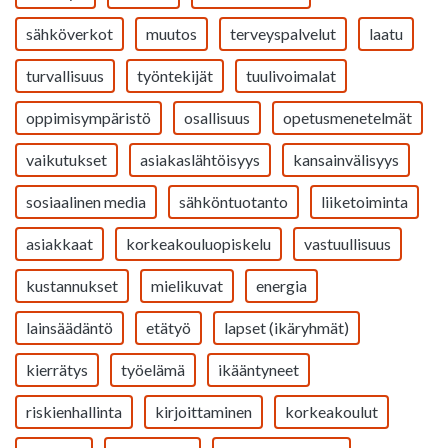
sähköverkot
muutos
terveyspalvelut
laatu
turvallisuus
työntekijät
tuulivoimalat
oppimisympäristö
osallisuus
opetusmenetelmät
vaikutukset
asiakaslähtöisyys
kansainvälisyys
sosiaalinen media
sähköntuotanto
liiketoiminta
asiakkaat
korkeakouluopiskelu
vastuullisuus
kustannukset
mielikuvat
energia
lainsäädäntö
etätyö
lapset (ikäryhmät)
kierrätys
työelämä
ikääntyneet
riskienhallinta
kirjoittaminen
korkeakoulut