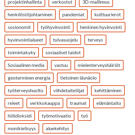
projektinhallinta
verkostot
3D-mallinnus
henkilöstöjohtaminen
pandemiat
kulttuurierot
sosionomit
työhyvinvointi
henkinen hyvinvointi
hyvinvointialueet
tulvasuojelu
terveys
toimintakyky
sosiaaliset taidot
Sosiaalinen media
vastuu
mielenterveyshäiriöt
geoterminen energia
tietoinen läsnäolo
työterveyshuolto
viihdetaiteilijat
kehittäminen
releet
verkkokauppa
traumat
elämäntaito
hiilidioksidi
työmotivaatio
työ
monikielisyys
aluekehitys