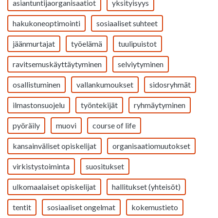
asiantuntijaorganisaatiot
yksityisyys
hakukoneoptimointi
sosiaaliset suhteet
jäänmurtajat
työelämä
tuulipuistot
ravitsemuskäyttäytyminen
selviytyminen
osallistuminen
vallankumoukset
sidosryhmät
ilmastonsuojelu
työntekijät
ryhmäytyminen
pyöräily
muovi
course of life
kansainväliset opiskelijat
organisaatiomuutokset
virkistystoiminta
suositukset
ulkomaalaiset opiskelijat
hallitukset (yhteisöt)
tentit
sosiaaliset ongelmat
kokemustieto