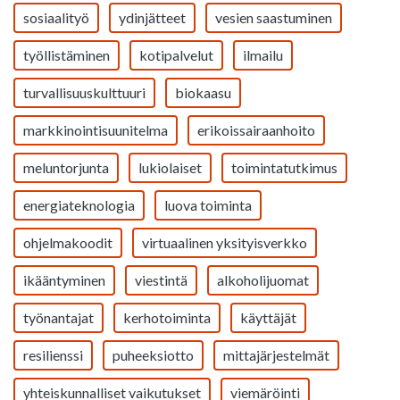
sosiaalityö
ydinjätteet
vesien saastuminen
työllistäminen
kotipalvelut
ilmailu
turvallisuuskulttuuri
biokaasu
markkinointisuunitelma
erikoissairaanhoito
meluntorjunta
lukiolaiset
toimintatutkimus
energiateknologia
luova toiminta
ohjelmakoodit
virtuaalinen yksityisverkko
ikääntyminen
viestintä
alkoholijuomat
työnantajat
kerhotoiminta
käyttäjät
resilienssi
puheeksiotto
mittajärjestelmät
yhteiskunnalliset vaikutukset
viemäröinti