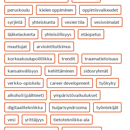
peruskoulu
kielen oppiminen
oppimisvaikeudet
syrjintä
yhteiskunta
vesien tila
vesivoimalat
lääkelaskenta
yhteisöllisyys
etäopetus
muuttujat
arviointitutkimus
korkeakoulupolitiikka
trendit
traumatietoisuus
kansainvälisyys
kehittäminen
sidosryhmät
verkko-opiskelu
career development
työkyky
alkoholi (päihteet)
ympäristövaikutukset
digitaalitekniikka
huijarisyndrooma
työntekijät
vesi
yrittäjyys
tietotekniikka-ala