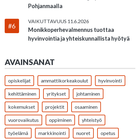
Pohjanmaalla
VAIKUTTAVUUS
11.6.2026
#6
Monikkoperhevalmennus tuottaa
hyvinvointia ja yhteiskunnallista hyötyä
AVAINSANAT
opiskelijat
ammattikorkeakoulut
hyvinvointi
kehittäminen
yritykset
johtaminen
kokemukset
projektit
osaaminen
vuorovaikutus
oppiminen
yhteistyö
työelämä
markkinointi
nuoret
opetus