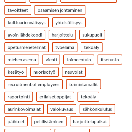
tavoitteet
osaamisen johtaminen
kulttuurienvälisyys
yhteisöllisyys
avoin lähdekoodi
harjoittelu
sukupuoli
opetusmenetelmät
työelämä
tekoäly
miehen asema
vienti
toimeentulo
itsetunto
kesätyö
nuorisotyö
neuvolat
recruitment of employees
toimintamallit
raportointi
erilaiset oppijat
tekoäly
aurinkovoimalat
valokuvaus
sähkönkulutus
päihteet
pelillistäminen
harjoittelupaikat