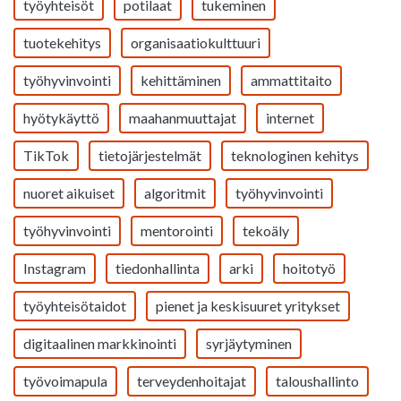
työyhteisöt
potilaat
tukeminen
tuotekehitys
organisaatiokulttuuri
työhyvinvointi
kehittäminen
ammattitaito
hyötykäyttö
maahanmuuttajat
internet
TikTok
tietojärjestelmät
teknologinen kehitys
nuoret aikuiset
algoritmit
työhyvinvointi
työhyvinvointi
mentorointi
tekoäly
Instagram
tiedonhallinta
arki
hoitotyö
työyhteisötaidot
pienet ja keskisuuret yritykset
digitaalinen markkinointi
syrjäytyminen
työvoimapula
terveydenhoitajat
taloushallinto