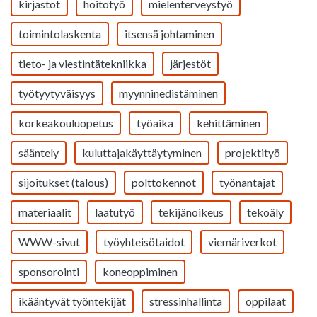
kirjastot
hoitotyö
mielenterveystyö
toimintolaskenta
itsensä johtaminen
tieto- ja viestintätekniikka
järjestöt
työtyytyväisyys
myynninedistäminen
korkeakouluopetus
työaika
kehittäminen
sääntely
kuluttajakäyttäytyminen
projektityö
sijoitukset (talous)
polttokennot
työnantajat
materiaalit
laatutyö
tekijänoikeus
tekoäly
WWW-sivut
työyhteisötaidot
viemäriverkot
sponsorointi
koneoppiminen
ikääntyvät työntekijät
stressinhallinta
oppilaat