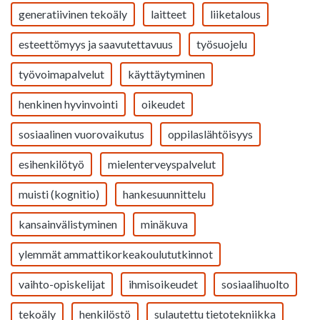
generatiivinen tekoäly
laitteet
liiketalous
esteettömyys ja saavutettavuus
työsuojelu
työvoimapalvelut
käyttäytyminen
henkinen hyvinvointi
oikeudet
sosiaalinen vuorovaikutus
oppilaslähtöisyys
esihenkilötyö
mielenterveyspalvelut
muisti (kognitio)
hankesuunnittelu
kansainvälistyminen
minäkuva
ylemmät ammattikorkeakoulututkinnot
vaihto-opiskelijat
ihmisoikeudet
sosiaalihuolto
tekoäly
henkilöstö
sulautettu tietotekniikka