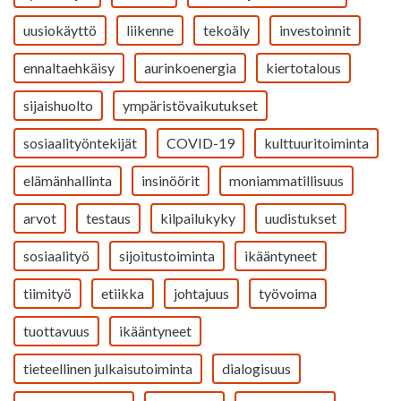
uusiokäyttö
liikenne
tekoäly
investoinnit
ennaltaehkäisy
aurinkoenergia
kiertotalous
sijaishuolto
ympäristövaikutukset
sosiaalityöntekijät
COVID-19
kulttuuritoiminta
elämänhallinta
insinöörit
moniammatillisuus
arvot
testaus
kilpailukyky
uudistukset
sosiaalityö
sijoitustoiminta
ikääntyneet
tiimityö
etiikka
johtajuus
työvoima
tuottavuus
ikääntyneet
tieteellinen julkaisutoiminta
dialogisuus