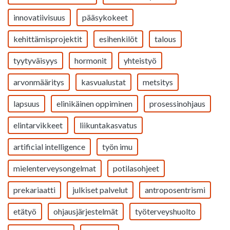
innovatiivisuus
pääsykokeet
kehittämisprojektit
esihenkilöt
talous
tyytyväisyys
hormonit
yhteistyö
arvonmääritys
kasvualustat
metsitys
lapsuus
elinikäinen oppiminen
prosessinohjaus
elintarvikkeet
liikuntakasvatus
artificial intelligence
työn imu
mielenterveysongelmat
potilasohjeet
prekariaatti
julkiset palvelut
antroposentrismi
etätyö
ohjausjärjestelmät
työterveyshuolto