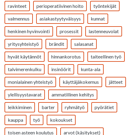
ravinteet
perioperatiivinen hoito
työntekijät
valmennus
asiakastyytyväisyys
kunnat
henkinen hyvinvointi
prosessit
lastenneuvolat
yritysyhteistyö
brändit
salasanat
hyvät käytännöt
hinnankorotus
taiteellinen työ
talvimerenkulku
insinöörit
kunta-ala
monialainen yhteistyö
käyttäjäkokemus
jätteet
ylellisyystavarat
ammatillinen kehitys
leikkiminen
barter
ryhmätyö
pyörätiet
kauppa
työ
kokoukset
toisen asteen koulutus
arvot (käsitykset)