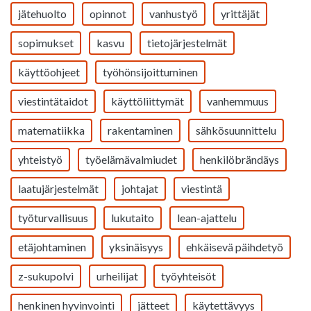
jätehuolto
opinnot
vanhustyö
yrittäjät
sopimukset
kasvu
tietojärjestelmät
käyttöohjeet
työhönsijoittuminen
viestintätaidot
käyttöliittymät
vanhemmuus
matematiikka
rakentaminen
sähkösuunnittelu
yhteistyö
työelämävalmiudet
henkilöbrändäys
laatujärjestelmät
johtajat
viestintä
työturvallisuus
lukutaito
lean-ajattelu
etäjohtaminen
yksinäisyys
ehkäisevä päihdetyö
z-sukupolvi
urheilijat
työyhteisöt
henkinen hyvinvointi
jätteet
käytettävyys