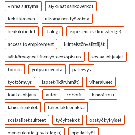
vihreä siirtymä
älykkäät sähköverkot
kehittäminen
ulkomainen työvoima
henkilötiedot
dialogi
experiences (knowledge)
access to employment
kiinteistönvälittäjät
sähkömagneettinen yhteensopivuus
sosiaaliohjaajat
torium
yritysneuvonta
pätevyys
työttömyys
lapset (ikäryhmät)
viheralueet
kauko-ohjaus
autot
robotit
hinnoittelu
lähiesihenkilöt
tehoelektroniikka
sosiaaliset suhteet
työyhteisöt
osatyökykyiset
manipulaatio (psykologia)
oppilastyöt