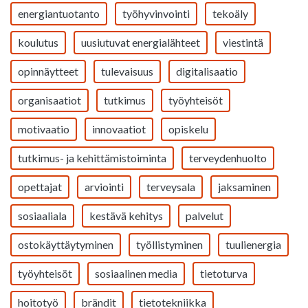
energiantuotanto
työhyvinvointi
tekoäly
koulutus
uusiutuvat energialähteet
viestintä
opinnäytteet
tulevaisuus
digitalisaatio
organisaatiot
tutkimus
työyhteisöt
motivaatio
innovaatiot
opiskelu
tutkimus- ja kehittämistoiminta
terveydenhuolto
opettajat
arviointi
terveysala
jaksaminen
sosiaaliala
kestävä kehitys
palvelut
ostokäyttäytyminen
työllistyminen
tuulienergia
työyhteisöt
sosiaalinen media
tietoturva
hoitotyö
brändit
tietotekniikka