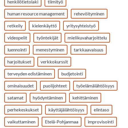
henkilötietolaki
tiimityö
human resource management
rehevöityminen
retkeily
kielenkäyttö
yritysyhteistyö
videopelit
työntekijät
mielikuvaharjoittelu
luennointi
menestyminen
tarkkaavaisuus
harjoitukset
verkkokurssit
terveyden edistäminen
budjetointi
ominaisuudet
puolijohteet
työelämälähtöisyys
satamat
hyödyntäminen
kehittäminen
perhekeskukset
käyttäjälähtöisyys
elintaso
vaikuttaminen
Etelä-Pohjanmaa
improvisointi