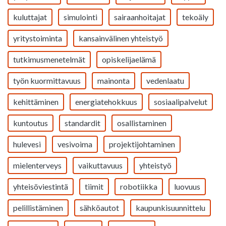
kuluttajat
simulointi
sairaanhoitajat
tekoäly
yritystoiminta
kansainvälinen yhteistyö
tutkimusmenetelmät
opiskelijaelämä
työn kuormittavuus
mainonta
vedenlaatu
kehittäminen
energiatehokkuus
sosiaalipalvelut
kuntoutus
standardit
osallistaminen
hulevesi
vesivoima
projektijohtaminen
mielenterveys
vaikuttavuus
yhteistyö
yhteisöviestintä
tiimit
robotiikka
luovuus
pelillistäminen
sähköautot
kaupunkisuunnittelu