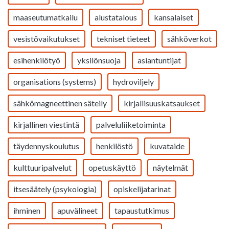
maaseutumatkailu
alustatalous
kansalaiset
vesistövaikutukset
tekniset tieteet
sähköverkot
esihenkilötyö
yksilönsuoja
asiantuntijat
organisations (systems)
hydroviljely
sähkömagneettinen säteily
kirjallisuuskatsaukset
kirjallinen viestintä
palveluliiketoiminta
täydennyskoulutus
henkilöstö
kuvataide
kulttuuripalvelut
opetuskäyttö
näytelmät
itsesäätely (psykologia)
opiskelijatarinat
ihminen
apuvälineet
tapaustutkimus