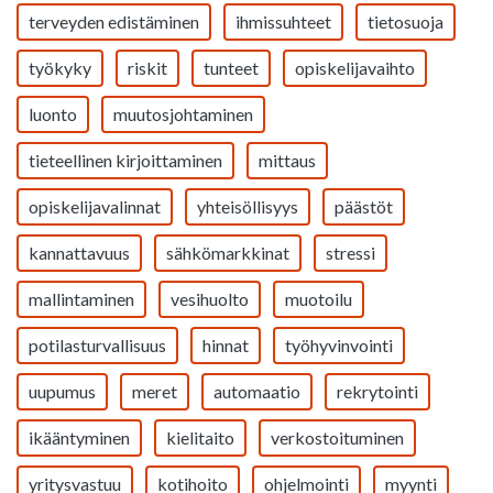
terveyden edistäminen
ihmissuhteet
tietosuoja
työkyky
riskit
tunteet
opiskelijavaihto
luonto
muutosjohtaminen
tieteellinen kirjoittaminen
mittaus
opiskelijavalinnat
yhteisöllisyys
päästöt
kannattavuus
sähkömarkkinat
stressi
mallintaminen
vesihuolto
muotoilu
potilasturvallisuus
hinnat
työhyvinvointi
uupumus
meret
automaatio
rekrytointi
ikääntyminen
kielitaito
verkostoituminen
yritysvastuu
kotihoito
ohjelmointi
myynti