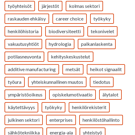
työyhteisöt
järjestöt
kolmas sektori
raskauden ehkäisy
career choice
työkyky
henkilöhistoria
biodiversiteetti
tekonivelet
vakuutusyhtiöt
hydrologia
palkanlaskenta
potilasneuvonta
kehityskeskustelut
additive manufacturing
metsät
heikot signaalit
työura
yhteiskunnallinen muutos
tiedotus
ympäristöoikeus
opiskelumotivaatio
älytalot
käytettävyys
työkyky
henkilörekisterit
julkinen sektori
enterprises
henkilöstöhallinto
sähkötekniikka
energia-ala
yhteistyö