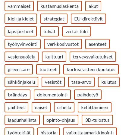
vammaiset
kustannuslaskenta
akut
kieli ja kielet
strategiat
EU-direktiivit
lapsiperheet
tulvat
vertaistuki
työhyvinvointi
verkkosivustot
asenteet
vesiensuojelu
kulttuuri
terveysvaikutukset
green care
tuotteet
korkea-asteen koulutus
sähkönjakelu
vesistöt
tasa-arvo
kulutus
brändäys
dokumentointi
päihdetyö
päihteet
naiset
urheilu
kehittäminen
laadunhallinta
opinto-ohjaus
3D-tulostus
työntekijät
historia
vaikuttajamarkkinointi