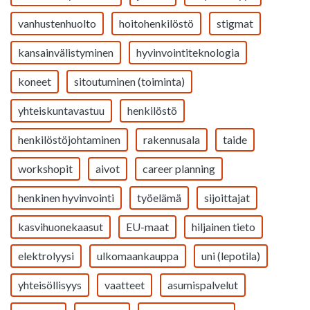
vanhustenhuolto
hoitohenkilöstö
stigmat
kansainvälistyminen
hyvinvointiteknologia
koneet
sitoutuminen (toiminta)
yhteiskuntavastuu
henkilöstö
henkilöstöjohtaminen
rakennusala
taide
workshopit
aivot
career planning
henkinen hyvinvointi
työelämä
sijoittajat
kasvihuonekaasut
EU-maat
hiljainen tieto
elektrolyysi
ulkomaankauppa
uni (lepotila)
yhteisöllisyys
vaatteet
asumispalvelut