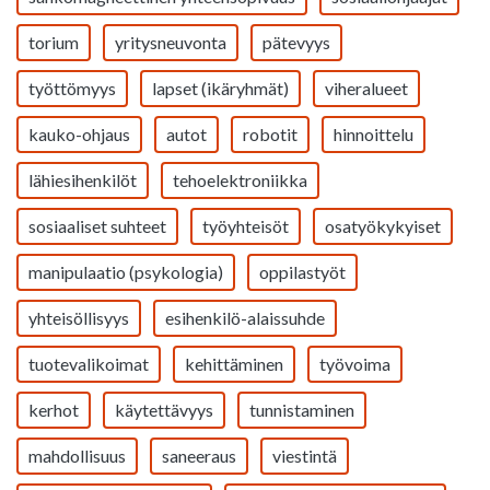
torium
yritysneuvonta
pätevyys
työttömyys
lapset (ikäryhmät)
viheralueet
kauko-ohjaus
autot
robotit
hinnoittelu
lähiesihenkilöt
tehoelektroniikka
sosiaaliset suhteet
työyhteisöt
osatyökykyiset
manipulaatio (psykologia)
oppilastyöt
yhteisöllisyys
esihenkilö-alaissuhde
tuotevalikoimat
kehittäminen
työvoima
kerhot
käytettävyys
tunnistaminen
mahdollisuus
saneeraus
viestintä