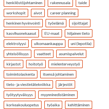
henkilöstöjohtaminen
rakennusala
taide
workshopit
aivot
career planning
henkinen hyvinvointi
työelämä
sijoittajat
kasvihuonekaasut
EU-maat
hiljainen tieto
elektrolyysi
ulkomaankauppa
uni (lepotila)
yhteisöllisyys
vaatteet
asumispalvelut
kirjastot
hoitotyö
mielenterveystyö
toimintolaskenta
itsensä johtaminen
tieto- ja viestintätekniikka
järjestöt
työtyytyväisyys
myynninedistäminen
korkeakouluopetus
työaika
kehittäminen