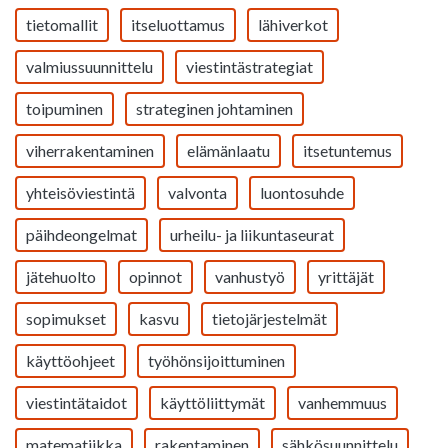
tietomallit
itseluottamus
lähiverkot
valmiussuunnittelu
viestintästrategiat
toipuminen
strateginen johtaminen
viherrakentaminen
elämänlaatu
itsetuntemus
yhteisöviestintä
valvonta
luontosuhde
päihdeongelmat
urheilu- ja liikuntaseurat
jätehuolto
opinnot
vanhustyö
yrittäjät
sopimukset
kasvu
tietojärjestelmät
käyttöohjeet
työhönsijoittuminen
viestintätaidot
käyttöliittymät
vanhemmuus
matematiikka
rakentaminen
sähkösuunnittelu