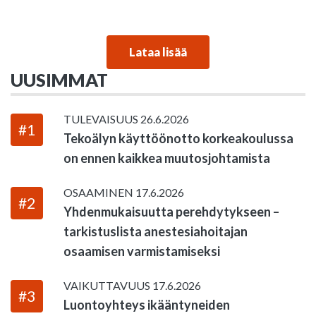
Lataa lisää
UUSIMMAT
TULEVAISUUS
26.6.2026
#1
Tekoälyn käyttöönotto korkeakoulussa
on ennen kaikkea muutosjohtamista
OSAAMINEN
17.6.2026
#2
Yhdenmukaisuutta perehdytykseen –
tarkistuslista anestesiahoitajan
osaamisen varmistamiseksi
VAIKUTTAVUUS
17.6.2026
#3
Luontoyhteys ikääntyneiden