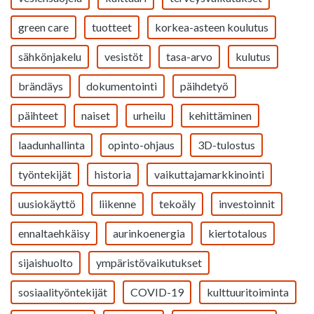
green care
tuotteet
korkea-asteen koulutus
sähkönjakelu
vesistöt
tasa-arvo
kulutus
brändäys
dokumentointi
päihdetyö
päihteet
naiset
urheilu
kehittäminen
laadunhallinta
opinto-ohjaus
3D-tulostus
työntekijät
historia
vaikuttajamarkkinointi
uusiokäyttö
liikenne
tekoäly
investoinnit
ennaltaehkäisy
aurinkoenergia
kiertotalous
sijaishuolto
ympäristövaikutukset
sosiaalityöntekijät
COVID-19
kulttuuritoiminta