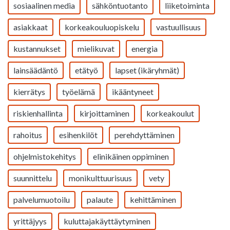
sosiaalinen media
sähköntuotanto
liiketoiminta
asiakkaat
korkeakouluopiskelu
vastuullisuus
kustannukset
mielikuvat
energia
lainsäädäntö
etätyö
lapset (ikäryhmät)
kierrätys
työelämä
ikääntyneet
riskienhallinta
kirjoittaminen
korkeakoulut
rahoitus
esihenkilöt
perehdyttäminen
ohjelmistokehitys
elinikäinen oppiminen
suunnittelu
monikulttuurisuus
vety
palvelumuotoilu
palaute
kehittäminen
yrittäjyys
kuluttajakäyttäytyminen