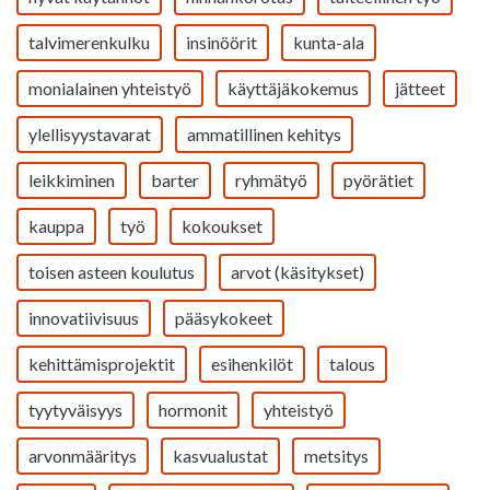
talvimerenkulku
insinöörit
kunta-ala
monialainen yhteistyö
käyttäjäkokemus
jätteet
ylellisyystavarat
ammatillinen kehitys
leikkiminen
barter
ryhmätyö
pyörätiet
kauppa
työ
kokoukset
toisen asteen koulutus
arvot (käsitykset)
innovatiivisuus
pääsykokeet
kehittämisprojektit
esihenkilöt
talous
tyytyväisyys
hormonit
yhteistyö
arvonmääritys
kasvualustat
metsitys