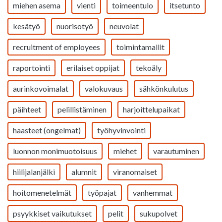
miehen asema
vienti
toimeentulo
itsetunto
kesätyö
nuorisotyö
neuvolat
recruitment of employees
toimintamallit
raportointi
erilaiset oppijat
tekoäly
aurinkovoimalat
valokuvaus
sähkönkulutus
päihteet
pelillistäminen
harjoittelupaikat
haasteet (ongelmat)
työhyvinvointi
luonnon monimuotoisuus
miehet
varautuminen
hiilijalanjälki
alumnit
viranomaiset
hoitomenetelmät
työpajat
vanhemmat
psyykkiset vaikutukset
pelit
sukupolvet