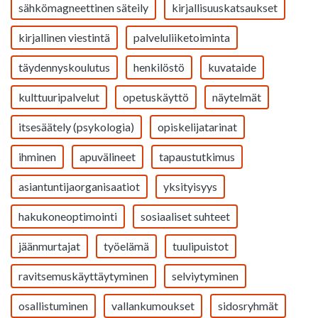
sähkömagneettinen säteily
kirjallisuuskatsaukset
kirjallinen viestintä
palveluliiketoiminta
täydennyskoulutus
henkilöstö
kuvataide
kulttuuripalvelut
opetuskäyttö
näytelmät
itsesäätely (psykologia)
opiskelijatarinat
ihminen
apuvälineet
tapaustutkimus
asiantuntijaorganisaatiot
yksityisyys
hakukoneoptimointi
sosiaaliset suhteet
jäänmurtajat
työelämä
tuulipuistot
ravitsemuskäyttäytyminen
selviytyminen
osallistuminen
vallankumoukset
sidosryhmät