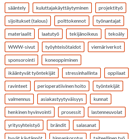
sääntely
kuluttajakäyttäytyminen
projektityö
sijoitukset (talous)
polttokennot
työnantajat
materiaalit
laatutyö
tekijänoikeus
tekoäly
WWW-sivut
työyhteisötaidot
viemäriverkot
sponsorointi
koneoppiminen
ikääntyvät työntekijät
stressinhallinta
oppilaat
ravinteet
perioperatiivinen hoito
työntekijät
valmennus
asiakastyytyväisyys
kunnat
henkinen hyvinvointi
prosessit
lastenneuvolat
yritysyhteistyö
brändit
salasanat
hyvät käytännöt
hinnankorotus
taiteellinen työ