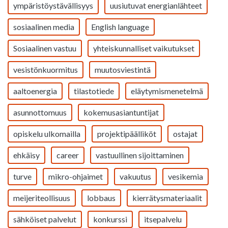
ympäristöystävällisyys
uusiutuvat energianlähteet
sosiaalinen media
English language
Sosiaalinen vastuu
yhteiskunnalliset vaikutukset
vesistönkuormitus
muutosviestintä
aaltoenergia
tilastotiede
eläytymismenetelmä
asunnottomuus
kokemusasiantuntijat
opiskelu ulkomailla
projektipäälliköt
ostajat
ehkäisy
career
vastuullinen sijoittaminen
turve
mikro-ohjaimet
vakuutus
vesikemia
meijeriteollisuus
lobbaus
kierrätysmateriaalit
sähköiset palvelut
konkurssi
itsepalvelu