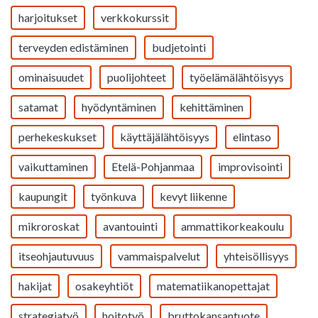
harjoitukset
verkkokurssit
terveyden edistäminen
budjetointi
ominaisuudet
puolijohteet
työelämälähtöisyys
satamat
hyödyntäminen
kehittäminen
perhekeskukset
käyttäjälähtöisyys
elintaso
vaikuttaminen
Etelä-Pohjanmaa
improvisointi
kaupungit
työnkuva
kevyt liikenne
mikroroskat
avantouinti
ammattikorkeakoulu
itseohjautuvuus
vammaispalvelut
yhteisöllisyys
hakijat
osakeyhtiöt
matematiikanopettajat
strategiatyö
hoitotyö
bruttokansantuote