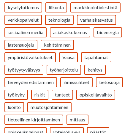
kyselytutkimus
liikunta
markkinointiviestintä
verkkopalvelut
teknologia
varhaiskasvatus
sosiaalinen media
asiakaskokemus
bioenergia
lastensuojelu
kehittäminen
ympäristövaikutukset
Vaasa
tapahtumat
työtyytyväisyys
työharjoittelu
kehitys
terveyden edistäminen
ihmissuhteet
tietosuoja
työkyky
riskit
tunteet
opiskelijavaihto
luonto
muutosjohtaminen
tieteellinen kirjoittaminen
mittaus
opiskelijavalinnat
yhteisöllisyys
päästöt