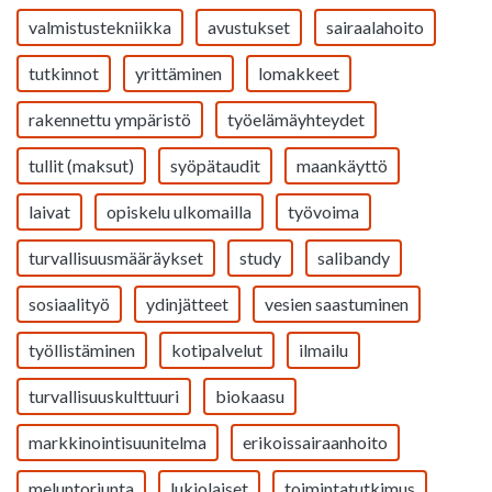
valmistustekniikka
avustukset
sairaalahoito
tutkinnot
yrittäminen
lomakkeet
rakennettu ympäristö
työelämäyhteydet
tullit (maksut)
syöpätaudit
maankäyttö
laivat
opiskelu ulkomailla
työvoima
turvallisuusmääräykset
study
salibandy
sosiaalityö
ydinjätteet
vesien saastuminen
työllistäminen
kotipalvelut
ilmailu
turvallisuuskulttuuri
biokaasu
markkinointisuunitelma
erikoissairaanhoito
meluntorjunta
lukiolaiset
toimintatutkimus