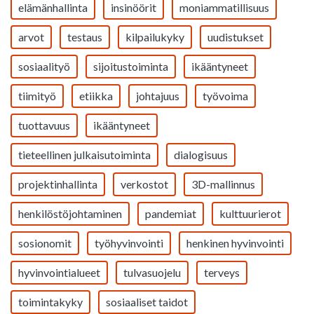
elämänhallinta
insinöörit
moniammatillisuus
arvot
testaus
kilpailukyky
uudistukset
sosiaalityö
sijoitustoiminta
ikääntyneet
tiimityö
etiikka
johtajuus
työvoima
tuottavuus
ikääntyneet
tieteellinen julkaisutoiminta
dialogisuus
projektinhallinta
verkostot
3D-mallinnus
henkilöstöjohtaminen
pandemiat
kulttuurierot
sosionomit
työhyvinvointi
henkinen hyvinvointi
hyvinvointialueet
tulvasuojelu
terveys
toimintakyky
sosiaaliset taidot