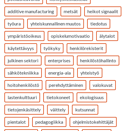
additive manufacturing
metsät
heikot signaalit
työura
yhteiskunnallinen muutos
tiedotus
ympäristöoikeus
opiskelumotivaatio
älytalot
käytettävyys
työkyky
henkilörekisterit
julkinen sektori
enterprises
henkilöstöhallinto
sähkötekniikka
energia-ala
yhteistyö
hoitohenkilöstö
perehdyttäminen
valokuvat
lastenkulttuuri
tietokoneet
ekologisuus
tietojenkäsittely
väittely
kutsunnat
pientalot
pedagogiikka
ohjelmistokehittäjät