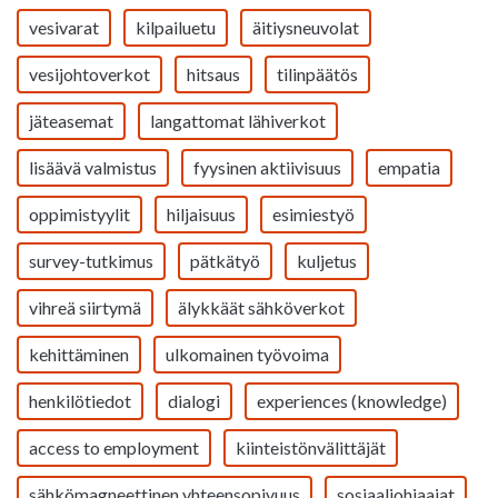
vesivarat
kilpailuetu
äitiysneuvolat
vesijohtoverkot
hitsaus
tilinpäätös
jäteasemat
langattomat lähiverkot
lisäävä valmistus
fyysinen aktiivisuus
empatia
oppimistyylit
hiljaisuus
esimiestyö
survey-tutkimus
pätkätyö
kuljetus
vihreä siirtymä
älykkäät sähköverkot
kehittäminen
ulkomainen työvoima
henkilötiedot
dialogi
experiences (knowledge)
access to employment
kiinteistönvälittäjät
sähkömagneettinen yhteensopivuus
sosiaaliohjaajat