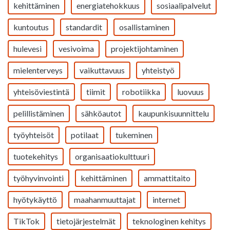
kehittäminen
energiatehokkuus
sosiaalipalvelut
kuntoutus
standardit
osallistaminen
hulevesi
vesivoima
projektijohtaminen
mielenterveys
vaikuttavuus
yhteistyö
yhteisöviestintä
tiimit
robotiikka
luovuus
pelillistäminen
sähköautot
kaupunkisuunnittelu
työyhteisöt
potilaat
tukeminen
tuotekehitys
organisaatiokulttuuri
työhyvinvointi
kehittäminen
ammattitaito
hyötykäyttö
maahanmuuttajat
internet
TikTok
tietojärjestelmät
teknologinen kehitys