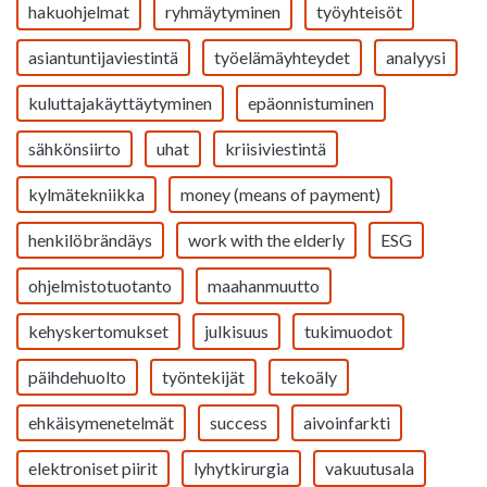
hakuohjelmat
ryhmäytyminen
työyhteisöt
asiantuntijaviestintä
työelämäyhteydet
analyysi
kuluttajakäyttäytyminen
epäonnistuminen
sähkönsiirto
uhat
kriisiviestintä
kylmätekniikka
money (means of payment)
henkilöbrändäys
work with the elderly
ESG
ohjelmistotuotanto
maahanmuutto
kehyskertomukset
julkisuus
tukimuodot
päihdehuolto
työntekijät
tekoäly
ehkäisymenetelmät
success
aivoinfarkti
elektroniset piirit
lyhytkirurgia
vakuutusala