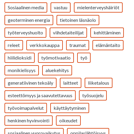
Sosiaalinen media
vastuu
mielenterveyshäiriöt
geoterminen energia
tietoinen läsnäolo
työterveyshuolto
viihdetaiteilijat
kehittäminen
releet
verkkokauppa
traumat
elämäntaito
hiilidioksidi
työmotivaatio
työ
monikielisyys
aluekehitys
generatiivinen tekoäly
laitteet
liiketalous
esteettömyys ja saavutettavuus
työsuojelu
työvoimapalvelut
käyttäytyminen
henkinen hyvinvointi
oikeudet
sosiaalinen vuorovaikutus
oppilaslähtöisyys