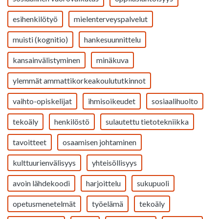
esihenkilötyö
mielenterveyspalvelut
muisti (kognitio)
hankesuunnittelu
kansainvälistyminen
minäkuva
ylemmät ammattikorkeakoulututkinnot
vaihto-opiskelijat
ihmisoikeudet
sosiaalihuolto
tekoäly
henkilöstö
sulautettu tietotekniikka
tavoitteet
osaamisen johtaminen
kulttuurienvälisyys
yhteisöllisyys
avoin lähdekoodi
harjoittelu
sukupuoli
opetusmenetelmät
työelämä
tekoäly