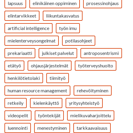
lapsuus
elinikäinen oppiminen
prosessinohjaus
elintarvikkeet
liikuntakasvatus
artificial intelligence
työn imu
mielenterveysongelmat
potilasohjeet
prekariaatti
julkiset palvelut
antroposentrismi
etätyö
ohjausjärjestelmät
työterveyshuolto
henkilötietolaki
tiimityö
human resource management
rehevöityminen
retkeily
kielenkäyttö
yritysyhteistyö
videopelit
työntekijät
mielikuvaharjoittelu
luennointi
menestyminen
tarkkaavaisuus