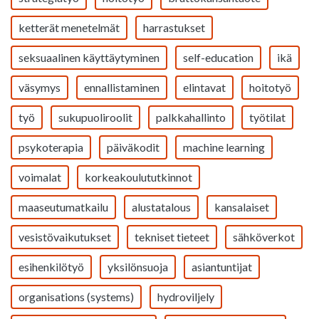
ketterät menetelmät
harrastukset
seksuaalinen käyttäytyminen
self-education
ikä
väsymys
ennallistaminen
elintavat
hoitotyö
työ
sukupuoliroolit
palkkahallinto
työtilat
psykoterapia
päiväkodit
machine learning
voimalat
korkeakoulututkinnot
maaseutumatkailu
alustatalous
kansalaiset
vesistövaikutukset
tekniset tieteet
sähköverkot
esihenkilötyö
yksilönsuoja
asiantuntijat
organisations (systems)
hydroviljely