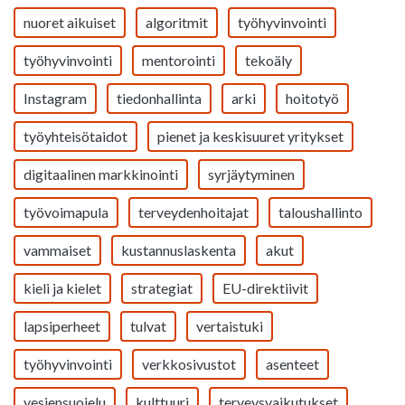
nuoret aikuiset
algoritmit
työhyvinvointi
työhyvinvointi
mentorointi
tekoäly
Instagram
tiedonhallinta
arki
hoitotyö
työyhteisötaidot
pienet ja keskisuuret yritykset
digitaalinen markkinointi
syrjäytyminen
työvoimapula
terveydenhoitajat
taloushallinto
vammaiset
kustannuslaskenta
akut
kieli ja kielet
strategiat
EU-direktiivit
lapsiperheet
tulvat
vertaistuki
työhyvinvointi
verkkosivustot
asenteet
vesiensuojelu
kulttuuri
terveysvaikutukset