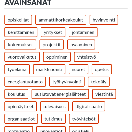
AVAINSANAT
opiskelijat
ammattikorkeakoulut
hyvinvointi
kehittäminen
yritykset
johtaminen
kokemukset
projektit
osaaminen
vuorovaikutus
oppiminen
yhteistyö
työelämä
markkinointi
nuoret
opetus
energiantuotanto
työhyvinvointi
tekoäly
koulutus
uusiutuvat energialähteet
viestintä
opinnäytteet
tulevaisuus
digitalisaatio
organisaatiot
tutkimus
työyhteisöt
motivaatio
innovaatiot
opiskelu