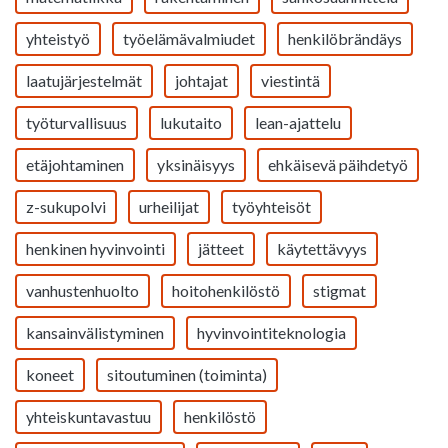
yhteistyö
työelämävalmiudet
henkilöbrändäys
laatujärjestelmät
johtajat
viestintä
työturvallisuus
lukutaito
lean-ajattelu
etäjohtaminen
yksinäisyys
ehkäisevä päihdetyö
z-sukupolvi
urheilijat
työyhteisöt
henkinen hyvinvointi
jätteet
käytettävyys
vanhustenhuolto
hoitohenkilöstö
stigmat
kansainvälistyminen
hyvinvointiteknologia
koneet
sitoutuminen (toiminta)
yhteiskuntavastuu
henkilöstö