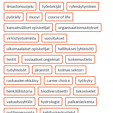
ilmastonsuojelu
työntekijät
ryhmäytyminen
pyöräily
muovi
course of life
kansainväliset opiskelijat
organisaatiomuutokset
virkistystoiminta
suositukset
ulkomaalaiset opiskelijat
hallitukset (yhteisöt)
tentit
sosiaaliset ongelmat
kokemustieto
työyhteisöt
järjestöt
kolmas sektori
raskauden ehkäisy
career choice
työkyky
henkilöhistoria
biodiversiteetti
tekonivelet
vakuutusyhtiöt
hydrologia
palkanlaskenta
potilasneuvonta
kehityskeskustelut