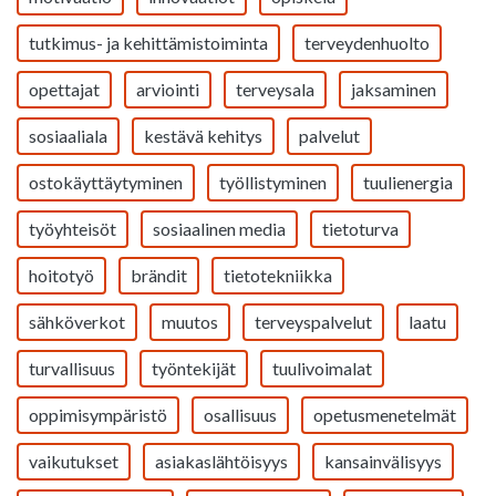
tutkimus- ja kehittämistoiminta
terveydenhuolto
opettajat
arviointi
terveysala
jaksaminen
sosiaaliala
kestävä kehitys
palvelut
ostokäyttäytyminen
työllistyminen
tuulienergia
työyhteisöt
sosiaalinen media
tietoturva
hoitotyö
brändit
tietotekniikka
sähköverkot
muutos
terveyspalvelut
laatu
turvallisuus
työntekijät
tuulivoimalat
oppimisympäristö
osallisuus
opetusmenetelmät
vaikutukset
asiakaslähtöisyys
kansainvälisyys