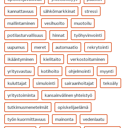
kannattavuus
sähkömarkkinat
stressi
mallintaminen
vesihuolto
muotoilu
potilasturvallisuus
hinnat
työhyvinvointi
uupumus
meret
automaatio
rekrytointi
ikääntyminen
kielitaito
verkostoituminen
yritysvastuu
kotihoito
ohjelmointi
myynti
kuluttajat
simulointi
sairaanhoitajat
tekoäly
yritystoiminta
kansainvälinen yhteistyö
tutkimusmenetelmät
opiskelijaelämä
työn kuormittavuus
mainonta
vedenlaatu