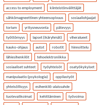
access to employment
kiinteistönvälittäjät
sähkömagneettinen yhteensopivuus
sosiaaliohjaajat
torium
yritysneuvonta
pätevyys
työttömyys
lapset (ikäryhmät)
viheralueet
kauko-ohjaus
autot
robotit
hinnoittelu
lähiesihenkilöt
tehoelektroniikka
sosiaaliset suhteet
työyhteisöt
osatyökykyiset
manipulaatio (psykologia)
oppilastyöt
yhteisöllisyys
esihenkilö-alaissuhde
tuotevalikoimat
kehittäminen
työvoima