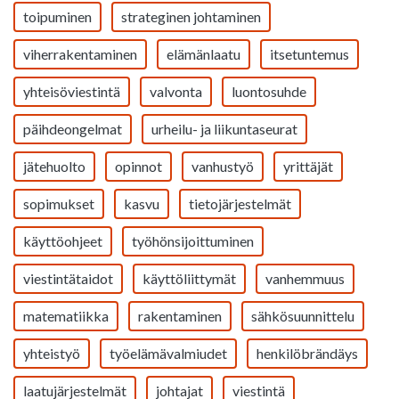
toipuminen
strateginen johtaminen
viherrakentaminen
elämänlaatu
itsetuntemus
yhteisöviestintä
valvonta
luontosuhde
päihdeongelmat
urheilu- ja liikuntaseurat
jätehuolto
opinnot
vanhustyö
yrittäjät
sopimukset
kasvu
tietojärjestelmät
käyttöohjeet
työhönsijoittuminen
viestintätaidot
käyttöliittymät
vanhemmuus
matematiikka
rakentaminen
sähkösuunnittelu
yhteistyö
työelämävalmiudet
henkilöbrändäys
laatujärjestelmät
johtajat
viestintä