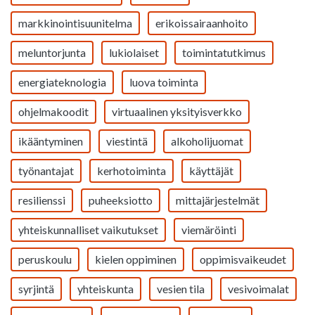
markkinointisuunitelma
erikoissairaanhoito
meluntorjunta
lukiolaiset
toimintatutkimus
energiateknologia
luova toiminta
ohjelmakoodit
virtuaalinen yksityisverkko
ikääntyminen
viestintä
alkoholijuomat
työnantajat
kerhotoiminta
käyttäjät
resilienssi
puheeksiotto
mittajärjestelmät
yhteiskunnalliset vaikutukset
viemäröinti
peruskoulu
kielen oppiminen
oppimisvaikeudet
syrjintä
yhteiskunta
vesien tila
vesivoimalat