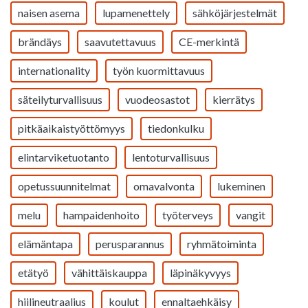
naisen asema
lupamenettely
sähköjärjestelmät
brändäys
saavutettavuus
CE-merkintä
internationality
työn kuormittavuus
säteilyturvallisuus
vuodeosastot
kierrätys
pitkäaikaistyöttömyys
tiedonkulku
elintarviketuotanto
lentoturvallisuus
opetussuunnitelmat
omavalvonta
lukeminen
melu
hampaidenhoito
työterveys
vangit
elämäntapa
perusparannus
ryhmätoiminta
etätyö
vähittäiskauppa
läpinäkyvyys
hiilineutraalius
koulut
ennaltaehkäisy