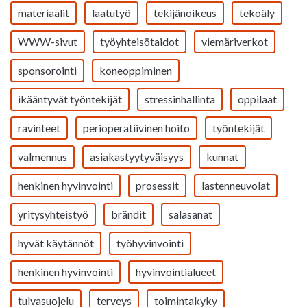
materiaalit
laatutyö
tekijänoikeus
tekoäly
WWW-sivut
työyhteisötaidot
viemäriverkot
sponsorointi
koneoppiminen
ikääntyvät työntekijät
stressinhallinta
oppilaat
ravinteet
perioperatiivinen hoito
työntekijät
valmennus
asiakastyytyväisyys
kunnat
henkinen hyvinvointi
prosessit
lastenneuvolat
yritysyhteistyö
brändit
salasanat
hyvät käytännöt
työhyvinvointi
henkinen hyvinvointi
hyvinvointialueet
tulvasuojelu
terveys
toimintakyky