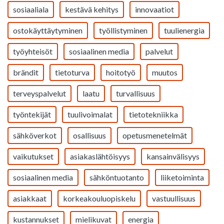
sosiaaliala
kestävä kehitys
innovaatiot
ostokäyttäytyminen
työllistyminen
tuulienergia
työyhteisöt
sosiaalinen media
palvelut
brändit
tietoturva
hoitotyö
muutos
terveyspalvelut
laatu
turvallisuus
työntekijät
tuulivoimalat
tietotekniikka
sähköverkot
osallisuus
opetusmenetelmät
vaikutukset
asiakaslähtöisyys
kansainvälisyys
sosiaalinen media
sähköntuotanto
liiketoiminta
asiakkaat
korkeakouluopiskelu
vastuullisuus
kustannukset
mielikuvat
energia