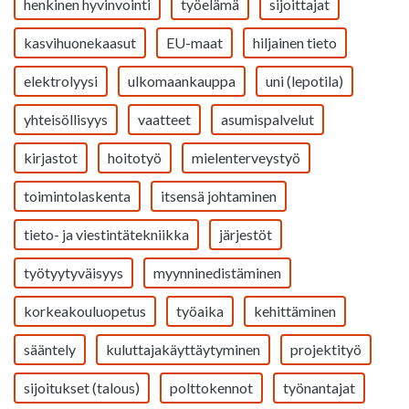
henkinen hyvinvointi
työelämä
sijoittajat
kasvihuonekaasut
EU-maat
hiljainen tieto
elektrolyysi
ulkomaankauppa
uni (lepotila)
yhteisöllisyys
vaatteet
asumispalvelut
kirjastot
hoitotyö
mielenterveystyö
toimintolaskenta
itsensä johtaminen
tieto- ja viestintätekniikka
järjestöt
työtyytyväisyys
myynninedistäminen
korkeakouluopetus
työaika
kehittäminen
sääntely
kuluttajakäyttäytyminen
projektityö
sijoitukset (talous)
polttokennot
työnantajat