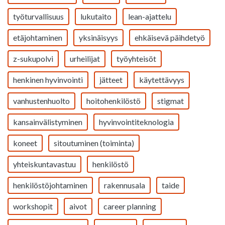
työturvallisuus
lukutaito
lean-ajattelu
etäjohtaminen
yksinäisyys
ehkäisevä päihdetyö
z-sukupolvi
urheilijat
työyhteisöt
henkinen hyvinvointi
jätteet
käytettävyys
vanhustenhuolto
hoitohenkilöstö
stigmat
kansainvälistyminen
hyvinvointiteknologia
koneet
sitoutuminen (toiminta)
yhteiskuntavastuu
henkilöstö
henkilöstöjohtaminen
rakennusala
taide
workshopit
aivot
career planning