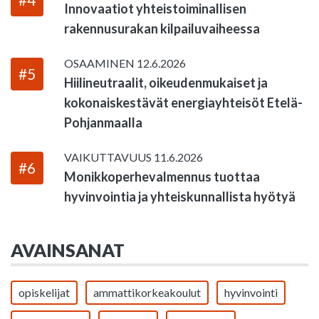
Innovaatiot yhteistoiminallisen
rakennusurakan kilpailuvaiheessa
OSAAMINEN
12.6.2026
#5
Hiilineutraalit, oikeudenmukaiset ja
kokonaiskestävät energiayhteisöt Etelä-
Pohjanmaalla
VAIKUTTAVUUS
11.6.2026
#6
Monikkoperhevalmennus tuottaa
hyvinvointia ja yhteiskunnallista hyötyä
AVAINSANAT
opiskelijat
ammattikorkeakoulut
hyvinvointi