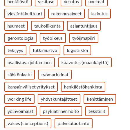
henkilöstö
vesitase
verotus
unelmat
viestintäkulttuuri
rakennusaineet
laskutus
huumeet
taukoliikunta
asiantuntijuus
gerontologia
työoikeus
työilmapiiri
tekijyys
tutkimustyö
logistiikka
osallistava johtaminen
kaavoitus (maankäyttö)
sähkönlaatu
työmarkkinat
kansainväliset yritykset
henkilöstöhankinta
working life
yhdyskuntajätteet
kehittäminen
ydinvoimalat
psykiatrinen hoito
tekstiilit
values (conceptions)
palvelutuotanto