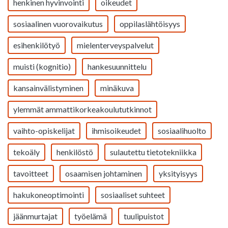
henkinen hyvinvointi
oikeudet
sosiaalinen vuorovaikutus
oppilaslähtöisyys
esihenkilötyö
mielenterveyspalvelut
muisti (kognitio)
hankesuunnittelu
kansainvälistyminen
minäkuva
ylemmät ammattikorkeakoulututkinnot
vaihto-opiskelijat
ihmisoikeudet
sosiaalihuolto
tekoäly
henkilöstö
sulautettu tietotekniikka
tavoitteet
osaamisen johtaminen
yksityisyys
hakukoneoptimointi
sosiaaliset suhteet
jäänmurtajat
työelämä
tuulipuistot