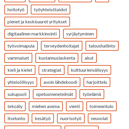
hoitotyö
työyhteisötaidot
pienet ja keskisuuret yritykset
digitaalinen markkinointi
syrjäytyminen
työvoimapula
terveydenhoitajat
taloushallinto
vammaiset
kustannuslaskenta
akut
kieli ja kielet
strategiat
kulttuurienvälisyys
yhteisöllisyys
avoin lähdekoodi
harjoittelu
sukupuoli
opetusmenetelmät
työelämä
tekoäly
miehen asema
vienti
toimeentulo
itsetunto
kesätyö
nuorisotyö
neuvolat