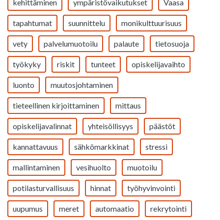
kehittäminen
ympäristövaikutukset
Vaasa
tapahtumat
suunnittelu
monikulttuurisuus
vety
palvelumuotoilu
palaute
tietosuoja
työkyky
riskit
tunteet
opiskelijavaihto
luonto
muutosjohtaminen
tieteellinen kirjoittaminen
mittaus
opiskelijavalinnat
yhteisöllisyys
päästöt
kannattavuus
sähkömarkkinat
stressi
mallintaminen
vesihuolto
muotoilu
potilasturvallisuus
hinnat
työhyvinvointi
uupumus
meret
automaatio
rekrytointi