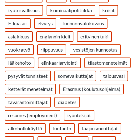
työturvallisuus
kriminaalipolitiikka
kriisit
F-kaasut
elvytys
luonnonvalokuvaus
asiakkuus
englannin kieli
erityinen tuki
vuokratyö
riippuvuus
vesistöjen kunnostus
lääkehoito
elinkaariarviointi
tilastomenetelmät
pysyvät tunnisteet
somevaikuttajat
talousvesi
ketterät menetelmät
Erasmus (koulutusohjelma)
tavarantoimittajat
diabetes
resumes (employment)
työntekijät
alkoholinkäyttö
tuotanto
taajuusmuuttajat