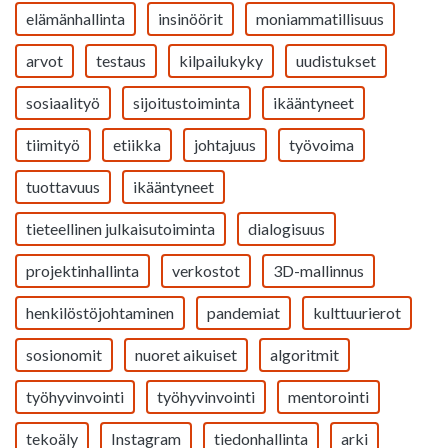
elämänhallinta
insinöörit
moniammatillisuus
arvot
testaus
kilpailukyky
uudistukset
sosiaalityö
sijoitustoiminta
ikääntyneet
tiimityö
etiikka
johtajuus
työvoima
tuottavuus
ikääntyneet
tieteellinen julkaisutoiminta
dialogisuus
projektinhallinta
verkostot
3D-mallinnus
henkilöstöjohtaminen
pandemiat
kulttuurierot
sosionomit
nuoret aikuiset
algoritmit
työhyvinvointi
työhyvinvointi
mentorointi
tekoäly
Instagram
tiedonhallinta
arki