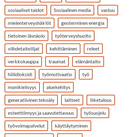
sosiaaliset taidot
Sosiaalinen media
vastuu
mielenterveyshäiriöt
geoterminen energia
tietoinen läsnäolo
työterveyshuolto
viihdetaiteilijat
kehittäminen
releet
verkkokauppa
traumat
elämäntaito
hiilidioksidi
työmotivaatio
työ
monikielisyys
aluekehitys
generatiivinen tekoäly
laitteet
liiketalous
esteettömyys ja saavutettavuus
työsuojelu
työvoimapalvelut
käyttäytyminen