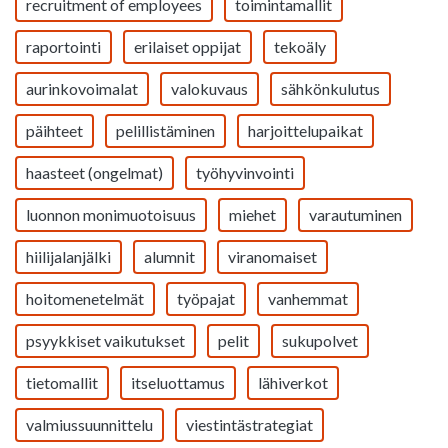
recruitment of employees
toimintamallit
raportointi
erilaiset oppijat
tekoäly
aurinkovoimalat
valokuvaus
sähkönkulutus
päihteet
pelillistäminen
harjoittelupaikat
haasteet (ongelmat)
työhyvinvointi
luonnon monimuotoisuus
miehet
varautuminen
hiilijalanjälki
alumnit
viranomaiset
hoitomenetelmät
työpajat
vanhemmat
psyykkiset vaikutukset
pelit
sukupolvet
tietomallit
itseluottamus
lähiverkot
valmiussuunnittelu
viestintästrategiat