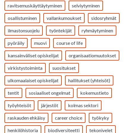
ravitsemuskäyttäytyminen
selviytyminen
osallistuminen
vallankumoukset
sidosryhmät
ilmastonsuojelu
työntekijät
ryhmäytyminen
pyöräily
muovi
course of life
kansainväliset opiskelijat
organisaatiomuutokset
virkistystoiminta
suositukset
ulkomaalaiset opiskelijat
hallitukset (yhteisöt)
tentit
sosiaaliset ongelmat
kokemustieto
työyhteisöt
järjestöt
kolmas sektori
raskauden ehkäisy
career choice
työkyky
henkilöhistoria
biodiversiteetti
tekonivelet