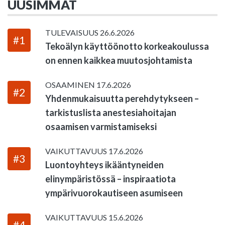
UUSIMMAT
TULEVAISUUS
26.6.2026
#1
Tekoälyn käyttöönotto korkeakoulussa
on ennen kaikkea muutosjohtamista
OSAAMINEN
17.6.2026
#2
Yhdenmukaisuutta perehdytykseen –
tarkistuslista anestesiahoitajan
osaamisen varmistamiseksi
VAIKUTTAVUUS
17.6.2026
#3
Luontoyhteys ikääntyneiden
elinympäristössä – inspiraatiota
ympärivuorokautiseen asumiseen
VAIKUTTAVUUS
15.6.2026
#4