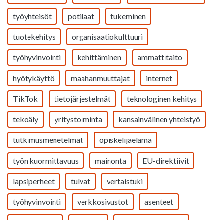
työyhteisöt
potilaat
tukeminen
tuotekehitys
organisaatiokulttuuri
työhyvinvointi
kehittäminen
ammattitaito
hyötykäyttö
maahanmuuttajat
internet
TikTok
tietojärjestelmät
teknologinen kehitys
tekoäly
yritystoiminta
kansainvälinen yhteistyö
tutkimusmenetelmät
opiskelijaelämä
työn kuormittavuus
mainonta
EU-direktiivit
lapsiperheet
tulvat
vertaistuki
työhyvinvointi
verkkosivustot
asenteet