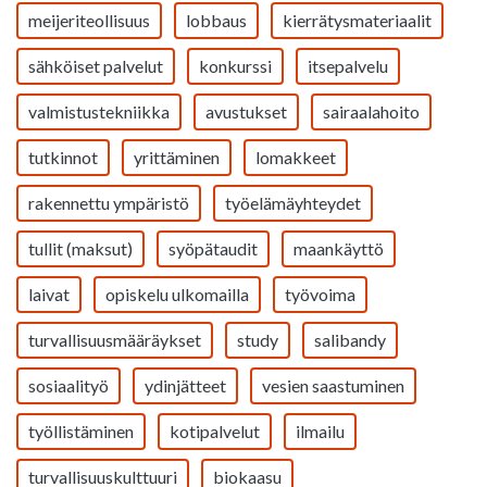
meijeriteollisuus
lobbaus
kierrätysmateriaalit
sähköiset palvelut
konkurssi
itsepalvelu
valmistustekniikka
avustukset
sairaalahoito
tutkinnot
yrittäminen
lomakkeet
rakennettu ympäristö
työelämäyhteydet
tullit (maksut)
syöpätaudit
maankäyttö
laivat
opiskelu ulkomailla
työvoima
turvallisuusmääräykset
study
salibandy
sosiaalityö
ydinjätteet
vesien saastuminen
työllistäminen
kotipalvelut
ilmailu
turvallisuuskulttuuri
biokaasu