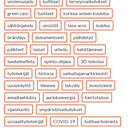
vesiensuojelu
kulttuuri
terveysvaikutukset
green care
tuotteet
korkea-asteen koulutus
sähkönjakelu
vesistöt
tasa-arvo
kulutus
brändäys
dokumentointi
päihdetyö
päihteet
naiset
urheilu
kehittäminen
laadunhallinta
opinto-ohjaus
3D-tulostus
työntekijät
historia
vaikuttajamarkkinointi
uusiokäyttö
liikenne
tekoäly
investoinnit
ennaltaehkäisy
aurinkoenergia
kiertotalous
sijaishuolto
ympäristövaikutukset
sosiaalityöntekijät
COVID-19
kulttuuritoiminta