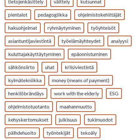
tietojenkäsittely
väittely
kutsunnat
pientalot
pedagogiikka
ohjelmistokehittäjät
hakuohjelmat
ryhmäytyminen
työyhteisöt
asiantuntijaviestintä
työelämäyhteydet
analyysi
kuluttajakäyttäytyminen
epäonnistuminen
sähkönsiirto
uhat
kriisiviestintä
kylmätekniikka
money (means of payment)
henkilöbrändäys
work with the elderly
ESG
ohjelmistotuotanto
maahanmuutto
kehyskertomukset
julkisuus
tukimuodot
päihdehuolto
työntekijät
tekoäly