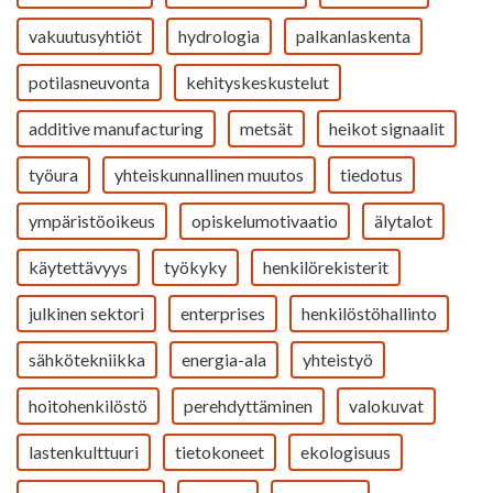
vakuutusyhtiöt
hydrologia
palkanlaskenta
potilasneuvonta
kehityskeskustelut
additive manufacturing
metsät
heikot signaalit
työura
yhteiskunnallinen muutos
tiedotus
ympäristöoikeus
opiskelumotivaatio
älytalot
käytettävyys
työkyky
henkilörekisterit
julkinen sektori
enterprises
henkilöstöhallinto
sähkötekniikka
energia-ala
yhteistyö
hoitohenkilöstö
perehdyttäminen
valokuvat
lastenkulttuuri
tietokoneet
ekologisuus