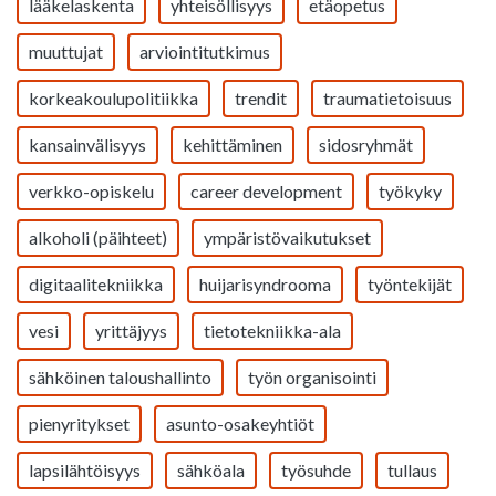
lääkelaskenta
yhteisöllisyys
etäopetus
muuttujat
arviointitutkimus
korkeakoulupolitiikka
trendit
traumatietoisuus
kansainvälisyys
kehittäminen
sidosryhmät
verkko-opiskelu
career development
työkyky
alkoholi (päihteet)
ympäristövaikutukset
digitaalitekniikka
huijarisyndrooma
työntekijät
vesi
yrittäjyys
tietotekniikka-ala
sähköinen taloushallinto
työn organisointi
pienyritykset
asunto-osakeyhtiöt
lapsilähtöisyys
sähköala
työsuhde
tullaus