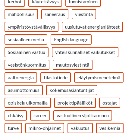
kerhot
käytettävyys
tunnistaminen
mahdollisuus
saneeraus
viestintä
ympäristöystävällisyys
uusiutuvat energianlähteet
sosiaalinen media
English language
Sosiaalinen vastuu
yhteiskunnalliset vaikutukset
vesistönkuormitus
muutosviestintä
aaltoenergia
tilastotiede
eläytymismenetelmä
asunnottomuus
kokemusasiantuntijat
opiskelu ulkomailla
projektipäälliköt
ostajat
ehkäisy
career
vastuullinen sijoittaminen
turve
mikro-ohjaimet
vakuutus
vesikemia