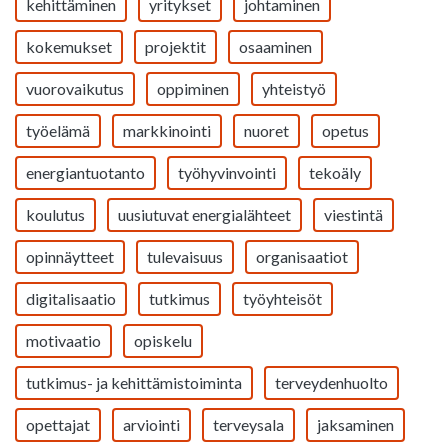
kehittäminen
yritykset
johtaminen
kokemukset
projektit
osaaminen
vuorovaikutus
oppiminen
yhteistyö
työelämä
markkinointi
nuoret
opetus
energiantuotanto
työhyvinvointi
tekoäly
koulutus
uusiutuvat energialähteet
viestintä
opinnäytteet
tulevaisuus
organisaatiot
digitalisaatio
tutkimus
työyhteisöt
motivaatio
opiskelu
tutkimus- ja kehittämistoiminta
terveydenhuolto
opettajat
arviointi
terveysala
jaksaminen