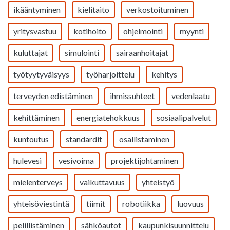
ikääntyminen
kielitaito
verkostoituminen
yritysvastuu
kotihoito
ohjelmointi
myynti
kuluttajat
simulointi
sairaanhoitajat
työtyytyväisyys
työharjoittelu
kehitys
terveyden edistäminen
ihmissuhteet
vedenlaatu
kehittäminen
energiatehokkuus
sosiaalipalvelut
kuntoutus
standardit
osallistaminen
hulevesi
vesivoima
projektijohtaminen
mielenterveys
vaikuttavuus
yhteistyö
yhteisöviestintä
tiimit
robotiikka
luovuus
pelillistäminen
sähköautot
kaupunkisuunnittelu