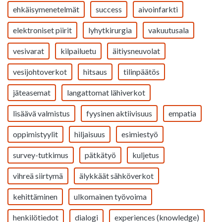
ehkäisymenetelmät
success
aivoinfarkti
elektroniset piirit
lyhytkirurgia
vakuutusala
vesivarat
kilpailuetu
äitiysneuvolat
vesijohtoverkot
hitsaus
tilinpäätös
jäteasemat
langattomat lähiverkot
lisäävä valmistus
fyysinen aktiivisuus
empatia
oppimistyylit
hiljaisuus
esimiestyö
survey-tutkimus
pätkätyö
kuljetus
vihreä siirtymä
älykkäät sähköverkot
kehittäminen
ulkomainen työvoima
henkilötiedot
dialogi
experiences (knowledge)