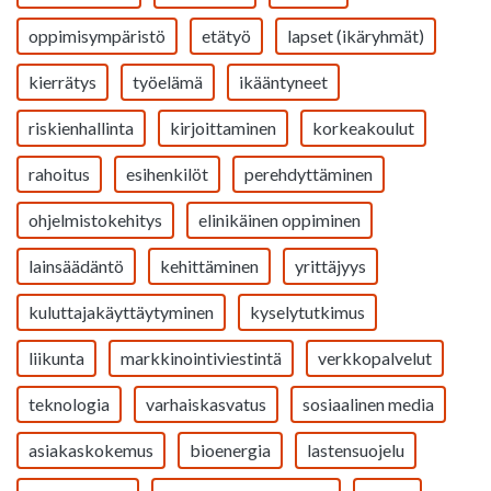
oppimisympäristö
etätyö
lapset (ikäryhmät)
kierrätys
työelämä
ikääntyneet
riskienhallinta
kirjoittaminen
korkeakoulut
rahoitus
esihenkilöt
perehdyttäminen
ohjelmistokehitys
elinikäinen oppiminen
lainsäädäntö
kehittäminen
yrittäjyys
kuluttajakäyttäytyminen
kyselytutkimus
liikunta
markkinointiviestintä
verkkopalvelut
teknologia
varhaiskasvatus
sosiaalinen media
asiakaskokemus
bioenergia
lastensuojelu