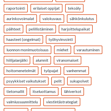
raportointi
erilaiset oppijat
tekoäly
aurinkovoimalat
valokuvaus
sähkönkulutus
päihteet
pelillistäminen
harjoittelupaikat
haasteet (ongelmat)
työhyvinvointi
luonnon monimuotoisuus
miehet
varautuminen
hiilijalanjälki
alumnit
viranomaiset
hoitomenetelmät
työpajat
vanhemmat
psyykkiset vaikutukset
pelit
sukupolvet
tietomallit
itseluottamus
lähiverkot
valmiussuunnittelu
viestintästrategiat