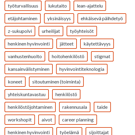
työturvallisuus
lukutaito
lean-ajattelu
etäjohtaminen
yksinäisyys
ehkäisevä päihdetyö
z-sukupolvi
urheilijat
työyhteisöt
henkinen hyvinvointi
jätteet
käytettävyys
vanhustenhuolto
hoitohenkilöstö
stigmat
kansainvälistyminen
hyvinvointiteknologia
koneet
sitoutuminen (toiminta)
yhteiskuntavastuu
henkilöstö
henkilöstöjohtaminen
rakennusala
taide
workshopit
aivot
career planning
henkinen hyvinvointi
työelämä
sijoittajat