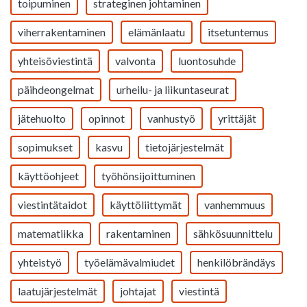
toipuminen
strateginen johtaminen
viherrakentaminen
elämänlaatu
itsetuntemus
yhteisöviestintä
valvonta
luontosuhde
päihdeongelmat
urheilu- ja liikuntaseurat
jätehuolto
opinnot
vanhustyö
yrittäjät
sopimukset
kasvu
tietojärjestelmät
käyttöohjeet
työhönsijoittuminen
viestintätaidot
käyttöliittymät
vanhemmuus
matematiikka
rakentaminen
sähkösuunnittelu
yhteistyö
työelämävalmiudet
henkilöbrändäys
laatujärjestelmät
johtajat
viestintä