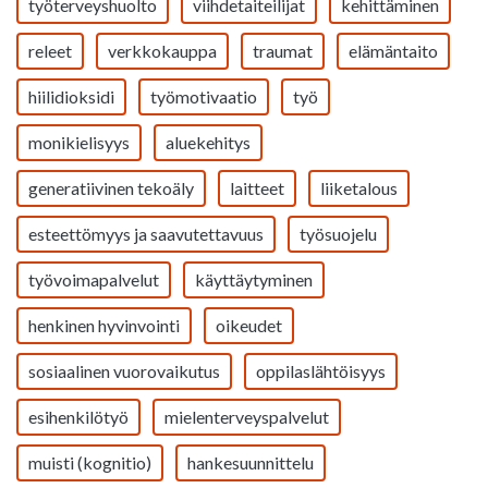
työterveyshuolto
viihdetaiteilijat
kehittäminen
releet
verkkokauppa
traumat
elämäntaito
hiilidioksidi
työmotivaatio
työ
monikielisyys
aluekehitys
generatiivinen tekoäly
laitteet
liiketalous
esteettömyys ja saavutettavuus
työsuojelu
työvoimapalvelut
käyttäytyminen
henkinen hyvinvointi
oikeudet
sosiaalinen vuorovaikutus
oppilaslähtöisyys
esihenkilötyö
mielenterveyspalvelut
muisti (kognitio)
hankesuunnittelu