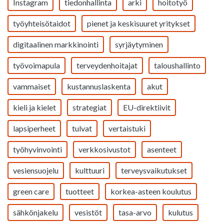
Instagram
tiedonhallinta
arki
hoitotyö
työyhteisötaidot
pienet ja keskisuuret yritykset
digitaalinen markkinointi
syrjäytyminen
työvoimapula
terveydenhoitajat
taloushallinto
vammaiset
kustannuslaskenta
akut
kieli ja kielet
strategiat
EU-direktiivit
lapsiperheet
tulvat
vertaistuki
työhyvinvointi
verkkosivustot
asenteet
vesiensuojelu
kulttuuri
terveysvaikutukset
green care
tuotteet
korkea-asteen koulutus
sähkönjakelu
vesistöt
tasa-arvo
kulutus