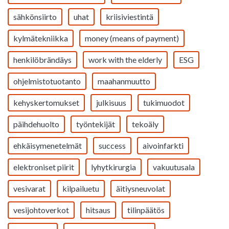
sähkönsiirto
uhat
kriisiviestintä
kylmätekniikka
money (means of payment)
henkilöbrändäys
work with the elderly
ESG
ohjelmistotuotanto
maahanmuutto
kehyskertomukset
julkisuus
tukimuodot
päihdehuolto
työntekijät
tekoäly
ehkäisymenetelmät
success
aivoinfarkti
elektroniset piirit
lyhytkirurgia
vakuutusala
vesivarat
kilpailuetu
äitiysneuvolat
vesijohtoverkot
hitsaus
tilinpäätös