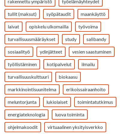
rakennettu ympäristö
työelämäyhteydet
tullit (maksut)
syöpätaudit
maankäyttö
laivat
opiskelu ulkomailla
työvoima
turvallisuusmääräykset
study
salibandy
sosiaalityö
ydinjätteet
vesien saastuminen
työllistäminen
kotipalvelut
ilmailu
turvallisuuskulttuuri
biokaasu
markkinointisuunitelma
erikoissairaanhoito
meluntorjunta
lukiolaiset
toimintatutkimus
energiateknologia
luova toiminta
ohjelmakoodit
virtuaalinen yksityisverkko