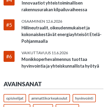
Innovaatiot yhteistoiminallisen
rakennusurakan kilpailuvaiheessa
OSAAMINEN
12.6.2026
#5
Hiilineutraalit, oikeudenmukaiset ja
kokonaiskestävät energiayhteisöt Etelä-
Pohjanmaalla
VAIKUTTAVUUS
11.6.2026
#6
Monikkoperhevalmennus tuottaa
hyvinvointia ja yhteiskunnallista hyötyä
AVAINSANAT
opiskelijat
ammattikorkeakoulut
hyvinvointi