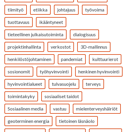
tiimityö
etiikka
johtajuus
työvoima
tuottavuus
ikääntyneet
tieteellinen julkaisutoiminta
dialogisuus
projektinhallinta
verkostot
3D-mallinnus
henkilöstöjohtaminen
pandemiat
kulttuurierot
sosionomit
työhyvinvointi
henkinen hyvinvointi
hyvinvointialueet
tulvasuojelu
terveys
toimintakyky
sosiaaliset taidot
Sosiaalinen media
vastuu
mielenterveyshäiriöt
geoterminen energia
tietoinen läsnäolo