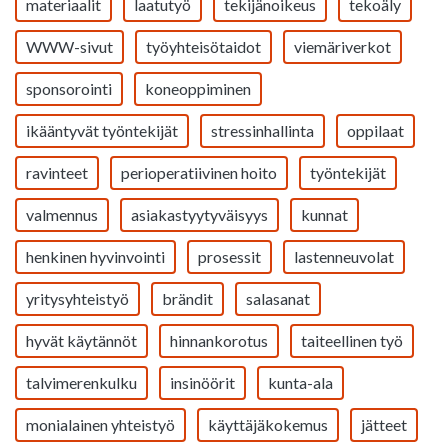
materiaalit
laatutyö
tekijänoikeus
tekoäly
WWW-sivut
työyhteisötaidot
viemäriverkot
sponsorointi
koneoppiminen
ikääntyvät työntekijät
stressinhallinta
oppilaat
ravinteet
perioperatiivinen hoito
työntekijät
valmennus
asiakastyytyväisyys
kunnat
henkinen hyvinvointi
prosessit
lastenneuvolat
yritysyhteistyö
brändit
salasanat
hyvät käytännöt
hinnankorotus
taiteellinen työ
talvimerenkulku
insinöörit
kunta-ala
monialainen yhteistyö
käyttäjäkokemus
jätteet