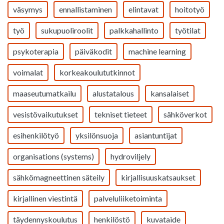
väsymys
ennallistaminen
elintavat
hoitotyö
työ
sukupuoliroolit
palkkahallinto
työtilat
psykoterapia
päiväkodit
machine learning
voimalat
korkeakoulututkinnot
maaseutumatkailu
alustatalous
kansalaiset
vesistövaikutukset
tekniset tieteet
sähköverkot
esihenkilötyö
yksilönsuoja
asiantuntijat
organisations (systems)
hydroviljely
sähkömagneettinen säteily
kirjallisuuskatsaukset
kirjallinen viestintä
palveluliiketoiminta
täydennyskoulutus
henkilöstö
kuvataide