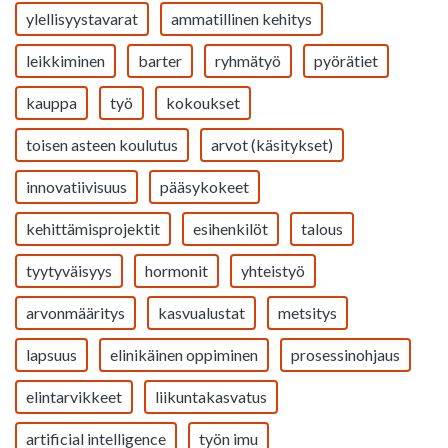
ylellisyystavarat
ammatillinen kehitys
leikkiminen
barter
ryhmätyö
pyörätiet
kauppa
työ
kokoukset
toisen asteen koulutus
arvot (käsitykset)
innovatiivisuus
pääsykokeet
kehittämisprojektit
esihenkilöt
talous
tyytyväisyys
hormonit
yhteistyö
arvonmääritys
kasvualustat
metsitys
lapsuus
elinikäinen oppiminen
prosessinohjaus
elintarvikkeet
liikuntakasvatus
artificial intelligence
työn imu