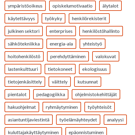
ympäristöoikeus
opiskelumotivaatio
älytalot
käytettävyys
työkyky
henkilörekisterit
julkinen sektori
enterprises
henkilöstöhallinto
sähkötekniikka
energia-ala
yhteistyö
hoitohenkilöstö
perehdyttäminen
valokuvat
lastenkulttuuri
tietokoneet
ekologisuus
tietojenkäsittely
väittely
kutsunnat
pientalot
pedagogiikka
ohjelmistokehittäjät
hakuohjelmat
ryhmäytyminen
työyhteisöt
asiantuntijaviestintä
työelämäyhteydet
analyysi
kuluttajakäyttäytyminen
epäonnistuminen