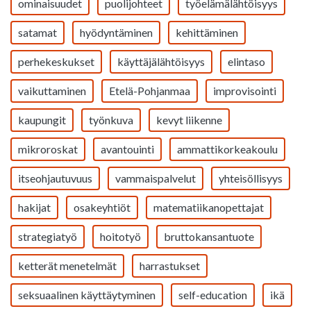
ominaisuudet
puolijohteet
työelämälähtöisyys
satamat
hyödyntäminen
kehittäminen
perhekeskukset
käyttäjälähtöisyys
elintaso
vaikuttaminen
Etelä-Pohjanmaa
improvisointi
kaupungit
työnkuva
kevyt liikenne
mikroroskat
avantouinti
ammattikorkeakoulu
itseohjautuvuus
vammaispalvelut
yhteisöllisyys
hakijat
osakeyhtiöt
matematiikanopettajat
strategiatyö
hoitotyö
bruttokansantuote
ketterät menetelmät
harrastukset
seksuaalinen käyttäytyminen
self-education
ikä