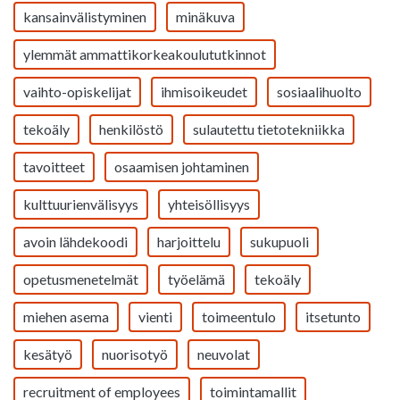
kansainvälistyminen
minäkuva
ylemmät ammattikorkeakoulututkinnot
vaihto-opiskelijat
ihmisoikeudet
sosiaalihuolto
tekoäly
henkilöstö
sulautettu tietotekniikka
tavoitteet
osaamisen johtaminen
kulttuurienvälisyys
yhteisöllisyys
avoin lähdekoodi
harjoittelu
sukupuoli
opetusmenetelmät
työelämä
tekoäly
miehen asema
vienti
toimeentulo
itsetunto
kesätyö
nuorisotyö
neuvolat
recruitment of employees
toimintamallit