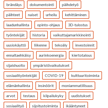
brändäys
dokumentointi
päihdetyö
päihteet
naiset
urheilu
kehittäminen
laadunhallinta
opinto-ohjaus
3D-tulostus
työntekijät
historia
vaikuttajamarkkinointi
uusiokäyttö
liikenne
tekoäly
investoinnit
ennaltaehkäisy
aurinkoenergia
kiertotalous
sijaishuolto
ympäristövaikutukset
sosiaalityöntekijät
COVID-19
kulttuuritoiminta
elämänhallinta
insinöörit
moniammatillisuus
arvot
testaus
kilpailukyky
uudistukset
sosiaalityö
sijoitustoiminta
ikääntyneet