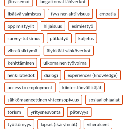
jäteasemat
langattomat lähiverkot
lisäävä valmistus
fyysinen aktiivisuus
empatia
oppimistyylit
hiljaisuus
esimiestyö
survey-tutkimus
pätkätyö
kuljetus
vihreä siirtymä
älykkäät sähköverkot
kehittäminen
ulkomainen työvoima
henkilötiedot
dialogi
experiences (knowledge)
access to employment
kiinteistönvälittäjät
sähkömagneettinen yhteensopivuus
sosiaaliohjaajat
torium
yritysneuvonta
pätevyys
työttömyys
lapset (ikäryhmät)
viheralueet