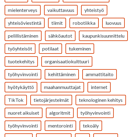
mielenterveys
vaikuttavuus
yhteistyö
yhteisöviestintä
tiimit
robotiikka
luovuus
pelillistäminen
sähköautot
kaupunkisuunnittelu
työyhteisöt
potilaat
tukeminen
tuotekehitys
organisaatiokulttuuri
työhyvinvointi
kehittäminen
ammattitaito
hyötykäyttö
maahanmuuttajat
internet
TikTok
tietojärjestelmät
teknologinen kehitys
nuoret aikuiset
algoritmit
työhyvinvointi
työhyvinvointi
mentorointi
tekoäly