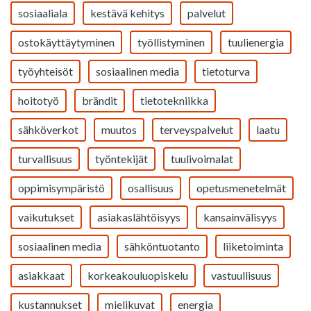
sosiaaliala
kestävä kehitys
palvelut
ostokäyttäytyminen
työllistyminen
tuulienergia
työyhteisöt
sosiaalinen media
tietoturva
hoitotyö
brändit
tietotekniikka
sähköverkot
muutos
terveyspalvelut
laatu
turvallisuus
työntekijät
tuulivoimalat
oppimisympäristö
osallisuus
opetusmenetelmät
vaikutukset
asiakaslähtöisyys
kansainvälisyys
sosiaalinen media
sähköntuotanto
liiketoiminta
asiakkaat
korkeakouluopiskelu
vastuullisuus
kustannukset
mielikuvat
energia