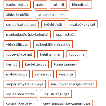
kauko-ohjaus
autot
robotit
hinnoittelu
lähiesihenkilöt
tehoelektroniikka
sosiaaliset suhteet
työyhteisöt
osatyökykyiset
manipulaatio (psykologia)
oppilastyöt
yhteisöllisyys
esihenkilö-alaissuhde
tuotevalikoimat
kehittäminen
työvoima
kerhot
käytettävyys
tunnistaminen
mahdollisuus
saneeraus
viestintä
ympäristöystävällisyys
uusiutuvat energianlähteet
sosiaalinen media
English language
Sosiaalinen vastuu
yhteiskunnalliset vaikutukset