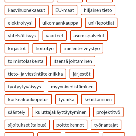
kasvihuonekaasut
EU-maat
hiljainen tieto
elektrolyysi
ulkomaankauppa
uni (lepotila)
yhteisöllisyys
vaatteet
asumispalvelut
kirjastot
hoitotyö
mielenterveystyö
toimintolaskenta
itsensä johtaminen
tieto- ja viestintätekniikka
järjestöt
työtyytyväisyys
myynninedistäminen
korkeakouluopetus
työaika
kehittäminen
sääntely
kuluttajakäyttäytyminen
projektityö
sijoitukset (talous)
polttokennot
työnantajat