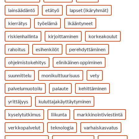
lainsäädäntö
etätyö
lapset (ikäryhmät)
kierrätys
työelämä
ikääntyneet
riskienhallinta
kirjoittaminen
korkeakoulut
rahoitus
esihenkilöt
perehdyttäminen
ohjelmistokehitys
elinikäinen oppiminen
suunnittelu
monikulttuurisuus
vety
palvelumuotoilu
palaute
kehittäminen
yrittäjyys
kuluttajakäyttäytyminen
kyselytutkimus
liikunta
markkinointiviestintä
verkkopalvelut
teknologia
varhaiskasvatus