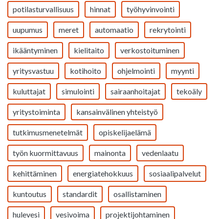
potilasturvallisuus
hinnat
työhyvinvointi
uupumus
meret
automaatio
rekrytointi
ikääntyminen
kielitaito
verkostoituminen
yritysvastuu
kotihoito
ohjelmointi
myynti
kuluttajat
simulointi
sairaanhoitajat
tekoäly
yritystoiminta
kansainvälinen yhteistyö
tutkimusmenetelmät
opiskelijaelämä
työn kuormittavuus
mainonta
vedenlaatu
kehittäminen
energiatehokkuus
sosiaalipalvelut
kuntoutus
standardit
osallistaminen
hulevesi
vesivoima
projektijohtaminen