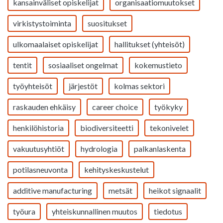
kansainväliset opiskelijat
organisaatiomuutokset
virkistystoiminta
suositukset
ulkomaalaiset opiskelijat
hallitukset (yhteisöt)
tentit
sosiaaliset ongelmat
kokemustieto
työyhteisöt
järjestöt
kolmas sektori
raskauden ehkäisy
career choice
työkyky
henkilöhistoria
biodiversiteetti
tekonivelet
vakuutusyhtiöt
hydrologia
palkanlaskenta
potilasneuvonta
kehityskeskustelut
additive manufacturing
metsät
heikot signaalit
työura
yhteiskunnallinen muutos
tiedotus