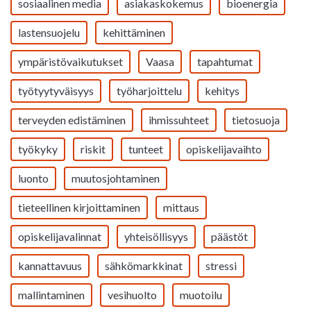
sosiaalinen media
asiakaskokemus
bioenergia
lastensuojelu
kehittäminen
ympäristövaikutukset
Vaasa
tapahtumat
työtyytyväisyys
työharjoittelu
kehitys
terveyden edistäminen
ihmissuhteet
tietosuoja
työkyky
riskit
tunteet
opiskelijavaihto
luonto
muutosjohtaminen
tieteellinen kirjoittaminen
mittaus
opiskelijavalinnat
yhteisöllisyys
päästöt
kannattavuus
sähkömarkkinat
stressi
mallintaminen
vesihuolto
muotoilu