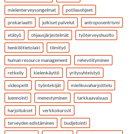
mielenterveysongelmat
potilasohjeet
prekariaatti
julkiset palvelut
antroposentrismi
etätyö
ohjausjärjestelmät
työterveyshuolto
henkilötietolaki
tiimityö
human resource management
rehevöityminen
retkeily
kielenkäyttö
yritysyhteistyö
videopelit
työntekijät
mielikuvaharjoittelu
luennointi
menestyminen
tarkkaavaisuus
harjoitukset
verkkokurssit
terveyden edistäminen
budjetointi