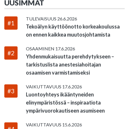
UUSIMMAT
TULEVAISUUS
26.6.2026
#1
Tekoälyn käyttöönotto korkeakoulussa
on ennen kaikkea muutosjohtamista
OSAAMINEN
17.6.2026
#2
Yhdenmukaisuutta perehdytykseen –
tarkistuslista anestesiahoitajan
osaamisen varmistamiseksi
VAIKUTTAVUUS
17.6.2026
#3
Luontoyhteys ikääntyneiden
elinympäristössä – inspiraatiota
ympärivuorokautiseen asumiseen
VAIKUTTAVUUS
15.6.2026
#4