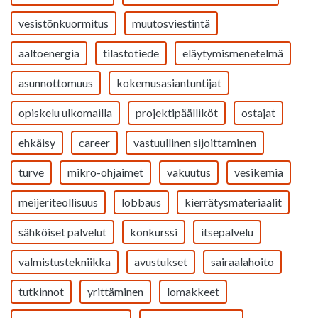
vesistönkuormitus
muutosviestintä
aaltoenergia
tilastotiede
eläytymismenetelmä
asunnottomuus
kokemusasiantuntijat
opiskelu ulkomailla
projektipäälliköt
ostajat
ehkäisy
career
vastuullinen sijoittaminen
turve
mikro-ohjaimet
vakuutus
vesikemia
meijeriteollisuus
lobbaus
kierrätysmateriaalit
sähköiset palvelut
konkurssi
itsepalvelu
valmistustekniikka
avustukset
sairaalahoito
tutkinnot
yrittäminen
lomakkeet