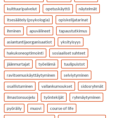
kulttuuripalvelut
opetuskäyttö
näytelmät
itsesäätely (psykologia)
opiskelijatarinat
ihminen
apuvälineet
tapaustutkimus
asiantuntijaorganisaatiot
yksityisyys
hakukoneoptimointi
sosiaaliset suhteet
jäänmurtajat
työelämä
tuulipuistot
ravitsemuskäyttäytyminen
selviytyminen
osallistuminen
vallankumoukset
sidosryhmät
ilmastonsuojelu
työntekijät
ryhmäytyminen
pyöräily
muovi
course of life