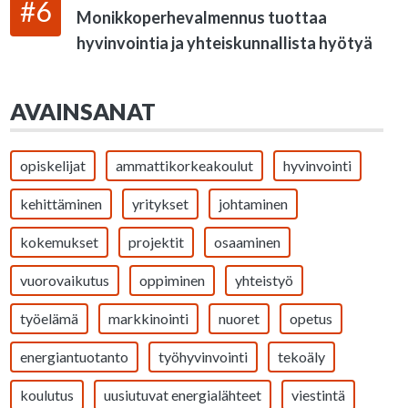
#6
Monikkoperhevalmennus tuottaa
hyvinvointia ja yhteiskunnallista hyötyä
AVAINSANAT
opiskelijat
ammattikorkeakoulut
hyvinvointi
kehittäminen
yritykset
johtaminen
kokemukset
projektit
osaaminen
vuorovaikutus
oppiminen
yhteistyö
työelämä
markkinointi
nuoret
opetus
energiantuotanto
työhyvinvointi
tekoäly
koulutus
uusiutuvat energialähteet
viestintä