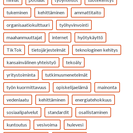
tukeminen
kehittäminen
ammattitaito
organisaatiokulttuuri
työhyvinvointi
maahanmuuttajat
internet
hyötykäyttö
TikTok
tietojärjestelmät
teknologinen kehitys
kansainvälinen yhteistyö
tekoäly
yritystoiminta
tutkimusmenetelmät
työn kuormittavuus
opiskelijaelämä
mainonta
vedenlaatu
kehittäminen
energiatehokkuus
sosiaalipalvelut
standardit
osallistaminen
kuntoutus
vesivoima
hulevesi