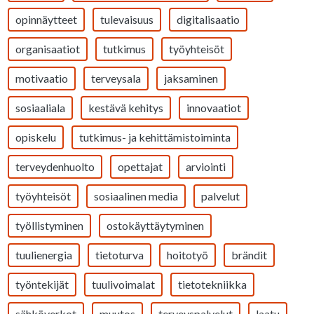
opinnäytteet
tulevaisuus
digitalisaatio
organisaatiot
tutkimus
työyhteisöt
motivaatio
terveysala
jaksaminen
sosiaaliala
kestävä kehitys
innovaatiot
opiskelu
tutkimus- ja kehittämistoiminta
terveydenhuolto
opettajat
arviointi
työyhteisöt
sosiaalinen media
palvelut
työllistyminen
ostokäyttäytyminen
tuulienergia
tietoturva
hoitotyö
brändit
työntekijät
tuulivoimalat
tietotekniikka
sähköverkot
muutos
terveyspalvelut
laatu