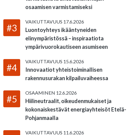
osaamisen varmistamiseksi
VAIKUTTAVUUS
17.6.2026
#3
Luontoyhteys ikääntyneiden
elinympäristössä – inspiraatiota
ympärivuorokautiseen asumiseen
VAIKUTTAVUUS
15.6.2026
#4
Innovaatiot yhteistoiminallisen
rakennusurakan kilpailuvaiheessa
OSAAMINEN
12.6.2026
#5
Hiilineutraalit, oikeudenmukaiset ja
kokonaiskestävät energiayhteisöt Etelä-
Pohjanmaalla
VAIKUTTAVUUS
11.6.2026