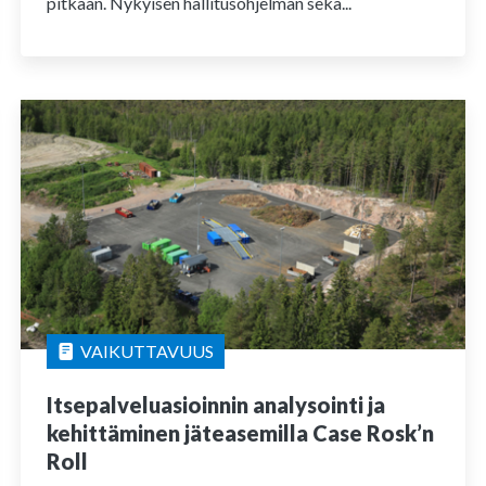
pitkään. Nykyisen hallitusohjelman sekä...
VAIKUTTAVUUS
Itsepalveluasioinnin analysointi ja
kehittäminen jäteasemilla Case Rosk’n
Roll