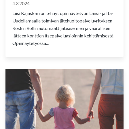
4.3.2024
Liisi Kajaskari on tehnyt opinnäytetyön Länsi- ja Itä-
Uudellamaalla toimivan jätehuoltopalveluyrityksen
Rosk’n Rollin automaattijäteasemien ja vaarallisen
jätteen konttien itsepalveluasioinnin kehittämisestä.
Opinnäytetyössä...