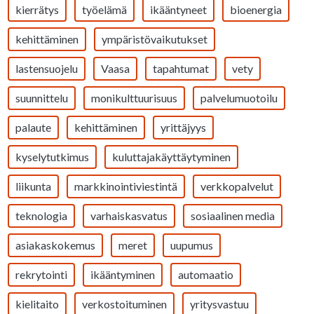
kierrätys
työelämä
ikääntyneet
bioenergia
kehittäminen
ympäristövaikutukset
lastensuojelu
Vaasa
tapahtumat
vety
suunnittelu
monikulttuurisuus
palvelumuotoilu
palaute
kehittäminen
yrittäjyys
kyselytutkimus
kuluttajakäyttäytyminen
liikunta
markkinointiviestintä
verkkopalvelut
teknologia
varhaiskasvatus
sosiaalinen media
asiakaskokemus
meret
uupumus
rekrytointi
ikääntyminen
automaatio
kielitaito
verkostoituminen
yritysvastuu