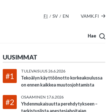
FI
SV
EN
VAMK.FI
Hae
UUSIMMAT
TULEVAISUUS
26.6.2026
#1
Tekoälyn käyttöönotto korkeakoulussa
on ennen kaikkea muutosjohtamista
OSAAMINEN
17.6.2026
#2
Yhdenmukaisuutta perehdytykseen –
tarkistuslista anestesiahoitajan