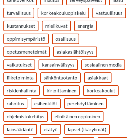
turvallisuus
korkeakouluopiskelu
vastuullisuus
kustannukset
mielikuvat
energia
oppimisympäristö
osallisuus
opetusmenetelmät
asiakaslähtöisyys
vaikutukset
kansainvälisyys
sosiaalinen media
liiketoiminta
sähköntuotanto
asiakkaat
riskienhallinta
kirjoittaminen
korkeakoulut
rahoitus
esihenkilöt
perehdyttäminen
ohjelmistokehitys
elinikäinen oppiminen
lainsäädäntö
etätyö
lapset (ikäryhmät)