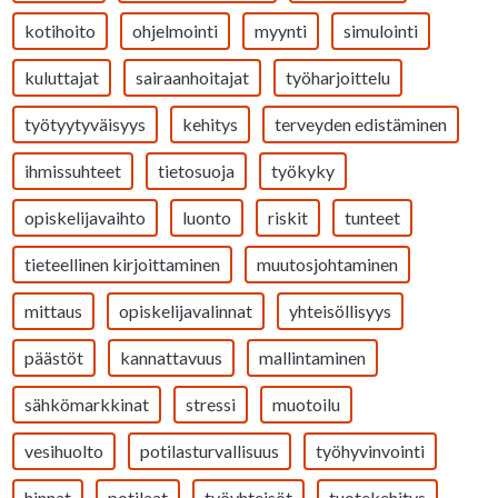
kotihoito
ohjelmointi
myynti
simulointi
kuluttajat
sairaanhoitajat
työharjoittelu
työtyytyväisyys
kehitys
terveyden edistäminen
ihmissuhteet
tietosuoja
työkyky
opiskelijavaihto
luonto
riskit
tunteet
tieteellinen kirjoittaminen
muutosjohtaminen
mittaus
opiskelijavalinnat
yhteisöllisyys
päästöt
kannattavuus
mallintaminen
sähkömarkkinat
stressi
muotoilu
vesihuolto
potilasturvallisuus
työhyvinvointi
hinnat
potilaat
työyhteisöt
tuotekehitys