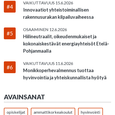
VAIKUTTAVUUS
15.6.2026
#4
Innovaatiot yhteistoiminallisen
rakennusurakan kilpailuvaiheessa
OSAAMINEN
12.6.2026
#5
Hiilineutraalit, oikeudenmukaiset ja
kokonaiskestävät energiayhteisöt Etelä-
Pohjanmaalla
VAIKUTTAVUUS
11.6.2026
#6
Monikkoperhevalmennus tuottaa
hyvinvointia ja yhteiskunnallista hyötyä
AVAINSANAT
opiskelijat
ammattikorkeakoulut
hyvinvointi