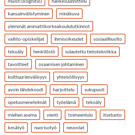
muisti (kognitio)
hankesuunnittelu
kansainvälistyminen
minäkuva
ylemmät ammattikorkeakoulututkinnot
vaihto-opiskelijat
ihmisoikeudet
sosiaalihuolto
tekoäly
henkilöstö
sulautettu tietotekniikka
tavoitteet
osaamisen johtaminen
kulttuurienvälisyys
yhteisöllisyys
avoin lähdekoodi
harjoittelu
sukupuoli
opetusmenetelmät
työelämä
tekoäly
miehen asema
vienti
toimeentulo
itsetunto
kesätyö
nuorisotyö
neuvolat