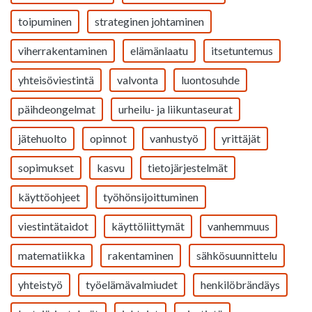
toipuminen
strateginen johtaminen
viherrakentaminen
elämänlaatu
itsetuntemus
yhteisöviestintä
valvonta
luontosuhde
päihdeongelmat
urheilu- ja liikuntaseurat
jätehuolto
opinnot
vanhustyö
yrittäjät
sopimukset
kasvu
tietojärjestelmät
käyttöohjeet
työhönsijoittuminen
viestintätaidot
käyttöliittymät
vanhemmuus
matematiikka
rakentaminen
sähkösuunnittelu
yhteistyö
työelämävalmiudet
henkilöbrändäys