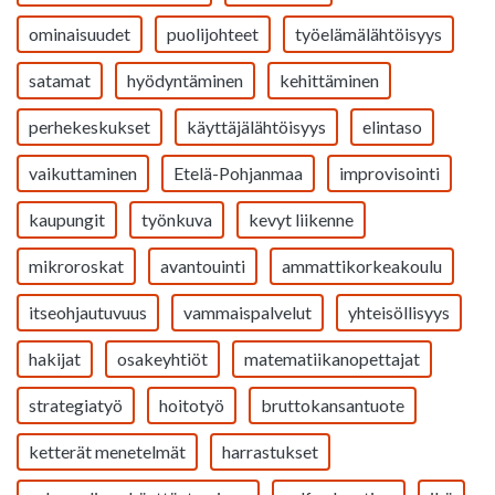
ominaisuudet
puolijohteet
työelämälähtöisyys
satamat
hyödyntäminen
kehittäminen
perhekeskukset
käyttäjälähtöisyys
elintaso
vaikuttaminen
Etelä-Pohjanmaa
improvisointi
kaupungit
työnkuva
kevyt liikenne
mikroroskat
avantouinti
ammattikorkeakoulu
itseohjautuvuus
vammaispalvelut
yhteisöllisyys
hakijat
osakeyhtiöt
matematiikanopettajat
strategiatyö
hoitotyö
bruttokansantuote
ketterät menetelmät
harrastukset