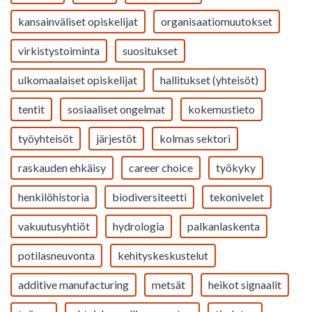
kansainväliset opiskelijat
organisaatiomuutokset
virkistystoiminta
suositukset
ulkomaalaiset opiskelijat
hallitukset (yhteisöt)
tentit
sosiaaliset ongelmat
kokemustieto
työyhteisöt
järjestöt
kolmas sektori
raskauden ehkäisy
career choice
työkyky
henkilöhistoria
biodiversiteetti
tekonivelet
vakuutusyhtiöt
hydrologia
palkanlaskenta
potilasneuvonta
kehityskeskustelut
additive manufacturing
metsät
heikot signaalit