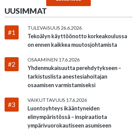
UUSIMMAT
TULEVAISUUS
26.6.2026
#1
Tekoälyn käyttöönotto korkeakoulussa
on ennen kaikkea muutosjohtamista
OSAAMINEN
17.6.2026
#2
Yhdenmukaisuutta perehdytykseen –
tarkistuslista anestesiahoitajan
osaamisen varmistamiseksi
VAIKUTTAVUUS
17.6.2026
#3
Luontoyhteys ikääntyneiden
elinympäristössä – inspiraatiota
ympärivuorokautiseen asumiseen