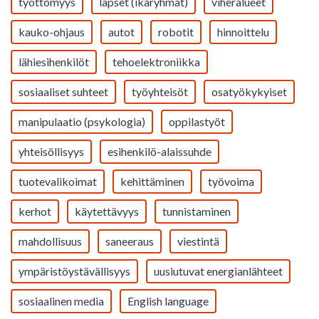
työttömyys
lapset (ikäryhmät)
viheralueet
kauko-ohjaus
autot
robotit
hinnoittelu
lähiesihenkilöt
tehoelektroniikka
sosiaaliset suhteet
työyhteisöt
osatyökykyiset
manipulaatio (psykologia)
oppilastyöt
yhteisöllisyys
esihenkilö-alaissuhde
tuotevalikoimat
kehittäminen
työvoima
kerhot
käytettävyys
tunnistaminen
mahdollisuus
saneeraus
viestintä
ympäristöystävällisyys
uusiutuvat energianlähteet
sosiaalinen media
English language