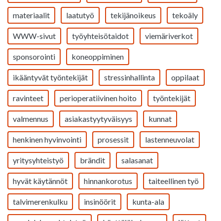
materiaalit
laatutyö
tekijänoikeus
tekoäly
WWW-sivut
työyhteisötaidot
viemäriverkot
sponsorointi
koneoppiminen
ikääntyvät työntekijät
stressinhallinta
oppilaat
ravinteet
perioperatiivinen hoito
työntekijät
valmennus
asiakastyytyväisyys
kunnat
henkinen hyvinvointi
prosessit
lastenneuvolat
yritysyhteistyö
brändit
salasanat
hyvät käytännöt
hinnankorotus
taiteellinen työ
talvimerenkulku
insinöörit
kunta-ala