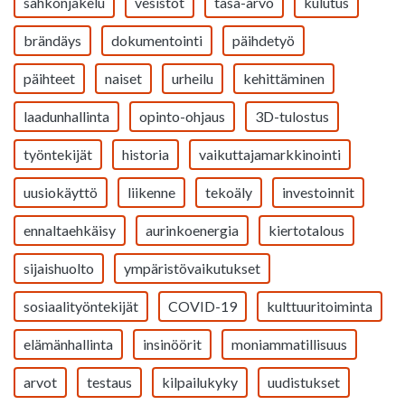
sähkönjakelu
vesistöt
tasa-arvo
kulutus
brändäys
dokumentointi
päihdetyö
päihteet
naiset
urheilu
kehittäminen
laadunhallinta
opinto-ohjaus
3D-tulostus
työntekijät
historia
vaikuttajamarkkinointi
uusiokäyttö
liikenne
tekoäly
investoinnit
ennaltaehkäisy
aurinkoenergia
kiertotalous
sijaishuolto
ympäristövaikutukset
sosiaalityöntekijät
COVID-19
kulttuuritoiminta
elämänhallinta
insinöörit
moniammatillisuus
arvot
testaus
kilpailukyky
uudistukset