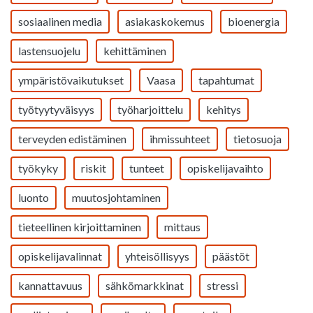
sosiaalinen media
asiakaskokemus
bioenergia
lastensuojelu
kehittäminen
ympäristövaikutukset
Vaasa
tapahtumat
työtyytyväisyys
työharjoittelu
kehitys
terveyden edistäminen
ihmissuhteet
tietosuoja
työkyky
riskit
tunteet
opiskelijavaihto
luonto
muutosjohtaminen
tieteellinen kirjoittaminen
mittaus
opiskelijavalinnat
yhteisöllisyys
päästöt
kannattavuus
sähkömarkkinat
stressi