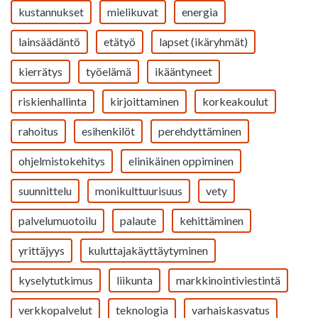
kustannukset
mielikuvat
energia
lainsäädäntö
etätyö
lapset (ikäryhmät)
kierrätys
työelämä
ikääntyneet
riskienhallinta
kirjoittaminen
korkeakoulut
rahoitus
esihenkilöt
perehdyttäminen
ohjelmistokehitys
elinikäinen oppiminen
suunnittelu
monikulttuurisuus
vety
palvelumuotoilu
palaute
kehittäminen
yrittäjyys
kuluttajakäyttäytyminen
kyselytutkimus
liikunta
markkinointiviestintä
verkkopalvelut
teknologia
varhaiskasvatus