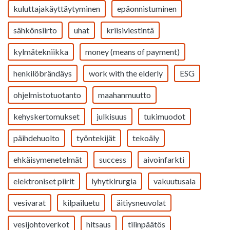
kuluttajakäyttäytyminen
epäonnistuminen
sähkönsiirto
uhat
kriisiviestintä
kylmätekniikka
money (means of payment)
henkilöbrändäys
work with the elderly
ESG
ohjelmistotuotanto
maahanmuutto
kehyskertomukset
julkisuus
tukimuodot
päihdehuolto
työntekijät
tekoäly
ehkäisymenetelmät
success
aivoinfarkti
elektroniset piirit
lyhytkirurgia
vakuutusala
vesivarat
kilpailuetu
äitiysneuvolat
vesijohtoverkot
hitsaus
tilinpäätös