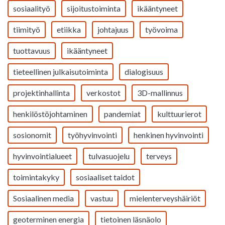
sosiaalityö
sijoitustoiminta
ikääntyneet
tiimityö
etiikka
johtajuus
työvoima
tuottavuus
ikääntyneet
tieteellinen julkaisutoiminta
dialogisuus
projektinhallinta
verkostot
3D-mallinnus
henkilöstöjohtaminen
pandemiat
kulttuurierot
sosionomit
työhyvinvointi
henkinen hyvinvointi
hyvinvointialueet
tulvasuojelu
terveys
toimintakyky
sosiaaliset taidot
Sosiaalinen media
vastuu
mielenterveyshäiriöt
geoterminen energia
tietoinen läsnäolo