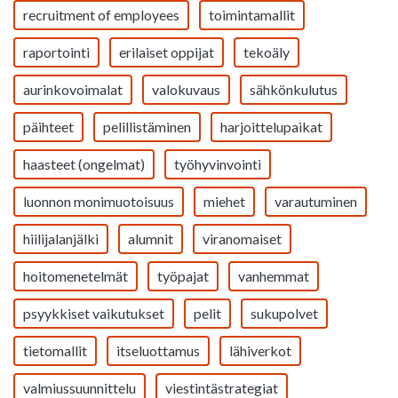
recruitment of employees
toimintamallit
raportointi
erilaiset oppijat
tekoäly
aurinkovoimalat
valokuvaus
sähkönkulutus
päihteet
pelillistäminen
harjoittelupaikat
haasteet (ongelmat)
työhyvinvointi
luonnon monimuotoisuus
miehet
varautuminen
hiilijalanjälki
alumnit
viranomaiset
hoitomenetelmät
työpajat
vanhemmat
psyykkiset vaikutukset
pelit
sukupolvet
tietomallit
itseluottamus
lähiverkot
valmiussuunnittelu
viestintästrategiat