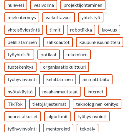
hulevesi
vesivoima
projektijohtaminen
mielenterveys
vaikuttavuus
yhteistyö
yhteisöviestintä
tiimit
robotiikka
luovuus
pelillistäminen
sähköautot
kaupunkisuunnittelu
työyhteisöt
potilaat
tukeminen
tuotekehitys
organisaatiokulttuuri
työhyvinvointi
kehittäminen
ammattitaito
hyötykäyttö
maahanmuuttajat
internet
TikTok
tietojärjestelmät
teknologinen kehitys
nuoret aikuiset
algoritmit
työhyvinvointi
työhyvinvointi
mentorointi
tekoäly