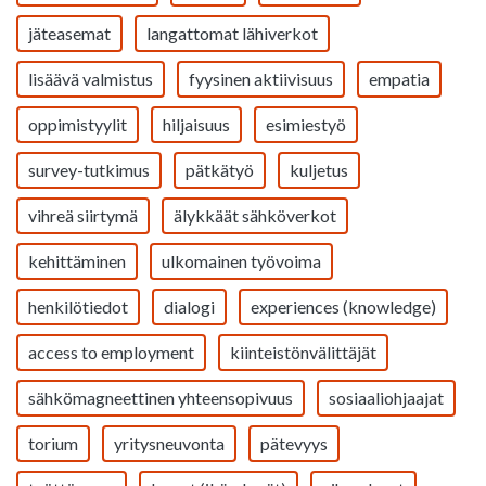
jäteasemat
langattomat lähiverkot
lisäävä valmistus
fyysinen aktiivisuus
empatia
oppimistyylit
hiljaisuus
esimiestyö
survey-tutkimus
pätkätyö
kuljetus
vihreä siirtymä
älykkäät sähköverkot
kehittäminen
ulkomainen työvoima
henkilötiedot
dialogi
experiences (knowledge)
access to employment
kiinteistönvälittäjät
sähkömagneettinen yhteensopivuus
sosiaaliohjaajat
torium
yritysneuvonta
pätevyys