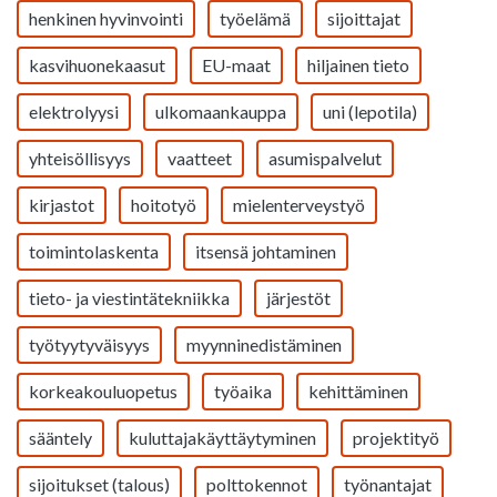
henkinen hyvinvointi
työelämä
sijoittajat
kasvihuonekaasut
EU-maat
hiljainen tieto
elektrolyysi
ulkomaankauppa
uni (lepotila)
yhteisöllisyys
vaatteet
asumispalvelut
kirjastot
hoitotyö
mielenterveystyö
toimintolaskenta
itsensä johtaminen
tieto- ja viestintätekniikka
järjestöt
työtyytyväisyys
myynninedistäminen
korkeakouluopetus
työaika
kehittäminen
sääntely
kuluttajakäyttäytyminen
projektityö
sijoitukset (talous)
polttokennot
työnantajat