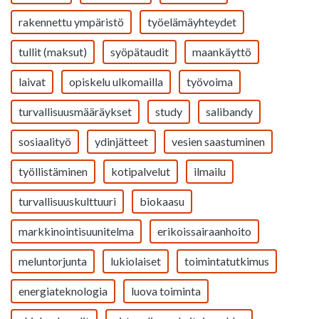
rakennettu ympäristö
työelämäyhteydet
tullit (maksut)
syöpätaudit
maankäyttö
laivat
opiskelu ulkomailla
työvoima
turvallisuusmääräykset
study
salibandy
sosiaalityö
ydinjätteet
vesien saastuminen
työllistäminen
kotipalvelut
ilmailu
turvallisuuskulttuuri
biokaasu
markkinointisuunitelma
erikoissairaanhoito
meluntorjunta
lukiolaiset
toimintatutkimus
energiateknologia
luova toiminta