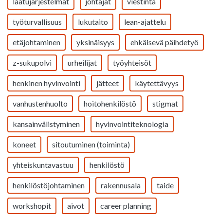
laatujärjestelmät
johtajat
viestintä
työturvallisuus
lukutaito
lean-ajattelu
etäjohtaminen
yksinäisyys
ehkäisevä päihdetyö
z-sukupolvi
urheilijat
työyhteisöt
henkinen hyvinvointi
jätteet
käytettävyys
vanhustenhuolto
hoitohenkilöstö
stigmat
kansainvälistyminen
hyvinvointiteknologia
koneet
sitoutuminen (toiminta)
yhteiskuntavastuu
henkilöstö
henkilöstöjohtaminen
rakennusala
taide
workshopit
aivot
career planning