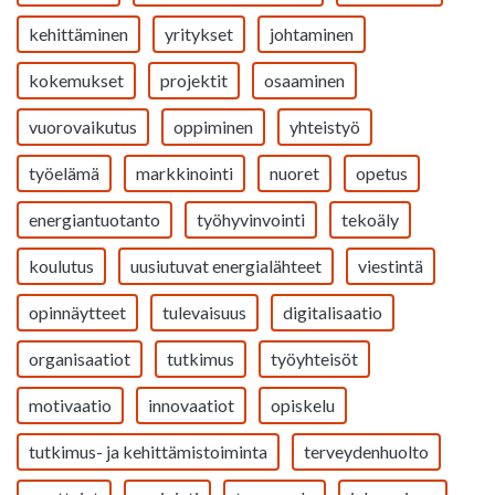
kehittäminen
yritykset
johtaminen
kokemukset
projektit
osaaminen
vuorovaikutus
oppiminen
yhteistyö
työelämä
markkinointi
nuoret
opetus
energiantuotanto
työhyvinvointi
tekoäly
koulutus
uusiutuvat energialähteet
viestintä
opinnäytteet
tulevaisuus
digitalisaatio
organisaatiot
tutkimus
työyhteisöt
motivaatio
innovaatiot
opiskelu
tutkimus- ja kehittämistoiminta
terveydenhuolto