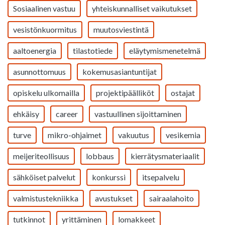
Sosiaalinen vastuu
yhteiskunnalliset vaikutukset
vesistönkuormitus
muutosviestintä
aaltoenergia
tilastotiede
eläytymismenetelmä
asunnottomuus
kokemusasiantuntijat
opiskelu ulkomailla
projektipäälliköt
ostajat
ehkäisy
career
vastuullinen sijoittaminen
turve
mikro-ohjaimet
vakuutus
vesikemia
meijeriteollisuus
lobbaus
kierrätysmateriaalit
sähköiset palvelut
konkurssi
itsepalvelu
valmistustekniikka
avustukset
sairaalahoito
tutkinnot
yrittäminen
lomakkeet