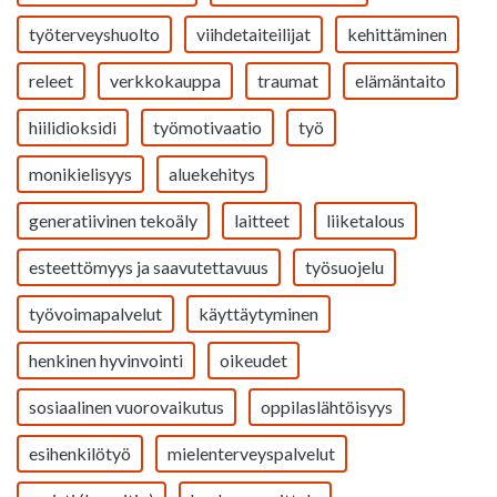
työterveyshuolto
viihdetaiteilijat
kehittäminen
releet
verkkokauppa
traumat
elämäntaito
hiilidioksidi
työmotivaatio
työ
monikielisyys
aluekehitys
generatiivinen tekoäly
laitteet
liiketalous
esteettömyys ja saavutettavuus
työsuojelu
työvoimapalvelut
käyttäytyminen
henkinen hyvinvointi
oikeudet
sosiaalinen vuorovaikutus
oppilaslähtöisyys
esihenkilötyö
mielenterveyspalvelut