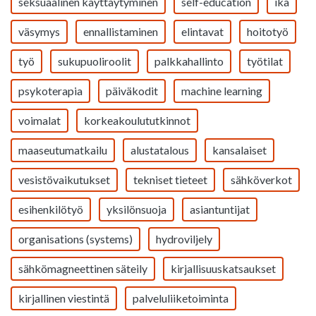
seksuaalinen käyttäytyminen
self-education
ikä
väsymys
ennallistaminen
elintavat
hoitotyö
työ
sukupuoliroolit
palkkahallinto
työtilat
psykoterapia
päiväkodit
machine learning
voimalat
korkeakoulututkinnot
maaseutumatkailu
alustatalous
kansalaiset
vesistövaikutukset
tekniset tieteet
sähköverkot
esihenkilötyö
yksilönsuoja
asiantuntijat
organisations (systems)
hydroviljely
sähkömagneettinen säteily
kirjallisuuskatsaukset
kirjallinen viestintä
palveluliiketoiminta