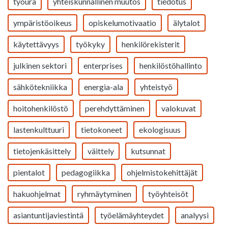
työura
yhteiskunnallinen muutos
tiedotus
ympäristöoikeus
opiskelumotivaatio
älytalot
käytettävyys
työkyky
henkilörekisterit
julkinen sektori
enterprises
henkilöstöhallinto
sähkötekniikka
energia-ala
yhteistyö
hoitohenkilöstö
perehdyttäminen
valokuvat
lastenkulttuuri
tietokoneet
ekologisuus
tietojenkäsittely
väittely
kutsunnat
pientalot
pedagogiikka
ohjelmistokehittäjät
hakuohjelmat
ryhmäytyminen
työyhteisöt
asiantuntijaviestintä
työelämäyhteydet
analyysi