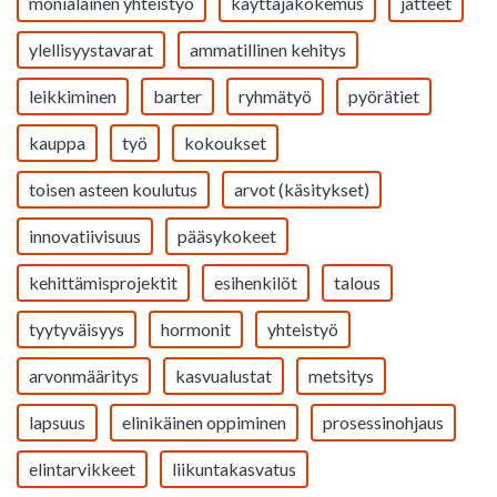
monialainen yhteistyö
käyttäjäkokemus
jätteet
ylellisyystavarat
ammatillinen kehitys
leikkiminen
barter
ryhmätyö
pyörätiet
kauppa
työ
kokoukset
toisen asteen koulutus
arvot (käsitykset)
innovatiivisuus
pääsykokeet
kehittämisprojektit
esihenkilöt
talous
tyytyväisyys
hormonit
yhteistyö
arvonmääritys
kasvualustat
metsitys
lapsuus
elinikäinen oppiminen
prosessinohjaus
elintarvikkeet
liikuntakasvatus