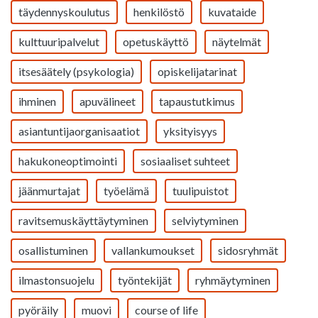
täydennyskoulutus
henkilöstö
kuvataide
kulttuuripalvelut
opetuskäyttö
näytelmät
itsesäätely (psykologia)
opiskelijatarinat
ihminen
apuvälineet
tapaustutkimus
asiantuntijaorganisaatiot
yksityisyys
hakukoneoptimointi
sosiaaliset suhteet
jäänmurtajat
työelämä
tuulipuistot
ravitsemuskäyttäytyminen
selviytyminen
osallistuminen
vallankumoukset
sidosryhmät
ilmastonsuojelu
työntekijät
ryhmäytyminen
pyöräily
muovi
course of life