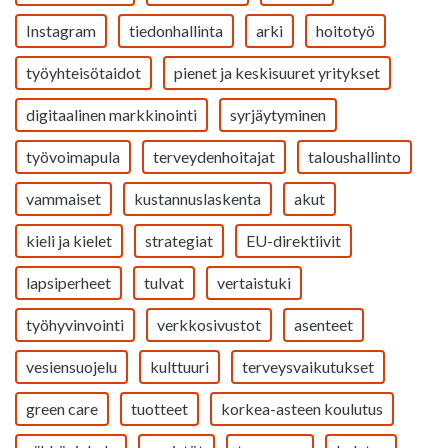
Instagram
tiedonhallinta
arki
hoitotyö
työyhteisötaidot
pienet ja keskisuuret yritykset
digitaalinen markkinointi
syrjäytyminen
työvoimapula
terveydenhoitajat
taloushallinto
vammaiset
kustannuslaskenta
akut
kieli ja kielet
strategiat
EU-direktiivit
lapsiperheet
tulvat
vertaistuki
työhyvinvointi
verkkosivustot
asenteet
vesiensuojelu
kulttuuri
terveysvaikutukset
green care
tuotteet
korkea-asteen koulutus