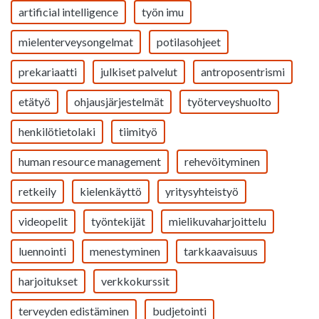
artificial intelligence
työn imu
mielenterveysongelmat
potilasohjeet
prekariaatti
julkiset palvelut
antroposentrismi
etätyö
ohjausjärjestelmät
työterveyshuolto
henkilötietolaki
tiimityö
human resource management
rehevöityminen
retkeily
kielenkäyttö
yritysyhteistyö
videopelit
työntekijät
mielikuvaharjoittelu
luennointi
menestyminen
tarkkaavaisuus
harjoitukset
verkkokurssit
terveyden edistäminen
budjetointi