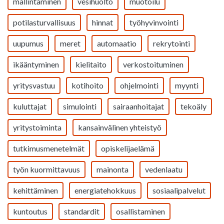
mallintaminen
vesihuolto
muotoilu
potilasturvallisuus
hinnat
työhyvinvointi
uupumus
meret
automaatio
rekrytointi
ikääntyminen
kielitaito
verkostoituminen
yritysvastuu
kotihoito
ohjelmointi
myynti
kuluttajat
simulointi
sairaanhoitajat
tekoäly
yritystoiminta
kansainvälinen yhteistyö
tutkimusmenetelmät
opiskelijaelämä
työn kuormittavuus
mainonta
vedenlaatu
kehittäminen
energiatehokkuus
sosiaalipalvelut
kuntoutus
standardit
osallistaminen