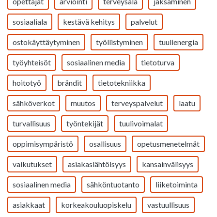
opettajat
arviointi
terveysala
jaksaminen
sosiaaliala
kestävä kehitys
palvelut
ostokäyttäytyminen
työllistyminen
tuulienergia
työyhteisöt
sosiaalinen media
tietoturva
hoitotyö
brändit
tietotekniikka
sähköverkot
muutos
terveyspalvelut
laatu
turvallisuus
työntekijät
tuulivoimalat
oppimisympäristö
osallisuus
opetusmenetelmät
vaikutukset
asiakaslähtöisyys
kansainvälisyys
sosiaalinen media
sähköntuotanto
liiketoiminta
asiakkaat
korkeakouluopiskelu
vastuullisuus