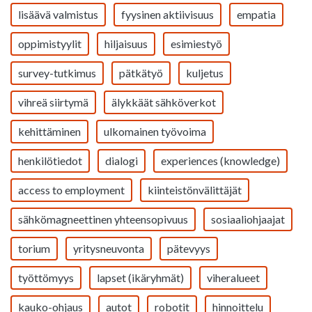
lisäävä valmistus
fyysinen aktiivisuus
empatia
oppimistyylit
hiljaisuus
esimiestyö
survey-tutkimus
pätkätyö
kuljetus
vihreä siirtymä
älykkäät sähköverkot
kehittäminen
ulkomainen työvoima
henkilötiedot
dialogi
experiences (knowledge)
access to employment
kiinteistönvälittäjät
sähkömagneettinen yhteensopivuus
sosiaaliohjaajat
torium
yritysneuvonta
pätevyys
työttömyys
lapset (ikäryhmät)
viheralueet
kauko-ohjaus
autot
robotit
hinnoittelu