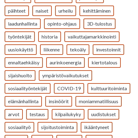
päihteet
naiset
urheilu
kehittäminen
laadunhallinta
opinto-ohjaus
3D-tulostus
työntekijät
historia
vaikuttajamarkkinointi
uusiokäyttö
liikenne
tekoäly
investoinnit
ennaltaehkäisy
aurinkoenergia
kiertotalous
sijaishuolto
ympäristövaikutukset
sosiaalityöntekijät
COVID-19
kulttuuritoiminta
elämänhallinta
insinöörit
moniammatillisuus
arvot
testaus
kilpailukyky
uudistukset
sosiaalityö
sijoitustoiminta
ikääntyneet