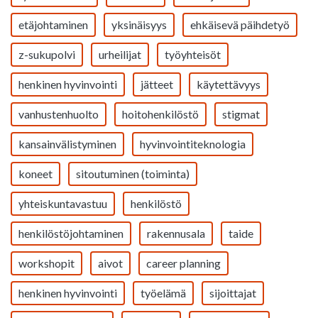
etäjohtaminen
yksinäisyys
ehkäisevä päihdetyö
z-sukupolvi
urheilijat
työyhteisöt
henkinen hyvinvointi
jätteet
käytettävyys
vanhustenhuolto
hoitohenkilöstö
stigmat
kansainvälistyminen
hyvinvointiteknologia
koneet
sitoutuminen (toiminta)
yhteiskuntavastuu
henkilöstö
henkilöstöjohtaminen
rakennusala
taide
workshopit
aivot
career planning
henkinen hyvinvointi
työelämä
sijoittajat