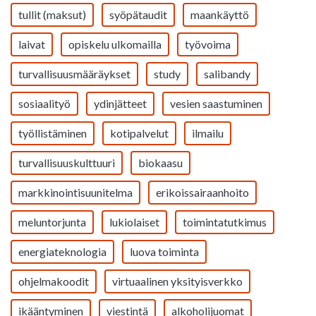
tullit (maksut)
syöpätaudit
maankäyttö
laivat
opiskelu ulkomailla
työvoima
turvallisuusmääräykset
study
salibandy
sosiaalityö
ydinjätteet
vesien saastuminen
työllistäminen
kotipalvelut
ilmailu
turvallisuuskulttuuri
biokaasu
markkinointisuunitelma
erikoissairaanhoito
meluntorjunta
lukiolaiset
toimintatutkimus
energiateknologia
luova toiminta
ohjelmakoodit
virtuaalinen yksityisverkko
ikääntyminen
viestintä
alkoholijuomat