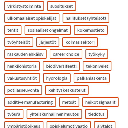
virkistystoiminta
suositukset
ulkomaalaiset opiskelijat
hallitukset (yhteisöt)
tentit
sosiaaliset ongelmat
kokemustieto
työyhteisöt
järjestöt
kolmas sektori
raskauden ehkäisy
career choice
työkyky
henkilöhistoria
biodiversiteetti
tekonivelet
vakuutusyhtiöt
hydrologia
palkanlaskenta
potilasneuvonta
kehityskeskustelut
additive manufacturing
metsät
heikot signaalit
työura
yhteiskunnallinen muutos
tiedotus
ympäristöoikeus
opiskelumotivaatio
älytalot