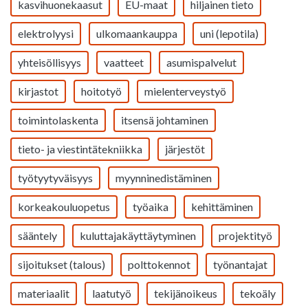
kasvihuonekaasut
EU-maat
hiljainen tieto
elektrolyysi
ulkomaankauppa
uni (lepotila)
yhteisöllisyys
vaatteet
asumispalvelut
kirjastot
hoitotyö
mielenterveystyö
toimintolaskenta
itsensä johtaminen
tieto- ja viestintätekniikka
järjestöt
työtyytyväisyys
myynninedistäminen
korkeakouluopetus
työaika
kehittäminen
sääntely
kuluttajakäyttäytyminen
projektityö
sijoitukset (talous)
polttokennot
työnantajat
materiaalit
laatutyö
tekijänoikeus
tekoäly