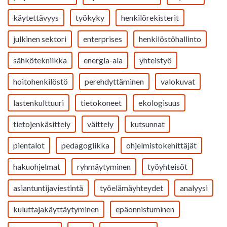
käytettävyys
työkyky
henkilörekisterit
julkinen sektori
enterprises
henkilöstöhallinto
sähkötekniikka
energia-ala
yhteistyö
hoitohenkilöstö
perehdyttäminen
valokuvat
lastenkulttuuri
tietokoneet
ekologisuus
tietojenkäsittely
väittely
kutsunnat
pientalot
pedagogiikka
ohjelmistokehittäjät
hakuohjelmat
ryhmäytyminen
työyhteisöt
asiantuntijaviestintä
työelämäyhteydet
analyysi
kuluttajakäyttäytyminen
epäonnistuminen