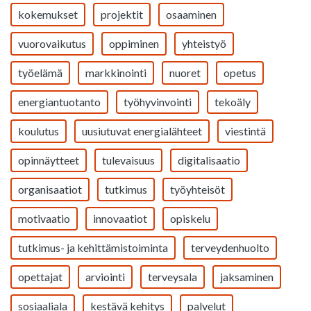
kokemukset
projektit
osaaminen
vuorovaikutus
oppiminen
yhteistyö
työelämä
markkinointi
nuoret
opetus
energiantuotanto
työhyvinvointi
tekoäly
koulutus
uusiutuvat energialähteet
viestintä
opinnäytteet
tulevaisuus
digitalisaatio
organisaatiot
tutkimus
työyhteisöt
motivaatio
innovaatiot
opiskelu
tutkimus- ja kehittämistoiminta
terveydenhuolto
opettajat
arviointi
terveysala
jaksaminen
sosiaaliala
kestävä kehitys
palvelut