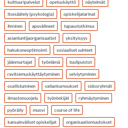
kulttuuripalvelut
opetuskäyttö
näytelmät
itsesäätely (psykologia)
opiskelijatarinat
ihminen
apuvälineet
tapaustutkimus
asiantuntijaorganisaatiot
yksityisyys
hakukoneoptimointi
sosiaaliset suhteet
jäänmurtajat
työelämä
tuulipuistot
ravitsemuskäyttäytyminen
selviytyminen
osallistuminen
vallankumoukset
sidosryhmät
ilmastonsuojelu
työntekijät
ryhmäytyminen
pyöräily
muovi
course of life
kansainväliset opiskelijat
organisaatiomuutokset