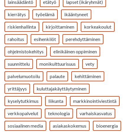
lainsäädäntö
etätyö
lapset (ikäryhmät)
kierrätys
työelämä
ikääntyneet
riskienhallinta
kirjoittaminen
korkeakoulut
rahoitus
esihenkilöt
perehdyttäminen
ohjelmistokehitys
elinikäinen oppiminen
suunnittelu
monikulttuurisuus
vety
palvelumuotoilu
palaute
kehittäminen
yrittäjyys
kuluttajakäyttäytyminen
kyselytutkimus
liikunta
markkinointiviestintä
verkkopalvelut
teknologia
varhaiskasvatus
sosiaalinen media
asiakaskokemus
bioenergia