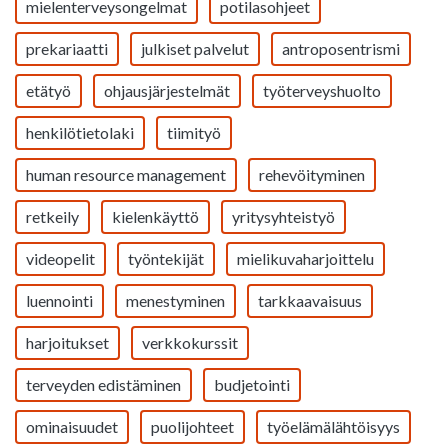
mielenterveysongelmat
potilasohjeet
prekariaatti
julkiset palvelut
antroposentrismi
etätyö
ohjausjärjestelmät
työterveyshuolto
henkilötietolaki
tiimityö
human resource management
rehevöityminen
retkeily
kielenkäyttö
yritysyhteistyö
videopelit
työntekijät
mielikuvaharjoittelu
luennointi
menestyminen
tarkkaavaisuus
harjoitukset
verkkokurssit
terveyden edistäminen
budjetointi
ominaisuudet
puolijohteet
työelämälähtöisyys