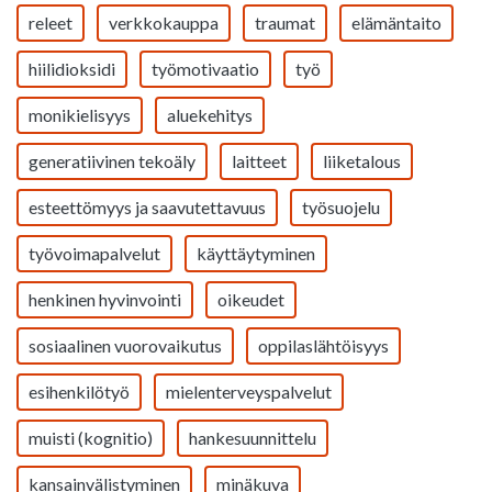
releet
verkkokauppa
traumat
elämäntaito
hiilidioksidi
työmotivaatio
työ
monikielisyys
aluekehitys
generatiivinen tekoäly
laitteet
liiketalous
esteettömyys ja saavutettavuus
työsuojelu
työvoimapalvelut
käyttäytyminen
henkinen hyvinvointi
oikeudet
sosiaalinen vuorovaikutus
oppilaslähtöisyys
esihenkilötyö
mielenterveyspalvelut
muisti (kognitio)
hankesuunnittelu
kansainvälistyminen
minäkuva