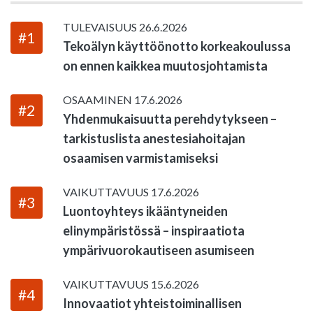
TULEVAISUUS
26.6.2026
#1
Tekoälyn käyttöönotto korkeakoulussa
on ennen kaikkea muutosjohtamista
OSAAMINEN
17.6.2026
#2
Yhdenmukaisuutta perehdytykseen –
tarkistuslista anestesiahoitajan
osaamisen varmistamiseksi
VAIKUTTAVUUS
17.6.2026
#3
Luontoyhteys ikääntyneiden
elinympäristössä – inspiraatiota
ympärivuorokautiseen asumiseen
VAIKUTTAVUUS
15.6.2026
#4
Innovaatiot yhteistoiminallisen