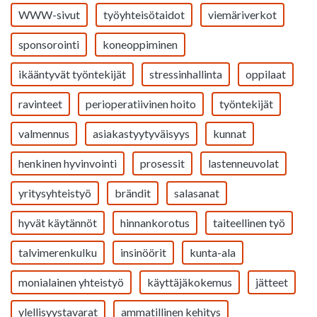
WWW-sivut
työyhteisötaidot
viemäriverkot
sponsorointi
koneoppiminen
ikääntyvät työntekijät
stressinhallinta
oppilaat
ravinteet
perioperatiivinen hoito
työntekijät
valmennus
asiakastyytyväisyys
kunnat
henkinen hyvinvointi
prosessit
lastenneuvolat
yritysyhteistyö
brändit
salasanat
hyvät käytännöt
hinnankorotus
taiteellinen työ
talvimerenkulku
insinöörit
kunta-ala
monialainen yhteistyö
käyttäjäkokemus
jätteet
ylellisyystavarat
ammatillinen kehitys