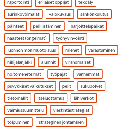
raportointi
erilaiset oppijat
tekoäly
aurinkovoimalat
valokuvaus
sähkönkulutus
päihteet
pelillistäminen
harjoittelupaikat
haasteet (ongelmat)
työhyvinvointi
luonnon monimuotoisuus
miehet
varautuminen
hiilijalanjälki
alumnit
viranomaiset
hoitomenetelmät
työpajat
vanhemmat
psyykkiset vaikutukset
pelit
sukupolvet
tietomallit
itseluottamus
lähiverkot
valmiussuunnittelu
viestintästrategiat
toipuminen
strateginen johtaminen