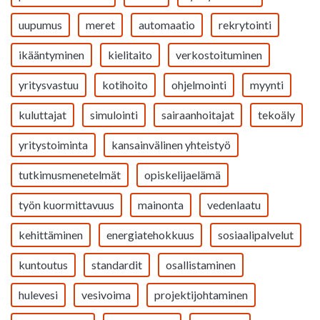
uupumus
meret
automaatio
rekrytointi
ikääntyminen
kielitaito
verkostoituminen
yritysvastuu
kotihoito
ohjelmointi
myynti
kuluttajat
simulointi
sairaanhoitajat
tekoäly
yritystoiminta
kansainvälinen yhteistyö
tutkimusmenetelmät
opiskelijaelämä
työn kuormittavuus
mainonta
vedenlaatu
kehittäminen
energiatehokkuus
sosiaalipalvelut
kuntoutus
standardit
osallistaminen
hulevesi
vesivoima
projektijohtaminen