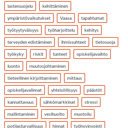
lastensuojelu
kehittäminen
ympäristövaikutukset
Vaasa
tapahtumat
työtyytyväisyys
työharjoittelu
kehitys
terveyden edistäminen
ihmissuhteet
tietosuoja
työkyky
riskit
tunteet
opiskelijavaihto
luonto
muutosjohtaminen
tieteellinen kirjoittaminen
mittaus
opiskelijavalinnat
yhteisöllisyys
päästöt
kannattavuus
sähkömarkkinat
stressi
mallintaminen
vesihuolto
muotoilu
potilasturvallisuus
hinnat
työhyvinvointi