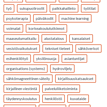
työ
sukupuoliroolit
palkkahallinto
työtilat
psykoterapia
päiväkodit
machine learning
voimalat
korkeakoulututkinnot
maaseutumatkailu
alustatalous
kansalaiset
vesistövaikutukset
tekniset tieteet
sähköverkot
esihenkilötyö
yksilönsuoja
asiantuntijat
organisations (systems)
hydroviljely
sähkömagneettinen säteily
kirjallisuuskatsaukset
kirjallinen viestintä
palveluliiketoiminta
täydennyskoulutus
henkilöstö
kuvataide