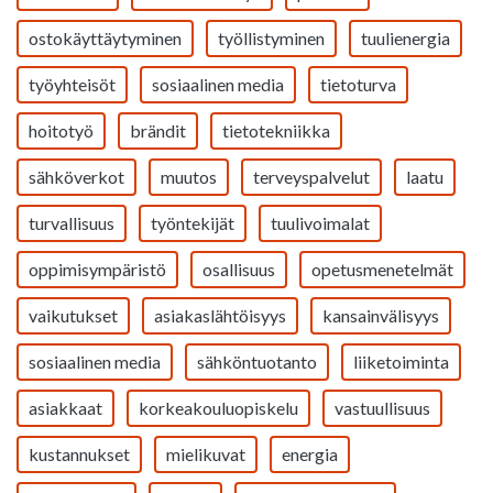
ostokäyttäytyminen
työllistyminen
tuulienergia
työyhteisöt
sosiaalinen media
tietoturva
hoitotyö
brändit
tietotekniikka
sähköverkot
muutos
terveyspalvelut
laatu
turvallisuus
työntekijät
tuulivoimalat
oppimisympäristö
osallisuus
opetusmenetelmät
vaikutukset
asiakaslähtöisyys
kansainvälisyys
sosiaalinen media
sähköntuotanto
liiketoiminta
asiakkaat
korkeakouluopiskelu
vastuullisuus
kustannukset
mielikuvat
energia