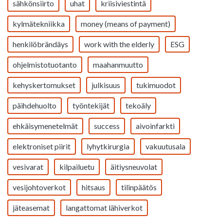
sähkönsiirto
uhat
kriisiviestintä
kylmätekniikka
money (means of payment)
henkilöbrändäys
work with the elderly
ESG
ohjelmistotuotanto
maahanmuutto
kehyskertomukset
julkisuus
tukimuodot
päihdehuolto
työntekijät
tekoäly
ehkäisymenetelmät
success
aivoinfarkti
elektroniset piirit
lyhytkirurgia
vakuutusala
vesivarat
kilpailuetu
äitiysneuvolat
vesijohtoverkot
hitsaus
tilinpäätös
jäteasemat
langattomat lähiverkot