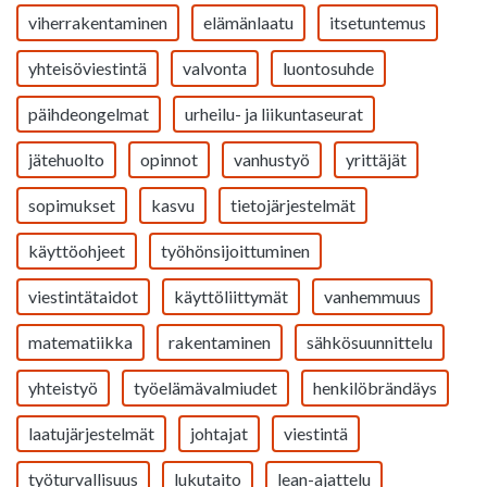
viherrakentaminen
elämänlaatu
itsetuntemus
yhteisöviestintä
valvonta
luontosuhde
päihdeongelmat
urheilu- ja liikuntaseurat
jätehuolto
opinnot
vanhustyö
yrittäjät
sopimukset
kasvu
tietojärjestelmät
käyttöohjeet
työhönsijoittuminen
viestintätaidot
käyttöliittymät
vanhemmuus
matematiikka
rakentaminen
sähkösuunnittelu
yhteistyö
työelämävalmiudet
henkilöbrändäys
laatujärjestelmät
johtajat
viestintä
työturvallisuus
lukutaito
lean-ajattelu