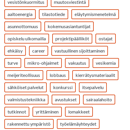
vesistönkuormitus
muutosviestintä
aaltoenergia
tilastotiede
eläytymismenetelmä
asunnottomuus
kokemusasiantuntijat
opiskelu ulkomailla
projektipäälliköt
ostajat
ehkäisy
career
vastuullinen sijoittaminen
turve
mikro-ohjaimet
vakuutus
vesikemia
meijeriteollisuus
lobbaus
kierrätysmateriaalit
sähköiset palvelut
konkurssi
itsepalvelu
valmistustekniikka
avustukset
sairaalahoito
tutkinnot
yrittäminen
lomakkeet
rakennettu ympäristö
työelämäyhteydet