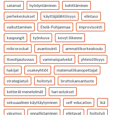
satamat
hyödyntäminen
kehittäminen
perhekeskukset
käyttäjälähtöisyys
elintaso
vaikuttaminen
Etelä-Pohjanmaa
improvisointi
kaupungit
työnkuva
kevyt liikenne
mikroroskat
avantouinti
ammattikorkeakoulu
itseohjautuvuus
vammaispalvelut
yhteisöllisyys
hakijat
osakeyhtiöt
matematiikanopettajat
strategiatyö
hoitotyö
bruttokansantuote
ketterät menetelmät
harrastukset
seksuaalinen käyttäytyminen
self-education
ikä
väsymys
ennallistaminen
elintavat
hoitotyö