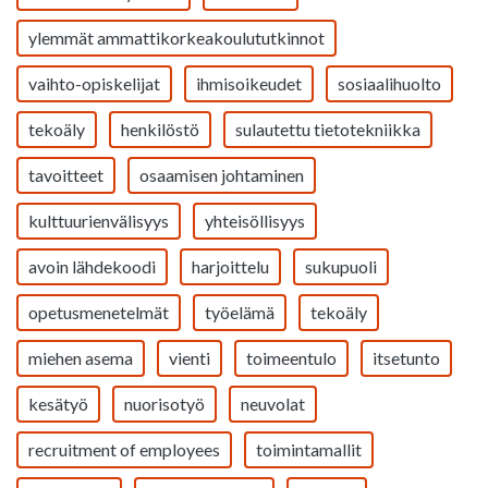
ylemmät ammattikorkeakoulututkinnot
vaihto-opiskelijat
ihmisoikeudet
sosiaalihuolto
tekoäly
henkilöstö
sulautettu tietotekniikka
tavoitteet
osaamisen johtaminen
kulttuurienvälisyys
yhteisöllisyys
avoin lähdekoodi
harjoittelu
sukupuoli
opetusmenetelmät
työelämä
tekoäly
miehen asema
vienti
toimeentulo
itsetunto
kesätyö
nuorisotyö
neuvolat
recruitment of employees
toimintamallit