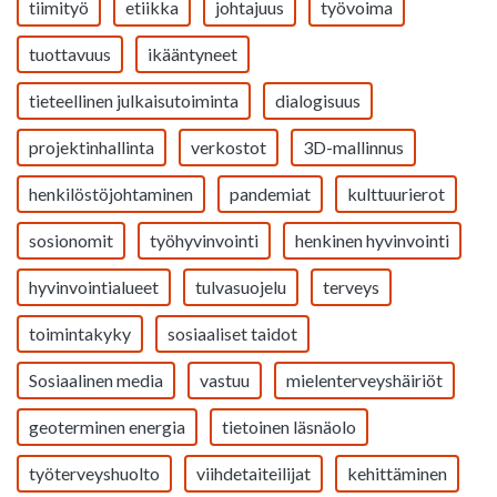
tiimityö
etiikka
johtajuus
työvoima
tuottavuus
ikääntyneet
tieteellinen julkaisutoiminta
dialogisuus
projektinhallinta
verkostot
3D-mallinnus
henkilöstöjohtaminen
pandemiat
kulttuurierot
sosionomit
työhyvinvointi
henkinen hyvinvointi
hyvinvointialueet
tulvasuojelu
terveys
toimintakyky
sosiaaliset taidot
Sosiaalinen media
vastuu
mielenterveyshäiriöt
geoterminen energia
tietoinen läsnäolo
työterveyshuolto
viihdetaiteilijat
kehittäminen