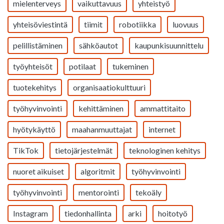
mielenterveys
vaikuttavuus
yhteistyö
yhteisöviestintä
tiimit
robotiikka
luovuus
pelillistäminen
sähköautot
kaupunkisuunnittelu
työyhteisöt
potilaat
tukeminen
tuotekehitys
organisaatiokulttuuri
työhyvinvointi
kehittäminen
ammattitaito
hyötykäyttö
maahanmuuttajat
internet
TikTok
tietojärjestelmät
teknologinen kehitys
nuoret aikuiset
algoritmit
työhyvinvointi
työhyvinvointi
mentorointi
tekoäly
Instagram
tiedonhallinta
arki
hoitotyö