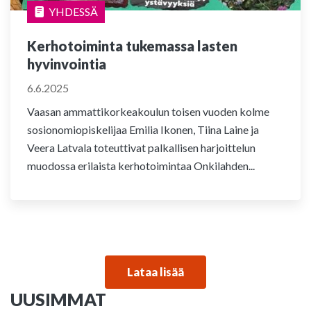
YHDESSÄ
Kerhotoiminta tukemassa lasten
hyvinvointia
6.6.2025
Vaasan ammattikorkeakoulun toisen vuoden kolme
sosionomiopiskelijaa Emilia Ikonen, Tiina Laine ja
Veera Latvala toteuttivat palkallisen harjoittelun
muodossa erilaista kerhotoimintaa Onkilahden...
Lataa lisää
UUSIMMAT