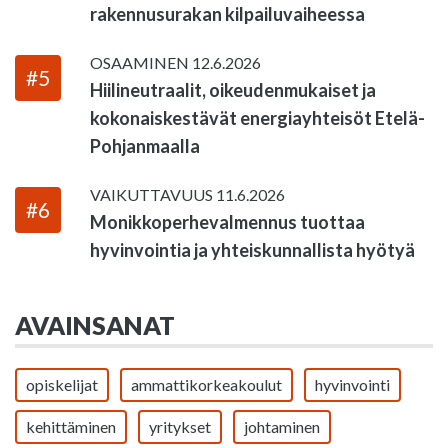
rakennusurakan kilpailuvaiheessa
OSAAMINEN
12.6.2026
#5
Hiilineutraalit, oikeudenmukaiset ja
kokonaiskestävät energiayhteisöt Etelä-
Pohjanmaalla
VAIKUTTAVUUS
11.6.2026
#6
Monikkoperhevalmennus tuottaa
hyvinvointia ja yhteiskunnallista hyötyä
AVAINSANAT
opiskelijat
ammattikorkeakoulut
hyvinvointi
kehittäminen
yritykset
johtaminen