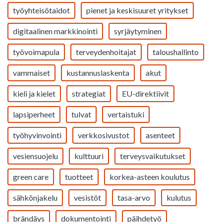
työyhteisötaidot
pienet ja keskisuuret yritykset
digitaalinen markkinointi
syrjäytyminen
työvoimapula
terveydenhoitajat
taloushallinto
vammaiset
kustannuslaskenta
akut
kieli ja kielet
strategiat
EU-direktiivit
lapsiperheet
tulvat
vertaistuki
työhyvinvointi
verkkosivustot
asenteet
vesiensuojelu
kulttuuri
terveysvaikutukset
green care
tuotteet
korkea-asteen koulutus
sähkönjakelu
vesistöt
tasa-arvo
kulutus
brändäys
dokumentointi
päihdetyö