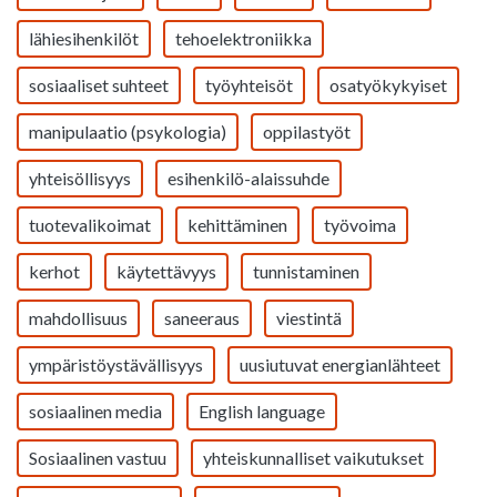
lähiesihenkilöt
tehoelektroniikka
sosiaaliset suhteet
työyhteisöt
osatyökykyiset
manipulaatio (psykologia)
oppilastyöt
yhteisöllisyys
esihenkilö-alaissuhde
tuotevalikoimat
kehittäminen
työvoima
kerhot
käytettävyys
tunnistaminen
mahdollisuus
saneeraus
viestintä
ympäristöystävällisyys
uusiutuvat energianlähteet
sosiaalinen media
English language
Sosiaalinen vastuu
yhteiskunnalliset vaikutukset