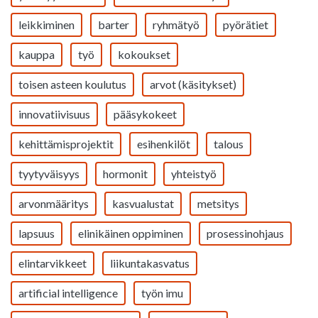
leikkiminen
barter
ryhmätyö
pyörätiet
kauppa
työ
kokoukset
toisen asteen koulutus
arvot (käsitykset)
innovatiivisuus
pääsykokeet
kehittämisprojektit
esihenkilöt
talous
tyytyväisyys
hormonit
yhteistyö
arvonmääritys
kasvualustat
metsitys
lapsuus
elinikäinen oppiminen
prosessinohjaus
elintarvikkeet
liikuntakasvatus
artificial intelligence
työn imu