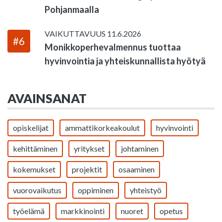
Pohjanmaalla
VAIKUTTAVUUS
11.6.2026
#6
Monikkoperhevalmennus tuottaa
hyvinvointia ja yhteiskunnallista hyötyä
AVAINSANAT
opiskelijat
ammattikorkeakoulut
hyvinvointi
kehittäminen
yritykset
johtaminen
kokemukset
projektit
osaaminen
vuorovaikutus
oppiminen
yhteistyö
työelämä
markkinointi
nuoret
opetus