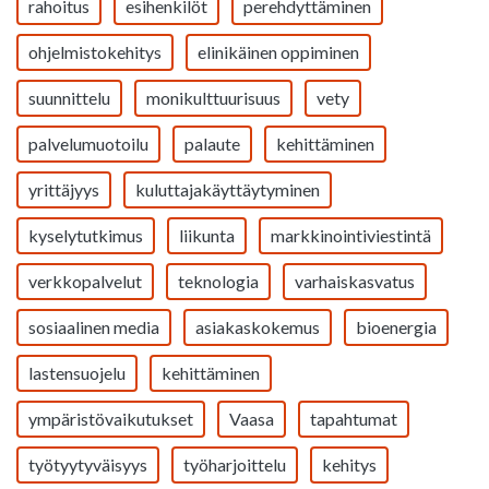
rahoitus
esihenkilöt
perehdyttäminen
ohjelmistokehitys
elinikäinen oppiminen
suunnittelu
monikulttuurisuus
vety
palvelumuotoilu
palaute
kehittäminen
yrittäjyys
kuluttajakäyttäytyminen
kyselytutkimus
liikunta
markkinointiviestintä
verkkopalvelut
teknologia
varhaiskasvatus
sosiaalinen media
asiakaskokemus
bioenergia
lastensuojelu
kehittäminen
ympäristövaikutukset
Vaasa
tapahtumat
työtyytyväisyys
työharjoittelu
kehitys