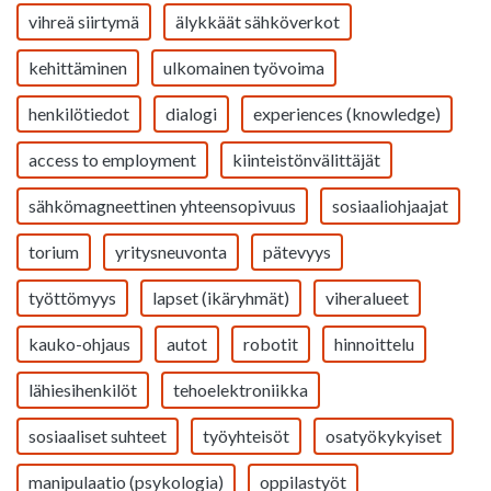
vihreä siirtymä
älykkäät sähköverkot
kehittäminen
ulkomainen työvoima
henkilötiedot
dialogi
experiences (knowledge)
access to employment
kiinteistönvälittäjät
sähkömagneettinen yhteensopivuus
sosiaaliohjaajat
torium
yritysneuvonta
pätevyys
työttömyys
lapset (ikäryhmät)
viheralueet
kauko-ohjaus
autot
robotit
hinnoittelu
lähiesihenkilöt
tehoelektroniikka
sosiaaliset suhteet
työyhteisöt
osatyökykyiset
manipulaatio (psykologia)
oppilastyöt