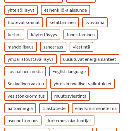
yhteisöllisyys
esihenkilö-alaissuhde
tuotevalikoimat
kehittäminen
työvoima
kerhot
käytettävyys
tunnistaminen
mahdollisuus
saneeraus
viestintä
ympäristöystävällisyys
uusiutuvat energianlähteet
sosiaalinen media
English language
Sosiaalinen vastuu
yhteiskunnalliset vaikutukset
vesistönkuormitus
muutosviestintä
aaltoenergia
tilastotiede
eläytymismenetelmä
asunnottomuus
kokemusasiantuntijat