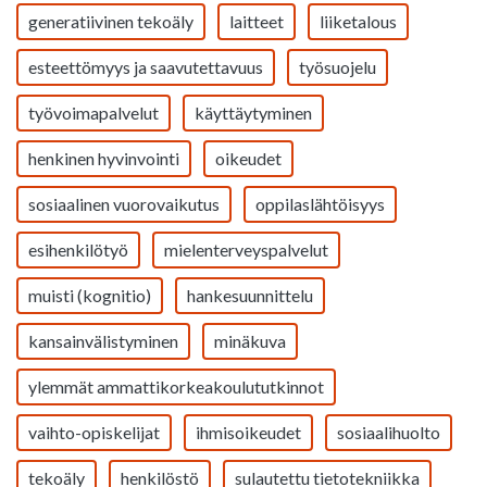
generatiivinen tekoäly
laitteet
liiketalous
esteettömyys ja saavutettavuus
työsuojelu
työvoimapalvelut
käyttäytyminen
henkinen hyvinvointi
oikeudet
sosiaalinen vuorovaikutus
oppilaslähtöisyys
esihenkilötyö
mielenterveyspalvelut
muisti (kognitio)
hankesuunnittelu
kansainvälistyminen
minäkuva
ylemmät ammattikorkeakoulututkinnot
vaihto-opiskelijat
ihmisoikeudet
sosiaalihuolto
tekoäly
henkilöstö
sulautettu tietotekniikka