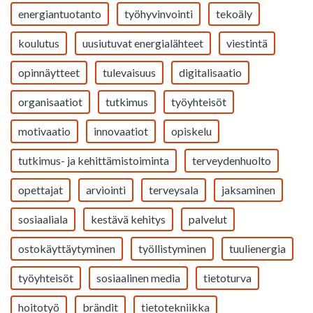
energiantuotanto
työhyvinvointi
tekoäly
koulutus
uusiutuvat energialähteet
viestintä
opinnäytteet
tulevaisuus
digitalisaatio
organisaatiot
tutkimus
työyhteisöt
motivaatio
innovaatiot
opiskelu
tutkimus- ja kehittämistoiminta
terveydenhuolto
opettajat
arviointi
terveysala
jaksaminen
sosiaaliala
kestävä kehitys
palvelut
ostokäyttäytyminen
työllistyminen
tuulienergia
työyhteisöt
sosiaalinen media
tietoturva
hoitotyö
brändit
tietotekniikka