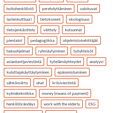
hoitohenkilöstö
perehdyttäminen
valokuvat
lastenkulttuuri
tietokoneet
ekologisuus
tietojenkäsittely
väittely
kutsunnat
pientalot
pedagogiikka
ohjelmistokehittäjät
hakuohjelmat
ryhmäytyminen
työyhteisöt
asiantuntijaviestintä
työelämäyhteydet
analyysi
kuluttajakäyttäytyminen
epäonnistuminen
sähkönsiirto
uhat
kriisiviestintä
kylmätekniikka
money (means of payment)
henkilöbrändäys
work with the elderly
ESG