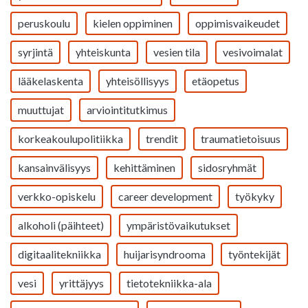
peruskoulu
kielen oppiminen
oppimisvaikeudet
syrjintä
yhteiskunta
vesien tila
vesivoimalat
lääkelaskenta
yhteisöllisyys
etäopetus
muuttujat
arviointitutkimus
korkeakoulupolitiikka
trendit
traumatietoisuus
kansainvälisyys
kehittäminen
sidosryhmät
verkko-opiskelu
career development
työkyky
alkoholi (päihteet)
ympäristövaikutukset
digitaalitekniikka
huijarisyndrooma
työntekijät
vesi
yrittäjyys
tietotekniikka-ala