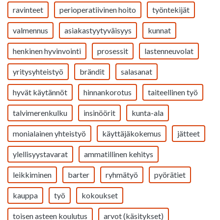
ravinteet
perioperatiivinen hoito
työntekijät
valmennus
asiakastyytyväisyys
kunnat
henkinen hyvinvointi
prosessit
lastenneuvolat
yritysyhteistyö
brändit
salasanat
hyvät käytännöt
hinnankorotus
taiteellinen työ
talvimerenkulku
insinöörit
kunta-ala
monialainen yhteistyö
käyttäjäkokemus
jätteet
ylellisyystavarat
ammatillinen kehitys
leikkiminen
barter
ryhmätyö
pyörätiet
kauppa
työ
kokoukset
toisen asteen koulutus
arvot (käsitykset)