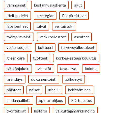
vammaiset
kustannuslaskenta
akut
kieli ja kielet
strategiat
EU-direktiivit
lapsiperheet
tulvat
vertaistuki
työhyvinvointi
verkkosivustot
asenteet
vesiensuojelu
kulttuuri
terveysvaikutukset
green care
tuotteet
korkea-asteen koulutus
sähkönjakelu
vesistöt
tasa-arvo
kulutus
brändäys
dokumentointi
päihdetyö
päihteet
naiset
urheilu
kehittäminen
laadunhallinta
opinto-ohjaus
3D-tulostus
työntekijät
historia
vaikuttajamarkkinointi