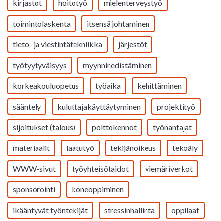
kirjastot
hoitotyö
mielenterveystyö
toimintolaskenta
itsensä johtaminen
tieto- ja viestintätekniikka
järjestöt
työtyytyväisyys
myynninedistäminen
korkeakouluopetus
työaika
kehittäminen
sääntely
kuluttajakäyttäytyminen
projektityö
sijoitukset (talous)
polttokennot
työnantajat
materiaalit
laatutyö
tekijänoikeus
tekoäly
WWW-sivut
työyhteisötaidot
viemäriverkot
sponsorointi
koneoppiminen
ikääntyvät työntekijät
stressinhallinta
oppilaat