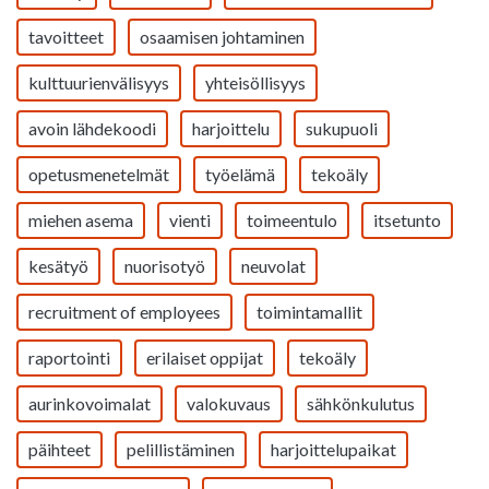
tavoitteet
osaamisen johtaminen
kulttuurienvälisyys
yhteisöllisyys
avoin lähdekoodi
harjoittelu
sukupuoli
opetusmenetelmät
työelämä
tekoäly
miehen asema
vienti
toimeentulo
itsetunto
kesätyö
nuorisotyö
neuvolat
recruitment of employees
toimintamallit
raportointi
erilaiset oppijat
tekoäly
aurinkovoimalat
valokuvaus
sähkönkulutus
päihteet
pelillistäminen
harjoittelupaikat