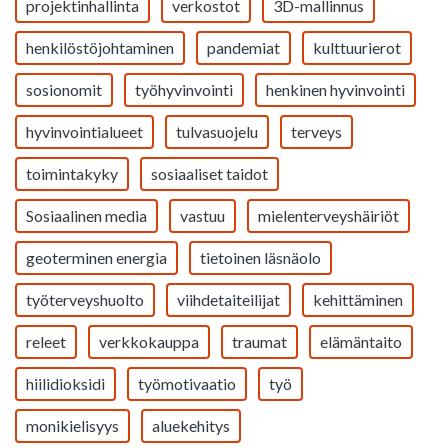
projektinhallinta
verkostot
3D-mallinnus
henkilöstöjohtaminen
pandemiat
kulttuurierot
sosionomit
työhyvinvointi
henkinen hyvinvointi
hyvinvointialueet
tulvasuojelu
terveys
toimintakyky
sosiaaliset taidot
Sosiaalinen media
vastuu
mielenterveyshäiriöt
geoterminen energia
tietoinen läsnäolo
työterveyshuolto
viihdetaiteilijat
kehittäminen
releet
verkkokauppa
traumat
elämäntaito
hiilidioksidi
työmotivaatio
työ
monikielisyys
aluekehitys