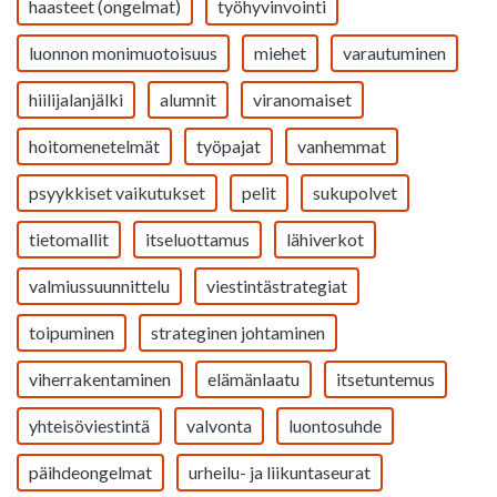
haasteet (ongelmat)
työhyvinvointi
luonnon monimuotoisuus
miehet
varautuminen
hiilijalanjälki
alumnit
viranomaiset
hoitomenetelmät
työpajat
vanhemmat
psyykkiset vaikutukset
pelit
sukupolvet
tietomallit
itseluottamus
lähiverkot
valmiussuunnittelu
viestintästrategiat
toipuminen
strateginen johtaminen
viherrakentaminen
elämänlaatu
itsetuntemus
yhteisöviestintä
valvonta
luontosuhde
päihdeongelmat
urheilu- ja liikuntaseurat