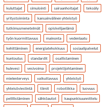
kuluttajat
simulointi
sairaanhoitajat
tekoäly
yritystoiminta
kansainvälinen yhteistyö
tutkimusmenetelmät
opiskelijaelämä
työn kuormittavuus
mainonta
vedenlaatu
kehittäminen
energiatehokkuus
sosiaalipalvelut
kuntoutus
standardit
osallistaminen
hulevesi
vesivoima
projektijohtaminen
mielenterveys
vaikuttavuus
yhteistyö
yhteisöviestintä
tiimit
robotiikka
luovuus
pelillistäminen
sähköautot
kaupunkisuunnittelu