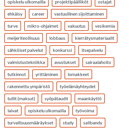
opiskelu ulkomailla
projektipäälliköt
ostajat
ehkäisy
career
vastuullinen sijoittaminen
turve
mikro-ohjaimet
vakuutus
vesikemia
meijeriteollisuus
lobbaus
kierrätysmateriaalit
sähköiset palvelut
konkurssi
itsepalvelu
valmistustekniikka
avustukset
sairaalahoito
tutkinnot
yrittäminen
lomakkeet
rakennettu ympäristö
työelämäyhteydet
tullit (maksut)
syöpätaudit
maankäyttö
laivat
opiskelu ulkomailla
työvoima
turvallisuusmääräykset
study
salibandy