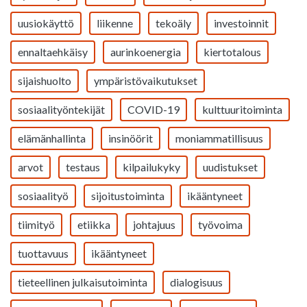
uusiokäyttö
liikenne
tekoäly
investoinnit
ennaltaehkäisy
aurinkoenergia
kiertotalous
sijaishuolto
ympäristövaikutukset
sosiaalityöntekijät
COVID-19
kulttuuritoiminta
elämänhallinta
insinöörit
moniammatillisuus
arvot
testaus
kilpailukyky
uudistukset
sosiaalityö
sijoitustoiminta
ikääntyneet
tiimityö
etiikka
johtajuus
työvoima
tuottavuus
ikääntyneet
tieteellinen julkaisutoiminta
dialogisuus