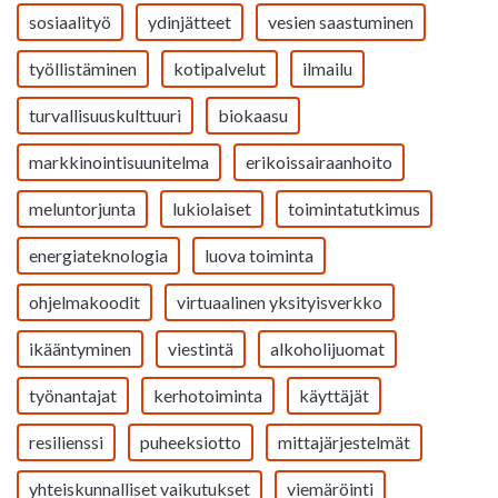
sosiaalityö
ydinjätteet
vesien saastuminen
työllistäminen
kotipalvelut
ilmailu
turvallisuuskulttuuri
biokaasu
markkinointisuunitelma
erikoissairaanhoito
meluntorjunta
lukiolaiset
toimintatutkimus
energiateknologia
luova toiminta
ohjelmakoodit
virtuaalinen yksityisverkko
ikääntyminen
viestintä
alkoholijuomat
työnantajat
kerhotoiminta
käyttäjät
resilienssi
puheeksiotto
mittajärjestelmät
yhteiskunnalliset vaikutukset
viemäröinti