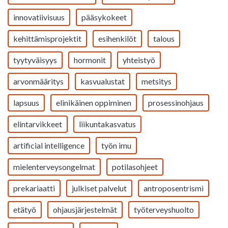
innovatiivisuus
pääsykokeet
kehittämisprojektit
esihenkilöt
talous
tyytyväisyys
hormonit
yhteistyö
arvonmääritys
kasvualustat
metsitys
lapsuus
elinikäinen oppiminen
prosessinohjaus
elintarvikkeet
liikuntakasvatus
artificial intelligence
työn imu
mielenterveysongelmat
potilasohjeet
prekariaatti
julkiset palvelut
antroposentrismi
etätyö
ohjausjärjestelmät
työterveyshuolto