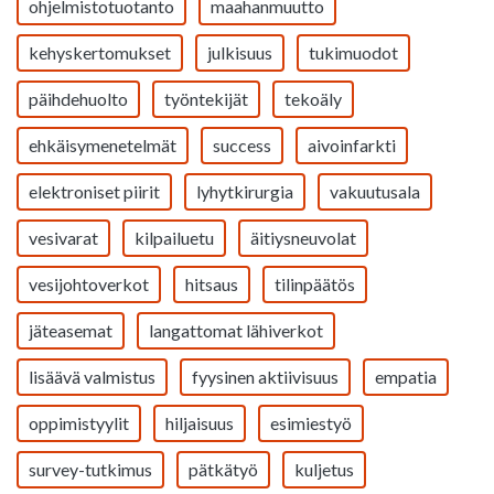
ohjelmistotuotanto
maahanmuutto
kehyskertomukset
julkisuus
tukimuodot
päihdehuolto
työntekijät
tekoäly
ehkäisymenetelmät
success
aivoinfarkti
elektroniset piirit
lyhytkirurgia
vakuutusala
vesivarat
kilpailuetu
äitiysneuvolat
vesijohtoverkot
hitsaus
tilinpäätös
jäteasemat
langattomat lähiverkot
lisäävä valmistus
fyysinen aktiivisuus
empatia
oppimistyylit
hiljaisuus
esimiestyö
survey-tutkimus
pätkätyö
kuljetus