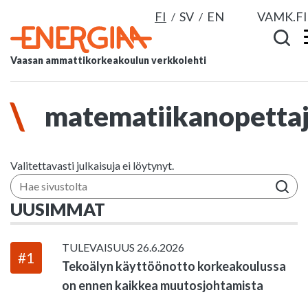
FI
SV
EN
VAMK.FI
Vaasan ammattikorkeakoulun verkkolehti
matematiikanopettaj
Valitettavasti julkaisuja ei löytynyt.
Hae sivustolta
UUSIMMAT
TULEVAISUUS
26.6.2026
#1
Tekoälyn käyttöönotto korkeakoulussa
on ennen kaikkea muutosjohtamista