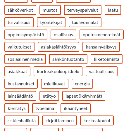
sähköverkot
muutos
terveyspalvelut
laatu
turvallisuus
työntekijät
tuulivoimalat
oppimisympäristö
osallisuus
opetusmenetelmät
vaikutukset
asiakaslähtöisyys
kansainvälisyys
sosiaalinen media
sähköntuotanto
liiketoiminta
asiakkaat
korkeakouluopiskelu
vastuullisuus
kustannukset
mielikuvat
energia
lainsäädäntö
etätyö
lapset (ikäryhmät)
kierrätys
työelämä
ikääntyneet
riskienhallinta
kirjoittaminen
korkeakoulut