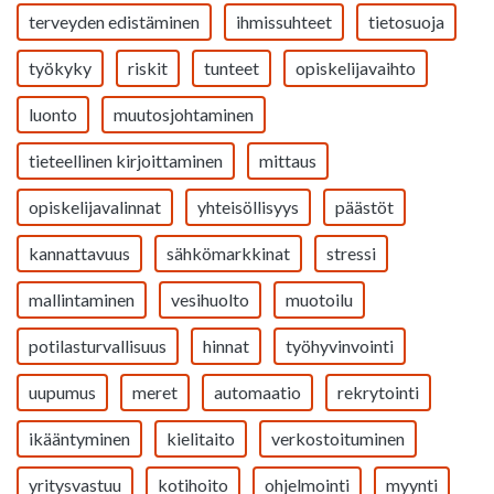
terveyden edistäminen
ihmissuhteet
tietosuoja
työkyky
riskit
tunteet
opiskelijavaihto
luonto
muutosjohtaminen
tieteellinen kirjoittaminen
mittaus
opiskelijavalinnat
yhteisöllisyys
päästöt
kannattavuus
sähkömarkkinat
stressi
mallintaminen
vesihuolto
muotoilu
potilasturvallisuus
hinnat
työhyvinvointi
uupumus
meret
automaatio
rekrytointi
ikääntyminen
kielitaito
verkostoituminen
yritysvastuu
kotihoito
ohjelmointi
myynti