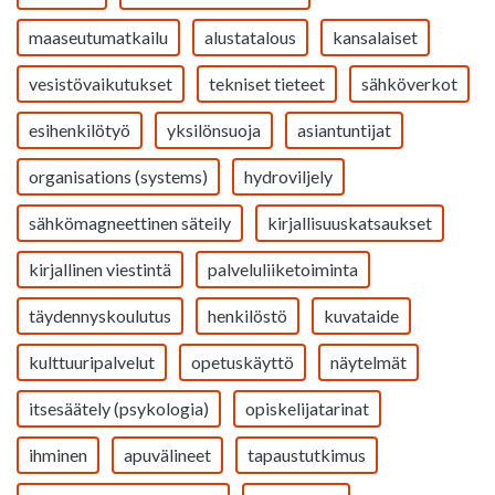
maaseutumatkailu
alustatalous
kansalaiset
vesistövaikutukset
tekniset tieteet
sähköverkot
esihenkilötyö
yksilönsuoja
asiantuntijat
organisations (systems)
hydroviljely
sähkömagneettinen säteily
kirjallisuuskatsaukset
kirjallinen viestintä
palveluliiketoiminta
täydennyskoulutus
henkilöstö
kuvataide
kulttuuripalvelut
opetuskäyttö
näytelmät
itsesäätely (psykologia)
opiskelijatarinat
ihminen
apuvälineet
tapaustutkimus