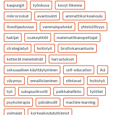
kaupungit
työnkuva
kevyt liikenne
mikroroskat
avantouinti
ammattikorkeakoulu
itseohjautuvuus
vammaispalvelut
yhteisöllisyys
hakijat
osakeyhtiöt
matematiikanopettajat
strategiatyö
hoitotyö
bruttokansantuote
ketterät menetelmät
harrastukset
seksuaalinen käyttäytyminen
self-education
ikä
väsymys
ennallistaminen
elintavat
hoitotyö
työ
sukupuoliroolit
palkkahallinto
työtilat
psykoterapia
päiväkodit
machine learning
voimalat
korkeakoulututkinnot