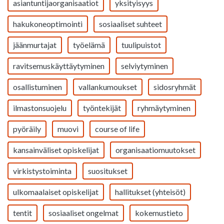
asiantuntijaorganisaatiot
yksityisyys
hakukoneoptimointi
sosiaaliset suhteet
jäänmurtajat
työelämä
tuulipuistot
ravitsemuskäyttäytyminen
selviytyminen
osallistuminen
vallankumoukset
sidosryhmät
ilmastonsuojelu
työntekijät
ryhmäytyminen
pyöräily
muovi
course of life
kansainväliset opiskelijat
organisaatiomuutokset
virkistystoiminta
suositukset
ulkomaalaiset opiskelijat
hallitukset (yhteisöt)
tentit
sosiaaliset ongelmat
kokemustieto