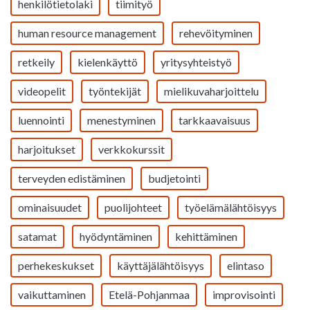
henkilötietolaki
tiimityö
human resource management
rehevöityminen
retkeily
kielenkäyttö
yritysyhteistyö
videopelit
työntekijät
mielikuvaharjoittelu
luennointi
menestyminen
tarkkaavaisuus
harjoitukset
verkkokurssit
terveyden edistäminen
budjetointi
ominaisuudet
puolijohteet
työelämälähtöisyys
satamat
hyödyntäminen
kehittäminen
perhekeskukset
käyttäjälähtöisyys
elintaso
vaikuttaminen
Etelä-Pohjanmaa
improvisointi