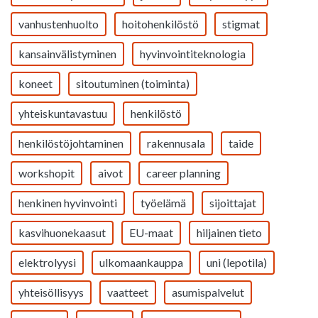
vanhustenhuolto
hoitohenkilöstö
stigmat
kansainvälistyminen
hyvinvointiteknologia
koneet
sitoutuminen (toiminta)
yhteiskuntavastuu
henkilöstö
henkilöstöjohtaminen
rakennusala
taide
workshopit
aivot
career planning
henkinen hyvinvointi
työelämä
sijoittajat
kasvihuonekaasut
EU-maat
hiljainen tieto
elektrolyysi
ulkomaankauppa
uni (lepotila)
yhteisöllisyys
vaatteet
asumispalvelut