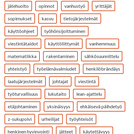
jätehuolto
opinnot
vanhustyö
yrittäjät
sopimukset
kasvu
tietojärjestelmät
käyttöohjeet
työhönsijoittuminen
viestintätaidot
käyttöliittymät
vanhemmuus
matematiikka
rakentaminen
sähkösuunnittelu
yhteistyö
työelämävalmiudet
henkilöbrändäys
laatujärjestelmät
johtajat
viestintä
työturvallisuus
lukutaito
lean-ajattelu
etäjohtaminen
yksinäisyys
ehkäisevä päihdetyö
z-sukupolvi
urheilijat
työyhteisöt
henkinen hyvinvointi
jätteet
käytettävyys