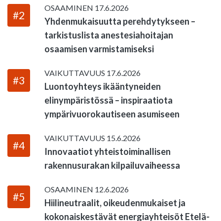
OSAAMINEN
17.6.2026
#2
Yhdenmukaisuutta perehdytykseen –
tarkistuslista anestesiahoitajan
osaamisen varmistamiseksi
VAIKUTTAVUUS
17.6.2026
#3
Luontoyhteys ikääntyneiden
elinympäristössä – inspiraatiota
ympärivuorokautiseen asumiseen
VAIKUTTAVUUS
15.6.2026
#4
Innovaatiot yhteistoiminallisen
rakennusurakan kilpailuvaiheessa
OSAAMINEN
12.6.2026
#5
Hiilineutraalit, oikeudenmukaiset ja
kokonaiskestävät energiayhteisöt Etelä-