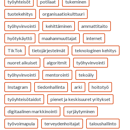
työyhteisöt
potilaat
tukeminen
tuotekehitys
organisaatiokulttuuri
työhyvinvointi
kehittäminen
ammattitaito
hyötykäyttö
maahanmuuttajat
internet
TikTok
tietojärjestelmät
teknologinen kehitys
nuoret aikuiset
algoritmit
työhyvinvointi
työhyvinvointi
mentorointi
tekoäly
Instagram
tiedonhallinta
arki
hoitotyö
työyhteisötaidot
pienet ja keskisuuret yritykset
digitaalinen markkinointi
syrjäytyminen
työvoimapula
terveydenhoitajat
taloushallinto