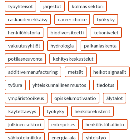
työyhteisöt
järjestöt
kolmas sektori
raskauden ehkäisy
career choice
työkyky
henkilöhistoria
biodiversiteetti
tekonivelet
vakuutusyhtiöt
hydrologia
palkanlaskenta
potilasneuvonta
kehityskeskustelut
additive manufacturing
metsät
heikot signaalit
työura
yhteiskunnallinen muutos
tiedotus
ympäristöoikeus
opiskelumotivaatio
älytalot
käytettävyys
työkyky
henkilörekisterit
julkinen sektori
enterprises
henkilöstöhallinto
sähkötekniikka
energia-ala
yhteistyö