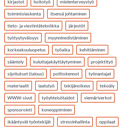
kirjastot
hoitotyö
mielenterveystyö
toimintolaskenta
itsensä johtaminen
tieto- ja viestintätekniikka
järjestöt
työtyytyväisyys
myynninedistäminen
korkeakouluopetus
työaika
kehittäminen
sääntely
kuluttajakäyttäytyminen
projektityö
sijoitukset (talous)
polttokennot
työnantajat
materiaalit
laatutyö
tekijänoikeus
tekoäly
WWW-sivut
työyhteisötaidot
viemäriverkot
sponsorointi
koneoppiminen
ikääntyvät työntekijät
stressinhallinta
oppilaat