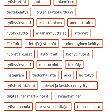
työyhteisöt
potilaat
tukeminen
tuotekehitys
organisaatiokulttuuri
työhyvinvointi
kehittäminen
ammattitaito
hyötykäyttö
maahanmuuttajat
internet
TikTok
tietojärjestelmät
teknologinen kehitys
nuoret aikuiset
algoritmit
työhyvinvointi
työhyvinvointi
mentorointi
tekoäly
Instagram
tiedonhallinta
arki
hoitotyö
työyhteisötaidot
pienet ja keskisuuret yritykset
digitaalinen markkinointi
syrjäytyminen
työvoimapula
terveydenhoitajat
taloushallinto