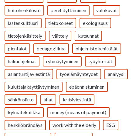
hoitohenkilöstö
perehdyttäminen
valokuvat
lastenkulttuuri
tietokoneet
ekologisuus
tietojenkäsittely
väittely
kutsunnat
pientalot
pedagogiikka
ohjelmistokehittäjät
hakuohjelmat
ryhmäytyminen
työyhteisöt
asiantuntijaviestintä
työelämäyhteydet
analyysi
kuluttajakäyttäytyminen
epäonnistuminen
sähkönsiirto
uhat
kriisiviestintä
kylmätekniikka
money (means of payment)
henkilöbrändäys
work with the elderly
ESG