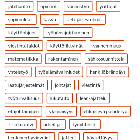
jätehuolto
opinnot
vanhustyö
yrittäjät
sopimukset
kasvu
tietojärjestelmät
käyttöohjeet
työhönsijoittuminen
viestintätaidot
käyttöliittymät
vanhemmuus
matematiikka
rakentaminen
sähkösuunnittelu
yhteistyö
työelämävalmiudet
henkilöbrändäys
laatujärjestelmät
johtajat
viestintä
työturvallisuus
lukutaito
lean-ajattelu
etäjohtaminen
yksinäisyys
ehkäisevä päihdetyö
z-sukupolvi
urheilijat
työyhteisöt
henkinen hyvinvointi
jätteet
käytettävyys