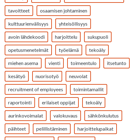
tavoitteet
osaamisen johtaminen
kulttuurienvälisyys
yhteisöllisyys
avoin lähdekoodi
harjoittelu
sukupuoli
opetusmenetelmät
työelämä
tekoäly
miehen asema
vienti
toimeentulo
itsetunto
kesätyö
nuorisotyö
neuvolat
recruitment of employees
toimintamallit
raportointi
erilaiset oppijat
tekoäly
aurinkovoimalat
valokuvaus
sähkönkulutus
päihteet
pelillistäminen
harjoittelupaikat