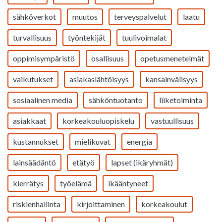
sähköverkot
muutos
terveyspalvelut
laatu
turvallisuus
työntekijät
tuulivoimalat
oppimisympäristö
osallisuus
opetusmenetelmät
vaikutukset
asiakaslähtöisyys
kansainvälisyys
sosiaalinen media
sähköntuotanto
liiketoiminta
asiakkaat
korkeakouluopiskelu
vastuullisuus
kustannukset
mielikuvat
energia
lainsäädäntö
etätyö
lapset (ikäryhmät)
kierrätys
työelämä
ikääntyneet
riskienhallinta
kirjoittaminen
korkeakoulut