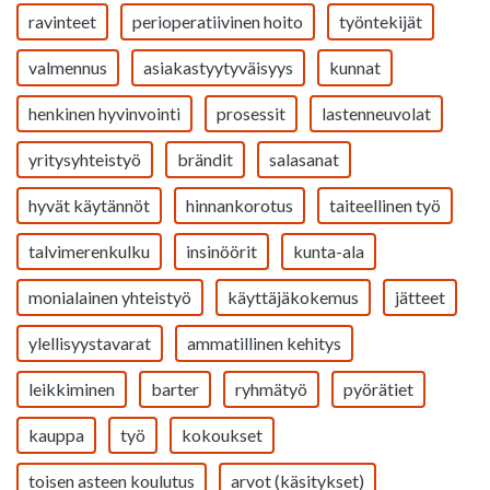
ravinteet
perioperatiivinen hoito
työntekijät
valmennus
asiakastyytyväisyys
kunnat
henkinen hyvinvointi
prosessit
lastenneuvolat
yritysyhteistyö
brändit
salasanat
hyvät käytännöt
hinnankorotus
taiteellinen työ
talvimerenkulku
insinöörit
kunta-ala
monialainen yhteistyö
käyttäjäkokemus
jätteet
ylellisyystavarat
ammatillinen kehitys
leikkiminen
barter
ryhmätyö
pyörätiet
kauppa
työ
kokoukset
toisen asteen koulutus
arvot (käsitykset)