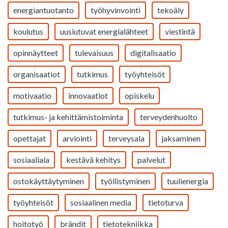
energiantuotanto
työhyvinvointi
tekoäly
koulutus
uusiutuvat energialähteet
viestintä
opinnäytteet
tulevaisuus
digitalisaatio
organisaatiot
tutkimus
työyhteisöt
motivaatio
innovaatiot
opiskelu
tutkimus- ja kehittämistoiminta
terveydenhuolto
opettajat
arviointi
terveysala
jaksaminen
sosiaaliala
kestävä kehitys
palvelut
ostokäyttäytyminen
työllistyminen
tuulienergia
työyhteisöt
sosiaalinen media
tietoturva
hoitotyö
brändit
tietotekniikka