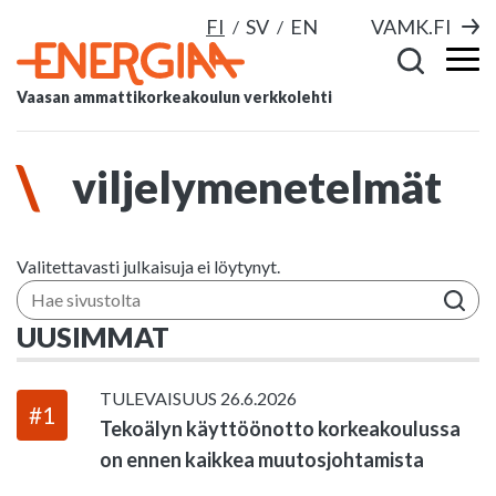
FI
SV
EN
VAMK.FI
Vaasan ammattikorkeakoulun verkkolehti
viljelymenetelmät
Valitettavasti julkaisuja ei löytynyt.
Hae sivustolta
UUSIMMAT
TULEVAISUUS
26.6.2026
#1
Tekoälyn käyttöönotto korkeakoulussa
on ennen kaikkea muutosjohtamista