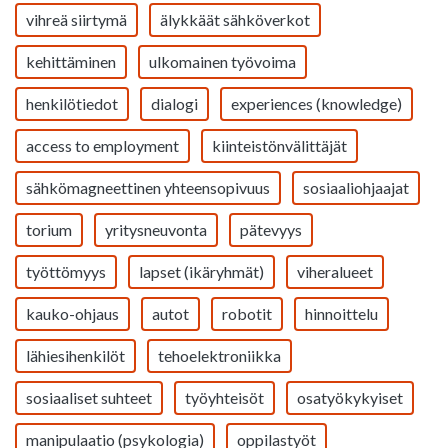
vihreä siirtymä
älykkäät sähköverkot
kehittäminen
ulkomainen työvoima
henkilötiedot
dialogi
experiences (knowledge)
access to employment
kiinteistönvälittäjät
sähkömagneettinen yhteensopivuus
sosiaaliohjaajat
torium
yritysneuvonta
pätevyys
työttömyys
lapset (ikäryhmät)
viheralueet
kauko-ohjaus
autot
robotit
hinnoittelu
lähiesihenkilöt
tehoelektroniikka
sosiaaliset suhteet
työyhteisöt
osatyökykyiset
manipulaatio (psykologia)
oppilastyöt