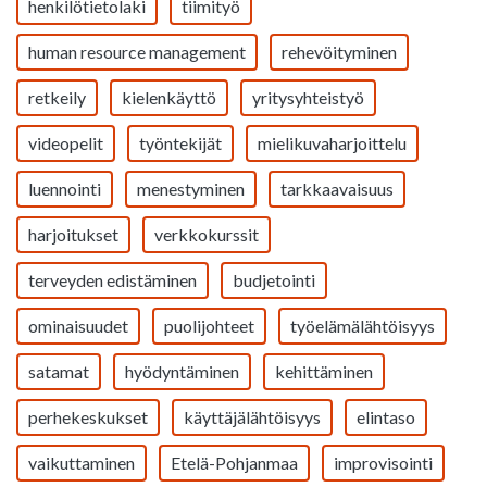
henkilötietolaki
tiimityö
human resource management
rehevöityminen
retkeily
kielenkäyttö
yritysyhteistyö
videopelit
työntekijät
mielikuvaharjoittelu
luennointi
menestyminen
tarkkaavaisuus
harjoitukset
verkkokurssit
terveyden edistäminen
budjetointi
ominaisuudet
puolijohteet
työelämälähtöisyys
satamat
hyödyntäminen
kehittäminen
perhekeskukset
käyttäjälähtöisyys
elintaso
vaikuttaminen
Etelä-Pohjanmaa
improvisointi