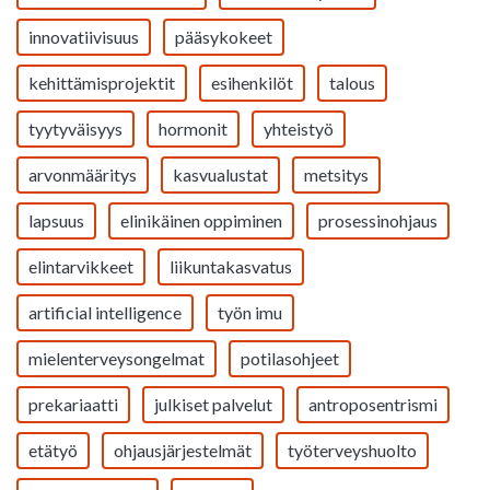
innovatiivisuus
pääsykokeet
kehittämisprojektit
esihenkilöt
talous
tyytyväisyys
hormonit
yhteistyö
arvonmääritys
kasvualustat
metsitys
lapsuus
elinikäinen oppiminen
prosessinohjaus
elintarvikkeet
liikuntakasvatus
artificial intelligence
työn imu
mielenterveysongelmat
potilasohjeet
prekariaatti
julkiset palvelut
antroposentrismi
etätyö
ohjausjärjestelmät
työterveyshuolto