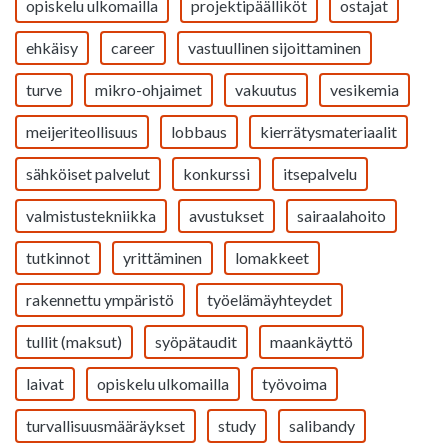
opiskelu ulkomailla
projektipäälliköt
ostajat
ehkäisy
career
vastuullinen sijoittaminen
turve
mikro-ohjaimet
vakuutus
vesikemia
meijeriteollisuus
lobbaus
kierrätysmateriaalit
sähköiset palvelut
konkurssi
itsepalvelu
valmistustekniikka
avustukset
sairaalahoito
tutkinnot
yrittäminen
lomakkeet
rakennettu ympäristö
työelämäyhteydet
tullit (maksut)
syöpätaudit
maankäyttö
laivat
opiskelu ulkomailla
työvoima
turvallisuusmääräykset
study
salibandy