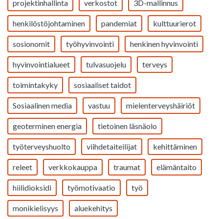
projektinhallinta
verkostot
3D-mallinnus
henkilöstöjohtaminen
pandemiat
kulttuurierot
sosionomit
työhyvinvointi
henkinen hyvinvointi
hyvinvointialueet
tulvasuojelu
terveys
toimintakyky
sosiaaliset taidot
Sosiaalinen media
vastuu
mielenterveyshäiriöt
geoterminen energia
tietoinen läsnäolo
työterveyshuolto
viihdetaiteilijat
kehittäminen
releet
verkkokauppa
traumat
elämäntaito
hiilidioksidi
työmotivaatio
työ
monikielisyys
aluekehitys