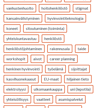
vanhustenhuolto
hoitohenkilöstö
stigmat
kansainvälistyminen
hyvinvointiteknologia
koneet
sitoutuminen (toiminta)
yhteiskuntavastuu
henkilöstö
henkilöstöjohtaminen
rakennusala
taide
workshopit
aivot
career planning
henkinen hyvinvointi
työelämä
sijoittajat
kasvihuonekaasut
EU-maat
hiljainen tieto
elektrolyysi
ulkomaankauppa
uni (lepotila)
yhteisöllisyys
vaatteet
asumispalvelut