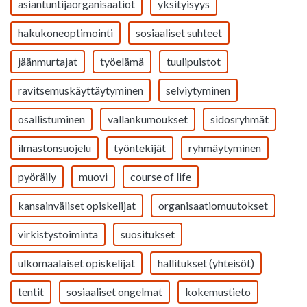
asiantuntijaorganisaatiot
yksityisyys
hakukoneoptimointi
sosiaaliset suhteet
jäänmurtajat
työelämä
tuulipuistot
ravitsemuskäyttäytyminen
selviytyminen
osallistuminen
vallankumoukset
sidosryhmät
ilmastonsuojelu
työntekijät
ryhmäytyminen
pyöräily
muovi
course of life
kansainväliset opiskelijat
organisaatiomuutokset
virkistystoiminta
suositukset
ulkomaalaiset opiskelijat
hallitukset (yhteisöt)
tentit
sosiaaliset ongelmat
kokemustieto