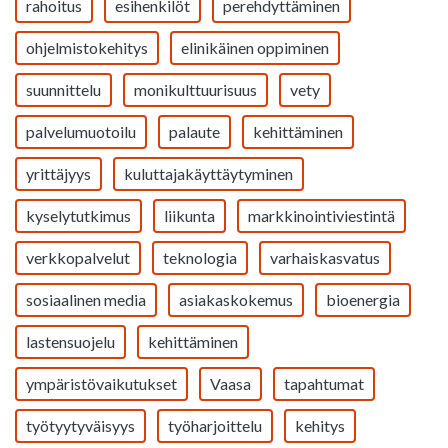
rahoitus
esihenkilöt
perehdyttäminen
ohjelmistokehitys
elinikäinen oppiminen
suunnittelu
monikulttuurisuus
vety
palvelumuotoilu
palaute
kehittäminen
yrittäjyys
kuluttajakäyttäytyminen
kyselytutkimus
liikunta
markkinointiviestintä
verkkopalvelut
teknologia
varhaiskasvatus
sosiaalinen media
asiakaskokemus
bioenergia
lastensuojelu
kehittäminen
ympäristövaikutukset
Vaasa
tapahtumat
työtyytyväisyys
työharjoittelu
kehitys