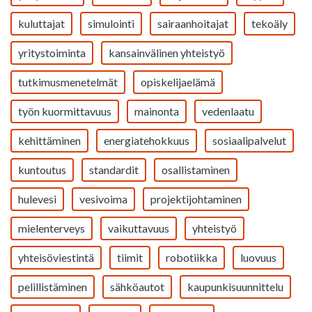
kuluttajat
simulointi
sairaanhoitajat
tekoäly
yritystoiminta
kansainvälinen yhteistyö
tutkimusmenetelmät
opiskelijaelämä
työn kuormittavuus
mainonta
vedenlaatu
kehittäminen
energiatehokkuus
sosiaalipalvelut
kuntoutus
standardit
osallistaminen
hulevesi
vesivoima
projektijohtaminen
mielenterveys
vaikuttavuus
yhteistyö
yhteisöviestintä
tiimit
robotiikka
luovuus
pelillistäminen
sähköautot
kaupunkisuunnittelu