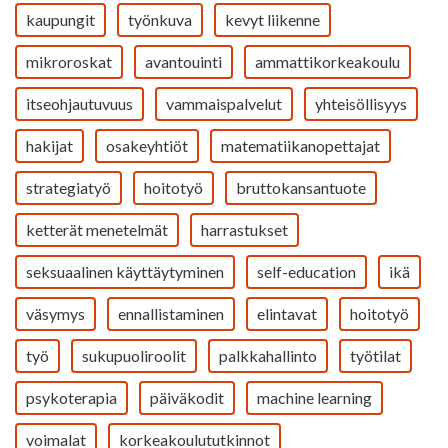
kaupungit
työnkuva
kevyt liikenne
mikroroskat
avantouinti
ammattikorkeakoulu
itseohjautuvuus
vammaispalvelut
yhteisöllisyys
hakijat
osakeyhtiöt
matematiikanopettajat
strategiatyö
hoitotyö
bruttokansantuote
ketterät menetelmät
harrastukset
seksuaalinen käyttäytyminen
self-education
ikä
väsymys
ennallistaminen
elintavat
hoitotyö
työ
sukupuoliroolit
palkkahallinto
työtilat
psykoterapia
päiväkodit
machine learning
voimalat
korkeakoulututkinnot