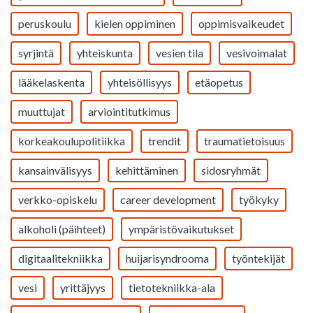
peruskoulu
kielen oppiminen
oppimisvaikeudet
syrjintä
yhteiskunta
vesien tila
vesivoimalat
lääkelaskenta
yhteisöllisyys
etäopetus
muuttujat
arviointitutkimus
korkeakoulupolitiikka
trendit
traumatietoisuus
kansainvälisyys
kehittäminen
sidosryhmät
verkko-opiskelu
career development
työkyky
alkoholi (päihteet)
ympäristövaikutukset
digitaalitekniikka
huijarisyndrooma
työntekijät
vesi
yrittäjyys
tietotekniikka-ala