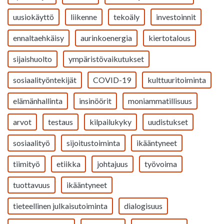
uusiokäyttö
liikenne
tekoäly
investoinnit
ennaltaehkäisy
aurinkoenergia
kiertotalous
sijaishuolto
ympäristövaikutukset
sosiaalityöntekijät
COVID-19
kulttuuritoiminta
elämänhallinta
insinöörit
moniammatillisuus
arvot
testaus
kilpailukyky
uudistukset
sosiaalityö
sijoitustoiminta
ikääntyneet
tiimityö
etiikka
johtajuus
työvoima
tuottavuus
ikääntyneet
tieteellinen julkaisutoiminta
dialogisuus