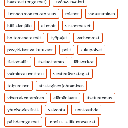
haasteet (ongelmat)
työhyvinvointi
luonnon monimuotoisuus
miehet
varautuminen
hiilijalanjälki
alumnit
viranomaiset
hoitomenetelmät
työpajat
vanhemmat
psyykkiset vaikutukset
pelit
sukupolvet
tietomallit
itseluottamus
lähiverkot
valmiussuunnittelu
viestintästrategiat
toipuminen
strateginen johtaminen
viherrakentaminen
elämänlaatu
itsetuntemus
yhteisöviestintä
valvonta
luontosuhde
päihdeongelmat
urheilu- ja liikuntaseurat