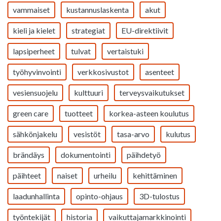
vammaiset
kustannuslaskenta
akut
kieli ja kielet
strategiat
EU-direktiivit
lapsiperheet
tulvat
vertaistuki
työhyvinvointi
verkkosivustot
asenteet
vesiensuojelu
kulttuuri
terveysvaikutukset
green care
tuotteet
korkea-asteen koulutus
sähkönjakelu
vesistöt
tasa-arvo
kulutus
brändäys
dokumentointi
päihdetyö
päihteet
naiset
urheilu
kehittäminen
laadunhallinta
opinto-ohjaus
3D-tulostus
työntekijät
historia
vaikuttajamarkkinointi