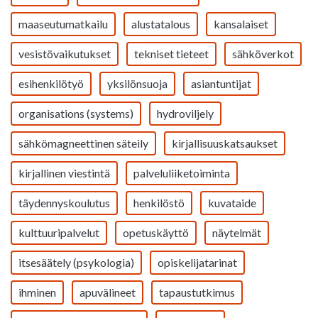
maaseutumatkailu
alustatalous
kansalaiset
vesistövaikutukset
tekniset tieteet
sähköverkot
esihenkilötyö
yksilönsuoja
asiantuntijat
organisations (systems)
hydroviljely
sähkömagneettinen säteily
kirjallisuuskatsaukset
kirjallinen viestintä
palveluliiketoiminta
täydennyskoulutus
henkilöstö
kuvataide
kulttuuripalvelut
opetuskäyttö
näytelmät
itsesäätely (psykologia)
opiskelijatarinat
ihminen
apuvälineet
tapaustutkimus