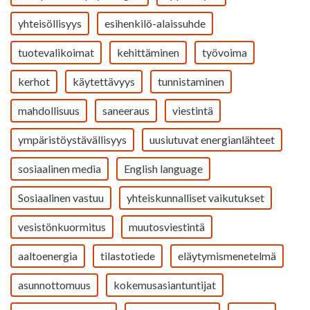
yhteisöllisyys
esihenkilö-alaissuhde
tuotevalikoimat
kehittäminen
työvoima
kerhot
käytettävyys
tunnistaminen
mahdollisuus
saneeraus
viestintä
ympäristöystävällisyys
uusiutuvat energianlähteet
sosiaalinen media
English language
Sosiaalinen vastuu
yhteiskunnalliset vaikutukset
vesistönkuormitus
muutosviestintä
aaltoenergia
tilastotiede
eläytymismenetelmä
asunnottomuus
kokemusasiantuntijat