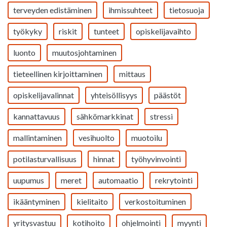
terveyden edistäminen
ihmissuhteet
tietosuoja
työkyky
riskit
tunteet
opiskelijavaihto
luonto
muutosjohtaminen
tieteellinen kirjoittaminen
mittaus
opiskelijavalinnat
yhteisöllisyys
päästöt
kannattavuus
sähkömarkkinat
stressi
mallintaminen
vesihuolto
muotoilu
potilasturvallisuus
hinnat
työhyvinvointi
uupumus
meret
automaatio
rekrytointi
ikääntyminen
kielitaito
verkostoituminen
yritysvastuu
kotihoito
ohjelmointi
myynti