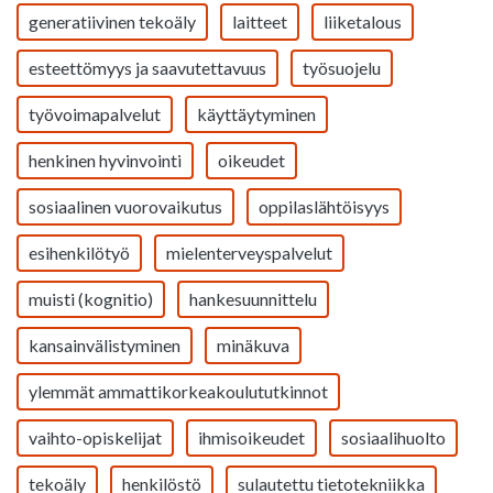
generatiivinen tekoäly
laitteet
liiketalous
esteettömyys ja saavutettavuus
työsuojelu
työvoimapalvelut
käyttäytyminen
henkinen hyvinvointi
oikeudet
sosiaalinen vuorovaikutus
oppilaslähtöisyys
esihenkilötyö
mielenterveyspalvelut
muisti (kognitio)
hankesuunnittelu
kansainvälistyminen
minäkuva
ylemmät ammattikorkeakoulututkinnot
vaihto-opiskelijat
ihmisoikeudet
sosiaalihuolto
tekoäly
henkilöstö
sulautettu tietotekniikka