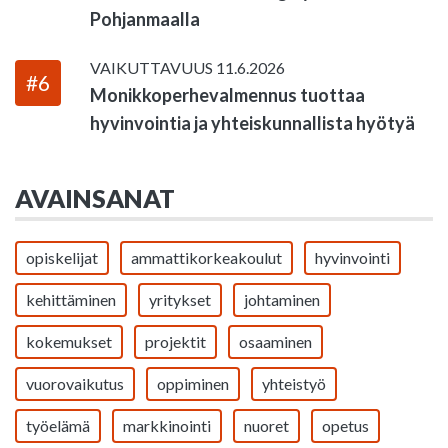
Pohjanmaalla
VAIKUTTAVUUS
11.6.2026
#6
Monikkoperhevalmennus tuottaa
hyvinvointia ja yhteiskunnallista hyötyä
AVAINSANAT
opiskelijat
ammattikorkeakoulut
hyvinvointi
kehittäminen
yritykset
johtaminen
kokemukset
projektit
osaaminen
vuorovaikutus
oppiminen
yhteistyö
työelämä
markkinointi
nuoret
opetus