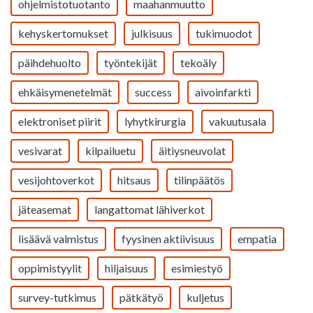
ohjelmistotuotanto
maahanmuutto
kehyskertomukset
julkisuus
tukimuodot
päihdehuolto
työntekijät
tekoäly
ehkäisymenetelmät
success
aivoinfarkti
elektroniset piirit
lyhytkirurgia
vakuutusala
vesivarat
kilpailuetu
äitiysneuvolat
vesijohtoverkot
hitsaus
tilinpäätös
jäteasemat
langattomat lähiverkot
lisäävä valmistus
fyysinen aktiivisuus
empatia
oppimistyylit
hiljaisuus
esimiestyö
survey-tutkimus
pätkätyö
kuljetus