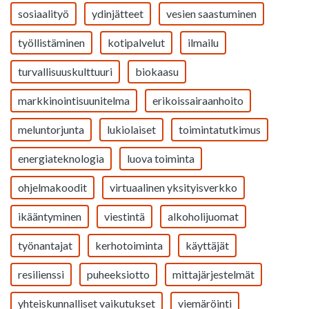
sosiaalityö
ydinjätteet
vesien saastuminen
työllistäminen
kotipalvelut
ilmailu
turvallisuuskulttuuri
biokaasu
markkinointisuunitelma
erikoissairaanhoito
meluntorjunta
lukiolaiset
toimintatutkimus
energiateknologia
luova toiminta
ohjelmakoodit
virtuaalinen yksityisverkko
ikääntyminen
viestintä
alkoholijuomat
työnantajat
kerhotoiminta
käyttäjät
resilienssi
puheeksiotto
mittajärjestelmät
yhteiskunnalliset vaikutukset
viemäröinti