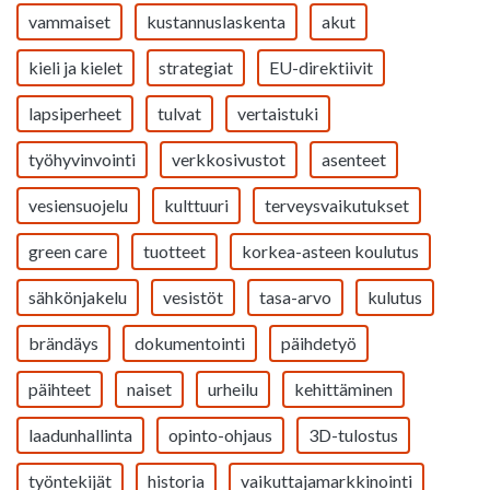
vammaiset
kustannuslaskenta
akut
kieli ja kielet
strategiat
EU-direktiivit
lapsiperheet
tulvat
vertaistuki
työhyvinvointi
verkkosivustot
asenteet
vesiensuojelu
kulttuuri
terveysvaikutukset
green care
tuotteet
korkea-asteen koulutus
sähkönjakelu
vesistöt
tasa-arvo
kulutus
brändäys
dokumentointi
päihdetyö
päihteet
naiset
urheilu
kehittäminen
laadunhallinta
opinto-ohjaus
3D-tulostus
työntekijät
historia
vaikuttajamarkkinointi