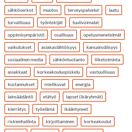
sähköverkot
muutos
terveyspalvelut
laatu
turvallisuus
työntekijät
tuulivoimalat
oppimisympäristö
osallisuus
opetusmenetelmät
vaikutukset
asiakaslähtöisyys
kansainvälisyys
sosiaalinen media
sähköntuotanto
liiketoiminta
asiakkaat
korkeakouluopiskelu
vastuullisuus
kustannukset
mielikuvat
energia
lainsäädäntö
etätyö
lapset (ikäryhmät)
kierrätys
työelämä
ikääntyneet
riskienhallinta
kirjoittaminen
korkeakoulut