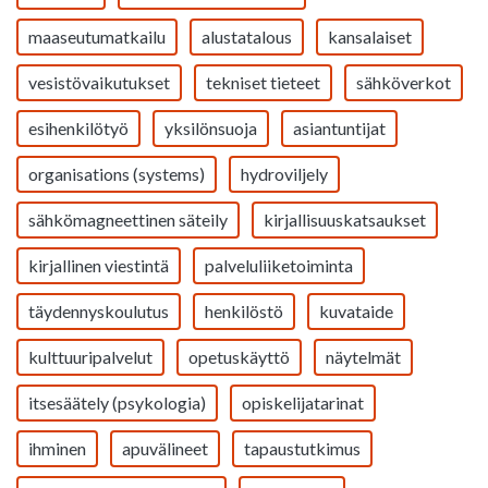
maaseutumatkailu
alustatalous
kansalaiset
vesistövaikutukset
tekniset tieteet
sähköverkot
esihenkilötyö
yksilönsuoja
asiantuntijat
organisations (systems)
hydroviljely
sähkömagneettinen säteily
kirjallisuuskatsaukset
kirjallinen viestintä
palveluliiketoiminta
täydennyskoulutus
henkilöstö
kuvataide
kulttuuripalvelut
opetuskäyttö
näytelmät
itsesäätely (psykologia)
opiskelijatarinat
ihminen
apuvälineet
tapaustutkimus