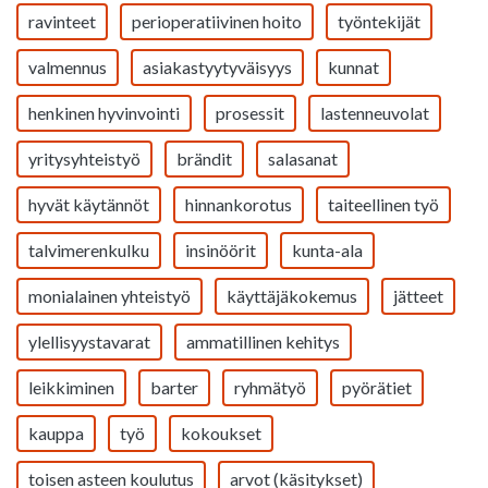
ravinteet
perioperatiivinen hoito
työntekijät
valmennus
asiakastyytyväisyys
kunnat
henkinen hyvinvointi
prosessit
lastenneuvolat
yritysyhteistyö
brändit
salasanat
hyvät käytännöt
hinnankorotus
taiteellinen työ
talvimerenkulku
insinöörit
kunta-ala
monialainen yhteistyö
käyttäjäkokemus
jätteet
ylellisyystavarat
ammatillinen kehitys
leikkiminen
barter
ryhmätyö
pyörätiet
kauppa
työ
kokoukset
toisen asteen koulutus
arvot (käsitykset)