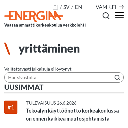
FI
SV
EN
VAMK.FI
Vaasan ammattikorkeakoulun verkkolehti
yrittäminen
Valitettavasti julkaisuja ei löytynyt.
Hae sivustolta
UUSIMMAT
TULEVAISUUS
26.6.2026
#1
Tekoälyn käyttöönotto korkeakoulussa
on ennen kaikkea muutosjohtamista