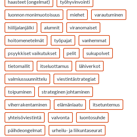
haasteet (ongelmat)
työhyvinvointi
luonnon monimuotoisuus
miehet
varautuminen
hiilijalanjälki
alumnit
viranomaiset
hoitomenetelmät
työpajat
vanhemmat
psyykkiset vaikutukset
pelit
sukupolvet
tietomallit
itseluottamus
lähiverkot
valmiussuunnittelu
viestintästrategiat
toipuminen
strateginen johtaminen
viherrakentaminen
elämänlaatu
itsetuntemus
yhteisöviestintä
valvonta
luontosuhde
päihdeongelmat
urheilu- ja liikuntaseurat