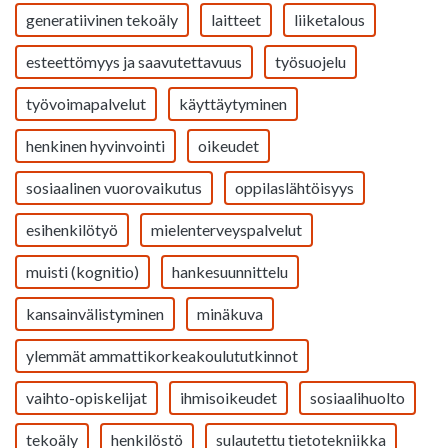
generatiivinen tekoäly
laitteet
liiketalous
esteettömyys ja saavutettavuus
työsuojelu
työvoimapalvelut
käyttäytyminen
henkinen hyvinvointi
oikeudet
sosiaalinen vuorovaikutus
oppilaslähtöisyys
esihenkilötyö
mielenterveyspalvelut
muisti (kognitio)
hankesuunnittelu
kansainvälistyminen
minäkuva
ylemmät ammattikorkeakoulututkinnot
vaihto-opiskelijat
ihmisoikeudet
sosiaalihuolto
tekoäly
henkilöstö
sulautettu tietotekniikka