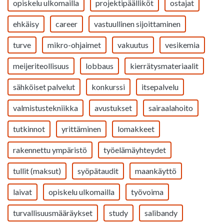
opiskelu ulkomailla
projektipäälliköt
ostajat
ehkäisy
career
vastuullinen sijoittaminen
turve
mikro-ohjaimet
vakuutus
vesikemia
meijeriteollisuus
lobbaus
kierrätysmateriaalit
sähköiset palvelut
konkurssi
itsepalvelu
valmistustekniikka
avustukset
sairaalahoito
tutkinnot
yrittäminen
lomakkeet
rakennettu ympäristö
työelämäyhteydet
tullit (maksut)
syöpätaudit
maankäyttö
laivat
opiskelu ulkomailla
työvoima
turvallisuusmääräykset
study
salibandy