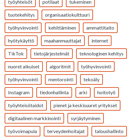
työyhteisöt
potilaat
tukeminen
tuotekehitys
organisaatiokulttuuri
työhyvinvointi
kehittäminen
ammattitaito
hyötykäyttö
maahanmuuttajat
internet
TikTok
tietojärjestelmät
teknologinen kehitys
nuoret aikuiset
algoritmit
työhyvinvointi
työhyvinvointi
mentorointi
tekoäly
Instagram
tiedonhallinta
arki
hoitotyö
työyhteisötaidot
pienet ja keskisuuret yritykset
digitaalinen markkinointi
syrjäytyminen
työvoimapula
terveydenhoitajat
taloushallinto