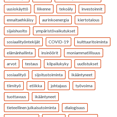
uusiokäyttö
liikenne
tekoäly
investoinnit
ennaltaehkäisy
aurinkoenergia
kiertotalous
sijaishuolto
ympäristövaikutukset
sosiaalityöntekijät
COVID-19
kulttuuritoiminta
elämänhallinta
insinöörit
moniammatillisuus
arvot
testaus
kilpailukyky
uudistukset
sosiaalityö
sijoitustoiminta
ikääntyneet
tiimityö
etiikka
johtajuus
työvoima
tuottavuus
ikääntyneet
tieteellinen julkaisutoiminta
dialogisuus