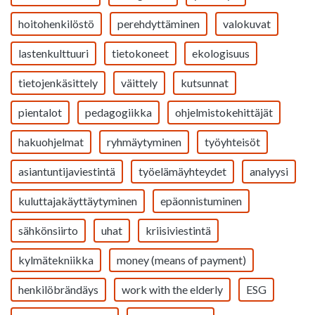
hoitohenkilöstö
perehdyttäminen
valokuvat
lastenkulttuuri
tietokoneet
ekologisuus
tietojenkäsittely
väittely
kutsunnat
pientalot
pedagogiikka
ohjelmistokehittäjät
hakuohjelmat
ryhmäytyminen
työyhteisöt
asiantuntijaviestintä
työelämäyhteydet
analyysi
kuluttajakäyttäytyminen
epäonnistuminen
sähkönsiirto
uhat
kriisiviestintä
kylmätekniikka
money (means of payment)
henkilöbrändäys
work with the elderly
ESG