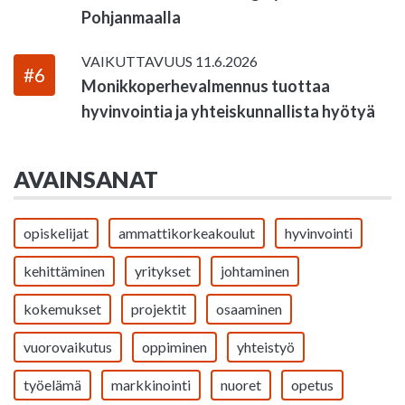
Pohjanmaalla
VAIKUTTAVUUS
11.6.2026
#6
Monikkoperhevalmennus tuottaa
hyvinvointia ja yhteiskunnallista hyötyä
AVAINSANAT
opiskelijat
ammattikorkeakoulut
hyvinvointi
kehittäminen
yritykset
johtaminen
kokemukset
projektit
osaaminen
vuorovaikutus
oppiminen
yhteistyö
työelämä
markkinointi
nuoret
opetus