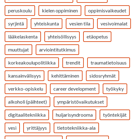
peruskoulu
kielen oppiminen
oppimisvaikeudet
syrjintä
yhteiskunta
vesien tila
vesivoimalat
lääkelaskenta
yhteisöllisyys
etäopetus
muuttujat
arviointitutkimus
korkeakoulupolitiikka
trendit
traumatietoisuus
kansainvälisyys
kehittäminen
sidosryhmät
verkko-opiskelu
career development
työkyky
alkoholi (päihteet)
ympäristövaikutukset
digitaalitekniikka
huijarisyndrooma
työntekijät
vesi
yrittäjyys
tietotekniikka-ala