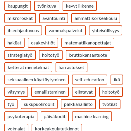
kaupungit
työnkuva
kevyt liikenne
mikroroskat
avantouinti
ammattikorkeakoulu
itseohjautuvuus
vammaispalvelut
yhteisöllisyys
hakijat
osakeyhtiöt
matematiikanopettajat
strategiatyö
hoitotyö
bruttokansantuote
ketterät menetelmät
harrastukset
seksuaalinen käyttäytyminen
self-education
ikä
väsymys
ennallistaminen
elintavat
hoitotyö
työ
sukupuoliroolit
palkkahallinto
työtilat
psykoterapia
päiväkodit
machine learning
voimalat
korkeakoulututkinnot