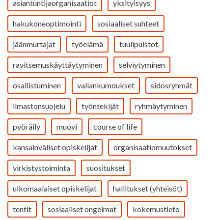
asiantuntijaorganisaatiot
yksityisyys
hakukoneoptimointi
sosiaaliset suhteet
jäänmurtajat
työelämä
tuulipuistot
ravitsemuskäyttäytyminen
selviytyminen
osallistuminen
vallankumoukset
sidosryhmät
ilmastonsuojelu
työntekijät
ryhmäytyminen
pyöräily
muovi
course of life
kansainväliset opiskelijat
organisaatiomuutokset
virkistystoiminta
suositukset
ulkomaalaiset opiskelijat
hallitukset (yhteisöt)
tentit
sosiaaliset ongelmat
kokemustieto