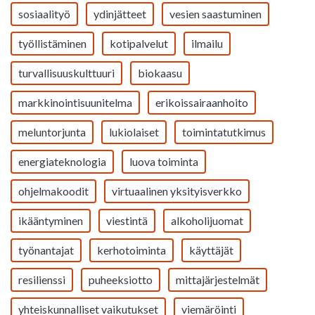
sosiaalityö
ydinjätteet
vesien saastuminen
työllistäminen
kotipalvelut
ilmailu
turvallisuuskulttuuri
biokaasu
markkinointisuunitelma
erikoissairaanhoito
meluntorjunta
lukiolaiset
toimintatutkimus
energiateknologia
luova toiminta
ohjelmakoodit
virtuaalinen yksityisverkko
ikääntyminen
viestintä
alkoholijuomat
työnantajat
kerhotoiminta
käyttäjät
resilienssi
puheeksiotto
mittajärjestelmät
yhteiskunnalliset vaikutukset
viemäröinti