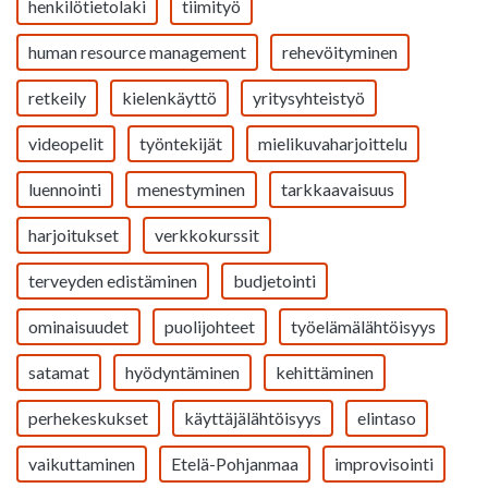
henkilötietolaki
tiimityö
human resource management
rehevöityminen
retkeily
kielenkäyttö
yritysyhteistyö
videopelit
työntekijät
mielikuvaharjoittelu
luennointi
menestyminen
tarkkaavaisuus
harjoitukset
verkkokurssit
terveyden edistäminen
budjetointi
ominaisuudet
puolijohteet
työelämälähtöisyys
satamat
hyödyntäminen
kehittäminen
perhekeskukset
käyttäjälähtöisyys
elintaso
vaikuttaminen
Etelä-Pohjanmaa
improvisointi