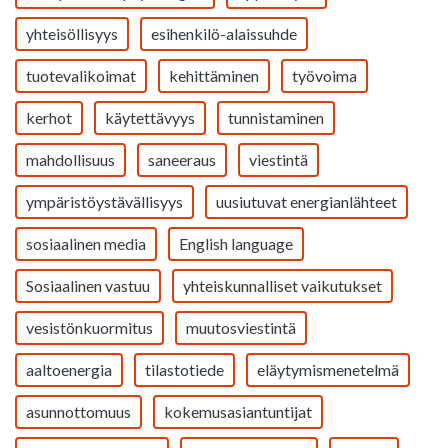
yhteisöllisyys
esihenkilö-alaissuhde
tuotevalikoimat
kehittäminen
työvoima
kerhot
käytettävyys
tunnistaminen
mahdollisuus
saneeraus
viestintä
ympäristöystävällisyys
uusiutuvat energianlähteet
sosiaalinen media
English language
Sosiaalinen vastuu
yhteiskunnalliset vaikutukset
vesistönkuormitus
muutosviestintä
aaltoenergia
tilastotiede
eläytymismenetelmä
asunnottomuus
kokemusasiantuntijat