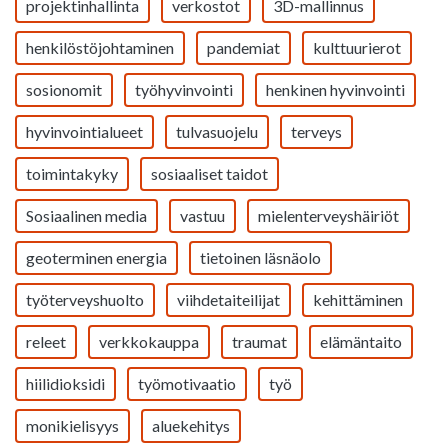
projektinhallinta
verkostot
3D-mallinnus
henkilöstöjohtaminen
pandemiat
kulttuurierot
sosionomit
työhyvinvointi
henkinen hyvinvointi
hyvinvointialueet
tulvasuojelu
terveys
toimintakyky
sosiaaliset taidot
Sosiaalinen media
vastuu
mielenterveyshäiriöt
geoterminen energia
tietoinen läsnäolo
työterveyshuolto
viihdetaiteilijat
kehittäminen
releet
verkkokauppa
traumat
elämäntaito
hiilidioksidi
työmotivaatio
työ
monikielisyys
aluekehitys