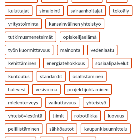
kuluttajat
simulointi
sairaanhoitajat
tekoäly
yritystoiminta
kansainvälinen yhteistyö
tutkimusmenetelmät
opiskelijaelämä
työn kuormittavuus
mainonta
vedenlaatu
kehittäminen
energiatehokkuus
sosiaalipalvelut
kuntoutus
standardit
osallistaminen
hulevesi
vesivoima
projektijohtaminen
mielenterveys
vaikuttavuus
yhteistyö
yhteisöviestintä
tiimit
robotiikka
luovuus
pelillistäminen
sähköautot
kaupunkisuunnittelu