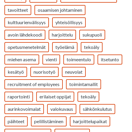
tavoitteet
osaamisen johtaminen
kulttuurienvälisyys
yhteisöllisyys
avoin lähdekoodi
harjoittelu
sukupuoli
opetusmenetelmät
työelämä
tekoäly
miehen asema
vienti
toimeentulo
itsetunto
kesätyö
nuorisotyö
neuvolat
recruitment of employees
toimintamallit
raportointi
erilaiset oppijat
tekoäly
aurinkovoimalat
valokuvaus
sähkönkulutus
päihteet
pelillistäminen
harjoittelupaikat