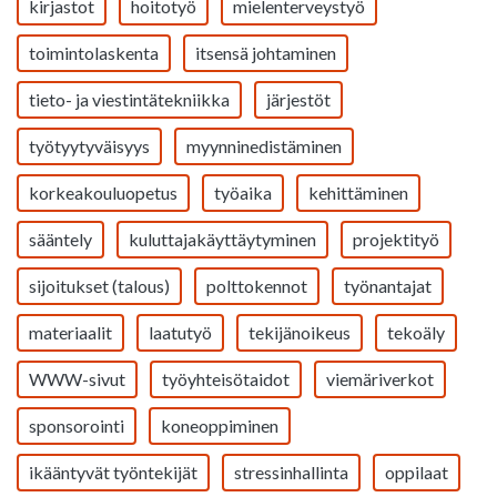
kirjastot
hoitotyö
mielenterveystyö
toimintolaskenta
itsensä johtaminen
tieto- ja viestintätekniikka
järjestöt
työtyytyväisyys
myynninedistäminen
korkeakouluopetus
työaika
kehittäminen
sääntely
kuluttajakäyttäytyminen
projektityö
sijoitukset (talous)
polttokennot
työnantajat
materiaalit
laatutyö
tekijänoikeus
tekoäly
WWW-sivut
työyhteisötaidot
viemäriverkot
sponsorointi
koneoppiminen
ikääntyvät työntekijät
stressinhallinta
oppilaat