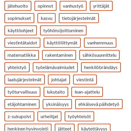
jätehuolto
opinnot
vanhustyö
yrittäjät
sopimukset
kasvu
tietojärjestelmät
käyttöohjeet
työhönsijoittuminen
viestintätaidot
käyttöliittymät
vanhemmuus
matematiikka
rakentaminen
sähkösuunnittelu
yhteistyö
työelämävalmiudet
henkilöbrändäys
laatujärjestelmät
johtajat
viestintä
työturvallisuus
lukutaito
lean-ajattelu
etäjohtaminen
yksinäisyys
ehkäisevä päihdetyö
z-sukupolvi
urheilijat
työyhteisöt
henkinen hyvinvointi
jätteet
käytettävyys