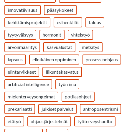
innovatiivisuus
pääsykokeet
kehittämisprojektit
esihenkilöt
talous
tyytyväisyys
hormonit
yhteistyö
arvonmääritys
kasvualustat
metsitys
lapsuus
elinikäinen oppiminen
prosessinohjaus
elintarvikkeet
liikuntakasvatus
artificial intelligence
työn imu
mielenterveysongelmat
potilasohjeet
prekariaatti
julkiset palvelut
antroposentrismi
etätyö
ohjausjärjestelmät
työterveyshuolto