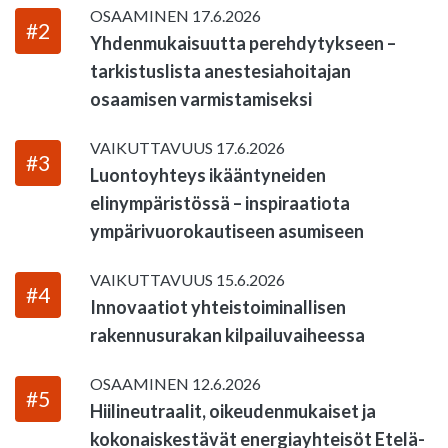
OSAAMINEN
17.6.2026
#2
Yhdenmukaisuutta perehdytykseen –
tarkistuslista anestesiahoitajan
osaamisen varmistamiseksi
VAIKUTTAVUUS
17.6.2026
#3
Luontoyhteys ikääntyneiden
elinympäristössä – inspiraatiota
ympärivuorokautiseen asumiseen
VAIKUTTAVUUS
15.6.2026
#4
Innovaatiot yhteistoiminallisen
rakennusurakan kilpailuvaiheessa
OSAAMINEN
12.6.2026
#5
Hiilineutraalit, oikeudenmukaiset ja
kokonaiskestävät energiayhteisöt Etelä-