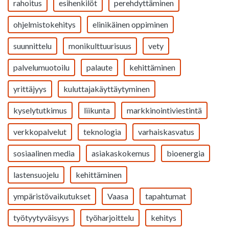
rahoitus
esihenkilöt
perehdyttäminen
ohjelmistokehitys
elinikäinen oppiminen
suunnittelu
monikulttuurisuus
vety
palvelumuotoilu
palaute
kehittäminen
yrittäjyys
kuluttajakäyttäytyminen
kyselytutkimus
liikunta
markkinointiviestintä
verkkopalvelut
teknologia
varhaiskasvatus
sosiaalinen media
asiakaskokemus
bioenergia
lastensuojelu
kehittäminen
ympäristövaikutukset
Vaasa
tapahtumat
työtyytyväisyys
työharjoittelu
kehitys