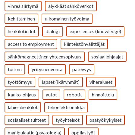
vihreä siirtymä
älykkäät sähköverkot
kehittäminen
ulkomainen työvoima
henkilötiedot
dialogi
experiences (knowledge)
access to employment
kiinteistönvälittäjät
sähkömagneettinen yhteensopivuus
sosiaaliohjaajat
torium
yritysneuvonta
pätevyys
työttömyys
lapset (ikäryhmät)
viheralueet
kauko-ohjaus
autot
robotit
hinnoittelu
lähiesihenkilöt
tehoelektroniikka
sosiaaliset suhteet
työyhteisöt
osatyökykyiset
manipulaatio (psykologia)
oppilastyöt