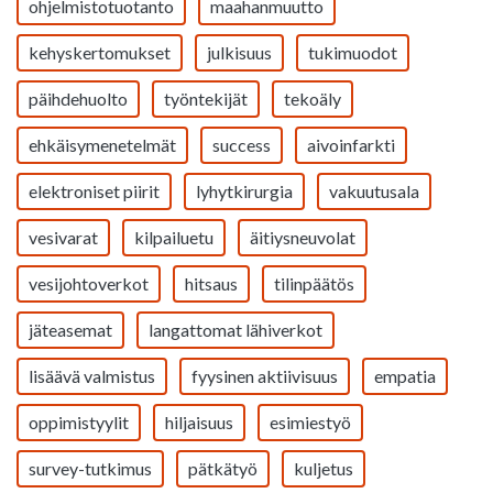
ohjelmistotuotanto
maahanmuutto
kehyskertomukset
julkisuus
tukimuodot
päihdehuolto
työntekijät
tekoäly
ehkäisymenetelmät
success
aivoinfarkti
elektroniset piirit
lyhytkirurgia
vakuutusala
vesivarat
kilpailuetu
äitiysneuvolat
vesijohtoverkot
hitsaus
tilinpäätös
jäteasemat
langattomat lähiverkot
lisäävä valmistus
fyysinen aktiivisuus
empatia
oppimistyylit
hiljaisuus
esimiestyö
survey-tutkimus
pätkätyö
kuljetus