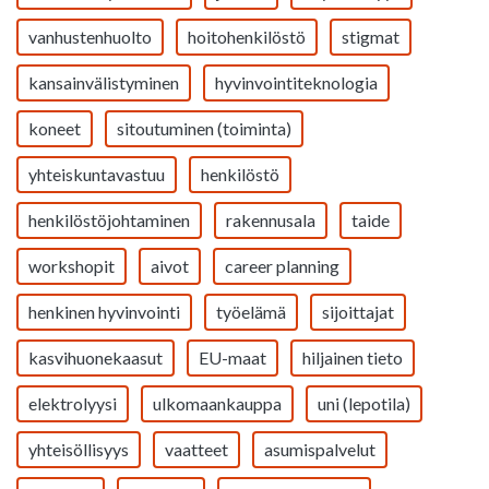
vanhustenhuolto
hoitohenkilöstö
stigmat
kansainvälistyminen
hyvinvointiteknologia
koneet
sitoutuminen (toiminta)
yhteiskuntavastuu
henkilöstö
henkilöstöjohtaminen
rakennusala
taide
workshopit
aivot
career planning
henkinen hyvinvointi
työelämä
sijoittajat
kasvihuonekaasut
EU-maat
hiljainen tieto
elektrolyysi
ulkomaankauppa
uni (lepotila)
yhteisöllisyys
vaatteet
asumispalvelut