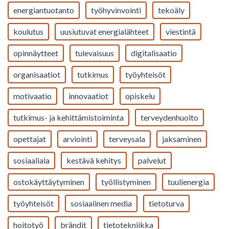
energiantuotanto
työhyvinvointi
tekoäly
koulutus
uusiutuvat energialähteet
viestintä
opinnäytteet
tulevaisuus
digitalisaatio
organisaatiot
tutkimus
työyhteisöt
motivaatio
innovaatiot
opiskelu
tutkimus- ja kehittämistoiminta
terveydenhuolto
opettajat
arviointi
terveysala
jaksaminen
sosiaaliala
kestävä kehitys
palvelut
ostokäyttäytyminen
työllistyminen
tuulienergia
työyhteisöt
sosiaalinen media
tietoturva
hoitotyö
brändit
tietotekniikka