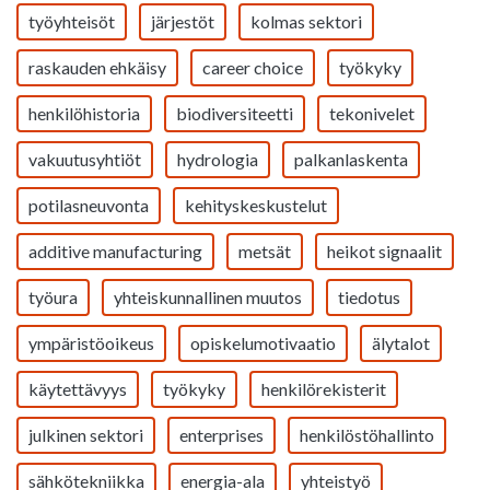
työyhteisöt
järjestöt
kolmas sektori
raskauden ehkäisy
career choice
työkyky
henkilöhistoria
biodiversiteetti
tekonivelet
vakuutusyhtiöt
hydrologia
palkanlaskenta
potilasneuvonta
kehityskeskustelut
additive manufacturing
metsät
heikot signaalit
työura
yhteiskunnallinen muutos
tiedotus
ympäristöoikeus
opiskelumotivaatio
älytalot
käytettävyys
työkyky
henkilörekisterit
julkinen sektori
enterprises
henkilöstöhallinto
sähkötekniikka
energia-ala
yhteistyö