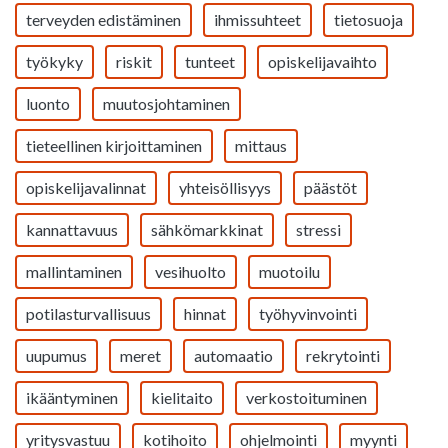
terveyden edistäminen
ihmissuhteet
tietosuoja
työkyky
riskit
tunteet
opiskelijavaihto
luonto
muutosjohtaminen
tieteellinen kirjoittaminen
mittaus
opiskelijavalinnat
yhteisöllisyys
päästöt
kannattavuus
sähkömarkkinat
stressi
mallintaminen
vesihuolto
muotoilu
potilasturvallisuus
hinnat
työhyvinvointi
uupumus
meret
automaatio
rekrytointi
ikääntyminen
kielitaito
verkostoituminen
yritysvastuu
kotihoito
ohjelmointi
myynti