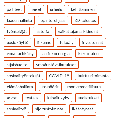
päihteet
naiset
urheilu
kehittäminen
laadunhallinta
opinto-ohjaus
3D-tulostus
työntekijät
historia
vaikuttajamarkkinointi
uusiokäyttö
liikenne
tekoäly
investoinnit
ennaltaehkäisy
aurinkoenergia
kiertotalous
sijaishuolto
ympäristövaikutukset
sosiaalityöntekijät
COVID-19
kulttuuritoiminta
elämänhallinta
insinöörit
moniammatillisuus
arvot
testaus
kilpailukyky
uudistukset
sosiaalityö
sijoitustoiminta
ikääntyneet