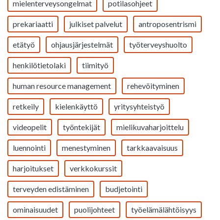
mielenterveysongelmat
potilasohjeet
prekariaatti
julkiset palvelut
antroposentrismi
etätyö
ohjausjärjestelmät
työterveyshuolto
henkilötietolaki
tiimityö
human resource management
rehevöityminen
retkeily
kielenkäyttö
yritysyhteistyö
videopelit
työntekijät
mielikuvaharjoittelu
luennointi
menestyminen
tarkkaavaisuus
harjoitukset
verkkokurssit
terveyden edistäminen
budjetointi
ominaisuudet
puolijohteet
työelämälähtöisyys