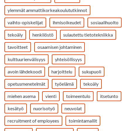
ylemmät ammattikorkeakoulututkinnot
vaihto-opiskelijat
ihmisoikeudet
sosiaalihuolto
tekoäly
henkilöstö
sulautettu tietotekniikka
tavoitteet
osaamisen johtaminen
kulttuurienvälisyys
yhteisöllisyys
avoin lähdekoodi
harjoittelu
sukupuoli
opetusmenetelmät
työelämä
tekoäly
miehen asema
vienti
toimeentulo
itsetunto
kesätyö
nuorisotyö
neuvolat
recruitment of employees
toimintamallit