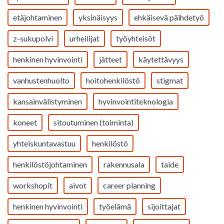
etäjohtaminen
yksinäisyys
ehkäisevä päihdetyö
z-sukupolvi
urheilijat
työyhteisöt
henkinen hyvinvointi
jätteet
käytettävyys
vanhustenhuolto
hoitohenkilöstö
stigmat
kansainvälistyminen
hyvinvointiteknologia
koneet
sitoutuminen (toiminta)
yhteiskuntavastuu
henkilöstö
henkilöstöjohtaminen
rakennusala
taide
workshopit
aivot
career planning
henkinen hyvinvointi
työelämä
sijoittajat