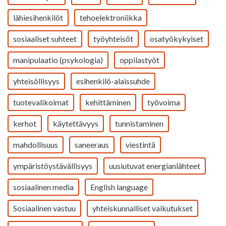
lähiesihenkilöt
tehoelektroniikka
sosiaaliset suhteet
työyhteisöt
osatyökykyiset
manipulaatio (psykologia)
oppilastyöt
yhteisöllisyys
esihenkilö-alaissuhde
tuotevalikoimat
kehittäminen
työvoima
kerhot
käytettävyys
tunnistaminen
mahdollisuus
saneeraus
viestintä
ympäristöystävällisyys
uusiutuvat energianlähteet
sosiaalinen media
English language
Sosiaalinen vastuu
yhteiskunnalliset vaikutukset