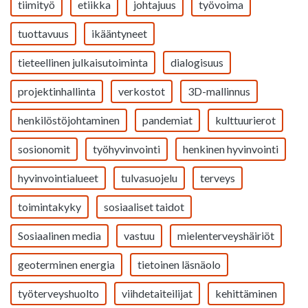
tiimityö
etiikka
johtajuus
työvoima
tuottavuus
ikääntyneet
tieteellinen julkaisutoiminta
dialogisuus
projektinhallinta
verkostot
3D-mallinnus
henkilöstöjohtaminen
pandemiat
kulttuurierot
sosionomit
työhyvinvointi
henkinen hyvinvointi
hyvinvointialueet
tulvasuojelu
terveys
toimintakyky
sosiaaliset taidot
Sosiaalinen media
vastuu
mielenterveyshäiriöt
geoterminen energia
tietoinen läsnäolo
työterveyshuolto
viihdetaiteilijat
kehittäminen