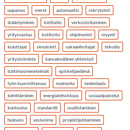
uupumus
meret
automaatio
rekrytointi
ikääntyminen
kielitaito
verkostoituminen
yritysvastuu
kotihoito
ohjelmointi
myynti
kuluttajat
simulointi
sairaanhoitajat
tekoäly
yritystoiminta
kansainvälinen yhteistyö
tutkimusmenetelmät
opiskelijaelämä
työn kuormittavuus
mainonta
vedenlaatu
kehittäminen
energiatehokkuus
sosiaalipalvelut
kuntoutus
standardit
osallistaminen
hulevesi
vesivoima
projektijohtaminen