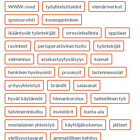
WWW-sivut
työyhteisötaidot
viemäriverkot
sponsorointi
koneoppiminen
ikääntyvät työntekijät
stressinhallinta
oppilaat
ravinteet
perioperatiivinen hoito
työntekijät
valmennus
asiakastyytyväisyys
kunnat
henkinen hyvinvointi
prosessit
lastenneuvolat
yritysyhteistyö
brändit
salasanat
hyvät käytännöt
hinnankorotus
taiteellinen työ
talvimerenkulku
insinöörit
kunta-ala
monialainen yhteistyö
käyttäjäkokemus
jätteet
ylellisyystavarat
ammatillinen kehitys