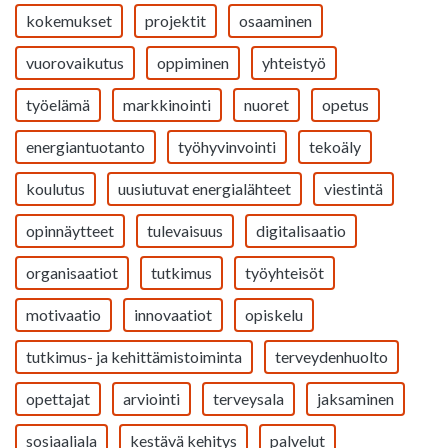
kokemukset
projektit
osaaminen
vuorovaikutus
oppiminen
yhteistyö
työelämä
markkinointi
nuoret
opetus
energiantuotanto
työhyvinvointi
tekoäly
koulutus
uusiutuvat energialähteet
viestintä
opinnäytteet
tulevaisuus
digitalisaatio
organisaatiot
tutkimus
työyhteisöt
motivaatio
innovaatiot
opiskelu
tutkimus- ja kehittämistoiminta
terveydenhuolto
opettajat
arviointi
terveysala
jaksaminen
sosiaaliala
kestävä kehitys
palvelut