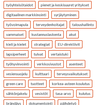
työyhteisötaidot
pienet ja keskisuuret yritykset
digitaalinen markkinointi
syrjäytyminen
työvoimapula
terveydenhoitajat
taloushallinto
vammaiset
kustannuslaskenta
akut
kieli ja kielet
strategiat
EU-direktiivit
lapsiperheet
tulvat
vertaistuki
työhyvinvointi
verkkosivustot
asenteet
vesiensuojelu
kulttuuri
terveysvaikutukset
green care
tuotteet
korkea-asteen koulutus
sähkönjakelu
vesistöt
tasa-arvo
kulutus
brändäys
dokumentointi
päihdetyö