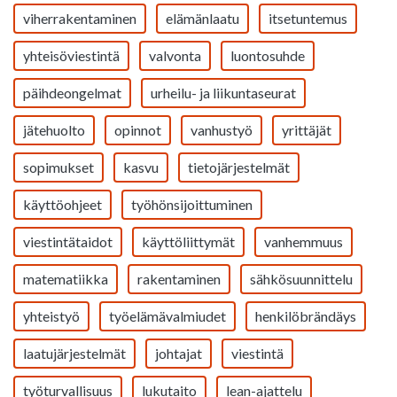
viherrakentaminen
elämänlaatu
itsetuntemus
yhteisöviestintä
valvonta
luontosuhde
päihdeongelmat
urheilu- ja liikuntaseurat
jätehuolto
opinnot
vanhustyö
yrittäjät
sopimukset
kasvu
tietojärjestelmät
käyttöohjeet
työhönsijoittuminen
viestintätaidot
käyttöliittymät
vanhemmuus
matematiikka
rakentaminen
sähkösuunnittelu
yhteistyö
työelämävalmiudet
henkilöbrändäys
laatujärjestelmät
johtajat
viestintä
työturvallisuus
lukutaito
lean-ajattelu