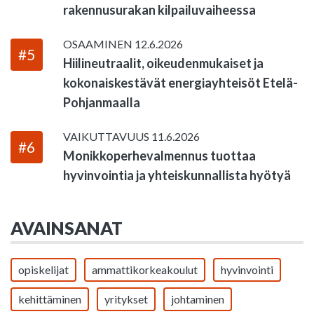
rakennusurakan kilpailuvaiheessa
OSAAMINEN
12.6.2026
#5
Hiilineutraalit, oikeudenmukaiset ja
kokonaiskestävät energiayhteisöt Etelä-
Pohjanmaalla
VAIKUTTAVUUS
11.6.2026
#6
Monikkoperhevalmennus tuottaa
hyvinvointia ja yhteiskunnallista hyötyä
AVAINSANAT
opiskelijat
ammattikorkeakoulut
hyvinvointi
kehittäminen
yritykset
johtaminen