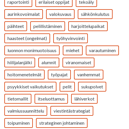
raportointi
erilaiset oppijat
tekoäly
aurinkovoimalat
valokuvaus
sähkönkulutus
päihteet
pelillistäminen
harjoittelupaikat
haasteet (ongelmat)
työhyvinvointi
luonnon monimuotoisuus
miehet
varautuminen
hiilijalanjälki
alumnit
viranomaiset
hoitomenetelmät
työpajat
vanhemmat
psyykkiset vaikutukset
pelit
sukupolvet
tietomallit
itseluottamus
lähiverkot
valmiussuunnittelu
viestintästrategiat
toipuminen
strateginen johtaminen