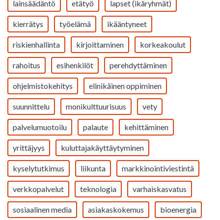
lainsäädäntö
etätyö
lapset (ikäryhmät)
kierrätys
työelämä
ikääntyneet
riskienhallinta
kirjoittaminen
korkeakoulut
rahoitus
esihenkilöt
perehdyttäminen
ohjelmistokehitys
elinikäinen oppiminen
suunnittelu
monikulttuurisuus
vety
palvelumuotoilu
palaute
kehittäminen
yrittäjyys
kuluttajakäyttäytyminen
kyselytutkimus
liikunta
markkinointiviestintä
verkkopalvelut
teknologia
varhaiskasvatus
sosiaalinen media
asiakaskokemus
bioenergia