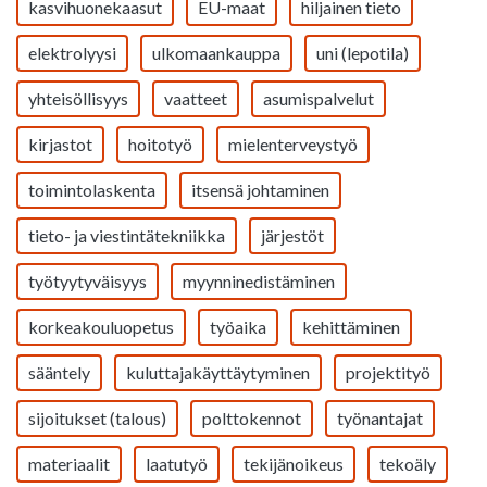
kasvihuonekaasut
EU-maat
hiljainen tieto
elektrolyysi
ulkomaankauppa
uni (lepotila)
yhteisöllisyys
vaatteet
asumispalvelut
kirjastot
hoitotyö
mielenterveystyö
toimintolaskenta
itsensä johtaminen
tieto- ja viestintätekniikka
järjestöt
työtyytyväisyys
myynninedistäminen
korkeakouluopetus
työaika
kehittäminen
sääntely
kuluttajakäyttäytyminen
projektityö
sijoitukset (talous)
polttokennot
työnantajat
materiaalit
laatutyö
tekijänoikeus
tekoäly