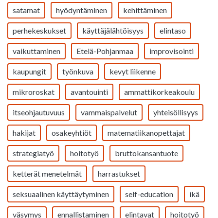
satamat
hyödyntäminen
kehittäminen
perhekeskukset
käyttäjälähtöisyys
elintaso
vaikuttaminen
Etelä-Pohjanmaa
improvisointi
kaupungit
työnkuva
kevyt liikenne
mikroroskat
avantouinti
ammattikorkeakoulu
itseohjautuvuus
vammaispalvelut
yhteisöllisyys
hakijat
osakeyhtiöt
matematiikanopettajat
strategiatyö
hoitotyö
bruttokansantuote
ketterät menetelmät
harrastukset
seksuaalinen käyttäytyminen
self-education
ikä
väsymys
ennallistaminen
elintavat
hoitotyö