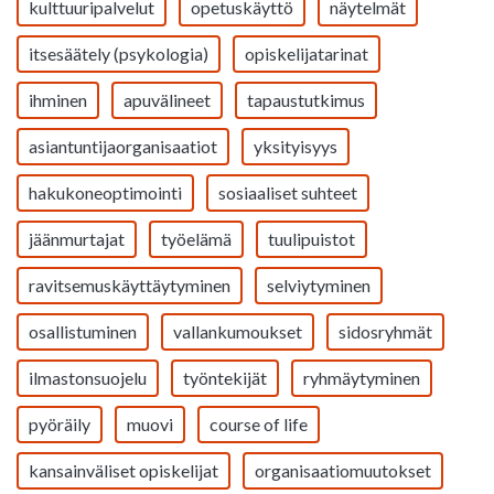
kulttuuripalvelut
opetuskäyttö
näytelmät
itsesäätely (psykologia)
opiskelijatarinat
ihminen
apuvälineet
tapaustutkimus
asiantuntijaorganisaatiot
yksityisyys
hakukoneoptimointi
sosiaaliset suhteet
jäänmurtajat
työelämä
tuulipuistot
ravitsemuskäyttäytyminen
selviytyminen
osallistuminen
vallankumoukset
sidosryhmät
ilmastonsuojelu
työntekijät
ryhmäytyminen
pyöräily
muovi
course of life
kansainväliset opiskelijat
organisaatiomuutokset