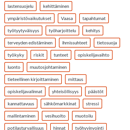
lastensuojelu
kehittäminen
ympäristövaikutukset
Vaasa
tapahtumat
työtyytyväisyys
työharjoittelu
kehitys
terveyden edistäminen
ihmissuhteet
tietosuoja
työkyky
riskit
tunteet
opiskelijavaihto
luonto
muutosjohtaminen
tieteellinen kirjoittaminen
mittaus
opiskelijavalinnat
yhteisöllisyys
päästöt
kannattavuus
sähkömarkkinat
stressi
mallintaminen
vesihuolto
muotoilu
potilasturvallisuus
hinnat
työhyvinvointi