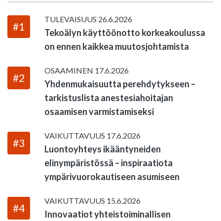
TULEVAISUUS
26.6.2026
#1
Tekoälyn käyttöönotto korkeakoulussa
on ennen kaikkea muutosjohtamista
OSAAMINEN
17.6.2026
#2
Yhdenmukaisuutta perehdytykseen –
tarkistuslista anestesiahoitajan
osaamisen varmistamiseksi
VAIKUTTAVUUS
17.6.2026
#3
Luontoyhteys ikääntyneiden
elinympäristössä – inspiraatiota
ympärivuorokautiseen asumiseen
VAIKUTTAVUUS
15.6.2026
#4
Innovaatiot yhteistoiminallisen