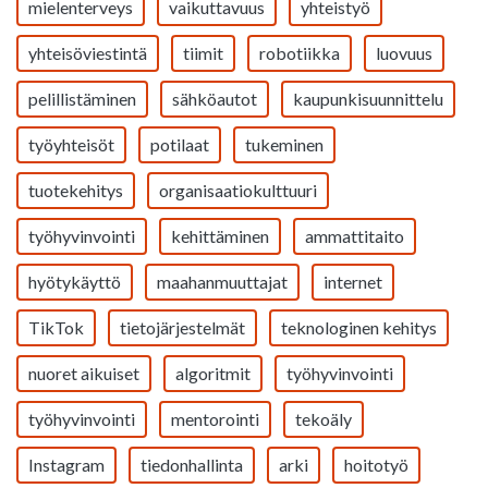
mielenterveys
vaikuttavuus
yhteistyö
yhteisöviestintä
tiimit
robotiikka
luovuus
pelillistäminen
sähköautot
kaupunkisuunnittelu
työyhteisöt
potilaat
tukeminen
tuotekehitys
organisaatiokulttuuri
työhyvinvointi
kehittäminen
ammattitaito
hyötykäyttö
maahanmuuttajat
internet
TikTok
tietojärjestelmät
teknologinen kehitys
nuoret aikuiset
algoritmit
työhyvinvointi
työhyvinvointi
mentorointi
tekoäly
Instagram
tiedonhallinta
arki
hoitotyö