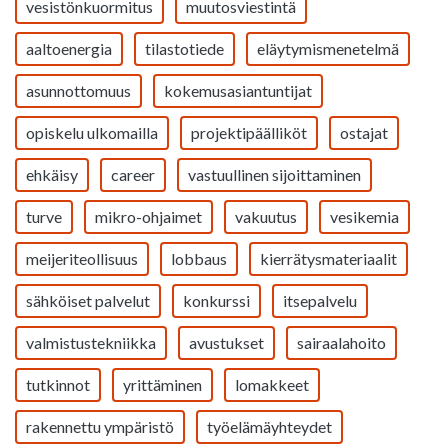
vesistönkuormitus
muutosviestintä
aaltoenergia
tilastotiede
eläytymismenetelmä
asunnottomuus
kokemusasiantuntijat
opiskelu ulkomailla
projektipäälliköt
ostajat
ehkäisy
career
vastuullinen sijoittaminen
turve
mikro-ohjaimet
vakuutus
vesikemia
meijeriteollisuus
lobbaus
kierrätysmateriaalit
sähköiset palvelut
konkurssi
itsepalvelu
valmistustekniikka
avustukset
sairaalahoito
tutkinnot
yrittäminen
lomakkeet
rakennettu ympäristö
työelämäyhteydet