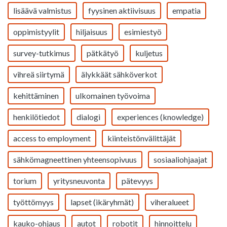
lisäävä valmistus
fyysinen aktiivisuus
empatia
oppimistyylit
hiljaisuus
esimiestyö
survey-tutkimus
pätkätyö
kuljetus
vihreä siirtymä
älykkäät sähköverkot
kehittäminen
ulkomainen työvoima
henkilötiedot
dialogi
experiences (knowledge)
access to employment
kiinteistönvälittäjät
sähkömagneettinen yhteensopivuus
sosiaaliohjaajat
torium
yritysneuvonta
pätevyys
työttömyys
lapset (ikäryhmät)
viheralueet
kauko-ohjaus
autot
robotit
hinnoittelu