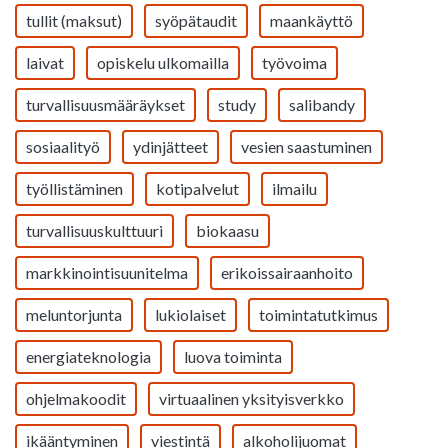
tullit (maksut)
syöpätaudit
maankäyttö
laivat
opiskelu ulkomailla
työvoima
turvallisuusmääräykset
study
salibandy
sosiaalityö
ydinjätteet
vesien saastuminen
työllistäminen
kotipalvelut
ilmailu
turvallisuuskulttuuri
biokaasu
markkinointisuunitelma
erikoissairaanhoito
meluntorjunta
lukiolaiset
toimintatutkimus
energiateknologia
luova toiminta
ohjelmakoodit
virtuaalinen yksityisverkko
ikääntyminen
viestintä
alkoholijuomat