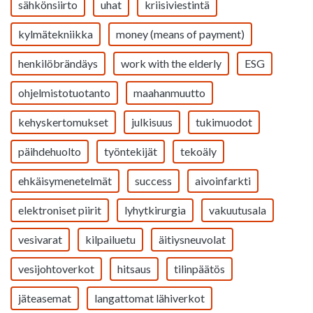
sähkönsiirto
uhat
kriisiviestintä
kylmätekniikka
money (means of payment)
henkilöbrändäys
work with the elderly
ESG
ohjelmistotuotanto
maahanmuutto
kehyskertomukset
julkisuus
tukimuodot
päihdehuolto
työntekijät
tekoäly
ehkäisymenetelmät
success
aivoinfarkti
elektroniset piirit
lyhytkirurgia
vakuutusala
vesivarat
kilpailuetu
äitiysneuvolat
vesijohtoverkot
hitsaus
tilinpäätös
jäteasemat
langattomat lähiverkot