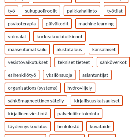
työ
sukupuoliroolit
palkkahallinto
työtilat
psykoterapia
päiväkodit
machine learning
voimalat
korkeakoulututkinnot
maaseutumatkailu
alustatalous
kansalaiset
vesistövaikutukset
tekniset tieteet
sähköverkot
esihenkilötyö
yksilönsuoja
asiantuntijat
organisations (systems)
hydroviljely
sähkömagneettinen säteily
kirjallisuuskatsaukset
kirjallinen viestintä
palveluliiketoiminta
täydennyskoulutus
henkilöstö
kuvataide