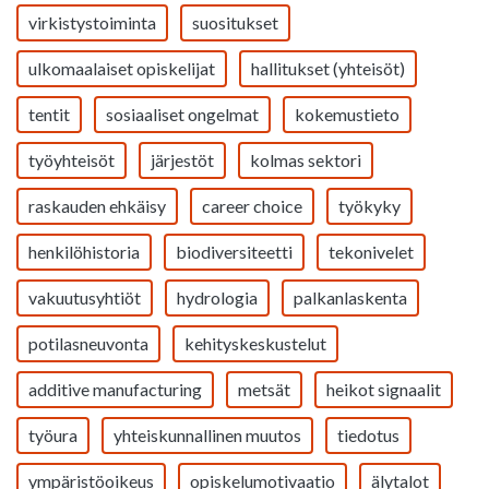
virkistystoiminta
suositukset
ulkomaalaiset opiskelijat
hallitukset (yhteisöt)
tentit
sosiaaliset ongelmat
kokemustieto
työyhteisöt
järjestöt
kolmas sektori
raskauden ehkäisy
career choice
työkyky
henkilöhistoria
biodiversiteetti
tekonivelet
vakuutusyhtiöt
hydrologia
palkanlaskenta
potilasneuvonta
kehityskeskustelut
additive manufacturing
metsät
heikot signaalit
työura
yhteiskunnallinen muutos
tiedotus
ympäristöoikeus
opiskelumotivaatio
älytalot