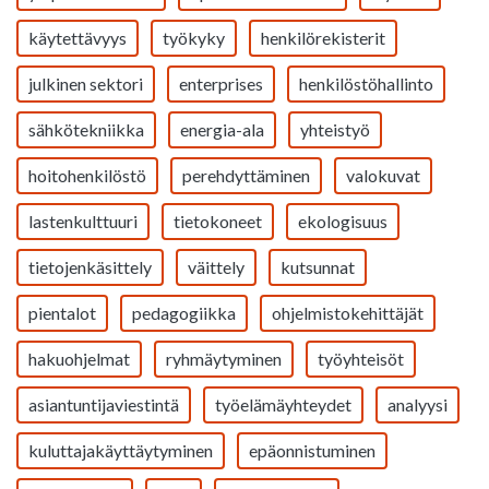
käytettävyys
työkyky
henkilörekisterit
julkinen sektori
enterprises
henkilöstöhallinto
sähkötekniikka
energia-ala
yhteistyö
hoitohenkilöstö
perehdyttäminen
valokuvat
lastenkulttuuri
tietokoneet
ekologisuus
tietojenkäsittely
väittely
kutsunnat
pientalot
pedagogiikka
ohjelmistokehittäjät
hakuohjelmat
ryhmäytyminen
työyhteisöt
asiantuntijaviestintä
työelämäyhteydet
analyysi
kuluttajakäyttäytyminen
epäonnistuminen