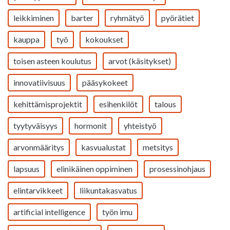
leikkiminen
barter
ryhmätyö
pyörätiet
kauppa
työ
kokoukset
toisen asteen koulutus
arvot (käsitykset)
innovatiivisuus
pääsykokeet
kehittämisprojektit
esihenkilöt
talous
tyytyväisyys
hormonit
yhteistyö
arvonmääritys
kasvualustat
metsitys
lapsuus
elinikäinen oppiminen
prosessinohjaus
elintarvikkeet
liikuntakasvatus
artificial intelligence
työn imu