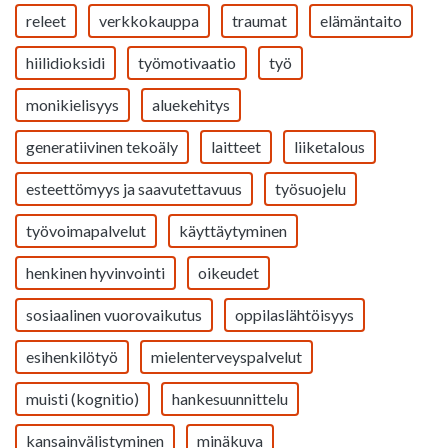
releet
verkkokauppa
traumat
elämäntaito
hiilidioksidi
työmotivaatio
työ
monikielisyys
aluekehitys
generatiivinen tekoäly
laitteet
liiketalous
esteettömyys ja saavutettavuus
työsuojelu
työvoimapalvelut
käyttäytyminen
henkinen hyvinvointi
oikeudet
sosiaalinen vuorovaikutus
oppilaslähtöisyys
esihenkilötyö
mielenterveyspalvelut
muisti (kognitio)
hankesuunnittelu
kansainvälistyminen
minäkuva