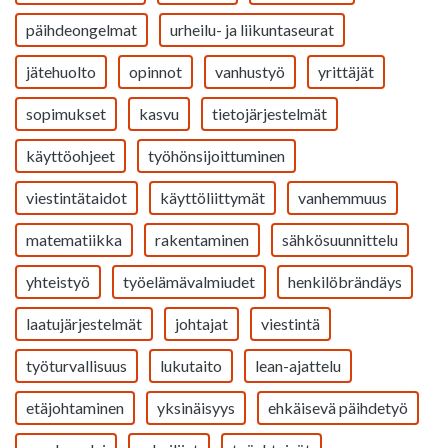
päihdeongelmat
urheilu- ja liikuntaseurat
jätehuolto
opinnot
vanhustyö
yrittäjät
sopimukset
kasvu
tietojärjestelmät
käyttöohjeet
työhönsijoittuminen
viestintätaidot
käyttöliittymät
vanhemmuus
matematiikka
rakentaminen
sähkösuunnittelu
yhteistyö
työelämävalmiudet
henkilöbrändäys
laatujärjestelmät
johtajat
viestintä
työturvallisuus
lukutaito
lean-ajattelu
etäjohtaminen
yksinäisyys
ehkäisevä päihdetyö