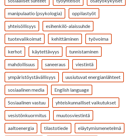
sosiaaliset suhteet
työyhteisöt
osatyökykyiset
manipulaatio (psykologia)
oppilastyöt
yhteisöllisyys
esihenkilö-alaissuhde
tuotevalikoimat
kehittäminen
työvoima
kerhot
käytettävyys
tunnistaminen
mahdollisuus
saneeraus
viestintä
ympäristöystävällisyys
uusiutuvat energianlähteet
sosiaalinen media
English language
Sosiaalinen vastuu
yhteiskunnalliset vaikutukset
vesistönkuormitus
muutosviestintä
aaltoenergia
tilastotiede
eläytymismenetelmä