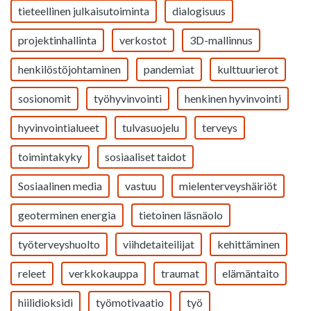
tieteellinen julkaisutoiminta
dialogisuus
projektinhallinta
verkostot
3D-mallinnus
henkilöstöjohtaminen
pandemiat
kulttuurierot
sosionomit
työhyvinvointi
henkinen hyvinvointi
hyvinvointialueet
tulvasuojelu
terveys
toimintakyky
sosiaaliset taidot
Sosiaalinen media
vastuu
mielenterveyshäiriöt
geoterminen energia
tietoinen läsnäolo
työterveyshuolto
viihdetaiteilijat
kehittäminen
releet
verkkokauppa
traumat
elämäntaito
hiilidioksidi
työmotivaatio
työ