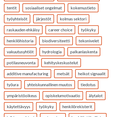
tentit
sosiaaliset ongelmat
kokemustieto
työyhteisöt
järjestöt
kolmas sektori
raskauden ehkäisy
career choice
työkyky
henkilöhistoria
biodiversiteetti
tekonivelet
vakuutusyhtiöt
hydrologia
palkanlaskenta
potilasneuvonta
kehityskeskustelut
additive manufacturing
metsät
heikot signaalit
työura
yhteiskunnallinen muutos
tiedotus
ympäristöoikeus
opiskelumotivaatio
älytalot
käytettävyys
työkyky
henkilörekisterit