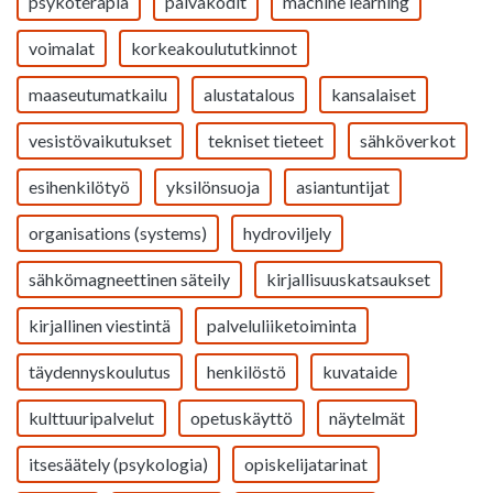
psykoterapia
päiväkodit
machine learning
voimalat
korkeakoulututkinnot
maaseutumatkailu
alustatalous
kansalaiset
vesistövaikutukset
tekniset tieteet
sähköverkot
esihenkilötyö
yksilönsuoja
asiantuntijat
organisations (systems)
hydroviljely
sähkömagneettinen säteily
kirjallisuuskatsaukset
kirjallinen viestintä
palveluliiketoiminta
täydennyskoulutus
henkilöstö
kuvataide
kulttuuripalvelut
opetuskäyttö
näytelmät
itsesäätely (psykologia)
opiskelijatarinat