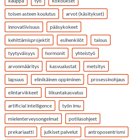
kauppa
työ
kokoukset
toisen asteen koulutus
arvot (käsitykset)
innovatiivisuus
pääsykokeet
kehittämisprojektit
esihenkilöt
talous
tyytyväisyys
hormonit
yhteistyö
arvonmääritys
kasvualustat
metsitys
lapsuus
elinikäinen oppiminen
prosessinohjaus
elintarvikkeet
liikuntakasvatus
artificial intelligence
työn imu
mielenterveysongelmat
potilasohjeet
prekariaatti
julkiset palvelut
antroposentrismi