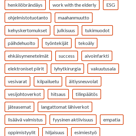
henkilöbrändäys
work with the elderly
ESG
ohjelmistotuotanto
maahanmuutto
kehyskertomukset
julkisuus
tukimuodot
päihdehuolto
työntekijät
tekoäly
ehkäisymenetelmät
success
aivoinfarkti
elektroniset piirit
lyhytkirurgia
vakuutusala
vesivarat
kilpailuetu
äitiysneuvolat
vesijohtoverkot
hitsaus
tilinpäätös
jäteasemat
langattomat lähiverkot
lisäävä valmistus
fyysinen aktiivisuus
empatia
oppimistyylit
hiljaisuus
esimiestyö