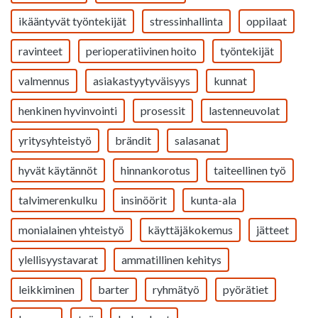
ikääntyvät työntekijät
stressinhallinta
oppilaat
ravinteet
perioperatiivinen hoito
työntekijät
valmennus
asiakastyytyväisyys
kunnat
henkinen hyvinvointi
prosessit
lastenneuvolat
yritysyhteistyö
brändit
salasanat
hyvät käytännöt
hinnankorotus
taiteellinen työ
talvimerenkulku
insinöörit
kunta-ala
monialainen yhteistyö
käyttäjäkokemus
jätteet
ylellisyystavarat
ammatillinen kehitys
leikkiminen
barter
ryhmätyö
pyörätiet