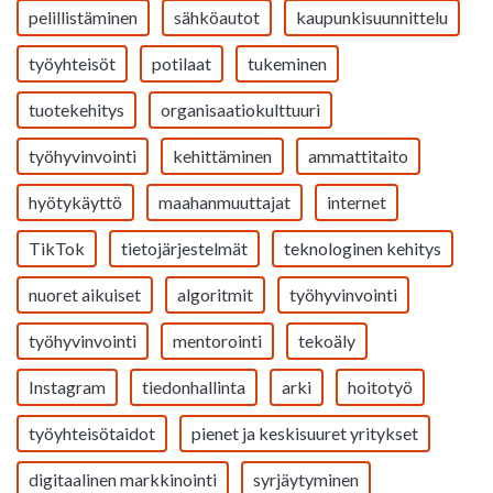
pelillistäminen
sähköautot
kaupunkisuunnittelu
työyhteisöt
potilaat
tukeminen
tuotekehitys
organisaatiokulttuuri
työhyvinvointi
kehittäminen
ammattitaito
hyötykäyttö
maahanmuuttajat
internet
TikTok
tietojärjestelmät
teknologinen kehitys
nuoret aikuiset
algoritmit
työhyvinvointi
työhyvinvointi
mentorointi
tekoäly
Instagram
tiedonhallinta
arki
hoitotyö
työyhteisötaidot
pienet ja keskisuuret yritykset
digitaalinen markkinointi
syrjäytyminen