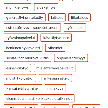
monikielisyys
aluekehitys
generatiivinen tekoäly
laitteet
liiketalous
esteettömyys ja saavutettavuus
työsuojelu
työvoimapalvelut
käyttäytyminen
henkinen hyvinvointi
oikeudet
sosiaalinen vuorovaikutus
oppilaslähtöisyys
esihenkilötyö
mielenterveyspalvelut
muisti (kognitio)
hankesuunnittelu
kansainvälistyminen
minäkuva
ylemmät ammattikorkeakoulututkinnot