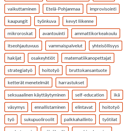
vaikuttaminen
Etelä-Pohjanmaa
improvisointi
kaupungit
työnkuva
kevyt liikenne
mikroroskat
avantouinti
ammattikorkeakoulu
itseohjautuvuus
vammaispalvelut
yhteisöllisyys
hakijat
osakeyhtiöt
matematiikanopettajat
strategiatyö
hoitotyö
bruttokansantuote
ketterät menetelmät
harrastukset
seksuaalinen käyttäytyminen
self-education
ikä
väsymys
ennallistaminen
elintavat
hoitotyö
työ
sukupuoliroolit
palkkahallinto
työtilat