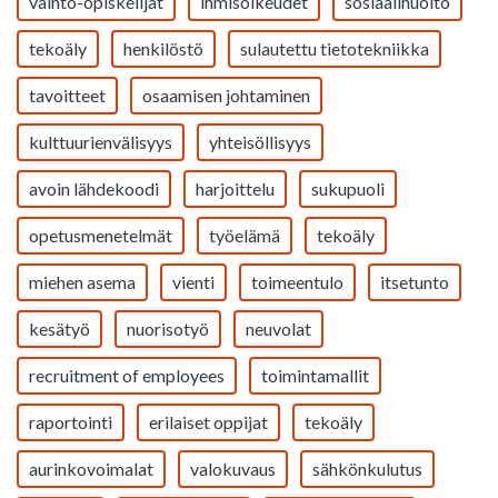
vaihto-opiskelijat
ihmisoikeudet
sosiaalihuolto
tekoäly
henkilöstö
sulautettu tietotekniikka
tavoitteet
osaamisen johtaminen
kulttuurienvälisyys
yhteisöllisyys
avoin lähdekoodi
harjoittelu
sukupuoli
opetusmenetelmät
työelämä
tekoäly
miehen asema
vienti
toimeentulo
itsetunto
kesätyö
nuorisotyö
neuvolat
recruitment of employees
toimintamallit
raportointi
erilaiset oppijat
tekoäly
aurinkovoimalat
valokuvaus
sähkönkulutus