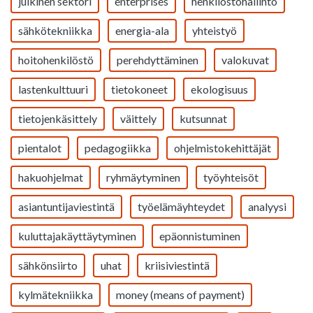
julkinen sektori
enterprises
henkilöstöhallinto
sähkötekniikka
energia-ala
yhteistyö
hoitohenkilöstö
perehdyttäminen
valokuvat
lastenkulttuuri
tietokoneet
ekologisuus
tietojenkäsittely
väittely
kutsunnat
pientalot
pedagogiikka
ohjelmistokehittäjät
hakuohjelmat
ryhmäytyminen
työyhteisöt
asiantuntijaviestintä
työelämäyhteydet
analyysi
kuluttajakäyttäytyminen
epäonnistuminen
sähkönsiirto
uhat
kriisiviestintä
kylmätekniikka
money (means of payment)