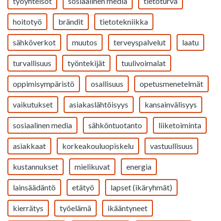
työyhteisöt
sosiaalinen media
tietoturva
hoitotyö
brändit
tietotekniikka
sähköverkot
muutos
terveyspalvelut
laatu
turvallisuus
työntekijät
tuulivoimalat
oppimisympäristö
osallisuus
opetusmenetelmät
vaikutukset
asiakaslähtöisyys
kansainvälisyys
sosiaalinen media
sähköntuotanto
liiketoiminta
asiakkaat
korkeakouluopiskelu
vastuullisuus
kustannukset
mielikuvat
energia
lainsäädäntö
etätyö
lapset (ikäryhmät)
kierrätys
työelämä
ikääntyneet