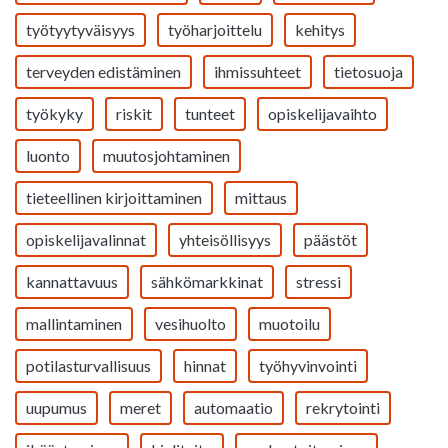
työtyytyväisyys
työharjoittelu
kehitys
terveyden edistäminen
ihmissuhteet
tietosuoja
työkyky
riskit
tunteet
opiskelijavaihto
luonto
muutosjohtaminen
tieteellinen kirjoittaminen
mittaus
opiskelijavalinnat
yhteisöllisyys
päästöt
kannattavuus
sähkömarkkinat
stressi
mallintaminen
vesihuolto
muotoilu
potilasturvallisuus
hinnat
työhyvinvointi
uupumus
meret
automaatio
rekrytointi