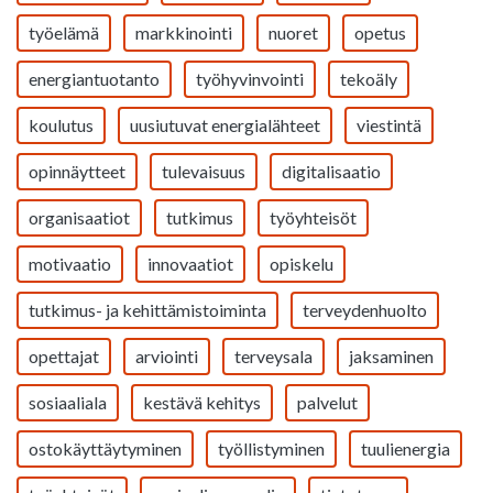
työelämä
markkinointi
nuoret
opetus
energiantuotanto
työhyvinvointi
tekoäly
koulutus
uusiutuvat energialähteet
viestintä
opinnäytteet
tulevaisuus
digitalisaatio
organisaatiot
tutkimus
työyhteisöt
motivaatio
innovaatiot
opiskelu
tutkimus- ja kehittämistoiminta
terveydenhuolto
opettajat
arviointi
terveysala
jaksaminen
sosiaaliala
kestävä kehitys
palvelut
ostokäyttäytyminen
työllistyminen
tuulienergia