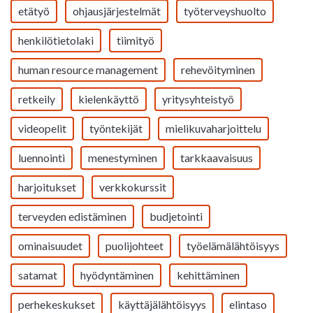
etätyö
ohjausjärjestelmät
työterveyshuolto
henkilötietolaki
tiimityö
human resource management
rehevöityminen
retkeily
kielenkäyttö
yritysyhteistyö
videopelit
työntekijät
mielikuvaharjoittelu
luennointi
menestyminen
tarkkaavaisuus
harjoitukset
verkkokurssit
terveyden edistäminen
budjetointi
ominaisuudet
puolijohteet
työelämälähtöisyys
satamat
hyödyntäminen
kehittäminen
perhekeskukset
käyttäjälähtöisyys
elintaso