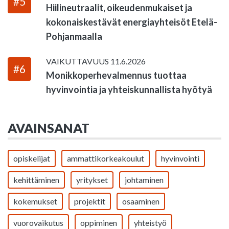
#5
Hiilineutraalit, oikeudenmukaiset ja
kokonaiskestävät energiayhteisöt Etelä-
Pohjanmaalla
VAIKUTTAVUUS
11.6.2026
#6
Monikkoperhevalmennus tuottaa
hyvinvointia ja yhteiskunnallista hyötyä
AVAINSANAT
opiskelijat
ammattikorkeakoulut
hyvinvointi
kehittäminen
yritykset
johtaminen
kokemukset
projektit
osaaminen
vuorovaikutus
oppiminen
yhteistyö