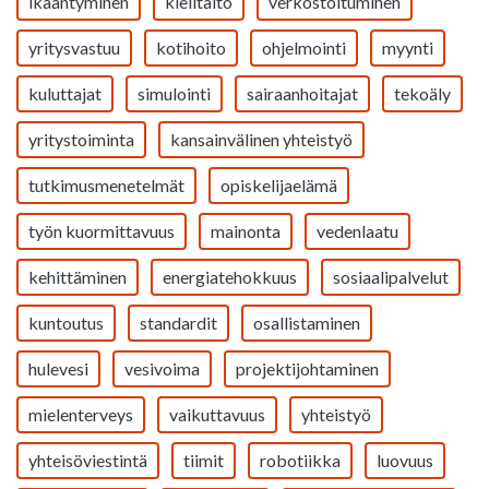
ikääntyminen
kielitaito
verkostoituminen
yritysvastuu
kotihoito
ohjelmointi
myynti
kuluttajat
simulointi
sairaanhoitajat
tekoäly
yritystoiminta
kansainvälinen yhteistyö
tutkimusmenetelmät
opiskelijaelämä
työn kuormittavuus
mainonta
vedenlaatu
kehittäminen
energiatehokkuus
sosiaalipalvelut
kuntoutus
standardit
osallistaminen
hulevesi
vesivoima
projektijohtaminen
mielenterveys
vaikuttavuus
yhteistyö
yhteisöviestintä
tiimit
robotiikka
luovuus