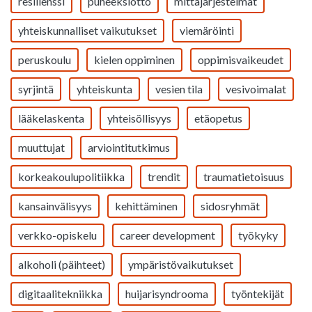
resilienssi
puheeksiotto
mittajärjestelmät
yhteiskunnalliset vaikutukset
viemäröinti
peruskoulu
kielen oppiminen
oppimisvaikeudet
syrjintä
yhteiskunta
vesien tila
vesivoimalat
lääkelaskenta
yhteisöllisyys
etäopetus
muuttujat
arviointitutkimus
korkeakoulupolitiikka
trendit
traumatietoisuus
kansainvälisyys
kehittäminen
sidosryhmät
verkko-opiskelu
career development
työkyky
alkoholi (päihteet)
ympäristövaikutukset
digitaalitekniikka
huijarisyndrooma
työntekijät