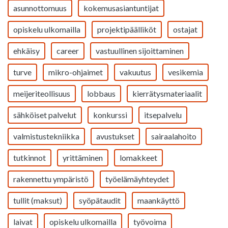
asunnottomuus
kokemusasiantuntijat
opiskelu ulkomailla
projektipäälliköt
ostajat
ehkäisy
career
vastuullinen sijoittaminen
turve
mikro-ohjaimet
vakuutus
vesikemia
meijeriteollisuus
lobbaus
kierrätysmateriaalit
sähköiset palvelut
konkurssi
itsepalvelu
valmistustekniikka
avustukset
sairaalahoito
tutkinnot
yrittäminen
lomakkeet
rakennettu ympäristö
työelämäyhteydet
tullit (maksut)
syöpätaudit
maankäyttö
laivat
opiskelu ulkomailla
työvoima