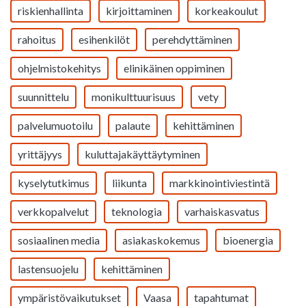
riskienhallinta
kirjoittaminen
korkeakoulut
rahoitus
esihenkilöt
perehdyttäminen
ohjelmistokehitys
elinikäinen oppiminen
suunnittelu
monikulttuurisuus
vety
palvelumuotoilu
palaute
kehittäminen
yrittäjyys
kuluttajakäyttäytyminen
kyselytutkimus
liikunta
markkinointiviestintä
verkkopalvelut
teknologia
varhaiskasvatus
sosiaalinen media
asiakaskokemus
bioenergia
lastensuojelu
kehittäminen
ympäristövaikutukset
Vaasa
tapahtumat