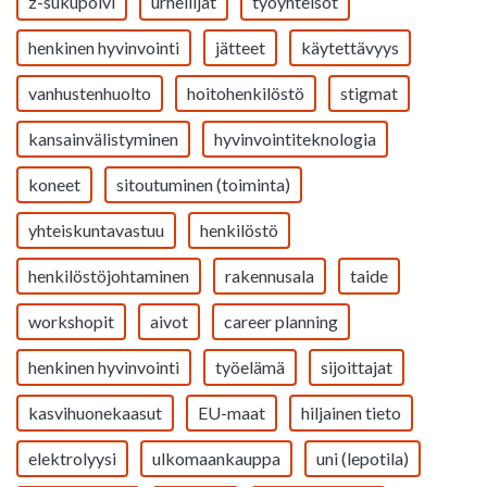
z-sukupolvi
urheilijat
työyhteisöt
henkinen hyvinvointi
jätteet
käytettävyys
vanhustenhuolto
hoitohenkilöstö
stigmat
kansainvälistyminen
hyvinvointiteknologia
koneet
sitoutuminen (toiminta)
yhteiskuntavastuu
henkilöstö
henkilöstöjohtaminen
rakennusala
taide
workshopit
aivot
career planning
henkinen hyvinvointi
työelämä
sijoittajat
kasvihuonekaasut
EU-maat
hiljainen tieto
elektrolyysi
ulkomaankauppa
uni (lepotila)