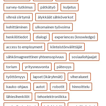
survey-tutkimus
pätkätyö
kuljetus
vihreä siirtymä
älykkäät sähköverkot
kehittäminen
ulkomainen työvoima
henkilötiedot
dialogi
experiences (knowledge)
access to employment
kiinteistönvälittäjät
sähkömagneettinen yhteensopivuus
sosiaaliohjaajat
torium
yritysneuvonta
pätevyys
työttömyys
lapset (ikäryhmät)
viheralueet
kauko-ohjaus
autot
robotit
hinnoittelu
lähiesihenkilöt
tehoelektroniikka