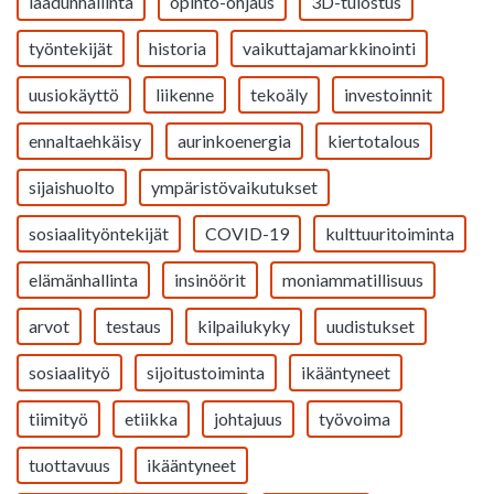
laadunhallinta
opinto-ohjaus
3D-tulostus
työntekijät
historia
vaikuttajamarkkinointi
uusiokäyttö
liikenne
tekoäly
investoinnit
ennaltaehkäisy
aurinkoenergia
kiertotalous
sijaishuolto
ympäristövaikutukset
sosiaalityöntekijät
COVID-19
kulttuuritoiminta
elämänhallinta
insinöörit
moniammatillisuus
arvot
testaus
kilpailukyky
uudistukset
sosiaalityö
sijoitustoiminta
ikääntyneet
tiimityö
etiikka
johtajuus
työvoima
tuottavuus
ikääntyneet