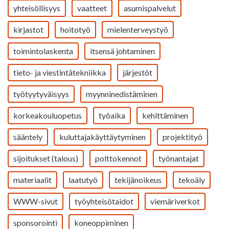
yhteisöllisyys
vaatteet
asumispalvelut
kirjastot
hoitotyö
mielenterveystyö
toimintolaskenta
itsensä johtaminen
tieto- ja viestintätekniikka
järjestöt
työtyytyväisyys
myynninedistäminen
korkeakouluopetus
työaika
kehittäminen
sääntely
kuluttajakäyttäytyminen
projektityö
sijoitukset (talous)
polttokennot
työnantajat
materiaalit
laatutyö
tekijänoikeus
tekoäly
WWW-sivut
työyhteisötaidot
viemäriverkot
sponsorointi
koneoppiminen