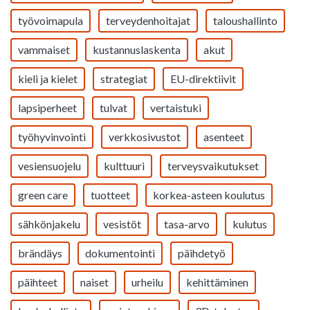
työvoimapula
terveydenhoitajat
taloushallinto
vammaiset
kustannuslaskenta
akut
kieli ja kielet
strategiat
EU-direktiivit
lapsiperheet
tulvat
vertaistuki
työhyvinvointi
verkkosivustot
asenteet
vesiensuojelu
kulttuuri
terveysvaikutukset
green care
tuotteet
korkea-asteen koulutus
sähkönjakelu
vesistöt
tasa-arvo
kulutus
brändäys
dokumentointi
päihdetyö
päihteet
naiset
urheilu
kehittäminen