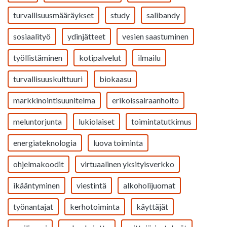
turvallisuusmääräykset
study
salibandy
sosiaalityö
ydinjätteet
vesien saastuminen
työllistäminen
kotipalvelut
ilmailu
turvallisuuskulttuuri
biokaasu
markkinointisuunitelma
erikoissairaanhoito
meluntorjunta
lukiolaiset
toimintatutkimus
energiateknologia
luova toiminta
ohjelmakoodit
virtuaalinen yksityisverkko
ikääntyminen
viestintä
alkoholijuomat
työnantajat
kerhotoiminta
käyttäjät