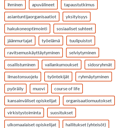
ihminen
apuvälineet
tapaustutkimus
asiantuntijaorganisaatiot
yksityisyys
hakukoneoptimointi
sosiaaliset suhteet
jäänmurtajat
työelämä
tuulipuistot
ravitsemuskäyttäytyminen
selviytyminen
osallistuminen
vallankumoukset
sidosryhmät
ilmastonsuojelu
työntekijät
ryhmäytyminen
pyöräily
muovi
course of life
kansainväliset opiskelijat
organisaatiomuutokset
virkistystoiminta
suositukset
ulkomaalaiset opiskelijat
hallitukset (yhteisöt)