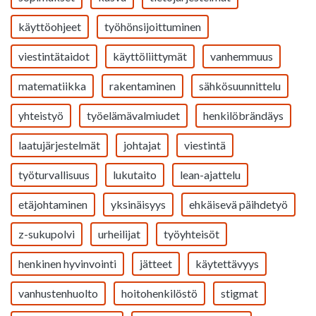
käyttöohjeet
työhönsijoittuminen
viestintätaidot
käyttöliittymät
vanhemmuus
matematiikka
rakentaminen
sähkösuunnittelu
yhteistyö
työelämävalmiudet
henkilöbrändäys
laatujärjestelmät
johtajat
viestintä
työturvallisuus
lukutaito
lean-ajattelu
etäjohtaminen
yksinäisyys
ehkäisevä päihdetyö
z-sukupolvi
urheilijat
työyhteisöt
henkinen hyvinvointi
jätteet
käytettävyys
vanhustenhuolto
hoitohenkilöstö
stigmat