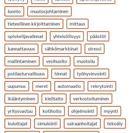
luonto
muutosjohtaminen
tieteellinen kirjoittaminen
mittaus
opiskelijavalinnat
yhteisöllisyys
päästöt
kannattavuus
sähkömarkkinat
stressi
mallintaminen
vesihuolto
muotoilu
potilasturvallisuus
hinnat
työhyvinvointi
uupumus
meret
automaatio
rekrytointi
ikääntyminen
kielitaito
verkostoituminen
yritysvastuu
kotihoito
ohjelmointi
myynti
kuluttajat
simulointi
sairaanhoitajat
tekoäly