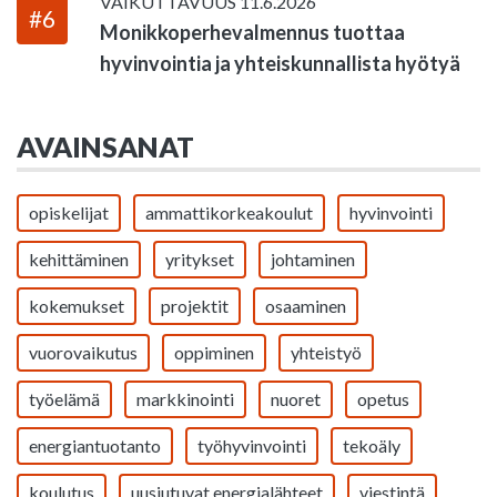
VAIKUTTAVUUS
11.6.2026
#6
Monikkoperhevalmennus tuottaa
hyvinvointia ja yhteiskunnallista hyötyä
AVAINSANAT
opiskelijat
ammattikorkeakoulut
hyvinvointi
kehittäminen
yritykset
johtaminen
kokemukset
projektit
osaaminen
vuorovaikutus
oppiminen
yhteistyö
työelämä
markkinointi
nuoret
opetus
energiantuotanto
työhyvinvointi
tekoäly
koulutus
uusiutuvat energialähteet
viestintä