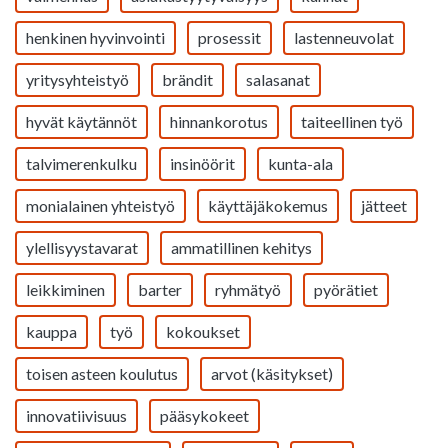
henkinen hyvinvointi
prosessit
lastenneuvolat
yritysyhteistyö
brändit
salasanat
hyvät käytännöt
hinnankorotus
taiteellinen työ
talvimerenkulku
insinöörit
kunta-ala
monialainen yhteistyö
käyttäjäkokemus
jätteet
ylellisyystavarat
ammatillinen kehitys
leikkiminen
barter
ryhmätyö
pyörätiet
kauppa
työ
kokoukset
toisen asteen koulutus
arvot (käsitykset)
innovatiivisuus
pääsykokeet