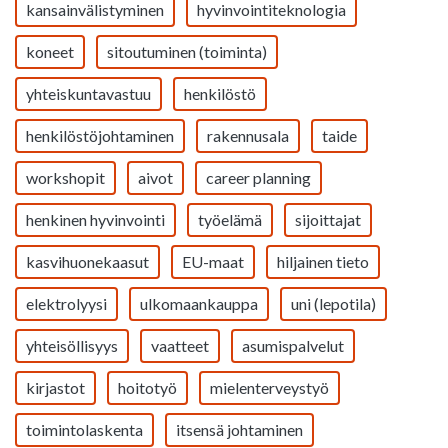
kansainvälistyminen
hyvinvointiteknologia
koneet
sitoutuminen (toiminta)
yhteiskuntavastuu
henkilöstö
henkilöstöjohtaminen
rakennusala
taide
workshopit
aivot
career planning
henkinen hyvinvointi
työelämä
sijoittajat
kasvihuonekaasut
EU-maat
hiljainen tieto
elektrolyysi
ulkomaankauppa
uni (lepotila)
yhteisöllisyys
vaatteet
asumispalvelut
kirjastot
hoitotyö
mielenterveystyö
toimintolaskenta
itsensä johtaminen