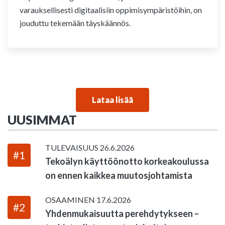
varauksellisesti digitaalisiin oppimisympäristöihin, on
jouduttu tekemään täyskäännös.
Lataa lisää
UUSIMMAT
TULEVAISUUS
26.6.2026
#1
Tekoälyn käyttöönotto korkeakoulussa
on ennen kaikkea muutosjohtamista
OSAAMINEN
17.6.2026
#2
Yhdenmukaisuutta perehdytykseen –