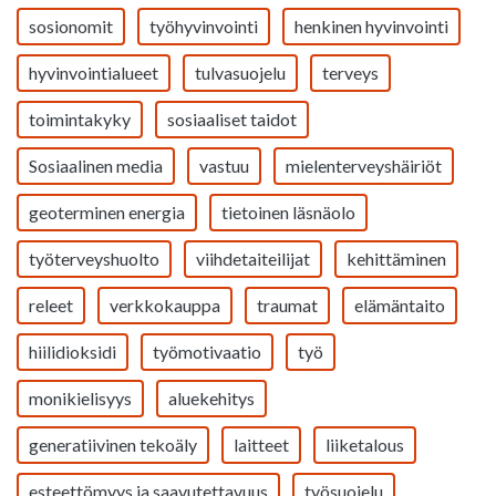
sosionomit
työhyvinvointi
henkinen hyvinvointi
hyvinvointialueet
tulvasuojelu
terveys
toimintakyky
sosiaaliset taidot
Sosiaalinen media
vastuu
mielenterveyshäiriöt
geoterminen energia
tietoinen läsnäolo
työterveyshuolto
viihdetaiteilijat
kehittäminen
releet
verkkokauppa
traumat
elämäntaito
hiilidioksidi
työmotivaatio
työ
monikielisyys
aluekehitys
generatiivinen tekoäly
laitteet
liiketalous
esteettömyys ja saavutettavuus
työsuojelu