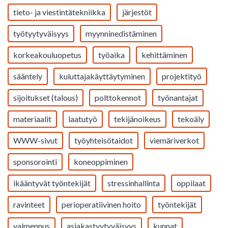
tieto- ja viestintätekniikka
järjestöt
työtyytyväisyys
myynninedistäminen
korkeakouluopetus
työaika
kehittäminen
sääntely
kuluttajakäyttäytyminen
projektityö
sijoitukset (talous)
polttokennot
työnantajat
materiaalit
laatutyö
tekijänoikeus
tekoäly
WWW-sivut
työyhteisötaidot
viemäriverkot
sponsorointi
koneoppiminen
ikääntyvät työntekijät
stressinhallinta
oppilaat
ravinteet
perioperatiivinen hoito
työntekijät
valmennus
asiakastyytyväisyys
kunnat