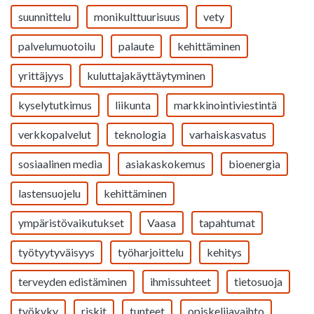
suunnittelu
monikulttuurisuus
vety
palvelumuotoilu
palaute
kehittäminen
yrittäjyys
kuluttajakäyttäytyminen
kyselytutkimus
liikunta
markkinointiviestintä
verkkopalvelut
teknologia
varhaiskasvatus
sosiaalinen media
asiakaskokemus
bioenergia
lastensuojelu
kehittäminen
ympäristövaikutukset
Vaasa
tapahtumat
työtyytyväisyys
työharjoittelu
kehitys
terveyden edistäminen
ihmissuhteet
tietosuoja
työkyky
riskit
tunteet
opiskelijavaihto