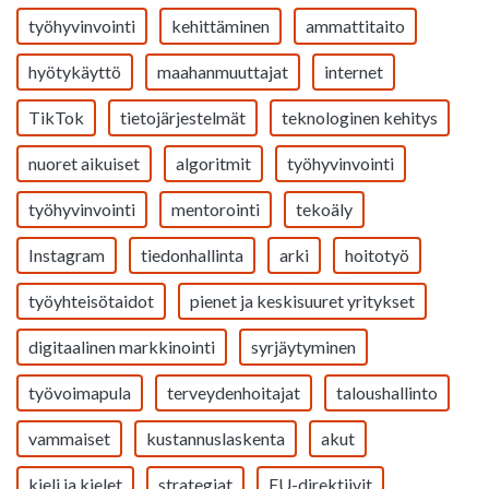
työhyvinvointi
kehittäminen
ammattitaito
hyötykäyttö
maahanmuuttajat
internet
TikTok
tietojärjestelmät
teknologinen kehitys
nuoret aikuiset
algoritmit
työhyvinvointi
työhyvinvointi
mentorointi
tekoäly
Instagram
tiedonhallinta
arki
hoitotyö
työyhteisötaidot
pienet ja keskisuuret yritykset
digitaalinen markkinointi
syrjäytyminen
työvoimapula
terveydenhoitajat
taloushallinto
vammaiset
kustannuslaskenta
akut
kieli ja kielet
strategiat
EU-direktiivit