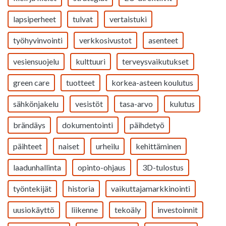
lapsiperheet
tulvat
vertaistuki
työhyvinvointi
verkkosivustot
asenteet
vesiensuojelu
kulttuuri
terveysvaikutukset
green care
tuotteet
korkea-asteen koulutus
sähkönjakelu
vesistöt
tasa-arvo
kulutus
brändäys
dokumentointi
päihdetyö
päihteet
naiset
urheilu
kehittäminen
laadunhallinta
opinto-ohjaus
3D-tulostus
työntekijät
historia
vaikuttajamarkkinointi
uusiokäyttö
liikenne
tekoäly
investoinnit