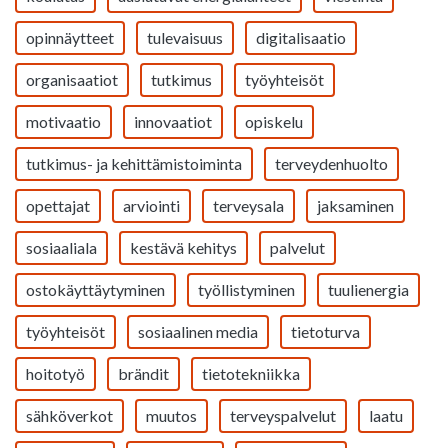
opinnäytteet
tulevaisuus
digitalisaatio
organisaatiot
tutkimus
työyhteisöt
motivaatio
innovaatiot
opiskelu
tutkimus- ja kehittämistoiminta
terveydenhuolto
opettajat
arviointi
terveysala
jaksaminen
sosiaaliala
kestävä kehitys
palvelut
ostokäyttäytyminen
työllistyminen
tuulienergia
työyhteisöt
sosiaalinen media
tietoturva
hoitotyö
brändit
tietotekniikka
sähköverkot
muutos
terveyspalvelut
laatu