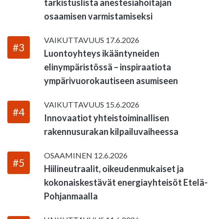
tarkistuslista anestesiahoitajan
osaamisen varmistamiseksi
VAIKUTTAVUUS
17.6.2026
#3
Luontoyhteys ikääntyneiden
elinympäristössä – inspiraatiota
ympärivuorokautiseen asumiseen
VAIKUTTAVUUS
15.6.2026
#4
Innovaatiot yhteistoiminallisen
rakennusurakan kilpailuvaiheessa
OSAAMINEN
12.6.2026
#5
Hiilineutraalit, oikeudenmukaiset ja
kokonaiskestävät energiayhteisöt Etelä-
Pohjanmaalla