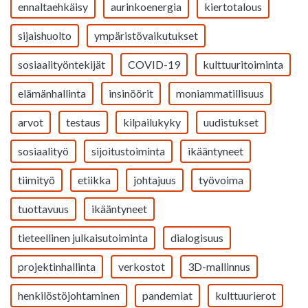
ennaltaehkäisy
aurinkoenergia
kiertotalous
sijaishuolto
ympäristövaikutukset
sosiaalityöntekijät
COVID-19
kulttuuritoiminta
elämänhallinta
insinöörit
moniammatillisuus
arvot
testaus
kilpailukyky
uudistukset
sosiaalityö
sijoitustoiminta
ikääntyneet
tiimityö
etiikka
johtajuus
työvoima
tuottavuus
ikääntyneet
tieteellinen julkaisutoiminta
dialogisuus
projektinhallinta
verkostot
3D-mallinnus
henkilöstöjohtaminen
pandemiat
kulttuurierot