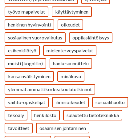
työvoimapalvelut
käyttäytyminen
henkinen hyvinvointi
oikeudet
sosiaalinen vuorovaikutus
oppilaslähtöisyys
esihenkilötyö
mielenterveyspalvelut
muisti (kognitio)
hankesuunnittelu
kansainvälistyminen
minäkuva
ylemmät ammattikorkeakoulututkinnot
vaihto-opiskelijat
ihmisoikeudet
sosiaalihuolto
tekoäly
henkilöstö
sulautettu tietotekniikka
tavoitteet
osaamisen johtaminen