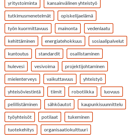
yritystoiminta
kansainvälinen yhteistyö
tutkimusmenetelmät
opiskelijaelämä
työn kuormittavuus
mainonta
vedenlaatu
kehittäminen
energiatehokkuus
sosiaalipalvelut
kuntoutus
standardit
osallistaminen
hulevesi
vesivoima
projektijohtaminen
mielenterveys
vaikuttavuus
yhteistyö
yhteisöviestintä
tiimit
robotiikka
luovuus
pelillistäminen
sähköautot
kaupunkisuunnittelu
työyhteisöt
potilaat
tukeminen
tuotekehitys
organisaatiokulttuuri