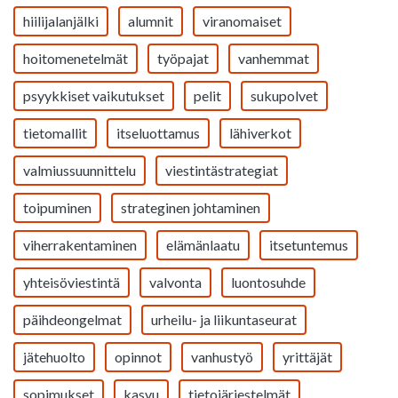
hiilijalanjälki
alumnit
viranomaiset
hoitomenetelmät
työpajat
vanhemmat
psyykkiset vaikutukset
pelit
sukupolvet
tietomallit
itseluottamus
lähiverkot
valmiussuunnittelu
viestintästrategiat
toipuminen
strateginen johtaminen
viherrakentaminen
elämänlaatu
itsetuntemus
yhteisöviestintä
valvonta
luontosuhde
päihdeongelmat
urheilu- ja liikuntaseurat
jätehuolto
opinnot
vanhustyö
yrittäjät
sopimukset
kasvu
tietojärjestelmät