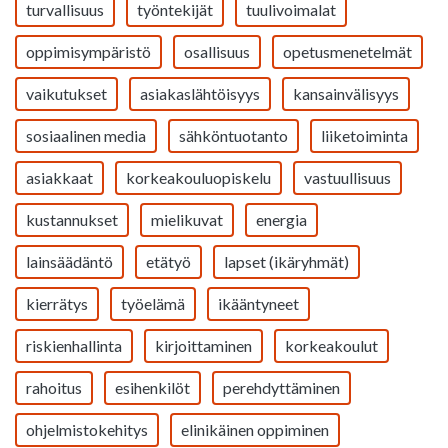
turvallisuus
työntekijät
tuulivoimalat
oppimisympäristö
osallisuus
opetusmenetelmät
vaikutukset
asiakaslähtöisyys
kansainvälisyys
sosiaalinen media
sähköntuotanto
liiketoiminta
asiakkaat
korkeakouluopiskelu
vastuullisuus
kustannukset
mielikuvat
energia
lainsäädäntö
etätyö
lapset (ikäryhmät)
kierrätys
työelämä
ikääntyneet
riskienhallinta
kirjoittaminen
korkeakoulut
rahoitus
esihenkilöt
perehdyttäminen
ohjelmistokehitys
elinikäinen oppiminen