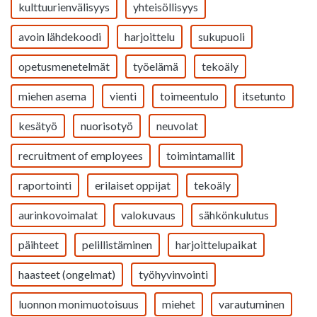
kulttuurienvälisyys
yhteisöllisyys
avoin lähdekoodi
harjoittelu
sukupuoli
opetusmenetelmät
työelämä
tekoäly
miehen asema
vienti
toimeentulo
itsetunto
kesätyö
nuorisotyö
neuvolat
recruitment of employees
toimintamallit
raportointi
erilaiset oppijat
tekoäly
aurinkovoimalat
valokuvaus
sähkönkulutus
päihteet
pelillistäminen
harjoittelupaikat
haasteet (ongelmat)
työhyvinvointi
luonnon monimuotoisuus
miehet
varautuminen