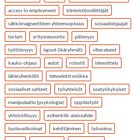
access to employment
kiinteistönvälittäjät
sähkömagneettinen yhteensopivuus
sosiaaliohjaajat
torium
yritysneuvonta
pätevyys
työttömyys
lapset (ikäryhmät)
viheralueet
kauko-ohjaus
autot
robotit
hinnoittelu
lähiesihenkilöt
tehoelektroniikka
sosiaaliset suhteet
työyhteisöt
osatyökykyiset
manipulaatio (psykologia)
oppilastyöt
yhteisöllisyys
esihenkilö-alaissuhde
tuotevalikoimat
kehittäminen
työvoima