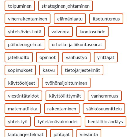
toipuminen
strateginen johtaminen
viherrakentaminen
elämänlaatu
itsetuntemus
yhteisöviestintä
valvonta
luontosuhde
päihdeongelmat
urheilu- ja liikuntaseurat
jätehuolto
opinnot
vanhustyö
yrittäjät
sopimukset
kasvu
tietojärjestelmät
käyttöohjeet
työhönsijoittuminen
viestintätaidot
käyttöliittymät
vanhemmuus
matematiikka
rakentaminen
sähkösuunnittelu
yhteistyö
työelämävalmiudet
henkilöbrändäys
laatujärjestelmät
johtajat
viestintä