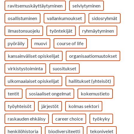
ravitsemuskäyttäytyminen
selviytyminen
osallistuminen
vallankumoukset
sidosryhmät
ilmastonsuojelu
työntekijät
ryhmäytyminen
pyöräily
muovi
course of life
kansainväliset opiskelijat
organisaatiomuutokset
virkistystoiminta
suositukset
ulkomaalaiset opiskelijat
hallitukset (yhteisöt)
tentit
sosiaaliset ongelmat
kokemustieto
työyhteisöt
järjestöt
kolmas sektori
raskauden ehkäisy
career choice
työkyky
henkilöhistoria
biodiversiteetti
tekonivelet