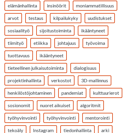
elämänhallinta
insinöörit
moniammatillisuus
arvot
testaus
kilpailukyky
uudistukset
sosiaalityö
sijoitustoiminta
ikääntyneet
tiimityö
etiikka
johtajuus
työvoima
tuottavuus
ikääntyneet
tieteellinen julkaisutoiminta
dialogisuus
projektinhallinta
verkostot
3D-mallinnus
henkilöstöjohtaminen
pandemiat
kulttuurierot
sosionomit
nuoret aikuiset
algoritmit
työhyvinvointi
työhyvinvointi
mentorointi
tekoäly
Instagram
tiedonhallinta
arki