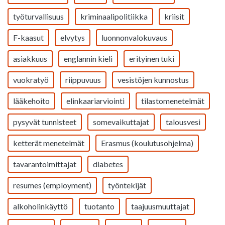
työturvallisuus
kriminaalipolitiikka
kriisit
F-kaasut
elvytys
luonnonvalokuvaus
asiakkuus
englannin kieli
erityinen tuki
vuokratyö
riippuvuus
vesistöjen kunnostus
lääkehoito
elinkaariarviointi
tilastomenetelmät
pysyvät tunnisteet
somevaikuttajat
talousvesi
ketterät menetelmät
Erasmus (koulutusohjelma)
tavarantoimittajat
diabetes
resumes (employment)
työntekijät
alkoholinkäyttö
tuotanto
taajuusmuuttajat