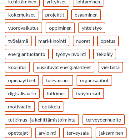
kehittäminen
yritykset
johtaminen
kokemukset
projektit
osaaminen
vuorovaikutus
oppiminen
yhteistyö
työelämä
markkinointi
nuoret
opetus
energiantuotanto
työhyvinvointi
tekoäly
koulutus
uusiutuvat energialähteet
viestintä
opinnäytteet
tulevaisuus
organisaatiot
digitalisaatio
tutkimus
työyhteisöt
motivaatio
opiskelu
tutkimus- ja kehittämistoiminta
terveydenhuolto
opettajat
arviointi
terveysala
jaksaminen