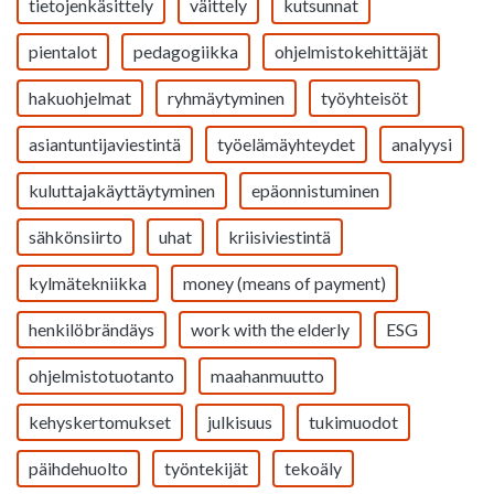
tietojenkäsittely
väittely
kutsunnat
pientalot
pedagogiikka
ohjelmistokehittäjät
hakuohjelmat
ryhmäytyminen
työyhteisöt
asiantuntijaviestintä
työelämäyhteydet
analyysi
kuluttajakäyttäytyminen
epäonnistuminen
sähkönsiirto
uhat
kriisiviestintä
kylmätekniikka
money (means of payment)
henkilöbrändäys
work with the elderly
ESG
ohjelmistotuotanto
maahanmuutto
kehyskertomukset
julkisuus
tukimuodot
päihdehuolto
työntekijät
tekoäly