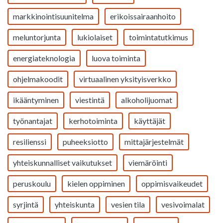
markkinointisuunitelma
erikoissairaanhoito
meluntorjunta
lukiolaiset
toimintatutkimus
energiateknologia
luova toiminta
ohjelmakoodit
virtuaalinen yksityisverkko
ikääntyminen
viestintä
alkoholijuomat
työnantajat
kerhotoiminta
käyttäjät
resilienssi
puheeksiotto
mittajärjestelmät
yhteiskunnalliset vaikutukset
viemäröinti
peruskoulu
kielen oppiminen
oppimisvaikeudet
syrjintä
yhteiskunta
vesien tila
vesivoimalat