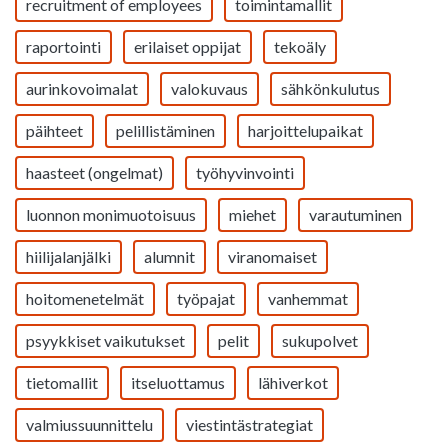
recruitment of employees
toimintamallit
raportointi
erilaiset oppijat
tekoäly
aurinkovoimalat
valokuvaus
sähkönkulutus
päihteet
pelillistäminen
harjoittelupaikat
haasteet (ongelmat)
työhyvinvointi
luonnon monimuotoisuus
miehet
varautuminen
hiilijalanjälki
alumnit
viranomaiset
hoitomenetelmät
työpajat
vanhemmat
psyykkiset vaikutukset
pelit
sukupolvet
tietomallit
itseluottamus
lähiverkot
valmiussuunnittelu
viestintästrategiat