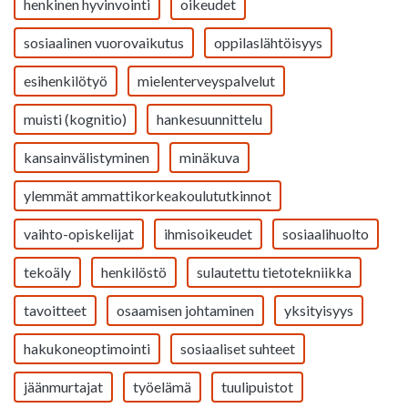
henkinen hyvinvointi
oikeudet
sosiaalinen vuorovaikutus
oppilaslähtöisyys
esihenkilötyö
mielenterveyspalvelut
muisti (kognitio)
hankesuunnittelu
kansainvälistyminen
minäkuva
ylemmät ammattikorkeakoulututkinnot
vaihto-opiskelijat
ihmisoikeudet
sosiaalihuolto
tekoäly
henkilöstö
sulautettu tietotekniikka
tavoitteet
osaamisen johtaminen
yksityisyys
hakukoneoptimointi
sosiaaliset suhteet
jäänmurtajat
työelämä
tuulipuistot