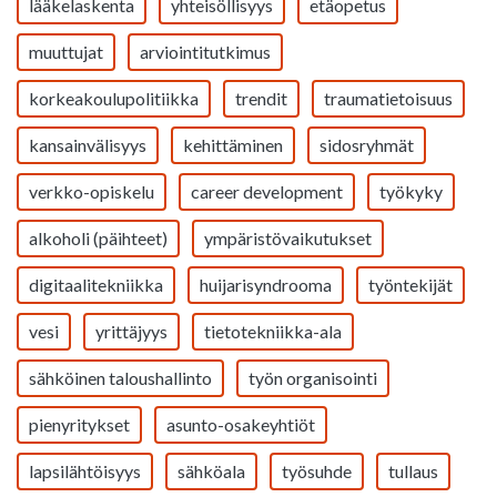
lääkelaskenta
yhteisöllisyys
etäopetus
muuttujat
arviointitutkimus
korkeakoulupolitiikka
trendit
traumatietoisuus
kansainvälisyys
kehittäminen
sidosryhmät
verkko-opiskelu
career development
työkyky
alkoholi (päihteet)
ympäristövaikutukset
digitaalitekniikka
huijarisyndrooma
työntekijät
vesi
yrittäjyys
tietotekniikka-ala
sähköinen taloushallinto
työn organisointi
pienyritykset
asunto-osakeyhtiöt
lapsilähtöisyys
sähköala
työsuhde
tullaus