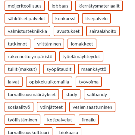
meijeriteollisuus
lobbaus
kierrätysmateriaalit
sähköiset palvelut
konkurssi
itsepalvelu
valmistustekniikka
avustukset
sairaalahoito
tutkinnot
yrittäminen
lomakkeet
rakennettu ympäristö
työelämäyhteydet
tullit (maksut)
syöpätaudit
maankäyttö
laivat
opiskelu ulkomailla
työvoima
turvallisuusmääräykset
study
salibandy
sosiaalityö
ydinjätteet
vesien saastuminen
työllistäminen
kotipalvelut
ilmailu
turvallisuuskulttuuri
biokaasu