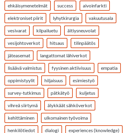
ehkäisymenetelmät
success
aivoinfarkti
elektroniset piirit
lyhytkirurgia
vakuutusala
vesivarat
kilpailuetu
äitiysneuvolat
vesijohtoverkot
hitsaus
tilinpäätös
jäteasemat
langattomat lähiverkot
lisäävä valmistus
fyysinen aktiivisuus
empatia
oppimistyylit
hiljaisuus
esimiestyö
survey-tutkimus
pätkätyö
kuljetus
vihreä siirtymä
älykkäät sähköverkot
kehittäminen
ulkomainen työvoima
henkilötiedot
dialogi
experiences (knowledge)