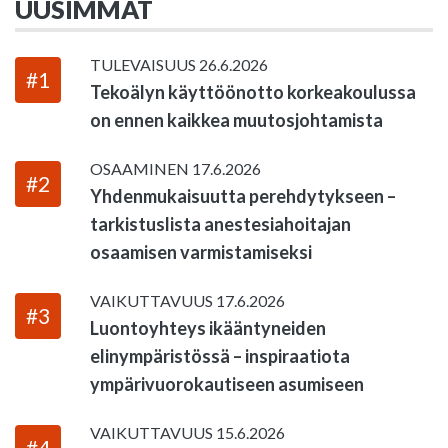
UUSIMMAT
TULEVAISUUS
26.6.2026
#1
Tekoälyn käyttöönotto korkeakoulussa
on ennen kaikkea muutosjohtamista
OSAAMINEN
17.6.2026
#2
Yhdenmukaisuutta perehdytykseen –
tarkistuslista anestesiahoitajan
osaamisen varmistamiseksi
VAIKUTTAVUUS
17.6.2026
#3
Luontoyhteys ikääntyneiden
elinympäristössä – inspiraatiota
ympärivuorokautiseen asumiseen
VAIKUTTAVUUS
15.6.2026
#4