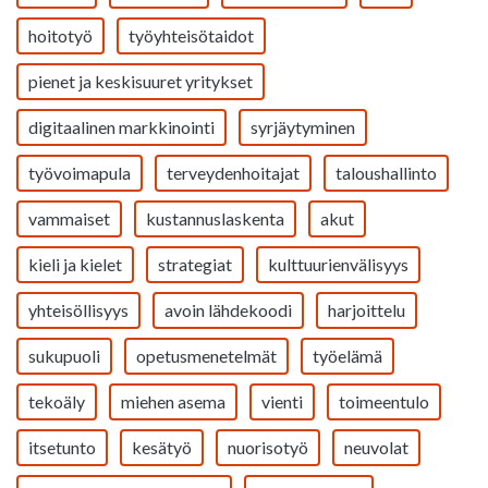
hoitotyö
työyhteisötaidot
pienet ja keskisuuret yritykset
digitaalinen markkinointi
syrjäytyminen
työvoimapula
terveydenhoitajat
taloushallinto
vammaiset
kustannuslaskenta
akut
kieli ja kielet
strategiat
kulttuurienvälisyys
yhteisöllisyys
avoin lähdekoodi
harjoittelu
sukupuoli
opetusmenetelmät
työelämä
tekoäly
miehen asema
vienti
toimeentulo
itsetunto
kesätyö
nuorisotyö
neuvolat