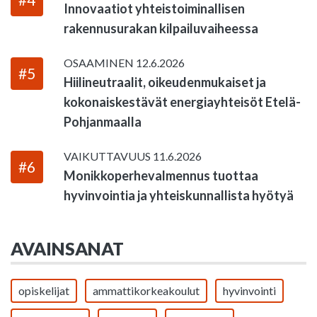
Innovaatiot yhteistoiminallisen
rakennusurakan kilpailuvaiheessa
OSAAMINEN
12.6.2026
#5
Hiilineutraalit, oikeudenmukaiset ja
kokonaiskestävät energiayhteisöt Etelä-
Pohjanmaalla
VAIKUTTAVUUS
11.6.2026
#6
Monikkoperhevalmennus tuottaa
hyvinvointia ja yhteiskunnallista hyötyä
AVAINSANAT
opiskelijat
ammattikorkeakoulut
hyvinvointi