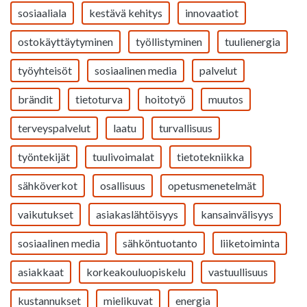
sosiaaliala
kestävä kehitys
innovaatiot
ostokäyttäytyminen
työllistyminen
tuulienergia
työyhteisöt
sosiaalinen media
palvelut
brändit
tietoturva
hoitotyö
muutos
terveyspalvelut
laatu
turvallisuus
työntekijät
tuulivoimalat
tietotekniikka
sähköverkot
osallisuus
opetusmenetelmät
vaikutukset
asiakaslähtöisyys
kansainvälisyys
sosiaalinen media
sähköntuotanto
liiketoiminta
asiakkaat
korkeakouluopiskelu
vastuullisuus
kustannukset
mielikuvat
energia