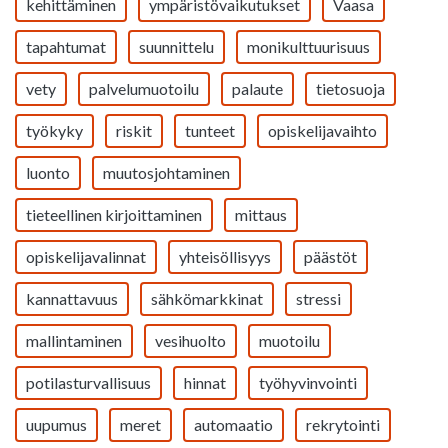
kehittäminen
ympäristövaikutukset
Vaasa
tapahtumat
suunnittelu
monikulttuurisuus
vety
palvelumuotoilu
palaute
tietosuoja
työkyky
riskit
tunteet
opiskelijavaihto
luonto
muutosjohtaminen
tieteellinen kirjoittaminen
mittaus
opiskelijavalinnat
yhteisöllisyys
päästöt
kannattavuus
sähkömarkkinat
stressi
mallintaminen
vesihuolto
muotoilu
potilasturvallisuus
hinnat
työhyvinvointi
uupumus
meret
automaatio
rekrytointi