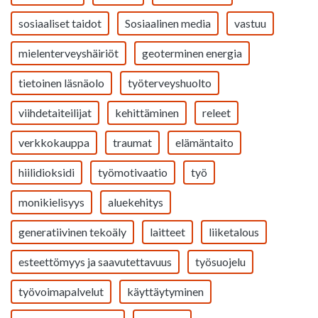
sosiaaliset taidot
Sosiaalinen media
vastuu
mielenterveyshäiriöt
geoterminen energia
tietoinen läsnäolo
työterveyshuolto
viihdetaiteilijat
kehittäminen
releet
verkkokauppa
traumat
elämäntaito
hiilidioksidi
työmotivaatio
työ
monikielisyys
aluekehitys
generatiivinen tekoäly
laitteet
liiketalous
esteettömyys ja saavutettavuus
työsuojelu
työvoimapalvelut
käyttäytyminen