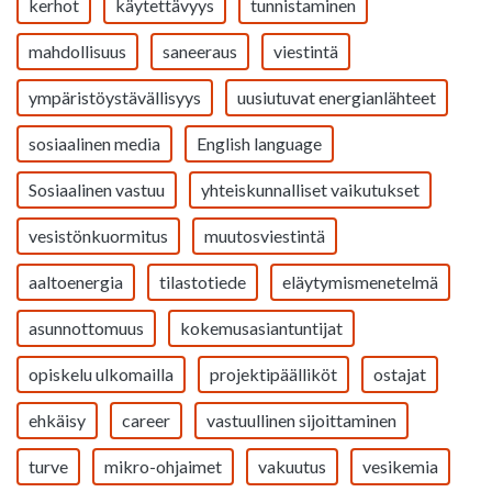
kerhot
käytettävyys
tunnistaminen
mahdollisuus
saneeraus
viestintä
ympäristöystävällisyys
uusiutuvat energianlähteet
sosiaalinen media
English language
Sosiaalinen vastuu
yhteiskunnalliset vaikutukset
vesistönkuormitus
muutosviestintä
aaltoenergia
tilastotiede
eläytymismenetelmä
asunnottomuus
kokemusasiantuntijat
opiskelu ulkomailla
projektipäälliköt
ostajat
ehkäisy
career
vastuullinen sijoittaminen
turve
mikro-ohjaimet
vakuutus
vesikemia