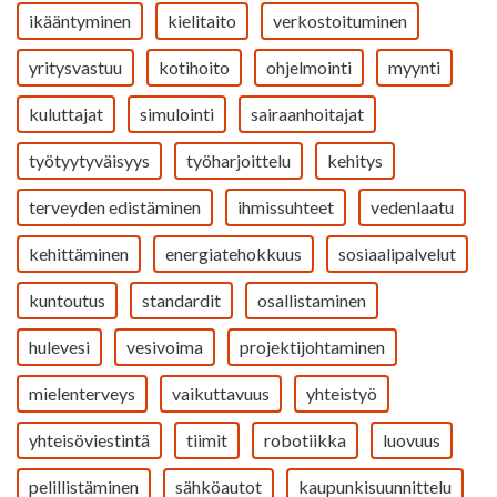
ikääntyminen
kielitaito
verkostoituminen
yritysvastuu
kotihoito
ohjelmointi
myynti
kuluttajat
simulointi
sairaanhoitajat
työtyytyväisyys
työharjoittelu
kehitys
terveyden edistäminen
ihmissuhteet
vedenlaatu
kehittäminen
energiatehokkuus
sosiaalipalvelut
kuntoutus
standardit
osallistaminen
hulevesi
vesivoima
projektijohtaminen
mielenterveys
vaikuttavuus
yhteistyö
yhteisöviestintä
tiimit
robotiikka
luovuus
pelillistäminen
sähköautot
kaupunkisuunnittelu