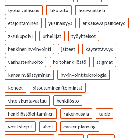
työturvallisuus
lukutaito
lean-ajattelu
etäjohtaminen
yksinäisyys
ehkäisevä päihdetyö
z-sukupolvi
urheilijat
työyhteisöt
henkinen hyvinvointi
jätteet
käytettävyys
vanhustenhuolto
hoitohenkilöstö
stigmat
kansainvälistyminen
hyvinvointiteknologia
koneet
sitoutuminen (toiminta)
yhteiskuntavastuu
henkilöstö
henkilöstöjohtaminen
rakennusala
taide
workshopit
aivot
career planning