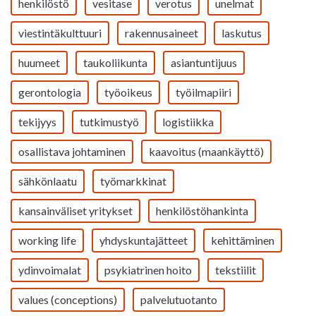
henkilöstö
vesitase
verotus
unelmat
viestintäkulttuuri
rakennusaineet
laskutus
huumeet
taukoliikunta
asiantuntijuus
gerontologia
työoikeus
työilmapiiri
tekijyys
tutkimustyö
logistiikka
osallistava johtaminen
kaavoitus (maankäyttö)
sähkönlaatu
työmarkkinat
kansainväliset yritykset
henkilöstöhankinta
working life
yhdyskuntajätteet
kehittäminen
ydinvoimalat
psykiatrinen hoito
tekstiilit
values (conceptions)
palvelutuotanto