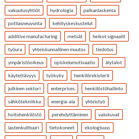
vakuutusyhtiöt
hydrologia
palkanlaskenta
potilasneuvonta
kehityskeskustelut
additive manufacturing
metsät
heikot signaalit
työura
yhteiskunnallinen muutos
tiedotus
ympäristöoikeus
opiskelumotivaatio
älytalot
käytettävyys
työkyky
henkilörekisterit
julkinen sektori
enterprises
henkilöstöhallinto
sähkötekniikka
energia-ala
yhteistyö
hoitohenkilöstö
perehdyttäminen
valokuvat
lastenkulttuuri
tietokoneet
ekologisuus