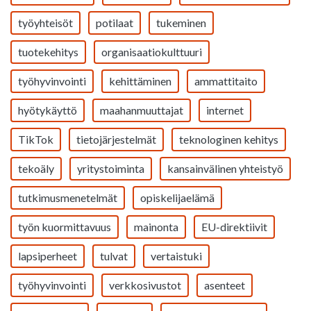
työyhteisöt
potilaat
tukeminen
tuotekehitys
organisaatiokulttuuri
työhyvinvointi
kehittäminen
ammattitaito
hyötykäyttö
maahanmuuttajat
internet
TikTok
tietojärjestelmät
teknologinen kehitys
tekoäly
yritystoiminta
kansainvälinen yhteistyö
tutkimusmenetelmät
opiskelijaelämä
työn kuormittavuus
mainonta
EU-direktiivit
lapsiperheet
tulvat
vertaistuki
työhyvinvointi
verkkosivustot
asenteet