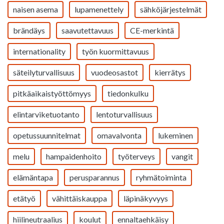
naisen asema
lupamenettely
sähköjärjestelmät
brändäys
saavutettavuus
CE-merkintä
internationality
työn kuormittavuus
säteilyturvallisuus
vuodeosastot
kierrätys
pitkäaikaistyöttömyys
tiedonkulku
elintarviketuotanto
lentoturvallisuus
opetussuunnitelmat
omavalvonta
lukeminen
melu
hampaidenhoito
työterveys
vangit
elämäntapa
perusparannus
ryhmätoiminta
etätyö
vähittäiskauppa
läpinäkyvyys
hiilineutraalius
koulut
ennaltaehkäisy