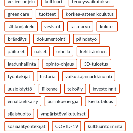
vesiensuojelu
kulttuuri
terveysvaikutukset
green care
tuotteet
korkea-asteen koulutus
sähkönjakelu
vesistöt
tasa-arvo
kulutus
brändäys
dokumentointi
päihdetyö
päihteet
naiset
urheilu
kehittäminen
laadunhallinta
opinto-ohjaus
3D-tulostus
työntekijät
historia
vaikuttajamarkkinointi
uusiokäyttö
liikenne
tekoäly
investoinnit
ennaltaehkäisy
aurinkoenergia
kiertotalous
sijaishuolto
ympäristövaikutukset
sosiaalityöntekijät
COVID-19
kulttuuritoiminta