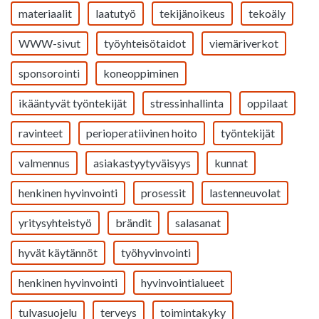
materiaalit
laatutyö
tekijänoikeus
tekoäly
WWW-sivut
työyhteisötaidot
viemäriverkot
sponsorointi
koneoppiminen
ikääntyvät työntekijät
stressinhallinta
oppilaat
ravinteet
perioperatiivinen hoito
työntekijät
valmennus
asiakastyytyväisyys
kunnat
henkinen hyvinvointi
prosessit
lastenneuvolat
yritysyhteistyö
brändit
salasanat
hyvät käytännöt
työhyvinvointi
henkinen hyvinvointi
hyvinvointialueet
tulvasuojelu
terveys
toimintakyky