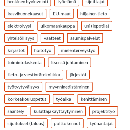
henkinen hyvinvointi
työelämä
sijoittajat
kasvihuonekaasut
EU-maat
hiljainen tieto
elektrolyysi
ulkomaankauppa
uni (lepotila)
yhteisöllisyys
vaatteet
asumispalvelut
kirjastot
hoitotyö
mielenterveystyö
toimintolaskenta
itsensä johtaminen
tieto- ja viestintätekniikka
järjestöt
työtyytyväisyys
myynninedistäminen
korkeakouluopetus
työaika
kehittäminen
sääntely
kuluttajakäyttäytyminen
projektityö
sijoitukset (talous)
polttokennot
työnantajat