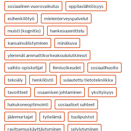
sosiaalinen vuorovaikutus
oppilaslähtöisyys
esihenkilötyö
mielenterveyspalvelut
muisti (kognitio)
hankesuunnittelu
kansainvälistyminen
minäkuva
ylemmät ammattikorkeakoulututkinnot
vaihto-opiskelijat
ihmisoikeudet
sosiaalihuolto
tekoäly
henkilöstö
sulautettu tietotekniikka
tavoitteet
osaamisen johtaminen
yksityisyys
hakukoneoptimointi
sosiaaliset suhteet
jäänmurtajat
työelämä
tuulipuistot
ravitsemuskäyttäytyminen
selviytyminen