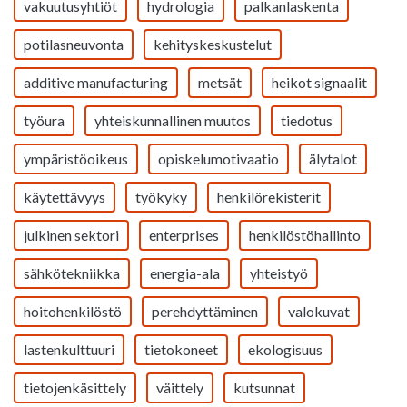
vakuutusyhtiöt
hydrologia
palkanlaskenta
potilasneuvonta
kehityskeskustelut
additive manufacturing
metsät
heikot signaalit
työura
yhteiskunnallinen muutos
tiedotus
ympäristöoikeus
opiskelumotivaatio
älytalot
käytettävyys
työkyky
henkilörekisterit
julkinen sektori
enterprises
henkilöstöhallinto
sähkötekniikka
energia-ala
yhteistyö
hoitohenkilöstö
perehdyttäminen
valokuvat
lastenkulttuuri
tietokoneet
ekologisuus
tietojenkäsittely
väittely
kutsunnat