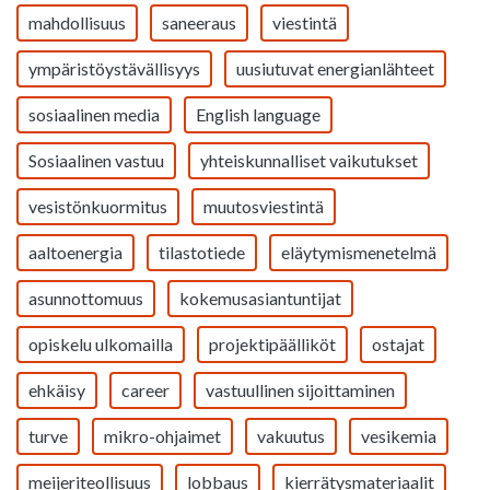
mahdollisuus
saneeraus
viestintä
ympäristöystävällisyys
uusiutuvat energianlähteet
sosiaalinen media
English language
Sosiaalinen vastuu
yhteiskunnalliset vaikutukset
vesistönkuormitus
muutosviestintä
aaltoenergia
tilastotiede
eläytymismenetelmä
asunnottomuus
kokemusasiantuntijat
opiskelu ulkomailla
projektipäälliköt
ostajat
ehkäisy
career
vastuullinen sijoittaminen
turve
mikro-ohjaimet
vakuutus
vesikemia
meijeriteollisuus
lobbaus
kierrätysmateriaalit