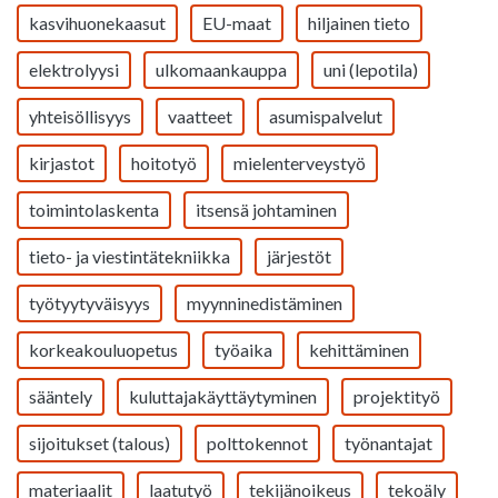
kasvihuonekaasut
EU-maat
hiljainen tieto
elektrolyysi
ulkomaankauppa
uni (lepotila)
yhteisöllisyys
vaatteet
asumispalvelut
kirjastot
hoitotyö
mielenterveystyö
toimintolaskenta
itsensä johtaminen
tieto- ja viestintätekniikka
järjestöt
työtyytyväisyys
myynninedistäminen
korkeakouluopetus
työaika
kehittäminen
sääntely
kuluttajakäyttäytyminen
projektityö
sijoitukset (talous)
polttokennot
työnantajat
materiaalit
laatutyö
tekijänoikeus
tekoäly