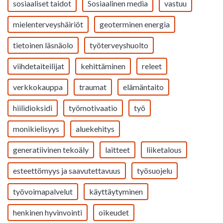
sosiaaliset taidot
Sosiaalinen media
vastuu
mielenterveyshäiriöt
geoterminen energia
tietoinen läsnäolo
työterveyshuolto
viihdetaiteilijat
kehittäminen
releet
verkkokauppa
traumat
elämäntaito
hiilidioksidi
työmotivaatio
työ
monikielisyys
aluekehitys
generatiivinen tekoäly
laitteet
liiketalous
esteettömyys ja saavutettavuus
työsuojelu
työvoimapalvelut
käyttäytyminen
henkinen hyvinvointi
oikeudet