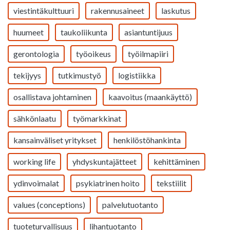
viestintäkulttuuri
rakennusaineet
laskutus
huumeet
taukoliikunta
asiantuntijuus
gerontologia
työoikeus
työilmapiiri
tekijyys
tutkimustyö
logistiikka
osallistava johtaminen
kaavoitus (maankäyttö)
sähkönlaatu
työmarkkinat
kansainväliset yritykset
henkilöstöhankinta
working life
yhdyskuntajätteet
kehittäminen
ydinvoimalat
psykiatrinen hoito
tekstiilit
values (conceptions)
palvelutuotanto
tuoteturvallisuus
lihantuotanto