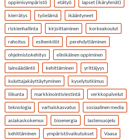
oppimisympäristö
etätyö
lapset (ikäryhmät)
kierrätys
työelämä
ikääntyneet
riskienhallinta
kirjoittaminen
korkeakoulut
rahoitus
esihenkilöt
perehdyttäminen
ohjelmistokehitys
elinikäinen oppiminen
lainsäädäntö
kehittäminen
yrittäjyys
kuluttajakäyttäytyminen
kyselytutkimus
liikunta
markkinointiviestintä
verkkopalvelut
teknologia
varhaiskasvatus
sosiaalinen media
asiakaskokemus
bioenergia
lastensuojelu
kehittäminen
ympäristövaikutukset
Vaasa