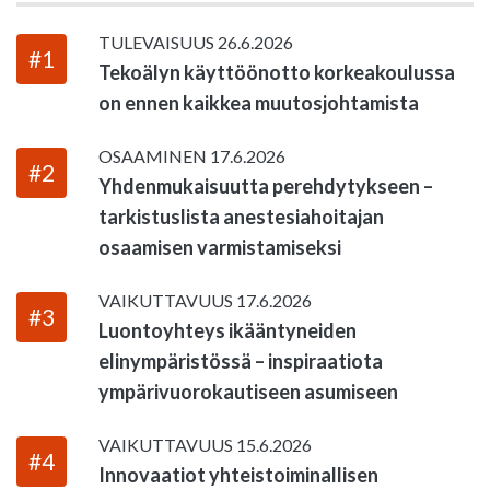
TULEVAISUUS
26.6.2026
#1
Tekoälyn käyttöönotto korkeakoulussa
on ennen kaikkea muutosjohtamista
OSAAMINEN
17.6.2026
#2
Yhdenmukaisuutta perehdytykseen –
tarkistuslista anestesiahoitajan
osaamisen varmistamiseksi
VAIKUTTAVUUS
17.6.2026
#3
Luontoyhteys ikääntyneiden
elinympäristössä – inspiraatiota
ympärivuorokautiseen asumiseen
VAIKUTTAVUUS
15.6.2026
#4
Innovaatiot yhteistoiminallisen