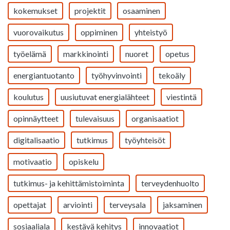
kokemukset
projektit
osaaminen
vuorovaikutus
oppiminen
yhteistyö
työelämä
markkinointi
nuoret
opetus
energiantuotanto
työhyvinvointi
tekoäly
koulutus
uusiutuvat energialähteet
viestintä
opinnäytteet
tulevaisuus
organisaatiot
digitalisaatio
tutkimus
työyhteisöt
motivaatio
opiskelu
tutkimus- ja kehittämistoiminta
terveydenhuolto
opettajat
arviointi
terveysala
jaksaminen
sosiaaliala
kestävä kehitys
innovaatiot