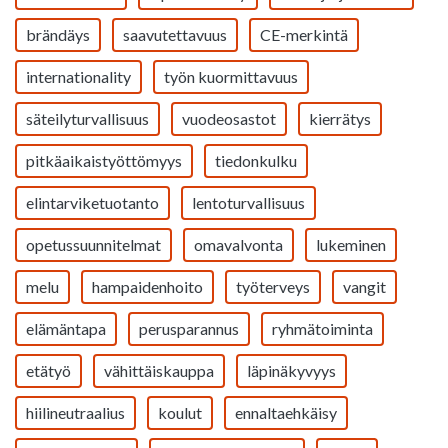
brändäys
saavutettavuus
CE-merkintä
internationality
työn kuormittavuus
säteilyturvallisuus
vuodeosastot
kierrätys
pitkäaikaistyöttömyys
tiedonkulku
elintarviketuotanto
lentoturvallisuus
opetussuunnitelmat
omavalvonta
lukeminen
melu
hampaidenhoito
työterveys
vangit
elämäntapa
perusparannus
ryhmätoiminta
etätyö
vähittäiskauppa
läpinäkyvyys
hiilineutraalius
koulut
ennaltaehkäisy