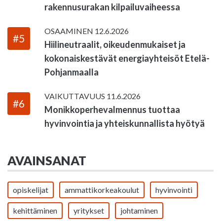
rakennusurakan kilpailuvaiheessa
OSAAMINEN
12.6.2026
#5
Hiilineutraalit, oikeudenmukaiset ja
kokonaiskestävät energiayhteisöt Etelä-
Pohjanmaalla
VAIKUTTAVUUS
11.6.2026
#6
Monikkoperhevalmennus tuottaa
hyvinvointia ja yhteiskunnallista hyötyä
AVAINSANAT
opiskelijat
ammattikorkeakoulut
hyvinvointi
kehittäminen
yritykset
johtaminen