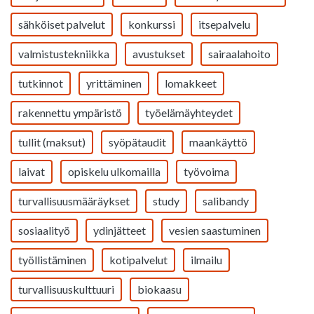
sähköiset palvelut
konkurssi
itsepalvelu
valmistustekniikka
avustukset
sairaalahoito
tutkinnot
yrittäminen
lomakkeet
rakennettu ympäristö
työelämäyhteydet
tullit (maksut)
syöpätaudit
maankäyttö
laivat
opiskelu ulkomailla
työvoima
turvallisuusmääräykset
study
salibandy
sosiaalityö
ydinjätteet
vesien saastuminen
työllistäminen
kotipalvelut
ilmailu
turvallisuuskulttuuri
biokaasu