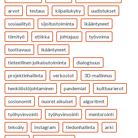
arvot
testaus
kilpailukyky
uudistukset
sosiaalityö
sijoitustoiminta
ikääntyneet
tiimityö
etiikka
johtajuus
työvoima
tuottavuus
ikääntyneet
tieteellinen julkaisutoiminta
dialogisuus
projektinhallinta
verkostot
3D-mallinnus
henkilöstöjohtaminen
pandemiat
kulttuurierot
sosionomit
nuoret aikuiset
algoritmit
työhyvinvointi
työhyvinvointi
mentorointi
tekoäly
Instagram
tiedonhallinta
arki