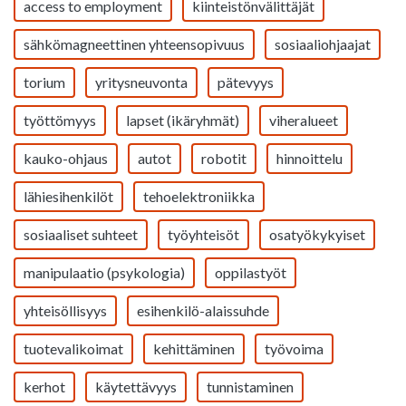
access to employment
kiinteistönvälittäjät
sähkömagneettinen yhteensopivuus
sosiaaliohjaajat
torium
yritysneuvonta
pätevyys
työttömyys
lapset (ikäryhmät)
viheralueet
kauko-ohjaus
autot
robotit
hinnoittelu
lähiesihenkilöt
tehoelektroniikka
sosiaaliset suhteet
työyhteisöt
osatyökykyiset
manipulaatio (psykologia)
oppilastyöt
yhteisöllisyys
esihenkilö-alaissuhde
tuotevalikoimat
kehittäminen
työvoima
kerhot
käytettävyys
tunnistaminen