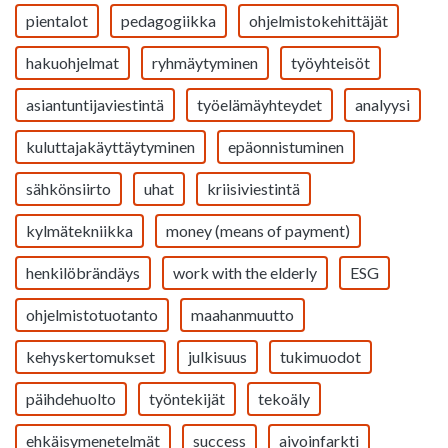
pientalot
pedagogiikka
ohjelmistokehittäjät
hakuohjelmat
ryhmäytyminen
työyhteisöt
asiantuntijaviestintä
työelämäyhteydet
analyysi
kuluttajakäyttäytyminen
epäonnistuminen
sähkönsiirto
uhat
kriisiviestintä
kylmätekniikka
money (means of payment)
henkilöbrändäys
work with the elderly
ESG
ohjelmistotuotanto
maahanmuutto
kehyskertomukset
julkisuus
tukimuodot
päihdehuolto
työntekijät
tekoäly
ehkäisymenetelmät
success
aivoinfarkti