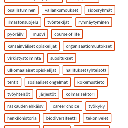
osallistuminen
vallankumoukset
sidosryhmät
ilmastonsuojelu
työntekijät
ryhmäytyminen
pyöräily
muovi
course of life
kansainväliset opiskelijat
organisaatiomuutokset
virkistystoiminta
suositukset
ulkomaalaiset opiskelijat
hallitukset (yhteisöt)
tentit
sosiaaliset ongelmat
kokemustieto
työyhteisöt
järjestöt
kolmas sektori
raskauden ehkäisy
career choice
työkyky
henkilöhistoria
biodiversiteetti
tekonivelet