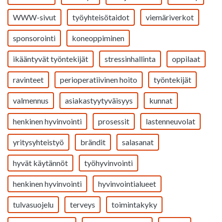
WWW-sivut
työyhteisötaidot
viemäriverkot
sponsorointi
koneoppiminen
ikääntyvät työntekijät
stressinhallinta
oppilaat
ravinteet
perioperatiivinen hoito
työntekijät
valmennus
asiakastyytyväisyys
kunnat
henkinen hyvinvointi
prosessit
lastenneuvolat
yritysyhteistyö
brändit
salasanat
hyvät käytännöt
työhyvinvointi
henkinen hyvinvointi
hyvinvointialueet
tulvasuojelu
terveys
toimintakyky