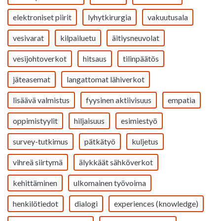
elektroniset piirit
lyhytkirurgia
vakuutusala
vesivarat
kilpailuetu
äitiysneuvolat
vesijohtoverkot
hitsaus
tilinpäätös
jäteasemat
langattomat lähiverkot
lisäävä valmistus
fyysinen aktiivisuus
empatia
oppimistyylit
hiljaisuus
esimiestyö
survey-tutkimus
pätkätyö
kuljetus
vihreä siirtymä
älykkäät sähköverkot
kehittäminen
ulkomainen työvoima
henkilötiedot
dialogi
experiences (knowledge)