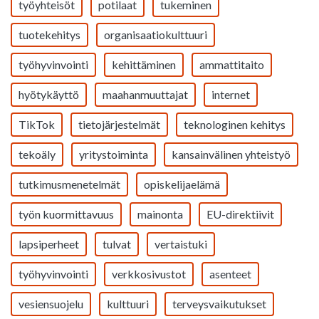
työyhteisöt
potilaat
tukeminen
tuotekehitys
organisaatiokulttuuri
työhyvinvointi
kehittäminen
ammattitaito
hyötykäyttö
maahanmuuttajat
internet
TikTok
tietojärjestelmät
teknologinen kehitys
tekoäly
yritystoiminta
kansainvälinen yhteistyö
tutkimusmenetelmät
opiskelijaelämä
työn kuormittavuus
mainonta
EU-direktiivit
lapsiperheet
tulvat
vertaistuki
työhyvinvointi
verkkosivustot
asenteet
vesiensuojelu
kulttuuri
terveysvaikutukset