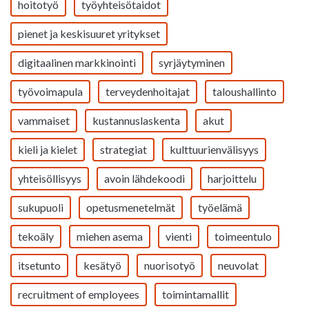
hoitotyö
työyhteisötaidot
pienet ja keskisuuret yritykset
digitaalinen markkinointi
syrjäytyminen
työvoimapula
terveydenhoitajat
taloushallinto
vammaiset
kustannuslaskenta
akut
kieli ja kielet
strategiat
kulttuurienvälisyys
yhteisöllisyys
avoin lähdekoodi
harjoittelu
sukupuoli
opetusmenetelmät
työelämä
tekoäly
miehen asema
vienti
toimeentulo
itsetunto
kesätyö
nuorisotyö
neuvolat
recruitment of employees
toimintamallit