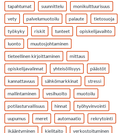
tapahtumat
suunnittelu
monikulttuurisuus
vety
palvelumuotoilu
palaute
tietosuoja
työkyky
riskit
tunteet
opiskelijavaihto
luonto
muutosjohtaminen
tieteellinen kirjoittaminen
mittaus
opiskelijavalinnat
yhteisöllisyys
päästöt
kannattavuus
sähkömarkkinat
stressi
mallintaminen
vesihuolto
muotoilu
potilasturvallisuus
hinnat
työhyvinvointi
uupumus
meret
automaatio
rekrytointi
ikääntyminen
kielitaito
verkostoituminen