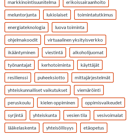
markkinointisuunitelma
erikoissairaanhoito
meluntorjunta
lukiolaiset
toimintatutkimus
energiateknologia
luova toiminta
ohjelmakoodit
virtuaalinen yksityisverkko
ikääntyminen
viestintä
alkoholijuomat
työnantajat
kerhotoiminta
käyttäjät
resilienssi
puheeksiotto
mittajärjestelmät
yhteiskunnalliset vaikutukset
viemäröinti
peruskoulu
kielen oppiminen
oppimisvaikeudet
syrjintä
yhteiskunta
vesien tila
vesivoimalat
lääkelaskenta
yhteisöllisyys
etäopetus