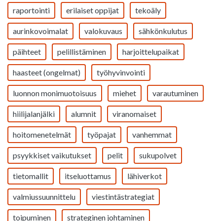
raportointi
erilaiset oppijat
tekoäly
aurinkovoimalat
valokuvaus
sähkönkulutus
päihteet
pelillistäminen
harjoittelupaikat
haasteet (ongelmat)
työhyvinvointi
luonnon monimuotoisuus
miehet
varautuminen
hiilijalanjälki
alumnit
viranomaiset
hoitomenetelmät
työpajat
vanhemmat
psyykkiset vaikutukset
pelit
sukupolvet
tietomallit
itseluottamus
lähiverkot
valmiussuunnittelu
viestintästrategiat
toipuminen
strateginen johtaminen