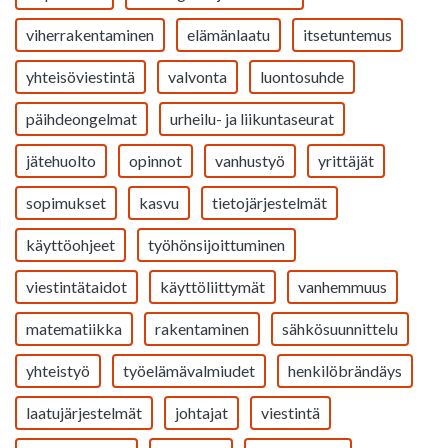
viherrakentaminen
elämänlaatu
itsetuntemus
yhteisöviestintä
valvonta
luontosuhde
päihdeongelmat
urheilu- ja liikuntaseurat
jätehuolto
opinnot
vanhustyö
yrittäjät
sopimukset
kasvu
tietojärjestelmät
käyttöohjeet
työhönsijoittuminen
viestintätaidot
käyttöliittymät
vanhemmuus
matematiikka
rakentaminen
sähkösuunnittelu
yhteistyö
työelämävalmiudet
henkilöbrändäys
laatujärjestelmät
johtajat
viestintä