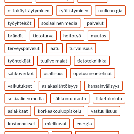
ostokäyttäytyminen
työllistyminen
tuulienergia
työyhteisöt
sosiaalinen media
palvelut
brändit
tietoturva
hoitotyö
muutos
terveyspalvelut
laatu
turvallisuus
työntekijät
tuulivoimalat
tietotekniikka
sähköverkot
osallisuus
opetusmenetelmät
vaikutukset
asiakaslähtöisyys
kansainvälisyys
sosiaalinen media
sähköntuotanto
liiketoiminta
asiakkaat
korkeakouluopiskelu
vastuullisuus
kustannukset
mielikuvat
energia