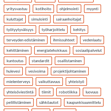
yritysvastuu
kotihoito
ohjelmointi
myynti
kuluttajat
simulointi
sairaanhoitajat
työtyytyväisyys
työharjoittelu
kehitys
terveyden edistäminen
ihmissuhteet
vedenlaatu
kehittäminen
energiatehokkuus
sosiaalipalvelut
kuntoutus
standardit
osallistaminen
hulevesi
vesivoima
projektijohtaminen
mielenterveys
vaikuttavuus
yhteistyö
yhteisöviestintä
tiimit
robotiikka
luovuus
pelillistäminen
sähköautot
kaupunkisuunnittelu