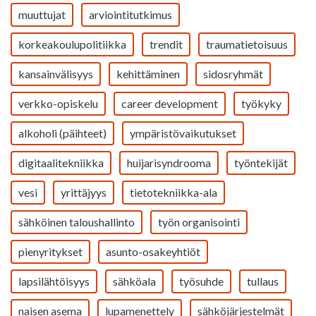
muuttujat
arviointitutkimus
korkeakoulupolitiikka
trendit
traumatietoisuus
kansainvälisyys
kehittäminen
sidosryhmät
verkko-opiskelu
career development
työkyky
alkoholi (päihteet)
ympäristövaikutukset
digitaalitekniikka
huijarisyndrooma
työntekijät
vesi
yrittäjyys
tietotekniikka-ala
sähköinen taloushallinto
työn organisointi
pienyritykset
asunto-osakeyhtiöt
lapsilähtöisyys
sähköala
työsuhde
tullaus
naisen asema
lupamenettely
sähköjärjestelmät