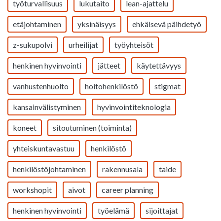
työturvallisuus
lukutaito
lean-ajattelu
etäjohtaminen
yksinäisyys
ehkäisevä päihdetyö
z-sukupolvi
urheilijat
työyhteisöt
henkinen hyvinvointi
jätteet
käytettävyys
vanhustenhuolto
hoitohenkilöstö
stigmat
kansainvälistyminen
hyvinvointiteknologia
koneet
sitoutuminen (toiminta)
yhteiskuntavastuu
henkilöstö
henkilöstöjohtaminen
rakennusala
taide
workshopit
aivot
career planning
henkinen hyvinvointi
työelämä
sijoittajat