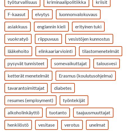
työturvallisuus
kriminaalipolitiikka
kriisit
F-kaasut
elvytys
luonnonvalokuvaus
asiakkuus
englannin kieli
erityinen tuki
vuokratyö
riippuvuus
vesistöjen kunnostus
lääkehoito
elinkaariarviointi
tilastomenetelmät
pysyvät tunnisteet
somevaikuttajat
talousvesi
ketterät menetelmät
Erasmus (koulutusohjelma)
tavarantoimittajat
diabetes
resumes (employment)
työntekijät
alkoholinkäyttö
tuotanto
taajuusmuuttajat
henkilöstö
vesitase
verotus
unelmat