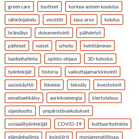
green care
tuotteet
korkea-asteen koulutus
sähkönjakelu
vesistöt
tasa-arvo
kulutus
brändäys
dokumentointi
päihdetyö
päihteet
naiset
urheilu
kehittäminen
laadunhallinta
opinto-ohjaus
3D-tulostus
työntekijät
historia
vaikuttajamarkkinointi
uusiokäyttö
liikenne
tekoäly
investoinnit
ennaltaehkäisy
aurinkoenergia
kiertotalous
sijaishuolto
ympäristövaikutukset
sosiaalityöntekijät
COVID-19
kulttuuritoiminta
elämänhallinta
insinöörit
moniammatillisuus