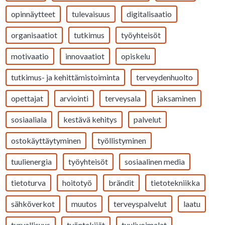
opinnäytteet
tulevaisuus
digitalisaatio
organisaatiot
tutkimus
työyhteisöt
motivaatio
innovaatiot
opiskelu
tutkimus- ja kehittämistoiminta
terveydenhuolto
opettajat
arviointi
terveysala
jaksaminen
sosiaaliala
kestävä kehitys
palvelut
ostokäyttäytyminen
työllistyminen
tuulienergia
työyhteisöt
sosiaalinen media
tietoturva
hoitotyö
brändit
tietotekniikka
sähköverkot
muutos
terveyspalvelut
laatu
turvallisuus
työntekijät
tuulivoimalat