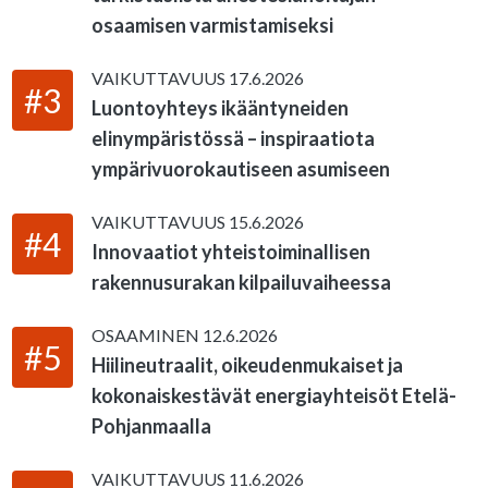
osaamisen varmistamiseksi
VAIKUTTAVUUS
17.6.2026
#3
Luontoyhteys ikääntyneiden
elinympäristössä – inspiraatiota
ympärivuorokautiseen asumiseen
VAIKUTTAVUUS
15.6.2026
#4
Innovaatiot yhteistoiminallisen
rakennusurakan kilpailuvaiheessa
OSAAMINEN
12.6.2026
#5
Hiilineutraalit, oikeudenmukaiset ja
kokonaiskestävät energiayhteisöt Etelä-
Pohjanmaalla
VAIKUTTAVUUS
11.6.2026