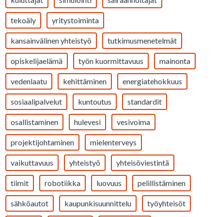
tekoäly
yritystoiminta
kansainvälinen yhteistyö
tutkimusmenetelmät
opiskelijaelämä
työn kuormittavuus
mainonta
vedenlaatu
kehittäminen
energiatehokkuus
sosiaalipalvelut
kuntoutus
standardit
osallistaminen
hulevesi
vesivoima
projektijohtaminen
mielenterveys
vaikuttavuus
yhteistyö
yhteisöviestintä
tiimit
robotiikka
luovuus
pelillistäminen
sähköautot
kaupunkisuunnittelu
työyhteisöt