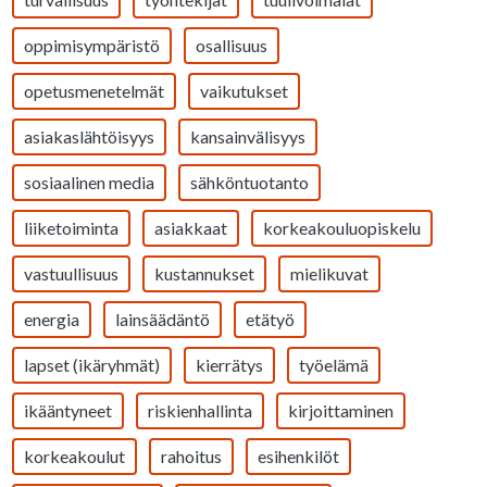
oppimisympäristö
osallisuus
opetusmenetelmät
vaikutukset
asiakaslähtöisyys
kansainvälisyys
sosiaalinen media
sähköntuotanto
liiketoiminta
asiakkaat
korkeakouluopiskelu
vastuullisuus
kustannukset
mielikuvat
energia
lainsäädäntö
etätyö
lapset (ikäryhmät)
kierrätys
työelämä
ikääntyneet
riskienhallinta
kirjoittaminen
korkeakoulut
rahoitus
esihenkilöt