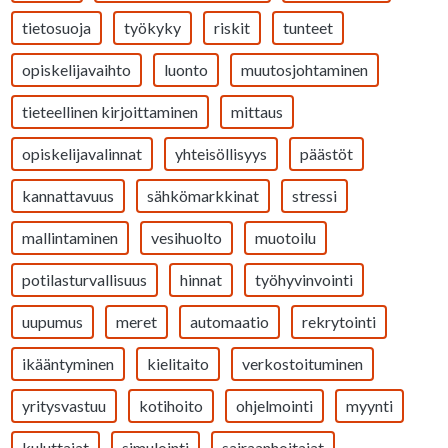
tietosuoja
työkyky
riskit
tunteet
opiskelijavaihto
luonto
muutosjohtaminen
tieteellinen kirjoittaminen
mittaus
opiskelijavalinnat
yhteisöllisyys
päästöt
kannattavuus
sähkömarkkinat
stressi
mallintaminen
vesihuolto
muotoilu
potilasturvallisuus
hinnat
työhyvinvointi
uupumus
meret
automaatio
rekrytointi
ikääntyminen
kielitaito
verkostoituminen
yritysvastuu
kotihoito
ohjelmointi
myynti
kuluttajat
simulointi
sairaanhoitajat