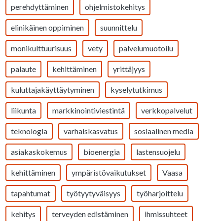
perehdyttäminen
ohjelmistokehitys
elinikäinen oppiminen
suunnittelu
monikulttuurisuus
vety
palvelumuotoilu
palaute
kehittäminen
yrittäjyys
kuluttajakäyttäytyminen
kyselytutkimus
liikunta
markkinointiviestintä
verkkopalvelut
teknologia
varhaiskasvatus
sosiaalinen media
asiakaskokemus
bioenergia
lastensuojelu
kehittäminen
ympäristövaikutukset
Vaasa
tapahtumat
työtyytyväisyys
työharjoittelu
kehitys
terveyden edistäminen
ihmissuhteet