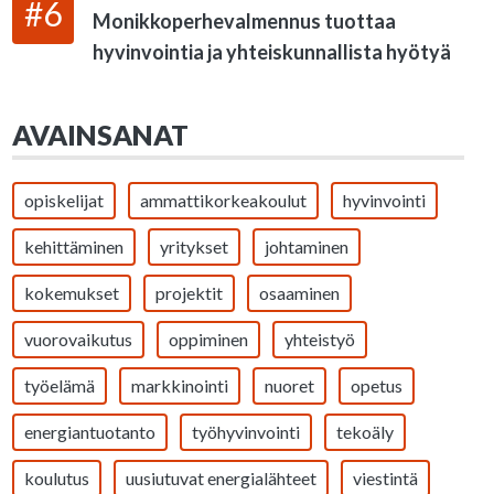
#6
Monikkoperhevalmennus tuottaa
hyvinvointia ja yhteiskunnallista hyötyä
AVAINSANAT
opiskelijat
ammattikorkeakoulut
hyvinvointi
kehittäminen
yritykset
johtaminen
kokemukset
projektit
osaaminen
vuorovaikutus
oppiminen
yhteistyö
työelämä
markkinointi
nuoret
opetus
energiantuotanto
työhyvinvointi
tekoäly
koulutus
uusiutuvat energialähteet
viestintä