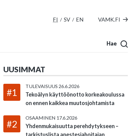
FI
SV
EN
VAMK.FI
Hae
UUSIMMAT
TULEVAISUUS
26.6.2026
#1
Tekoälyn käyttöönotto korkeakoulussa
on ennen kaikkea muutosjohtamista
OSAAMINEN
17.6.2026
#2
Yhdenmukaisuutta perehdytykseen –
tarkistuslista anestesiahoitajan