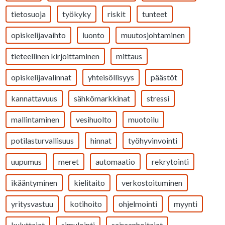
tietosuoja
työkyky
riskit
tunteet
opiskelijavaihto
luonto
muutosjohtaminen
tieteellinen kirjoittaminen
mittaus
opiskelijavalinnat
yhteisöllisyys
päästöt
kannattavuus
sähkömarkkinat
stressi
mallintaminen
vesihuolto
muotoilu
potilasturvallisuus
hinnat
työhyvinvointi
uupumus
meret
automaatio
rekrytointi
ikääntyminen
kielitaito
verkostoituminen
yritysvastuu
kotihoito
ohjelmointi
myynti
kuluttajat
simulointi
sairaanhoitajat