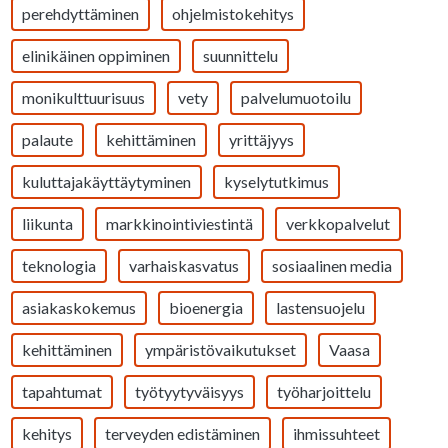
perehdyttäminen
ohjelmistokehitys
elinikäinen oppiminen
suunnittelu
monikulttuurisuus
vety
palvelumuotoilu
palaute
kehittäminen
yrittäjyys
kuluttajakäyttäytyminen
kyselytutkimus
liikunta
markkinointiviestintä
verkkopalvelut
teknologia
varhaiskasvatus
sosiaalinen media
asiakaskokemus
bioenergia
lastensuojelu
kehittäminen
ympäristövaikutukset
Vaasa
tapahtumat
työtyytyväisyys
työharjoittelu
kehitys
terveyden edistäminen
ihmissuhteet