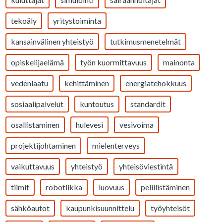
tekoäly
yritystoiminta
kansainvälinen yhteistyö
tutkimusmenetelmät
opiskelijaelämä
työn kuormittavuus
mainonta
vedenlaatu
kehittäminen
energiatehokkuus
sosiaalipalvelut
kuntoutus
standardit
osallistaminen
hulevesi
vesivoima
projektijohtaminen
mielenterveys
vaikuttavuus
yhteistyö
yhteisöviestintä
tiimit
robotiikka
luovuus
pelillistäminen
sähköautot
kaupunkisuunnittelu
työyhteisöt