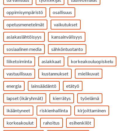
oppimisympäristö
osallisuus
opetusmenetelmät
vaikutukset
asiakaslähtöisyys
kansainvälisyys
sosiaalinen media
sähköntuotanto
liiketoiminta
asiakkaat
korkeakouluopiskelu
vastuullisuus
kustannukset
mielikuvat
energia
lainsäädäntö
etätyö
lapset (ikäryhmät)
kierrätys
työelämä
ikääntyneet
riskienhallinta
kirjoittaminen
korkeakoulut
rahoitus
esihenkilöt