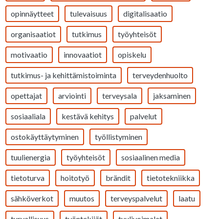
opinnäytteet
tulevaisuus
digitalisaatio
organisaatiot
tutkimus
työyhteisöt
motivaatio
innovaatiot
opiskelu
tutkimus- ja kehittämistoiminta
terveydenhuolto
opettajat
arviointi
terveysala
jaksaminen
sosiaaliala
kestävä kehitys
palvelut
ostokäyttäytyminen
työllistyminen
tuulienergia
työyhteisöt
sosiaalinen media
tietoturva
hoitotyö
brändit
tietotekniikka
sähköverkot
muutos
terveyspalvelut
laatu
turvallisuus
työntekijät
tuulivoimalat