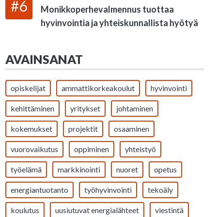
#6
Monikkoperhevalmennus tuottaa
hyvinvointia ja yhteiskunnallista hyötyä
AVAINSANAT
opiskelijat
ammattikorkeakoulut
hyvinvointi
kehittäminen
yritykset
johtaminen
kokemukset
projektit
osaaminen
vuorovaikutus
oppiminen
yhteistyö
työelämä
markkinointi
nuoret
opetus
energiantuotanto
työhyvinvointi
tekoäly
koulutus
uusiutuvat energialähteet
viestintä