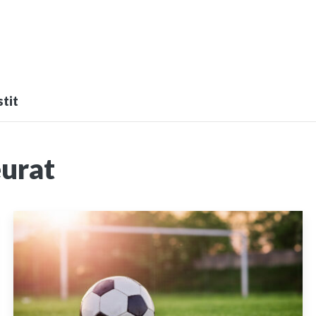
tit
eurat