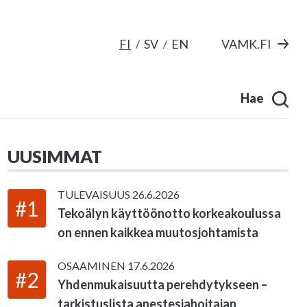
FI
SV
EN
VAMK.FI
Hae
UUSIMMAT
TULEVAISUUS
26.6.2026
#1
Tekoälyn käyttöönotto korkeakoulussa
on ennen kaikkea muutosjohtamista
OSAAMINEN
17.6.2026
#2
Yhdenmukaisuutta perehdytykseen –
tarkistuslista anestesiahoitajan