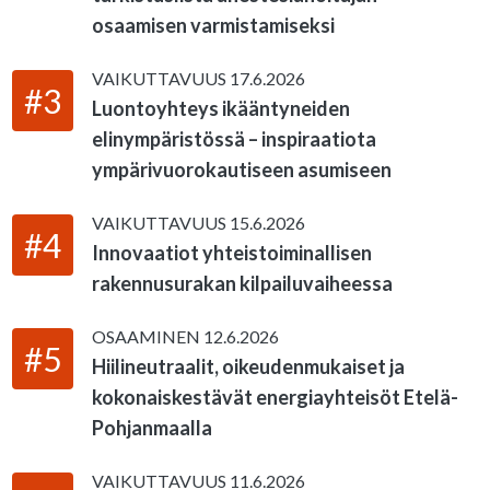
osaamisen varmistamiseksi
VAIKUTTAVUUS
17.6.2026
#3
Luontoyhteys ikääntyneiden
elinympäristössä – inspiraatiota
ympärivuorokautiseen asumiseen
VAIKUTTAVUUS
15.6.2026
#4
Innovaatiot yhteistoiminallisen
rakennusurakan kilpailuvaiheessa
OSAAMINEN
12.6.2026
#5
Hiilineutraalit, oikeudenmukaiset ja
kokonaiskestävät energiayhteisöt Etelä-
Pohjanmaalla
VAIKUTTAVUUS
11.6.2026