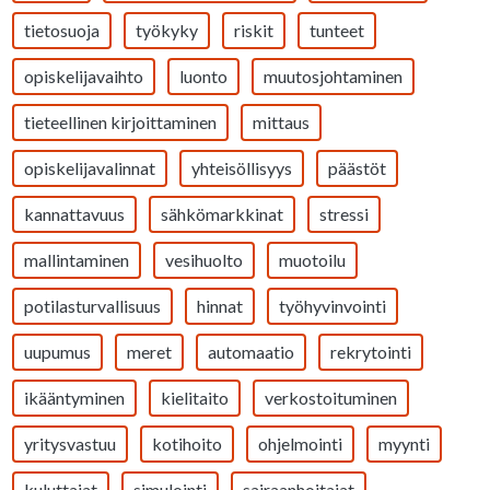
tietosuoja
työkyky
riskit
tunteet
opiskelijavaihto
luonto
muutosjohtaminen
tieteellinen kirjoittaminen
mittaus
opiskelijavalinnat
yhteisöllisyys
päästöt
kannattavuus
sähkömarkkinat
stressi
mallintaminen
vesihuolto
muotoilu
potilasturvallisuus
hinnat
työhyvinvointi
uupumus
meret
automaatio
rekrytointi
ikääntyminen
kielitaito
verkostoituminen
yritysvastuu
kotihoito
ohjelmointi
myynti
kuluttajat
simulointi
sairaanhoitajat