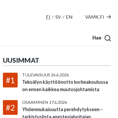
FI
SV
EN
VAMK.FI
Hae
UUSIMMAT
TULEVAISUUS
26.6.2026
#1
Tekoälyn käyttöönotto korkeakoulussa
on ennen kaikkea muutosjohtamista
OSAAMINEN
17.6.2026
#2
Yhdenmukaisuutta perehdytykseen –
tarkistuslista anestesiahoitajan