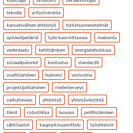
tekoäly
yritystoiminta
kansainvälinen yhteistyö
tutkimusmenetelmät
opiskelijaelämä
työn kuormittavuus
mainonta
vedenlaatu
kehittäminen
energiatehokkuus
sosiaalipalvelut
kuntoutus
standardit
osallistaminen
hulevesi
vesivoima
projektijohtaminen
mielenterveys
vaikuttavuus
yhteistyö
yhteisöviestintä
tiimit
robotiikka
luovuus
pelillistäminen
sähköautot
kaupunkisuunnittelu
työyhteisöt