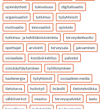
opinnäytteet
tulevaisuus
digitalisaatio
organisaatiot
tutkimus
työyhteisöt
motivaatio
innovaatiot
opiskelu
tutkimus- ja kehittämistoiminta
terveydenhuolto
opettajat
arviointi
terveysala
jaksaminen
sosiaaliala
kestävä kehitys
palvelut
ostokäyttäytyminen
työllistyminen
tuulienergia
työyhteisöt
sosiaalinen media
tietoturva
hoitotyö
brändit
tietotekniikka
sähköverkot
muutos
terveyspalvelut
laatu
turvallisuus
työntekijät
tuulivoimalat