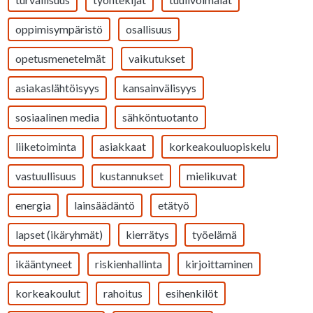
oppimisympäristö
osallisuus
opetusmenetelmät
vaikutukset
asiakaslähtöisyys
kansainvälisyys
sosiaalinen media
sähköntuotanto
liiketoiminta
asiakkaat
korkeakouluopiskelu
vastuullisuus
kustannukset
mielikuvat
energia
lainsäädäntö
etätyö
lapset (ikäryhmät)
kierrätys
työelämä
ikääntyneet
riskienhallinta
kirjoittaminen
korkeakoulut
rahoitus
esihenkilöt