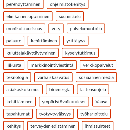
perehdyttäminen
ohjelmistokehitys
elinikäinen oppiminen
suunnittelu
monikulttuurisuus
vety
palvelumuotoilu
palaute
kehittäminen
yrittäjyys
kuluttajakäyttäytyminen
kyselytutkimus
liikunta
markkinointiviestintä
verkkopalvelut
teknologia
varhaiskasvatus
sosiaalinen media
asiakaskokemus
bioenergia
lastensuojelu
kehittäminen
ympäristövaikutukset
Vaasa
tapahtumat
työtyytyväisyys
työharjoittelu
kehitys
terveyden edistäminen
ihmissuhteet