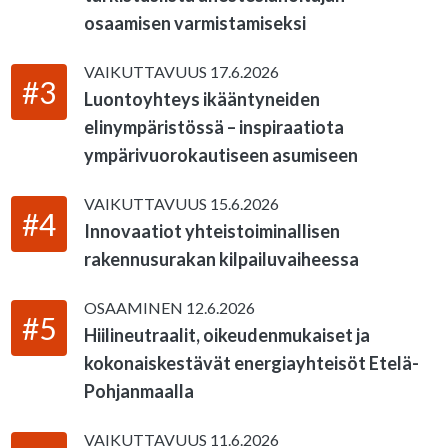
osaamisen varmistamiseksi
VAIKUTTAVUUS
17.6.2026
#3
Luontoyhteys ikääntyneiden
elinympäristössä – inspiraatiota
ympärivuorokautiseen asumiseen
VAIKUTTAVUUS
15.6.2026
#4
Innovaatiot yhteistoiminallisen
rakennusurakan kilpailuvaiheessa
OSAAMINEN
12.6.2026
#5
Hiilineutraalit, oikeudenmukaiset ja
kokonaiskestävät energiayhteisöt Etelä-
Pohjanmaalla
VAIKUTTAVUUS
11.6.2026