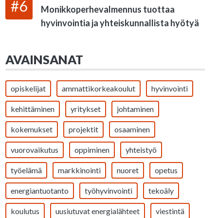
#6
Monikkoperhevalmennus tuottaa
hyvinvointia ja yhteiskunnallista hyötyä
AVAINSANAT
opiskelijat
ammattikorkeakoulut
hyvinvointi
kehittäminen
yritykset
johtaminen
kokemukset
projektit
osaaminen
vuorovaikutus
oppiminen
yhteistyö
työelämä
markkinointi
nuoret
opetus
energiantuotanto
työhyvinvointi
tekoäly
koulutus
uusiutuvat energialähteet
viestintä