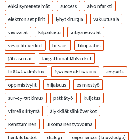
ehkäisymenetelmät
success
aivoinfarkti
elektroniset piirit
lyhytkirurgia
vakuutusala
vesivarat
kilpailuetu
äitiysneuvolat
vesijohtoverkot
hitsaus
tilinpäätös
jäteasemat
langattomat lähiverkot
lisäävä valmistus
fyysinen aktiivisuus
empatia
oppimistyylit
hiljaisuus
esimiestyö
survey-tutkimus
pätkätyö
kuljetus
vihreä siirtymä
älykkäät sähköverkot
kehittäminen
ulkomainen työvoima
henkilötiedot
dialogi
experiences (knowledge)