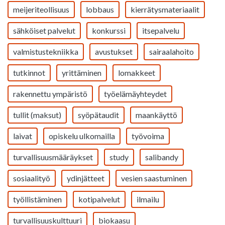
meijeriteollisuus
lobbaus
kierrätysmateriaalit
sähköiset palvelut
konkurssi
itsepalvelu
valmistustekniikka
avustukset
sairaalahoito
tutkinnot
yrittäminen
lomakkeet
rakennettu ympäristö
työelämäyhteydet
tullit (maksut)
syöpätaudit
maankäyttö
laivat
opiskelu ulkomailla
työvoima
turvallisuusmääräykset
study
salibandy
sosiaalityö
ydinjätteet
vesien saastuminen
työllistäminen
kotipalvelut
ilmailu
turvallisuuskulttuuri
biokaasu