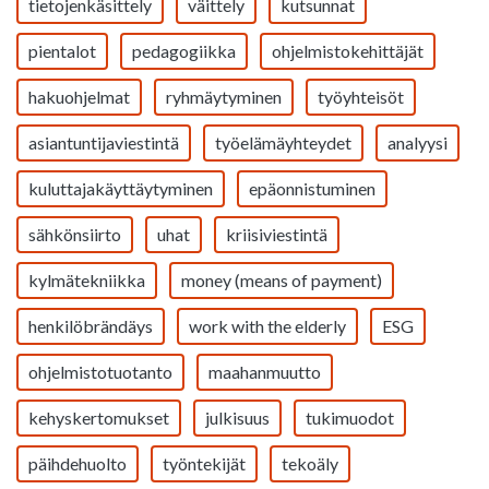
tietojenkäsittely
väittely
kutsunnat
pientalot
pedagogiikka
ohjelmistokehittäjät
hakuohjelmat
ryhmäytyminen
työyhteisöt
asiantuntijaviestintä
työelämäyhteydet
analyysi
kuluttajakäyttäytyminen
epäonnistuminen
sähkönsiirto
uhat
kriisiviestintä
kylmätekniikka
money (means of payment)
henkilöbrändäys
work with the elderly
ESG
ohjelmistotuotanto
maahanmuutto
kehyskertomukset
julkisuus
tukimuodot
päihdehuolto
työntekijät
tekoäly