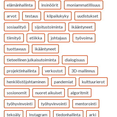
elämänhallinta
insinöörit
moniammatillisuus
arvot
testaus
kilpailukyky
uudistukset
sosiaalityö
sijoitustoiminta
ikääntyneet
tiimityö
etiikka
johtajuus
työvoima
tuottavuus
ikääntyneet
tieteellinen julkaisutoiminta
dialogisuus
projektinhallinta
verkostot
3D-mallinnus
henkilöstöjohtaminen
pandemiat
kulttuurierot
sosionomit
nuoret aikuiset
algoritmit
työhyvinvointi
työhyvinvointi
mentorointi
tekoäly
Instagram
tiedonhallinta
arki