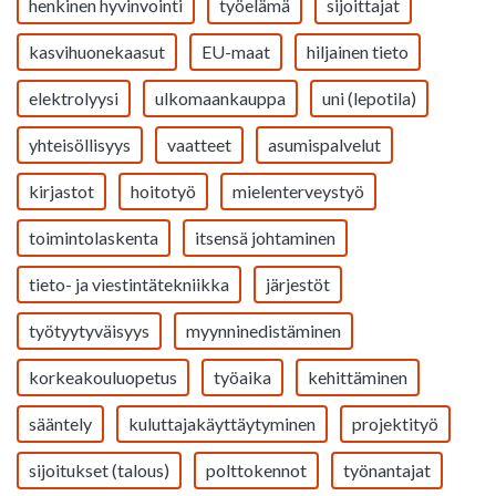
henkinen hyvinvointi
työelämä
sijoittajat
kasvihuonekaasut
EU-maat
hiljainen tieto
elektrolyysi
ulkomaankauppa
uni (lepotila)
yhteisöllisyys
vaatteet
asumispalvelut
kirjastot
hoitotyö
mielenterveystyö
toimintolaskenta
itsensä johtaminen
tieto- ja viestintätekniikka
järjestöt
työtyytyväisyys
myynninedistäminen
korkeakouluopetus
työaika
kehittäminen
sääntely
kuluttajakäyttäytyminen
projektityö
sijoitukset (talous)
polttokennot
työnantajat