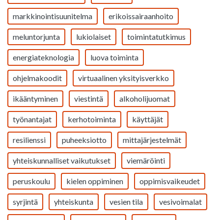
markkinointisuunitelma
erikoissairaanhoito
meluntorjunta
lukiolaiset
toimintatutkimus
energiateknologia
luova toiminta
ohjelmakoodit
virtuaalinen yksityisverkko
ikääntyminen
viestintä
alkoholijuomat
työnantajat
kerhotoiminta
käyttäjät
resilienssi
puheeksiotto
mittajärjestelmät
yhteiskunnalliset vaikutukset
viemäröinti
peruskoulu
kielen oppiminen
oppimisvaikeudet
syrjintä
yhteiskunta
vesien tila
vesivoimalat