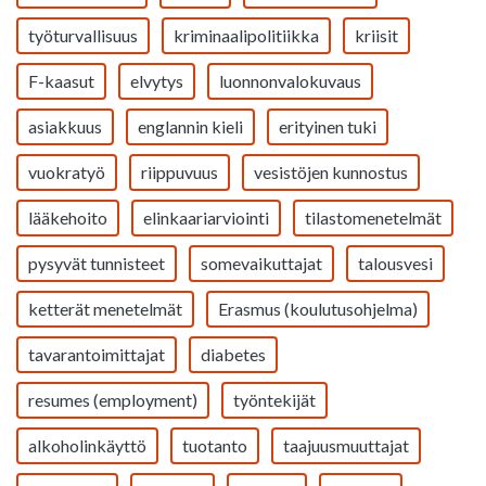
työturvallisuus
kriminaalipolitiikka
kriisit
F-kaasut
elvytys
luonnonvalokuvaus
asiakkuus
englannin kieli
erityinen tuki
vuokratyö
riippuvuus
vesistöjen kunnostus
lääkehoito
elinkaariarviointi
tilastomenetelmät
pysyvät tunnisteet
somevaikuttajat
talousvesi
ketterät menetelmät
Erasmus (koulutusohjelma)
tavarantoimittajat
diabetes
resumes (employment)
työntekijät
alkoholinkäyttö
tuotanto
taajuusmuuttajat