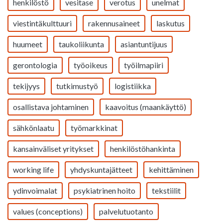
henkilöstö
vesitase
verotus
unelmat
viestintäkulttuuri
rakennusaineet
laskutus
huumeet
taukoliikunta
asiantuntijuus
gerontologia
työoikeus
työilmapiiri
tekijyys
tutkimustyö
logistiikka
osallistava johtaminen
kaavoitus (maankäyttö)
sähkönlaatu
työmarkkinat
kansainväliset yritykset
henkilöstöhankinta
working life
yhdyskuntajätteet
kehittäminen
ydinvoimalat
psykiatrinen hoito
tekstiilit
values (conceptions)
palvelutuotanto