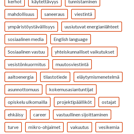
kerhot
käytettävyys
tunnistaminen
mahdollisuus
saneeraus
viestintä
ympäristöystävällisyys
uusiutuvat energianlähteet
sosiaalinen media
English language
Sosiaalinen vastuu
yhteiskunnalliset vaikutukset
vesistönkuormitus
muutosviestintä
aaltoenergia
tilastotiede
eläytymismenetelmä
asunnottomuus
kokemusasiantuntijat
opiskelu ulkomailla
projektipäälliköt
ostajat
ehkäisy
career
vastuullinen sijoittaminen
turve
mikro-ohjaimet
vakuutus
vesikemia