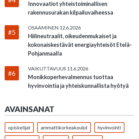
Innovaatiot yhteistoiminallisen
rakennusurakan kilpailuvaiheessa
OSAAMINEN
12.6.2026
#5
Hiilineutraalit, oikeudenmukaiset ja
kokonaiskestävät energiayhteisöt Etelä-
Pohjanmaalla
VAIKUTTAVUUS
11.6.2026
#6
Monikkoperhevalmennus tuottaa
hyvinvointia ja yhteiskunnallista hyötyä
AVAINSANAT
opiskelijat
ammattikorkeakoulut
hyvinvointi