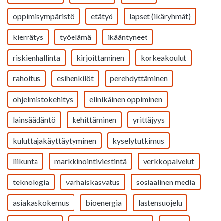
oppimisympäristö
etätyö
lapset (ikäryhmät)
kierrätys
työelämä
ikääntyneet
riskienhallinta
kirjoittaminen
korkeakoulut
rahoitus
esihenkilöt
perehdyttäminen
ohjelmistokehitys
elinikäinen oppiminen
lainsäädäntö
kehittäminen
yrittäjyys
kuluttajakäyttäytyminen
kyselytutkimus
liikunta
markkinointiviestintä
verkkopalvelut
teknologia
varhaiskasvatus
sosiaalinen media
asiakaskokemus
bioenergia
lastensuojelu