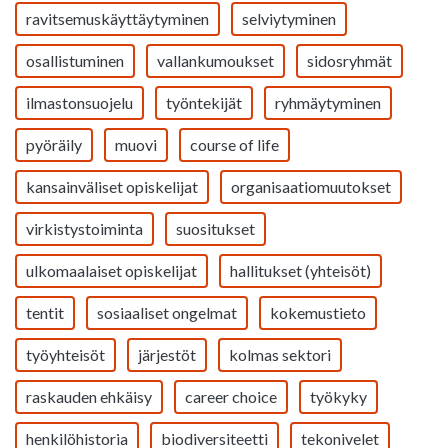
ravitsemuskäyttäytyminen
selviytyminen
osallistuminen
vallankumoukset
sidosryhmät
ilmastonsuojelu
työntekijät
ryhmäytyminen
pyöräily
muovi
course of life
kansainväliset opiskelijat
organisaatiomuutokset
virkistystoiminta
suositukset
ulkomaalaiset opiskelijat
hallitukset (yhteisöt)
tentit
sosiaaliset ongelmat
kokemustieto
työyhteisöt
järjestöt
kolmas sektori
raskauden ehkäisy
career choice
työkyky
henkilöhistoria
biodiversiteetti
tekonivelet