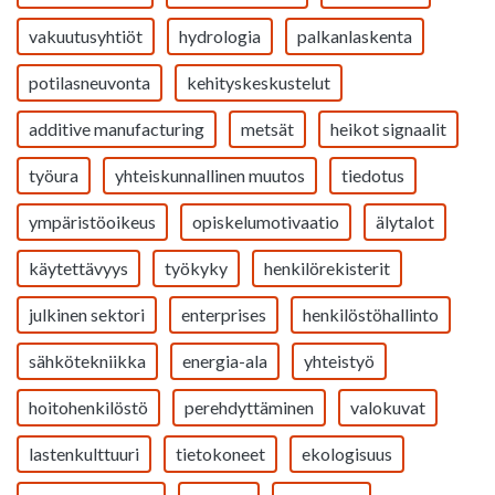
vakuutusyhtiöt
hydrologia
palkanlaskenta
potilasneuvonta
kehityskeskustelut
additive manufacturing
metsät
heikot signaalit
työura
yhteiskunnallinen muutos
tiedotus
ympäristöoikeus
opiskelumotivaatio
älytalot
käytettävyys
työkyky
henkilörekisterit
julkinen sektori
enterprises
henkilöstöhallinto
sähkötekniikka
energia-ala
yhteistyö
hoitohenkilöstö
perehdyttäminen
valokuvat
lastenkulttuuri
tietokoneet
ekologisuus