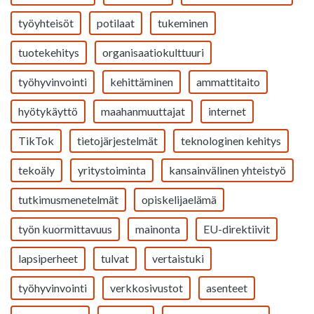
työyhteisöt
potilaat
tukeminen
tuotekehitys
organisaatiokulttuuri
työhyvinvointi
kehittäminen
ammattitaito
hyötykäyttö
maahanmuuttajat
internet
TikTok
tietojärjestelmät
teknologinen kehitys
tekoäly
yritystoiminta
kansainvälinen yhteistyö
tutkimusmenetelmät
opiskelijaelämä
työn kuormittavuus
mainonta
EU-direktiivit
lapsiperheet
tulvat
vertaistuki
työhyvinvointi
verkkosivustot
asenteet