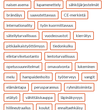
naisen asema
lupamenettely
sähköjärjestelmät
brändäys
saavutettavuus
CE-merkintä
internationality
työn kuormittavuus
säteilyturvallisuus
vuodeosastot
kierrätys
pitkäaikaistyöttömyys
tiedonkulku
elintarviketuotanto
lentoturvallisuus
opetussuunnitelmat
omavalvonta
lukeminen
melu
hampaidenhoito
työterveys
vangit
elämäntapa
perusparannus
ryhmätoiminta
etätyö
vähittäiskauppa
läpinäkyvyys
hiilineutraalius
koulut
ennaltaehkäisy