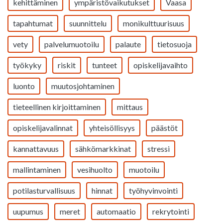
kehittäminen
ympäristövaikutukset
Vaasa
tapahtumat
suunnittelu
monikulttuurisuus
vety
palvelumuotoilu
palaute
tietosuoja
työkyky
riskit
tunteet
opiskelijavaihto
luonto
muutosjohtaminen
tieteellinen kirjoittaminen
mittaus
opiskelijavalinnat
yhteisöllisyys
päästöt
kannattavuus
sähkömarkkinat
stressi
mallintaminen
vesihuolto
muotoilu
potilasturvallisuus
hinnat
työhyvinvointi
uupumus
meret
automaatio
rekrytointi