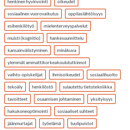
henkinen hyvinvointi
oikeudet
sosiaalinen vuorovaikutus
oppilaslähtöisyys
esihenkilötyö
mielenterveyspalvelut
muisti (kognitio)
hankesuunnittelu
kansainvälistyminen
minäkuva
ylemmät ammattikorkeakoulututkinnot
vaihto-opiskelijat
ihmisoikeudet
sosiaalihuolto
tekoäly
henkilöstö
sulautettu tietotekniikka
tavoitteet
osaamisen johtaminen
yksityisyys
hakukoneoptimointi
sosiaaliset suhteet
jäänmurtajat
työelämä
tuulipuistot