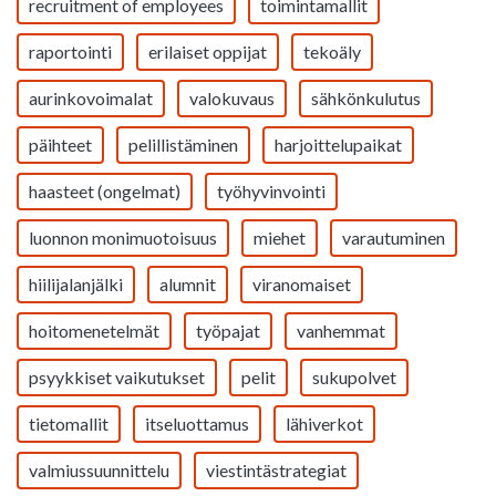
recruitment of employees
toimintamallit
raportointi
erilaiset oppijat
tekoäly
aurinkovoimalat
valokuvaus
sähkönkulutus
päihteet
pelillistäminen
harjoittelupaikat
haasteet (ongelmat)
työhyvinvointi
luonnon monimuotoisuus
miehet
varautuminen
hiilijalanjälki
alumnit
viranomaiset
hoitomenetelmät
työpajat
vanhemmat
psyykkiset vaikutukset
pelit
sukupolvet
tietomallit
itseluottamus
lähiverkot
valmiussuunnittelu
viestintästrategiat