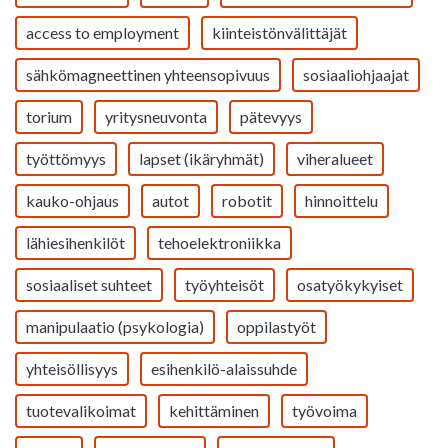
access to employment
kiinteistönvälittäjät
sähkömagneettinen yhteensopivuus
sosiaaliohjaajat
torium
yritysneuvonta
pätevyys
työttömyys
lapset (ikäryhmät)
viheralueet
kauko-ohjaus
autot
robotit
hinnoittelu
lähiesihenkilöt
tehoelektroniikka
sosiaaliset suhteet
työyhteisöt
osatyökykyiset
manipulaatio (psykologia)
oppilastyöt
yhteisöllisyys
esihenkilö-alaissuhde
tuotevalikoimat
kehittäminen
työvoima