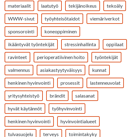
materiaalit
laatutyö
tekijänoikeus
tekoäly
WWW-sivut
työyhteisötaidot
viemäriverkot
sponsorointi
koneoppiminen
ikääntyvät työntekijät
stressinhallinta
oppilaat
ravinteet
perioperatiivinen hoito
työntekijät
valmennus
asiakastyytyväisyys
kunnat
henkinen hyvinvointi
prosessit
lastenneuvolat
yritysyhteistyö
brändit
salasanat
hyvät käytännöt
työhyvinvointi
henkinen hyvinvointi
hyvinvointialueet
tulvasuojelu
terveys
toimintakyky