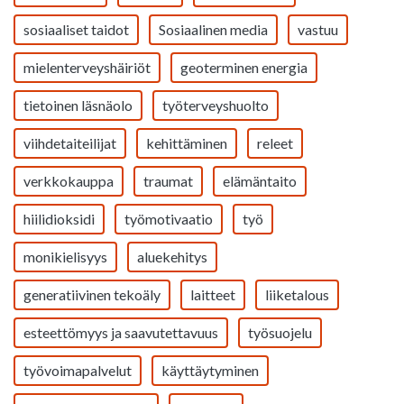
sosiaaliset taidot
Sosiaalinen media
vastuu
mielenterveyshäiriöt
geoterminen energia
tietoinen läsnäolo
työterveyshuolto
viihdetaiteilijat
kehittäminen
releet
verkkokauppa
traumat
elämäntaito
hiilidioksidi
työmotivaatio
työ
monikielisyys
aluekehitys
generatiivinen tekoäly
laitteet
liiketalous
esteettömyys ja saavutettavuus
työsuojelu
työvoimapalvelut
käyttäytyminen