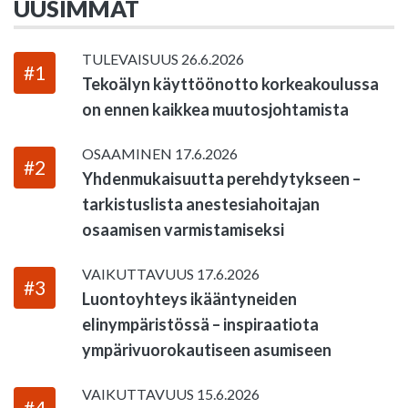
UUSIMMAT
TULEVAISUUS
26.6.2026
#1
Tekoälyn käyttöönotto korkeakoulussa
on ennen kaikkea muutosjohtamista
OSAAMINEN
17.6.2026
#2
Yhdenmukaisuutta perehdytykseen –
tarkistuslista anestesiahoitajan
osaamisen varmistamiseksi
VAIKUTTAVUUS
17.6.2026
#3
Luontoyhteys ikääntyneiden
elinympäristössä – inspiraatiota
ympärivuorokautiseen asumiseen
VAIKUTTAVUUS
15.6.2026
#4