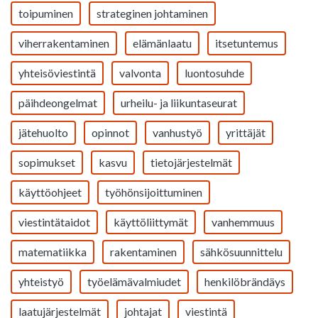
toipuminen
strateginen johtaminen
viherrakentaminen
elämänlaatu
itsetuntemus
yhteisöviestintä
valvonta
luontosuhde
päihdeongelmat
urheilu- ja liikuntaseurat
jätehuolto
opinnot
vanhustyö
yrittäjät
sopimukset
kasvu
tietojärjestelmät
käyttöohjeet
työhönsijoittuminen
viestintätaidot
käyttöliittymät
vanhemmuus
matematiikka
rakentaminen
sähkösuunnittelu
yhteistyö
työelämävalmiudet
henkilöbrändäys
laatujärjestelmät
johtajat
viestintä