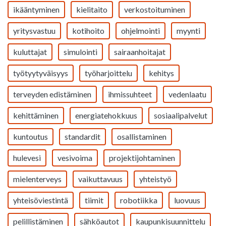
ikääntyminen
kielitaito
verkostoituminen
yritysvastuu
kotihoito
ohjelmointi
myynti
kuluttajat
simulointi
sairaanhoitajat
työtyytyväisyys
työharjoittelu
kehitys
terveyden edistäminen
ihmissuhteet
vedenlaatu
kehittäminen
energiatehokkuus
sosiaalipalvelut
kuntoutus
standardit
osallistaminen
hulevesi
vesivoima
projektijohtaminen
mielenterveys
vaikuttavuus
yhteistyö
yhteisöviestintä
tiimit
robotiikka
luovuus
pelillistäminen
sähköautot
kaupunkisuunnittelu