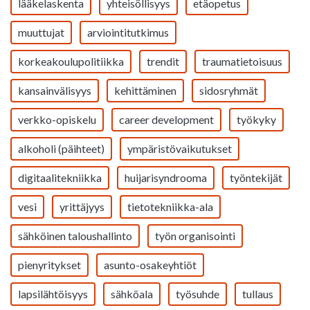
lääkelaskenta
yhteisöllisyys
etäopetus
muuttujat
arviointitutkimus
korkeakoulupolitiikka
trendit
traumatietoisuus
kansainvälisyys
kehittäminen
sidosryhmät
verkko-opiskelu
career development
työkyky
alkoholi (päihteet)
ympäristövaikutukset
digitaalitekniikka
huijarisyndrooma
työntekijät
vesi
yrittäjyys
tietotekniikka-ala
sähköinen taloushallinto
työn organisointi
pienyritykset
asunto-osakeyhtiöt
lapsilähtöisyys
sähköala
työsuhde
tullaus