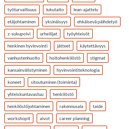
työturvallisuus
lukutaito
lean-ajattelu
etäjohtaminen
yksinäisyys
ehkäisevä päihdetyö
z-sukupolvi
urheilijat
työyhteisöt
henkinen hyvinvointi
jätteet
käytettävyys
vanhustenhuolto
hoitohenkilöstö
stigmat
kansainvälistyminen
hyvinvointiteknologia
koneet
sitoutuminen (toiminta)
yhteiskuntavastuu
henkilöstö
henkilöstöjohtaminen
rakennusala
taide
workshopit
aivot
career planning