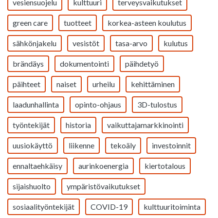
vesiensuojelu
kulttuuri
terveysvaikutukset
green care
tuotteet
korkea-asteen koulutus
sähkönjakelu
vesistöt
tasa-arvo
kulutus
brändäys
dokumentointi
päihdetyö
päihteet
naiset
urheilu
kehittäminen
laadunhallinta
opinto-ohjaus
3D-tulostus
työntekijät
historia
vaikuttajamarkkinointi
uusiokäyttö
liikenne
tekoäly
investoinnit
ennaltaehkäisy
aurinkoenergia
kiertotalous
sijaishuolto
ympäristövaikutukset
sosiaalityöntekijät
COVID-19
kulttuuritoiminta