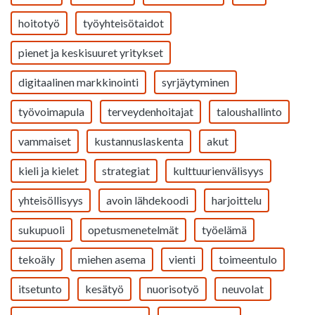
hoitotyö
työyhteisötaidot
pienet ja keskisuuret yritykset
digitaalinen markkinointi
syrjäytyminen
työvoimapula
terveydenhoitajat
taloushallinto
vammaiset
kustannuslaskenta
akut
kieli ja kielet
strategiat
kulttuurienvälisyys
yhteisöllisyys
avoin lähdekoodi
harjoittelu
sukupuoli
opetusmenetelmät
työelämä
tekoäly
miehen asema
vienti
toimeentulo
itsetunto
kesätyö
nuorisotyö
neuvolat