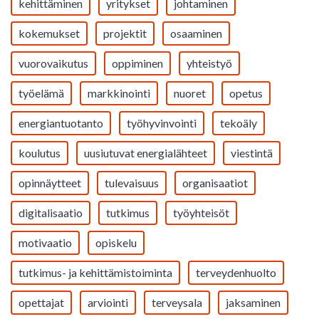
kehittäminen
yritykset
johtaminen
kokemukset
projektit
osaaminen
vuorovaikutus
oppiminen
yhteistyö
työelämä
markkinointi
nuoret
opetus
energiantuotanto
työhyvinvointi
tekoäly
koulutus
uusiutuvat energialähteet
viestintä
opinnäytteet
tulevaisuus
organisaatiot
digitalisaatio
tutkimus
työyhteisöt
motivaatio
opiskelu
tutkimus- ja kehittämistoiminta
terveydenhuolto
opettajat
arviointi
terveysala
jaksaminen