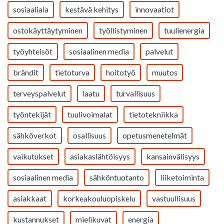
sosiaaliala
kestävä kehitys
innovaatiot
ostokäyttäytyminen
työllistyminen
tuulienergia
työyhteisöt
sosiaalinen media
palvelut
brändit
tietoturva
hoitotyö
muutos
terveyspalvelut
laatu
turvallisuus
työntekijät
tuulivoimalat
tietotekniikka
sähköverkot
osallisuus
opetusmenetelmät
vaikutukset
asiakaslähtöisyys
kansainvälisyys
sosiaalinen media
sähköntuotanto
liiketoiminta
asiakkaat
korkeakouluopiskelu
vastuullisuus
kustannukset
mielikuvat
energia