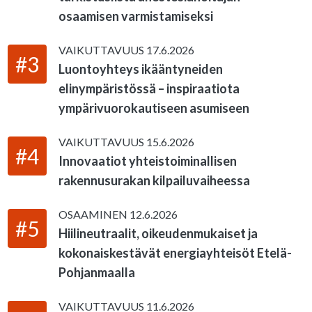
osaamisen varmistamiseksi
VAIKUTTAVUUS
17.6.2026
#3
Luontoyhteys ikääntyneiden
elinympäristössä – inspiraatiota
ympärivuorokautiseen asumiseen
VAIKUTTAVUUS
15.6.2026
#4
Innovaatiot yhteistoiminallisen
rakennusurakan kilpailuvaiheessa
OSAAMINEN
12.6.2026
#5
Hiilineutraalit, oikeudenmukaiset ja
kokonaiskestävät energiayhteisöt Etelä-
Pohjanmaalla
VAIKUTTAVUUS
11.6.2026