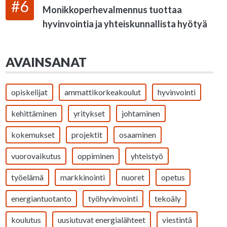
#6
Monikkoperhevalmennus tuottaa
hyvinvointia ja yhteiskunnallista hyötyä
AVAINSANAT
opiskelijat
ammattikorkeakoulut
hyvinvointi
kehittäminen
yritykset
johtaminen
kokemukset
projektit
osaaminen
vuorovaikutus
oppiminen
yhteistyö
työelämä
markkinointi
nuoret
opetus
energiantuotanto
työhyvinvointi
tekoäly
koulutus
uusiutuvat energialähteet
viestintä