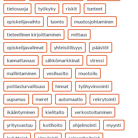
tietosuoja
työkyky
riskit
tunteet
opiskelijavaihto
luonto
muutosjohtaminen
tieteellinen kirjoittaminen
mittaus
opiskelijavalinnat
yhteisöllisyys
päästöt
kannattavuus
sähkömarkkinat
stressi
mallintaminen
vesihuolto
muotoilu
potilasturvallisuus
hinnat
työhyvinvointi
uupumus
meret
automaatio
rekrytointi
ikääntyminen
kielitaito
verkostoituminen
yritysvastuu
kotihoito
ohjelmointi
myynti
kuluttajat
simulointi
sairaanhoitajat