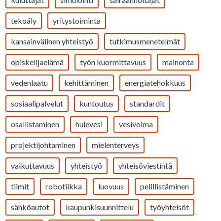
tekoäly
yritystoiminta
kansainvälinen yhteistyö
tutkimusmenetelmät
opiskelijaelämä
työn kuormittavuus
mainonta
vedenlaatu
kehittäminen
energiatehokkuus
sosiaalipalvelut
kuntoutus
standardit
osallistaminen
hulevesi
vesivoima
projektijohtaminen
mielenterveys
vaikuttavuus
yhteistyö
yhteisöviestintä
tiimit
robotiikka
luovuus
pelillistäminen
sähköautot
kaupunkisuunnittelu
työyhteisöt