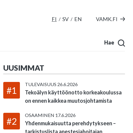
FI
SV
EN
VAMK.FI
Hae
UUSIMMAT
TULEVAISUUS
26.6.2026
#1
Tekoälyn käyttöönotto korkeakoulussa
on ennen kaikkea muutosjohtamista
OSAAMINEN
17.6.2026
#2
Yhdenmukaisuutta perehdytykseen –
tarkistuslista anestesiahoitajan