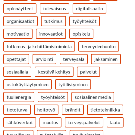
opinnäytteet
tulevaisuus
digitalisaatio
organisaatiot
tutkimus
työyhteisöt
motivaatio
innovaatiot
opiskelu
tutkimus- ja kehittämistoiminta
terveydenhuolto
opettajat
arviointi
terveysala
jaksaminen
sosiaaliala
kestävä kehitys
palvelut
ostokäyttäytyminen
työllistyminen
tuulienergia
työyhteisöt
sosiaalinen media
tietoturva
hoitotyö
brändit
tietotekniikka
sähköverkot
muutos
terveyspalvelut
laatu
turvallisuus
työntekijät
tuulivoimalat