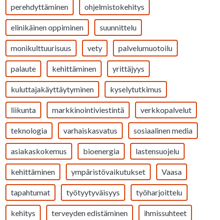
perehdyttäminen
ohjelmistokehitys
elinikäinen oppiminen
suunnittelu
monikulttuurisuus
vety
palvelumuotoilu
palaute
kehittäminen
yrittäjyys
kuluttajakäyttäytyminen
kyselytutkimus
liikunta
markkinointiviestintä
verkkopalvelut
teknologia
varhaiskasvatus
sosiaalinen media
asiakaskokemus
bioenergia
lastensuojelu
kehittäminen
ympäristövaikutukset
Vaasa
tapahtumat
työtyytyväisyys
työharjoittelu
kehitys
terveyden edistäminen
ihmissuhteet