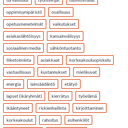
oppimisympäristö
osallisuus
opetusmenetelmät
vaikutukset
asiakaslähtöisyys
kansainvälisyys
sosiaalinen media
sähköntuotanto
liiketoiminta
asiakkaat
korkeakouluopiskelu
vastuullisuus
kustannukset
mielikuvat
energia
lainsäädäntö
etätyö
lapset (ikäryhmät)
kierrätys
työelämä
ikääntyneet
riskienhallinta
kirjoittaminen
korkeakoulut
rahoitus
esihenkilöt