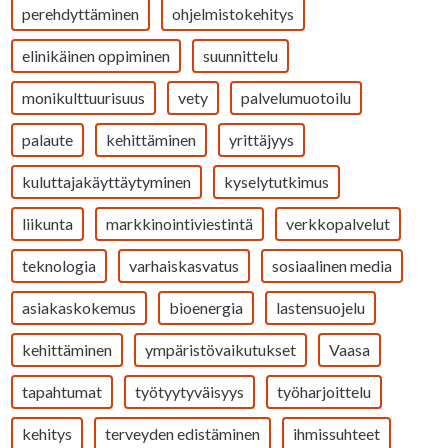
perehdyttäminen
ohjelmistokehitys
elinikäinen oppiminen
suunnittelu
monikulttuurisuus
vety
palvelumuotoilu
palaute
kehittäminen
yrittäjyys
kuluttajakäyttäytyminen
kyselytutkimus
liikunta
markkinointiviestintä
verkkopalvelut
teknologia
varhaiskasvatus
sosiaalinen media
asiakaskokemus
bioenergia
lastensuojelu
kehittäminen
ympäristövaikutukset
Vaasa
tapahtumat
työtyytyväisyys
työharjoittelu
kehitys
terveyden edistäminen
ihmissuhteet