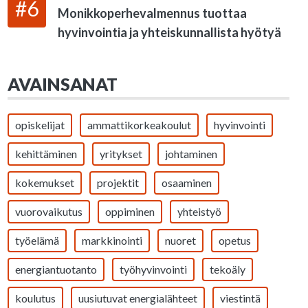
#6
Monikkoperhevalmennus tuottaa
hyvinvointia ja yhteiskunnallista hyötyä
AVAINSANAT
opiskelijat
ammattikorkeakoulut
hyvinvointi
kehittäminen
yritykset
johtaminen
kokemukset
projektit
osaaminen
vuorovaikutus
oppiminen
yhteistyö
työelämä
markkinointi
nuoret
opetus
energiantuotanto
työhyvinvointi
tekoäly
koulutus
uusiutuvat energialähteet
viestintä