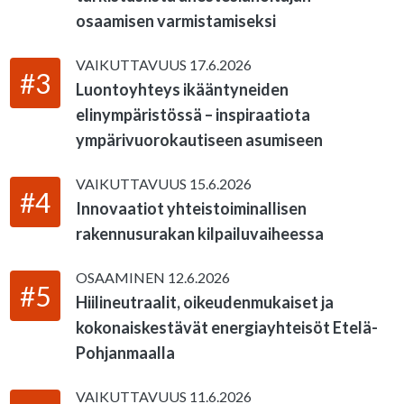
osaamisen varmistamiseksi
VAIKUTTAVUUS
17.6.2026
#3
Luontoyhteys ikääntyneiden
elinympäristössä – inspiraatiota
ympärivuorokautiseen asumiseen
VAIKUTTAVUUS
15.6.2026
#4
Innovaatiot yhteistoiminallisen
rakennusurakan kilpailuvaiheessa
OSAAMINEN
12.6.2026
#5
Hiilineutraalit, oikeudenmukaiset ja
kokonaiskestävät energiayhteisöt Etelä-
Pohjanmaalla
VAIKUTTAVUUS
11.6.2026