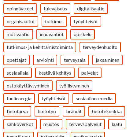
opinnäytteet
tulevaisuus
digitalisaatio
organisaatiot
tutkimus
työyhteisöt
motivaatio
innovaatiot
opiskelu
tutkimus- ja kehittämistoiminta
terveydenhuolto
opettajat
arviointi
terveysala
jaksaminen
sosiaaliala
kestävä kehitys
palvelut
ostokäyttäytyminen
työllistyminen
tuulienergia
työyhteisöt
sosiaalinen media
tietoturva
hoitotyö
brändit
tietotekniikka
sähköverkot
muutos
terveyspalvelut
laatu
turvallisuus
työntekijät
tuulivoimalat