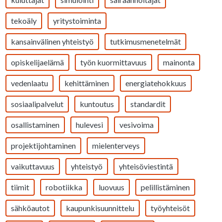
tekoäly
yritystoiminta
kansainvälinen yhteistyö
tutkimusmenetelmät
opiskelijaelämä
työn kuormittavuus
mainonta
vedenlaatu
kehittäminen
energiatehokkuus
sosiaalipalvelut
kuntoutus
standardit
osallistaminen
hulevesi
vesivoima
projektijohtaminen
mielenterveys
vaikuttavuus
yhteistyö
yhteisöviestintä
tiimit
robotiikka
luovuus
pelillistäminen
sähköautot
kaupunkisuunnittelu
työyhteisöt