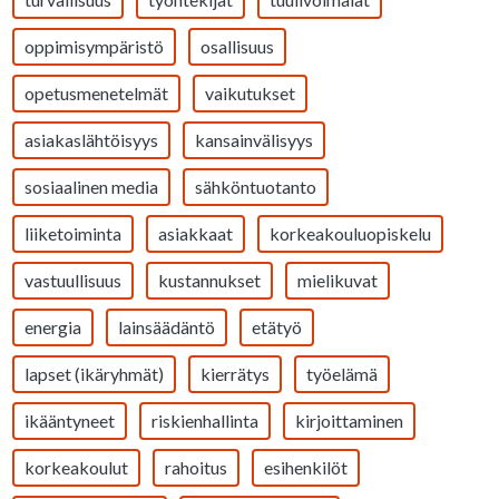
oppimisympäristö
osallisuus
opetusmenetelmät
vaikutukset
asiakaslähtöisyys
kansainvälisyys
sosiaalinen media
sähköntuotanto
liiketoiminta
asiakkaat
korkeakouluopiskelu
vastuullisuus
kustannukset
mielikuvat
energia
lainsäädäntö
etätyö
lapset (ikäryhmät)
kierrätys
työelämä
ikääntyneet
riskienhallinta
kirjoittaminen
korkeakoulut
rahoitus
esihenkilöt