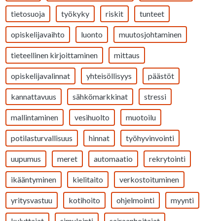
tietosuoja
työkyky
riskit
tunteet
opiskelijavaihto
luonto
muutosjohtaminen
tieteellinen kirjoittaminen
mittaus
opiskelijavalinnat
yhteisöllisyys
päästöt
kannattavuus
sähkömarkkinat
stressi
mallintaminen
vesihuolto
muotoilu
potilasturvallisuus
hinnat
työhyvinvointi
uupumus
meret
automaatio
rekrytointi
ikääntyminen
kielitaito
verkostoituminen
yritysvastuu
kotihoito
ohjelmointi
myynti
kuluttajat
simulointi
sairaanhoitajat