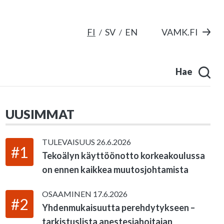
FI
SV
EN
VAMK.FI
Hae
UUSIMMAT
TULEVAISUUS
26.6.2026
#1
Tekoälyn käyttöönotto korkeakoulussa
on ennen kaikkea muutosjohtamista
OSAAMINEN
17.6.2026
#2
Yhdenmukaisuutta perehdytykseen –
tarkistuslista anestesiahoitajan