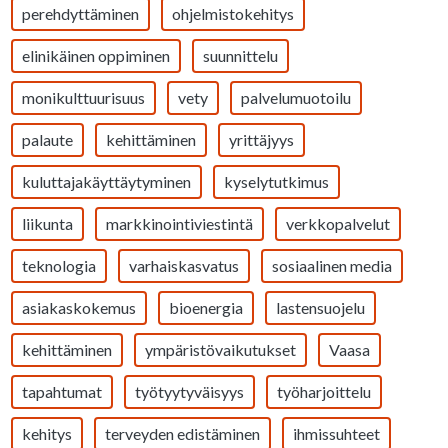
perehdyttäminen
ohjelmistokehitys
elinikäinen oppiminen
suunnittelu
monikulttuurisuus
vety
palvelumuotoilu
palaute
kehittäminen
yrittäjyys
kuluttajakäyttäytyminen
kyselytutkimus
liikunta
markkinointiviestintä
verkkopalvelut
teknologia
varhaiskasvatus
sosiaalinen media
asiakaskokemus
bioenergia
lastensuojelu
kehittäminen
ympäristövaikutukset
Vaasa
tapahtumat
työtyytyväisyys
työharjoittelu
kehitys
terveyden edistäminen
ihmissuhteet