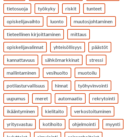
tietosuoja
työkyky
riskit
tunteet
opiskelijavaihto
luonto
muutosjohtaminen
tieteellinen kirjoittaminen
mittaus
opiskelijavalinnat
yhteisöllisyys
päästöt
kannattavuus
sähkömarkkinat
stressi
mallintaminen
vesihuolto
muotoilu
potilasturvallisuus
hinnat
työhyvinvointi
uupumus
meret
automaatio
rekrytointi
ikääntyminen
kielitaito
verkostoituminen
yritysvastuu
kotihoito
ohjelmointi
myynti
kuluttajat
simulointi
sairaanhoitajat