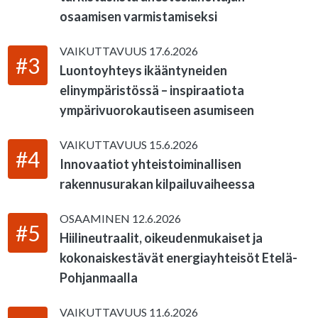
osaamisen varmistamiseksi
VAIKUTTAVUUS
17.6.2026
#3
Luontoyhteys ikääntyneiden
elinympäristössä – inspiraatiota
ympärivuorokautiseen asumiseen
VAIKUTTAVUUS
15.6.2026
#4
Innovaatiot yhteistoiminallisen
rakennusurakan kilpailuvaiheessa
OSAAMINEN
12.6.2026
#5
Hiilineutraalit, oikeudenmukaiset ja
kokonaiskestävät energiayhteisöt Etelä-
Pohjanmaalla
VAIKUTTAVUUS
11.6.2026