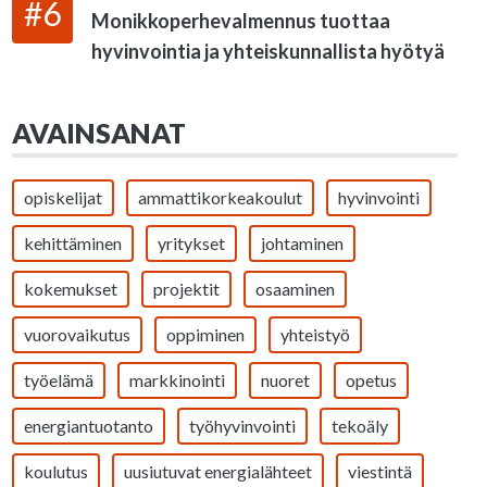
#6
Monikkoperhevalmennus tuottaa
hyvinvointia ja yhteiskunnallista hyötyä
AVAINSANAT
opiskelijat
ammattikorkeakoulut
hyvinvointi
kehittäminen
yritykset
johtaminen
kokemukset
projektit
osaaminen
vuorovaikutus
oppiminen
yhteistyö
työelämä
markkinointi
nuoret
opetus
energiantuotanto
työhyvinvointi
tekoäly
koulutus
uusiutuvat energialähteet
viestintä