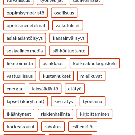
oppimisympäristö
osallisuus
opetusmenetelmät
vaikutukset
asiakaslähtöisyys
kansainvälisyys
sosiaalinen media
sähköntuotanto
liiketoiminta
asiakkaat
korkeakouluopiskelu
vastuullisuus
kustannukset
mielikuvat
energia
lainsäädäntö
etätyö
lapset (ikäryhmät)
kierrätys
työelämä
ikääntyneet
riskienhallinta
kirjoittaminen
korkeakoulut
rahoitus
esihenkilöt