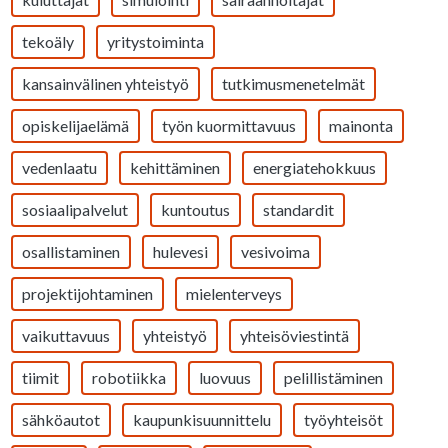
tekoäly
yritystoiminta
kansainvälinen yhteistyö
tutkimusmenetelmät
opiskelijaelämä
työn kuormittavuus
mainonta
vedenlaatu
kehittäminen
energiatehokkuus
sosiaalipalvelut
kuntoutus
standardit
osallistaminen
hulevesi
vesivoima
projektijohtaminen
mielenterveys
vaikuttavuus
yhteistyö
yhteisöviestintä
tiimit
robotiikka
luovuus
pelillistäminen
sähköautot
kaupunkisuunnittelu
työyhteisöt