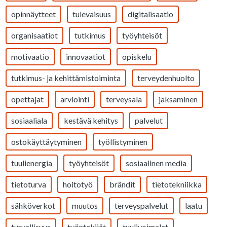
opinnäytteet
tulevaisuus
digitalisaatio
organisaatiot
tutkimus
työyhteisöt
motivaatio
innovaatiot
opiskelu
tutkimus- ja kehittämistoiminta
terveydenhuolto
opettajat
arviointi
terveysala
jaksaminen
sosiaaliala
kestävä kehitys
palvelut
ostokäyttäytyminen
työllistyminen
tuulienergia
työyhteisöt
sosiaalinen media
tietoturva
hoitotyö
brändit
tietotekniikka
sähköverkot
muutos
terveyspalvelut
laatu
turvallisuus
työntekijät
tuulivoimalat