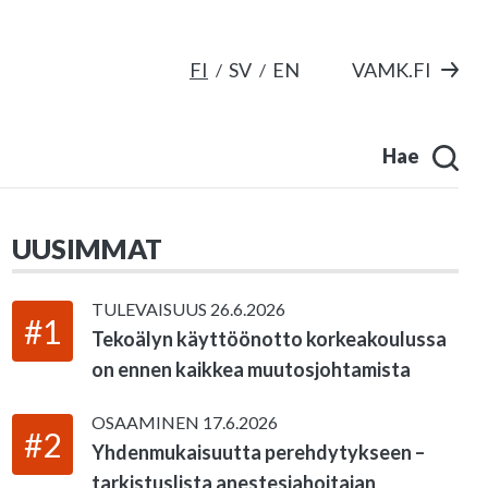
FI
SV
EN
VAMK.FI
Hae
UUSIMMAT
TULEVAISUUS
26.6.2026
#1
Tekoälyn käyttöönotto korkeakoulussa
on ennen kaikkea muutosjohtamista
OSAAMINEN
17.6.2026
#2
Yhdenmukaisuutta perehdytykseen –
tarkistuslista anestesiahoitajan