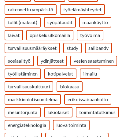
rakennettu ympäristö
työelämäyhteydet
tullit (maksut)
syöpätaudit
maankäyttö
laivat
opiskelu ulkomailla
työvoima
turvallisuusmääräykset
study
salibandy
sosiaalityö
ydinjätteet
vesien saastuminen
työllistäminen
kotipalvelut
ilmailu
turvallisuuskulttuuri
biokaasu
markkinointisuunitelma
erikoissairaanhoito
meluntorjunta
lukiolaiset
toimintatutkimus
energiateknologia
luova toiminta