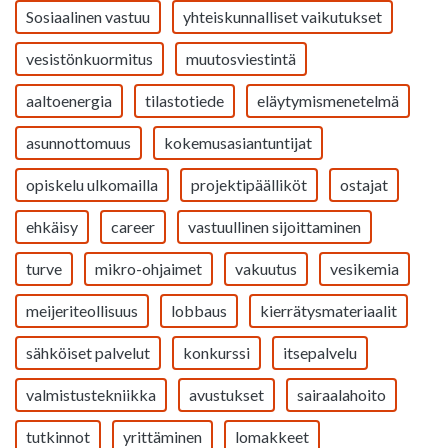
Sosiaalinen vastuu
yhteiskunnalliset vaikutukset
vesistönkuormitus
muutosviestintä
aaltoenergia
tilastotiede
eläytymismenetelmä
asunnottomuus
kokemusasiantuntijat
opiskelu ulkomailla
projektipäälliköt
ostajat
ehkäisy
career
vastuullinen sijoittaminen
turve
mikro-ohjaimet
vakuutus
vesikemia
meijeriteollisuus
lobbaus
kierrätysmateriaalit
sähköiset palvelut
konkurssi
itsepalvelu
valmistustekniikka
avustukset
sairaalahoito
tutkinnot
yrittäminen
lomakkeet