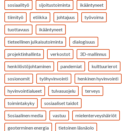
sosiaalityö
sijoitustoiminta
ikääntyneet
tiimityö
etiikka
johtajuus
työvoima
tuottavuus
ikääntyneet
tieteellinen julkaisutoiminta
dialogisuus
projektinhallinta
verkostot
3D-mallinnus
henkilöstöjohtaminen
pandemiat
kulttuurierot
sosionomit
työhyvinvointi
henkinen hyvinvointi
hyvinvointialueet
tulvasuojelu
terveys
toimintakyky
sosiaaliset taidot
Sosiaalinen media
vastuu
mielenterveyshäiriöt
geoterminen energia
tietoinen läsnäolo