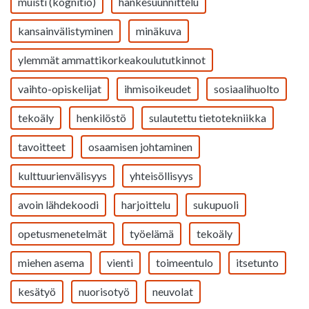
muisti (kognitio)
hankesuunnittelu
kansainvälistyminen
minäkuva
ylemmät ammattikorkeakoulututkinnot
vaihto-opiskelijat
ihmisoikeudet
sosiaalihuolto
tekoäly
henkilöstö
sulautettu tietotekniikka
tavoitteet
osaamisen johtaminen
kulttuurienvälisyys
yhteisöllisyys
avoin lähdekoodi
harjoittelu
sukupuoli
opetusmenetelmät
työelämä
tekoäly
miehen asema
vienti
toimeentulo
itsetunto
kesätyö
nuorisotyö
neuvolat