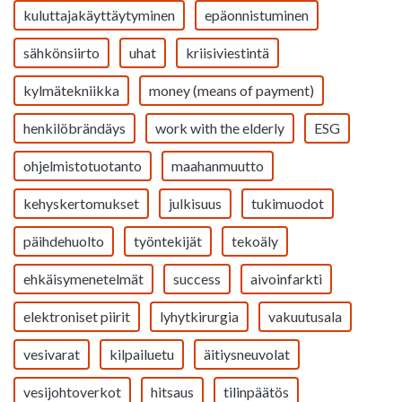
kuluttajakäyttäytyminen
epäonnistuminen
sähkönsiirto
uhat
kriisiviestintä
kylmätekniikka
money (means of payment)
henkilöbrändäys
work with the elderly
ESG
ohjelmistotuotanto
maahanmuutto
kehyskertomukset
julkisuus
tukimuodot
päihdehuolto
työntekijät
tekoäly
ehkäisymenetelmät
success
aivoinfarkti
elektroniset piirit
lyhytkirurgia
vakuutusala
vesivarat
kilpailuetu
äitiysneuvolat
vesijohtoverkot
hitsaus
tilinpäätös