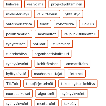
hulevesi
vesivoima
projektijohtaminen
mielenterveys
vaikuttavuus
yhteistyö
yhteisöviestintä
tiimit
robotiikka
luovuus
pelillistäminen
sähköautot
kaupunkisuunnittelu
työyhteisöt
potilaat
tukeminen
tuotekehitys
organisaatiokulttuuri
työhyvinvointi
kehittäminen
ammattitaito
hyötykäyttö
maahanmuuttajat
internet
TikTok
tietojärjestelmät
teknologinen kehitys
nuoret aikuiset
algoritmit
työhyvinvointi
työhyvinvointi
mentorointi
tekoäly