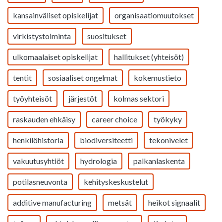
kansainväliset opiskelijat
organisaatiomuutokset
virkistystoiminta
suositukset
ulkomaalaiset opiskelijat
hallitukset (yhteisöt)
tentit
sosiaaliset ongelmat
kokemustieto
työyhteisöt
järjestöt
kolmas sektori
raskauden ehkäisy
career choice
työkyky
henkilöhistoria
biodiversiteetti
tekonivelet
vakuutusyhtiöt
hydrologia
palkanlaskenta
potilasneuvonta
kehityskeskustelut
additive manufacturing
metsät
heikot signaalit