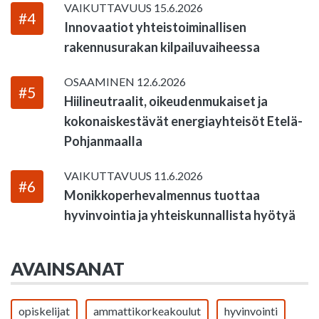
VAIKUTTAVUUS
15.6.2026
#4
Innovaatiot yhteistoiminallisen
rakennusurakan kilpailuvaiheessa
OSAAMINEN
12.6.2026
#5
Hiilineutraalit, oikeudenmukaiset ja
kokonaiskestävät energiayhteisöt Etelä-
Pohjanmaalla
VAIKUTTAVUUS
11.6.2026
#6
Monikkoperhevalmennus tuottaa
hyvinvointia ja yhteiskunnallista hyötyä
AVAINSANAT
opiskelijat
ammattikorkeakoulut
hyvinvointi