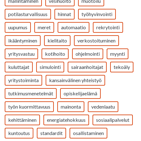
mallintaminen
vesihuolto
muotoilu
potilasturvallisuus
hinnat
työhyvinvointi
uupumus
meret
automaatio
rekrytointi
ikääntyminen
kielitaito
verkostoituminen
yritysvastuu
kotihoito
ohjelmointi
myynti
kuluttajat
simulointi
sairaanhoitajat
tekoäly
yritystoiminta
kansainvälinen yhteistyö
tutkimusmenetelmät
opiskelijaelämä
työn kuormittavuus
mainonta
vedenlaatu
kehittäminen
energiatehokkuus
sosiaalipalvelut
kuntoutus
standardit
osallistaminen