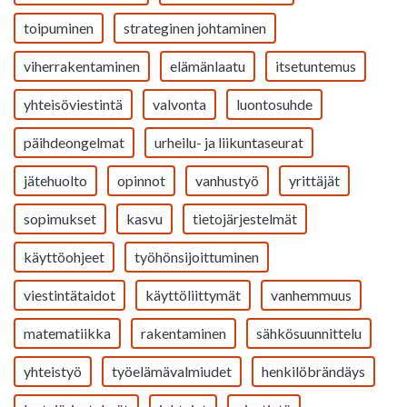
toipuminen
strateginen johtaminen
viherrakentaminen
elämänlaatu
itsetuntemus
yhteisöviestintä
valvonta
luontosuhde
päihdeongelmat
urheilu- ja liikuntaseurat
jätehuolto
opinnot
vanhustyö
yrittäjät
sopimukset
kasvu
tietojärjestelmät
käyttöohjeet
työhönsijoittuminen
viestintätaidot
käyttöliittymät
vanhemmuus
matematiikka
rakentaminen
sähkösuunnittelu
yhteistyö
työelämävalmiudet
henkilöbrändäys