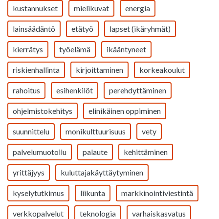
kustannukset
mielikuvat
energia
lainsäädäntö
etätyö
lapset (ikäryhmät)
kierrätys
työelämä
ikääntyneet
riskienhallinta
kirjoittaminen
korkeakoulut
rahoitus
esihenkilöt
perehdyttäminen
ohjelmistokehitys
elinikäinen oppiminen
suunnittelu
monikulttuurisuus
vety
palvelumuotoilu
palaute
kehittäminen
yrittäjyys
kuluttajakäyttäytyminen
kyselytutkimus
liikunta
markkinointiviestintä
verkkopalvelut
teknologia
varhaiskasvatus