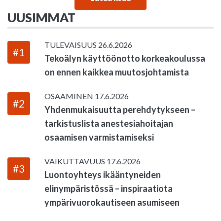
UUSIMMAT
TULEVAISUUS
26.6.2026
#1
Tekoälyn käyttöönotto korkeakoulussa
on ennen kaikkea muutosjohtamista
OSAAMINEN
17.6.2026
#2
Yhdenmukaisuutta perehdytykseen –
tarkistuslista anestesiahoitajan
osaamisen varmistamiseksi
VAIKUTTAVUUS
17.6.2026
#3
Luontoyhteys ikääntyneiden
elinympäristössä – inspiraatiota
ympärivuorokautiseen asumiseen