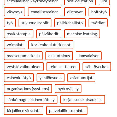
seksuaalinen käyttäytyminen
self-education
ikä
väsymys
ennallistaminen
elintavat
hoitotyö
työ
sukupuoliroolit
palkkahallinto
työtilat
psykoterapia
päiväkodit
machine learning
voimalat
korkeakoulututkinnot
maaseutumatkailu
alustatalous
kansalaiset
vesistövaikutukset
tekniset tieteet
sähköverkot
esihenkilötyö
yksilönsuoja
asiantuntijat
organisations (systems)
hydroviljely
sähkömagneettinen säteily
kirjallisuuskatsaukset
kirjallinen viestintä
palveluliiketoiminta