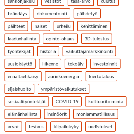
sähkönjakelu
vesistöt
tasa-arvo
kulutus
brändäys
dokumentointi
päihdetyö
päihteet
naiset
urheilu
kehittäminen
laadunhallinta
opinto-ohjaus
3D-tulostus
työntekijät
historia
vaikuttajamarkkinointi
uusiokäyttö
liikenne
tekoäly
investoinnit
ennaltaehkäisy
aurinkoenergia
kiertotalous
sijaishuolto
ympäristövaikutukset
sosiaalityöntekijät
COVID-19
kulttuuritoiminta
elämänhallinta
insinöörit
moniammatillisuus
arvot
testaus
kilpailukyky
uudistukset