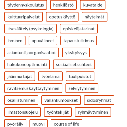
täydennyskoulutus
henkilöstö
kuvataide
kulttuuripalvelut
opetuskäyttö
näytelmät
itsesäätely (psykologia)
opiskelijatarinat
ihminen
apuvälineet
tapaustutkimus
asiantuntijaorganisaatiot
yksityisyys
hakukoneoptimointi
sosiaaliset suhteet
jäänmurtajat
työelämä
tuulipuistot
ravitsemuskäyttäytyminen
selviytyminen
osallistuminen
vallankumoukset
sidosryhmät
ilmastonsuojelu
työntekijät
ryhmäytyminen
pyöräily
muovi
course of life