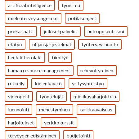
artificial intelligence
työn imu
mielenterveysongelmat
potilasohjeet
prekariaatti
julkiset palvelut
antroposentrismi
etätyö
ohjausjärjestelmät
työterveyshuolto
henkilötietolaki
tiimityö
human resource management
rehevöityminen
retkeily
kielenkäyttö
yritysyhteistyö
videopelit
työntekijät
mielikuvaharjoittelu
luennointi
menestyminen
tarkkaavaisuus
harjoitukset
verkkokurssit
terveyden edistäminen
budjetointi