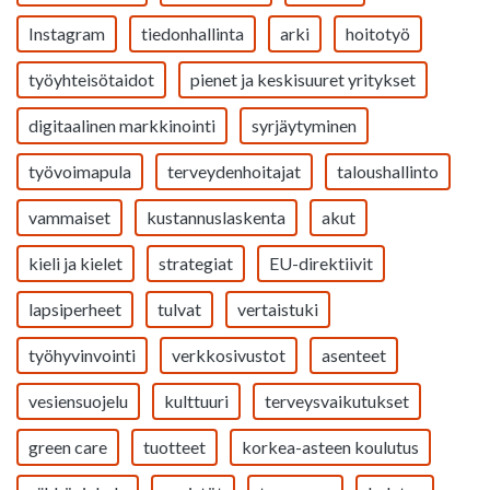
Instagram
tiedonhallinta
arki
hoitotyö
työyhteisötaidot
pienet ja keskisuuret yritykset
digitaalinen markkinointi
syrjäytyminen
työvoimapula
terveydenhoitajat
taloushallinto
vammaiset
kustannuslaskenta
akut
kieli ja kielet
strategiat
EU-direktiivit
lapsiperheet
tulvat
vertaistuki
työhyvinvointi
verkkosivustot
asenteet
vesiensuojelu
kulttuuri
terveysvaikutukset
green care
tuotteet
korkea-asteen koulutus