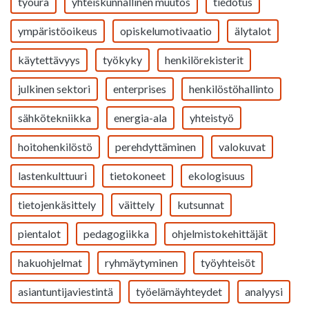
työura
yhteiskunnallinen muutos
tiedotus
ympäristöoikeus
opiskelumotivaatio
älytalot
käytettävyys
työkyky
henkilörekisterit
julkinen sektori
enterprises
henkilöstöhallinto
sähkötekniikka
energia-ala
yhteistyö
hoitohenkilöstö
perehdyttäminen
valokuvat
lastenkulttuuri
tietokoneet
ekologisuus
tietojenkäsittely
väittely
kutsunnat
pientalot
pedagogiikka
ohjelmistokehittäjät
hakuohjelmat
ryhmäytyminen
työyhteisöt
asiantuntijaviestintä
työelämäyhteydet
analyysi