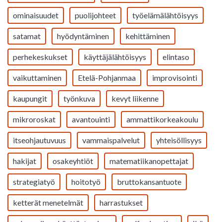
ominaisuudet
puolijohteet
työelämälähtöisyys
satamat
hyödyntäminen
kehittäminen
perhekeskukset
käyttäjälähtöisyys
elintaso
vaikuttaminen
Etelä-Pohjanmaa
improvisointi
kaupungit
työnkuva
kevyt liikenne
mikroroskat
avantouinti
ammattikorkeakoulu
itseohjautuvuus
vammaispalvelut
yhteisöllisyys
hakijat
osakeyhtiöt
matematiikanopettajat
strategiatyö
hoitotyö
bruttokansantuote
ketterät menetelmät
harrastukset