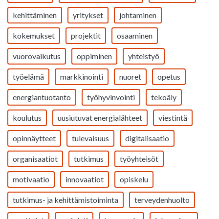
kehittäminen
yritykset
johtaminen
kokemukset
projektit
osaaminen
vuorovaikutus
oppiminen
yhteistyö
työelämä
markkinointi
nuoret
opetus
energiantuotanto
työhyvinvointi
tekoäly
koulutus
uusiutuvat energialähteet
viestintä
opinnäytteet
tulevaisuus
digitalisaatio
organisaatiot
tutkimus
työyhteisöt
motivaatio
innovaatiot
opiskelu
tutkimus- ja kehittämistoiminta
terveydenhuolto