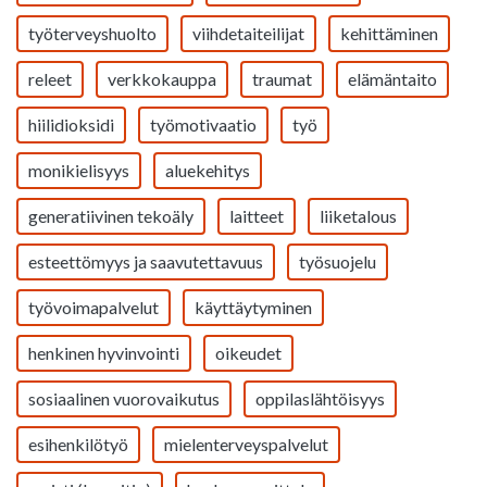
työterveyshuolto
viihdetaiteilijat
kehittäminen
releet
verkkokauppa
traumat
elämäntaito
hiilidioksidi
työmotivaatio
työ
monikielisyys
aluekehitys
generatiivinen tekoäly
laitteet
liiketalous
esteettömyys ja saavutettavuus
työsuojelu
työvoimapalvelut
käyttäytyminen
henkinen hyvinvointi
oikeudet
sosiaalinen vuorovaikutus
oppilaslähtöisyys
esihenkilötyö
mielenterveyspalvelut