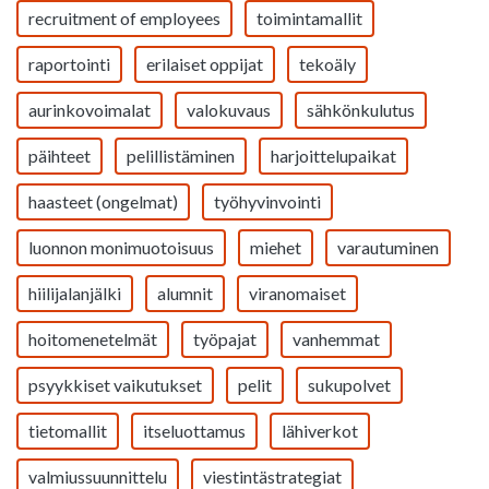
recruitment of employees
toimintamallit
raportointi
erilaiset oppijat
tekoäly
aurinkovoimalat
valokuvaus
sähkönkulutus
päihteet
pelillistäminen
harjoittelupaikat
haasteet (ongelmat)
työhyvinvointi
luonnon monimuotoisuus
miehet
varautuminen
hiilijalanjälki
alumnit
viranomaiset
hoitomenetelmät
työpajat
vanhemmat
psyykkiset vaikutukset
pelit
sukupolvet
tietomallit
itseluottamus
lähiverkot
valmiussuunnittelu
viestintästrategiat