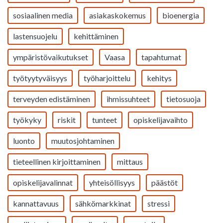
sosiaalinen media
asiakaskokemus
bioenergia
lastensuojelu
kehittäminen
ympäristövaikutukset
Vaasa
tapahtumat
työtyytyväisyys
työharjoittelu
kehitys
terveyden edistäminen
ihmissuhteet
tietosuoja
työkyky
riskit
tunteet
opiskelijavaihto
luonto
muutosjohtaminen
tieteellinen kirjoittaminen
mittaus
opiskelijavalinnat
yhteisöllisyys
päästöt
kannattavuus
sähkömarkkinat
stressi