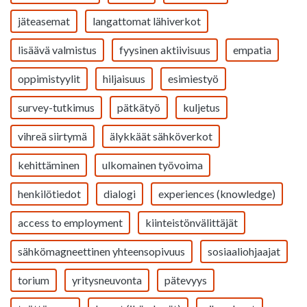
jäteasemat
langattomat lähiverkot
lisäävä valmistus
fyysinen aktiivisuus
empatia
oppimistyylit
hiljaisuus
esimiestyö
survey-tutkimus
pätkätyö
kuljetus
vihreä siirtymä
älykkäät sähköverkot
kehittäminen
ulkomainen työvoima
henkilötiedot
dialogi
experiences (knowledge)
access to employment
kiinteistönvälittäjät
sähkömagneettinen yhteensopivuus
sosiaaliohjaajat
torium
yritysneuvonta
pätevyys