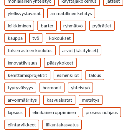
monialainen yhteistyö
käyttäjäkokemus
jätteet
ylellisyystavarat
ammatillinen kehitys
leikkiminen
barter
ryhmätyö
pyörätiet
kauppa
työ
kokoukset
toisen asteen koulutus
arvot (käsitykset)
innovatiivisuus
pääsykokeet
kehittämisprojektit
esihenkilöt
talous
tyytyväisyys
hormonit
yhteistyö
arvonmääritys
kasvualustat
metsitys
lapsuus
elinikäinen oppiminen
prosessinohjaus
elintarvikkeet
liikuntakasvatus