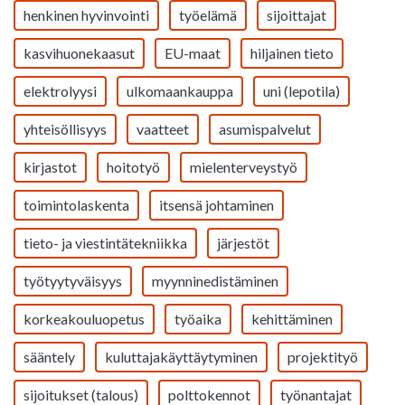
henkinen hyvinvointi
työelämä
sijoittajat
kasvihuonekaasut
EU-maat
hiljainen tieto
elektrolyysi
ulkomaankauppa
uni (lepotila)
yhteisöllisyys
vaatteet
asumispalvelut
kirjastot
hoitotyö
mielenterveystyö
toimintolaskenta
itsensä johtaminen
tieto- ja viestintätekniikka
järjestöt
työtyytyväisyys
myynninedistäminen
korkeakouluopetus
työaika
kehittäminen
sääntely
kuluttajakäyttäytyminen
projektityö
sijoitukset (talous)
polttokennot
työnantajat