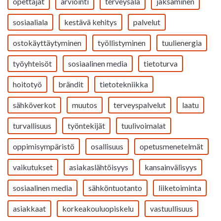
opettajat
arviointi
terveysala
jaksaminen
sosiaaliala
kestävä kehitys
palvelut
ostokäyttäytyminen
työllistyminen
tuulienergia
työyhteisöt
sosiaalinen media
tietoturva
hoitotyö
brändit
tietotekniikka
sähköverkot
muutos
terveyspalvelut
laatu
turvallisuus
työntekijät
tuulivoimalat
oppimisympäristö
osallisuus
opetusmenetelmät
vaikutukset
asiakaslähtöisyys
kansainvälisyys
sosiaalinen media
sähköntuotanto
liiketoiminta
asiakkaat
korkeakouluopiskelu
vastuullisuus