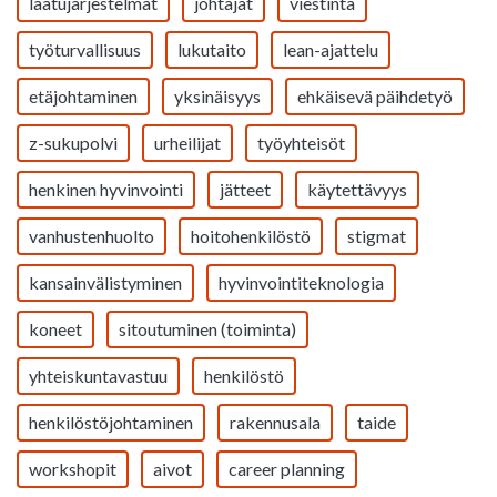
laatujärjestelmät
johtajat
viestintä
työturvallisuus
lukutaito
lean-ajattelu
etäjohtaminen
yksinäisyys
ehkäisevä päihdetyö
z-sukupolvi
urheilijat
työyhteisöt
henkinen hyvinvointi
jätteet
käytettävyys
vanhustenhuolto
hoitohenkilöstö
stigmat
kansainvälistyminen
hyvinvointiteknologia
koneet
sitoutuminen (toiminta)
yhteiskuntavastuu
henkilöstö
henkilöstöjohtaminen
rakennusala
taide
workshopit
aivot
career planning