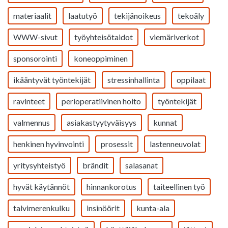
materiaalit
laatutyö
tekijänoikeus
tekoäly
WWW-sivut
työyhteisötaidot
viemäriverkot
sponsorointi
koneoppiminen
ikääntyvät työntekijät
stressinhallinta
oppilaat
ravinteet
perioperatiivinen hoito
työntekijät
valmennus
asiakastyytyväisyys
kunnat
henkinen hyvinvointi
prosessit
lastenneuvolat
yritysyhteistyö
brändit
salasanat
hyvät käytännöt
hinnankorotus
taiteellinen työ
talvimerenkulku
insinöörit
kunta-ala