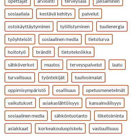
opettajat
arviointi
terveysala
jaksaminen
sosiaaliala
kestävä kehitys
palvelut
ostokäyttäytyminen
työllistyminen
tuulienergia
työyhteisöt
sosiaalinen media
tietoturva
hoitotyö
brändit
tietotekniikka
sähköverkot
muutos
terveyspalvelut
laatu
turvallisuus
työntekijät
tuulivoimalat
oppimisympäristö
osallisuus
opetusmenetelmät
vaikutukset
asiakaslähtöisyys
kansainvälisyys
sosiaalinen media
sähköntuotanto
liiketoiminta
asiakkaat
korkeakouluopiskelu
vastuullisuus