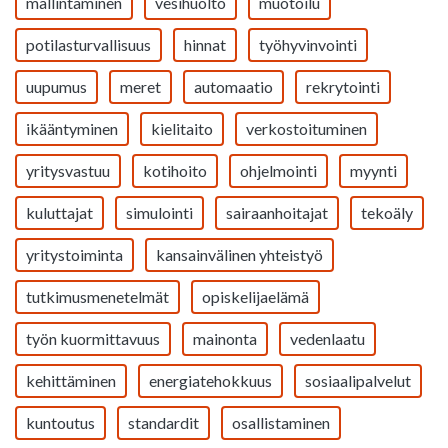
mallintaminen
vesihuolto
muotoilu
potilasturvallisuus
hinnat
työhyvinvointi
uupumus
meret
automaatio
rekrytointi
ikääntyminen
kielitaito
verkostoituminen
yritysvastuu
kotihoito
ohjelmointi
myynti
kuluttajat
simulointi
sairaanhoitajat
tekoäly
yritystoiminta
kansainvälinen yhteistyö
tutkimusmenetelmät
opiskelijaelämä
työn kuormittavuus
mainonta
vedenlaatu
kehittäminen
energiatehokkuus
sosiaalipalvelut
kuntoutus
standardit
osallistaminen