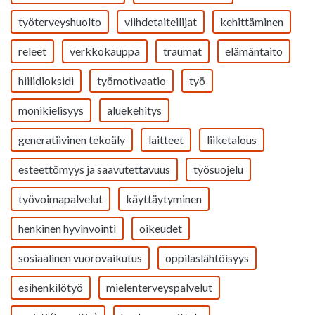
työterveyshuolto
viihdetaiteilijat
kehittäminen
releet
verkkokauppa
traumat
elämäntaito
hiilidioksidi
työmotivaatio
työ
monikielisyys
aluekehitys
generatiivinen tekoäly
laitteet
liiketalous
esteettömyys ja saavutettavuus
työsuojelu
työvoimapalvelut
käyttäytyminen
henkinen hyvinvointi
oikeudet
sosiaalinen vuorovaikutus
oppilaslähtöisyys
esihenkilötyö
mielenterveyspalvelut