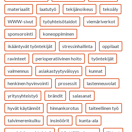
materiaalit
laatutyö
tekijänoikeus
tekoäly
WWW-sivut
työyhteisötaidot
viemäriverkot
sponsorointi
koneoppiminen
ikääntyvät työntekijät
stressinhallinta
oppilaat
ravinteet
perioperatiivinen hoito
työntekijät
valmennus
asiakastyytyväisyys
kunnat
henkinen hyvinvointi
prosessit
lastenneuvolat
yritysyhteistyö
brändit
salasanat
hyvät käytännöt
hinnankorotus
taiteellinen työ
talvimerenkulku
insinöörit
kunta-ala