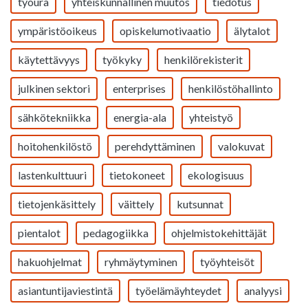
työura
yhteiskunnallinen muutos
tiedotus
ympäristöoikeus
opiskelumotivaatio
älytalot
käytettävyys
työkyky
henkilörekisterit
julkinen sektori
enterprises
henkilöstöhallinto
sähkötekniikka
energia-ala
yhteistyö
hoitohenkilöstö
perehdyttäminen
valokuvat
lastenkulttuuri
tietokoneet
ekologisuus
tietojenkäsittely
väittely
kutsunnat
pientalot
pedagogiikka
ohjelmistokehittäjät
hakuohjelmat
ryhmäytyminen
työyhteisöt
asiantuntijaviestintä
työelämäyhteydet
analyysi