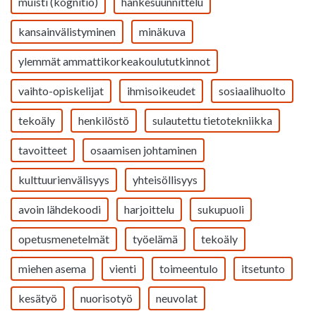
muisti (kognitio)
hankesuunnittelu
kansainvälistyminen
minäkuva
ylemmät ammattikorkeakoulututkinnot
vaihto-opiskelijat
ihmisoikeudet
sosiaalihuolto
tekoäly
henkilöstö
sulautettu tietotekniikka
tavoitteet
osaamisen johtaminen
kulttuurienvälisyys
yhteisöllisyys
avoin lähdekoodi
harjoittelu
sukupuoli
opetusmenetelmät
työelämä
tekoäly
miehen asema
vienti
toimeentulo
itsetunto
kesätyö
nuorisotyö
neuvolat