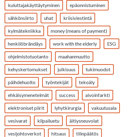
kuluttajakäyttäytyminen
epäonnistuminen
sähkönsiirto
uhat
kriisiviestintä
kylmätekniikka
money (means of payment)
henkilöbrändäys
work with the elderly
ESG
ohjelmistotuotanto
maahanmuutto
kehyskertomukset
julkisuus
tukimuodot
päihdehuolto
työntekijät
tekoäly
ehkäisymenetelmät
success
aivoinfarkti
elektroniset piirit
lyhytkirurgia
vakuutusala
vesivarat
kilpailuetu
äitiysneuvolat
vesijohtoverkot
hitsaus
tilinpäätös