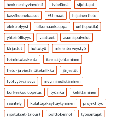
henkinen hyvinvointi
työelämä
sijoittajat
kasvihuonekaasut
EU-maat
hiljainen tieto
elektrolyysi
ulkomaankauppa
uni (lepotila)
yhteisöllisyys
vaatteet
asumispalvelut
kirjastot
hoitotyö
mielenterveystyö
toimintolaskenta
itsensä johtaminen
tieto- ja viestintätekniikka
järjestöt
työtyytyväisyys
myynninedistäminen
korkeakouluopetus
työaika
kehittäminen
sääntely
kuluttajakäyttäytyminen
projektityö
sijoitukset (talous)
polttokennot
työnantajat