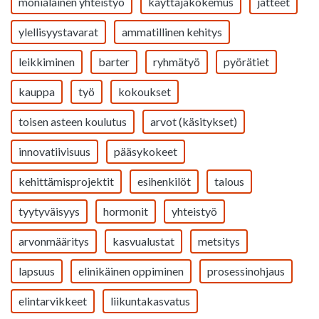
monialainen yhteistyö
käyttäjäkokemus
jätteet
ylellisyystavarat
ammatillinen kehitys
leikkiminen
barter
ryhmätyö
pyörätiet
kauppa
työ
kokoukset
toisen asteen koulutus
arvot (käsitykset)
innovatiivisuus
pääsykokeet
kehittämisprojektit
esihenkilöt
talous
tyytyväisyys
hormonit
yhteistyö
arvonmääritys
kasvualustat
metsitys
lapsuus
elinikäinen oppiminen
prosessinohjaus
elintarvikkeet
liikuntakasvatus