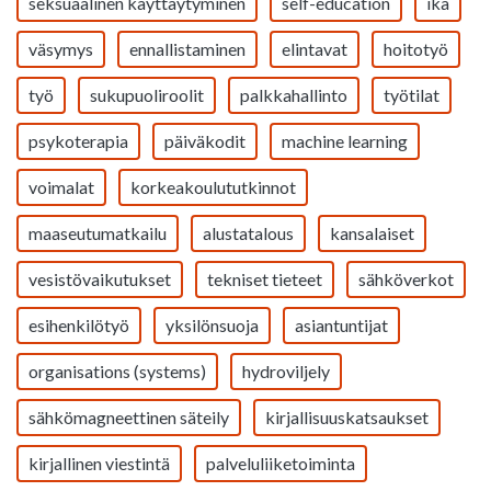
seksuaalinen käyttäytyminen
self-education
ikä
väsymys
ennallistaminen
elintavat
hoitotyö
työ
sukupuoliroolit
palkkahallinto
työtilat
psykoterapia
päiväkodit
machine learning
voimalat
korkeakoulututkinnot
maaseutumatkailu
alustatalous
kansalaiset
vesistövaikutukset
tekniset tieteet
sähköverkot
esihenkilötyö
yksilönsuoja
asiantuntijat
organisations (systems)
hydroviljely
sähkömagneettinen säteily
kirjallisuuskatsaukset
kirjallinen viestintä
palveluliiketoiminta