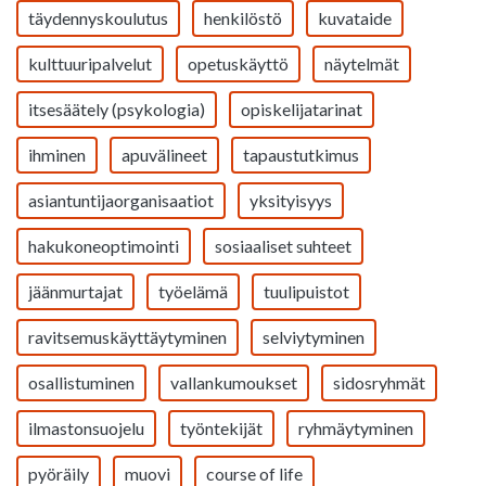
täydennyskoulutus
henkilöstö
kuvataide
kulttuuripalvelut
opetuskäyttö
näytelmät
itsesäätely (psykologia)
opiskelijatarinat
ihminen
apuvälineet
tapaustutkimus
asiantuntijaorganisaatiot
yksityisyys
hakukoneoptimointi
sosiaaliset suhteet
jäänmurtajat
työelämä
tuulipuistot
ravitsemuskäyttäytyminen
selviytyminen
osallistuminen
vallankumoukset
sidosryhmät
ilmastonsuojelu
työntekijät
ryhmäytyminen
pyöräily
muovi
course of life