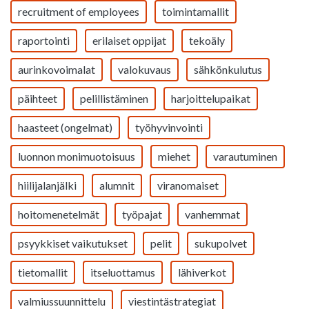
recruitment of employees
toimintamallit
raportointi
erilaiset oppijat
tekoäly
aurinkovoimalat
valokuvaus
sähkönkulutus
päihteet
pelillistäminen
harjoittelupaikat
haasteet (ongelmat)
työhyvinvointi
luonnon monimuotoisuus
miehet
varautuminen
hiilijalanjälki
alumnit
viranomaiset
hoitomenetelmät
työpajat
vanhemmat
psyykkiset vaikutukset
pelit
sukupolvet
tietomallit
itseluottamus
lähiverkot
valmiussuunnittelu
viestintästrategiat