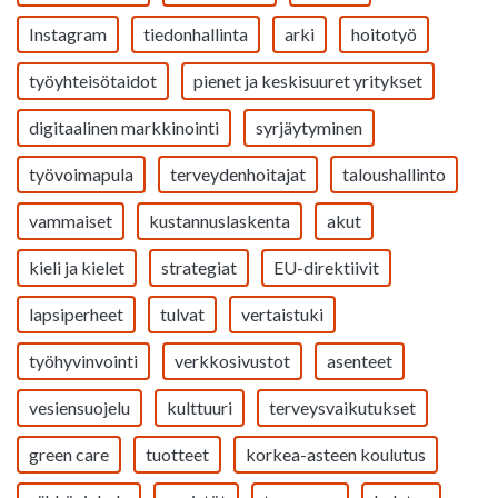
Instagram
tiedonhallinta
arki
hoitotyö
työyhteisötaidot
pienet ja keskisuuret yritykset
digitaalinen markkinointi
syrjäytyminen
työvoimapula
terveydenhoitajat
taloushallinto
vammaiset
kustannuslaskenta
akut
kieli ja kielet
strategiat
EU-direktiivit
lapsiperheet
tulvat
vertaistuki
työhyvinvointi
verkkosivustot
asenteet
vesiensuojelu
kulttuuri
terveysvaikutukset
green care
tuotteet
korkea-asteen koulutus