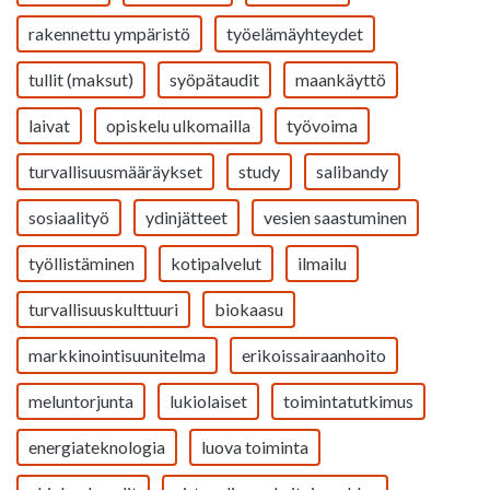
rakennettu ympäristö
työelämäyhteydet
tullit (maksut)
syöpätaudit
maankäyttö
laivat
opiskelu ulkomailla
työvoima
turvallisuusmääräykset
study
salibandy
sosiaalityö
ydinjätteet
vesien saastuminen
työllistäminen
kotipalvelut
ilmailu
turvallisuuskulttuuri
biokaasu
markkinointisuunitelma
erikoissairaanhoito
meluntorjunta
lukiolaiset
toimintatutkimus
energiateknologia
luova toiminta