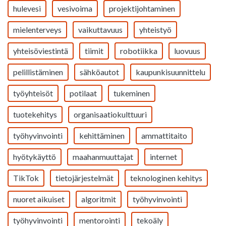
hulevesi
vesivoima
projektijohtaminen
mielenterveys
vaikuttavuus
yhteistyö
yhteisöviestintä
tiimit
robotiikka
luovuus
pelillistäminen
sähköautot
kaupunkisuunnittelu
työyhteisöt
potilaat
tukeminen
tuotekehitys
organisaatiokulttuuri
työhyvinvointi
kehittäminen
ammattitaito
hyötykäyttö
maahanmuuttajat
internet
TikTok
tietojärjestelmät
teknologinen kehitys
nuoret aikuiset
algoritmit
työhyvinvointi
työhyvinvointi
mentorointi
tekoäly