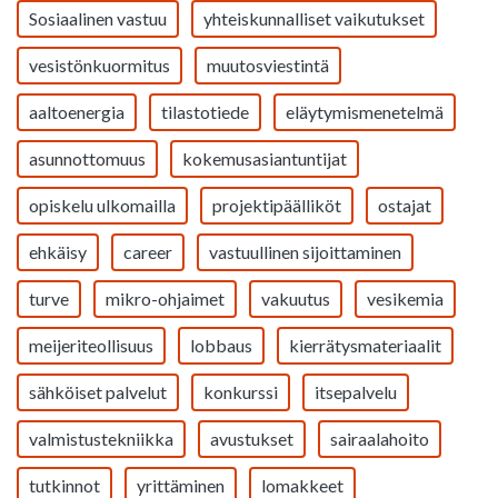
Sosiaalinen vastuu
yhteiskunnalliset vaikutukset
vesistönkuormitus
muutosviestintä
aaltoenergia
tilastotiede
eläytymismenetelmä
asunnottomuus
kokemusasiantuntijat
opiskelu ulkomailla
projektipäälliköt
ostajat
ehkäisy
career
vastuullinen sijoittaminen
turve
mikro-ohjaimet
vakuutus
vesikemia
meijeriteollisuus
lobbaus
kierrätysmateriaalit
sähköiset palvelut
konkurssi
itsepalvelu
valmistustekniikka
avustukset
sairaalahoito
tutkinnot
yrittäminen
lomakkeet