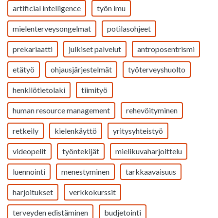
artificial intelligence
työn imu
mielenterveysongelmat
potilasohjeet
prekariaatti
julkiset palvelut
antroposentrismi
etätyö
ohjausjärjestelmät
työterveyshuolto
henkilötietolaki
tiimityö
human resource management
rehevöityminen
retkeily
kielenkäyttö
yritysyhteistyö
videopelit
työntekijät
mielikuvaharjoittelu
luennointi
menestyminen
tarkkaavaisuus
harjoitukset
verkkokurssit
terveyden edistäminen
budjetointi