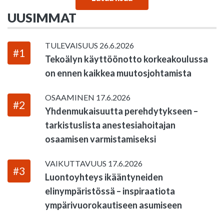
UUSIMMAT
TULEVAISUUS
26.6.2026
#1
Tekoälyn käyttöönotto korkeakoulussa
on ennen kaikkea muutosjohtamista
OSAAMINEN
17.6.2026
#2
Yhdenmukaisuutta perehdytykseen –
tarkistuslista anestesiahoitajan
osaamisen varmistamiseksi
VAIKUTTAVUUS
17.6.2026
#3
Luontoyhteys ikääntyneiden
elinympäristössä – inspiraatiota
ympärivuorokautiseen asumiseen