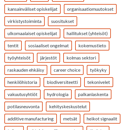
kansainväliset opiskelijat
organisaatiomuutokset
virkistystoiminta
suositukset
ulkomaalaiset opiskelijat
hallitukset (yhteisöt)
tentit
sosiaaliset ongelmat
kokemustieto
työyhteisöt
järjestöt
kolmas sektori
raskauden ehkäisy
career choice
työkyky
henkilöhistoria
biodiversiteetti
tekonivelet
vakuutusyhtiöt
hydrologia
palkanlaskenta
potilasneuvonta
kehityskeskustelut
additive manufacturing
metsät
heikot signaalit