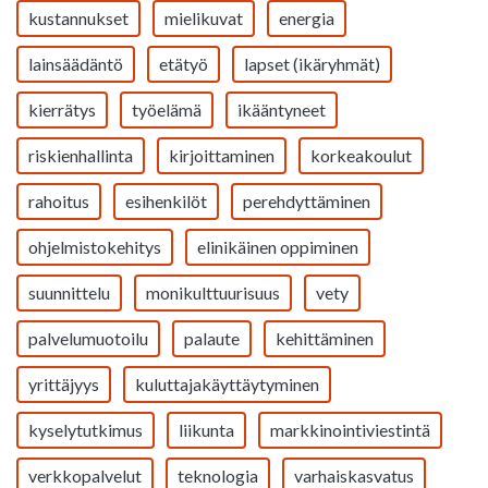
kustannukset
mielikuvat
energia
lainsäädäntö
etätyö
lapset (ikäryhmät)
kierrätys
työelämä
ikääntyneet
riskienhallinta
kirjoittaminen
korkeakoulut
rahoitus
esihenkilöt
perehdyttäminen
ohjelmistokehitys
elinikäinen oppiminen
suunnittelu
monikulttuurisuus
vety
palvelumuotoilu
palaute
kehittäminen
yrittäjyys
kuluttajakäyttäytyminen
kyselytutkimus
liikunta
markkinointiviestintä
verkkopalvelut
teknologia
varhaiskasvatus