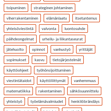
toipuminen
strateginen johtaminen
viherrakentaminen
elämänlaatu
itsetuntemus
yhteisöviestintä
valvonta
luontosuhde
päihdeongelmat
urheilu- ja liikuntaseurat
jätehuolto
opinnot
vanhustyö
yrittäjät
sopimukset
kasvu
tietojärjestelmät
käyttöohjeet
työhönsijoittuminen
viestintätaidot
käyttöliittymät
vanhemmuus
matematiikka
rakentaminen
sähkösuunnittelu
yhteistyö
työelämävalmiudet
henkilöbrändäys