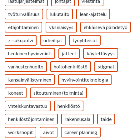
laatujärjestelmät
johtajat
viestintä
työturvallisuus
lukutaito
lean-ajattelu
etäjohtaminen
yksinäisyys
ehkäisevä päihdetyö
z-sukupolvi
urheilijat
työyhteisöt
henkinen hyvinvointi
jätteet
käytettävyys
vanhustenhuolto
hoitohenkilöstö
stigmat
kansainvälistyminen
hyvinvointiteknologia
koneet
sitoutuminen (toiminta)
yhteiskuntavastuu
henkilöstö
henkilöstöjohtaminen
rakennusala
taide
workshopit
aivot
career planning