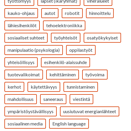
työttömyys
lapset (ikäryhmät)
viheralueet
kauko-ohjaus
autot
robotit
hinnoittelu
lähiesihenkilöt
tehoelektroniikka
sosiaaliset suhteet
työyhteisöt
osatyökykyiset
manipulaatio (psykologia)
oppilastyöt
yhteisöllisyys
esihenkilö-alaissuhde
tuotevalikoimat
kehittäminen
työvoima
kerhot
käytettävyys
tunnistaminen
mahdollisuus
saneeraus
viestintä
ympäristöystävällisyys
uusiutuvat energianlähteet
sosiaalinen media
English language