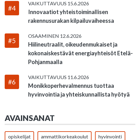
VAIKUTTAVUUS
15.6.2026
#4
Innovaatiot yhteistoiminallisen
rakennusurakan kilpailuvaiheessa
OSAAMINEN
12.6.2026
#5
Hiilineutraalit, oikeudenmukaiset ja
kokonaiskestävät energiayhteisöt Etelä-
Pohjanmaalla
VAIKUTTAVUUS
11.6.2026
#6
Monikkoperhevalmennus tuottaa
hyvinvointia ja yhteiskunnallista hyötyä
AVAINSANAT
opiskelijat
ammattikorkeakoulut
hyvinvointi