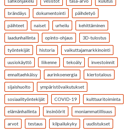
sähkönjakelu
vesistöt
tasa-arvo
kulutus
brändäys
dokumentointi
päihdetyö
päihteet
naiset
urheilu
kehittäminen
laadunhallinta
opinto-ohjaus
3D-tulostus
työntekijät
historia
vaikuttajamarkkinointi
uusiokäyttö
liikenne
tekoäly
investoinnit
ennaltaehkäisy
aurinkoenergia
kiertotalous
sijaishuolto
ympäristövaikutukset
sosiaalityöntekijät
COVID-19
kulttuuritoiminta
elämänhallinta
insinöörit
moniammatillisuus
arvot
testaus
kilpailukyky
uudistukset