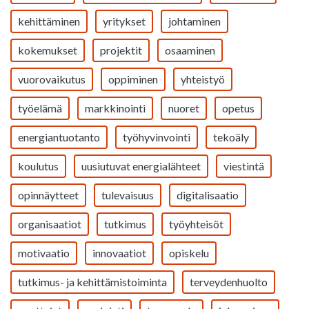
kehittäminen
yritykset
johtaminen
kokemukset
projektit
osaaminen
vuorovaikutus
oppiminen
yhteistyö
työelämä
markkinointi
nuoret
opetus
energiantuotanto
työhyvinvointi
tekoäly
koulutus
uusiutuvat energialähteet
viestintä
opinnäytteet
tulevaisuus
digitalisaatio
organisaatiot
tutkimus
työyhteisöt
motivaatio
innovaatiot
opiskelu
tutkimus- ja kehittämistoiminta
terveydenhuolto