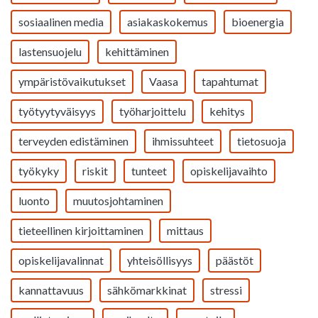
sosiaalinen media
asiakaskokemus
bioenergia
lastensuojelu
kehittäminen
ympäristövaikutukset
Vaasa
tapahtumat
työtyytyväisyys
työharjoittelu
kehitys
terveyden edistäminen
ihmissuhteet
tietosuoja
työkyky
riskit
tunteet
opiskelijavaihto
luonto
muutosjohtaminen
tieteellinen kirjoittaminen
mittaus
opiskelijavalinnat
yhteisöllisyys
päästöt
kannattavuus
sähkömarkkinat
stressi