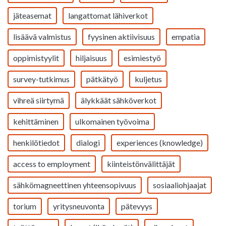
jäteasemat
langattomat lähiverkot
lisäävä valmistus
fyysinen aktiivisuus
empatia
oppimistyylit
hiljaisuus
esimiestyö
survey-tutkimus
pätkätyö
kuljetus
vihreä siirtymä
älykkäät sähköverkot
kehittäminen
ulkomainen työvoima
henkilötiedot
dialogi
experiences (knowledge)
access to employment
kiinteistönvälittäjät
sähkömagneettinen yhteensopivuus
sosiaaliohjaajat
torium
yritysneuvonta
pätevyys