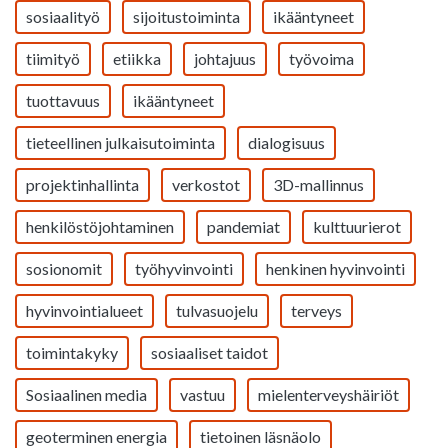
sosiaalityö
sijoitustoiminta
ikääntyneet
tiimityö
etiikka
johtajuus
työvoima
tuottavuus
ikääntyneet
tieteellinen julkaisutoiminta
dialogisuus
projektinhallinta
verkostot
3D-mallinnus
henkilöstöjohtaminen
pandemiat
kulttuurierot
sosionomit
työhyvinvointi
henkinen hyvinvointi
hyvinvointialueet
tulvasuojelu
terveys
toimintakyky
sosiaaliset taidot
Sosiaalinen media
vastuu
mielenterveyshäiriöt
geoterminen energia
tietoinen läsnäolo