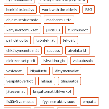
henkilöbrändäys
work with the elderly
ESG
ohjelmistotuotanto
maahanmuutto
kehyskertomukset
julkisuus
tukimuodot
päihdehuolto
työntekijät
tekoäly
ehkäisymenetelmät
success
aivoinfarkti
elektroniset piirit
lyhytkirurgia
vakuutusala
vesivarat
kilpailuetu
äitiysneuvolat
vesijohtoverkot
hitsaus
tilinpäätös
jäteasemat
langattomat lähiverkot
lisäävä valmistus
fyysinen aktiivisuus
empatia