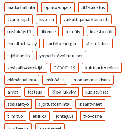
laadunhallinta
opinto-ohjaus
3D-tulostus
työntekijät
historia
vaikuttajamarkkinointi
uusiokäyttö
liikenne
tekoäly
investoinnit
ennaltaehkäisy
aurinkoenergia
kiertotalous
sijaishuolto
ympäristövaikutukset
sosiaalityöntekijät
COVID-19
kulttuuritoiminta
elämänhallinta
insinöörit
moniammatillisuus
arvot
testaus
kilpailukyky
uudistukset
sosiaalityö
sijoitustoiminta
ikääntyneet
tiimityö
etiikka
johtajuus
työvoima
tuottavuus
ikääntyneet