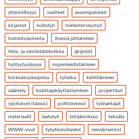
yhteisöllisyys
vaatteet
asumispalvelut
kirjastot
hoitotyö
mielenterveystyö
toimintolaskenta
itsensä johtaminen
tieto- ja viestintätekniikka
järjestöt
työtyytyväisyys
myynninedistäminen
korkeakouluopetus
työaika
kehittäminen
sääntely
kuluttajakäyttäytyminen
projektityö
sijoitukset (talous)
polttokennot
työnantajat
materiaalit
laatutyö
tekijänoikeus
tekoäly
WWW-sivut
työyhteisötaidot
viemäriverkot