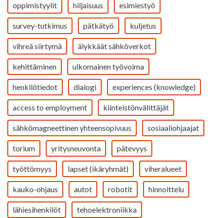
oppimistyylit
hiljaisuus
esimiestyö
survey-tutkimus
pätkätyö
kuljetus
vihreä siirtymä
älykkäät sähköverkot
kehittäminen
ulkomainen työvoima
henkilötiedot
dialogi
experiences (knowledge)
access to employment
kiinteistönvälittäjät
sähkömagneettinen yhteensopivuus
sosiaaliohjaajat
torium
yritysneuvonta
pätevyys
työttömyys
lapset (ikäryhmät)
viheralueet
kauko-ohjaus
autot
robotit
hinnoittelu
lähiesihenkilöt
tehoelektroniikka