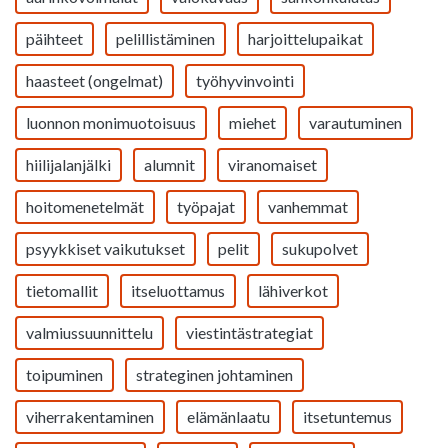
päihteet
pelillistäminen
harjoittelupaikat
haasteet (ongelmat)
työhyvinvointi
luonnon monimuotoisuus
miehet
varautuminen
hiilijalanjälki
alumnit
viranomaiset
hoitomenetelmät
työpajat
vanhemmat
psyykkiset vaikutukset
pelit
sukupolvet
tietomallit
itseluottamus
lähiverkot
valmiussuunnittelu
viestintästrategiat
toipuminen
strateginen johtaminen
viherrakentaminen
elämänlaatu
itsetuntemus