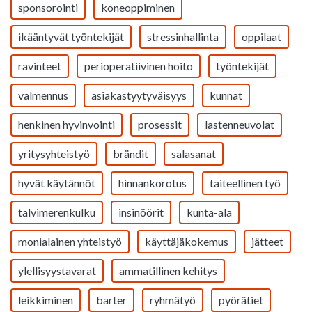
sponsorointi
koneoppiminen
ikääntyvät työntekijät
stressinhallinta
oppilaat
ravinteet
perioperatiivinen hoito
työntekijät
valmennus
asiakastyytyväisyys
kunnat
henkinen hyvinvointi
prosessit
lastenneuvolat
yritysyhteistyö
brändit
salasanat
hyvät käytännöt
hinnankorotus
taiteellinen työ
talvimerenkulku
insinöörit
kunta-ala
monialainen yhteistyö
käyttäjäkokemus
jätteet
ylellisyystavarat
ammatillinen kehitys
leikkiminen
barter
ryhmätyö
pyörätiet