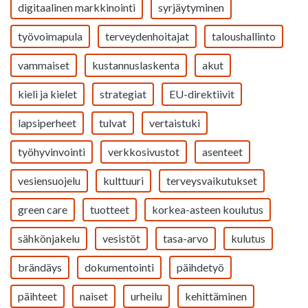
digitaalinen markkinointi
syrjäytyminen
työvoimapula
terveydenhoitajat
taloushallinto
vammaiset
kustannuslaskenta
akut
kieli ja kielet
strategiat
EU-direktiivit
lapsiperheet
tulvat
vertaistuki
työhyvinvointi
verkkosivustot
asenteet
vesiensuojelu
kulttuuri
terveysvaikutukset
green care
tuotteet
korkea-asteen koulutus
sähkönjakelu
vesistöt
tasa-arvo
kulutus
brändäys
dokumentointi
päihdetyö
päihteet
naiset
urheilu
kehittäminen