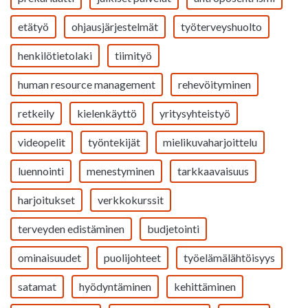
etätyö
ohjausjärjestelmät
työterveyshuolto
henkilötietolaki
tiimityö
human resource management
rehevöityminen
retkeily
kielenkäyttö
yritysyhteistyö
videopelit
työntekijät
mielikuvaharjoittelu
luennointi
menestyminen
tarkkaavaisuus
harjoitukset
verkkokurssit
terveyden edistäminen
budjetointi
ominaisuudet
puolijohteet
työelämälähtöisyys
satamat
hyödyntäminen
kehittäminen