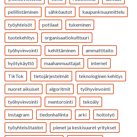
pelillistäminen
sähköautot
kaupunkisuunnittelu
työyhteisöt
potilaat
tukeminen
tuotekehitys
organisaatiokulttuuri
työhyvinvointi
kehittäminen
ammattitaito
hyötykäyttö
maahanmuuttajat
internet
TikTok
tietojärjestelmät
teknologinen kehitys
nuoret aikuiset
algoritmit
työhyvinvointi
työhyvinvointi
mentorointi
tekoäly
Instagram
tiedonhallinta
arki
hoitotyö
työyhteisötaidot
pienet ja keskisuuret yritykset