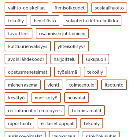
vaihto-opiskelijat
ihmisoikeudet
sosiaalihuolto
tekoäly
henkilöstö
sulautettu tietotekniikka
tavoitteet
osaamisen johtaminen
kulttuurienvälisyys
yhteisöllisyys
avoin lähdekoodi
harjoittelu
sukupuoli
opetusmenetelmät
työelämä
tekoäly
miehen asema
vienti
toimeentulo
itsetunto
kesätyö
nuorisotyö
neuvolat
recruitment of employees
toimintamallit
raportointi
erilaiset oppijat
tekoäly
aurinkovoimalat
valokuvaus
sähkönkulutus