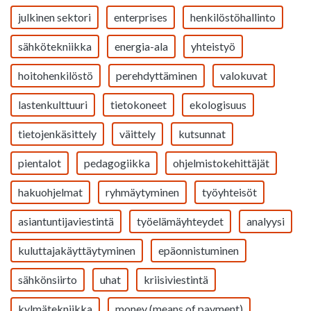
julkinen sektori
enterprises
henkilöstöhallinto
sähkötekniikka
energia-ala
yhteistyö
hoitohenkilöstö
perehdyttäminen
valokuvat
lastenkulttuuri
tietokoneet
ekologisuus
tietojenkäsittely
väittely
kutsunnat
pientalot
pedagogiikka
ohjelmistokehittäjät
hakuohjelmat
ryhmäytyminen
työyhteisöt
asiantuntijaviestintä
työelämäyhteydet
analyysi
kuluttajakäyttäytyminen
epäonnistuminen
sähkönsiirto
uhat
kriisiviestintä
kylmätekniikka
money (means of payment)