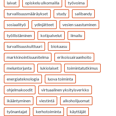
laivat
opiskelu ulkomailla
työvoima
turvallisuusmääräykset
study
salibandy
sosiaalityö
ydinjätteet
vesien saastuminen
työllistäminen
kotipalvelut
ilmailu
turvallisuuskulttuuri
biokaasu
markkinointisuunitelma
erikoissairaanhoito
meluntorjunta
lukiolaiset
toimintatutkimus
energiateknologia
luova toiminta
ohjelmakoodit
virtuaalinen yksityisverkko
ikääntyminen
viestintä
alkoholijuomat
työnantajat
kerhotoiminta
käyttäjät