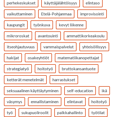
perhekeskukset
käyttäjälähtöisyys
elintaso
vaikuttaminen
Etelä-Pohjanmaa
improvisointi
kaupungit
työnkuva
kevyt liikenne
mikroroskat
avantouinti
ammattikorkeakoulu
itseohjautuvuus
vammaispalvelut
yhteisöllisyys
hakijat
osakeyhtiöt
matematiikanopettajat
strategiatyö
hoitotyö
bruttokansantuote
ketterät menetelmät
harrastukset
seksuaalinen käyttäytyminen
self-education
ikä
väsymys
ennallistaminen
elintavat
hoitotyö
työ
sukupuoliroolit
palkkahallinto
työtilat