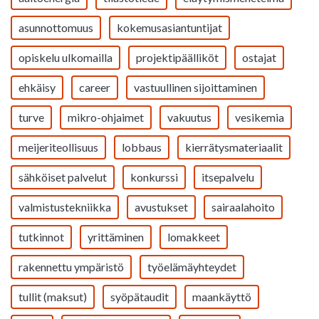
asunnottomuus
kokemusasiantuntijat
opiskelu ulkomailla
projektipäälliköt
ostajat
ehkäisy
career
vastuullinen sijoittaminen
turve
mikro-ohjaimet
vakuutus
vesikemia
meijeriteollisuus
lobbaus
kierrätysmateriaalit
sähköiset palvelut
konkurssi
itsepalvelu
valmistustekniikka
avustukset
sairaalahoito
tutkinnot
yrittäminen
lomakkeet
rakennettu ympäristö
työelämäyhteydet
tullit (maksut)
syöpätaudit
maankäyttö