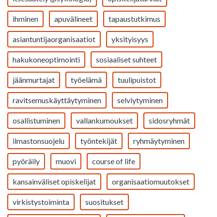
ihminen
apuvälineet
tapaustutkimus
asiantuntijaorganisaatiot
yksityisyys
hakukoneoptimointi
sosiaaliset suhteet
jäänmurtajat
työelämä
tuulipuistot
ravitsemuskäyttäytyminen
selviytyminen
osallistuminen
vallankumoukset
sidosryhmät
ilmastonsuojelu
työntekijät
ryhmäytyminen
pyöräily
muovi
course of life
kansainväliset opiskelijat
organisaatiomuutokset
virkistystoiminta
suositukset