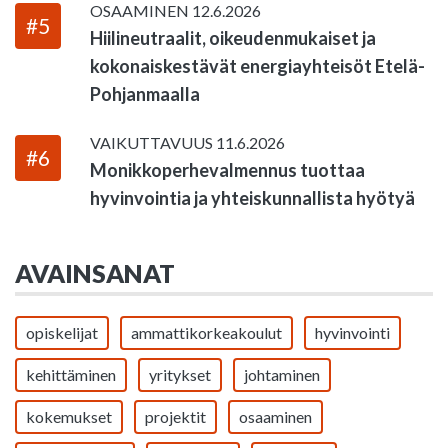
OSAAMINEN
12.6.2026
#5
Hiilineutraalit, oikeudenmukaiset ja
kokonaiskestävät energiayhteisöt Etelä-
Pohjanmaalla
VAIKUTTAVUUS
11.6.2026
#6
Monikkoperhevalmennus tuottaa
hyvinvointia ja yhteiskunnallista hyötyä
AVAINSANAT
opiskelijat
ammattikorkeakoulut
hyvinvointi
kehittäminen
yritykset
johtaminen
kokemukset
projektit
osaaminen