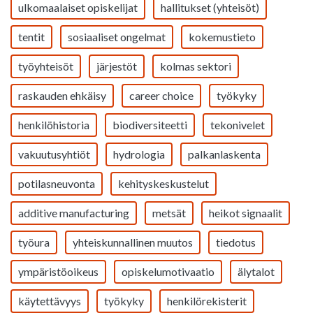
ulkomaalaiset opiskelijat
hallitukset (yhteisöt)
tentit
sosiaaliset ongelmat
kokemustieto
työyhteisöt
järjestöt
kolmas sektori
raskauden ehkäisy
career choice
työkyky
henkilöhistoria
biodiversiteetti
tekonivelet
vakuutusyhtiöt
hydrologia
palkanlaskenta
potilasneuvonta
kehityskeskustelut
additive manufacturing
metsät
heikot signaalit
työura
yhteiskunnallinen muutos
tiedotus
ympäristöoikeus
opiskelumotivaatio
älytalot
käytettävyys
työkyky
henkilörekisterit