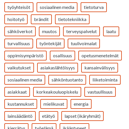
työyhteisöt
sosiaalinen media
tietoturva
hoitotyö
brändit
tietotekniikka
sähköverkot
muutos
terveyspalvelut
laatu
turvallisuus
työntekijät
tuulivoimalat
oppimisympäristö
osallisuus
opetusmenetelmät
vaikutukset
asiakaslähtöisyys
kansainvälisyys
sosiaalinen media
sähköntuotanto
liiketoiminta
asiakkaat
korkeakouluopiskelu
vastuullisuus
kustannukset
mielikuvat
energia
lainsäädäntö
etätyö
lapset (ikäryhmät)
kierrätys
työelämä
ikääntyneet