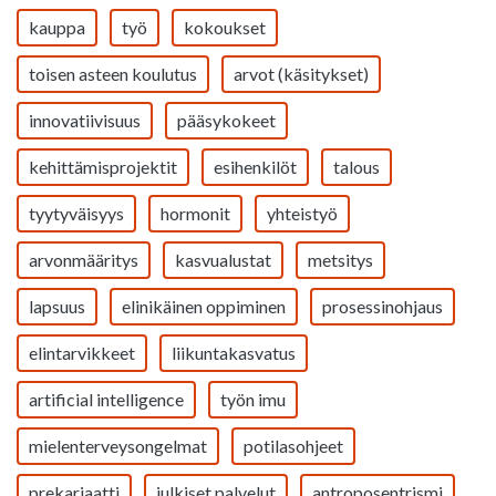
kauppa
työ
kokoukset
toisen asteen koulutus
arvot (käsitykset)
innovatiivisuus
pääsykokeet
kehittämisprojektit
esihenkilöt
talous
tyytyväisyys
hormonit
yhteistyö
arvonmääritys
kasvualustat
metsitys
lapsuus
elinikäinen oppiminen
prosessinohjaus
elintarvikkeet
liikuntakasvatus
artificial intelligence
työn imu
mielenterveysongelmat
potilasohjeet
prekariaatti
julkiset palvelut
antroposentrismi