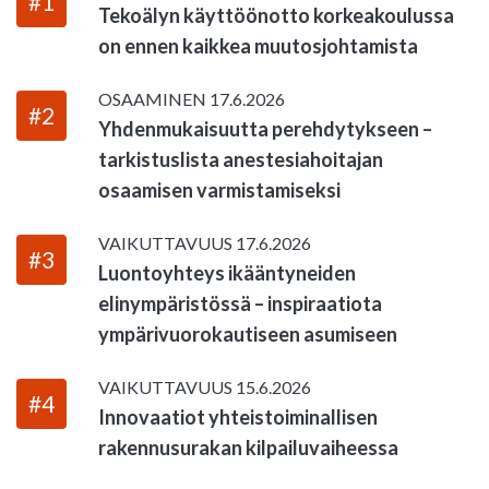
#1
Tekoälyn käyttöönotto korkeakoulussa
on ennen kaikkea muutosjohtamista
OSAAMINEN
17.6.2026
#2
Yhdenmukaisuutta perehdytykseen –
tarkistuslista anestesiahoitajan
osaamisen varmistamiseksi
VAIKUTTAVUUS
17.6.2026
#3
Luontoyhteys ikääntyneiden
elinympäristössä – inspiraatiota
ympärivuorokautiseen asumiseen
VAIKUTTAVUUS
15.6.2026
#4
Innovaatiot yhteistoiminallisen
rakennusurakan kilpailuvaiheessa