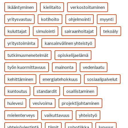
ikääntyminen
kielitaito
verkostoituminen
yritysvastuu
kotihoito
ohjelmointi
myynti
kuluttajat
simulointi
sairaanhoitajat
tekoäly
yritystoiminta
kansainvälinen yhteistyö
tutkimusmenetelmät
opiskelijaelämä
työn kuormittavuus
mainonta
vedenlaatu
kehittäminen
energiatehokkuus
sosiaalipalvelut
kuntoutus
standardit
osallistaminen
hulevesi
vesivoima
projektijohtaminen
mielenterveys
vaikuttavuus
yhteistyö
yhteisöviestintä
tiimit
robotiikka
luovuus