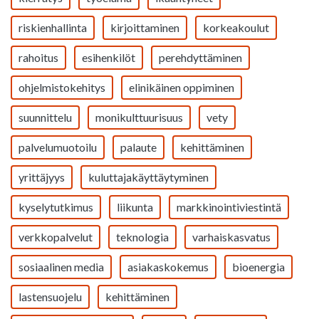
riskienhallinta
kirjoittaminen
korkeakoulut
rahoitus
esihenkilöt
perehdyttäminen
ohjelmistokehitys
elinikäinen oppiminen
suunnittelu
monikulttuurisuus
vety
palvelumuotoilu
palaute
kehittäminen
yrittäjyys
kuluttajakäyttäytyminen
kyselytutkimus
liikunta
markkinointiviestintä
verkkopalvelut
teknologia
varhaiskasvatus
sosiaalinen media
asiakaskokemus
bioenergia
lastensuojelu
kehittäminen