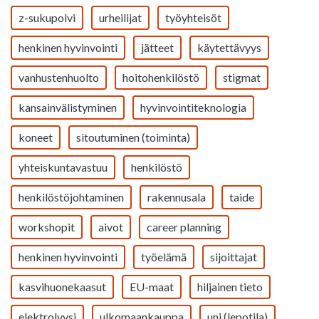
z-sukupolvi
urheilijat
työyhteisöt
henkinen hyvinvointi
jätteet
käytettävyys
vanhustenhuolto
hoitohenkilöstö
stigmat
kansainvälistyminen
hyvinvointiteknologia
koneet
sitoutuminen (toiminta)
yhteiskuntavastuu
henkilöstö
henkilöstöjohtaminen
rakennusala
taide
workshopit
aivot
career planning
henkinen hyvinvointi
työelämä
sijoittajat
kasvihuonekaasut
EU-maat
hiljainen tieto
elektrolyysi
ulkomaankauppa
uni (lepotila)