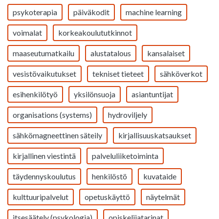
psykoterapia
päiväkodit
machine learning
voimalat
korkeakoulututkinnot
maaseutumatkailu
alustatalous
kansalaiset
vesistövaikutukset
tekniset tieteet
sähköverkot
esihenkilötyö
yksilönsuoja
asiantuntijat
organisations (systems)
hydroviljely
sähkömagneettinen säteily
kirjallisuuskatsaukset
kirjallinen viestintä
palveluliiketoiminta
täydennyskoulutus
henkilöstö
kuvataide
kulttuuripalvelut
opetuskäyttö
näytelmät
itsesäätely (psykologia)
opiskelijatarinat