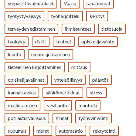
ympäristövaikutukset
Vaasa
tapahtumat
työtyytyväisyys
työharjoittelu
kehitys
terveyden edistäminen
ihmissuhteet
tietosuoja
työkyky
riskit
tunteet
opiskelijavaihto
luonto
muutosjohtaminen
tieteellinen kirjoittaminen
mittaus
opiskelijavalinnat
yhteisöllisyys
päästöt
kannattavuus
sähkömarkkinat
stressi
mallintaminen
vesihuolto
muotoilu
potilasturvallisuus
hinnat
työhyvinvointi
uupumus
meret
automaatio
rekrytointi