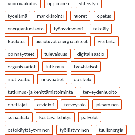
vuorovaikutus
oppiminen
yhteistyö
työelämä
markkinointi
nuoret
opetus
energiantuotanto
työhyvinvointi
tekoäly
koulutus
uusiutuvat energialähteet
viestintä
opinnäytteet
tulevaisuus
digitalisaatio
organisaatiot
tutkimus
työyhteisöt
motivaatio
innovaatiot
opiskelu
tutkimus- ja kehittämistoiminta
terveydenhuolto
opettajat
arviointi
terveysala
jaksaminen
sosiaaliala
kestävä kehitys
palvelut
ostokäyttäytyminen
työllistyminen
tuulienergia