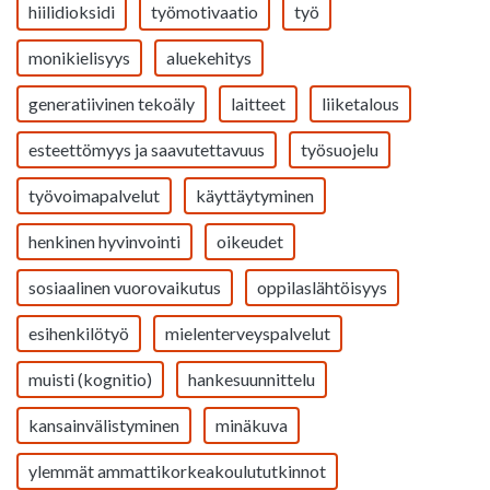
hiilidioksidi
työmotivaatio
työ
monikielisyys
aluekehitys
generatiivinen tekoäly
laitteet
liiketalous
esteettömyys ja saavutettavuus
työsuojelu
työvoimapalvelut
käyttäytyminen
henkinen hyvinvointi
oikeudet
sosiaalinen vuorovaikutus
oppilaslähtöisyys
esihenkilötyö
mielenterveyspalvelut
muisti (kognitio)
hankesuunnittelu
kansainvälistyminen
minäkuva
ylemmät ammattikorkeakoulututkinnot