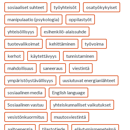
sosiaaliset suhteet
työyhteisöt
osatyökykyiset
manipulaatio (psykologia)
oppilastyöt
yhteisöllisyys
esihenkilö-alaissuhde
tuotevalikoimat
kehittäminen
työvoima
kerhot
käytettävyys
tunnistaminen
mahdollisuus
saneeraus
viestintä
ympäristöystävällisyys
uusiutuvat energianlähteet
sosiaalinen media
English language
Sosiaalinen vastuu
yhteiskunnalliset vaikutukset
vesistönkuormitus
muutosviestintä
aaltoenergia
tilastotiede
eläytymismenetelmä