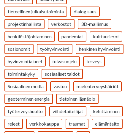
tieteellinen julkaisutoiminta
dialogisuus
projektinhallinta
verkostot
3D-mallinnus
henkilöstöjohtaminen
pandemiat
kulttuurierot
sosionomit
työhyvinvointi
henkinen hyvinvointi
hyvinvointialueet
tulvasuojelu
terveys
toimintakyky
sosiaaliset taidot
Sosiaalinen media
vastuu
mielenterveyshäiriöt
geoterminen energia
tietoinen läsnäolo
työterveyshuolto
viihdetaiteilijat
kehittäminen
releet
verkkokauppa
traumat
elämäntaito