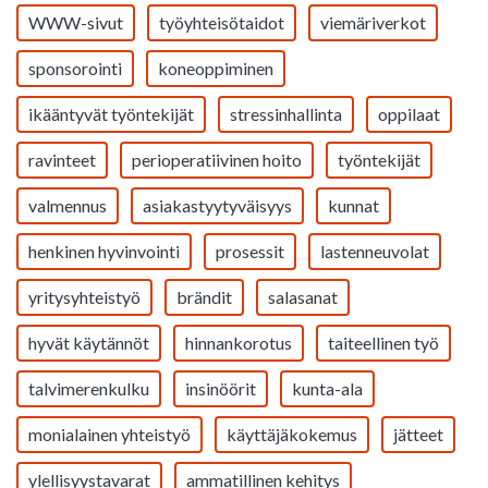
WWW-sivut
työyhteisötaidot
viemäriverkot
sponsorointi
koneoppiminen
ikääntyvät työntekijät
stressinhallinta
oppilaat
ravinteet
perioperatiivinen hoito
työntekijät
valmennus
asiakastyytyväisyys
kunnat
henkinen hyvinvointi
prosessit
lastenneuvolat
yritysyhteistyö
brändit
salasanat
hyvät käytännöt
hinnankorotus
taiteellinen työ
talvimerenkulku
insinöörit
kunta-ala
monialainen yhteistyö
käyttäjäkokemus
jätteet
ylellisyystavarat
ammatillinen kehitys