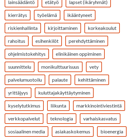
lainsäädäntö
etätyö
lapset (ikäryhmät)
kierrätys
työelämä
ikääntyneet
riskienhallinta
kirjoittaminen
korkeakoulut
rahoitus
esihenkilöt
perehdyttäminen
ohjelmistokehitys
elinikäinen oppiminen
suunnittelu
monikulttuurisuus
vety
palvelumuotoilu
palaute
kehittäminen
yrittäjyys
kuluttajakäyttäytyminen
kyselytutkimus
liikunta
markkinointiviestintä
verkkopalvelut
teknologia
varhaiskasvatus
sosiaalinen media
asiakaskokemus
bioenergia