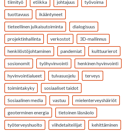
tiimityö
etiikka
johtajuus
työvoima
tuottavuus
ikääntyneet
tieteellinen julkaisutoiminta
dialogisuus
projektinhallinta
verkostot
3D-mallinnus
henkilöstöjohtaminen
pandemiat
kulttuurierot
sosionomit
työhyvinvointi
henkinen hyvinvointi
hyvinvointialueet
tulvasuojelu
terveys
toimintakyky
sosiaaliset taidot
Sosiaalinen media
vastuu
mielenterveyshäiriöt
geoterminen energia
tietoinen läsnäolo
työterveyshuolto
viihdetaiteilijat
kehittäminen