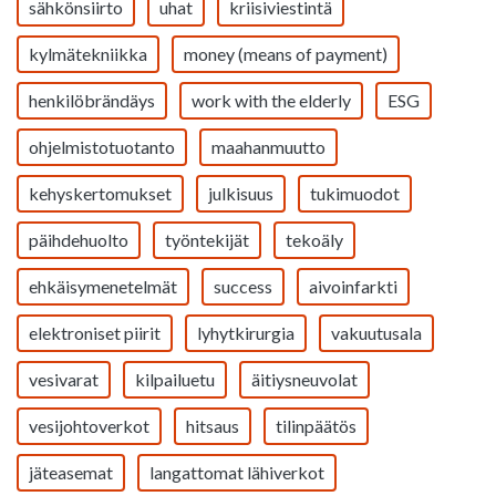
sähkönsiirto
uhat
kriisiviestintä
kylmätekniikka
money (means of payment)
henkilöbrändäys
work with the elderly
ESG
ohjelmistotuotanto
maahanmuutto
kehyskertomukset
julkisuus
tukimuodot
päihdehuolto
työntekijät
tekoäly
ehkäisymenetelmät
success
aivoinfarkti
elektroniset piirit
lyhytkirurgia
vakuutusala
vesivarat
kilpailuetu
äitiysneuvolat
vesijohtoverkot
hitsaus
tilinpäätös
jäteasemat
langattomat lähiverkot