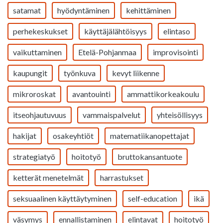
satamat
hyödyntäminen
kehittäminen
perhekeskukset
käyttäjälähtöisyys
elintaso
vaikuttaminen
Etelä-Pohjanmaa
improvisointi
kaupungit
työnkuva
kevyt liikenne
mikroroskat
avantouinti
ammattikorkeakoulu
itseohjautuvuus
vammaispalvelut
yhteisöllisyys
hakijat
osakeyhtiöt
matematiikanopettajat
strategiatyö
hoitotyö
bruttokansantuote
ketterät menetelmät
harrastukset
seksuaalinen käyttäytyminen
self-education
ikä
väsymys
ennallistaminen
elintavat
hoitotyö