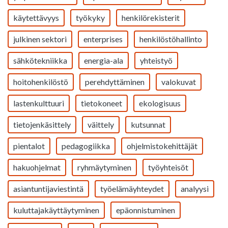
käytettävyys
työkyky
henkilörekisterit
julkinen sektori
enterprises
henkilöstöhallinto
sähkötekniikka
energia-ala
yhteistyö
hoitohenkilöstö
perehdyttäminen
valokuvat
lastenkulttuuri
tietokoneet
ekologisuus
tietojenkäsittely
väittely
kutsunnat
pientalot
pedagogiikka
ohjelmistokehittäjät
hakuohjelmat
ryhmäytyminen
työyhteisöt
asiantuntijaviestintä
työelämäyhteydet
analyysi
kuluttajakäyttäytyminen
epäonnistuminen