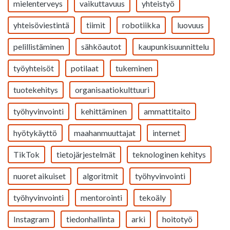
mielenterveys
vaikuttavuus
yhteistyö
yhteisöviestintä
tiimit
robotiikka
luovuus
pelillistäminen
sähköautot
kaupunkisuunnittelu
työyhteisöt
potilaat
tukeminen
tuotekehitys
organisaatiokulttuuri
työhyvinvointi
kehittäminen
ammattitaito
hyötykäyttö
maahanmuuttajat
internet
TikTok
tietojärjestelmät
teknologinen kehitys
nuoret aikuiset
algoritmit
työhyvinvointi
työhyvinvointi
mentorointi
tekoäly
Instagram
tiedonhallinta
arki
hoitotyö