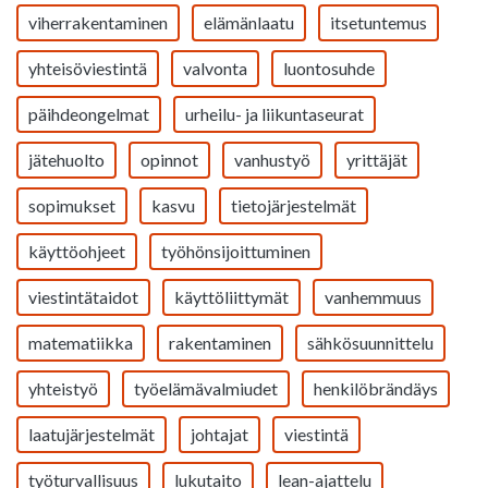
viherrakentaminen
elämänlaatu
itsetuntemus
yhteisöviestintä
valvonta
luontosuhde
päihdeongelmat
urheilu- ja liikuntaseurat
jätehuolto
opinnot
vanhustyö
yrittäjät
sopimukset
kasvu
tietojärjestelmät
käyttöohjeet
työhönsijoittuminen
viestintätaidot
käyttöliittymät
vanhemmuus
matematiikka
rakentaminen
sähkösuunnittelu
yhteistyö
työelämävalmiudet
henkilöbrändäys
laatujärjestelmät
johtajat
viestintä
työturvallisuus
lukutaito
lean-ajattelu