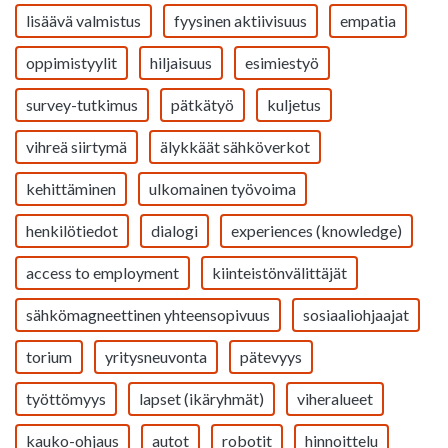
lisäävä valmistus
fyysinen aktiivisuus
empatia
oppimistyylit
hiljaisuus
esimiestyö
survey-tutkimus
pätkätyö
kuljetus
vihreä siirtymä
älykkäät sähköverkot
kehittäminen
ulkomainen työvoima
henkilötiedot
dialogi
experiences (knowledge)
access to employment
kiinteistönvälittäjät
sähkömagneettinen yhteensopivuus
sosiaaliohjaajat
torium
yritysneuvonta
pätevyys
työttömyys
lapset (ikäryhmät)
viheralueet
kauko-ohjaus
autot
robotit
hinnoittelu