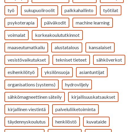
työ
sukupuoliroolit
palkkahallinto
työtilat
psykoterapia
päiväkodit
machine learning
voimalat
korkeakoulututkinnot
maaseutumatkailu
alustatalous
kansalaiset
vesistövaikutukset
tekniset tieteet
sähköverkot
esihenkilötyö
yksilönsuoja
asiantuntijat
organisations (systems)
hydroviljely
sähkömagneettinen säteily
kirjallisuuskatsaukset
kirjallinen viestintä
palveluliiketoiminta
täydennyskoulutus
henkilöstö
kuvataide