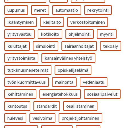
uupumus
meret
automaatio
rekrytointi
ikääntyminen
kielitaito
verkostoituminen
yritysvastuu
kotihoito
ohjelmointi
myynti
kuluttajat
simulointi
sairaanhoitajat
tekoäly
yritystoiminta
kansainvälinen yhteistyö
tutkimusmenetelmät
opiskelijaelämä
työn kuormittavuus
mainonta
vedenlaatu
kehittäminen
energiatehokkuus
sosiaalipalvelut
kuntoutus
standardit
osallistaminen
hulevesi
vesivoima
projektijohtaminen