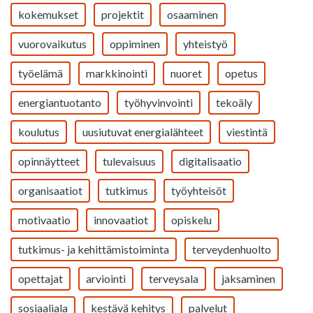
kokemukset
projektit
osaaminen
vuorovaikutus
oppiminen
yhteistyö
työelämä
markkinointi
nuoret
opetus
energiantuotanto
työhyvinvointi
tekoäly
koulutus
uusiutuvat energialähteet
viestintä
opinnäytteet
tulevaisuus
digitalisaatio
organisaatiot
tutkimus
työyhteisöt
motivaatio
innovaatiot
opiskelu
tutkimus- ja kehittämistoiminta
terveydenhuolto
opettajat
arviointi
terveysala
jaksaminen
sosiaaliala
kestävä kehitys
palvelut