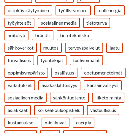
ostokäyttäytyminen
työllistyminen
tuulienergia
työyhteisöt
sosiaalinen media
tietoturva
hoitotyö
brändit
tietotekniikka
sähköverkot
muutos
terveyspalvelut
laatu
turvallisuus
työntekijät
tuulivoimalat
oppimisympäristö
osallisuus
opetusmenetelmät
vaikutukset
asiakaslähtöisyys
kansainvälisyys
sosiaalinen media
sähköntuotanto
liiketoiminta
asiakkaat
korkeakouluopiskelu
vastuullisuus
kustannukset
mielikuvat
energia