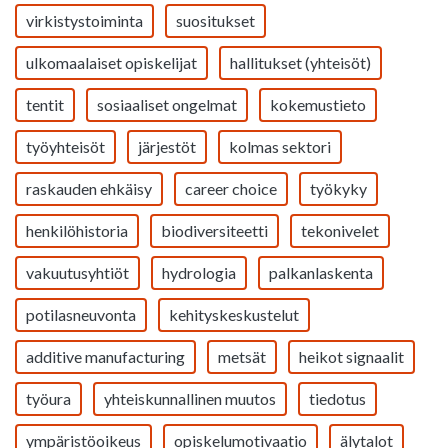
virkistystoiminta
suositukset
ulkomaalaiset opiskelijat
hallitukset (yhteisöt)
tentit
sosiaaliset ongelmat
kokemustieto
työyhteisöt
järjestöt
kolmas sektori
raskauden ehkäisy
career choice
työkyky
henkilöhistoria
biodiversiteetti
tekonivelet
vakuutusyhtiöt
hydrologia
palkanlaskenta
potilasneuvonta
kehityskeskustelut
additive manufacturing
metsät
heikot signaalit
työura
yhteiskunnallinen muutos
tiedotus
ympäristöoikeus
opiskelumotivaatio
älytalot