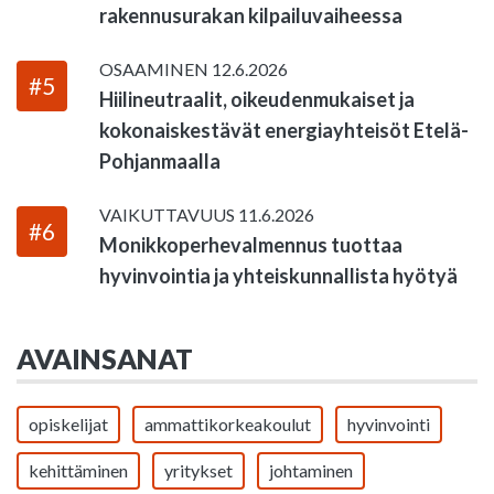
rakennusurakan kilpailuvaiheessa
OSAAMINEN
12.6.2026
#5
Hiilineutraalit, oikeudenmukaiset ja
kokonaiskestävät energiayhteisöt Etelä-
Pohjanmaalla
VAIKUTTAVUUS
11.6.2026
#6
Monikkoperhevalmennus tuottaa
hyvinvointia ja yhteiskunnallista hyötyä
AVAINSANAT
opiskelijat
ammattikorkeakoulut
hyvinvointi
kehittäminen
yritykset
johtaminen