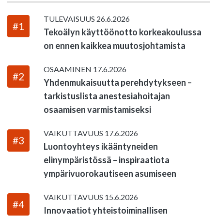
TULEVAISUUS
26.6.2026
#1
Tekoälyn käyttöönotto korkeakoulussa
on ennen kaikkea muutosjohtamista
OSAAMINEN
17.6.2026
#2
Yhdenmukaisuutta perehdytykseen –
tarkistuslista anestesiahoitajan
osaamisen varmistamiseksi
VAIKUTTAVUUS
17.6.2026
#3
Luontoyhteys ikääntyneiden
elinympäristössä – inspiraatiota
ympärivuorokautiseen asumiseen
VAIKUTTAVUUS
15.6.2026
#4
Innovaatiot yhteistoiminallisen