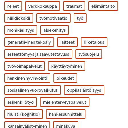
releet
verkkokauppa
traumat
elämäntaito
hiilidioksidi
työmotivaatio
työ
monikielisyys
aluekehitys
generatiivinen tekoäly
laitteet
liiketalous
esteettömyys ja saavutettavuus
työsuojelu
työvoimapalvelut
käyttäytyminen
henkinen hyvinvointi
oikeudet
sosiaalinen vuorovaikutus
oppilaslähtöisyys
esihenkilötyö
mielenterveyspalvelut
muisti (kognitio)
hankesuunnittelu
kansainvälistyminen
minäkuva