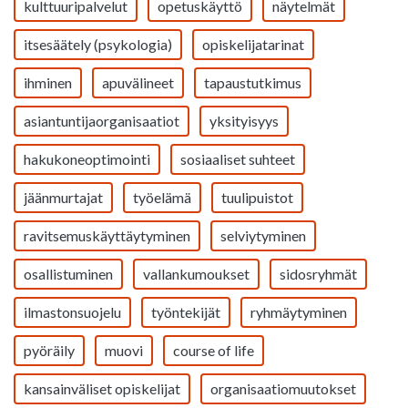
kulttuuripalvelut
opetuskäyttö
näytelmät
itsesäätely (psykologia)
opiskelijatarinat
ihminen
apuvälineet
tapaustutkimus
asiantuntijaorganisaatiot
yksityisyys
hakukoneoptimointi
sosiaaliset suhteet
jäänmurtajat
työelämä
tuulipuistot
ravitsemuskäyttäytyminen
selviytyminen
osallistuminen
vallankumoukset
sidosryhmät
ilmastonsuojelu
työntekijät
ryhmäytyminen
pyöräily
muovi
course of life
kansainväliset opiskelijat
organisaatiomuutokset