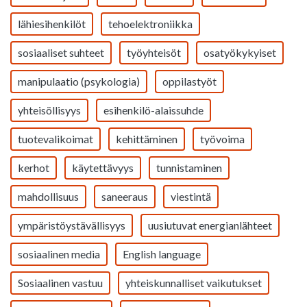
lähiesihenkilöt
tehoelektroniikka
sosiaaliset suhteet
työyhteisöt
osatyökykyiset
manipulaatio (psykologia)
oppilastyöt
yhteisöllisyys
esihenkilö-alaissuhde
tuotevalikoimat
kehittäminen
työvoima
kerhot
käytettävyys
tunnistaminen
mahdollisuus
saneeraus
viestintä
ympäristöystävällisyys
uusiutuvat energianlähteet
sosiaalinen media
English language
Sosiaalinen vastuu
yhteiskunnalliset vaikutukset