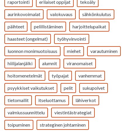
raportointi
erilaiset oppijat
tekoäly
aurinkovoimalat
valokuvaus
sähkönkulutus
päihteet
pelillistäminen
harjoittelupaikat
haasteet (ongelmat)
työhyvinvointi
luonnon monimuotoisuus
miehet
varautuminen
hiilijalanjälki
alumnit
viranomaiset
hoitomenetelmät
työpajat
vanhemmat
psyykkiset vaikutukset
pelit
sukupolvet
tietomallit
itseluottamus
lähiverkot
valmiussuunnittelu
viestintästrategiat
toipuminen
strateginen johtaminen