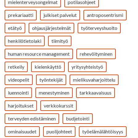
mielenterveysongelmat
potilasohjeet
prekariaatti
julkiset palvelut
antroposentrismi
etätyö
ohjausjärjestelmät
työterveyshuolto
henkilötietolaki
tiimityö
human resource management
rehevöityminen
retkeily
kielenkäyttö
yritysyhteistyö
videopelit
työntekijät
mielikuvaharjoittelu
luennointi
menestyminen
tarkkaavaisuus
harjoitukset
verkkokurssit
terveyden edistäminen
budjetointi
ominaisuudet
puolijohteet
työelämälähtöisyys