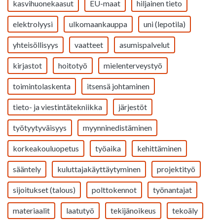
kasvihuonekaasut
EU-maat
hiljainen tieto
elektrolyysi
ulkomaankauppa
uni (lepotila)
yhteisöllisyys
vaatteet
asumispalvelut
kirjastot
hoitotyö
mielenterveystyö
toimintolaskenta
itsensä johtaminen
tieto- ja viestintätekniikka
järjestöt
työtyytyväisyys
myynninedistäminen
korkeakouluopetus
työaika
kehittäminen
sääntely
kuluttajakäyttäytyminen
projektityö
sijoitukset (talous)
polttokennot
työnantajat
materiaalit
laatutyö
tekijänoikeus
tekoäly