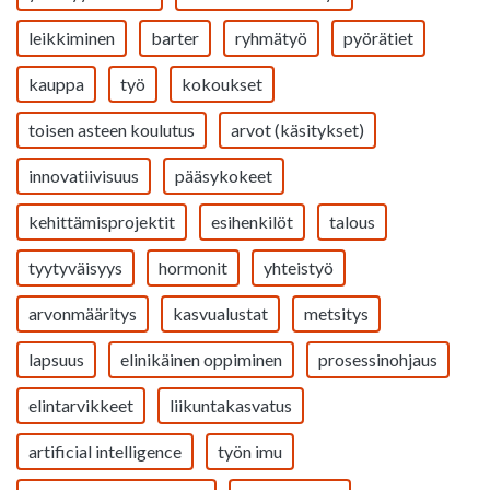
leikkiminen
barter
ryhmätyö
pyörätiet
kauppa
työ
kokoukset
toisen asteen koulutus
arvot (käsitykset)
innovatiivisuus
pääsykokeet
kehittämisprojektit
esihenkilöt
talous
tyytyväisyys
hormonit
yhteistyö
arvonmääritys
kasvualustat
metsitys
lapsuus
elinikäinen oppiminen
prosessinohjaus
elintarvikkeet
liikuntakasvatus
artificial intelligence
työn imu