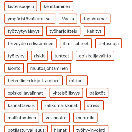
lastensuojelu
kehittäminen
ympäristövaikutukset
Vaasa
tapahtumat
työtyytyväisyys
työharjoittelu
kehitys
terveyden edistäminen
ihmissuhteet
tietosuoja
työkyky
riskit
tunteet
opiskelijavaihto
luonto
muutosjohtaminen
tieteellinen kirjoittaminen
mittaus
opiskelijavalinnat
yhteisöllisyys
päästöt
kannattavuus
sähkömarkkinat
stressi
mallintaminen
vesihuolto
muotoilu
potilasturvallisuus
hinnat
työhyvinvointi