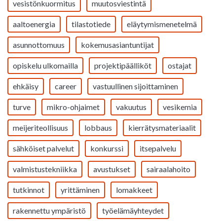
vesistönkuormitus
muutosviestintä
aaltoenergia
tilastotiede
eläytymismenetelmä
asunnottomuus
kokemusasiantuntijat
opiskelu ulkomailla
projektipäälliköt
ostajat
ehkäisy
career
vastuullinen sijoittaminen
turve
mikro-ohjaimet
vakuutus
vesikemia
meijeriteollisuus
lobbaus
kierrätysmateriaalit
sähköiset palvelut
konkurssi
itsepalvelu
valmistustekniikka
avustukset
sairaalahoito
tutkinnot
yrittäminen
lomakkeet
rakennettu ympäristö
työelämäyhteydet