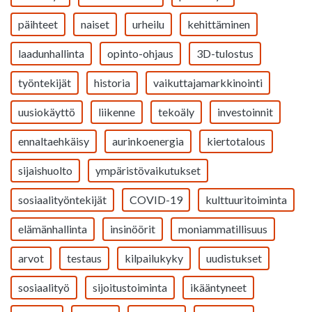
päihteet
naiset
urheilu
kehittäminen
laadunhallinta
opinto-ohjaus
3D-tulostus
työntekijät
historia
vaikuttajamarkkinointi
uusiokäyttö
liikenne
tekoäly
investoinnit
ennaltaehkäisy
aurinkoenergia
kiertotalous
sijaishuolto
ympäristövaikutukset
sosiaalityöntekijät
COVID-19
kulttuuritoiminta
elämänhallinta
insinöörit
moniammatillisuus
arvot
testaus
kilpailukyky
uudistukset
sosiaalityö
sijoitustoiminta
ikääntyneet