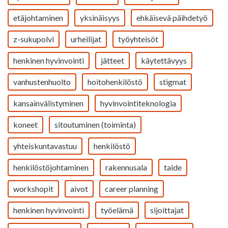
etäjohtaminen
yksinäisyys
ehkäisevä päihdetyö
z-sukupolvi
urheilijat
työyhteisöt
henkinen hyvinvointi
jätteet
käytettävyys
vanhustenhuolto
hoitohenkilöstö
stigmat
kansainvälistyminen
hyvinvointiteknologia
koneet
sitoutuminen (toiminta)
yhteiskuntavastuu
henkilöstö
henkilöstöjohtaminen
rakennusala
taide
workshopit
aivot
career planning
henkinen hyvinvointi
työelämä
sijoittajat