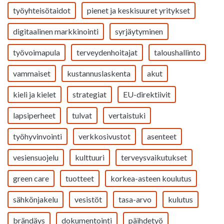
työyhteisötaidot
pienet ja keskisuuret yritykset
digitaalinen markkinointi
syrjäytyminen
työvoimapula
terveydenhoitajat
taloushallinto
vammaiset
kustannuslaskenta
akut
kieli ja kielet
strategiat
EU-direktiivit
lapsiperheet
tulvat
vertaistuki
työhyvinvointi
verkkosivustot
asenteet
vesiensuojelu
kulttuuri
terveysvaikutukset
green care
tuotteet
korkea-asteen koulutus
sähkönjakelu
vesistöt
tasa-arvo
kulutus
brändäys
dokumentointi
päihdetyö