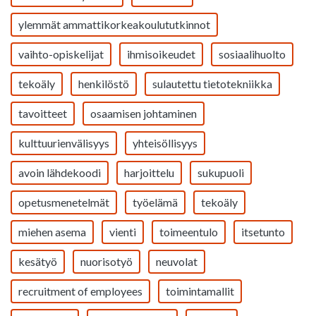
ylemmät ammattikorkeakoulututkinnot
vaihto-opiskelijat
ihmisoikeudet
sosiaalihuolto
tekoäly
henkilöstö
sulautettu tietotekniikka
tavoitteet
osaamisen johtaminen
kulttuurienvälisyys
yhteisöllisyys
avoin lähdekoodi
harjoittelu
sukupuoli
opetusmenetelmät
työelämä
tekoäly
miehen asema
vienti
toimeentulo
itsetunto
kesätyö
nuorisotyö
neuvolat
recruitment of employees
toimintamallit