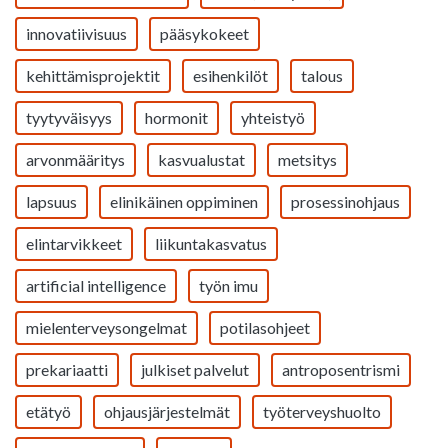
innovatiivisuus
pääsykokeet
kehittämisprojektit
esihenkilöt
talous
tyytyväisyys
hormonit
yhteistyö
arvonmääritys
kasvualustat
metsitys
lapsuus
elinikäinen oppiminen
prosessinohjaus
elintarvikkeet
liikuntakasvatus
artificial intelligence
työn imu
mielenterveysongelmat
potilasohjeet
prekariaatti
julkiset palvelut
antroposentrismi
etätyö
ohjausjärjestelmät
työterveyshuolto