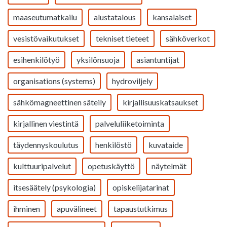
maaseutumatkailu
alustatalous
kansalaiset
vesistövaikutukset
tekniset tieteet
sähköverkot
esihenkilötyö
yksilönsuoja
asiantuntijat
organisations (systems)
hydroviljely
sähkömagneettinen säteily
kirjallisuuskatsaukset
kirjallinen viestintä
palveluliiketoiminta
täydennyskoulutus
henkilöstö
kuvataide
kulttuuripalvelut
opetuskäyttö
näytelmät
itsesäätely (psykologia)
opiskelijatarinat
ihminen
apuvälineet
tapaustutkimus