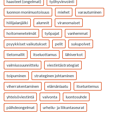
haasteet (ongelmat)
työhyvinvointi
luonnon monimuotoisuus
miehet
varautuminen
hiilijalanjälki
alumnit
viranomaiset
hoitomenetelmät
työpajat
vanhemmat
psyykkiset vaikutukset
pelit
sukupolvet
tietomallit
itseluottamus
lähiverkot
valmiussuunnittelu
viestintästrategiat
toipuminen
strateginen johtaminen
viherrakentaminen
elämänlaatu
itsetuntemus
yhteisöviestintä
valvonta
luontosuhde
päihdeongelmat
urheilu- ja liikuntaseurat