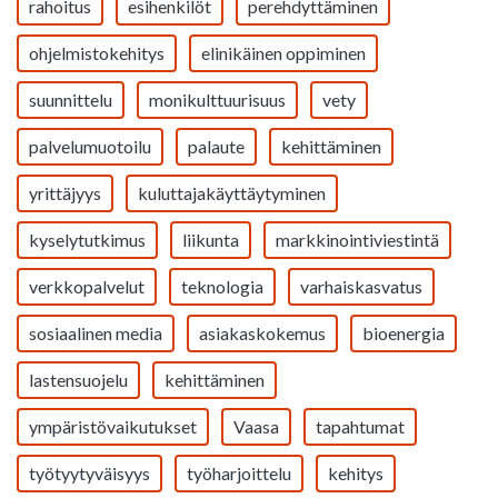
rahoitus
esihenkilöt
perehdyttäminen
ohjelmistokehitys
elinikäinen oppiminen
suunnittelu
monikulttuurisuus
vety
palvelumuotoilu
palaute
kehittäminen
yrittäjyys
kuluttajakäyttäytyminen
kyselytutkimus
liikunta
markkinointiviestintä
verkkopalvelut
teknologia
varhaiskasvatus
sosiaalinen media
asiakaskokemus
bioenergia
lastensuojelu
kehittäminen
ympäristövaikutukset
Vaasa
tapahtumat
työtyytyväisyys
työharjoittelu
kehitys