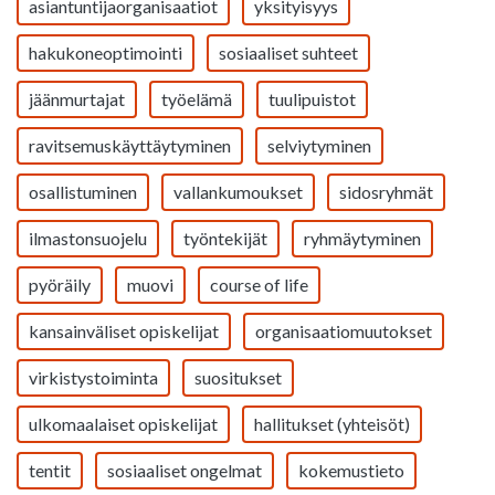
asiantuntijaorganisaatiot
yksityisyys
hakukoneoptimointi
sosiaaliset suhteet
jäänmurtajat
työelämä
tuulipuistot
ravitsemuskäyttäytyminen
selviytyminen
osallistuminen
vallankumoukset
sidosryhmät
ilmastonsuojelu
työntekijät
ryhmäytyminen
pyöräily
muovi
course of life
kansainväliset opiskelijat
organisaatiomuutokset
virkistystoiminta
suositukset
ulkomaalaiset opiskelijat
hallitukset (yhteisöt)
tentit
sosiaaliset ongelmat
kokemustieto