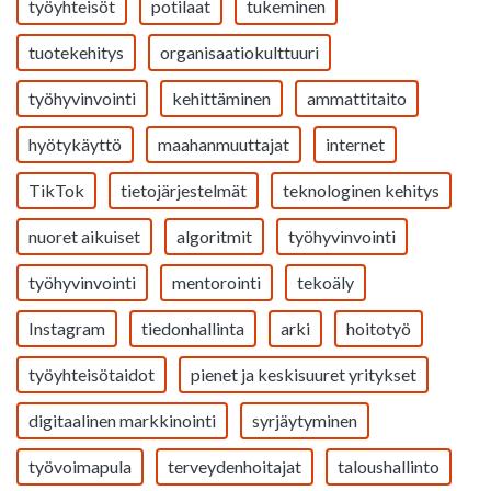
työyhteisöt
potilaat
tukeminen
tuotekehitys
organisaatiokulttuuri
työhyvinvointi
kehittäminen
ammattitaito
hyötykäyttö
maahanmuuttajat
internet
TikTok
tietojärjestelmät
teknologinen kehitys
nuoret aikuiset
algoritmit
työhyvinvointi
työhyvinvointi
mentorointi
tekoäly
Instagram
tiedonhallinta
arki
hoitotyö
työyhteisötaidot
pienet ja keskisuuret yritykset
digitaalinen markkinointi
syrjäytyminen
työvoimapula
terveydenhoitajat
taloushallinto