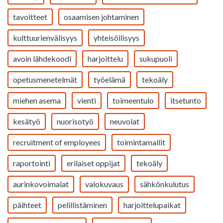
tavoitteet
osaamisen johtaminen
kulttuurienvälisyys
yhteisöllisyys
avoin lähdekoodi
harjoittelu
sukupuoli
opetusmenetelmät
työelämä
tekoäly
miehen asema
vienti
toimeentulo
itsetunto
kesätyö
nuorisotyö
neuvolat
recruitment of employees
toimintamallit
raportointi
erilaiset oppijat
tekoäly
aurinkovoimalat
valokuvaus
sähkönkulutus
päihteet
pelillistäminen
harjoittelupaikat