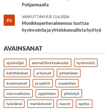
Pohjanmaalla
VAIKUTTAVUUS
11.6.2026
#6
Monikkoperhevalmennus tuottaa
hyvinvointia ja yhteiskunnallista hyötyä
AVAINSANAT
opiskelijat
ammattikorkeakoulut
hyvinvointi
kehittäminen
yritykset
johtaminen
kokemukset
projektit
osaaminen
vuorovaikutus
oppiminen
yhteistyö
työelämä
markkinointi
nuoret
opetus