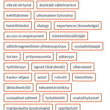
vihreä siirtymä
älykkäät sähköverkot
kehittäminen
ulkomainen työvoima
henkilötiedot
dialogi
experiences (knowledge)
access to employment
kiinteistönvälittäjät
sähkömagneettinen yhteensopivuus
sosiaaliohjaajat
torium
yritysneuvonta
pätevyys
työttömyys
lapset (ikäryhmät)
viheralueet
kauko-ohjaus
autot
robotit
hinnoittelu
lähiesihenkilöt
tehoelektroniikka
sosiaaliset suhteet
työyhteisöt
osatyökykyiset
manipulaatio (psykologia)
oppilastyöt