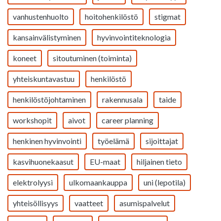
vanhustenhuolto
hoitohenkilöstö
stigmat
kansainvälistyminen
hyvinvointiteknologia
koneet
sitoutuminen (toiminta)
yhteiskuntavastuu
henkilöstö
henkilöstöjohtaminen
rakennusala
taide
workshopit
aivot
career planning
henkinen hyvinvointi
työelämä
sijoittajat
kasvihuonekaasut
EU-maat
hiljainen tieto
elektrolyysi
ulkomaankauppa
uni (lepotila)
yhteisöllisyys
vaatteet
asumispalvelut