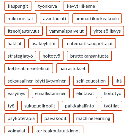
kaupungit
työnkuva
kevyt liikenne
mikroroskat
avantouinti
ammattikorkeakoulu
itseohjautuvuus
vammaispalvelut
yhteisöllisyys
hakijat
osakeyhtiöt
matematiikanopettajat
strategiatyö
hoitotyö
bruttokansantuote
ketterät menetelmät
harrastukset
seksuaalinen käyttäytyminen
self-education
ikä
väsymys
ennallistaminen
elintavat
hoitotyö
työ
sukupuoliroolit
palkkahallinto
työtilat
psykoterapia
päiväkodit
machine learning
voimalat
korkeakoulututkinnot