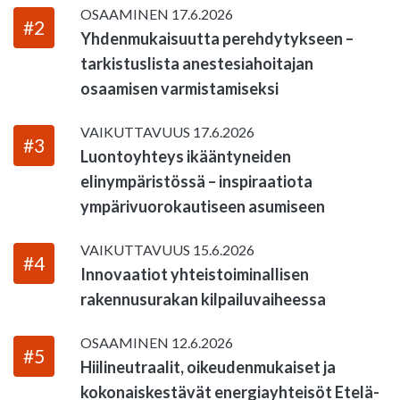
OSAAMINEN
17.6.2026
#2
Yhdenmukaisuutta perehdytykseen –
tarkistuslista anestesiahoitajan
osaamisen varmistamiseksi
VAIKUTTAVUUS
17.6.2026
#3
Luontoyhteys ikääntyneiden
elinympäristössä – inspiraatiota
ympärivuorokautiseen asumiseen
VAIKUTTAVUUS
15.6.2026
#4
Innovaatiot yhteistoiminallisen
rakennusurakan kilpailuvaiheessa
OSAAMINEN
12.6.2026
#5
Hiilineutraalit, oikeudenmukaiset ja
kokonaiskestävät energiayhteisöt Etelä-