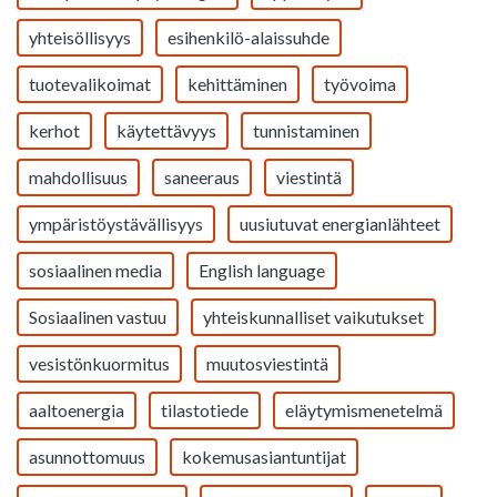
yhteisöllisyys
esihenkilö-alaissuhde
tuotevalikoimat
kehittäminen
työvoima
kerhot
käytettävyys
tunnistaminen
mahdollisuus
saneeraus
viestintä
ympäristöystävällisyys
uusiutuvat energianlähteet
sosiaalinen media
English language
Sosiaalinen vastuu
yhteiskunnalliset vaikutukset
vesistönkuormitus
muutosviestintä
aaltoenergia
tilastotiede
eläytymismenetelmä
asunnottomuus
kokemusasiantuntijat