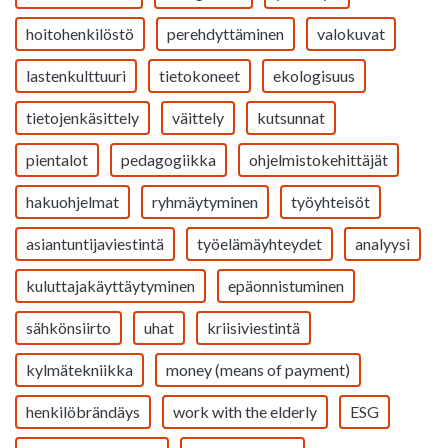
hoitohenkilöstö
perehdyttäminen
valokuvat
lastenkulttuuri
tietokoneet
ekologisuus
tietojenkäsittely
väittely
kutsunnat
pientalot
pedagogiikka
ohjelmistokehittäjät
hakuohjelmat
ryhmäytyminen
työyhteisöt
asiantuntijaviestintä
työelämäyhteydet
analyysi
kuluttajakäyttäytyminen
epäonnistuminen
sähkönsiirto
uhat
kriisiviestintä
kylmätekniikka
money (means of payment)
henkilöbrändäys
work with the elderly
ESG