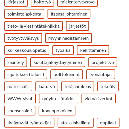
kirjastot
hoitotyö
mielenterveystyö
toimintolaskenta
itsensä johtaminen
tieto- ja viestintätekniikka
järjestöt
työtyytyväisyys
myynninedistäminen
korkeakouluopetus
työaika
kehittäminen
sääntely
kuluttajakäyttäytyminen
projektityö
sijoitukset (talous)
polttokennot
työnantajat
materiaalit
laatutyö
tekijänoikeus
tekoäly
WWW-sivut
työyhteisötaidot
viemäriverkot
sponsorointi
koneoppiminen
ikääntyvät työntekijät
stressinhallinta
oppilaat