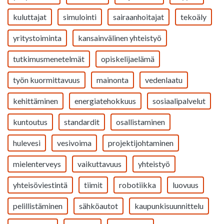
kuluttajat
simulointi
sairaanhoitajat
tekoäly
yritystoiminta
kansainvälinen yhteistyö
tutkimusmenetelmät
opiskelijaelämä
työn kuormittavuus
mainonta
vedenlaatu
kehittäminen
energiatehokkuus
sosiaalipalvelut
kuntoutus
standardit
osallistaminen
hulevesi
vesivoima
projektijohtaminen
mielenterveys
vaikuttavuus
yhteistyö
yhteisöviestintä
tiimit
robotiikka
luovuus
pelillistäminen
sähköautot
kaupunkisuunnittelu