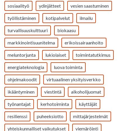
sosiaalityö
ydinjätteet
vesien saastuminen
työllistäminen
kotipalvelut
ilmailu
turvallisuuskulttuuri
biokaasu
markkinointisuunitelma
erikoissairaanhoito
meluntorjunta
lukiolaiset
toimintatutkimus
energiateknologia
luova toiminta
ohjelmakoodit
virtuaalinen yksityisverkko
ikääntyminen
viestintä
alkoholijuomat
työnantajat
kerhotoiminta
käyttäjät
resilienssi
puheeksiotto
mittajärjestelmät
yhteiskunnalliset vaikutukset
viemäröinti