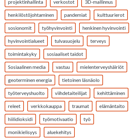
projektinhallinta
verkostot
3D-mallinnus
henkilöstöjohtaminen
pandemiat
kulttuurierot
sosionomit
työhyvinvointi
henkinen hyvinvointi
hyvinvointialueet
tulvasuojelu
terveys
toimintakyky
sosiaaliset taidot
Sosiaalinen media
vastuu
mielenterveyshäiriöt
geoterminen energia
tietoinen läsnäolo
työterveyshuolto
viihdetaiteilijat
kehittäminen
releet
verkkokauppa
traumat
elämäntaito
hiilidioksidi
työmotivaatio
työ
monikielisyys
aluekehitys