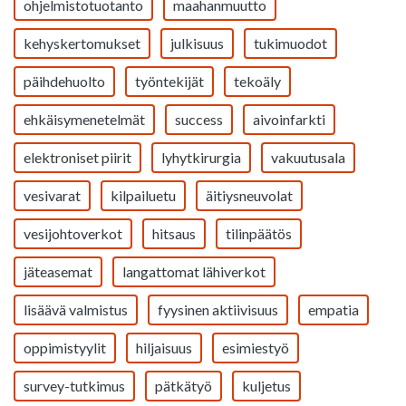
ohjelmistotuotanto
maahanmuutto
kehyskertomukset
julkisuus
tukimuodot
päihdehuolto
työntekijät
tekoäly
ehkäisymenetelmät
success
aivoinfarkti
elektroniset piirit
lyhytkirurgia
vakuutusala
vesivarat
kilpailuetu
äitiysneuvolat
vesijohtoverkot
hitsaus
tilinpäätös
jäteasemat
langattomat lähiverkot
lisäävä valmistus
fyysinen aktiivisuus
empatia
oppimistyylit
hiljaisuus
esimiestyö
survey-tutkimus
pätkätyö
kuljetus