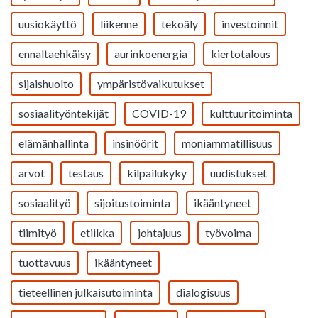
uusiokäyttö
liikenne
tekoäly
investoinnit
ennaltaehkäisy
aurinkoenergia
kiertotalous
sijaishuolto
ympäristövaikutukset
sosiaalityöntekijät
COVID-19
kulttuuritoiminta
elämänhallinta
insinöörit
moniammatillisuus
arvot
testaus
kilpailukyky
uudistukset
sosiaalityö
sijoitustoiminta
ikääntyneet
tiimityö
etiikka
johtajuus
työvoima
tuottavuus
ikääntyneet
tieteellinen julkaisutoiminta
dialogisuus