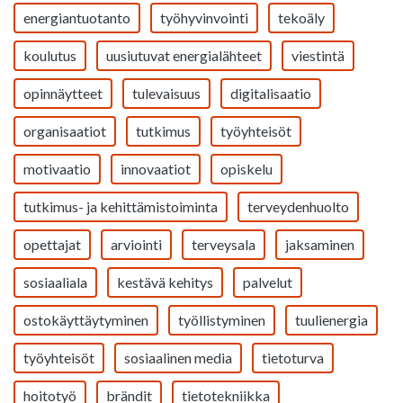
energiantuotanto
työhyvinvointi
tekoäly
koulutus
uusiutuvat energialähteet
viestintä
opinnäytteet
tulevaisuus
digitalisaatio
organisaatiot
tutkimus
työyhteisöt
motivaatio
innovaatiot
opiskelu
tutkimus- ja kehittämistoiminta
terveydenhuolto
opettajat
arviointi
terveysala
jaksaminen
sosiaaliala
kestävä kehitys
palvelut
ostokäyttäytyminen
työllistyminen
tuulienergia
työyhteisöt
sosiaalinen media
tietoturva
hoitotyö
brändit
tietotekniikka