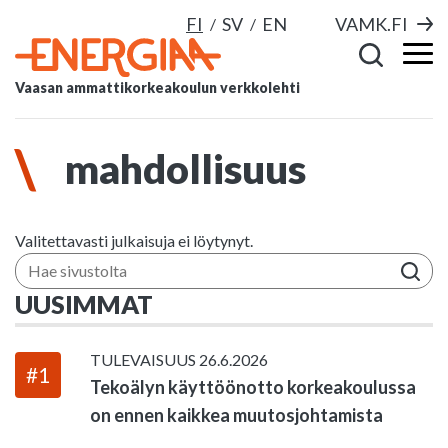
FI
SV
EN
VAMK.FI
Vaasan ammattikorkeakoulun verkkolehti
mahdollisuus
Valitettavasti julkaisuja ei löytynyt.
Hae sivustolta
UUSIMMAT
TULEVAISUUS
26.6.2026
#1
Tekoälyn käyttöönotto korkeakoulussa
on ennen kaikkea muutosjohtamista