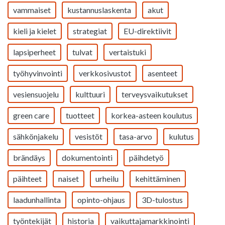
vammaiset
kustannuslaskenta
akut
kieli ja kielet
strategiat
EU-direktiivit
lapsiperheet
tulvat
vertaistuki
työhyvinvointi
verkkosivustot
asenteet
vesiensuojelu
kulttuuri
terveysvaikutukset
green care
tuotteet
korkea-asteen koulutus
sähkönjakelu
vesistöt
tasa-arvo
kulutus
brändäys
dokumentointi
päihdetyö
päihteet
naiset
urheilu
kehittäminen
laadunhallinta
opinto-ohjaus
3D-tulostus
työntekijät
historia
vaikuttajamarkkinointi