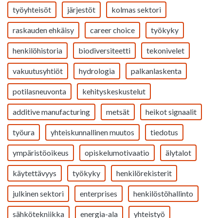
työyhteisöt
järjestöt
kolmas sektori
raskauden ehkäisy
career choice
työkyky
henkilöhistoria
biodiversiteetti
tekonivelet
vakuutusyhtiöt
hydrologia
palkanlaskenta
potilasneuvonta
kehityskeskustelut
additive manufacturing
metsät
heikot signaalit
työura
yhteiskunnallinen muutos
tiedotus
ympäristöoikeus
opiskelumotivaatio
älytalot
käytettävyys
työkyky
henkilörekisterit
julkinen sektori
enterprises
henkilöstöhallinto
sähkötekniikka
energia-ala
yhteistyö