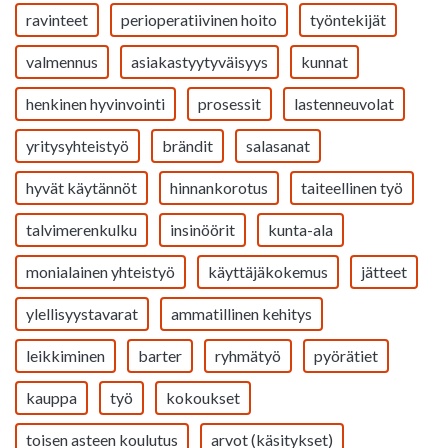
ravinteet
perioperatiivinen hoito
työntekijät
valmennus
asiakastyytyväisyys
kunnat
henkinen hyvinvointi
prosessit
lastenneuvolat
yritysyhteistyö
brändit
salasanat
hyvät käytännöt
hinnankorotus
taiteellinen työ
talvimerenkulku
insinöörit
kunta-ala
monialainen yhteistyö
käyttäjäkokemus
jätteet
ylellisyystavarat
ammatillinen kehitys
leikkiminen
barter
ryhmätyö
pyörätiet
kauppa
työ
kokoukset
toisen asteen koulutus
arvot (käsitykset)