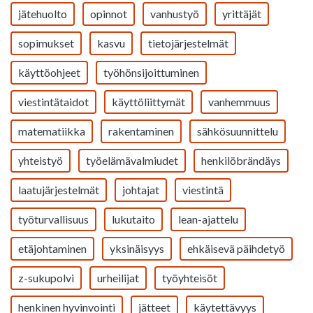
jätehuolto
opinnot
vanhustyö
yrittäjät
sopimukset
kasvu
tietojärjestelmät
käyttöohjeet
työhönsijoittuminen
viestintätaidot
käyttöliittymät
vanhemmuus
matematiikka
rakentaminen
sähkösuunnittelu
yhteistyö
työelämävalmiudet
henkilöbrändäys
laatujärjestelmät
johtajat
viestintä
työturvallisuus
lukutaito
lean-ajattelu
etäjohtaminen
yksinäisyys
ehkäisevä päihdetyö
z-sukupolvi
urheilijat
työyhteisöt
henkinen hyvinvointi
jätteet
käytettävyys