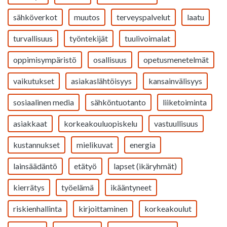
sähköverkot
muutos
terveyspalvelut
laatu
turvallisuus
työntekijät
tuulivoimalat
oppimisympäristö
osallisuus
opetusmenetelmät
vaikutukset
asiakaslähtöisyys
kansainvälisyys
sosiaalinen media
sähköntuotanto
liiketoiminta
asiakkaat
korkeakouluopiskelu
vastuullisuus
kustannukset
mielikuvat
energia
lainsäädäntö
etätyö
lapset (ikäryhmät)
kierrätys
työelämä
ikääntyneet
riskienhallinta
kirjoittaminen
korkeakoulut