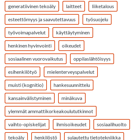
generatiivinen tekoäly
laitteet
liiketalous
esteettömyys ja saavutettavuus
työsuojelu
työvoimapalvelut
käyttäytyminen
henkinen hyvinvointi
oikeudet
sosiaalinen vuorovaikutus
oppilaslähtöisyys
esihenkilötyö
mielenterveyspalvelut
muisti (kognitio)
hankesuunnittelu
kansainvälistyminen
minäkuva
ylemmät ammattikorkeakoulututkinnot
vaihto-opiskelijat
ihmisoikeudet
sosiaalihuolto
tekoäly
henkilöstö
sulautettu tietotekniikka