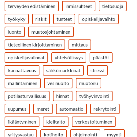
terveyden edistäminen
ihmissuhteet
tietosuoja
työkyky
riskit
tunteet
opiskelijavaihto
luonto
muutosjohtaminen
tieteellinen kirjoittaminen
mittaus
opiskelijavalinnat
yhteisöllisyys
päästöt
kannattavuus
sähkömarkkinat
stressi
mallintaminen
vesihuolto
muotoilu
potilasturvallisuus
hinnat
työhyvinvointi
uupumus
meret
automaatio
rekrytointi
ikääntyminen
kielitaito
verkostoituminen
yritysvastuu
kotihoito
ohjelmointi
myynti