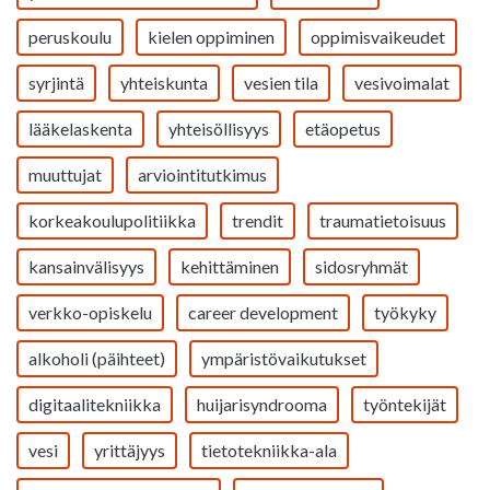
peruskoulu
kielen oppiminen
oppimisvaikeudet
syrjintä
yhteiskunta
vesien tila
vesivoimalat
lääkelaskenta
yhteisöllisyys
etäopetus
muuttujat
arviointitutkimus
korkeakoulupolitiikka
trendit
traumatietoisuus
kansainvälisyys
kehittäminen
sidosryhmät
verkko-opiskelu
career development
työkyky
alkoholi (päihteet)
ympäristövaikutukset
digitaalitekniikka
huijarisyndrooma
työntekijät
vesi
yrittäjyys
tietotekniikka-ala