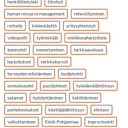
henkilötietolaki
tiimityö
human resource management
rehevöityminen
retkeily
kielenkäyttö
yritysyhteistyö
videopelit
työntekijät
mielikuvaharjoittelu
luennointi
menestyminen
tarkkaavaisuus
harjoitukset
verkkokurssit
terveyden edistäminen
budjetointi
ominaisuudet
puolijohteet
työelämälähtöisyys
satamat
hyödyntäminen
kehittäminen
perhekeskukset
käyttäjälähtöisyys
elintaso
vaikuttaminen
Etelä-Pohjanmaa
improvisointi