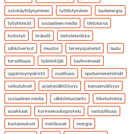
ostokäyttäytyminen
työllistyminen
tuulienergia
työyhteisöt
sosiaalinen media
tietoturva
hoitotyö
brändit
tietotekniikka
sähköverkot
muutos
terveyspalvelut
laatu
turvallisuus
työntekijät
tuulivoimalat
oppimisympäristö
osallisuus
opetusmenetelmät
vaikutukset
asiakaslähtöisyys
kansainvälisyys
sosiaalinen media
sähköntuotanto
liiketoiminta
asiakkaat
korkeakouluopiskelu
vastuullisuus
kustannukset
mielikuvat
energia