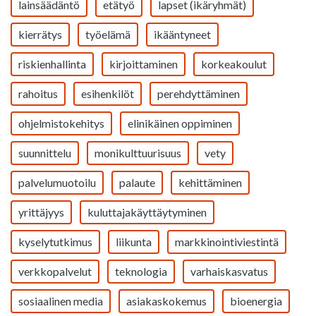
lainsäädäntö
etätyö
lapset (ikäryhmät)
kierrätys
työelämä
ikääntyneet
riskienhallinta
kirjoittaminen
korkeakoulut
rahoitus
esihenkilöt
perehdyttäminen
ohjelmistokehitys
elinikäinen oppiminen
suunnittelu
monikulttuurisuus
vety
palvelumuotoilu
palaute
kehittäminen
yrittäjyys
kuluttajakäyttäytyminen
kyselytutkimus
liikunta
markkinointiviestintä
verkkopalvelut
teknologia
varhaiskasvatus
sosiaalinen media
asiakaskokemus
bioenergia