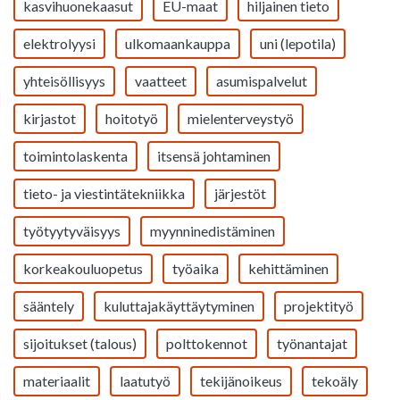
kasvihuonekaasut
EU-maat
hiljainen tieto
elektrolyysi
ulkomaankauppa
uni (lepotila)
yhteisöllisyys
vaatteet
asumispalvelut
kirjastot
hoitotyö
mielenterveystyö
toimintolaskenta
itsensä johtaminen
tieto- ja viestintätekniikka
järjestöt
työtyytyväisyys
myynninedistäminen
korkeakouluopetus
työaika
kehittäminen
sääntely
kuluttajakäyttäytyminen
projektityö
sijoitukset (talous)
polttokennot
työnantajat
materiaalit
laatutyö
tekijänoikeus
tekoäly