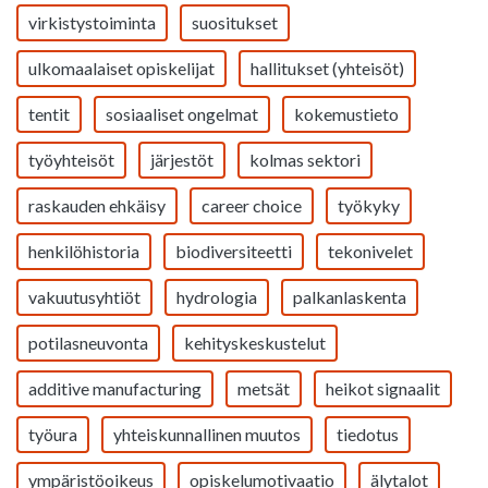
virkistystoiminta
suositukset
ulkomaalaiset opiskelijat
hallitukset (yhteisöt)
tentit
sosiaaliset ongelmat
kokemustieto
työyhteisöt
järjestöt
kolmas sektori
raskauden ehkäisy
career choice
työkyky
henkilöhistoria
biodiversiteetti
tekonivelet
vakuutusyhtiöt
hydrologia
palkanlaskenta
potilasneuvonta
kehityskeskustelut
additive manufacturing
metsät
heikot signaalit
työura
yhteiskunnallinen muutos
tiedotus
ympäristöoikeus
opiskelumotivaatio
älytalot