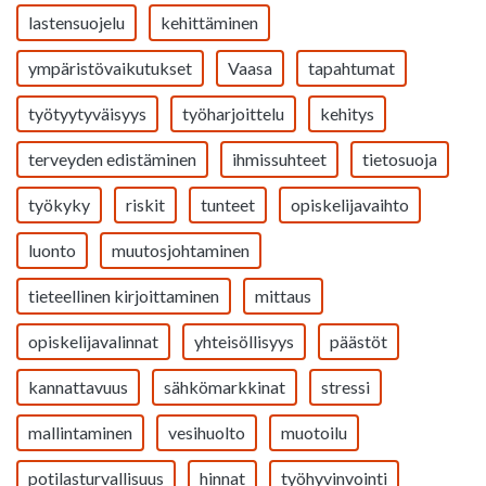
lastensuojelu
kehittäminen
ympäristövaikutukset
Vaasa
tapahtumat
työtyytyväisyys
työharjoittelu
kehitys
terveyden edistäminen
ihmissuhteet
tietosuoja
työkyky
riskit
tunteet
opiskelijavaihto
luonto
muutosjohtaminen
tieteellinen kirjoittaminen
mittaus
opiskelijavalinnat
yhteisöllisyys
päästöt
kannattavuus
sähkömarkkinat
stressi
mallintaminen
vesihuolto
muotoilu
potilasturvallisuus
hinnat
työhyvinvointi