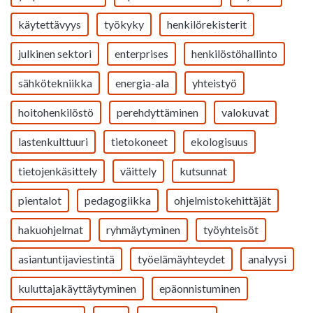
käytettävyys
työkyky
henkilörekisterit
julkinen sektori
enterprises
henkilöstöhallinto
sähkötekniikka
energia-ala
yhteistyö
hoitohenkilöstö
perehdyttäminen
valokuvat
lastenkulttuuri
tietokoneet
ekologisuus
tietojenkäsittely
väittely
kutsunnat
pientalot
pedagogiikka
ohjelmistokehittäjät
hakuohjelmat
ryhmäytyminen
työyhteisöt
asiantuntijaviestintä
työelämäyhteydet
analyysi
kuluttajakäyttäytyminen
epäonnistuminen