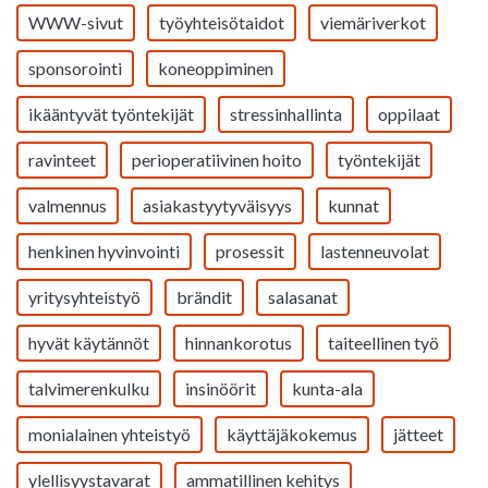
WWW-sivut
työyhteisötaidot
viemäriverkot
sponsorointi
koneoppiminen
ikääntyvät työntekijät
stressinhallinta
oppilaat
ravinteet
perioperatiivinen hoito
työntekijät
valmennus
asiakastyytyväisyys
kunnat
henkinen hyvinvointi
prosessit
lastenneuvolat
yritysyhteistyö
brändit
salasanat
hyvät käytännöt
hinnankorotus
taiteellinen työ
talvimerenkulku
insinöörit
kunta-ala
monialainen yhteistyö
käyttäjäkokemus
jätteet
ylellisyystavarat
ammatillinen kehitys