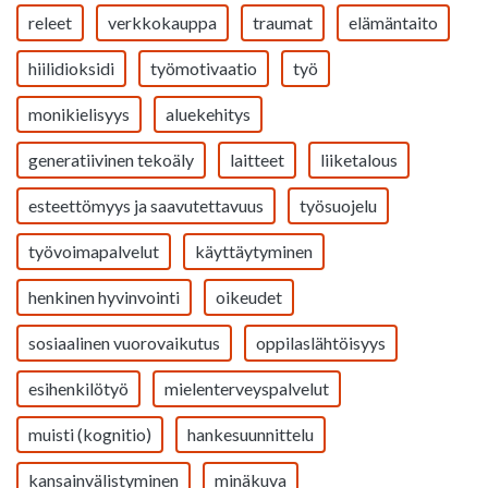
releet
verkkokauppa
traumat
elämäntaito
hiilidioksidi
työmotivaatio
työ
monikielisyys
aluekehitys
generatiivinen tekoäly
laitteet
liiketalous
esteettömyys ja saavutettavuus
työsuojelu
työvoimapalvelut
käyttäytyminen
henkinen hyvinvointi
oikeudet
sosiaalinen vuorovaikutus
oppilaslähtöisyys
esihenkilötyö
mielenterveyspalvelut
muisti (kognitio)
hankesuunnittelu
kansainvälistyminen
minäkuva