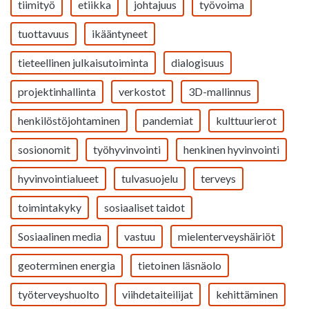
tiimityö
etiikka
johtajuus
työvoima
tuottavuus
ikääntyneet
tieteellinen julkaisutoiminta
dialogisuus
projektinhallinta
verkostot
3D-mallinnus
henkilöstöjohtaminen
pandemiat
kulttuurierot
sosionomit
työhyvinvointi
henkinen hyvinvointi
hyvinvointialueet
tulvasuojelu
terveys
toimintakyky
sosiaaliset taidot
Sosiaalinen media
vastuu
mielenterveyshäiriöt
geoterminen energia
tietoinen läsnäolo
työterveyshuolto
viihdetaiteilijat
kehittäminen