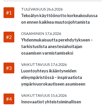
TULEVAISUUS
26.6.2026
#1
Tekoälyn käyttöönotto korkeakoulussa
on ennen kaikkea muutosjohtamista
OSAAMINEN
17.6.2026
#2
Yhdenmukaisuutta perehdytykseen –
tarkistuslista anestesiahoitajan
osaamisen varmistamiseksi
VAIKUTTAVUUS
17.6.2026
#3
Luontoyhteys ikääntyneiden
elinympäristössä – inspiraatiota
ympärivuorokautiseen asumiseen
VAIKUTTAVUUS
15.6.2026
#4
Innovaatiot yhteistoiminallisen