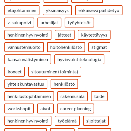
etäjohtaminen
yksinäisyys
ehkäisevä päihdetyö
z-sukupolvi
urheilijat
työyhteisöt
henkinen hyvinvointi
jätteet
käytettävyys
vanhustenhuolto
hoitohenkilöstö
stigmat
kansainvälistyminen
hyvinvointiteknologia
koneet
sitoutuminen (toiminta)
yhteiskuntavastuu
henkilöstö
henkilöstöjohtaminen
rakennusala
taide
workshopit
aivot
career planning
henkinen hyvinvointi
työelämä
sijoittajat