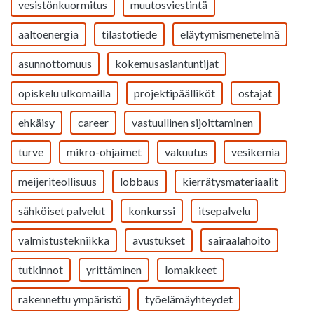
vesistönkuormitus
muutosviestintä
aaltoenergia
tilastotiede
eläytymismenetelmä
asunnottomuus
kokemusasiantuntijat
opiskelu ulkomailla
projektipäälliköt
ostajat
ehkäisy
career
vastuullinen sijoittaminen
turve
mikro-ohjaimet
vakuutus
vesikemia
meijeriteollisuus
lobbaus
kierrätysmateriaalit
sähköiset palvelut
konkurssi
itsepalvelu
valmistustekniikka
avustukset
sairaalahoito
tutkinnot
yrittäminen
lomakkeet
rakennettu ympäristö
työelämäyhteydet