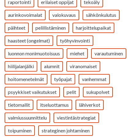
raportointi
erilaiset oppijat
tekoäly
aurinkovoimalat
valokuvaus
sähkönkulutus
päihteet
pelillistäminen
harjoittelupaikat
haasteet (ongelmat)
työhyvinvointi
luonnon monimuotoisuus
miehet
varautuminen
hiilijalanjälki
alumnit
viranomaiset
hoitomenetelmät
työpajat
vanhemmat
psyykkiset vaikutukset
pelit
sukupolvet
tietomallit
itseluottamus
lähiverkot
valmiussuunnittelu
viestintästrategiat
toipuminen
strateginen johtaminen