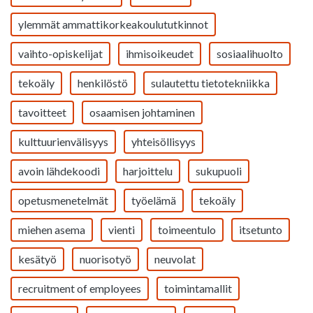
ylemmät ammattikorkeakoulututkinnot
vaihto-opiskelijat
ihmisoikeudet
sosiaalihuolto
tekoäly
henkilöstö
sulautettu tietotekniikka
tavoitteet
osaamisen johtaminen
kulttuurienvälisyys
yhteisöllisyys
avoin lähdekoodi
harjoittelu
sukupuoli
opetusmenetelmät
työelämä
tekoäly
miehen asema
vienti
toimeentulo
itsetunto
kesätyö
nuorisotyö
neuvolat
recruitment of employees
toimintamallit