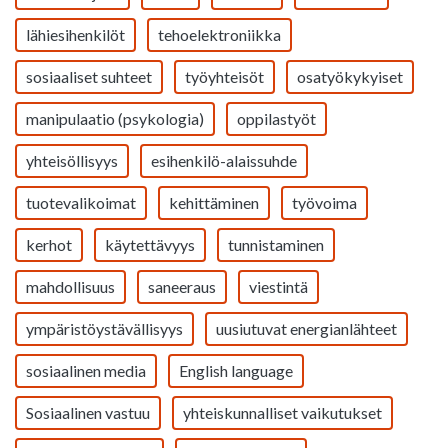
lähiesihenkilöt
tehoelektroniikka
sosiaaliset suhteet
työyhteisöt
osatyökykyiset
manipulaatio (psykologia)
oppilastyöt
yhteisöllisyys
esihenkilö-alaissuhde
tuotevalikoimat
kehittäminen
työvoima
kerhot
käytettävyys
tunnistaminen
mahdollisuus
saneeraus
viestintä
ympäristöystävällisyys
uusiutuvat energianlähteet
sosiaalinen media
English language
Sosiaalinen vastuu
yhteiskunnalliset vaikutukset