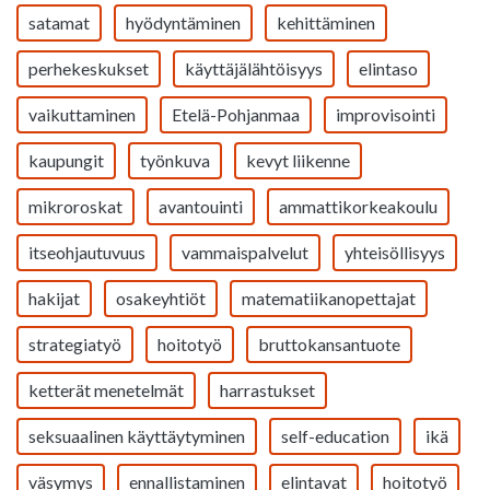
satamat
hyödyntäminen
kehittäminen
perhekeskukset
käyttäjälähtöisyys
elintaso
vaikuttaminen
Etelä-Pohjanmaa
improvisointi
kaupungit
työnkuva
kevyt liikenne
mikroroskat
avantouinti
ammattikorkeakoulu
itseohjautuvuus
vammaispalvelut
yhteisöllisyys
hakijat
osakeyhtiöt
matematiikanopettajat
strategiatyö
hoitotyö
bruttokansantuote
ketterät menetelmät
harrastukset
seksuaalinen käyttäytyminen
self-education
ikä
väsymys
ennallistaminen
elintavat
hoitotyö