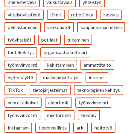
mielenterveys
vaikuttavuus
yhteistyö
yhteisöviestintä
tiimit
robotiikka
luovuus
pelillistäminen
sähköautot
kaupunkisuunnittelu
työyhteisöt
potilaat
tukeminen
tuotekehitys
organisaatiokulttuuri
työhyvinvointi
kehittäminen
ammattitaito
hyötykäyttö
maahanmuuttajat
internet
TikTok
tietojärjestelmät
teknologinen kehitys
nuoret aikuiset
algoritmit
työhyvinvointi
työhyvinvointi
mentorointi
tekoäly
Instagram
tiedonhallinta
arki
hoitotyö