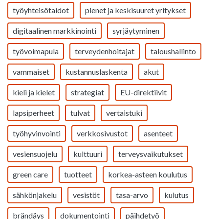
työyhteisötaidot
pienet ja keskisuuret yritykset
digitaalinen markkinointi
syrjäytyminen
työvoimapula
terveydenhoitajat
taloushallinto
vammaiset
kustannuslaskenta
akut
kieli ja kielet
strategiat
EU-direktiivit
lapsiperheet
tulvat
vertaistuki
työhyvinvointi
verkkosivustot
asenteet
vesiensuojelu
kulttuuri
terveysvaikutukset
green care
tuotteet
korkea-asteen koulutus
sähkönjakelu
vesistöt
tasa-arvo
kulutus
brändäys
dokumentointi
päihdetyö