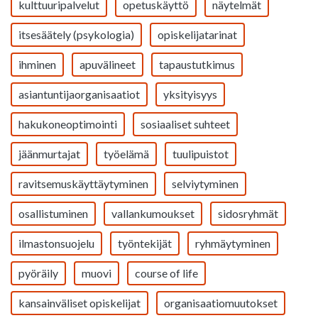
kulttuuripalvelut
opetuskäyttö
näytelmät
itsesäätely (psykologia)
opiskelijatarinat
ihminen
apuvälineet
tapaustutkimus
asiantuntijaorganisaatiot
yksityisyys
hakukoneoptimointi
sosiaaliset suhteet
jäänmurtajat
työelämä
tuulipuistot
ravitsemuskäyttäytyminen
selviytyminen
osallistuminen
vallankumoukset
sidosryhmät
ilmastonsuojelu
työntekijät
ryhmäytyminen
pyöräily
muovi
course of life
kansainväliset opiskelijat
organisaatiomuutokset