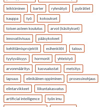
leikkiminen
barter
ryhmätyö
pyörätiet
kauppa
työ
kokoukset
toisen asteen koulutus
arvot (käsitykset)
innovatiivisuus
pääsykokeet
kehittämisprojektit
esihenkilöt
talous
tyytyväisyys
hormonit
yhteistyö
arvonmääritys
kasvualustat
metsitys
lapsuus
elinikäinen oppiminen
prosessinohjaus
elintarvikkeet
liikuntakasvatus
artificial intelligence
työn imu