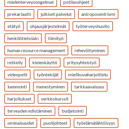
mielenterveysongelmat
potilasohjeet
prekariaatti
julkiset palvelut
antroposentrismi
etätyö
ohjausjärjestelmät
työterveyshuolto
henkilötietolaki
tiimityö
human resource management
rehevöityminen
retkeily
kielenkäyttö
yritysyhteistyö
videopelit
työntekijät
mielikuvaharjoittelu
luennointi
menestyminen
tarkkaavaisuus
harjoitukset
verkkokurssit
terveyden edistäminen
budjetointi
ominaisuudet
puolijohteet
työelämälähtöisyys