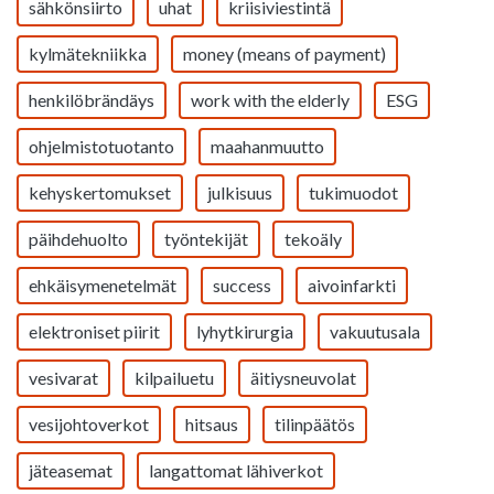
sähkönsiirto
uhat
kriisiviestintä
kylmätekniikka
money (means of payment)
henkilöbrändäys
work with the elderly
ESG
ohjelmistotuotanto
maahanmuutto
kehyskertomukset
julkisuus
tukimuodot
päihdehuolto
työntekijät
tekoäly
ehkäisymenetelmät
success
aivoinfarkti
elektroniset piirit
lyhytkirurgia
vakuutusala
vesivarat
kilpailuetu
äitiysneuvolat
vesijohtoverkot
hitsaus
tilinpäätös
jäteasemat
langattomat lähiverkot