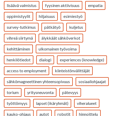
lisäävä valmistus
fyysinen aktiivisuus
empatia
oppimistyylit
hiljaisuus
esimiestyö
survey-tutkimus
pätkätyö
kuljetus
vihreä siirtymä
älykkäät sähköverkot
kehittäminen
ulkomainen työvoima
henkilötiedot
dialogi
experiences (knowledge)
access to employment
kiinteistönvälittäjät
sähkömagneettinen yhteensopivuus
sosiaaliohjaajat
torium
yritysneuvonta
pätevyys
työttömyys
lapset (ikäryhmät)
viheralueet
kauko-ohjaus
autot
robotit
hinnoittelu