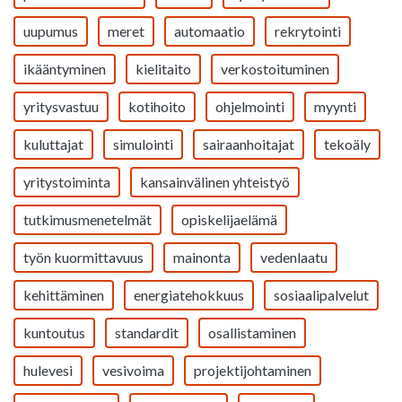
uupumus
meret
automaatio
rekrytointi
ikääntyminen
kielitaito
verkostoituminen
yritysvastuu
kotihoito
ohjelmointi
myynti
kuluttajat
simulointi
sairaanhoitajat
tekoäly
yritystoiminta
kansainvälinen yhteistyö
tutkimusmenetelmät
opiskelijaelämä
työn kuormittavuus
mainonta
vedenlaatu
kehittäminen
energiatehokkuus
sosiaalipalvelut
kuntoutus
standardit
osallistaminen
hulevesi
vesivoima
projektijohtaminen