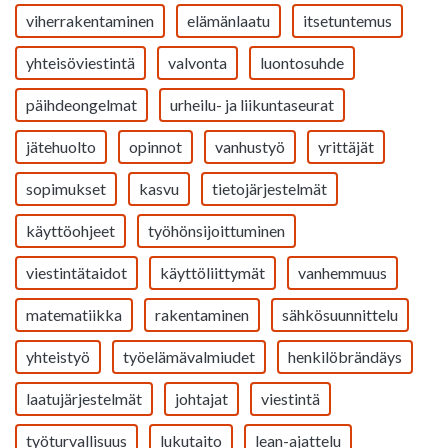
viherrakentaminen
elämänlaatu
itsetuntemus
yhteisöviestintä
valvonta
luontosuhde
päihdeongelmat
urheilu- ja liikuntaseurat
jätehuolto
opinnot
vanhustyö
yrittäjät
sopimukset
kasvu
tietojärjestelmät
käyttöohjeet
työhönsijoittuminen
viestintätaidot
käyttöliittymät
vanhemmuus
matematiikka
rakentaminen
sähkösuunnittelu
yhteistyö
työelämävalmiudet
henkilöbrändäys
laatujärjestelmät
johtajat
viestintä
työturvallisuus
lukutaito
lean-ajattelu