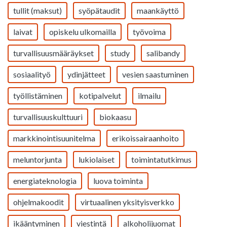
tullit (maksut)
syöpätaudit
maankäyttö
laivat
opiskelu ulkomailla
työvoima
turvallisuusmääräykset
study
salibandy
sosiaalityö
ydinjätteet
vesien saastuminen
työllistäminen
kotipalvelut
ilmailu
turvallisuuskulttuuri
biokaasu
markkinointisuunitelma
erikoissairaanhoito
meluntorjunta
lukiolaiset
toimintatutkimus
energiateknologia
luova toiminta
ohjelmakoodit
virtuaalinen yksityisverkko
ikääntyminen
viestintä
alkoholijuomat