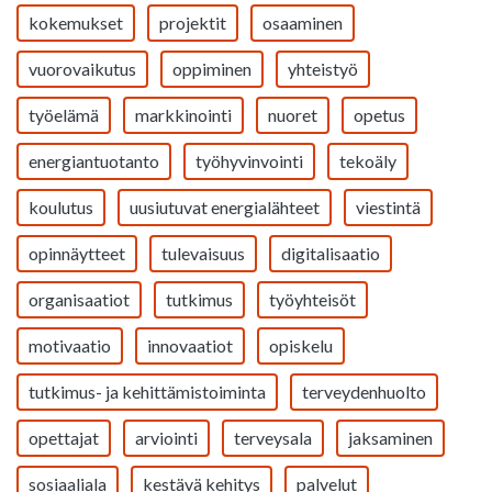
kokemukset
projektit
osaaminen
vuorovaikutus
oppiminen
yhteistyö
työelämä
markkinointi
nuoret
opetus
energiantuotanto
työhyvinvointi
tekoäly
koulutus
uusiutuvat energialähteet
viestintä
opinnäytteet
tulevaisuus
digitalisaatio
organisaatiot
tutkimus
työyhteisöt
motivaatio
innovaatiot
opiskelu
tutkimus- ja kehittämistoiminta
terveydenhuolto
opettajat
arviointi
terveysala
jaksaminen
sosiaaliala
kestävä kehitys
palvelut