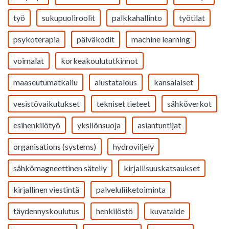
työ
sukupuoliroolit
palkkahallinto
työtilat
psykoterapia
päiväkodit
machine learning
voimalat
korkeakoulututkinnot
maaseutumatkailu
alustatalous
kansalaiset
vesistövaikutukset
tekniset tieteet
sähköverkot
esihenkilötyö
yksilönsuoja
asiantuntijat
organisations (systems)
hydroviljely
sähkömagneettinen säteily
kirjallisuuskatsaukset
kirjallinen viestintä
palveluliiketoiminta
täydennyskoulutus
henkilöstö
kuvataide