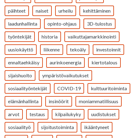
päihteet
naiset
urheilu
kehittäminen
laadunhallinta
opinto-ohjaus
3D-tulostus
työntekijät
historia
vaikuttajamarkkinointi
uusiokäyttö
liikenne
tekoäly
investoinnit
ennaltaehkäisy
aurinkoenergia
kiertotalous
sijaishuolto
ympäristövaikutukset
sosiaalityöntekijät
COVID-19
kulttuuritoiminta
elämänhallinta
insinöörit
moniammatillisuus
arvot
testaus
kilpailukyky
uudistukset
sosiaalityö
sijoitustoiminta
ikääntyneet