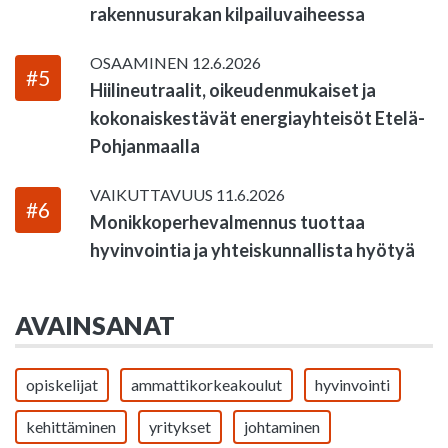
rakennusurakan kilpailuvaiheessa
OSAAMINEN
12.6.2026
#5
Hiilineutraalit, oikeudenmukaiset ja
kokonaiskestävät energiayhteisöt Etelä-
Pohjanmaalla
VAIKUTTAVUUS
11.6.2026
#6
Monikkoperhevalmennus tuottaa
hyvinvointia ja yhteiskunnallista hyötyä
AVAINSANAT
opiskelijat
ammattikorkeakoulut
hyvinvointi
kehittäminen
yritykset
johtaminen