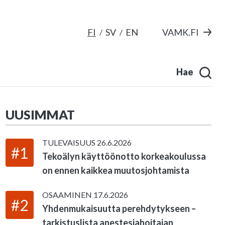
FI
SV
EN
VAMK.FI
Hae
UUSIMMAT
TULEVAISUUS
26.6.2026
#1
Tekoälyn käyttöönotto korkeakoulussa
on ennen kaikkea muutosjohtamista
OSAAMINEN
17.6.2026
#2
Yhdenmukaisuutta perehdytykseen –
tarkistuslista anestesiahoitajan