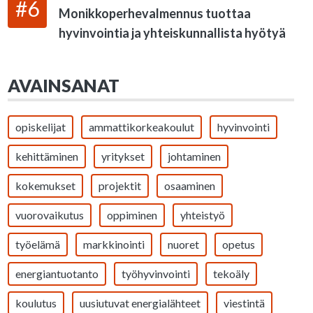
#6
Monikkoperhevalmennus tuottaa
hyvinvointia ja yhteiskunnallista hyötyä
AVAINSANAT
opiskelijat
ammattikorkeakoulut
hyvinvointi
kehittäminen
yritykset
johtaminen
kokemukset
projektit
osaaminen
vuorovaikutus
oppiminen
yhteistyö
työelämä
markkinointi
nuoret
opetus
energiantuotanto
työhyvinvointi
tekoäly
koulutus
uusiutuvat energialähteet
viestintä