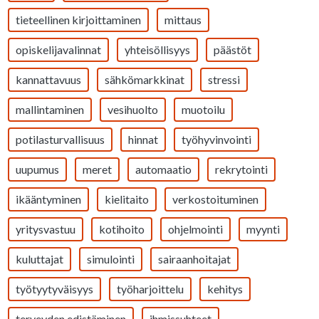
tieteellinen kirjoittaminen
mittaus
opiskelijavalinnat
yhteisöllisyys
päästöt
kannattavuus
sähkömarkkinat
stressi
mallintaminen
vesihuolto
muotoilu
potilasturvallisuus
hinnat
työhyvinvointi
uupumus
meret
automaatio
rekrytointi
ikääntyminen
kielitaito
verkostoituminen
yritysvastuu
kotihoito
ohjelmointi
myynti
kuluttajat
simulointi
sairaanhoitajat
työtyytyväisyys
työharjoittelu
kehitys
terveyden edistäminen
ihmissuhteet