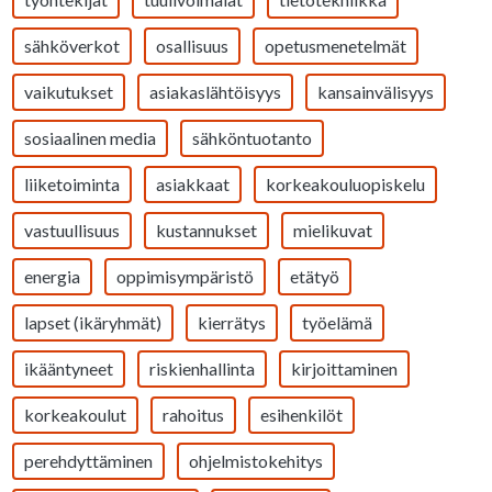
sähköverkot
osallisuus
opetusmenetelmät
vaikutukset
asiakaslähtöisyys
kansainvälisyys
sosiaalinen media
sähköntuotanto
liiketoiminta
asiakkaat
korkeakouluopiskelu
vastuullisuus
kustannukset
mielikuvat
energia
oppimisympäristö
etätyö
lapset (ikäryhmät)
kierrätys
työelämä
ikääntyneet
riskienhallinta
kirjoittaminen
korkeakoulut
rahoitus
esihenkilöt
perehdyttäminen
ohjelmistokehitys