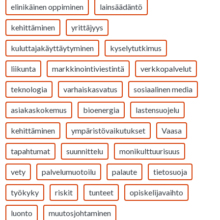
elinikäinen oppiminen
lainsäädäntö
kehittäminen
yrittäjyys
kuluttajakäyttäytyminen
kyselytutkimus
liikunta
markkinointiviestintä
verkkopalvelut
teknologia
varhaiskasvatus
sosiaalinen media
asiakaskokemus
bioenergia
lastensuojelu
kehittäminen
ympäristövaikutukset
Vaasa
tapahtumat
suunnittelu
monikulttuurisuus
vety
palvelumuotoilu
palaute
tietosuoja
työkyky
riskit
tunteet
opiskelijavaihto
luonto
muutosjohtaminen