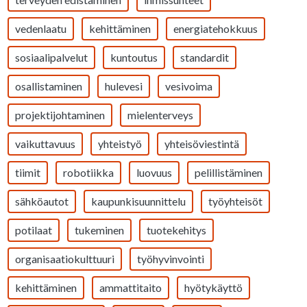
vedenlaatu
kehittäminen
energiatehokkuus
sosiaalipalvelut
kuntoutus
standardit
osallistaminen
hulevesi
vesivoima
projektijohtaminen
mielenterveys
vaikuttavuus
yhteistyö
yhteisöviestintä
tiimit
robotiikka
luovuus
pelillistäminen
sähköautot
kaupunkisuunnittelu
työyhteisöt
potilaat
tukeminen
tuotekehitys
organisaatiokulttuuri
työhyvinvointi
kehittäminen
ammattitaito
hyötykäyttö