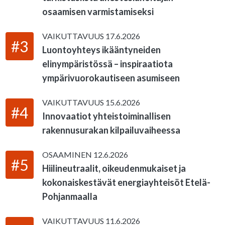
osaamisen varmistamiseksi
VAIKUTTAVUUS
17.6.2026
#3
Luontoyhteys ikääntyneiden
elinympäristössä – inspiraatiota
ympärivuorokautiseen asumiseen
VAIKUTTAVUUS
15.6.2026
#4
Innovaatiot yhteistoiminallisen
rakennusurakan kilpailuvaiheessa
OSAAMINEN
12.6.2026
#5
Hiilineutraalit, oikeudenmukaiset ja
kokonaiskestävät energiayhteisöt Etelä-
Pohjanmaalla
VAIKUTTAVUUS
11.6.2026