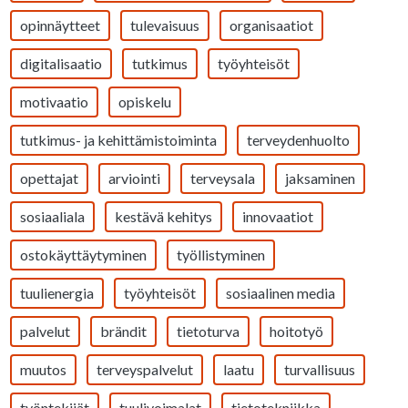
opinnäytteet
tulevaisuus
organisaatiot
digitalisaatio
tutkimus
työyhteisöt
motivaatio
opiskelu
tutkimus- ja kehittämistoiminta
terveydenhuolto
opettajat
arviointi
terveysala
jaksaminen
sosiaaliala
kestävä kehitys
innovaatiot
ostokäyttäytyminen
työllistyminen
tuulienergia
työyhteisöt
sosiaalinen media
palvelut
brändit
tietoturva
hoitotyö
muutos
terveyspalvelut
laatu
turvallisuus
työntekijät
tuulivoimalat
tietotekniikka