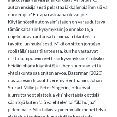
auton ensisijaisesti pelastaa iäkkäämpiä ihmisiä vai
nuorempia? Entäpä raskaana olevat jne.
Käytännössä autonvalmistajien on varauduttava
tämänkaltaisiin kysymyksiin jo ennakolta ja
ohjelmoitava autonsa toimimaan tilanteissa
tavoitellun mukaisesti. Mikä on sitten johtajan
rooli tällaisessa tilanteessa, kun he vastaavat
niistä kumpuaviin eettisiin kysymyksiin? Tulisiko
heidän ohjata käytäntöjä siihen suuntaan, että
yhteiskunta saa eniten arvoa. Bazerman (2020)
nostaa esiin filosofit Jeremy Benthamin, Johan
Sturart Millin ja Peter Singerin, jotka ovat
juurruttaneet ajattelua yksinkertaisia eettisiä
sääntöjä kuten ”älä valehtele” tai ”älä huijaa”
pidemmälle. Sillä tällaista pidemmälle menettelyä
ajattelua tarvitaan, kun tehdään haastavia