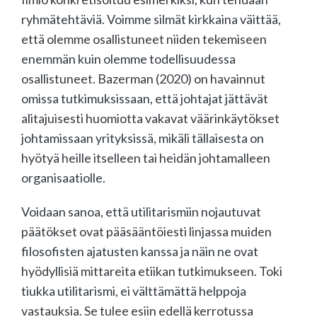
ryhmätehtäviä. Voimme silmät kirkkaina väittää,
että olemme osallistuneet niiden tekemiseen
enemmän kuin olemme todellisuudessa
osallistuneet. Bazerman (2020) on havainnut
omissa tutkimuksissaan, että johtajat jättävät
alitajuisesti huomiotta vakavat väärinkäytökset
johtamissaan yrityksissä, mikäli tällaisesta on
hyötyä heille itselleen tai heidän johtamalleen
organisaatiolle.
Voidaan sanoa, että utilitarismiin nojautuvat
päätökset ovat pääsääntöiesti linjassa muiden
filosofisten ajatusten kanssa ja näin ne ovat
hyödyllisiä mittareita etiikan tutkimukseen. Toki
tiukka utilitarismi, ei välttämättä helppoja
vastauksia. Se tulee esiin edellä kerrotussa