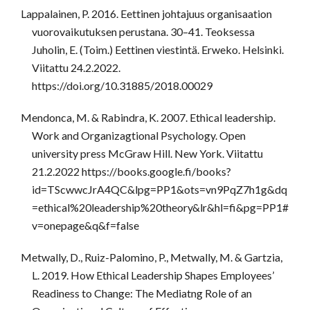
Lappalainen, P. 2016. Eettinen johtajuus organisaation
vuorovaikutuksen perustana. 30–41. Teoksessa
Juholin, E. (Toim.) Eettinen viestintä. Erweko. Helsinki.
Viitattu 24.2.2022.
https://doi.org/10.31885/2018.00029
Mendonca, M. & Rabindra, K. 2007. Ethical leadership.
Work and Organizagtional Psychology. Open
university press McGraw Hill. New York. Viitattu
21.2.2022 https://books.google.fi/books?
id=TScwwcJrA4QC&lpg=PP1&ots=vn9PqZ7h1g&dq
=ethical%20leadership%20theory&lr&hl=fi&pg=PP1#
v=onepage&q&f=false
Metwally, D., Ruiz-Palomino, P., Metwally, M. & Gartzia,
L. 2019. How Ethical Leadership Shapes Employees’
Readiness to Change: The Mediatng Role of an