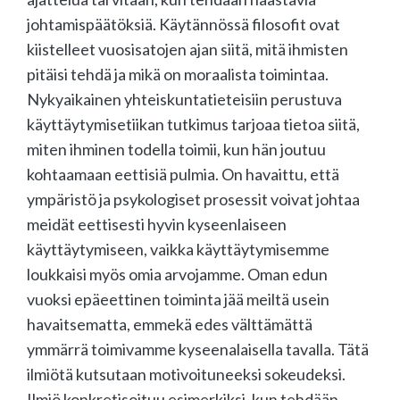
johtamispäätöksiä. Käytännössä filosofit ovat
kiistelleet vuosisatojen ajan siitä, mitä ihmisten
pitäisi tehdä ja mikä on moraalista toimintaa.
Nykyaikainen yhteiskuntatieteisiin perustuva
käyttäytymisetiikan tutkimus tarjoaa tietoa siitä,
miten ihminen todella toimii, kun hän joutuu
kohtaamaan eettisiä pulmia. On havaittu, että
ympäristö ja psykologiset prosessit voivat johtaa
meidät eettisesti hyvin kyseenlaiseen
käyttäytymiseen, vaikka käyttäytymisemme
loukkaisi myös omia arvojamme. Oman edun
vuoksi epäeettinen toiminta jää meiltä usein
havaitsematta, emmekä edes välttämättä
ymmärrä toimivamme kyseenalaisella tavalla. Tätä
ilmiötä kutsutaan motivoituneeksi sokeudeksi.
Ilmiö konkretisoituu esimerkiksi, kun tehdään