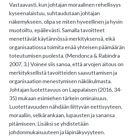
Vastaavasti, kun johtajan moraalinen rehellisyys
kyseenalaistuu, suhtaudutaan johtajan
näkemykseen, olipa se miten hyveellinen ja hyvin
muotoiltu, epäilevästi. Samalla tavoitteet
menettävät käytännössä merkityksensä, eikä
organisaatiossa toimita enää yhteisen päämäärän
toteutumisen puolesta. (Mendonca & Rabindra
2007, 3.) Voinee siis sanoa, että arvojen aitous on
merkityksellistä tavoitteiden saavuttamisen ja
organisaation menestymisen näkökulmasta.
Johtajan luotettavuus on Lappalaisen (2016, 34­
35) mukaan esimiehen tärkein ominaisuus.
Luotettavuuden nähdään liittyvän eettisyyteen,
moraaliin, selkärankaan, lupausten ja sanansa
pitämiseen. Lisäksi se yhdistetään
johdonmukaisuuteen ja läpinäkyvyyteen.