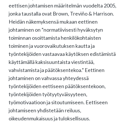
eettisen johtamisen määritelmän vuodelta 2005,
jonka taustalla ovat Brown, Treviño & Harrison.
Heidän näkemyksensä mukaan eettinen
johtaminen on ”normatiivisesti hyväksytyn
toiminnan osoittamista henkilökohtaisten
toiminen ja vuorovaikutuksen kautta ja
työntekijöiden vastaavaa käytöksen edistämistä
käyttämällä kaksisuuntaista viestintää,
vahvistamista ja päätöksentekoa.” Eettinen
johtaminen on vahvassa yhteydessä
työntekijöiden eettiseen päätöksentekoon,
työntekijöiden työtyytyväisyyteen,
työmotivaatioon ja sitoutumiseen. Eettiseen
johtamiseen yhdistetään reiluus,
oikeudenmukaisuus ja tuloksellisuus.