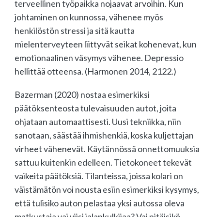
terveellinen työpaikka nojaavat arvoihin. Kun
johtaminen on kunnossa, vähenee myös
henkilöstön stressi ja sitä kautta
mielenterveyteen liittyvät seikat kohenevat, kun
emotionaalinen väsymys vähenee. Depressio
hellittää otteensa. (Harmonen 2014, 21­22.)
Bazerman (2020) nostaa esimerkiksi
päätöksenteosta tulevaisuuden autot, joita
ohjataan automaattisesti. Uusi tekniikka, niin
sanotaan, säästää ihmishenkiä, koska kuljettajan
virheet vähenevät. Käytännössä onnettomuuksia
sattuu kuitenkin edelleen. Tietokoneet tekevät
vaikeita päätöksiä. Tilanteissa, joissa kolari on
väistämätön voi nousta esiin esimerkiksi kysymys,
että tulisiko auton pelastaa yksi autossa oleva
matkustaja vai viisi jalankulkijaa? Vai pitäisikö