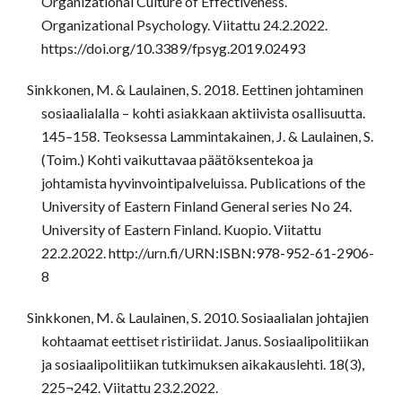
Organizational Culture of Effectiveness.
Organizational Psychology. Viitattu 24.2.2022.
https://doi.org/10.3389/fpsyg.2019.02493
Sinkkonen, M. & Laulainen, S. 2018. Eettinen johtaminen
sosiaalialalla – kohti asiakkaan aktiivista osallisuutta.
145–158. Teoksessa Lammintakainen, J. & Laulainen, S.
(Toim.) Kohti vaikuttavaa päätöksentekoa ja
johtamista hyvinvointipalveluissa. Publications of the
University of Eastern Finland General series No 24.
University of Eastern Finland. Kuopio. Viitattu
22.2.2022. http://urn.fi/URN:ISBN:978-952-61-2906-
8
Sinkkonen, M. & Laulainen, S. 2010. Sosiaalialan johtajien
kohtaamat eettiset ristiriidat. Janus. Sosiaalipolitiikan
ja sosiaalipolitiikan tutkimuksen aikakauslehti. 18(3),
225¬242. Viitattu 23.2.2022.