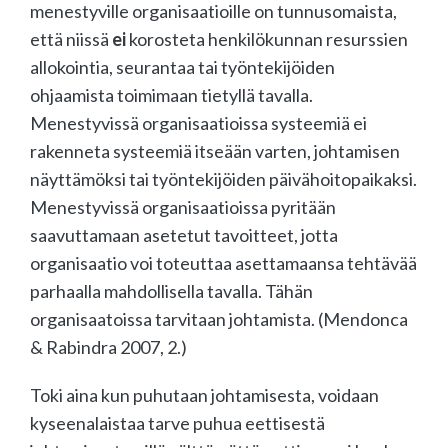
menestyville organisaatioille on tunnusomaista,
että niissä
ei
korosteta henkilökunnan resurssien
allokointia, seurantaa tai työntekijöiden
ohjaamista toimimaan tietyllä tavalla.
Menestyvissä organisaatioissa systeemiä ei
rakenneta systeemiä itseään varten, johtamisen
näyttämöksi tai työntekijöiden päivähoitopaikaksi.
Menestyvissä organisaatioissa pyritään
saavuttamaan asetetut tavoitteet, jotta
organisaatio voi toteuttaa asettamaansa tehtävää
parhaalla mahdollisella tavalla. Tähän
organisaatoissa tarvitaan johtamista. (Mendonca
& Rabindra 2007, 2.)
Toki aina kun puhutaan johtamisesta, voidaan
kyseenalaistaa tarve puhua eettisestä