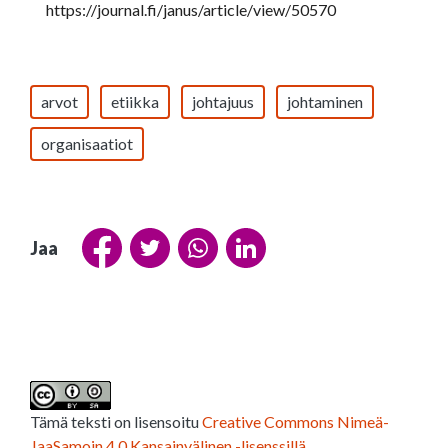
https://journal.fi/janus/article/view/50570
arvot
etiikka
johtajuus
johtaminen
organisaatiot
Jaa
Tämä teksti on lisensoitu
Creative Commons Nimeä-
JaaSamoin 4.0 Kansainvälinen -lisenssillä
.