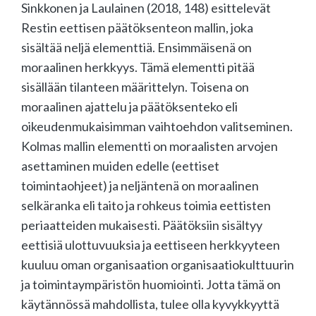
Sinkkonen ja Laulainen (2018, 148) esittelevät
Restin eettisen päätöksenteon mallin, joka
sisältää neljä elementtiä. Ensimmäisenä on
moraalinen herkkyys. Tämä elementti pitää
sisällään tilanteen määrittelyn. Toisena on
moraalinen ajattelu ja päätöksenteko eli
oikeudenmukaisimman vaihtoehdon valitseminen.
Kolmas mallin elementti on moraalisten arvojen
asettaminen muiden edelle (eettiset
toimintaohjeet) ja neljäntenä on moraalinen
selkäranka eli taito ja rohkeus toimia eettisten
periaatteiden mukaisesti. Päätöksiin sisältyy
eettisiä ulottuvuuksia ja eettiseen herkkyyteen
kuuluu oman organisaation organisaatiokulttuurin
ja toimintaympäristön huomiointi. Jotta tämä on
käytännössä mahdollista, tulee olla kyvykkyyttä