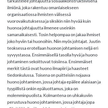
tarkastelee johtajuutta sosiaalikonstruktiivisena
ilmiönä, joka rakentuu omanlaisekseen
organisaatiossa ihmisten välisessä
vuorovaikutuksessa ja siksikin niin hyvää kuin
huonoa johtajuutta ilmenee useinkin
samanaikaisesti. Tosin helpompaa on jakaa ihmiset
joko hyviin tai huonoihin. Niin myös johtajat. Juutin
teoksessa erotellaan huonon johtamisen neljä eri
syvyystasoa. Ensimmäisellä tasolla hyvä ja huono
johtaminen sekoittuvat toisiinsa. Ensimmäiset
merkit tästä ovat huono ilmapiiri ja haasteet
tiedonkulussa. Toisena on puitteisiin nojaava
huono johtaminen, jossa johtaja epäilee alaisiaan ja
tyypillistä onkin epäluottamus, joka on
molemminpuolista. Kolmantena on uhkakuviin
perustuva huono johtaminen, jossa johtaja jopa