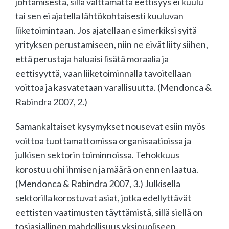
johtamisesta, sillä välttämättä eettisyys ei kuulu
tai sen ei ajatella lähtökohtaisesti kuuluvan
liiketoimintaan. Jos ajatellaan esimerkiksi syitä
yrityksen perustamiseen, niin ne eivät liity siihen,
että perustaja haluaisi lisätä moraalia ja
eettisyyttä, vaan liiketoiminnalla tavoitellaan
voittoa ja kasvatetaan varallisuutta. (Mendonca &
Rabindra 2007, 2.)
Samankaltaiset kysymykset nousevat esiin myös
voittoa tuottamattomissa organisaatioissa ja
julkisen sektorin toiminnoissa. Tehokkuus
korostuu ohi ihmisen ja määrä on ennen laatua.
(Mendonca & Rabindra 2007, 3.) Julkisella
sektorilla korostuvat asiat, jotka edellyttävät
eettisten vaatimusten täyttämistä, sillä siellä on
tosiasiallinen mahdollisuus yksipuoliseen