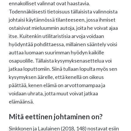
ennakolliset valinnat ovat haastavia.
Todennäköisesti tietoisuus tällaisista valinnoista
johtaisi käytännössä tilanteeseen, jossa ihmiset
ostaisivat mieluummin autoja, joita he voivat ajaa
itse. Kuitenkin utilitaristisia arvoja voidaan
hyödyntää pohdittaessa, millainen sääntely voisi
auttaa luomaan suurimman hyödyn kaikille
osapuolille. Tällaista kysymyksenasettelua voi
jatkaa loputtomiin. Siinä tullaan lopulta myös sen
kysymyksen äärelle, että kenellä on oikeus
päättää, kenen elämä on arvottomampaa ja
voidaan uhrata, jotta muut voivat jatkaa
elämäänsä.
Mitä eettinen johtaminen on?
Sinkkonen ja Laulainen (2018, 148) nostavat esiin