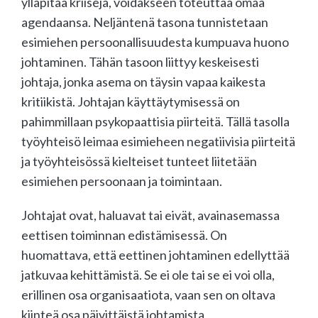
ylläpitää kriisejä, voidakseen toteuttaa omaa
agendaansa. Neljäntenä tasona tunnistetaan
esimiehen persoonallisuudesta kumpuava huono
johtaminen. Tähän tasoon liittyy keskeisesti
johtaja, jonka asema on täysin vapaa kaikesta
kritiikistä. Johtajan käyttäytymisessä on
pahimmillaan psykopaattisia piirteitä. Tällä tasolla
työyhteisö leimaa esimieheen negatiivisia piirteitä
ja työyhteisössä kielteiset tunteet liitetään
esimiehen persoonaan ja toimintaan.
Johtajat ovat, haluavat tai eivät, avainasemassa
eettisen toiminnan edistämisessä. On
huomattava, että eettinen johtaminen edellyttää
jatkuvaa kehittämistä. Se ei ole tai se ei voi olla,
erillinen osa organisaatiota, vaan sen on oltava
kiinteä osa päivittäistä johtamista,