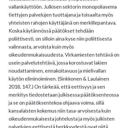
vallankäyttöön. Julkisen sektorin monopoliasema
tiettyjen palvelujen tuottajana ja toisaalta myös
yhteisten rahojen käyttäjänä on merkillepantava.
Koska käytännössä päätökset tehdään
poliittisesti, on silloin aina kyse niin poliittisesta
valinnasta, arvoista kuin myös
oikeudenmukaisuudesta. Virkamiesten tehtävä on
usein palvelutehtävä, jossa korostuvat lakien
noudattaminen, ennakoitavuus ja mielivallan
käytön eliminoiminen. (Sinkkonen & Laulainen
2018, 147.) On tärkeää, että eettisyys ja sen
merkitys tiedostetaan julkisessa päätöksenteossa
ja se on päätöksentekoa ohjaava voima, sillä
kansalaisten kokemus niin tasa-arvoisesta kuin
oikeudenmukaisesta johtelusta ja myös julkisten
palvelujen eettisestä herkkyydestä ovat niitä