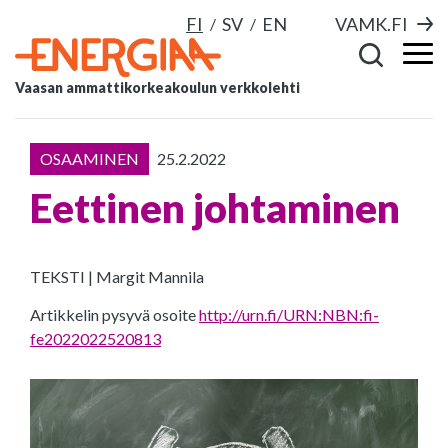
FI
SV
EN
VAMK.FI
Vaasan ammattikorkeakoulun verkkolehti
OSAAMINEN
25.2.2022
Eettinen johtaminen
TEKSTI | Margit Mannila
Artikkelin pysyvä osoite
http://urn.fi/URN:NBN:fi-
fe2022022520813