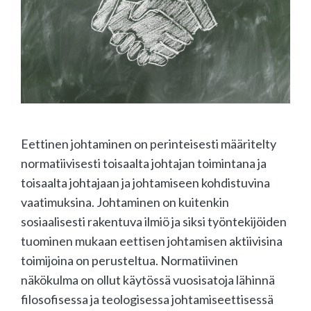
Eettinen johtaminen on perinteisesti määritelty
normatiivisesti toisaalta johtajan toimintana ja
toisaalta johtajaan ja johtamiseen kohdistuvina
vaatimuksina. Johtaminen on kuitenkin
sosiaalisesti rakentuva ilmiö ja siksi työntekijöiden
tuominen mukaan eettisen johtamisen aktiivisina
toimijoina on perusteltua. Normatiivinen
näkökulma on ollut käytössä vuosisatoja lähinnä
filosofisessa ja teologisessa johtamiseettisessä