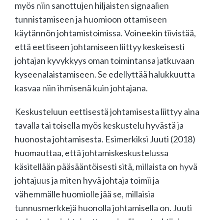
myös niin sanottujen hiljaisten signaalien
tunnistamiseen ja huomioon ottamiseen
käytännön johtamistoimissa. Voineekin tiivistää,
että eettiseen johtamiseen liittyy keskeisesti
johtajan kyvykkyys oman toimintansa jatkuvaan
kyseenalaistamiseen. Se edellyttää halukkuutta
kasvaa niin ihmisenä kuin johtajana.
Keskusteluun eettisestä johtamisesta liittyy aina
tavalla tai toisella myös keskustelu hyvästä ja
huonosta johtamisesta. Esimerkiksi Juuti (2018)
huomauttaa, että johtamiskeskustelussa
käsitellään pääsääntöisesti sitä, millaista on hyvä
johtajuus ja miten hyvä johtaja toimii ja
vähemmälle huomiolle jää se, millaisia
tunnusmerkkejä huonolla johtamisella on. Juuti