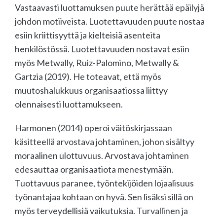
Vastaavasti luottamuksen puute herättää epäilyjä
johdon motiiveista. Luotettavuuden puute nostaa
esiin kriittisyyttä ja kielteisiä asenteita
henkilöstössä. Luotettavuuden nostavat esiin
myös Metwally, Ruiz-Palomino, Metwally &
Gartzia (2019). He toteavat, että myös
muutoshalukkuus organisaatiossa liittyy
olennaisesti luottamukseen.
Harmonen (2014) operoi väitöskirjassaan
käsitteellä arvostava johtaminen, johon sisältyy
moraalinen ulottuvuus. Arvostava johtaminen
edesauttaa organisaatiota menestymään.
Tuottavuus paranee, työntekijöiden lojaalisuus
työnantajaa kohtaan on hyvä. Sen lisäksi sillä on
myös terveydellisiä vaikutuksia. Turvallinen ja