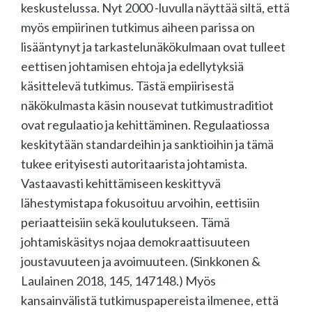
keskustelussa. Nyt 2000 -luvulla näyttää siltä, että
myös empiirinen tutkimus aiheen parissa on
lisääntynyt ja tarkastelunäkökulmaan ovat tulleet
eettisen johtamisen ehtoja ja edellytyksiä
käsittelevä tutkimus. Tästä empiirisestä
näkökulmasta käsin nousevat tutkimustraditiot
ovat regulaatio ja kehittäminen. Regulaatiossa
keskitytään standardeihin ja sanktioihin ja tämä
tukee erityisesti autoritaarista johtamista.
Vastaavasti kehittämiseen keskittyvä
lähestymistapa fokusoituu arvoihin, eettisiin
periaatteisiin sekä koulutukseen. Tämä
johtamiskäsitys nojaa demokraattisuuteen
joustavuuteen ja avoimuuteen. (Sinkkonen &
Laulainen 2018, 145, 147­148.) Myös
kansainvälistä tutkimuspapereista ilmenee, että