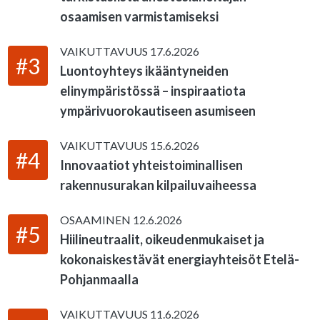
osaamisen varmistamiseksi
VAIKUTTAVUUS
17.6.2026
#3
Luontoyhteys ikääntyneiden
elinympäristössä – inspiraatiota
ympärivuorokautiseen asumiseen
VAIKUTTAVUUS
15.6.2026
#4
Innovaatiot yhteistoiminallisen
rakennusurakan kilpailuvaiheessa
OSAAMINEN
12.6.2026
#5
Hiilineutraalit, oikeudenmukaiset ja
kokonaiskestävät energiayhteisöt Etelä-
Pohjanmaalla
VAIKUTTAVUUS
11.6.2026