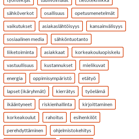
sähköverkot
osallisuus
opetusmenetelmät
vaikutukset
asiakaslähtöisyys
kansainvälisyys
sosiaalinen media
sähköntuotanto
liiketoiminta
asiakkaat
korkeakouluopiskelu
vastuullisuus
kustannukset
mielikuvat
energia
oppimisympäristö
etätyö
lapset (ikäryhmät)
kierrätys
työelämä
ikääntyneet
riskienhallinta
kirjoittaminen
korkeakoulut
rahoitus
esihenkilöt
perehdyttäminen
ohjelmistokehitys