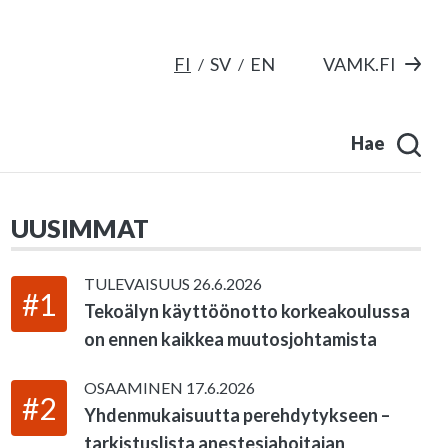
FI
SV
EN
VAMK.FI
Hae
UUSIMMAT
TULEVAISUUS
26.6.2026
#1
Tekoälyn käyttöönotto korkeakoulussa
on ennen kaikkea muutosjohtamista
OSAAMINEN
17.6.2026
#2
Yhdenmukaisuutta perehdytykseen –
tarkistuslista anestesiahoitajan