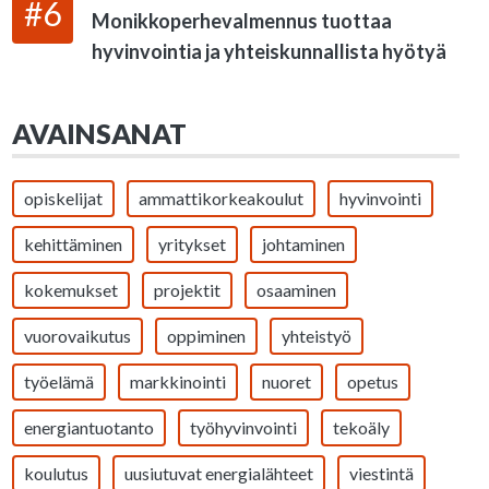
#6
Monikkoperhevalmennus tuottaa
hyvinvointia ja yhteiskunnallista hyötyä
AVAINSANAT
opiskelijat
ammattikorkeakoulut
hyvinvointi
kehittäminen
yritykset
johtaminen
kokemukset
projektit
osaaminen
vuorovaikutus
oppiminen
yhteistyö
työelämä
markkinointi
nuoret
opetus
energiantuotanto
työhyvinvointi
tekoäly
koulutus
uusiutuvat energialähteet
viestintä