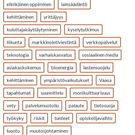
elinikäinen oppiminen
lainsäädäntö
kehittäminen
yrittäjyys
kuluttajakäyttäytyminen
kyselytutkimus
liikunta
markkinointiviestintä
verkkopalvelut
teknologia
varhaiskasvatus
sosiaalinen media
asiakaskokemus
bioenergia
lastensuojelu
kehittäminen
ympäristövaikutukset
Vaasa
tapahtumat
suunnittelu
monikulttuurisuus
vety
palvelumuotoilu
palaute
tietosuoja
työkyky
riskit
tunteet
opiskelijavaihto
luonto
muutosjohtaminen