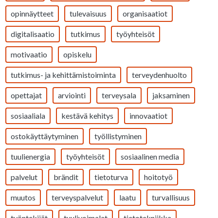
opinnäytteet
tulevaisuus
organisaatiot
digitalisaatio
tutkimus
työyhteisöt
motivaatio
opiskelu
tutkimus- ja kehittämistoiminta
terveydenhuolto
opettajat
arviointi
terveysala
jaksaminen
sosiaaliala
kestävä kehitys
innovaatiot
ostokäyttäytyminen
työllistyminen
tuulienergia
työyhteisöt
sosiaalinen media
palvelut
brändit
tietoturva
hoitotyö
muutos
terveyspalvelut
laatu
turvallisuus
työntekijät
tuulivoimalat
tietotekniikka