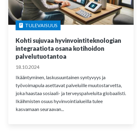
TULEVAISUUS
Kohti sujuvaa hyvinvointiteknologian
integraatiota osana kotihoidon
palvelutuotantoa
18.10.2024
Ikääntyminen, laskusuuntainen syntyvyys ja
työvoimapula asettavat palveluille muutostarvetta,
joka haastaa sosiaali- ja terveyspalveluita globaalisti.
Ikäihmisten osuus hyvinvointialueilla tulee
kasvamaan seuraavan...