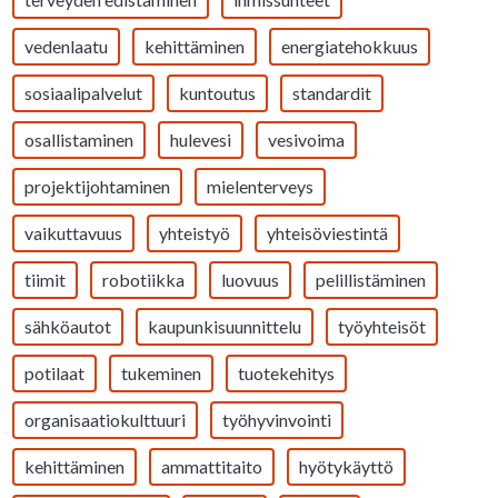
vedenlaatu
kehittäminen
energiatehokkuus
sosiaalipalvelut
kuntoutus
standardit
osallistaminen
hulevesi
vesivoima
projektijohtaminen
mielenterveys
vaikuttavuus
yhteistyö
yhteisöviestintä
tiimit
robotiikka
luovuus
pelillistäminen
sähköautot
kaupunkisuunnittelu
työyhteisöt
potilaat
tukeminen
tuotekehitys
organisaatiokulttuuri
työhyvinvointi
kehittäminen
ammattitaito
hyötykäyttö