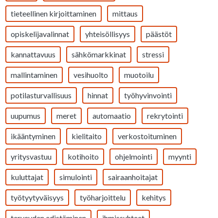
tieteellinen kirjoittaminen
mittaus
opiskelijavalinnat
yhteisöllisyys
päästöt
kannattavuus
sähkömarkkinat
stressi
mallintaminen
vesihuolto
muotoilu
potilasturvallisuus
hinnat
työhyvinvointi
uupumus
meret
automaatio
rekrytointi
ikääntyminen
kielitaito
verkostoituminen
yritysvastuu
kotihoito
ohjelmointi
myynti
kuluttajat
simulointi
sairaanhoitajat
työtyytyväisyys
työharjoittelu
kehitys
terveyden edistäminen
ihmissuhteet