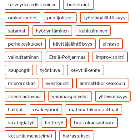
terveyden edistäminen
budjetointi
ominaisuudet
puolijohteet
työelämälähtöisyys
satamat
hyödyntäminen
kehittäminen
perhekeskukset
käyttäjälähtöisyys
elintaso
vaikuttaminen
Etelä-Pohjanmaa
improvisointi
kaupungit
työnkuva
kevyt liikenne
mikroroskat
avantouinti
ammattikorkeakoulu
itseohjautuvuus
vammaispalvelut
yhteisöllisyys
hakijat
osakeyhtiöt
matematiikanopettajat
strategiatyö
hoitotyö
bruttokansantuote
ketterät menetelmät
harrastukset