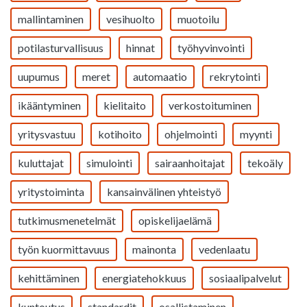
mallintaminen
vesihuolto
muotoilu
potilasturvallisuus
hinnat
työhyvinvointi
uupumus
meret
automaatio
rekrytointi
ikääntyminen
kielitaito
verkostoituminen
yritysvastuu
kotihoito
ohjelmointi
myynti
kuluttajat
simulointi
sairaanhoitajat
tekoäly
yritystoiminta
kansainvälinen yhteistyö
tutkimusmenetelmät
opiskelijaelämä
työn kuormittavuus
mainonta
vedenlaatu
kehittäminen
energiatehokkuus
sosiaalipalvelut
kuntoutus
standardit
osallistaminen