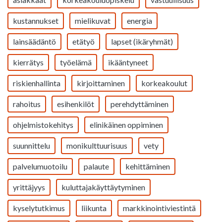
kustannukset
mielikuvat
energia
lainsäädäntö
etätyö
lapset (ikäryhmät)
kierrätys
työelämä
ikääntyneet
riskienhallinta
kirjoittaminen
korkeakoulut
rahoitus
esihenkilöt
perehdyttäminen
ohjelmistokehitys
elinikäinen oppiminen
suunnittelu
monikulttuurisuus
vety
palvelumuotoilu
palaute
kehittäminen
yrittäjyys
kuluttajakäyttäytyminen
kyselytutkimus
liikunta
markkinointiviestintä