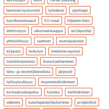
henkinen hyvinvointi
työelämä
sijoittajat
kasvihuonekaasut
EU-maat
hiljainen tieto
elektrolyysi
ulkomaankauppa
uni (lepotila)
yhteisöllisyys
vaatteet
asumispalvelut
kirjastot
hoitotyö
mielenterveystyö
toimintolaskenta
itsensä johtaminen
tieto- ja viestintätekniikka
järjestöt
työtyytyväisyys
myynninedistäminen
korkeakouluopetus
työaika
kehittäminen
sääntely
kuluttajakäyttäytyminen
projektityö