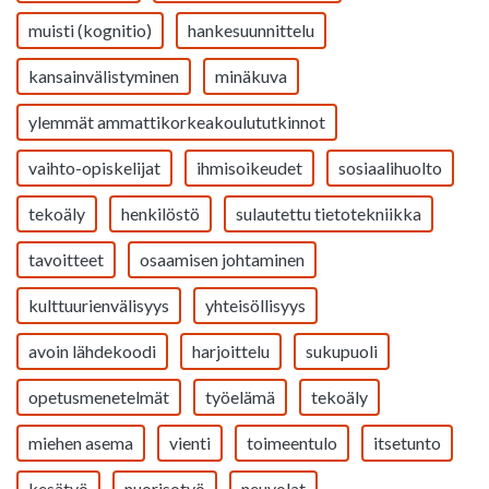
muisti (kognitio)
hankesuunnittelu
kansainvälistyminen
minäkuva
ylemmät ammattikorkeakoulututkinnot
vaihto-opiskelijat
ihmisoikeudet
sosiaalihuolto
tekoäly
henkilöstö
sulautettu tietotekniikka
tavoitteet
osaamisen johtaminen
kulttuurienvälisyys
yhteisöllisyys
avoin lähdekoodi
harjoittelu
sukupuoli
opetusmenetelmät
työelämä
tekoäly
miehen asema
vienti
toimeentulo
itsetunto
kesätyö
nuorisotyö
neuvolat