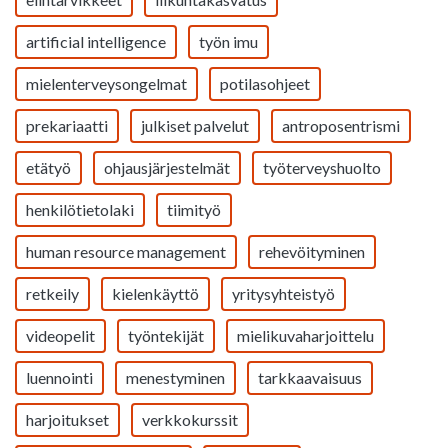
artificial intelligence
työn imu
mielenterveysongelmat
potilasohjeet
prekariaatti
julkiset palvelut
antroposentrismi
etätyö
ohjausjärjestelmät
työterveyshuolto
henkilötietolaki
tiimityö
human resource management
rehevöityminen
retkeily
kielenkäyttö
yritysyhteistyö
videopelit
työntekijät
mielikuvaharjoittelu
luennointi
menestyminen
tarkkaavaisuus
harjoitukset
verkkokurssit