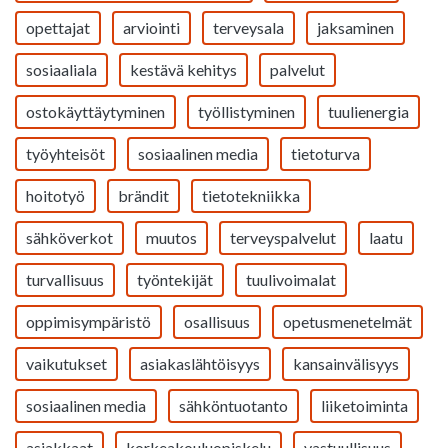
opettajat
arviointi
terveysala
jaksaminen
sosiaaliala
kestävä kehitys
palvelut
ostokäyttäytyminen
työllistyminen
tuulienergia
työyhteisöt
sosiaalinen media
tietoturva
hoitotyö
brändit
tietotekniikka
sähköverkot
muutos
terveyspalvelut
laatu
turvallisuus
työntekijät
tuulivoimalat
oppimisympäristö
osallisuus
opetusmenetelmät
vaikutukset
asiakaslähtöisyys
kansainvälisyys
sosiaalinen media
sähköntuotanto
liiketoiminta
asiakkaat
korkeakouluopiskelu
vastuullisuus