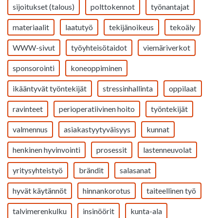
sijoitukset (talous)
polttokennot
työnantajat
materiaalit
laatutyö
tekijänoikeus
tekoäly
WWW-sivut
työyhteisötaidot
viemäriverkot
sponsorointi
koneoppiminen
ikääntyvät työntekijät
stressinhallinta
oppilaat
ravinteet
perioperatiivinen hoito
työntekijät
valmennus
asiakastyytyväisyys
kunnat
henkinen hyvinvointi
prosessit
lastenneuvolat
yritysyhteistyö
brändit
salasanat
hyvät käytännöt
hinnankorotus
taiteellinen työ
talvimerenkulku
insinöörit
kunta-ala