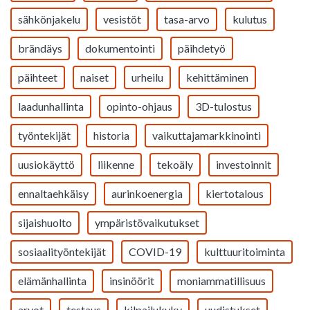
sähkönjakelu
vesistöt
tasa-arvo
kulutus
brändäys
dokumentointi
päihdetyö
päihteet
naiset
urheilu
kehittäminen
laadunhallinta
opinto-ohjaus
3D-tulostus
työntekijät
historia
vaikuttajamarkkinointi
uusiokäyttö
liikenne
tekoäly
investoinnit
ennaltaehkäisy
aurinkoenergia
kiertotalous
sijaishuolto
ympäristövaikutukset
sosiaalityöntekijät
COVID-19
kulttuuritoiminta
elämänhallinta
insinöörit
moniammatillisuus
arvot
testaus
kilpailukyky
uudistukset