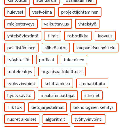
hulevesi
vesivoima
projektijohtaminen
mielenterveys
vaikuttavuus
yhteistyö
yhteisöviestintä
tiimit
robotiikka
luovuus
pelillistäminen
sähköautot
kaupunkisuunnittelu
työyhteisöt
potilaat
tukeminen
tuotekehitys
organisaatiokulttuuri
työhyvinvointi
kehittäminen
ammattitaito
hyötykäyttö
maahanmuuttajat
internet
TikTok
tietojärjestelmät
teknologinen kehitys
nuoret aikuiset
algoritmit
työhyvinvointi