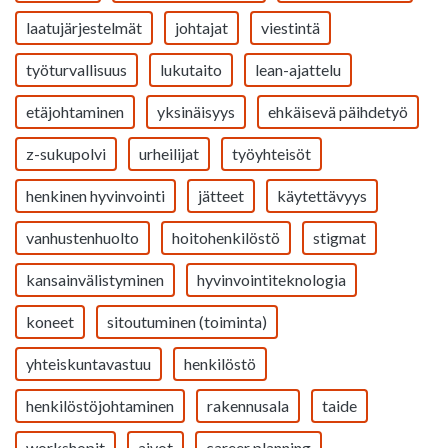
laatujärjestelmät
johtajat
viestintä
työturvallisuus
lukutaito
lean-ajattelu
etäjohtaminen
yksinäisyys
ehkäisevä päihdetyö
z-sukupolvi
urheilijat
työyhteisöt
henkinen hyvinvointi
jätteet
käytettävyys
vanhustenhuolto
hoitohenkilöstö
stigmat
kansainvälistyminen
hyvinvointiteknologia
koneet
sitoutuminen (toiminta)
yhteiskuntavastuu
henkilöstö
henkilöstöjohtaminen
rakennusala
taide
workshopit
aivot
career planning