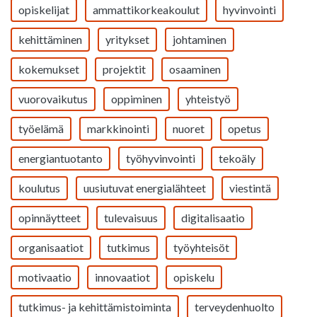
opiskelijat
ammattikorkeakoulut
hyvinvointi
kehittäminen
yritykset
johtaminen
kokemukset
projektit
osaaminen
vuorovaikutus
oppiminen
yhteistyö
työelämä
markkinointi
nuoret
opetus
energiantuotanto
työhyvinvointi
tekoäly
koulutus
uusiutuvat energialähteet
viestintä
opinnäytteet
tulevaisuus
digitalisaatio
organisaatiot
tutkimus
työyhteisöt
motivaatio
innovaatiot
opiskelu
tutkimus- ja kehittämistoiminta
terveydenhuolto