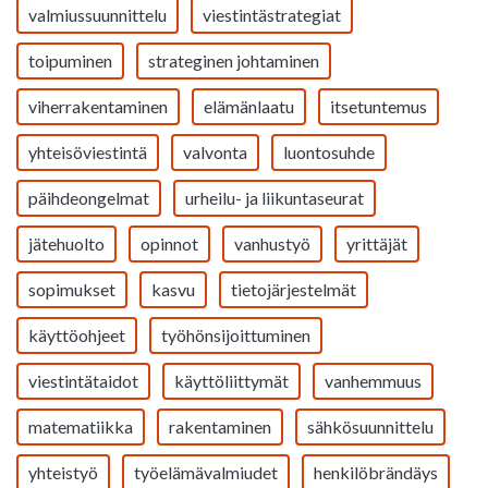
valmiussuunnittelu
viestintästrategiat
toipuminen
strateginen johtaminen
viherrakentaminen
elämänlaatu
itsetuntemus
yhteisöviestintä
valvonta
luontosuhde
päihdeongelmat
urheilu- ja liikuntaseurat
jätehuolto
opinnot
vanhustyö
yrittäjät
sopimukset
kasvu
tietojärjestelmät
käyttöohjeet
työhönsijoittuminen
viestintätaidot
käyttöliittymät
vanhemmuus
matematiikka
rakentaminen
sähkösuunnittelu
yhteistyö
työelämävalmiudet
henkilöbrändäys