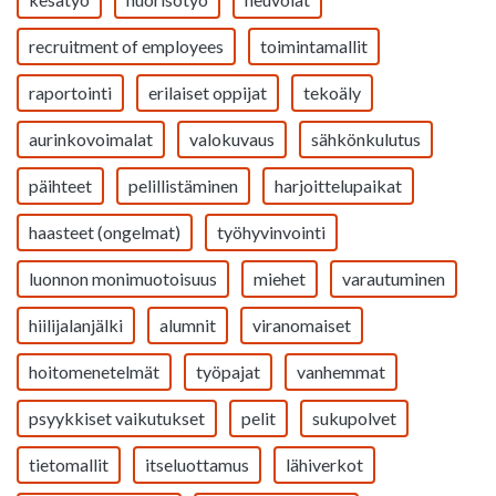
recruitment of employees
toimintamallit
raportointi
erilaiset oppijat
tekoäly
aurinkovoimalat
valokuvaus
sähkönkulutus
päihteet
pelillistäminen
harjoittelupaikat
haasteet (ongelmat)
työhyvinvointi
luonnon monimuotoisuus
miehet
varautuminen
hiilijalanjälki
alumnit
viranomaiset
hoitomenetelmät
työpajat
vanhemmat
psyykkiset vaikutukset
pelit
sukupolvet
tietomallit
itseluottamus
lähiverkot