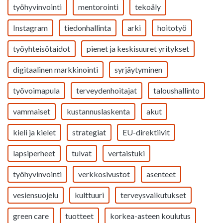
työhyvinvointi
mentorointi
tekoäly
Instagram
tiedonhallinta
arki
hoitotyö
työyhteisötaidot
pienet ja keskisuuret yritykset
digitaalinen markkinointi
syrjäytyminen
työvoimapula
terveydenhoitajat
taloushallinto
vammaiset
kustannuslaskenta
akut
kieli ja kielet
strategiat
EU-direktiivit
lapsiperheet
tulvat
vertaistuki
työhyvinvointi
verkkosivustot
asenteet
vesiensuojelu
kulttuuri
terveysvaikutukset
green care
tuotteet
korkea-asteen koulutus