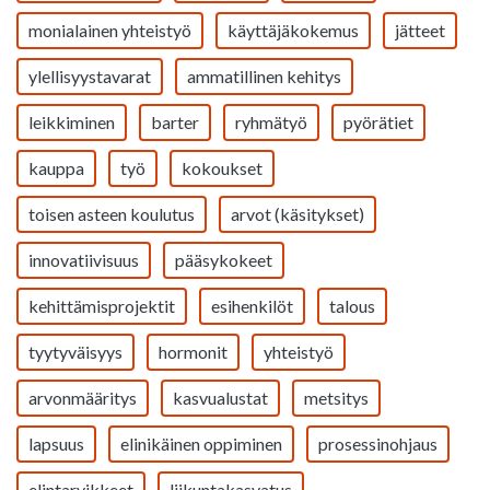
monialainen yhteistyö
käyttäjäkokemus
jätteet
ylellisyystavarat
ammatillinen kehitys
leikkiminen
barter
ryhmätyö
pyörätiet
kauppa
työ
kokoukset
toisen asteen koulutus
arvot (käsitykset)
innovatiivisuus
pääsykokeet
kehittämisprojektit
esihenkilöt
talous
tyytyväisyys
hormonit
yhteistyö
arvonmääritys
kasvualustat
metsitys
lapsuus
elinikäinen oppiminen
prosessinohjaus
elintarvikkeet
liikuntakasvatus