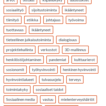
sosiaalityö
sijoitustoiminta
ikääntyneet
tiimityö
etiikka
johtajuus
työvoima
tuottavuus
ikääntyneet
tieteellinen julkaisutoiminta
dialogisuus
projektinhallinta
verkostot
3D-mallinnus
henkilöstöjohtaminen
pandemiat
kulttuurierot
sosionomit
työhyvinvointi
henkinen hyvinvointi
hyvinvointialueet
tulvasuojelu
terveys
toimintakyky
sosiaaliset taidot
Sosiaalinen media
vastuu
mielenterveyshäiriöt