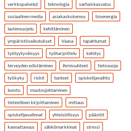
verkkopalvelut
teknologia
varhaiskasvatus
sosiaalinen media
asiakaskokemus
bioenergia
lastensuojelu
kehittäminen
ympäristövaikutukset
Vaasa
tapahtumat
työtyytyväisyys
työharjoittelu
kehitys
terveyden edistäminen
ihmissuhteet
tietosuoja
työkyky
riskit
tunteet
opiskelijavaihto
luonto
muutosjohtaminen
tieteellinen kirjoittaminen
mittaus
opiskelijavalinnat
yhteisöllisyys
päästöt
kannattavuus
sähkömarkkinat
stressi