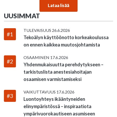
Lataa lisää
UUSIMMAT
TULEVAISUUS
26.6.2026
#1
Tekoälyn käyttöönotto korkeakoulussa
on ennen kaikkea muutosjohtamista
OSAAMINEN
17.6.2026
#2
Yhdenmukaisuutta perehdytykseen –
tarkistuslista anestesiahoitajan
osaamisen varmistamiseksi
VAIKUTTAVUUS
17.6.2026
#3
Luontoyhteys ikääntyneiden
elinympäristössä – inspiraatiota
ympärivuorokautiseen asumiseen