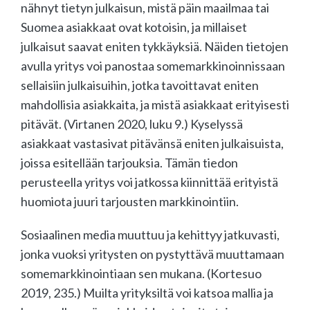
nähnyt tietyn julkaisun, mistä päin maailmaa tai
Suomea asiakkaat ovat kotoisin, ja millaiset
julkaisut saavat eniten tykkäyksiä. Näiden tietojen
avulla yritys voi panostaa somemarkkinoinnissaan
sellaisiin julkaisuihin, jotka tavoittavat eniten
mahdollisia asiakkaita, ja mistä asiakkaat erityisesti
pitävät. (Virtanen 2020, luku 9.) Kyselyssä
asiakkaat vastasivat pitävänsä eniten julkaisuista,
joissa esitellään tarjouksia. Tämän tiedon
perusteella yritys voi jatkossa kiinnittää erityistä
huomiota juuri tarjousten markkinointiin.
Sosiaalinen media muuttuu ja kehittyy jatkuvasti,
jonka vuoksi yritysten on pystyttävä muuttamaan
somemarkkinointiaan sen mukana. (Kortesuo
2019, 235.) Muilta yrityksiltä voi katsoa mallia ja