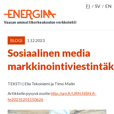
FI
SV
EN
Vaasan ammattikorkeakoulun verkkolehti
BLOGI
1.12.2023
Sosiaalinen media
markkinointiviestintä
TEKSTI | Ella Tekoniemi ja Timo Malin
Artikkelin pysyvä osoite
http://urn.fi/URN:NBN:fi-
fe20231201150626