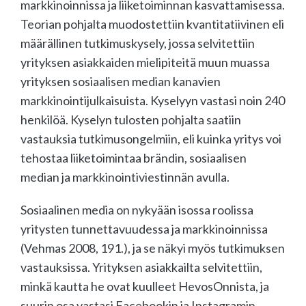
markkinoinnissa ja liiketoiminnan kasvattamisessa.
Teorian pohjalta muodostettiin kvantitatiivinen eli
määrällinen tutkimuskysely, jossa selvitettiin
yrityksen asiakkaiden mielipiteitä muun muassa
yrityksen sosiaalisen median kanavien
markkinointijulkaisuista. Kyselyyn vastasi noin 240
henkilöä. Kyselyn tulosten pohjalta saatiin
vastauksia tutkimusongelmiin, eli kuinka yritys voi
tehostaa liiketoimintaa brändin, sosiaalisen
median ja markkinointiviestinnän avulla.
Sosiaalinen media on nykyään isossa roolissa
yritysten tunnettavuudessa ja markkinoinnissa
(Vehmas 2008, 191.), ja se näkyi myös tutkimuksen
vastauksissa. Yrityksen asiakkailta selvitettiin,
minkä kautta he ovat kuulleet HevosOnnista, ja
suurin osa vastasi Facebookin ja Instagramin