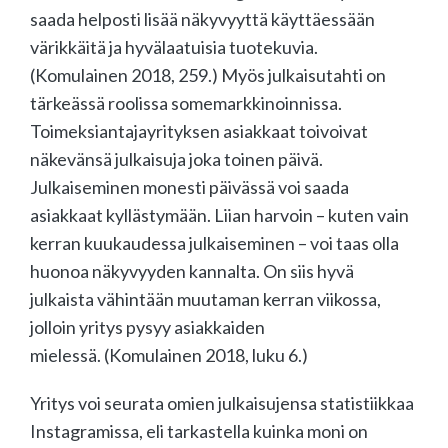
saada helposti lisää näkyvyyttä käyttäessään
värikkäitä ja hyvälaatuisia tuotekuvia.
(Komulainen 2018, 259.) Myös julkaisutahti on
tärkeässä roolissa somemarkkinoinnissa.
Toimeksiantajayrityksen asiakkaat toivoivat
näkevänsä julkaisuja joka toinen päivä.
Julkaiseminen monesti päivässä voi saada
asiakkaat kyllästymään. Liian harvoin – kuten vain
kerran kuukaudessa julkaiseminen – voi taas olla
huonoa näkyvyyden kannalta. On siis hyvä
julkaista vähintään muutaman kerran viikossa,
jolloin yritys pysyy asiakkaiden
mielessä. (Komulainen 2018, luku 6.)
Yritys voi seurata omien julkaisujensa statistiikkaa
Instagramissa, eli tarkastella kuinka moni on