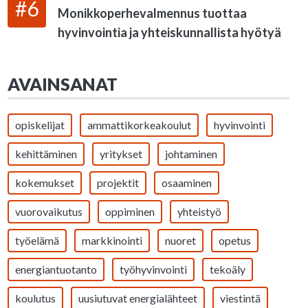
#6
Monikkoperhevalmennus tuottaa
hyvinvointia ja yhteiskunnallista hyötyä
AVAINSANAT
opiskelijat
ammattikorkeakoulut
hyvinvointi
kehittäminen
yritykset
johtaminen
kokemukset
projektit
osaaminen
vuorovaikutus
oppiminen
yhteistyö
työelämä
markkinointi
nuoret
opetus
energiantuotanto
työhyvinvointi
tekoäly
koulutus
uusiutuvat energialähteet
viestintä