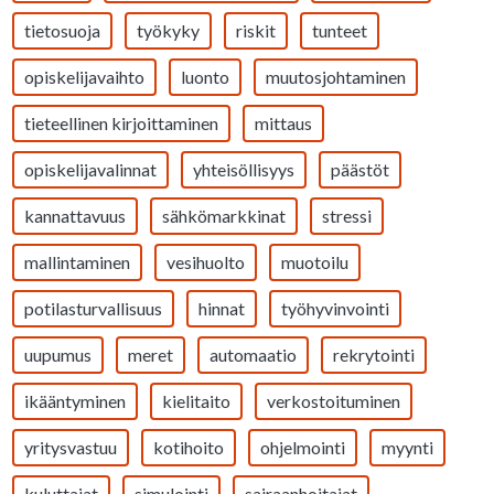
tietosuoja
työkyky
riskit
tunteet
opiskelijavaihto
luonto
muutosjohtaminen
tieteellinen kirjoittaminen
mittaus
opiskelijavalinnat
yhteisöllisyys
päästöt
kannattavuus
sähkömarkkinat
stressi
mallintaminen
vesihuolto
muotoilu
potilasturvallisuus
hinnat
työhyvinvointi
uupumus
meret
automaatio
rekrytointi
ikääntyminen
kielitaito
verkostoituminen
yritysvastuu
kotihoito
ohjelmointi
myynti
kuluttajat
simulointi
sairaanhoitajat