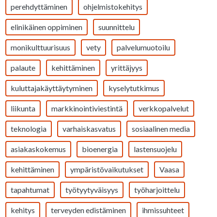
perehdyttäminen
ohjelmistokehitys
elinikäinen oppiminen
suunnittelu
monikulttuurisuus
vety
palvelumuotoilu
palaute
kehittäminen
yrittäjyys
kuluttajakäyttäytyminen
kyselytutkimus
liikunta
markkinointiviestintä
verkkopalvelut
teknologia
varhaiskasvatus
sosiaalinen media
asiakaskokemus
bioenergia
lastensuojelu
kehittäminen
ympäristövaikutukset
Vaasa
tapahtumat
työtyytyväisyys
työharjoittelu
kehitys
terveyden edistäminen
ihmissuhteet