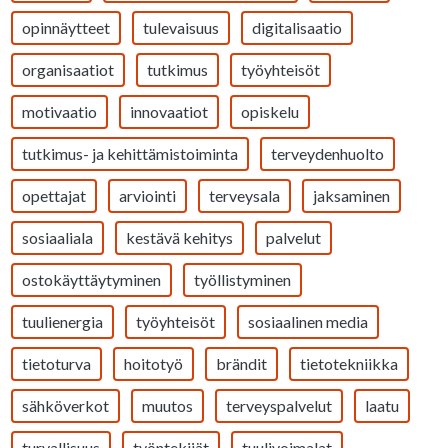
opinnäytteet
tulevaisuus
digitalisaatio
organisaatiot
tutkimus
työyhteisöt
motivaatio
innovaatiot
opiskelu
tutkimus- ja kehittämistoiminta
terveydenhuolto
opettajat
arviointi
terveysala
jaksaminen
sosiaaliala
kestävä kehitys
palvelut
ostokäyttäytyminen
työllistyminen
tuulienergia
työyhteisöt
sosiaalinen media
tietoturva
hoitotyö
brändit
tietotekniikka
sähköverkot
muutos
terveyspalvelut
laatu
turvallisuus
työntekijät
tuulivoimalat