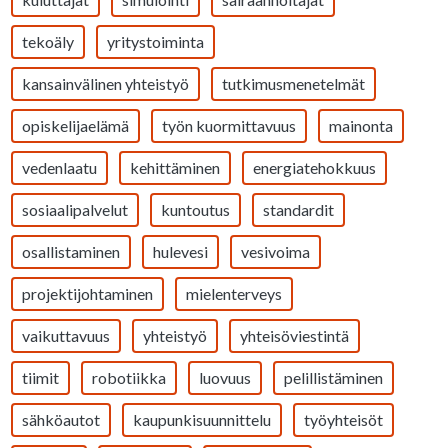
tekoäly
yritystoiminta
kansainvälinen yhteistyö
tutkimusmenetelmät
opiskelijaelämä
työn kuormittavuus
mainonta
vedenlaatu
kehittäminen
energiatehokkuus
sosiaalipalvelut
kuntoutus
standardit
osallistaminen
hulevesi
vesivoima
projektijohtaminen
mielenterveys
vaikuttavuus
yhteistyö
yhteisöviestintä
tiimit
robotiikka
luovuus
pelillistäminen
sähköautot
kaupunkisuunnittelu
työyhteisöt