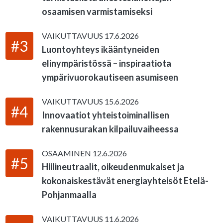
osaamisen varmistamiseksi
VAIKUTTAVUUS
17.6.2026
#3
Luontoyhteys ikääntyneiden
elinympäristössä – inspiraatiota
ympärivuorokautiseen asumiseen
VAIKUTTAVUUS
15.6.2026
#4
Innovaatiot yhteistoiminallisen
rakennusurakan kilpailuvaiheessa
OSAAMINEN
12.6.2026
#5
Hiilineutraalit, oikeudenmukaiset ja
kokonaiskestävät energiayhteisöt Etelä-
Pohjanmaalla
VAIKUTTAVUUS
11.6.2026