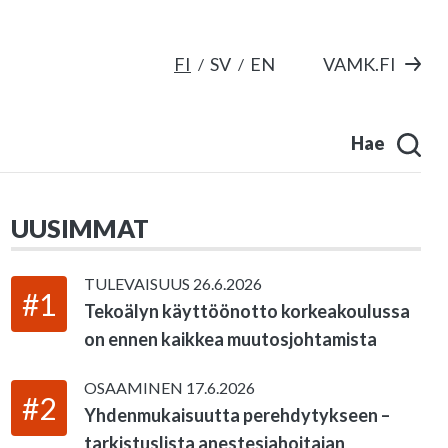
FI
SV
EN
VAMK.FI
Hae
UUSIMMAT
TULEVAISUUS
26.6.2026
#1
Tekoälyn käyttöönotto korkeakoulussa
on ennen kaikkea muutosjohtamista
OSAAMINEN
17.6.2026
#2
Yhdenmukaisuutta perehdytykseen –
tarkistuslista anestesiahoitajan