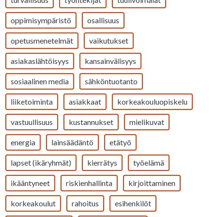
oppimisympäristö
osallisuus
opetusmenetelmät
vaikutukset
asiakaslähtöisyys
kansainvälisyys
sosiaalinen media
sähköntuotanto
liiketoiminta
asiakkaat
korkeakouluopiskelu
vastuullisuus
kustannukset
mielikuvat
energia
lainsäädäntö
etätyö
lapset (ikäryhmät)
kierrätys
työelämä
ikääntyneet
riskienhallinta
kirjoittaminen
korkeakoulut
rahoitus
esihenkilöt