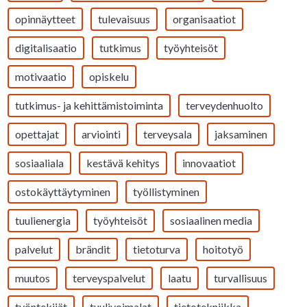
opinnäytteet
tulevaisuus
organisaatiot
digitalisaatio
tutkimus
työyhteisöt
motivaatio
opiskelu
tutkimus- ja kehittämistoiminta
terveydenhuolto
opettajat
arviointi
terveysala
jaksaminen
sosiaaliala
kestävä kehitys
innovaatiot
ostokäyttäytyminen
työllistyminen
tuulienergia
työyhteisöt
sosiaalinen media
palvelut
brändit
tietoturva
hoitotyö
muutos
terveyspalvelut
laatu
turvallisuus
työntekijät
tuulivoimalat
tietotekniikka