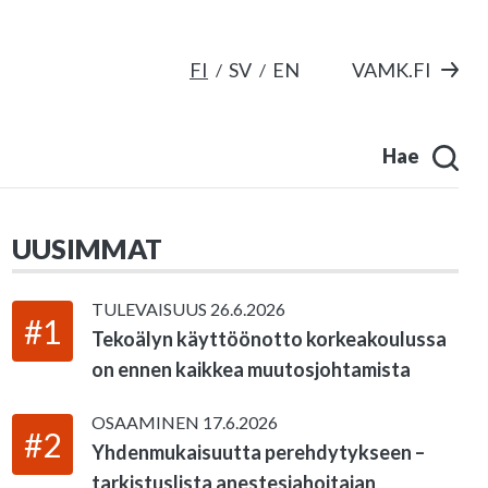
FI
SV
EN
VAMK.FI
Hae
UUSIMMAT
TULEVAISUUS
26.6.2026
#1
Tekoälyn käyttöönotto korkeakoulussa
on ennen kaikkea muutosjohtamista
OSAAMINEN
17.6.2026
#2
Yhdenmukaisuutta perehdytykseen –
tarkistuslista anestesiahoitajan