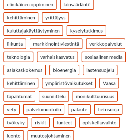
elinikäinen oppiminen
lainsäädäntö
kehittäminen
yrittäjyys
kuluttajakäyttäytyminen
kyselytutkimus
liikunta
markkinointiviestintä
verkkopalvelut
teknologia
varhaiskasvatus
sosiaalinen media
asiakaskokemus
bioenergia
lastensuojelu
kehittäminen
ympäristövaikutukset
Vaasa
tapahtumat
suunnittelu
monikulttuurisuus
vety
palvelumuotoilu
palaute
tietosuoja
työkyky
riskit
tunteet
opiskelijavaihto
luonto
muutosjohtaminen