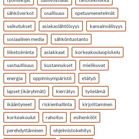
sähköverkot
osallisuus
opetusmenetelmät
vaikutukset
asiakaslähtöisyys
kansainvälisyys
sosiaalinen media
sähköntuotanto
liiketoiminta
asiakkaat
korkeakouluopiskelu
vastuullisuus
kustannukset
mielikuvat
energia
oppimisympäristö
etätyö
lapset (ikäryhmät)
kierrätys
työelämä
ikääntyneet
riskienhallinta
kirjoittaminen
korkeakoulut
rahoitus
esihenkilöt
perehdyttäminen
ohjelmistokehitys