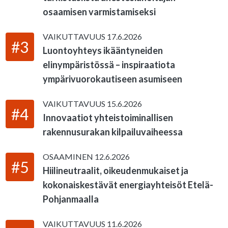
osaamisen varmistamiseksi
VAIKUTTAVUUS
17.6.2026
#3
Luontoyhteys ikääntyneiden
elinympäristössä – inspiraatiota
ympärivuorokautiseen asumiseen
VAIKUTTAVUUS
15.6.2026
#4
Innovaatiot yhteistoiminallisen
rakennusurakan kilpailuvaiheessa
OSAAMINEN
12.6.2026
#5
Hiilineutraalit, oikeudenmukaiset ja
kokonaiskestävät energiayhteisöt Etelä-
Pohjanmaalla
VAIKUTTAVUUS
11.6.2026