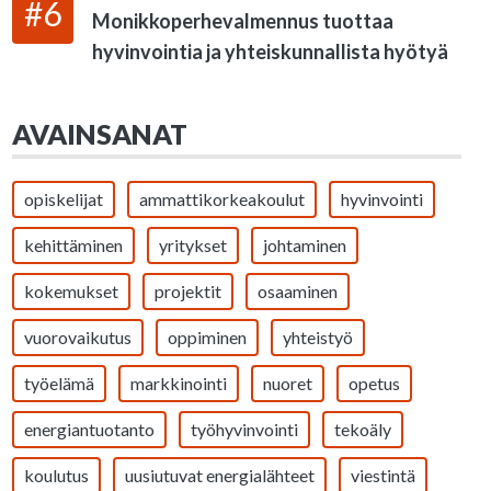
#6
Monikkoperhevalmennus tuottaa
hyvinvointia ja yhteiskunnallista hyötyä
AVAINSANAT
opiskelijat
ammattikorkeakoulut
hyvinvointi
kehittäminen
yritykset
johtaminen
kokemukset
projektit
osaaminen
vuorovaikutus
oppiminen
yhteistyö
työelämä
markkinointi
nuoret
opetus
energiantuotanto
työhyvinvointi
tekoäly
koulutus
uusiutuvat energialähteet
viestintä