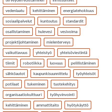
vedenlaatu
kehittäminen
energiatehokkuus
sosiaalipalvelut
kuntoutus
standardit
osallistaminen
hulevesi
vesivoima
projektijohtaminen
mielenterveys
vaikuttavuus
yhteistyö
yhteisöviestintä
tiimit
robotiikka
luovuus
pelillistäminen
sähköautot
kaupunkisuunnittelu
työyhteisöt
potilaat
tukeminen
tuotekehitys
organisaatiokulttuuri
työhyvinvointi
kehittäminen
ammattitaito
hyötykäyttö