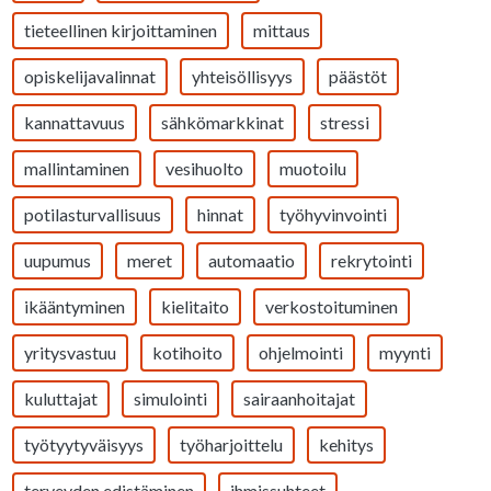
tieteellinen kirjoittaminen
mittaus
opiskelijavalinnat
yhteisöllisyys
päästöt
kannattavuus
sähkömarkkinat
stressi
mallintaminen
vesihuolto
muotoilu
potilasturvallisuus
hinnat
työhyvinvointi
uupumus
meret
automaatio
rekrytointi
ikääntyminen
kielitaito
verkostoituminen
yritysvastuu
kotihoito
ohjelmointi
myynti
kuluttajat
simulointi
sairaanhoitajat
työtyytyväisyys
työharjoittelu
kehitys
terveyden edistäminen
ihmissuhteet