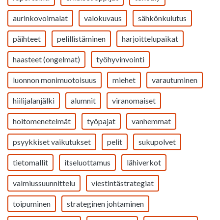
aurinkovoimalat
valokuvaus
sähkönkulutus
päihteet
pelillistäminen
harjoittelupaikat
haasteet (ongelmat)
työhyvinvointi
luonnon monimuotoisuus
miehet
varautuminen
hiilijalanjälki
alumnit
viranomaiset
hoitomenetelmät
työpajat
vanhemmat
psyykkiset vaikutukset
pelit
sukupolvet
tietomallit
itseluottamus
lähiverkot
valmiussuunnittelu
viestintästrategiat
toipuminen
strateginen johtaminen