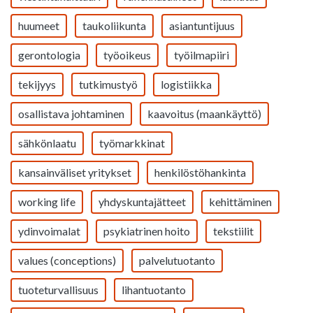
huumeet
taukoliikunta
asiantuntijuus
gerontologia
työoikeus
työilmapiiri
tekijyys
tutkimustyö
logistiikka
osallistava johtaminen
kaavoitus (maankäyttö)
sähkönlaatu
työmarkkinat
kansainväliset yritykset
henkilöstöhankinta
working life
yhdyskuntajätteet
kehittäminen
ydinvoimalat
psykiatrinen hoito
tekstiilit
values (conceptions)
palvelutuotanto
tuoteturvallisuus
lihantuotanto