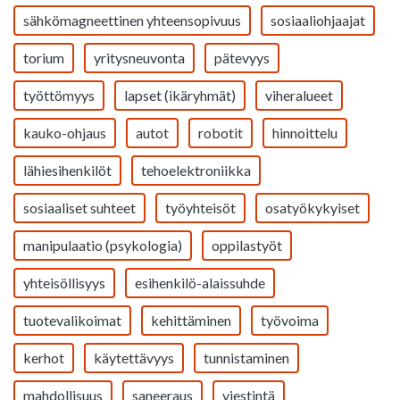
sähkömagneettinen yhteensopivuus
sosiaaliohjaajat
torium
yritysneuvonta
pätevyys
työttömyys
lapset (ikäryhmät)
viheralueet
kauko-ohjaus
autot
robotit
hinnoittelu
lähiesihenkilöt
tehoelektroniikka
sosiaaliset suhteet
työyhteisöt
osatyökykyiset
manipulaatio (psykologia)
oppilastyöt
yhteisöllisyys
esihenkilö-alaissuhde
tuotevalikoimat
kehittäminen
työvoima
kerhot
käytettävyys
tunnistaminen
mahdollisuus
saneeraus
viestintä