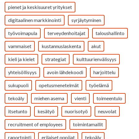
pienet ja keskisuuret yritykset
digitaalinen markkinointi
syrjäytyminen
työvoimapula
terveydenhoitajat
taloushallinto
vammaiset
kustannuslaskenta
akut
kieli ja kielet
strategiat
kulttuurienvälisyys
yhteisöllisyys
avoin lähdekoodi
harjoittelu
sukupuoli
opetusmenetelmät
työelämä
tekoäly
miehen asema
vienti
toimeentulo
itsetunto
kesätyö
nuorisotyö
neuvolat
recruitment of employees
toimintamallit
raportointi
erilaiset oppijat
tekoäly