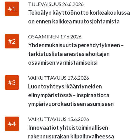
TULEVAISUUS
26.6.2026
#1
Tekoälyn käyttöönotto korkeakoulussa
on ennen kaikkea muutosjohtamista
OSAAMINEN
17.6.2026
#2
Yhdenmukaisuutta perehdytykseen –
tarkistuslista anestesiahoitajan
osaamisen varmistamiseksi
VAIKUTTAVUUS
17.6.2026
#3
Luontoyhteys ikääntyneiden
elinympäristössä – inspiraatiota
ympärivuorokautiseen asumiseen
VAIKUTTAVUUS
15.6.2026
#4
Innovaatiot yhteistoiminallisen
rakennusurakan kilpailuvaiheessa