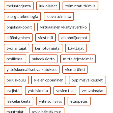
meluntorjunta
lukiolaiset
toimintatutkimus
energiateknologia
luova toiminta
ohjelmakoodit
virtuaalinen yksityisverkko
ikääntyminen
viestintä
alkoholijuomat
työnantajat
kerhotoiminta
käyttäjät
resilienssi
puheeksiotto
mittajärjestelmät
yhteiskunnalliset vaikutukset
viemäröinti
peruskoulu
kielen oppiminen
oppimisvaikeudet
syrjintä
yhteiskunta
vesien tila
vesivoimalat
lääkelaskenta
yhteisöllisyys
etäopetus
muuttujat
arviointitutkimus