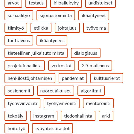
arvot
testaus
kilpailukyky
uudistukset
sosiaalityö
sijoitustoiminta
ikääntyneet
tiimityö
etiikka
johtajuus
työvoima
tuottavuus
ikääntyneet
tieteellinen julkaisutoiminta
dialogisuus
projektinhallinta
verkostot
3D-mallinnus
henkilöstöjohtaminen
pandemiat
kulttuurierot
sosionomit
nuoret aikuiset
algoritmit
työhyvinvointi
työhyvinvointi
mentorointi
tekoäly
Instagram
tiedonhallinta
arki
hoitotyö
työyhteisötaidot