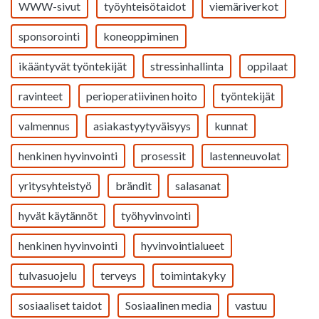
WWW-sivut
työyhteisötaidot
viemäriverkot
sponsorointi
koneoppiminen
ikääntyvät työntekijät
stressinhallinta
oppilaat
ravinteet
perioperatiivinen hoito
työntekijät
valmennus
asiakastyytyväisyys
kunnat
henkinen hyvinvointi
prosessit
lastenneuvolat
yritysyhteistyö
brändit
salasanat
hyvät käytännöt
työhyvinvointi
henkinen hyvinvointi
hyvinvointialueet
tulvasuojelu
terveys
toimintakyky
sosiaaliset taidot
Sosiaalinen media
vastuu