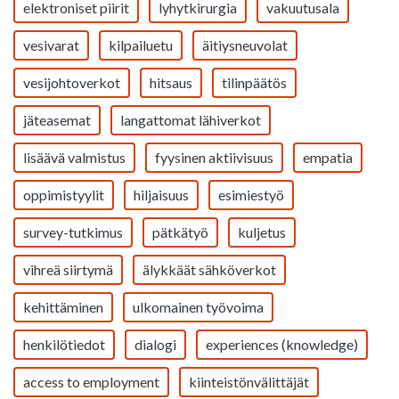
elektroniset piirit
lyhytkirurgia
vakuutusala
vesivarat
kilpailuetu
äitiysneuvolat
vesijohtoverkot
hitsaus
tilinpäätös
jäteasemat
langattomat lähiverkot
lisäävä valmistus
fyysinen aktiivisuus
empatia
oppimistyylit
hiljaisuus
esimiestyö
survey-tutkimus
pätkätyö
kuljetus
vihreä siirtymä
älykkäät sähköverkot
kehittäminen
ulkomainen työvoima
henkilötiedot
dialogi
experiences (knowledge)
access to employment
kiinteistönvälittäjät