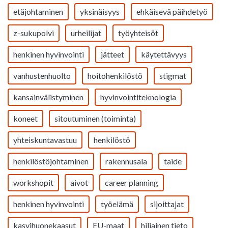
etäjohtaminen
yksinäisyys
ehkäisevä päihdetyö
z-sukupolvi
urheilijat
työyhteisöt
henkinen hyvinvointi
jätteet
käytettävyys
vanhustenhuolto
hoitohenkilöstö
stigmat
kansainvälistyminen
hyvinvointiteknologia
koneet
sitoutuminen (toiminta)
yhteiskuntavastuu
henkilöstö
henkilöstöjohtaminen
rakennusala
taide
workshopit
aivot
career planning
henkinen hyvinvointi
työelämä
sijoittajat
kasvihuonekaasut
EU-maat
hiljainen tieto