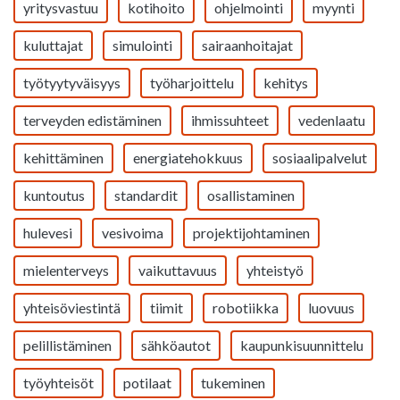
yritysvastuu
kotihoito
ohjelmointi
myynti
kuluttajat
simulointi
sairaanhoitajat
työtyytyväisyys
työharjoittelu
kehitys
terveyden edistäminen
ihmissuhteet
vedenlaatu
kehittäminen
energiatehokkuus
sosiaalipalvelut
kuntoutus
standardit
osallistaminen
hulevesi
vesivoima
projektijohtaminen
mielenterveys
vaikuttavuus
yhteistyö
yhteisöviestintä
tiimit
robotiikka
luovuus
pelillistäminen
sähköautot
kaupunkisuunnittelu
työyhteisöt
potilaat
tukeminen