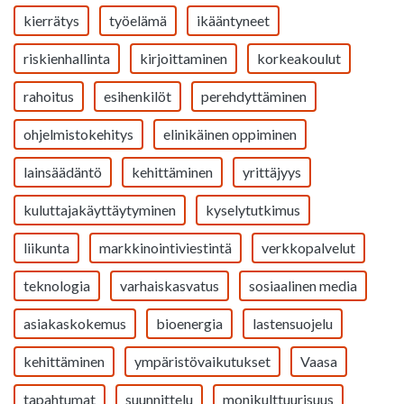
kierrätys
työelämä
ikääntyneet
riskienhallinta
kirjoittaminen
korkeakoulut
rahoitus
esihenkilöt
perehdyttäminen
ohjelmistokehitys
elinikäinen oppiminen
lainsäädäntö
kehittäminen
yrittäjyys
kuluttajakäyttäytyminen
kyselytutkimus
liikunta
markkinointiviestintä
verkkopalvelut
teknologia
varhaiskasvatus
sosiaalinen media
asiakaskokemus
bioenergia
lastensuojelu
kehittäminen
ympäristövaikutukset
Vaasa
tapahtumat
suunnittelu
monikulttuurisuus