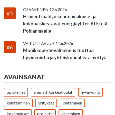
OSAAMINEN
12.6.2026
#5
Hiilineutraalit, oikeudenmukaiset ja
kokonaiskestävät energiayhteisöt Etelä-
Pohjanmaalla
VAIKUTTAVUUS
11.6.2026
#6
Monikkoperhevalmennus tuottaa
hyvinvointia ja yhteiskunnallista hyötyä
AVAINSANAT
opiskelijat
ammattikorkeakoulut
hyvinvointi
kehittäminen
yritykset
johtaminen
kokemukset
projektit
osaaminen