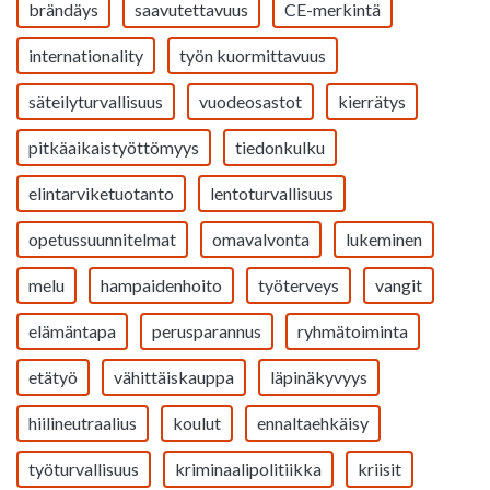
brändäys
saavutettavuus
CE-merkintä
internationality
työn kuormittavuus
säteilyturvallisuus
vuodeosastot
kierrätys
pitkäaikaistyöttömyys
tiedonkulku
elintarviketuotanto
lentoturvallisuus
opetussuunnitelmat
omavalvonta
lukeminen
melu
hampaidenhoito
työterveys
vangit
elämäntapa
perusparannus
ryhmätoiminta
etätyö
vähittäiskauppa
läpinäkyvyys
hiilineutraalius
koulut
ennaltaehkäisy
työturvallisuus
kriminaalipolitiikka
kriisit