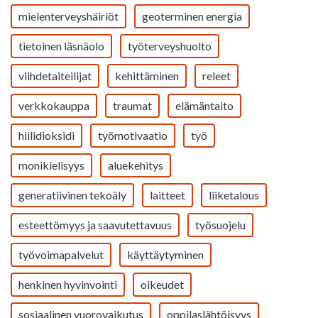
mielenterveyshäiriöt
geoterminen energia
tietoinen läsnäolo
työterveyshuolto
viihdetaiteilijat
kehittäminen
releet
verkkokauppa
traumat
elämäntaito
hiilidioksidi
työmotivaatio
työ
monikielisyys
aluekehitys
generatiivinen tekoäly
laitteet
liiketalous
esteettömyys ja saavutettavuus
työsuojelu
työvoimapalvelut
käyttäytyminen
henkinen hyvinvointi
oikeudet
sosiaalinen vuorovaikutus
oppilaslähtöisyys