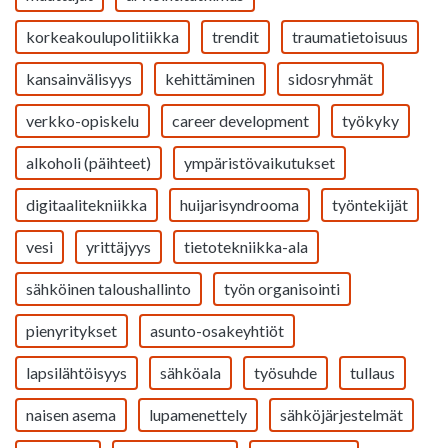
korkeakoulupolitiikka
trendit
traumatietoisuus
kansainvälisyys
kehittäminen
sidosryhmät
verkko-opiskelu
career development
työkyky
alkoholi (päihteet)
ympäristövaikutukset
digitaalitekniikka
huijarisyndrooma
työntekijät
vesi
yrittäjyys
tietotekniikka-ala
sähköinen taloushallinto
työn organisointi
pienyritykset
asunto-osakeyhtiöt
lapsilähtöisyys
sähköala
työsuhde
tullaus
naisen asema
lupamenettely
sähköjärjestelmät