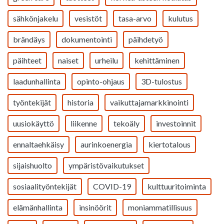
sähkönjakelu
vesistöt
tasa-arvo
kulutus
brändäys
dokumentointi
päihdetyö
päihteet
naiset
urheilu
kehittäminen
laadunhallinta
opinto-ohjaus
3D-tulostus
työntekijät
historia
vaikuttajamarkkinointi
uusiokäyttö
liikenne
tekoäly
investoinnit
ennaltaehkäisy
aurinkoenergia
kiertotalous
sijaishuolto
ympäristövaikutukset
sosiaalityöntekijät
COVID-19
kulttuuritoiminta
elämänhallinta
insinöörit
moniammatillisuus