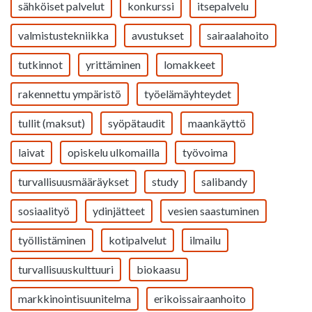
sähköiset palvelut
konkurssi
itsepalvelu
valmistustekniikka
avustukset
sairaalahoito
tutkinnot
yrittäminen
lomakkeet
rakennettu ympäristö
työelämäyhteydet
tullit (maksut)
syöpätaudit
maankäyttö
laivat
opiskelu ulkomailla
työvoima
turvallisuusmääräykset
study
salibandy
sosiaalityö
ydinjätteet
vesien saastuminen
työllistäminen
kotipalvelut
ilmailu
turvallisuuskulttuuri
biokaasu
markkinointisuunitelma
erikoissairaanhoito