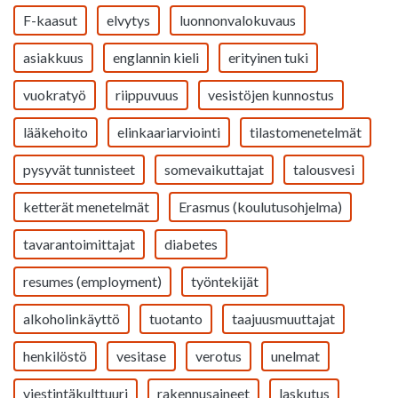
F-kaasut
elvytys
luonnonvalokuvaus
asiakkuus
englannin kieli
erityinen tuki
vuokratyö
riippuvuus
vesistöjen kunnostus
lääkehoito
elinkaariarviointi
tilastomenetelmät
pysyvät tunnisteet
somevaikuttajat
talousvesi
ketterät menetelmät
Erasmus (koulutusohjelma)
tavarantoimittajat
diabetes
resumes (employment)
työntekijät
alkoholinkäyttö
tuotanto
taajuusmuuttajat
henkilöstö
vesitase
verotus
unelmat
viestintäkulttuuri
rakennusaineet
laskutus