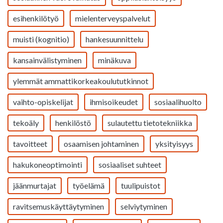
esihenkilötyö
mielenterveyspalvelut
muisti (kognitio)
hankesuunnittelu
kansainvälistyminen
minäkuva
ylemmät ammattikorkeakoulututkinnot
vaihto-opiskelijat
ihmisoikeudet
sosiaalihuolto
tekoäly
henkilöstö
sulautettu tietotekniikka
tavoitteet
osaamisen johtaminen
yksityisyys
hakukoneoptimointi
sosiaaliset suhteet
jäänmurtajat
työelämä
tuulipuistot
ravitsemuskäyttäytyminen
selviytyminen