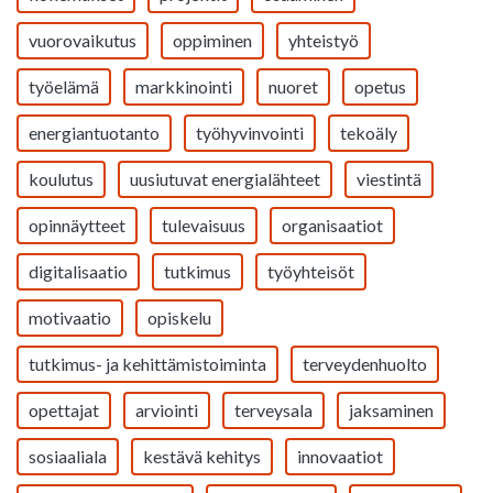
vuorovaikutus
oppiminen
yhteistyö
työelämä
markkinointi
nuoret
opetus
energiantuotanto
työhyvinvointi
tekoäly
koulutus
uusiutuvat energialähteet
viestintä
opinnäytteet
tulevaisuus
organisaatiot
digitalisaatio
tutkimus
työyhteisöt
motivaatio
opiskelu
tutkimus- ja kehittämistoiminta
terveydenhuolto
opettajat
arviointi
terveysala
jaksaminen
sosiaaliala
kestävä kehitys
innovaatiot