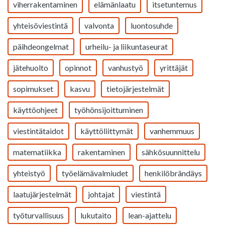
viherrakentaminen
elämänlaatu
itsetuntemus
yhteisöviestintä
valvonta
luontosuhde
päihdeongelmat
urheilu- ja liikuntaseurat
jätehuolto
opinnot
vanhustyö
yrittäjät
sopimukset
kasvu
tietojärjestelmät
käyttöohjeet
työhönsijoittuminen
viestintätaidot
käyttöliittymät
vanhemmuus
matematiikka
rakentaminen
sähkösuunnittelu
yhteistyö
työelämävalmiudet
henkilöbrändäys
laatujärjestelmät
johtajat
viestintä
työturvallisuus
lukutaito
lean-ajattelu