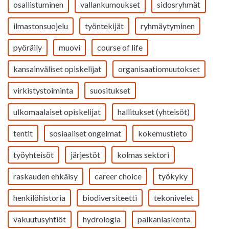
osallistuminen
vallankumoukset
sidosryhmät
ilmastonsuojelu
työntekijät
ryhmäytyminen
pyöräily
muovi
course of life
kansainväliset opiskelijat
organisaatiomuutokset
virkistystoiminta
suositukset
ulkomaalaiset opiskelijat
hallitukset (yhteisöt)
tentit
sosiaaliset ongelmat
kokemustieto
työyhteisöt
järjestöt
kolmas sektori
raskauden ehkäisy
career choice
työkyky
henkilöhistoria
biodiversiteetti
tekonivelet
vakuutusyhtiöt
hydrologia
palkanlaskenta