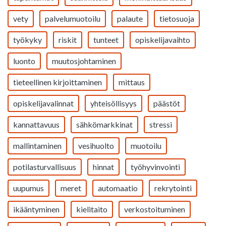
vety
palvelumuotoilu
palaute
tietosuoja
työkyky
riskit
tunteet
opiskelijavaihto
luonto
muutosjohtaminen
tieteellinen kirjoittaminen
mittaus
opiskelijavalinnat
yhteisöllisyys
päästöt
kannattavuus
sähkömarkkinat
stressi
mallintaminen
vesihuolto
muotoilu
potilasturvallisuus
hinnat
työhyvinvointi
uupumus
meret
automaatio
rekrytointi
ikääntyminen
kielitaito
verkostoituminen