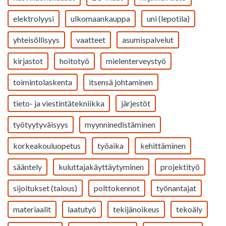
elektrolyysi
ulkomaankauppa
uni (lepotila)
yhteisöllisyys
vaatteet
asumispalvelut
kirjastot
hoitotyö
mielenterveystyö
toimintolaskenta
itsensä johtaminen
tieto- ja viestintätekniikka
järjestöt
työtyytyväisyys
myynninedistäminen
korkeakouluopetus
työaika
kehittäminen
sääntely
kuluttajakäyttäytyminen
projektityö
sijoitukset (talous)
polttokennot
työnantajat
materiaalit
laatutyö
tekijänoikeus
tekoäly