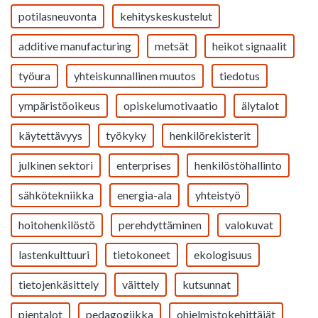
potilasneuvonta
kehityskeskustelut
additive manufacturing
metsät
heikot signaalit
työura
yhteiskunnallinen muutos
tiedotus
ympäristöoikeus
opiskelumotivaatio
älytalot
käytettävyys
työkyky
henkilörekisterit
julkinen sektori
enterprises
henkilöstöhallinto
sähkötekniikka
energia-ala
yhteistyö
hoitohenkilöstö
perehdyttäminen
valokuvat
lastenkulttuuri
tietokoneet
ekologisuus
tietojenkäsittely
väittely
kutsunnat
pientalot
pedagogiikka
ohjelmistokehittäjät