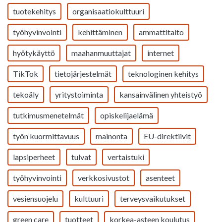
tuotekehitys
organisaatiokulttuuri
työhyvinvointi
kehittäminen
ammattitaito
hyötykäyttö
maahanmuuttajat
internet
TikTok
tietojärjestelmät
teknologinen kehitys
tekoäly
yritystoiminta
kansainvälinen yhteistyö
tutkimusmenetelmät
opiskelijaelämä
työn kuormittavuus
mainonta
EU-direktiivit
lapsiperheet
tulvat
vertaistuki
työhyvinvointi
verkkosivustot
asenteet
vesiensuojelu
kulttuuri
terveysvaikutukset
green care
tuotteet
korkea-asteen koulutus