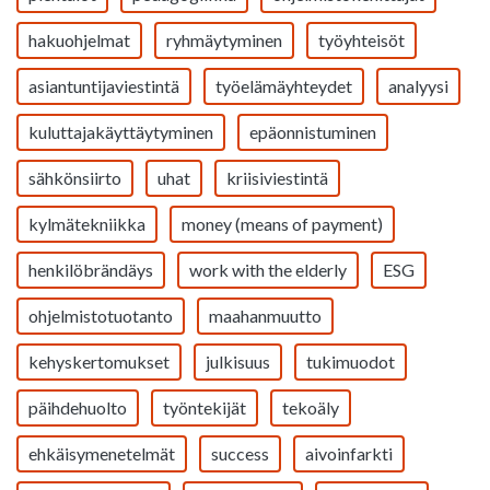
hakuohjelmat
ryhmäytyminen
työyhteisöt
asiantuntijaviestintä
työelämäyhteydet
analyysi
kuluttajakäyttäytyminen
epäonnistuminen
sähkönsiirto
uhat
kriisiviestintä
kylmätekniikka
money (means of payment)
henkilöbrändäys
work with the elderly
ESG
ohjelmistotuotanto
maahanmuutto
kehyskertomukset
julkisuus
tukimuodot
päihdehuolto
työntekijät
tekoäly
ehkäisymenetelmät
success
aivoinfarkti