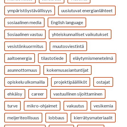
ympäristöystävällisyys
uusiutuvat energianlähteet
sosiaalinen media
English language
Sosiaalinen vastuu
yhteiskunnalliset vaikutukset
vesistönkuormitus
muutosviestintä
aaltoenergia
tilastotiede
eläytymismenetelmä
asunnottomuus
kokemusasiantuntijat
opiskelu ulkomailla
projektipäälliköt
ostajat
ehkäisy
career
vastuullinen sijoittaminen
turve
mikro-ohjaimet
vakuutus
vesikemia
meijeriteollisuus
lobbaus
kierrätysmateriaalit