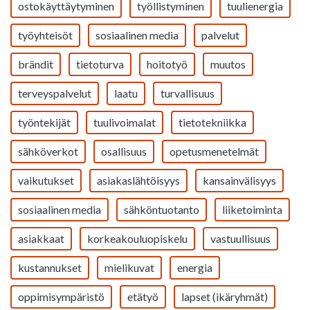
ostokäyttäytyminen
työllistyminen
tuulienergia
työyhteisöt
sosiaalinen media
palvelut
brändit
tietoturva
hoitotyö
muutos
terveyspalvelut
laatu
turvallisuus
työntekijät
tuulivoimalat
tietotekniikka
sähköverkot
osallisuus
opetusmenetelmät
vaikutukset
asiakaslähtöisyys
kansainvälisyys
sosiaalinen media
sähköntuotanto
liiketoiminta
asiakkaat
korkeakouluopiskelu
vastuullisuus
kustannukset
mielikuvat
energia
oppimisympäristö
etätyö
lapset (ikäryhmät)