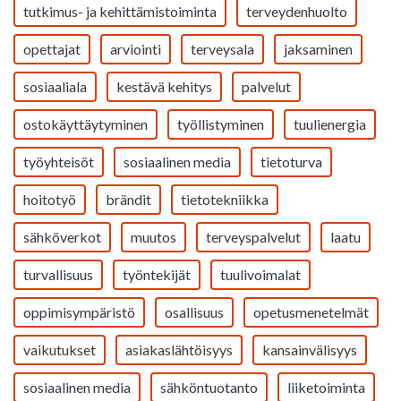
tutkimus- ja kehittämistoiminta
terveydenhuolto
opettajat
arviointi
terveysala
jaksaminen
sosiaaliala
kestävä kehitys
palvelut
ostokäyttäytyminen
työllistyminen
tuulienergia
työyhteisöt
sosiaalinen media
tietoturva
hoitotyö
brändit
tietotekniikka
sähköverkot
muutos
terveyspalvelut
laatu
turvallisuus
työntekijät
tuulivoimalat
oppimisympäristö
osallisuus
opetusmenetelmät
vaikutukset
asiakaslähtöisyys
kansainvälisyys
sosiaalinen media
sähköntuotanto
liiketoiminta