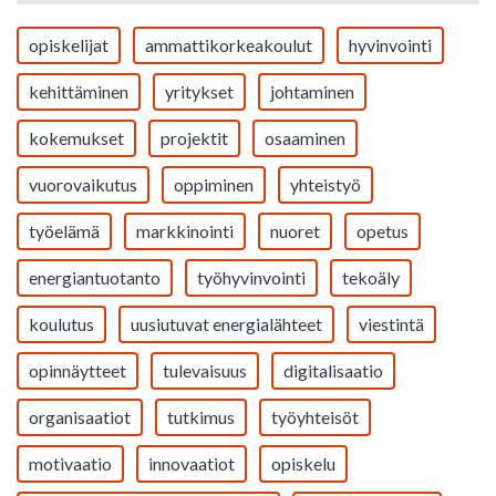
opiskelijat
ammattikorkeakoulut
hyvinvointi
kehittäminen
yritykset
johtaminen
kokemukset
projektit
osaaminen
vuorovaikutus
oppiminen
yhteistyö
työelämä
markkinointi
nuoret
opetus
energiantuotanto
työhyvinvointi
tekoäly
koulutus
uusiutuvat energialähteet
viestintä
opinnäytteet
tulevaisuus
digitalisaatio
organisaatiot
tutkimus
työyhteisöt
motivaatio
innovaatiot
opiskelu