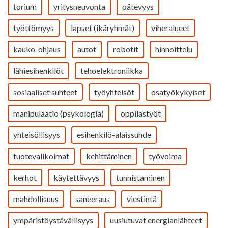
torium
yritysneuvonta
pätevyys
työttömyys
lapset (ikäryhmät)
viheralueet
kauko-ohjaus
autot
robotit
hinnoittelu
lähiesihenkilöt
tehoelektroniikka
sosiaaliset suhteet
työyhteisöt
osatyökykyiset
manipulaatio (psykologia)
oppilastyöt
yhteisöllisyys
esihenkilö-alaissuhde
tuotevalikoimat
kehittäminen
työvoima
kerhot
käytettävyys
tunnistaminen
mahdollisuus
saneeraus
viestintä
ympäristöystävällisyys
uusiutuvat energianlähteet