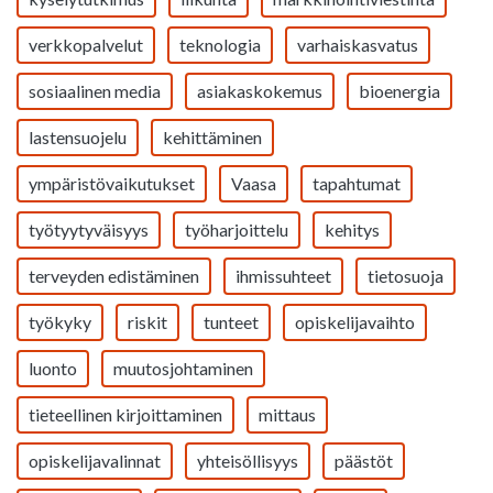
verkkopalvelut
teknologia
varhaiskasvatus
sosiaalinen media
asiakaskokemus
bioenergia
lastensuojelu
kehittäminen
ympäristövaikutukset
Vaasa
tapahtumat
työtyytyväisyys
työharjoittelu
kehitys
terveyden edistäminen
ihmissuhteet
tietosuoja
työkyky
riskit
tunteet
opiskelijavaihto
luonto
muutosjohtaminen
tieteellinen kirjoittaminen
mittaus
opiskelijavalinnat
yhteisöllisyys
päästöt