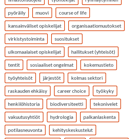
pyöräily
muovi
course of life
kansainväliset opiskelijat
organisaatiomuutokset
virkistystoiminta
suositukset
ulkomaalaiset opiskelijat
hallitukset (yhteisöt)
tentit
sosiaaliset ongelmat
kokemustieto
työyhteisöt
järjestöt
kolmas sektori
raskauden ehkäisy
career choice
työkyky
henkilöhistoria
biodiversiteetti
tekonivelet
vakuutusyhtiöt
hydrologia
palkanlaskenta
potilasneuvonta
kehityskeskustelut