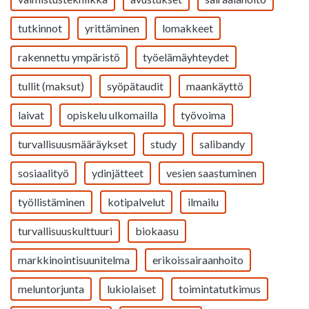
tutkinnot
yrittäminen
lomakkeet
rakennettu ympäristö
työelämäyhteydet
tullit (maksut)
syöpätaudit
maankäyttö
laivat
opiskelu ulkomailla
työvoima
turvallisuusmääräykset
study
salibandy
sosiaalityö
ydinjätteet
vesien saastuminen
työllistäminen
kotipalvelut
ilmailu
turvallisuuskulttuuri
biokaasu
markkinointisuunitelma
erikoissairaanhoito
meluntorjunta
lukiolaiset
toimintatutkimus