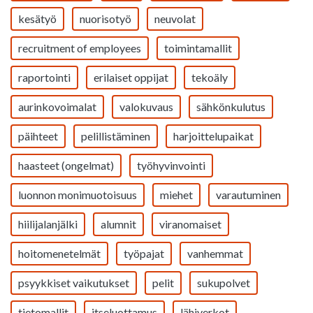
kesätyö
nuorisotyö
neuvolat
recruitment of employees
toimintamallit
raportointi
erilaiset oppijat
tekoäly
aurinkovoimalat
valokuvaus
sähkönkulutus
päihteet
pelillistäminen
harjoittelupaikat
haasteet (ongelmat)
työhyvinvointi
luonnon monimuotoisuus
miehet
varautuminen
hiilijalanjälki
alumnit
viranomaiset
hoitomenetelmät
työpajat
vanhemmat
psyykkiset vaikutukset
pelit
sukupolvet
tietomallit
itseluottamus
lähiverkot