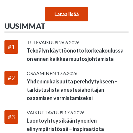
Lataa lisää
UUSIMMAT
TULEVAISUUS
26.6.2026
#1
Tekoälyn käyttöönotto korkeakoulussa
on ennen kaikkea muutosjohtamista
OSAAMINEN
17.6.2026
#2
Yhdenmukaisuutta perehdytykseen –
tarkistuslista anestesiahoitajan
osaamisen varmistamiseksi
VAIKUTTAVUUS
17.6.2026
#3
Luontoyhteys ikääntyneiden
elinympäristössä – inspiraatiota