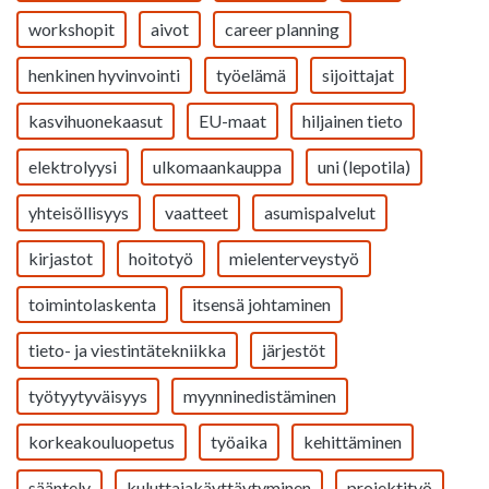
workshopit
aivot
career planning
henkinen hyvinvointi
työelämä
sijoittajat
kasvihuonekaasut
EU-maat
hiljainen tieto
elektrolyysi
ulkomaankauppa
uni (lepotila)
yhteisöllisyys
vaatteet
asumispalvelut
kirjastot
hoitotyö
mielenterveystyö
toimintolaskenta
itsensä johtaminen
tieto- ja viestintätekniikka
järjestöt
työtyytyväisyys
myynninedistäminen
korkeakouluopetus
työaika
kehittäminen
sääntely
kuluttajakäyttäytyminen
projektityö