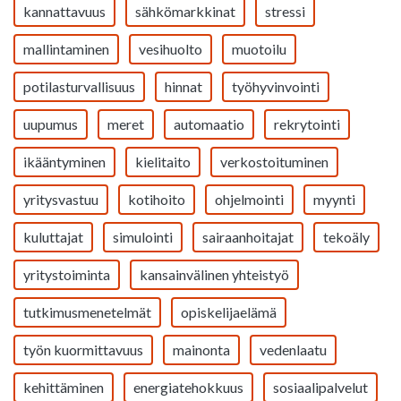
kannattavuus
sähkömarkkinat
stressi
mallintaminen
vesihuolto
muotoilu
potilasturvallisuus
hinnat
työhyvinvointi
uupumus
meret
automaatio
rekrytointi
ikääntyminen
kielitaito
verkostoituminen
yritysvastuu
kotihoito
ohjelmointi
myynti
kuluttajat
simulointi
sairaanhoitajat
tekoäly
yritystoiminta
kansainvälinen yhteistyö
tutkimusmenetelmät
opiskelijaelämä
työn kuormittavuus
mainonta
vedenlaatu
kehittäminen
energiatehokkuus
sosiaalipalvelut