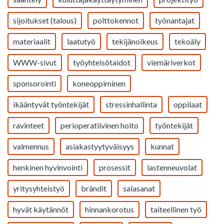
sijoitukset (talous)
polttokennot
työnantajat
materiaalit
laatutyö
tekijänoikeus
tekoäly
WWW-sivut
työyhteisötaidot
viemäriverkot
sponsorointi
koneoppiminen
ikääntyvät työntekijät
stressinhallinta
oppilaat
ravinteet
perioperatiivinen hoito
työntekijät
valmennus
asiakastyytyväisyys
kunnat
henkinen hyvinvointi
prosessit
lastenneuvolat
yritysyhteistyö
brändit
salasanat
hyvät käytännöt
hinnankorotus
taiteellinen työ