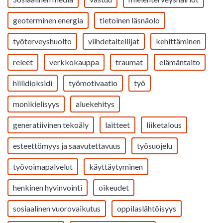
geoterminen energia
tietoinen läsnäolo
työterveyshuolto
viihdetaiteilijat
kehittäminen
releet
verkkokauppa
traumat
elämäntaito
hiilidioksidi
työmotivaatio
työ
monikielisyys
aluekehitys
generatiivinen tekoäly
laitteet
liiketalous
esteettömyys ja saavutettavuus
työsuojelu
työvoimapalvelut
käyttäytyminen
henkinen hyvinvointi
oikeudet
sosiaalinen vuorovaikutus
oppilaslähtöisyys