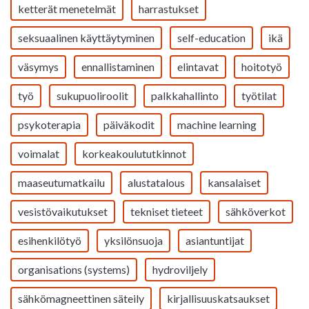
ketterät menetelmät
harrastukset
seksuaalinen käyttäytyminen
self-education
ikä
väsymys
ennallistaminen
elintavat
hoitotyö
työ
sukupuoliroolit
palkkahallinto
työtilat
psykoterapia
päiväkodit
machine learning
voimalat
korkeakoulututkinnot
maaseutumatkailu
alustatalous
kansalaiset
vesistövaikutukset
tekniset tieteet
sähköverkot
esihenkilötyö
yksilönsuoja
asiantuntijat
organisations (systems)
hydroviljely
sähkömagneettinen säteily
kirjallisuuskatsaukset