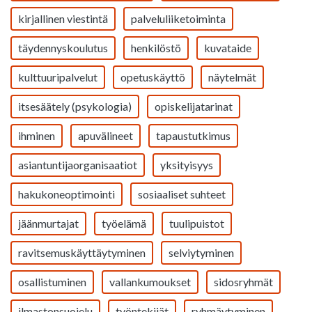
kirjallinen viestintä
palveluliiketoiminta
täydennyskoulutus
henkilöstö
kuvataide
kulttuuripalvelut
opetuskäyttö
näytelmät
itsesäätely (psykologia)
opiskelijatarinat
ihminen
apuvälineet
tapaustutkimus
asiantuntijaorganisaatiot
yksityisyys
hakukoneoptimointi
sosiaaliset suhteet
jäänmurtajat
työelämä
tuulipuistot
ravitsemuskäyttäytyminen
selviytyminen
osallistuminen
vallankumoukset
sidosryhmät
ilmastonsuojelu
työntekijät
ryhmäytyminen