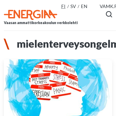
FI
SV
EN
VAMK.F
Vaasan ammattikorkeakoulun verkkolehti
mielenterveysongel