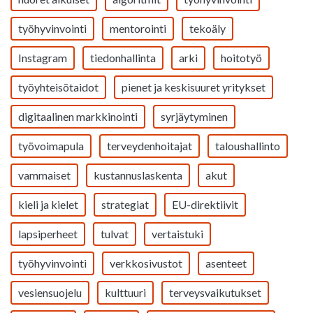
työhyvinvointi
mentorointi
tekoäly
Instagram
tiedonhallinta
arki
hoitotyö
työyhteisötaidot
pienet ja keskisuuret yritykset
digitaalinen markkinointi
syrjäytyminen
työvoimapula
terveydenhoitajat
taloushallinto
vammaiset
kustannuslaskenta
akut
kieli ja kielet
strategiat
EU-direktiivit
lapsiperheet
tulvat
vertaistuki
työhyvinvointi
verkkosivustot
asenteet
vesiensuojelu
kulttuuri
terveysvaikutukset