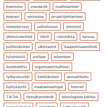
kuntoutus
standardit
osallistaminen
hulevesi
vesivoima
projektijohtaminen
mielenterveys
vaikuttavuus
yhteistyö
yhteisöviestintä
tiimit
robotiikka
luovuus
pelillistäminen
sähköautot
kaupunkisuunnittelu
työyhteisöt
potilaat
tukeminen
tuotekehitys
organisaatiokulttuuri
työhyvinvointi
kehittäminen
ammattitaito
hyötykäyttö
maahanmuuttajat
internet
TikTok
tietojärjestelmät
teknologinen kehitys
nuoret aikuiset
algoritmit
työhyvinvointi