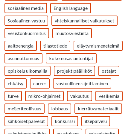
sosiaalinen media
English language
Sosiaalinen vastuu
yhteiskunnalliset vaikutukset
vesistönkuormitus
muutosviestintä
aaltoenergia
tilastotiede
eläytymismenetelmä
asunnottomuus
kokemusasiantuntijat
opiskelu ulkomailla
projektipäälliköt
ostajat
ehkäisy
career
vastuullinen sijoittaminen
turve
mikro-ohjaimet
vakuutus
vesikemia
meijeriteollisuus
lobbaus
kierrätysmateriaalit
sähköiset palvelut
konkurssi
itsepalvelu
valmistustekniikka
avustukset
sairaalahoito