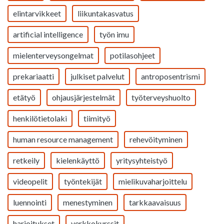
elintarvikkeet
liikuntakasvatus
artificial intelligence
työn imu
mielenterveysongelmat
potilasohjeet
prekariaatti
julkiset palvelut
antroposentrismi
etätyö
ohjausjärjestelmät
työterveyshuolto
henkilötietolaki
tiimityö
human resource management
rehevöityminen
retkeily
kielenkäyttö
yritysyhteistyö
videopelit
työntekijät
mielikuvaharjoittelu
luennointi
menestyminen
tarkkaavaisuus
harjoitukset
verkkokurssit