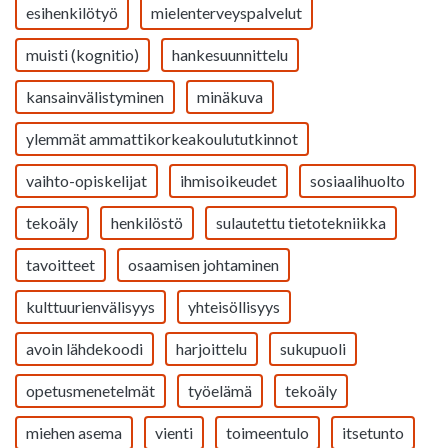
esihenkilötyö
mielenterveyspalvelut
muisti (kognitio)
hankesuunnittelu
kansainvälistyminen
minäkuva
ylemmät ammattikorkeakoulututkinnot
vaihto-opiskelijat
ihmisoikeudet
sosiaalihuolto
tekoäly
henkilöstö
sulautettu tietotekniikka
tavoitteet
osaamisen johtaminen
kulttuurienvälisyys
yhteisöllisyys
avoin lähdekoodi
harjoittelu
sukupuoli
opetusmenetelmät
työelämä
tekoäly
miehen asema
vienti
toimeentulo
itsetunto