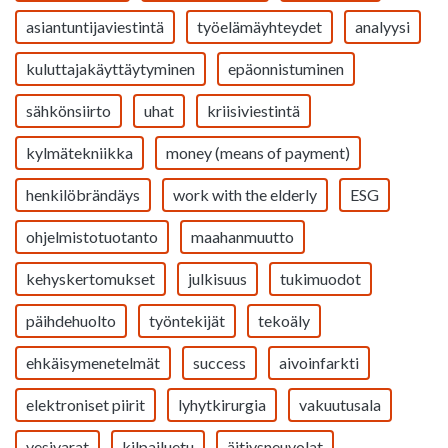
asiantuntijaviestintä
työelämäyhteydet
analyysi
kuluttajakäyttäytyminen
epäonnistuminen
sähkönsiirto
uhat
kriisiviestintä
kylmätekniikka
money (means of payment)
henkilöbrändäys
work with the elderly
ESG
ohjelmistotuotanto
maahanmuutto
kehyskertomukset
julkisuus
tukimuodot
päihdehuolto
työntekijät
tekoäly
ehkäisymenetelmät
success
aivoinfarkti
elektroniset piirit
lyhytkirurgia
vakuutusala
vesivarat
kilpailuetu
äitiysneuvolat