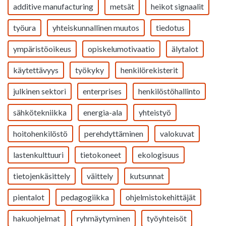
additive manufacturing
metsät
heikot signaalit
työura
yhteiskunnallinen muutos
tiedotus
ympäristöoikeus
opiskelumotivaatio
älytalot
käytettävyys
työkyky
henkilörekisterit
julkinen sektori
enterprises
henkilöstöhallinto
sähkötekniikka
energia-ala
yhteistyö
hoitohenkilöstö
perehdyttäminen
valokuvat
lastenkulttuuri
tietokoneet
ekologisuus
tietojenkäsittely
väittely
kutsunnat
pientalot
pedagogiikka
ohjelmistokehittäjät
hakuohjelmat
ryhmäytyminen
työyhteisöt