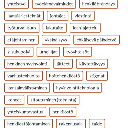
yhteistyö
työelämävalmiudet
henkilöbrändäys
laatujärjestelmät
johtajat
viestintä
työturvallisuus
lukutaito
lean-ajattelu
etäjohtaminen
yksinäisyys
ehkäisevä päihdetyö
z-sukupolvi
urheilijat
työyhteisöt
henkinen hyvinvointi
jätteet
käytettävyys
vanhustenhuolto
hoitohenkilöstö
stigmat
kansainvälistyminen
hyvinvointiteknologia
koneet
sitoutuminen (toiminta)
yhteiskuntavastuu
henkilöstö
henkilöstöjohtaminen
rakennusala
taide