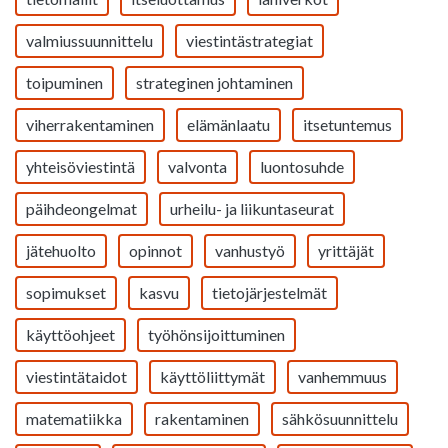
valmiussuunnittelu
viestintästrategiat
toipuminen
strateginen johtaminen
viherrakentaminen
elämänlaatu
itsetuntemus
yhteisöviestintä
valvonta
luontosuhde
päihdeongelmat
urheilu- ja liikuntaseurat
jätehuolto
opinnot
vanhustyö
yrittäjät
sopimukset
kasvu
tietojärjestelmät
käyttöohjeet
työhönsijoittuminen
viestintätaidot
käyttöliittymät
vanhemmuus
matematiikka
rakentaminen
sähkösuunnittelu