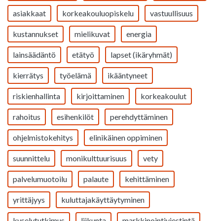
asiakkaat
korkeakouluopiskelu
vastuullisuus
kustannukset
mielikuvat
energia
lainsäädäntö
etätyö
lapset (ikäryhmät)
kierrätys
työelämä
ikääntyneet
riskienhallinta
kirjoittaminen
korkeakoulut
rahoitus
esihenkilöt
perehdyttäminen
ohjelmistokehitys
elinikäinen oppiminen
suunnittelu
monikulttuurisuus
vety
palvelumuotoilu
palaute
kehittäminen
yrittäjyys
kuluttajakäyttäytyminen
kyselytutkimus
liikunta
markkinointiviestintä