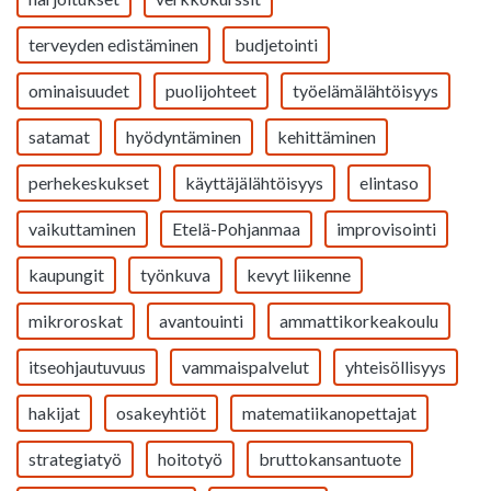
terveyden edistäminen
budjetointi
ominaisuudet
puolijohteet
työelämälähtöisyys
satamat
hyödyntäminen
kehittäminen
perhekeskukset
käyttäjälähtöisyys
elintaso
vaikuttaminen
Etelä-Pohjanmaa
improvisointi
kaupungit
työnkuva
kevyt liikenne
mikroroskat
avantouinti
ammattikorkeakoulu
itseohjautuvuus
vammaispalvelut
yhteisöllisyys
hakijat
osakeyhtiöt
matematiikanopettajat
strategiatyö
hoitotyö
bruttokansantuote