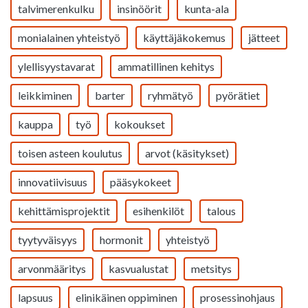
talvimerenkulku
insinöörit
kunta-ala
monialainen yhteistyö
käyttäjäkokemus
jätteet
ylellisyystavarat
ammatillinen kehitys
leikkiminen
barter
ryhmätyö
pyörätiet
kauppa
työ
kokoukset
toisen asteen koulutus
arvot (käsitykset)
innovatiivisuus
pääsykokeet
kehittämisprojektit
esihenkilöt
talous
tyytyväisyys
hormonit
yhteistyö
arvonmääritys
kasvualustat
metsitys
lapsuus
elinikäinen oppiminen
prosessinohjaus