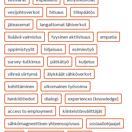
vesijohtoverkot
hitsaus
tilinpäätös
jäteasemat
langattomat lähiverkot
lisäävä valmistus
fyysinen aktiivisuus
empatia
oppimistyylit
hiljaisuus
esimiestyö
survey-tutkimus
pätkätyö
kuljetus
vihreä siirtymä
älykkäät sähköverkot
kehittäminen
ulkomainen työvoima
henkilötiedot
dialogi
experiences (knowledge)
access to employment
kiinteistönvälittäjät
sähkömagneettinen yhteensopivuus
sosiaaliohjaajat