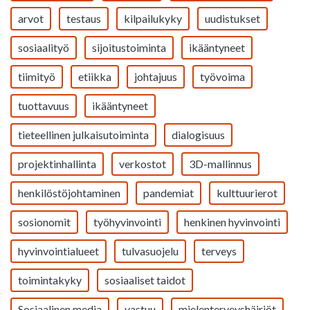
arvot
testaus
kilpailukyky
uudistukset
sosiaalityö
sijoitustoiminta
ikääntyneet
tiimityö
etiikka
johtajuus
työvoima
tuottavuus
ikääntyneet
tieteellinen julkaisutoiminta
dialogisuus
projektinhallinta
verkostot
3D-mallinnus
henkilöstöjohtaminen
pandemiat
kulttuurierot
sosionomit
työhyvinvointi
henkinen hyvinvointi
hyvinvointialueet
tulvasuojelu
terveys
toimintakyky
sosiaaliset taidot
Sosiaalinen media
vastuu
mielenterveyshäiriöt