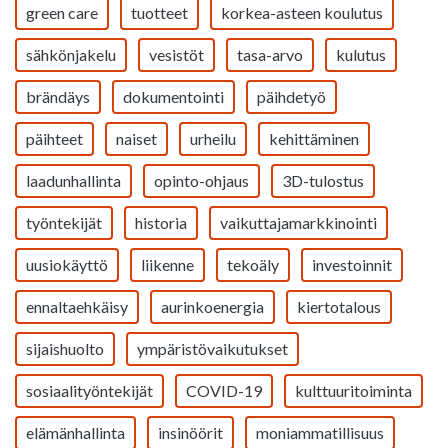
green care
tuotteet
korkea-asteen koulutus
sähkönjakelu
vesistöt
tasa-arvo
kulutus
brändäys
dokumentointi
päihdetyö
päihteet
naiset
urheilu
kehittäminen
laadunhallinta
opinto-ohjaus
3D-tulostus
työntekijät
historia
vaikuttajamarkkinointi
uusiokäyttö
liikenne
tekoäly
investoinnit
ennaltaehkäisy
aurinkoenergia
kiertotalous
sijaishuolto
ympäristövaikutukset
sosiaalityöntekijät
COVID-19
kulttuuritoiminta
elämänhallinta
insinöörit
moniammatillisuus