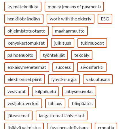
kylmätekniikka
money (means of payment)
henkilöbrändäys
work with the elderly
ESG
ohjelmistotuotanto
maahanmuutto
kehyskertomukset
julkisuus
tukimuodot
päihdehuolto
työntekijät
tekoäly
ehkäisymenetelmät
success
aivoinfarkti
elektroniset piirit
lyhytkirurgia
vakuutusala
vesivarat
kilpailuetu
äitiysneuvolat
vesijohtoverkot
hitsaus
tilinpäätös
jäteasemat
langattomat lähiverkot
lisäävä valmistus
fyysinen aktiivisuus
empatia