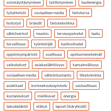
ostokäyttäytyminen
työllistyminen
tuulienergia
työyhteisöt
sosiaalinen media
tietoturva
hoitotyö
brändit
tietotekniikka
sähköverkot
muutos
terveyspalvelut
laatu
turvallisuus
työntekijät
tuulivoimalat
oppimisympäristö
osallisuus
opetusmenetelmät
vaikutukset
asiakaslähtöisyys
kansainvälisyys
sosiaalinen media
sähköntuotanto
liiketoiminta
asiakkaat
korkeakouluopiskelu
vastuullisuus
kustannukset
mielikuvat
energia
lainsäädäntö
etätyö
lapset (ikäryhmät)