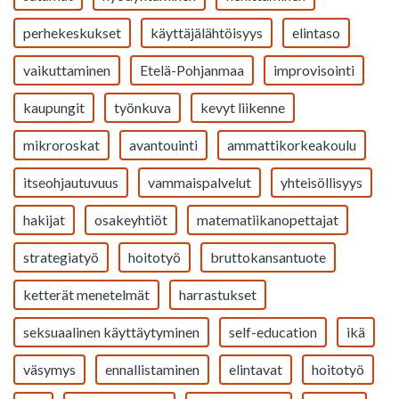
perhekeskukset
käyttäjälähtöisyys
elintaso
vaikuttaminen
Etelä-Pohjanmaa
improvisointi
kaupungit
työnkuva
kevyt liikenne
mikroroskat
avantouinti
ammattikorkeakoulu
itseohjautuvuus
vammaispalvelut
yhteisöllisyys
hakijat
osakeyhtiöt
matematiikanopettajat
strategiatyö
hoitotyö
bruttokansantuote
ketterät menetelmät
harrastukset
seksuaalinen käyttäytyminen
self-education
ikä
väsymys
ennallistaminen
elintavat
hoitotyö