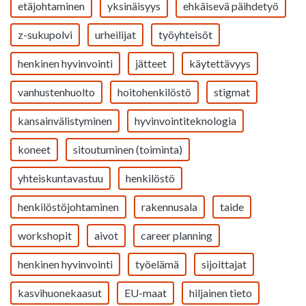
etäjohtaminen
yksinäisyys
ehkäisevä päihdetyö
z-sukupolvi
urheilijat
työyhteisöt
henkinen hyvinvointi
jätteet
käytettävyys
vanhustenhuolto
hoitohenkilöstö
stigmat
kansainvälistyminen
hyvinvointiteknologia
koneet
sitoutuminen (toiminta)
yhteiskuntavastuu
henkilöstö
henkilöstöjohtaminen
rakennusala
taide
workshopit
aivot
career planning
henkinen hyvinvointi
työelämä
sijoittajat
kasvihuonekaasut
EU-maat
hiljainen tieto