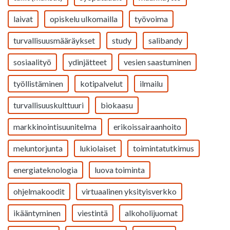
laivat
opiskelu ulkomailla
työvoima
turvallisuusmääräykset
study
salibandy
sosiaalityö
ydinjätteet
vesien saastuminen
työllistäminen
kotipalvelut
ilmailu
turvallisuuskulttuuri
biokaasu
markkinointisuunitelma
erikoissairaanhoito
meluntorjunta
lukiolaiset
toimintatutkimus
energiateknologia
luova toiminta
ohjelmakoodit
virtuaalinen yksityisverkko
ikääntyminen
viestintä
alkoholijuomat