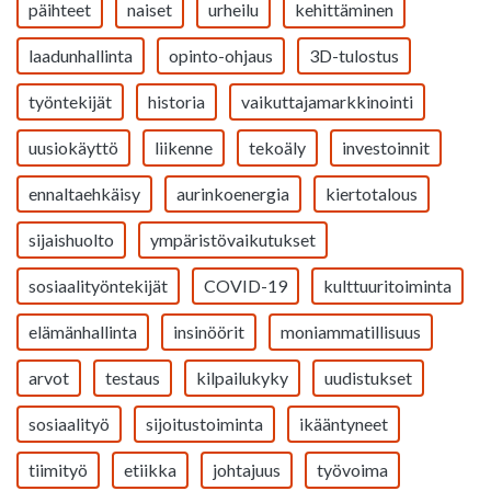
päihteet
naiset
urheilu
kehittäminen
laadunhallinta
opinto-ohjaus
3D-tulostus
työntekijät
historia
vaikuttajamarkkinointi
uusiokäyttö
liikenne
tekoäly
investoinnit
ennaltaehkäisy
aurinkoenergia
kiertotalous
sijaishuolto
ympäristövaikutukset
sosiaalityöntekijät
COVID-19
kulttuuritoiminta
elämänhallinta
insinöörit
moniammatillisuus
arvot
testaus
kilpailukyky
uudistukset
sosiaalityö
sijoitustoiminta
ikääntyneet
tiimityö
etiikka
johtajuus
työvoima