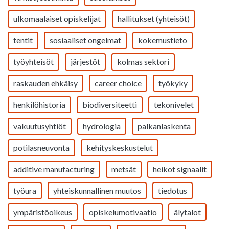
ulkomaalaiset opiskelijat
hallitukset (yhteisöt)
tentit
sosiaaliset ongelmat
kokemustieto
työyhteisöt
järjestöt
kolmas sektori
raskauden ehkäisy
career choice
työkyky
henkilöhistoria
biodiversiteetti
tekonivelet
vakuutusyhtiöt
hydrologia
palkanlaskenta
potilasneuvonta
kehityskeskustelut
additive manufacturing
metsät
heikot signaalit
työura
yhteiskunnallinen muutos
tiedotus
ympäristöoikeus
opiskelumotivaatio
älytalot