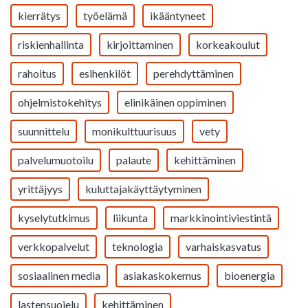
kierrätys
työelämä
ikääntyneet
riskienhallinta
kirjoittaminen
korkeakoulut
rahoitus
esihenkilöt
perehdyttäminen
ohjelmistokehitys
elinikäinen oppiminen
suunnittelu
monikulttuurisuus
vety
palvelumuotoilu
palaute
kehittäminen
yrittäjyys
kuluttajakäyttäytyminen
kyselytutkimus
liikunta
markkinointiviestintä
verkkopalvelut
teknologia
varhaiskasvatus
sosiaalinen media
asiakaskokemus
bioenergia
lastensuojelu
kehittäminen