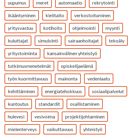
uupumus
meret
automaatio
rekrytointi
ikääntyminen
kielitaito
verkostoituminen
yritysvastuu
kotihoito
ohjelmointi
myynti
kuluttajat
simulointi
sairaanhoitajat
tekoäly
yritystoiminta
kansainvälinen yhteistyö
tutkimusmenetelmät
opiskelijaelämä
työn kuormittavuus
mainonta
vedenlaatu
kehittäminen
energiatehokkuus
sosiaalipalvelut
kuntoutus
standardit
osallistaminen
hulevesi
vesivoima
projektijohtaminen
mielenterveys
vaikuttavuus
yhteistyö