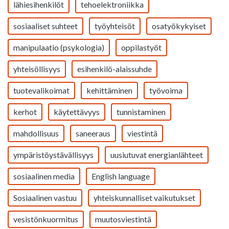
lähiesihenkilöt
tehoelektroniikka
sosiaaliset suhteet
työyhteisöt
osatyökykyiset
manipulaatio (psykologia)
oppilastyöt
yhteisöllisyys
esihenkilö-alaissuhde
tuotevalikoimat
kehittäminen
työvoima
kerhot
käytettävyys
tunnistaminen
mahdollisuus
saneeraus
viestintä
ympäristöystävällisyys
uusiutuvat energianlähteet
sosiaalinen media
English language
Sosiaalinen vastuu
yhteiskunnalliset vaikutukset
vesistönkuormitus
muutosviestintä