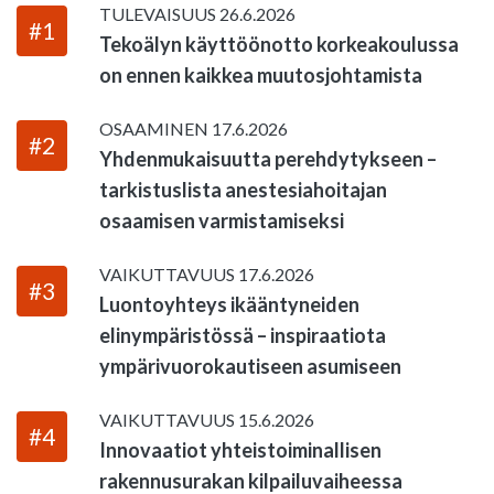
TULEVAISUUS
26.6.2026
#1
Tekoälyn käyttöönotto korkeakoulussa
on ennen kaikkea muutosjohtamista
OSAAMINEN
17.6.2026
#2
Yhdenmukaisuutta perehdytykseen –
tarkistuslista anestesiahoitajan
osaamisen varmistamiseksi
VAIKUTTAVUUS
17.6.2026
#3
Luontoyhteys ikääntyneiden
elinympäristössä – inspiraatiota
ympärivuorokautiseen asumiseen
VAIKUTTAVUUS
15.6.2026
#4
Innovaatiot yhteistoiminallisen
rakennusurakan kilpailuvaiheessa