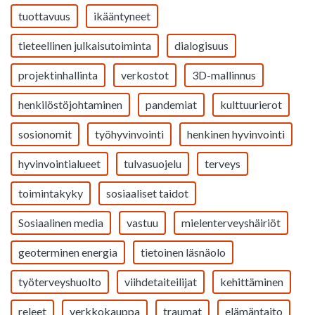
tuottavuus
ikääntyneet
tieteellinen julkaisutoiminta
dialogisuus
projektinhallinta
verkostot
3D-mallinnus
henkilöstöjohtaminen
pandemiat
kulttuurierot
sosionomit
työhyvinvointi
henkinen hyvinvointi
hyvinvointialueet
tulvasuojelu
terveys
toimintakyky
sosiaaliset taidot
Sosiaalinen media
vastuu
mielenterveyshäiriöt
geoterminen energia
tietoinen läsnäolo
työterveyshuolto
viihdetaiteilijat
kehittäminen
releet
verkkokauppa
traumat
elämäntaito