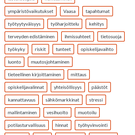
ympäristövaikutukset
Vaasa
tapahtumat
työtyytyväisyys
työharjoittelu
kehitys
terveyden edistäminen
ihmissuhteet
tietosuoja
työkyky
riskit
tunteet
opiskelijavaihto
luonto
muutosjohtaminen
tieteellinen kirjoittaminen
mittaus
opiskelijavalinnat
yhteisöllisyys
päästöt
kannattavuus
sähkömarkkinat
stressi
mallintaminen
vesihuolto
muotoilu
potilasturvallisuus
hinnat
työhyvinvointi