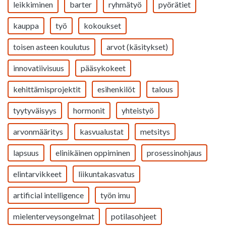
leikkiminen
barter
ryhmätyö
pyörätiet
kauppa
työ
kokoukset
toisen asteen koulutus
arvot (käsitykset)
innovatiivisuus
pääsykokeet
kehittämisprojektit
esihenkilöt
talous
tyytyväisyys
hormonit
yhteistyö
arvonmääritys
kasvualustat
metsitys
lapsuus
elinikäinen oppiminen
prosessinohjaus
elintarvikkeet
liikuntakasvatus
artificial intelligence
työn imu
mielenterveysongelmat
potilasohjeet