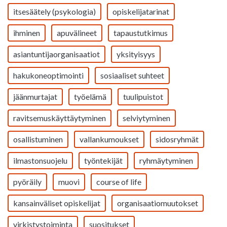
itsesäätely (psykologia)
opiskelijatarinat
ihminen
apuvälineet
tapaustutkimus
asiantuntijaorganisaatiot
yksityisyys
hakukoneoptimointi
sosiaaliset suhteet
jäänmurtajat
työelämä
tuulipuistot
ravitsemuskäyttäytyminen
selviytyminen
osallistuminen
vallankumoukset
sidosryhmät
ilmastonsuojelu
työntekijät
ryhmäytyminen
pyöräily
muovi
course of life
kansainväliset opiskelijat
organisaatiomuutokset
virkistystoiminta
suositukset