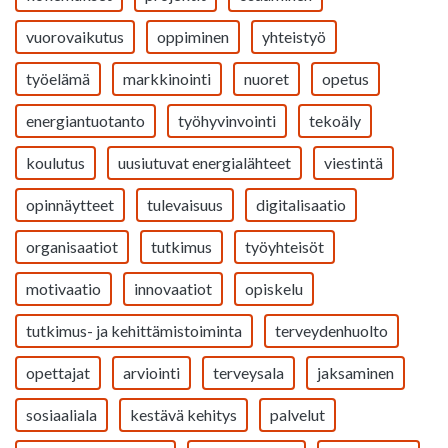
vuorovaikutus
oppiminen
yhteistyö
työelämä
markkinointi
nuoret
opetus
energiantuotanto
työhyvinvointi
tekoäly
koulutus
uusiutuvat energialähteet
viestintä
opinnäytteet
tulevaisuus
digitalisaatio
organisaatiot
tutkimus
työyhteisöt
motivaatio
innovaatiot
opiskelu
tutkimus- ja kehittämistoiminta
terveydenhuolto
opettajat
arviointi
terveysala
jaksaminen
sosiaaliala
kestävä kehitys
palvelut