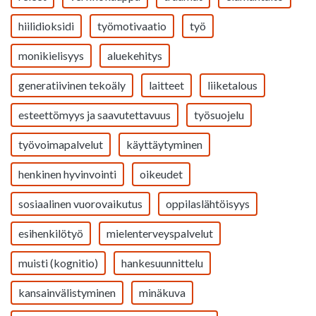
hiilidioksidi
työmotivaatio
työ
monikielisyys
aluekehitys
generatiivinen tekoäly
laitteet
liiketalous
esteettömyys ja saavutettavuus
työsuojelu
työvoimapalvelut
käyttäytyminen
henkinen hyvinvointi
oikeudet
sosiaalinen vuorovaikutus
oppilaslähtöisyys
esihenkilötyö
mielenterveyspalvelut
muisti (kognitio)
hankesuunnittelu
kansainvälistyminen
minäkuva