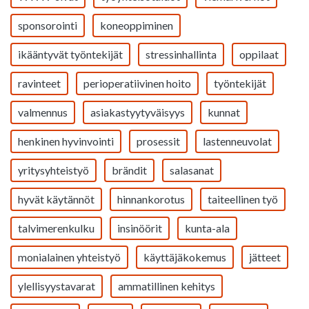
sponsorointi
koneoppiminen
ikääntyvät työntekijät
stressinhallinta
oppilaat
ravinteet
perioperatiivinen hoito
työntekijät
valmennus
asiakastyytyväisyys
kunnat
henkinen hyvinvointi
prosessit
lastenneuvolat
yritysyhteistyö
brändit
salasanat
hyvät käytännöt
hinnankorotus
taiteellinen työ
talvimerenkulku
insinöörit
kunta-ala
monialainen yhteistyö
käyttäjäkokemus
jätteet
ylellisyystavarat
ammatillinen kehitys