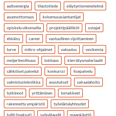
aaltoenergia
tilastotiede
eläytymismenetelmä
asunnottomuus
kokemusasiantuntijat
opiskelu ulkomailla
projektipäälliköt
ostajat
ehkäisy
career
vastuullinen sijoittaminen
turve
mikro-ohjaimet
vakuutus
vesikemia
meijeriteollisuus
lobbaus
kierrätysmateriaalit
sähköiset palvelut
konkurssi
itsepalvelu
valmistustekniikka
avustukset
sairaalahoito
tutkinnot
yrittäminen
lomakkeet
rakennettu ympäristö
työelämäyhteydet
tullit (maksut)
syöpätaudit
maankäyttö