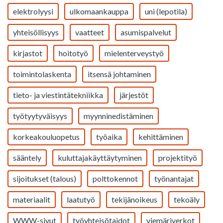
elektrolyysi
ulkomaankauppa
uni (lepotila)
yhteisöllisyys
vaatteet
asumispalvelut
kirjastot
hoitotyö
mielenterveystyö
toimintolaskenta
itsensä johtaminen
tieto- ja viestintätekniikka
järjestöt
työtyytyväisyys
myynninedistäminen
korkeakouluopetus
työaika
kehittäminen
sääntely
kuluttajakäyttäytyminen
projektityö
sijoitukset (talous)
polttokennot
työnantajat
materiaalit
laatutyö
tekijänoikeus
tekoäly
WWW-sivut
työyhteisötaidot
viemäriverkot