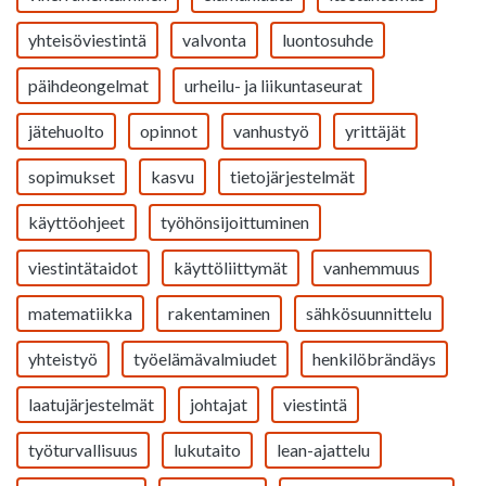
yhteisöviestintä
valvonta
luontosuhde
päihdeongelmat
urheilu- ja liikuntaseurat
jätehuolto
opinnot
vanhustyö
yrittäjät
sopimukset
kasvu
tietojärjestelmät
käyttöohjeet
työhönsijoittuminen
viestintätaidot
käyttöliittymät
vanhemmuus
matematiikka
rakentaminen
sähkösuunnittelu
yhteistyö
työelämävalmiudet
henkilöbrändäys
laatujärjestelmät
johtajat
viestintä
työturvallisuus
lukutaito
lean-ajattelu