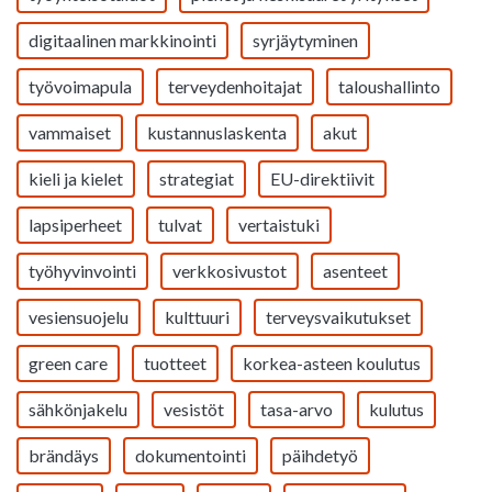
digitaalinen markkinointi
syrjäytyminen
työvoimapula
terveydenhoitajat
taloushallinto
vammaiset
kustannuslaskenta
akut
kieli ja kielet
strategiat
EU-direktiivit
lapsiperheet
tulvat
vertaistuki
työhyvinvointi
verkkosivustot
asenteet
vesiensuojelu
kulttuuri
terveysvaikutukset
green care
tuotteet
korkea-asteen koulutus
sähkönjakelu
vesistöt
tasa-arvo
kulutus
brändäys
dokumentointi
päihdetyö