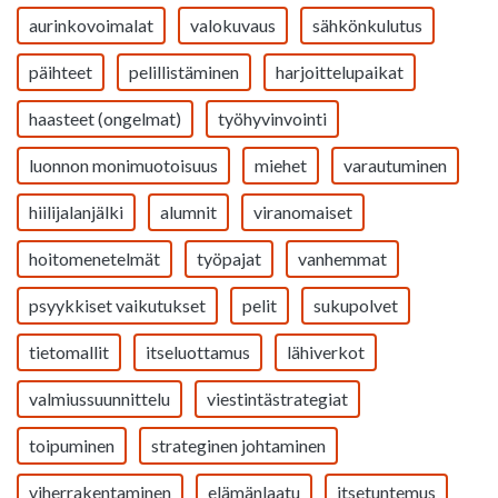
aurinkovoimalat
valokuvaus
sähkönkulutus
päihteet
pelillistäminen
harjoittelupaikat
haasteet (ongelmat)
työhyvinvointi
luonnon monimuotoisuus
miehet
varautuminen
hiilijalanjälki
alumnit
viranomaiset
hoitomenetelmät
työpajat
vanhemmat
psyykkiset vaikutukset
pelit
sukupolvet
tietomallit
itseluottamus
lähiverkot
valmiussuunnittelu
viestintästrategiat
toipuminen
strateginen johtaminen
viherrakentaminen
elämänlaatu
itsetuntemus