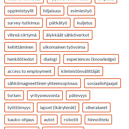
oppimistyylit
hiljaisuus
esimiestyö
survey-tutkimus
pätkätyö
kuljetus
vihreä siirtymä
älykkäät sähköverkot
kehittäminen
ulkomainen työvoima
henkilötiedot
dialogi
experiences (knowledge)
access to employment
kiinteistönvälittäjät
sähkömagneettinen yhteensopivuus
sosiaaliohjaajat
torium
yritysneuvonta
pätevyys
työttömyys
lapset (ikäryhmät)
viheralueet
kauko-ohjaus
autot
robotit
hinnoittelu