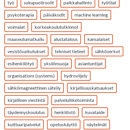
työ
sukupuoliroolit
palkkahallinto
työtilat
psykoterapia
päiväkodit
machine learning
voimalat
korkeakoulututkinnot
maaseutumatkailu
alustatalous
kansalaiset
vesistövaikutukset
tekniset tieteet
sähköverkot
esihenkilötyö
yksilönsuoja
asiantuntijat
organisations (systems)
hydroviljely
sähkömagneettinen säteily
kirjallisuuskatsaukset
kirjallinen viestintä
palveluliiketoiminta
täydennyskoulutus
henkilöstö
kuvataide
kulttuuripalvelut
opetuskäyttö
näytelmät