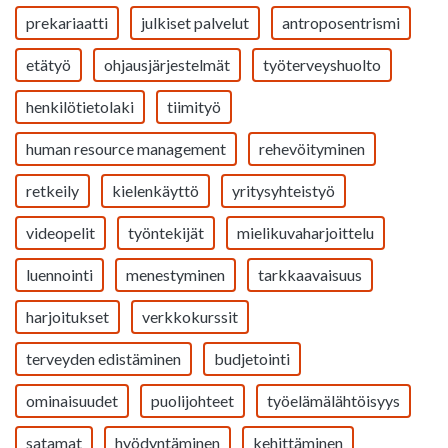
prekariaatti
julkiset palvelut
antroposentrismi
etätyö
ohjausjärjestelmät
työterveyshuolto
henkilötietolaki
tiimityö
human resource management
rehevöityminen
retkeily
kielenkäyttö
yritysyhteistyö
videopelit
työntekijät
mielikuvaharjoittelu
luennointi
menestyminen
tarkkaavaisuus
harjoitukset
verkkokurssit
terveyden edistäminen
budjetointi
ominaisuudet
puolijohteet
työelämälähtöisyys
satamat
hyödyntäminen
kehittäminen