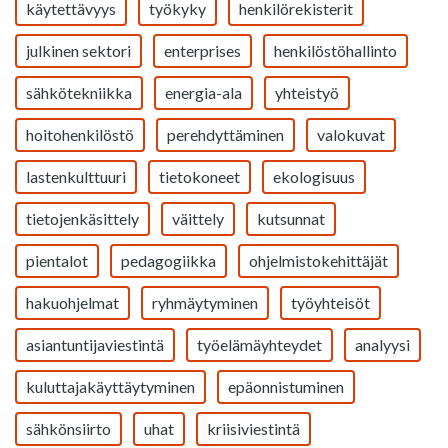
käytettävyys
työkyky
henkilörekisterit
julkinen sektori
enterprises
henkilöstöhallinto
sähkötekniikka
energia-ala
yhteistyö
hoitohenkilöstö
perehdyttäminen
valokuvat
lastenkulttuuri
tietokoneet
ekologisuus
tietojenkäsittely
väittely
kutsunnat
pientalot
pedagogiikka
ohjelmistokehittäjät
hakuohjelmat
ryhmäytyminen
työyhteisöt
asiantuntijaviestintä
työelämäyhteydet
analyysi
kuluttajakäyttäytyminen
epäonnistuminen
sähkönsiirto
uhat
kriisiviestintä