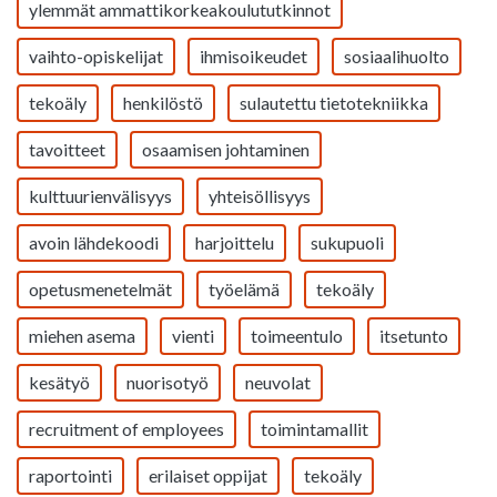
ylemmät ammattikorkeakoulututkinnot
vaihto-opiskelijat
ihmisoikeudet
sosiaalihuolto
tekoäly
henkilöstö
sulautettu tietotekniikka
tavoitteet
osaamisen johtaminen
kulttuurienvälisyys
yhteisöllisyys
avoin lähdekoodi
harjoittelu
sukupuoli
opetusmenetelmät
työelämä
tekoäly
miehen asema
vienti
toimeentulo
itsetunto
kesätyö
nuorisotyö
neuvolat
recruitment of employees
toimintamallit
raportointi
erilaiset oppijat
tekoäly