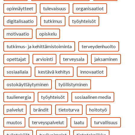
opinnäytteet
tulevaisuus
organisaatiot
digitalisaatio
tutkimus
työyhteisöt
motivaatio
opiskelu
tutkimus- ja kehittämistoiminta
terveydenhuolto
opettajat
arviointi
terveysala
jaksaminen
sosiaaliala
kestävä kehitys
innovaatiot
ostokäyttäytyminen
työllistyminen
tuulienergia
työyhteisöt
sosiaalinen media
palvelut
brändit
tietoturva
hoitotyö
muutos
terveyspalvelut
laatu
turvallisuus
työntekijät
tuulivoimalat
tietotekniikka