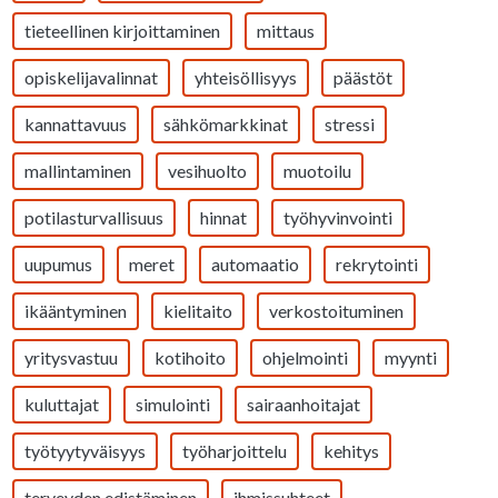
tieteellinen kirjoittaminen
mittaus
opiskelijavalinnat
yhteisöllisyys
päästöt
kannattavuus
sähkömarkkinat
stressi
mallintaminen
vesihuolto
muotoilu
potilasturvallisuus
hinnat
työhyvinvointi
uupumus
meret
automaatio
rekrytointi
ikääntyminen
kielitaito
verkostoituminen
yritysvastuu
kotihoito
ohjelmointi
myynti
kuluttajat
simulointi
sairaanhoitajat
työtyytyväisyys
työharjoittelu
kehitys
terveyden edistäminen
ihmissuhteet