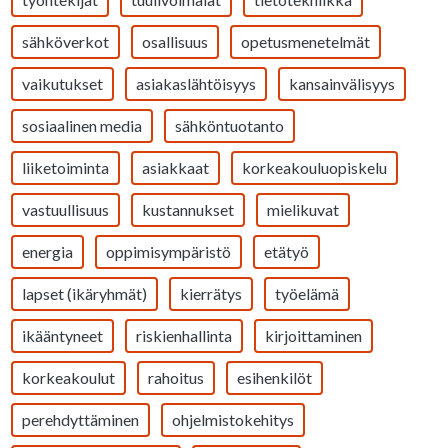
sähköverkot
osallisuus
opetusmenetelmät
vaikutukset
asiakaslähtöisyys
kansainvälisyys
sosiaalinen media
sähköntuotanto
liiketoiminta
asiakkaat
korkeakouluopiskelu
vastuullisuus
kustannukset
mielikuvat
energia
oppimisympäristö
etätyö
lapset (ikäryhmät)
kierrätys
työelämä
ikääntyneet
riskienhallinta
kirjoittaminen
korkeakoulut
rahoitus
esihenkilöt
perehdyttäminen
ohjelmistokehitys