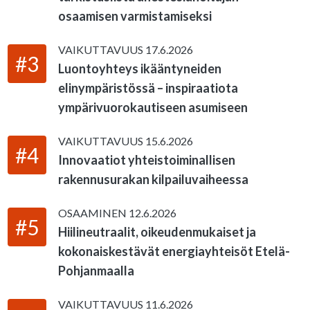
osaamisen varmistamiseksi
VAIKUTTAVUUS
17.6.2026
#3
Luontoyhteys ikääntyneiden
elinympäristössä – inspiraatiota
ympärivuorokautiseen asumiseen
VAIKUTTAVUUS
15.6.2026
#4
Innovaatiot yhteistoiminallisen
rakennusurakan kilpailuvaiheessa
OSAAMINEN
12.6.2026
#5
Hiilineutraalit, oikeudenmukaiset ja
kokonaiskestävät energiayhteisöt Etelä-
Pohjanmaalla
VAIKUTTAVUUS
11.6.2026