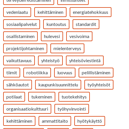
vedenlaatu
kehittäminen
energiatehokkuus
sosiaalipalvelut
kuntoutus
standardit
osallistaminen
hulevesi
vesivoima
projektijohtaminen
mielenterveys
vaikuttavuus
yhteistyö
yhteisöviestintä
tiimit
robotiikka
luovuus
pelillistäminen
sähköautot
kaupunkisuunnittelu
työyhteisöt
potilaat
tukeminen
tuotekehitys
organisaatiokulttuuri
työhyvinvointi
kehittäminen
ammattitaito
hyötykäyttö