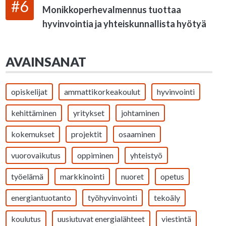
#6
Monikkoperhevalmennus tuottaa
hyvinvointia ja yhteiskunnallista hyötyä
AVAINSANAT
opiskelijat
ammattikorkeakoulut
hyvinvointi
kehittäminen
yritykset
johtaminen
kokemukset
projektit
osaaminen
vuorovaikutus
oppiminen
yhteistyö
työelämä
markkinointi
nuoret
opetus
energiantuotanto
työhyvinvointi
tekoäly
koulutus
uusiutuvat energialähteet
viestintä