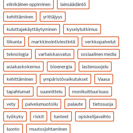
elinikäinen oppiminen
lainsäädäntö
kehittäminen
yrittäjyys
kuluttajakäyttäytyminen
kyselytutkimus
liikunta
markkinointiviestintä
verkkopalvelut
teknologia
varhaiskasvatus
sosiaalinen media
asiakaskokemus
bioenergia
lastensuojelu
kehittäminen
ympäristövaikutukset
Vaasa
tapahtumat
suunnittelu
monikulttuurisuus
vety
palvelumuotoilu
palaute
tietosuoja
työkyky
riskit
tunteet
opiskelijavaihto
luonto
muutosjohtaminen