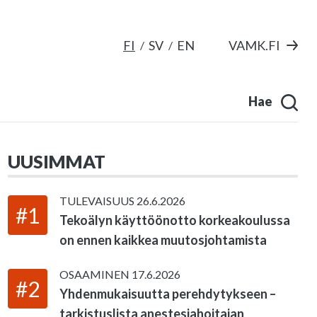
FI
SV
EN
VAMK.FI
Hae
UUSIMMAT
TULEVAISUUS
26.6.2026
#1
Tekoälyn käyttöönotto korkeakoulussa
on ennen kaikkea muutosjohtamista
OSAAMINEN
17.6.2026
#2
Yhdenmukaisuutta perehdytykseen –
tarkistuslista anestesiahoitajan