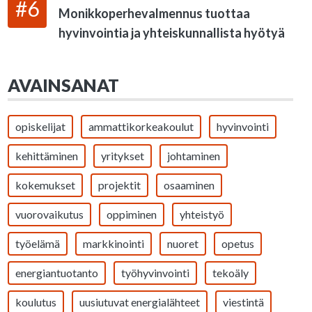
#6
Monikkoperhevalmennus tuottaa
hyvinvointia ja yhteiskunnallista hyötyä
AVAINSANAT
opiskelijat
ammattikorkeakoulut
hyvinvointi
kehittäminen
yritykset
johtaminen
kokemukset
projektit
osaaminen
vuorovaikutus
oppiminen
yhteistyö
työelämä
markkinointi
nuoret
opetus
energiantuotanto
työhyvinvointi
tekoäly
koulutus
uusiutuvat energialähteet
viestintä