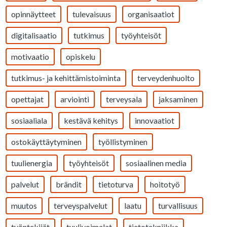
opinnäytteet
tulevaisuus
organisaatiot
digitalisaatio
tutkimus
työyhteisöt
motivaatio
opiskelu
tutkimus- ja kehittämistoiminta
terveydenhuolto
opettajat
arviointi
terveysala
jaksaminen
sosiaaliala
kestävä kehitys
innovaatiot
ostokäyttäytyminen
työllistyminen
tuulienergia
työyhteisöt
sosiaalinen media
palvelut
brändit
tietoturva
hoitotyö
muutos
terveyspalvelut
laatu
turvallisuus
työntekijät
tuulivoimalat
tietotekniikka