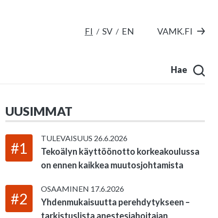
FI
SV
EN
VAMK.FI
Hae
UUSIMMAT
TULEVAISUUS
26.6.2026
#1
Tekoälyn käyttöönotto korkeakoulussa
on ennen kaikkea muutosjohtamista
OSAAMINEN
17.6.2026
#2
Yhdenmukaisuutta perehdytykseen –
tarkistuslista anestesiahoitajan