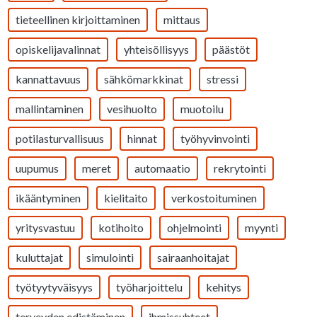
tieteellinen kirjoittaminen
mittaus
opiskelijavalinnat
yhteisöllisyys
päästöt
kannattavuus
sähkömarkkinat
stressi
mallintaminen
vesihuolto
muotoilu
potilasturvallisuus
hinnat
työhyvinvointi
uupumus
meret
automaatio
rekrytointi
ikääntyminen
kielitaito
verkostoituminen
yritysvastuu
kotihoito
ohjelmointi
myynti
kuluttajat
simulointi
sairaanhoitajat
työtyytyväisyys
työharjoittelu
kehitys
terveyden edistäminen
ihmissuhteet