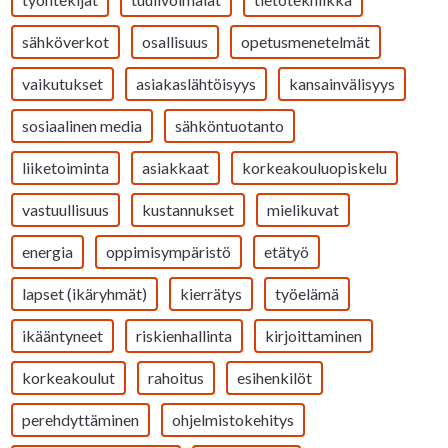
sähköverkot
osallisuus
opetusmenetelmät
vaikutukset
asiakaslähtöisyys
kansainvälisyys
sosiaalinen media
sähköntuotanto
liiketoiminta
asiakkaat
korkeakouluopiskelu
vastuullisuus
kustannukset
mielikuvat
energia
oppimisympäristö
etätyö
lapset (ikäryhmät)
kierrätys
työelämä
ikääntyneet
riskienhallinta
kirjoittaminen
korkeakoulut
rahoitus
esihenkilöt
perehdyttäminen
ohjelmistokehitys