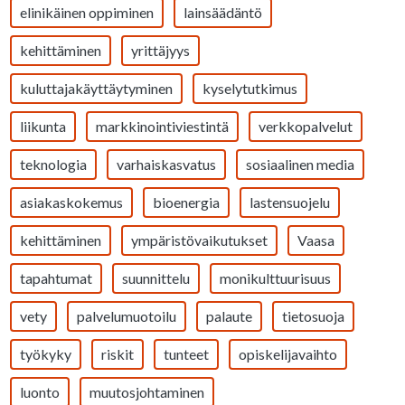
elinikäinen oppiminen
lainsäädäntö
kehittäminen
yrittäjyys
kuluttajakäyttäytyminen
kyselytutkimus
liikunta
markkinointiviestintä
verkkopalvelut
teknologia
varhaiskasvatus
sosiaalinen media
asiakaskokemus
bioenergia
lastensuojelu
kehittäminen
ympäristövaikutukset
Vaasa
tapahtumat
suunnittelu
monikulttuurisuus
vety
palvelumuotoilu
palaute
tietosuoja
työkyky
riskit
tunteet
opiskelijavaihto
luonto
muutosjohtaminen