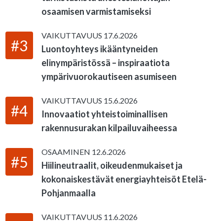
osaamisen varmistamiseksi
VAIKUTTAVUUS
17.6.2026
#3
Luontoyhteys ikääntyneiden
elinympäristössä – inspiraatiota
ympärivuorokautiseen asumiseen
VAIKUTTAVUUS
15.6.2026
#4
Innovaatiot yhteistoiminallisen
rakennusurakan kilpailuvaiheessa
OSAAMINEN
12.6.2026
#5
Hiilineutraalit, oikeudenmukaiset ja
kokonaiskestävät energiayhteisöt Etelä-
Pohjanmaalla
VAIKUTTAVUUS
11.6.2026