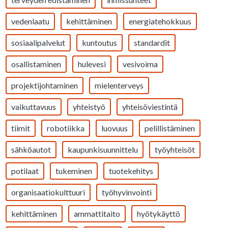
vedenlaatu
kehittäminen
energiatehokkuus
sosiaalipalvelut
kuntoutus
standardit
osallistaminen
hulevesi
vesivoima
projektijohtaminen
mielenterveys
vaikuttavuus
yhteistyö
yhteisöviestintä
tiimit
robotiikka
luovuus
pelillistäminen
sähköautot
kaupunkisuunnittelu
työyhteisöt
potilaat
tukeminen
tuotekehitys
organisaatiokulttuuri
työhyvinvointi
kehittäminen
ammattitaito
hyötykäyttö