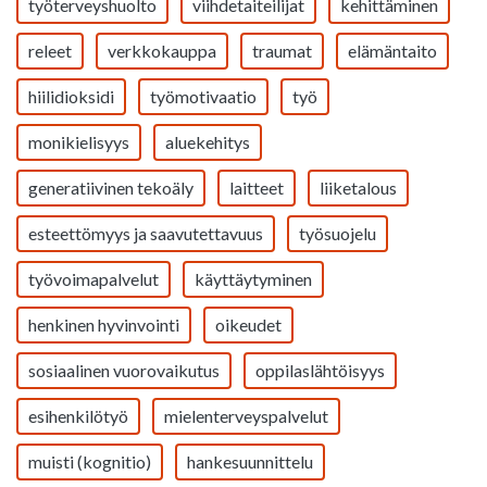
työterveyshuolto
viihdetaiteilijat
kehittäminen
releet
verkkokauppa
traumat
elämäntaito
hiilidioksidi
työmotivaatio
työ
monikielisyys
aluekehitys
generatiivinen tekoäly
laitteet
liiketalous
esteettömyys ja saavutettavuus
työsuojelu
työvoimapalvelut
käyttäytyminen
henkinen hyvinvointi
oikeudet
sosiaalinen vuorovaikutus
oppilaslähtöisyys
esihenkilötyö
mielenterveyspalvelut
muisti (kognitio)
hankesuunnittelu