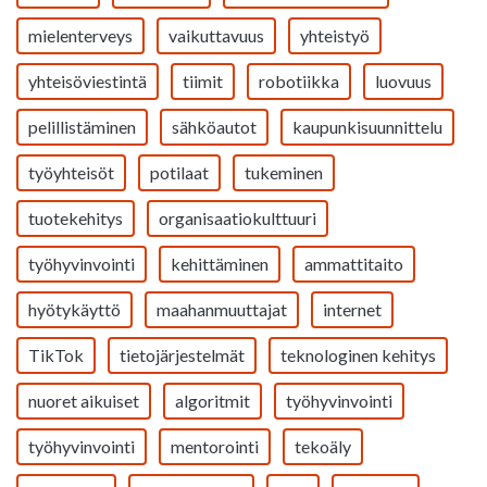
mielenterveys
vaikuttavuus
yhteistyö
yhteisöviestintä
tiimit
robotiikka
luovuus
pelillistäminen
sähköautot
kaupunkisuunnittelu
työyhteisöt
potilaat
tukeminen
tuotekehitys
organisaatiokulttuuri
työhyvinvointi
kehittäminen
ammattitaito
hyötykäyttö
maahanmuuttajat
internet
TikTok
tietojärjestelmät
teknologinen kehitys
nuoret aikuiset
algoritmit
työhyvinvointi
työhyvinvointi
mentorointi
tekoäly