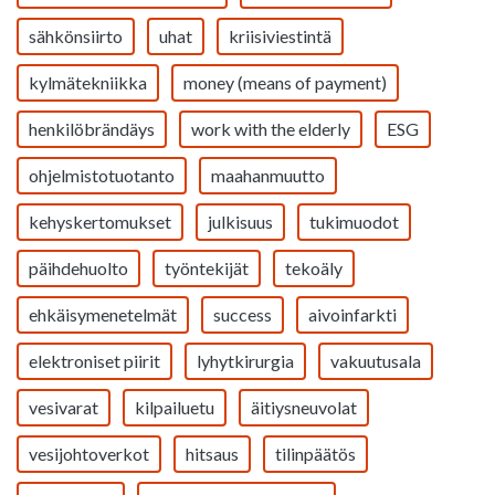
sähkönsiirto
uhat
kriisiviestintä
kylmätekniikka
money (means of payment)
henkilöbrändäys
work with the elderly
ESG
ohjelmistotuotanto
maahanmuutto
kehyskertomukset
julkisuus
tukimuodot
päihdehuolto
työntekijät
tekoäly
ehkäisymenetelmät
success
aivoinfarkti
elektroniset piirit
lyhytkirurgia
vakuutusala
vesivarat
kilpailuetu
äitiysneuvolat
vesijohtoverkot
hitsaus
tilinpäätös