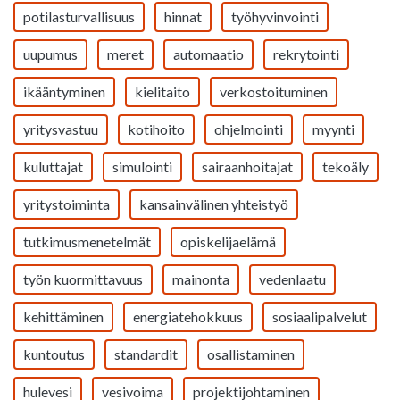
potilasturvallisuus
hinnat
työhyvinvointi
uupumus
meret
automaatio
rekrytointi
ikääntyminen
kielitaito
verkostoituminen
yritysvastuu
kotihoito
ohjelmointi
myynti
kuluttajat
simulointi
sairaanhoitajat
tekoäly
yritystoiminta
kansainvälinen yhteistyö
tutkimusmenetelmät
opiskelijaelämä
työn kuormittavuus
mainonta
vedenlaatu
kehittäminen
energiatehokkuus
sosiaalipalvelut
kuntoutus
standardit
osallistaminen
hulevesi
vesivoima
projektijohtaminen