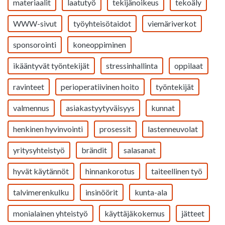
materiaalit
laatutyö
tekijänoikeus
tekoäly
WWW-sivut
työyhteisötaidot
viemäriverkot
sponsorointi
koneoppiminen
ikääntyvät työntekijät
stressinhallinta
oppilaat
ravinteet
perioperatiivinen hoito
työntekijät
valmennus
asiakastyytyväisyys
kunnat
henkinen hyvinvointi
prosessit
lastenneuvolat
yritysyhteistyö
brändit
salasanat
hyvät käytännöt
hinnankorotus
taiteellinen työ
talvimerenkulku
insinöörit
kunta-ala
monialainen yhteistyö
käyttäjäkokemus
jätteet