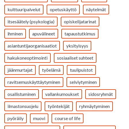
kulttuuripalvelut
opetuskäyttö
näytelmät
itsesäätely (psykologia)
opiskelijatarinat
ihminen
apuvälineet
tapaustutkimus
asiantuntijaorganisaatiot
yksityisyys
hakukoneoptimointi
sosiaaliset suhteet
jäänmurtajat
työelämä
tuulipuistot
ravitsemuskäyttäytyminen
selviytyminen
osallistuminen
vallankumoukset
sidosryhmät
ilmastonsuojelu
työntekijät
ryhmäytyminen
pyöräily
muovi
course of life