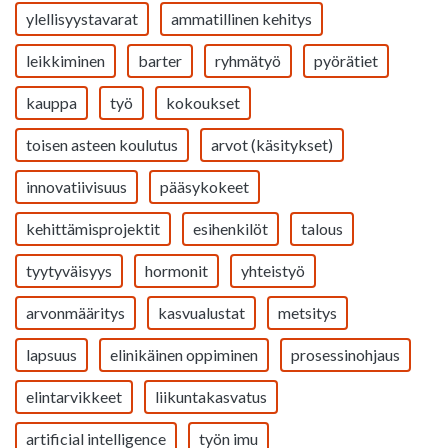
ylellisyystavarat
ammatillinen kehitys
leikkiminen
barter
ryhmätyö
pyörätiet
kauppa
työ
kokoukset
toisen asteen koulutus
arvot (käsitykset)
innovatiivisuus
pääsykokeet
kehittämisprojektit
esihenkilöt
talous
tyytyväisyys
hormonit
yhteistyö
arvonmääritys
kasvualustat
metsitys
lapsuus
elinikäinen oppiminen
prosessinohjaus
elintarvikkeet
liikuntakasvatus
artificial intelligence
työn imu