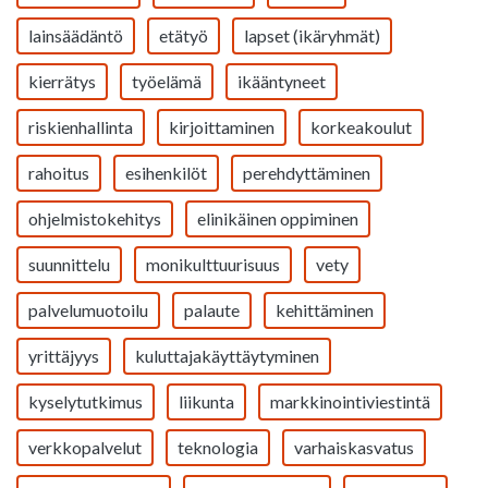
lainsäädäntö
etätyö
lapset (ikäryhmät)
kierrätys
työelämä
ikääntyneet
riskienhallinta
kirjoittaminen
korkeakoulut
rahoitus
esihenkilöt
perehdyttäminen
ohjelmistokehitys
elinikäinen oppiminen
suunnittelu
monikulttuurisuus
vety
palvelumuotoilu
palaute
kehittäminen
yrittäjyys
kuluttajakäyttäytyminen
kyselytutkimus
liikunta
markkinointiviestintä
verkkopalvelut
teknologia
varhaiskasvatus