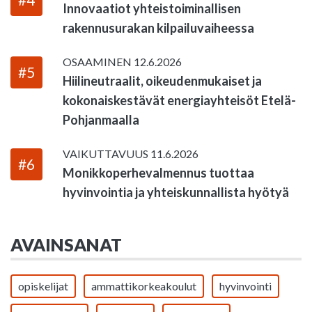
Innovaatiot yhteistoiminallisen
rakennusurakan kilpailuvaiheessa
OSAAMINEN
12.6.2026
#5
Hiilineutraalit, oikeudenmukaiset ja
kokonaiskestävät energiayhteisöt Etelä-
Pohjanmaalla
VAIKUTTAVUUS
11.6.2026
#6
Monikkoperhevalmennus tuottaa
hyvinvointia ja yhteiskunnallista hyötyä
AVAINSANAT
opiskelijat
ammattikorkeakoulut
hyvinvointi