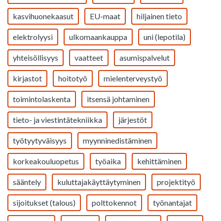
kasvihuonekaasut
EU-maat
hiljainen tieto
elektrolyysi
ulkomaankauppa
uni (lepotila)
yhteisöllisyys
vaatteet
asumispalvelut
kirjastot
hoitotyö
mielenterveystyö
toimintolaskenta
itsensä johtaminen
tieto- ja viestintätekniikka
järjestöt
työtyytyväisyys
myynninedistäminen
korkeakouluopetus
työaika
kehittäminen
sääntely
kuluttajakäyttäytyminen
projektityö
sijoitukset (talous)
polttokennot
työnantajat