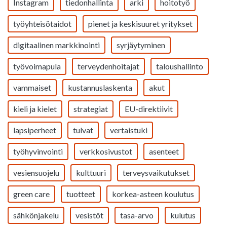
Instagram
tiedonhallinta
arki
hoitotyö
työyhteisötaidot
pienet ja keskisuuret yritykset
digitaalinen markkinointi
syrjäytyminen
työvoimapula
terveydenhoitajat
taloushallinto
vammaiset
kustannuslaskenta
akut
kieli ja kielet
strategiat
EU-direktiivit
lapsiperheet
tulvat
vertaistuki
työhyvinvointi
verkkosivustot
asenteet
vesiensuojelu
kulttuuri
terveysvaikutukset
green care
tuotteet
korkea-asteen koulutus
sähkönjakelu
vesistöt
tasa-arvo
kulutus