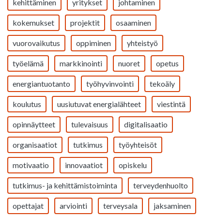
kehittäminen
yritykset
johtaminen
kokemukset
projektit
osaaminen
vuorovaikutus
oppiminen
yhteistyö
työelämä
markkinointi
nuoret
opetus
energiantuotanto
työhyvinvointi
tekoäly
koulutus
uusiutuvat energialähteet
viestintä
opinnäytteet
tulevaisuus
digitalisaatio
organisaatiot
tutkimus
työyhteisöt
motivaatio
innovaatiot
opiskelu
tutkimus- ja kehittämistoiminta
terveydenhuolto
opettajat
arviointi
terveysala
jaksaminen