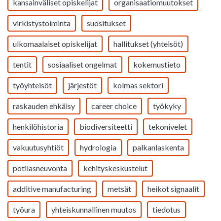
kansainväliset opiskelijat
organisaatiomuutokset
virkistystoiminta
suositukset
ulkomaalaiset opiskelijat
hallitukset (yhteisöt)
tentit
sosiaaliset ongelmat
kokemustieto
työyhteisöt
järjestöt
kolmas sektori
raskauden ehkäisy
career choice
työkyky
henkilöhistoria
biodiversiteetti
tekonivelet
vakuutusyhtiöt
hydrologia
palkanlaskenta
potilasneuvonta
kehityskeskustelut
additive manufacturing
metsät
heikot signaalit
työura
yhteiskunnallinen muutos
tiedotus