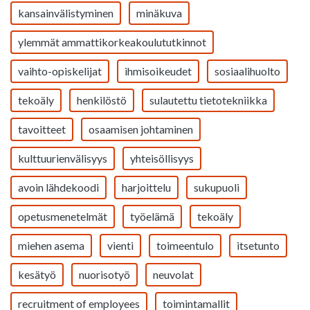
kansainvälistyminen
minäkuva
ylemmät ammattikorkeakoulututkinnot
vaihto-opiskelijat
ihmisoikeudet
sosiaalihuolto
tekoäly
henkilöstö
sulautettu tietotekniikka
tavoitteet
osaamisen johtaminen
kulttuurienvälisyys
yhteisöllisyys
avoin lähdekoodi
harjoittelu
sukupuoli
opetusmenetelmät
työelämä
tekoäly
miehen asema
vienti
toimeentulo
itsetunto
kesätyö
nuorisotyö
neuvolat
recruitment of employees
toimintamallit