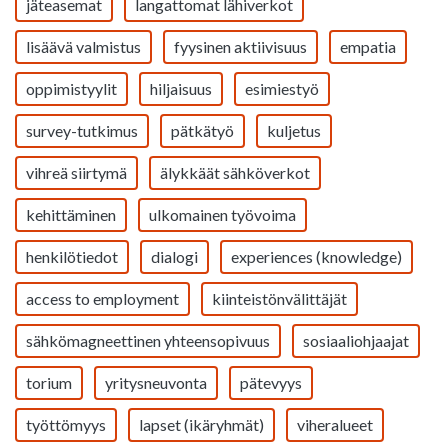
jäteasemat
langattomat lähiverkot
lisäävä valmistus
fyysinen aktiivisuus
empatia
oppimistyylit
hiljaisuus
esimiestyö
survey-tutkimus
pätkätyö
kuljetus
vihreä siirtymä
älykkäät sähköverkot
kehittäminen
ulkomainen työvoima
henkilötiedot
dialogi
experiences (knowledge)
access to employment
kiinteistönvälittäjät
sähkömagneettinen yhteensopivuus
sosiaaliohjaajat
torium
yritysneuvonta
pätevyys
työttömyys
lapset (ikäryhmät)
viheralueet