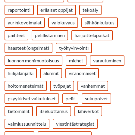
raportointi
erilaiset oppijat
tekoäly
aurinkovoimalat
valokuvaus
sähkönkulutus
päihteet
pelillistäminen
harjoittelupaikat
haasteet (ongelmat)
työhyvinvointi
luonnon monimuotoisuus
miehet
varautuminen
hiilijalanjälki
alumnit
viranomaiset
hoitomenetelmät
työpajat
vanhemmat
psyykkiset vaikutukset
pelit
sukupolvet
tietomallit
itseluottamus
lähiverkot
valmiussuunnittelu
viestintästrategiat