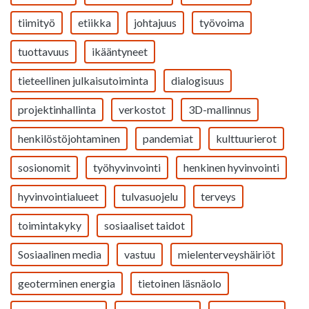
tiimityö
etiikka
johtajuus
työvoima
tuottavuus
ikääntyneet
tieteellinen julkaisutoiminta
dialogisuus
projektinhallinta
verkostot
3D-mallinnus
henkilöstöjohtaminen
pandemiat
kulttuurierot
sosionomit
työhyvinvointi
henkinen hyvinvointi
hyvinvointialueet
tulvasuojelu
terveys
toimintakyky
sosiaaliset taidot
Sosiaalinen media
vastuu
mielenterveyshäiriöt
geoterminen energia
tietoinen läsnäolo