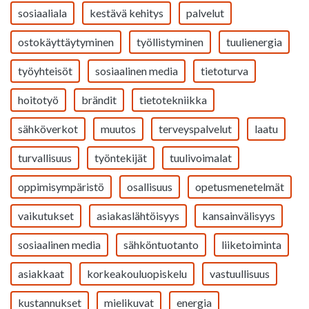
sosiaaliala
kestävä kehitys
palvelut
ostokäyttäytyminen
työllistyminen
tuulienergia
työyhteisöt
sosiaalinen media
tietoturva
hoitotyö
brändit
tietotekniikka
sähköverkot
muutos
terveyspalvelut
laatu
turvallisuus
työntekijät
tuulivoimalat
oppimisympäristö
osallisuus
opetusmenetelmät
vaikutukset
asiakaslähtöisyys
kansainvälisyys
sosiaalinen media
sähköntuotanto
liiketoiminta
asiakkaat
korkeakouluopiskelu
vastuullisuus
kustannukset
mielikuvat
energia