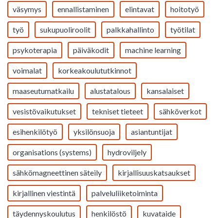
väsymys
ennallistaminen
elintavat
hoitotyö
työ
sukupuoliroolit
palkkahallinto
työtilat
psykoterapia
päiväkodit
machine learning
voimalat
korkeakoulututkinnot
maaseutumatkailu
alustatalous
kansalaiset
vesistövaikutukset
tekniset tieteet
sähköverkot
esihenkilötyö
yksilönsuoja
asiantuntijat
organisations (systems)
hydroviljely
sähkömagneettinen säteily
kirjallisuuskatsaukset
kirjallinen viestintä
palveluliiketoiminta
täydennyskoulutus
henkilöstö
kuvataide