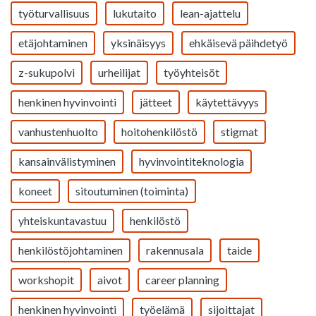
työturvallisuus
lukutaito
lean-ajattelu
etäjohtaminen
yksinäisyys
ehkäisevä päihdetyö
z-sukupolvi
urheilijat
työyhteisöt
henkinen hyvinvointi
jätteet
käytettävyys
vanhustenhuolto
hoitohenkilöstö
stigmat
kansainvälistyminen
hyvinvointiteknologia
koneet
sitoutuminen (toiminta)
yhteiskuntavastuu
henkilöstö
henkilöstöjohtaminen
rakennusala
taide
workshopit
aivot
career planning
henkinen hyvinvointi
työelämä
sijoittajat