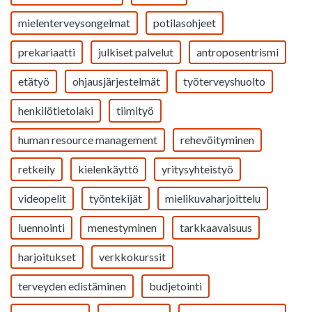
mielenterveysongelmat
potilasohjeet
prekariaatti
julkiset palvelut
antroposentrismi
etätyö
ohjausjärjestelmät
työterveyshuolto
henkilötietolaki
tiimityö
human resource management
rehevöityminen
retkeily
kielenkäyttö
yritysyhteistyö
videopelit
työntekijät
mielikuvaharjoittelu
luennointi
menestyminen
tarkkaavaisuus
harjoitukset
verkkokurssit
terveyden edistäminen
budjetointi