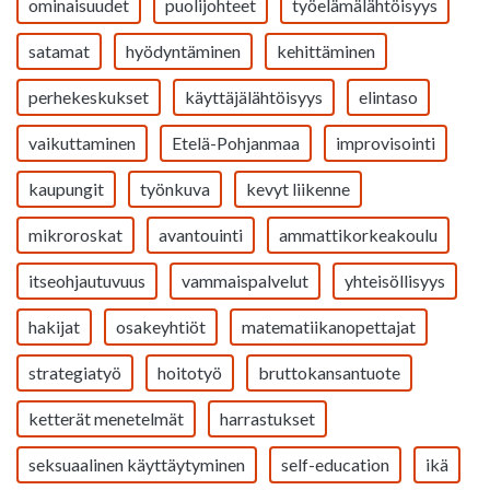
ominaisuudet
puolijohteet
työelämälähtöisyys
satamat
hyödyntäminen
kehittäminen
perhekeskukset
käyttäjälähtöisyys
elintaso
vaikuttaminen
Etelä-Pohjanmaa
improvisointi
kaupungit
työnkuva
kevyt liikenne
mikroroskat
avantouinti
ammattikorkeakoulu
itseohjautuvuus
vammaispalvelut
yhteisöllisyys
hakijat
osakeyhtiöt
matematiikanopettajat
strategiatyö
hoitotyö
bruttokansantuote
ketterät menetelmät
harrastukset
seksuaalinen käyttäytyminen
self-education
ikä