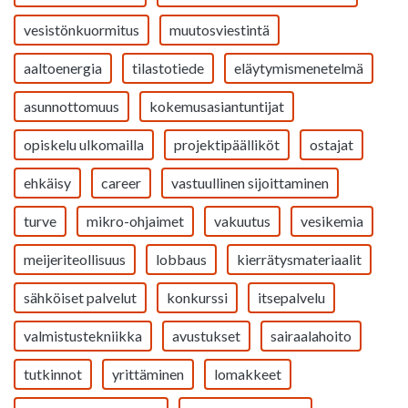
vesistönkuormitus
muutosviestintä
aaltoenergia
tilastotiede
eläytymismenetelmä
asunnottomuus
kokemusasiantuntijat
opiskelu ulkomailla
projektipäälliköt
ostajat
ehkäisy
career
vastuullinen sijoittaminen
turve
mikro-ohjaimet
vakuutus
vesikemia
meijeriteollisuus
lobbaus
kierrätysmateriaalit
sähköiset palvelut
konkurssi
itsepalvelu
valmistustekniikka
avustukset
sairaalahoito
tutkinnot
yrittäminen
lomakkeet