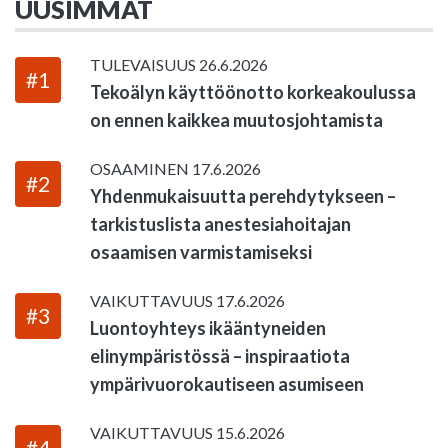
UUSIMMAT
TULEVAISUUS
26.6.2026
#1
Tekoälyn käyttöönotto korkeakoulussa
on ennen kaikkea muutosjohtamista
OSAAMINEN
17.6.2026
#2
Yhdenmukaisuutta perehdytykseen –
tarkistuslista anestesiahoitajan
osaamisen varmistamiseksi
VAIKUTTAVUUS
17.6.2026
#3
Luontoyhteys ikääntyneiden
elinympäristössä – inspiraatiota
ympärivuorokautiseen asumiseen
VAIKUTTAVUUS
15.6.2026
#4