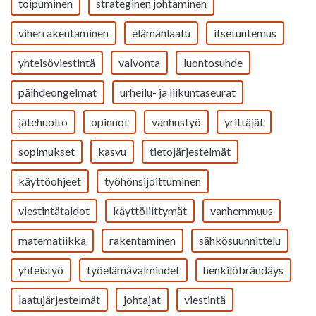
toipuminen
strateginen johtaminen
viherrakentaminen
elämänlaatu
itsetuntemus
yhteisöviestintä
valvonta
luontosuhde
päihdeongelmat
urheilu- ja liikuntaseurat
jätehuolto
opinnot
vanhustyö
yrittäjät
sopimukset
kasvu
tietojärjestelmät
käyttöohjeet
työhönsijoittuminen
viestintätaidot
käyttöliittymät
vanhemmuus
matematiikka
rakentaminen
sähkösuunnittelu
yhteistyö
työelämävalmiudet
henkilöbrändäys
laatujärjestelmät
johtajat
viestintä