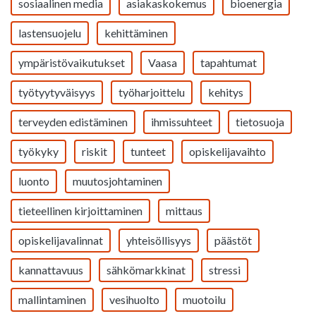
sosiaalinen media
asiakaskokemus
bioenergia
lastensuojelu
kehittäminen
ympäristövaikutukset
Vaasa
tapahtumat
työtyytyväisyys
työharjoittelu
kehitys
terveyden edistäminen
ihmissuhteet
tietosuoja
työkyky
riskit
tunteet
opiskelijavaihto
luonto
muutosjohtaminen
tieteellinen kirjoittaminen
mittaus
opiskelijavalinnat
yhteisöllisyys
päästöt
kannattavuus
sähkömarkkinat
stressi
mallintaminen
vesihuolto
muotoilu