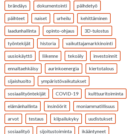
brändäys
dokumentointi
päihdetyö
päihteet
naiset
urheilu
kehittäminen
laadunhallinta
opinto-ohjaus
3D-tulostus
työntekijät
historia
vaikuttajamarkkinointi
uusiokäyttö
liikenne
tekoäly
investoinnit
ennaltaehkäisy
aurinkoenergia
kiertotalous
sijaishuolto
ympäristövaikutukset
sosiaalityöntekijät
COVID-19
kulttuuritoiminta
elämänhallinta
insinöörit
moniammatillisuus
arvot
testaus
kilpailukyky
uudistukset
sosiaalityö
sijoitustoiminta
ikääntyneet