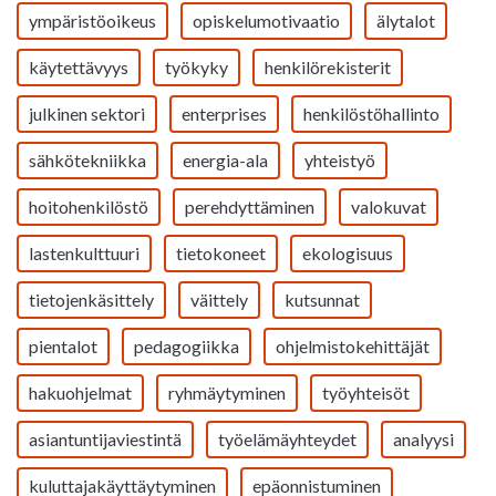
ympäristöoikeus
opiskelumotivaatio
älytalot
käytettävyys
työkyky
henkilörekisterit
julkinen sektori
enterprises
henkilöstöhallinto
sähkötekniikka
energia-ala
yhteistyö
hoitohenkilöstö
perehdyttäminen
valokuvat
lastenkulttuuri
tietokoneet
ekologisuus
tietojenkäsittely
väittely
kutsunnat
pientalot
pedagogiikka
ohjelmistokehittäjät
hakuohjelmat
ryhmäytyminen
työyhteisöt
asiantuntijaviestintä
työelämäyhteydet
analyysi
kuluttajakäyttäytyminen
epäonnistuminen