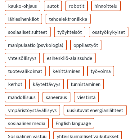
kauko-ohjaus
autot
robotit
hinnoittelu
lähiesihenkilöt
tehoelektroniikka
sosiaaliset suhteet
työyhteisöt
osatyökykyiset
manipulaatio (psykologia)
oppilastyöt
yhteisöllisyys
esihenkilö-alaissuhde
tuotevalikoimat
kehittäminen
työvoima
kerhot
käytettävyys
tunnistaminen
mahdollisuus
saneeraus
viestintä
ympäristöystävällisyys
uusiutuvat energianlähteet
sosiaalinen media
English language
Sosiaalinen vastuu
yhteiskunnalliset vaikutukset