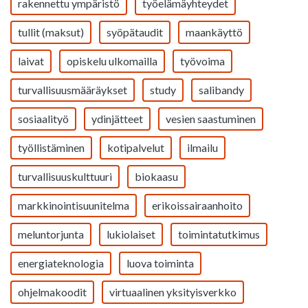
rakennettu ympäristö
työelämäyhteydet
tullit (maksut)
syöpätaudit
maankäyttö
laivat
opiskelu ulkomailla
työvoima
turvallisuusmääräykset
study
salibandy
sosiaalityö
ydinjätteet
vesien saastuminen
työllistäminen
kotipalvelut
ilmailu
turvallisuuskulttuuri
biokaasu
markkinointisuunitelma
erikoissairaanhoito
meluntorjunta
lukiolaiset
toimintatutkimus
energiateknologia
luova toiminta
ohjelmakoodit
virtuaalinen yksityisverkko