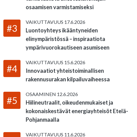
osaamisen varmistamiseksi
VAIKUTTAVUUS
17.6.2026
#3
Luontoyhteys ikääntyneiden
elinympäristössä – inspiraatiota
ympärivuorokautiseen asumiseen
VAIKUTTAVUUS
15.6.2026
#4
Innovaatiot yhteistoiminallisen
rakennusurakan kilpailuvaiheessa
OSAAMINEN
12.6.2026
#5
Hiilineutraalit, oikeudenmukaiset ja
kokonaiskestävät energiayhteisöt Etelä-
Pohjanmaalla
VAIKUTTAVUUS
11.6.2026