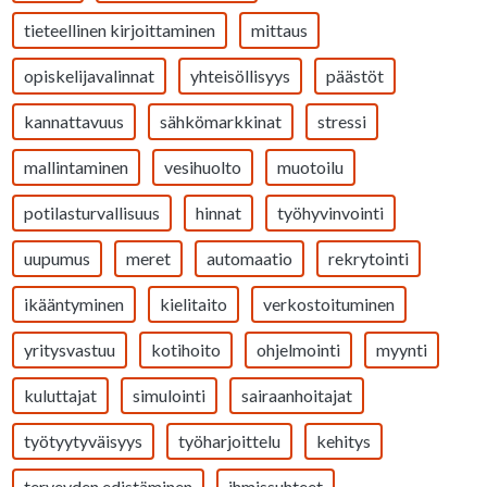
tieteellinen kirjoittaminen
mittaus
opiskelijavalinnat
yhteisöllisyys
päästöt
kannattavuus
sähkömarkkinat
stressi
mallintaminen
vesihuolto
muotoilu
potilasturvallisuus
hinnat
työhyvinvointi
uupumus
meret
automaatio
rekrytointi
ikääntyminen
kielitaito
verkostoituminen
yritysvastuu
kotihoito
ohjelmointi
myynti
kuluttajat
simulointi
sairaanhoitajat
työtyytyväisyys
työharjoittelu
kehitys
terveyden edistäminen
ihmissuhteet