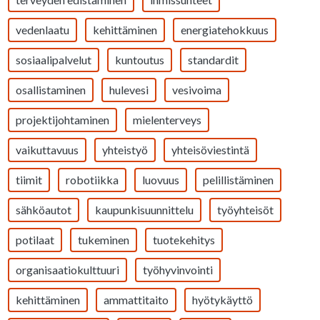
vedenlaatu
kehittäminen
energiatehokkuus
sosiaalipalvelut
kuntoutus
standardit
osallistaminen
hulevesi
vesivoima
projektijohtaminen
mielenterveys
vaikuttavuus
yhteistyö
yhteisöviestintä
tiimit
robotiikka
luovuus
pelillistäminen
sähköautot
kaupunkisuunnittelu
työyhteisöt
potilaat
tukeminen
tuotekehitys
organisaatiokulttuuri
työhyvinvointi
kehittäminen
ammattitaito
hyötykäyttö