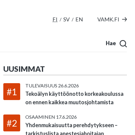
FI
SV
EN
VAMK.FI
Hae
UUSIMMAT
TULEVAISUUS
26.6.2026
#1
Tekoälyn käyttöönotto korkeakoulussa
on ennen kaikkea muutosjohtamista
OSAAMINEN
17.6.2026
#2
Yhdenmukaisuutta perehdytykseen –
tarkistuslista anestesiahoitajan