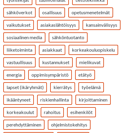
sähköverkot
osallisuus
opetusmenetelmät
vaikutukset
asiakaslähtöisyys
kansainvälisyys
sosiaalinen media
sähköntuotanto
liiketoiminta
asiakkaat
korkeakouluopiskelu
vastuullisuus
kustannukset
mielikuvat
energia
oppimisympäristö
etätyö
lapset (ikäryhmät)
kierrätys
työelämä
ikääntyneet
riskienhallinta
kirjoittaminen
korkeakoulut
rahoitus
esihenkilöt
perehdyttäminen
ohjelmistokehitys