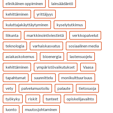
elinikäinen oppiminen
lainsäädäntö
kehittäminen
yrittäjyys
kuluttajakäyttäytyminen
kyselytutkimus
liikunta
markkinointiviestintä
verkkopalvelut
teknologia
varhaiskasvatus
sosiaalinen media
asiakaskokemus
bioenergia
lastensuojelu
kehittäminen
ympäristövaikutukset
Vaasa
tapahtumat
suunnittelu
monikulttuurisuus
vety
palvelumuotoilu
palaute
tietosuoja
työkyky
riskit
tunteet
opiskelijavaihto
luonto
muutosjohtaminen