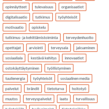
opinnäytteet
tulevaisuus
organisaatiot
digitalisaatio
tutkimus
työyhteisöt
motivaatio
opiskelu
tutkimus- ja kehittämistoiminta
terveydenhuolto
opettajat
arviointi
terveysala
jaksaminen
sosiaaliala
kestävä kehitys
innovaatiot
ostokäyttäytyminen
työllistyminen
tuulienergia
työyhteisöt
sosiaalinen media
palvelut
brändit
tietoturva
hoitotyö
muutos
terveyspalvelut
laatu
turvallisuus
työntekijät
tuulivoimalat
tietotekniikka