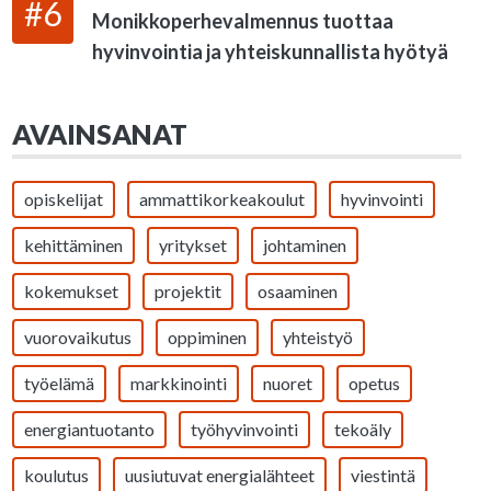
#6
Monikkoperhevalmennus tuottaa
hyvinvointia ja yhteiskunnallista hyötyä
AVAINSANAT
opiskelijat
ammattikorkeakoulut
hyvinvointi
kehittäminen
yritykset
johtaminen
kokemukset
projektit
osaaminen
vuorovaikutus
oppiminen
yhteistyö
työelämä
markkinointi
nuoret
opetus
energiantuotanto
työhyvinvointi
tekoäly
koulutus
uusiutuvat energialähteet
viestintä