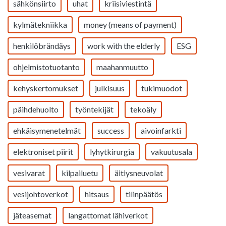
sähkönsiirto
uhat
kriisiviestintä
kylmätekniikka
money (means of payment)
henkilöbrändäys
work with the elderly
ESG
ohjelmistotuotanto
maahanmuutto
kehyskertomukset
julkisuus
tukimuodot
päihdehuolto
työntekijät
tekoäly
ehkäisymenetelmät
success
aivoinfarkti
elektroniset piirit
lyhytkirurgia
vakuutusala
vesivarat
kilpailuetu
äitiysneuvolat
vesijohtoverkot
hitsaus
tilinpäätös
jäteasemat
langattomat lähiverkot