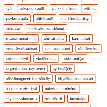
työ
sukupuoliroolit
palkkahallinto
työtilat
psykoterapia
päiväkodit
machine learning
voimalat
korkeakoulututkinnot
maaseutumatkailu
alustatalous
kansalaiset
vesistövaikutukset
tekniset tieteet
sähköverkot
esihenkilötyö
yksilönsuoja
asiantuntijat
organisations (systems)
hydroviljely
sähkömagneettinen säteily
kirjallisuuskatsaukset
kirjallinen viestintä
palveluliiketoiminta
täydennyskoulutus
henkilöstö
kuvataide