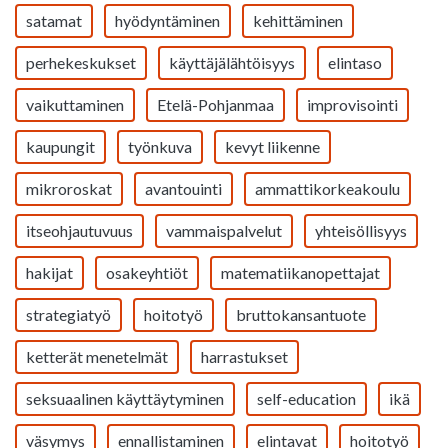
satamat
hyödyntäminen
kehittäminen
perhekeskukset
käyttäjälähtöisyys
elintaso
vaikuttaminen
Etelä-Pohjanmaa
improvisointi
kaupungit
työnkuva
kevyt liikenne
mikroroskat
avantouinti
ammattikorkeakoulu
itseohjautuvuus
vammaispalvelut
yhteisöllisyys
hakijat
osakeyhtiöt
matematiikanopettajat
strategiatyö
hoitotyö
bruttokansantuote
ketterät menetelmät
harrastukset
seksuaalinen käyttäytyminen
self-education
ikä
väsymys
ennallistaminen
elintavat
hoitotyö