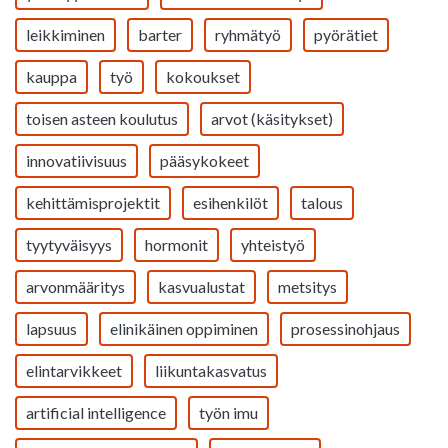
leikkiminen
barter
ryhmätyö
pyörätiet
kauppa
työ
kokoukset
toisen asteen koulutus
arvot (käsitykset)
innovatiivisuus
pääsykokeet
kehittämisprojektit
esihenkilöt
talous
tyytyväisyys
hormonit
yhteistyö
arvonmääritys
kasvualustat
metsitys
lapsuus
elinikäinen oppiminen
prosessinohjaus
elintarvikkeet
liikuntakasvatus
artificial intelligence
työn imu