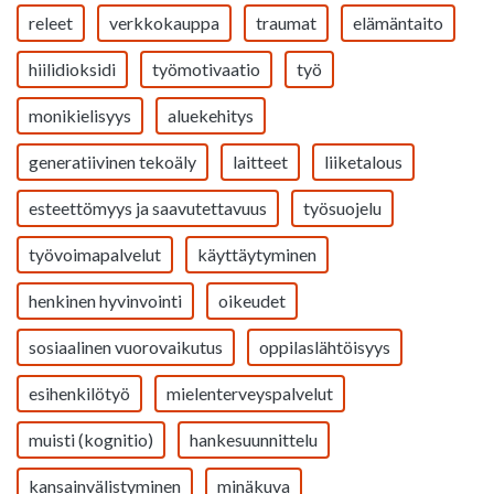
releet
verkkokauppa
traumat
elämäntaito
hiilidioksidi
työmotivaatio
työ
monikielisyys
aluekehitys
generatiivinen tekoäly
laitteet
liiketalous
esteettömyys ja saavutettavuus
työsuojelu
työvoimapalvelut
käyttäytyminen
henkinen hyvinvointi
oikeudet
sosiaalinen vuorovaikutus
oppilaslähtöisyys
esihenkilötyö
mielenterveyspalvelut
muisti (kognitio)
hankesuunnittelu
kansainvälistyminen
minäkuva