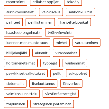
raportointi
erilaiset oppijat
tekoäly
aurinkovoimalat
valokuvaus
sähkönkulutus
päihteet
pelillistäminen
harjoittelupaikat
haasteet (ongelmat)
työhyvinvointi
luonnon monimuotoisuus
miehet
varautuminen
hiilijalanjälki
alumnit
viranomaiset
hoitomenetelmät
työpajat
vanhemmat
psyykkiset vaikutukset
pelit
sukupolvet
tietomallit
itseluottamus
lähiverkot
valmiussuunnittelu
viestintästrategiat
toipuminen
strateginen johtaminen