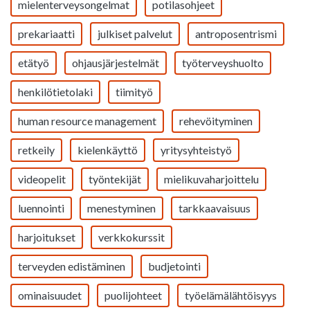
mielenterveysongelmat
potilasohjeet
prekariaatti
julkiset palvelut
antroposentrismi
etätyö
ohjausjärjestelmät
työterveyshuolto
henkilötietolaki
tiimityö
human resource management
rehevöityminen
retkeily
kielenkäyttö
yritysyhteistyö
videopelit
työntekijät
mielikuvaharjoittelu
luennointi
menestyminen
tarkkaavaisuus
harjoitukset
verkkokurssit
terveyden edistäminen
budjetointi
ominaisuudet
puolijohteet
työelämälähtöisyys