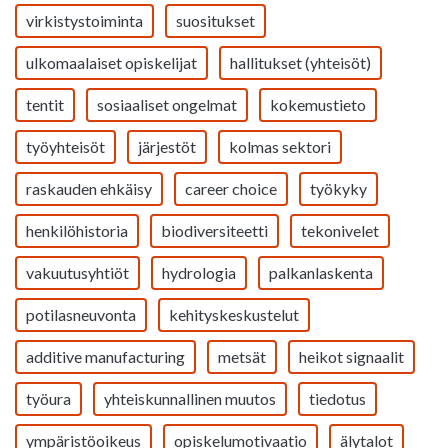
virkistystoiminta
suositukset
ulkomaalaiset opiskelijat
hallitukset (yhteisöt)
tentit
sosiaaliset ongelmat
kokemustieto
työyhteisöt
järjestöt
kolmas sektori
raskauden ehkäisy
career choice
työkyky
henkilöhistoria
biodiversiteetti
tekonivelet
vakuutusyhtiöt
hydrologia
palkanlaskenta
potilasneuvonta
kehityskeskustelut
additive manufacturing
metsät
heikot signaalit
työura
yhteiskunnallinen muutos
tiedotus
ympäristöoikeus
opiskelumotivaatio
älytalot