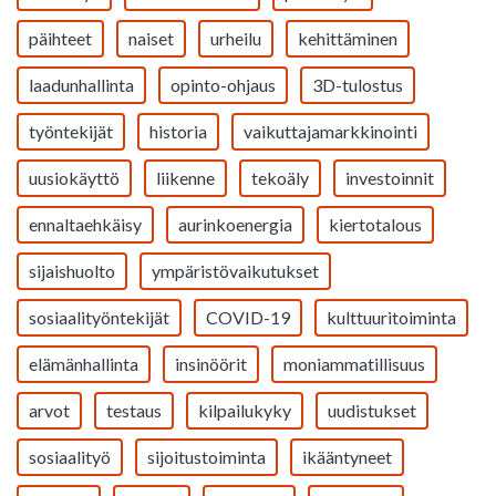
päihteet
naiset
urheilu
kehittäminen
laadunhallinta
opinto-ohjaus
3D-tulostus
työntekijät
historia
vaikuttajamarkkinointi
uusiokäyttö
liikenne
tekoäly
investoinnit
ennaltaehkäisy
aurinkoenergia
kiertotalous
sijaishuolto
ympäristövaikutukset
sosiaalityöntekijät
COVID-19
kulttuuritoiminta
elämänhallinta
insinöörit
moniammatillisuus
arvot
testaus
kilpailukyky
uudistukset
sosiaalityö
sijoitustoiminta
ikääntyneet