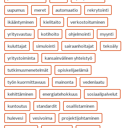
uupumus
meret
automaatio
rekrytointi
ikääntyminen
kielitaito
verkostoituminen
yritysvastuu
kotihoito
ohjelmointi
myynti
kuluttajat
simulointi
sairaanhoitajat
tekoäly
yritystoiminta
kansainvälinen yhteistyö
tutkimusmenetelmät
opiskelijaelämä
työn kuormittavuus
mainonta
vedenlaatu
kehittäminen
energiatehokkuus
sosiaalipalvelut
kuntoutus
standardit
osallistaminen
hulevesi
vesivoima
projektijohtaminen