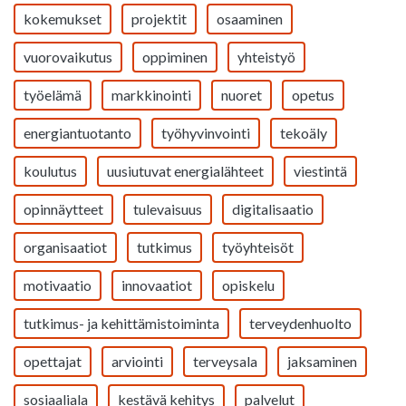
kokemukset
projektit
osaaminen
vuorovaikutus
oppiminen
yhteistyö
työelämä
markkinointi
nuoret
opetus
energiantuotanto
työhyvinvointi
tekoäly
koulutus
uusiutuvat energialähteet
viestintä
opinnäytteet
tulevaisuus
digitalisaatio
organisaatiot
tutkimus
työyhteisöt
motivaatio
innovaatiot
opiskelu
tutkimus- ja kehittämistoiminta
terveydenhuolto
opettajat
arviointi
terveysala
jaksaminen
sosiaaliala
kestävä kehitys
palvelut