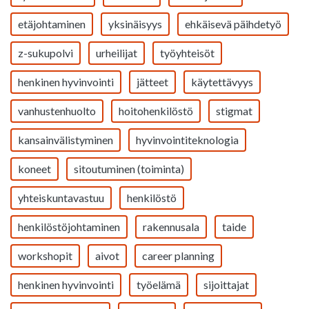
etäjohtaminen
yksinäisyys
ehkäisevä päihdetyö
z-sukupolvi
urheilijat
työyhteisöt
henkinen hyvinvointi
jätteet
käytettävyys
vanhustenhuolto
hoitohenkilöstö
stigmat
kansainvälistyminen
hyvinvointiteknologia
koneet
sitoutuminen (toiminta)
yhteiskuntavastuu
henkilöstö
henkilöstöjohtaminen
rakennusala
taide
workshopit
aivot
career planning
henkinen hyvinvointi
työelämä
sijoittajat