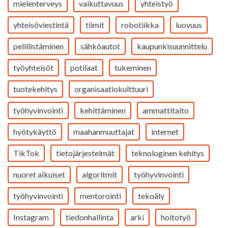
mielenterveys
vaikuttavuus
yhteistyö
yhteisöviestintä
tiimit
robotiikka
luovuus
pelillistäminen
sähköautot
kaupunkisuunnittelu
työyhteisöt
potilaat
tukeminen
tuotekehitys
organisaatiokulttuuri
työhyvinvointi
kehittäminen
ammattitaito
hyötykäyttö
maahanmuuttajat
internet
TikTok
tietojärjestelmät
teknologinen kehitys
nuoret aikuiset
algoritmit
työhyvinvointi
työhyvinvointi
mentorointi
tekoäly
Instagram
tiedonhallinta
arki
hoitotyö