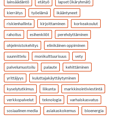
lainsäädäntö
etätyö
lapset (ikäryhmät)
kierrätys
työelämä
ikääntyneet
riskienhallinta
kirjoittaminen
korkeakoulut
rahoitus
esihenkilöt
perehdyttäminen
ohjelmistokehitys
elinikäinen oppiminen
suunnittelu
monikulttuurisuus
vety
palvelumuotoilu
palaute
kehittäminen
yrittäjyys
kuluttajakäyttäytyminen
kyselytutkimus
liikunta
markkinointiviestintä
verkkopalvelut
teknologia
varhaiskasvatus
sosiaalinen media
asiakaskokemus
bioenergia