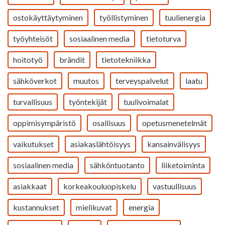
ostokäyttäytyminen
työllistyminen
tuulienergia
työyhteisöt
sosiaalinen media
tietoturva
hoitotyö
brändit
tietotekniikka
sähköverkot
muutos
terveyspalvelut
laatu
turvallisuus
työntekijät
tuulivoimalat
oppimisympäristö
osallisuus
opetusmenetelmät
vaikutukset
asiakaslähtöisyys
kansainvälisyys
sosiaalinen media
sähköntuotanto
liiketoiminta
asiakkaat
korkeakouluopiskelu
vastuullisuus
kustannukset
mielikuvat
energia