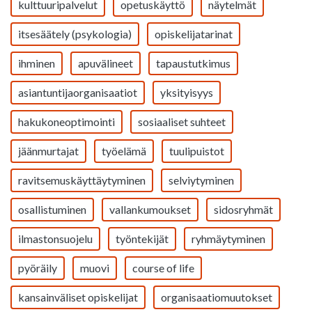
kulttuuripalvelut
opetuskäyttö
näytelmät
itsesäätely (psykologia)
opiskelijatarinat
ihminen
apuvälineet
tapaustutkimus
asiantuntijaorganisaatiot
yksityisyys
hakukoneoptimointi
sosiaaliset suhteet
jäänmurtajat
työelämä
tuulipuistot
ravitsemuskäyttäytyminen
selviytyminen
osallistuminen
vallankumoukset
sidosryhmät
ilmastonsuojelu
työntekijät
ryhmäytyminen
pyöräily
muovi
course of life
kansainväliset opiskelijat
organisaatiomuutokset