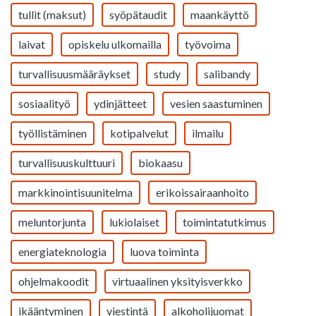
tullit (maksut)
syöpätaudit
maankäyttö
laivat
opiskelu ulkomailla
työvoima
turvallisuusmääräykset
study
salibandy
sosiaalityö
ydinjätteet
vesien saastuminen
työllistäminen
kotipalvelut
ilmailu
turvallisuuskulttuuri
biokaasu
markkinointisuunitelma
erikoissairaanhoito
meluntorjunta
lukiolaiset
toimintatutkimus
energiateknologia
luova toiminta
ohjelmakoodit
virtuaalinen yksityisverkko
ikääntyminen
viestintä
alkoholijuomat