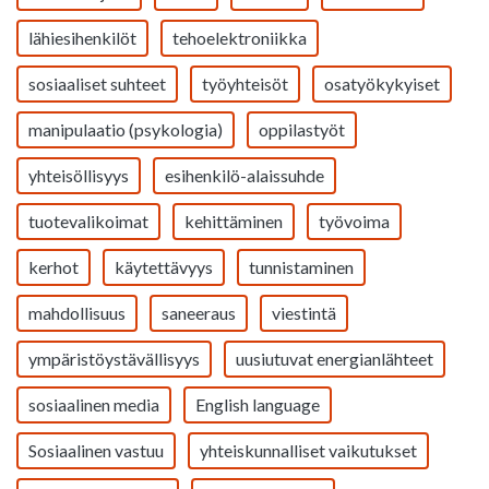
lähiesihenkilöt
tehoelektroniikka
sosiaaliset suhteet
työyhteisöt
osatyökykyiset
manipulaatio (psykologia)
oppilastyöt
yhteisöllisyys
esihenkilö-alaissuhde
tuotevalikoimat
kehittäminen
työvoima
kerhot
käytettävyys
tunnistaminen
mahdollisuus
saneeraus
viestintä
ympäristöystävällisyys
uusiutuvat energianlähteet
sosiaalinen media
English language
Sosiaalinen vastuu
yhteiskunnalliset vaikutukset