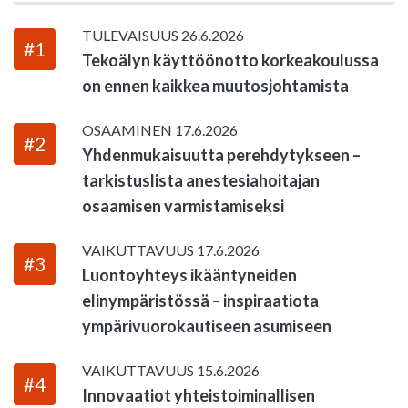
TULEVAISUUS
26.6.2026
#1
Tekoälyn käyttöönotto korkeakoulussa
on ennen kaikkea muutosjohtamista
OSAAMINEN
17.6.2026
#2
Yhdenmukaisuutta perehdytykseen –
tarkistuslista anestesiahoitajan
osaamisen varmistamiseksi
VAIKUTTAVUUS
17.6.2026
#3
Luontoyhteys ikääntyneiden
elinympäristössä – inspiraatiota
ympärivuorokautiseen asumiseen
VAIKUTTAVUUS
15.6.2026
#4
Innovaatiot yhteistoiminallisen