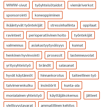
WWW-sivut
työyhteisötaidot
viemäriverkot
sponsorointi
koneoppiminen
ikääntyvät työntekijät
stressinhallinta
oppilaat
ravinteet
perioperatiivinen hoito
työntekijät
valmennus
asiakastyytyväisyys
kunnat
henkinen hyvinvointi
prosessit
lastenneuvolat
yritysyhteistyö
brändit
salasanat
hyvät käytännöt
hinnankorotus
taiteellinen työ
talvimerenkulku
insinöörit
kunta-ala
monialainen yhteistyö
käyttäjäkokemus
jätteet
ylellisyystavarat
ammatillinen kehitys