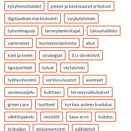
työyhteisötaidot
pienet ja keskisuuret yritykset
digitaalinen markkinointi
syrjäytyminen
työvoimapula
terveydenhoitajat
taloushallinto
vammaiset
kustannuslaskenta
akut
kieli ja kielet
strategiat
EU-direktiivit
lapsiperheet
tulvat
vertaistuki
työhyvinvointi
verkkosivustot
asenteet
vesiensuojelu
kulttuuri
terveysvaikutukset
green care
tuotteet
korkea-asteen koulutus
sähkönjakelu
vesistöt
tasa-arvo
kulutus
brändäys
dokumentointi
päihdetyö