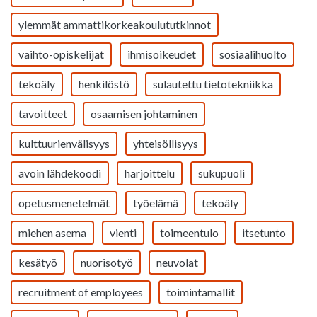
ylemmät ammattikorkeakoulututkinnot
vaihto-opiskelijat
ihmisoikeudet
sosiaalihuolto
tekoäly
henkilöstö
sulautettu tietotekniikka
tavoitteet
osaamisen johtaminen
kulttuurienvälisyys
yhteisöllisyys
avoin lähdekoodi
harjoittelu
sukupuoli
opetusmenetelmät
työelämä
tekoäly
miehen asema
vienti
toimeentulo
itsetunto
kesätyö
nuorisotyö
neuvolat
recruitment of employees
toimintamallit