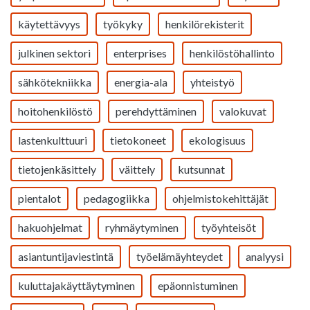
käytettävyys
työkyky
henkilörekisterit
julkinen sektori
enterprises
henkilöstöhallinto
sähkötekniikka
energia-ala
yhteistyö
hoitohenkilöstö
perehdyttäminen
valokuvat
lastenkulttuuri
tietokoneet
ekologisuus
tietojenkäsittely
väittely
kutsunnat
pientalot
pedagogiikka
ohjelmistokehittäjät
hakuohjelmat
ryhmäytyminen
työyhteisöt
asiantuntijaviestintä
työelämäyhteydet
analyysi
kuluttajakäyttäytyminen
epäonnistuminen