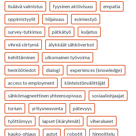
lisäävä valmistus
fyysinen aktiivisuus
empatia
oppimistyylit
hiljaisuus
esimiestyö
survey-tutkimus
pätkätyö
kuljetus
vihreä siirtymä
älykkäät sähköverkot
kehittäminen
ulkomainen työvoima
henkilötiedot
dialogi
experiences (knowledge)
access to employment
kiinteistönvälittäjät
sähkömagneettinen yhteensopivuus
sosiaaliohjaajat
torium
yritysneuvonta
pätevyys
työttömyys
lapset (ikäryhmät)
viheralueet
kauko-ohjaus
autot
robotit
hinnoittelu