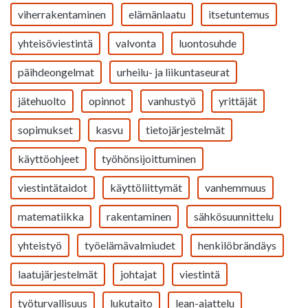
viherrakentaminen
elämänlaatu
itsetuntemus
yhteisöviestintä
valvonta
luontosuhde
päihdeongelmat
urheilu- ja liikuntaseurat
jätehuolto
opinnot
vanhustyö
yrittäjät
sopimukset
kasvu
tietojärjestelmät
käyttöohjeet
työhönsijoittuminen
viestintätaidot
käyttöliittymät
vanhemmuus
matematiikka
rakentaminen
sähkösuunnittelu
yhteistyö
työelämävalmiudet
henkilöbrändäys
laatujärjestelmät
johtajat
viestintä
työturvallisuus
lukutaito
lean-ajattelu