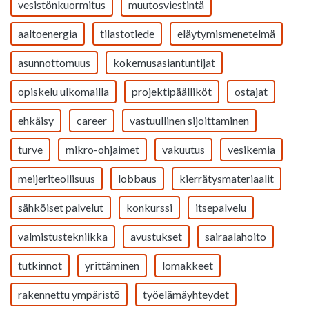
vesistönkuormitus
muutosviestintä
aaltoenergia
tilastotiede
eläytymismenetelmä
asunnottomuus
kokemusasiantuntijat
opiskelu ulkomailla
projektipäälliköt
ostajat
ehkäisy
career
vastuullinen sijoittaminen
turve
mikro-ohjaimet
vakuutus
vesikemia
meijeriteollisuus
lobbaus
kierrätysmateriaalit
sähköiset palvelut
konkurssi
itsepalvelu
valmistustekniikka
avustukset
sairaalahoito
tutkinnot
yrittäminen
lomakkeet
rakennettu ympäristö
työelämäyhteydet