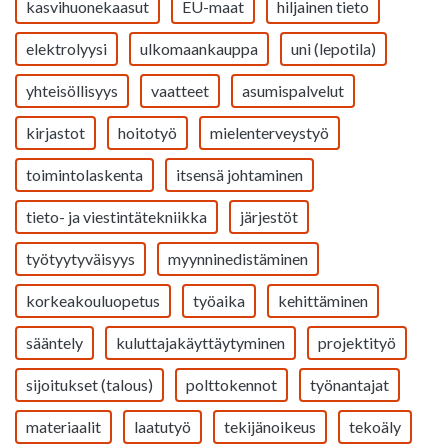
kasvihuonekaasut
EU-maat
hiljainen tieto
elektrolyysi
ulkomaankauppa
uni (lepotila)
yhteisöllisyys
vaatteet
asumispalvelut
kirjastot
hoitotyö
mielenterveystyö
toimintolaskenta
itsensä johtaminen
tieto- ja viestintätekniikka
järjestöt
työtyytyväisyys
myynninedistäminen
korkeakouluopetus
työaika
kehittäminen
sääntely
kuluttajakäyttäytyminen
projektityö
sijoitukset (talous)
polttokennot
työnantajat
materiaalit
laatutyö
tekijänoikeus
tekoäly