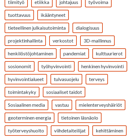
tiimityö
etiikka
johtajuus
työvoima
tuottavuus
ikääntyneet
tieteellinen julkaisutoiminta
dialogisuus
projektinhallinta
verkostot
3D-mallinnus
henkilöstöjohtaminen
pandemiat
kulttuurierot
sosionomit
työhyvinvointi
henkinen hyvinvointi
hyvinvointialueet
tulvasuojelu
terveys
toimintakyky
sosiaaliset taidot
Sosiaalinen media
vastuu
mielenterveyshäiriöt
geoterminen energia
tietoinen läsnäolo
työterveyshuolto
viihdetaiteilijat
kehittäminen