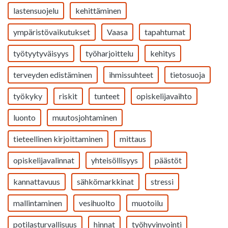
lastensuojelu
kehittäminen
ympäristövaikutukset
Vaasa
tapahtumat
työtyytyväisyys
työharjoittelu
kehitys
terveyden edistäminen
ihmissuhteet
tietosuoja
työkyky
riskit
tunteet
opiskelijavaihto
luonto
muutosjohtaminen
tieteellinen kirjoittaminen
mittaus
opiskelijavalinnat
yhteisöllisyys
päästöt
kannattavuus
sähkömarkkinat
stressi
mallintaminen
vesihuolto
muotoilu
potilasturvallisuus
hinnat
työhyvinvointi