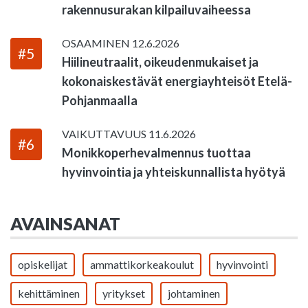
rakennusurakan kilpailuvaiheessa
OSAAMINEN
12.6.2026
#5
Hiilineutraalit, oikeudenmukaiset ja
kokonaiskestävät energiayhteisöt Etelä-
Pohjanmaalla
VAIKUTTAVUUS
11.6.2026
#6
Monikkoperhevalmennus tuottaa
hyvinvointia ja yhteiskunnallista hyötyä
AVAINSANAT
opiskelijat
ammattikorkeakoulut
hyvinvointi
kehittäminen
yritykset
johtaminen