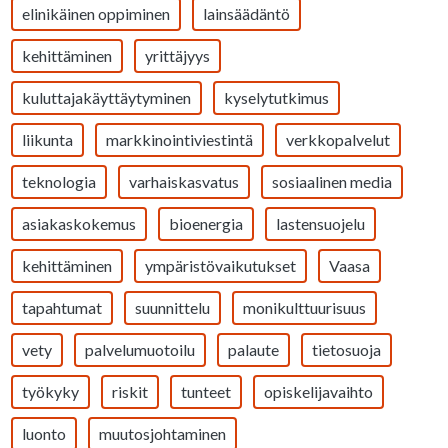
elinikäinen oppiminen
lainsäädäntö
kehittäminen
yrittäjyys
kuluttajakäyttäytyminen
kyselytutkimus
liikunta
markkinointiviestintä
verkkopalvelut
teknologia
varhaiskasvatus
sosiaalinen media
asiakaskokemus
bioenergia
lastensuojelu
kehittäminen
ympäristövaikutukset
Vaasa
tapahtumat
suunnittelu
monikulttuurisuus
vety
palvelumuotoilu
palaute
tietosuoja
työkyky
riskit
tunteet
opiskelijavaihto
luonto
muutosjohtaminen