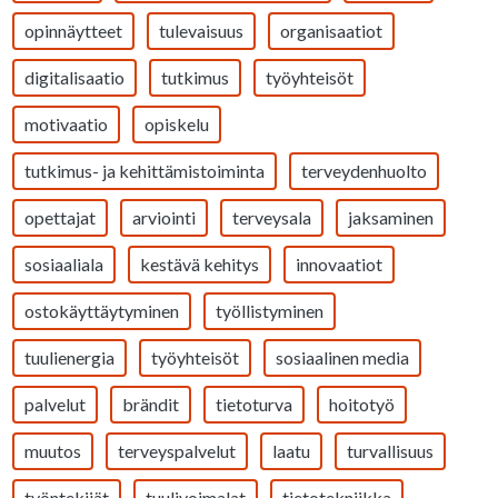
opinnäytteet
tulevaisuus
organisaatiot
digitalisaatio
tutkimus
työyhteisöt
motivaatio
opiskelu
tutkimus- ja kehittämistoiminta
terveydenhuolto
opettajat
arviointi
terveysala
jaksaminen
sosiaaliala
kestävä kehitys
innovaatiot
ostokäyttäytyminen
työllistyminen
tuulienergia
työyhteisöt
sosiaalinen media
palvelut
brändit
tietoturva
hoitotyö
muutos
terveyspalvelut
laatu
turvallisuus
työntekijät
tuulivoimalat
tietotekniikka