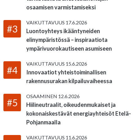
osaamisen varmistamiseksi
VAIKUTTAVUUS
17.6.2026
#3
Luontoyhteys ikääntyneiden
elinympäristössä – inspiraatiota
ympärivuorokautiseen asumiseen
VAIKUTTAVUUS
15.6.2026
#4
Innovaatiot yhteistoiminallisen
rakennusurakan kilpailuvaiheessa
OSAAMINEN
12.6.2026
#5
Hiilineutraalit, oikeudenmukaiset ja
kokonaiskestävät energiayhteisöt Etelä-
Pohjanmaalla
VAIKUTTAVUUS
11.6.2026