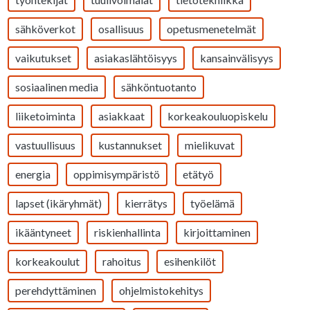
sähköverkot
osallisuus
opetusmenetelmät
vaikutukset
asiakaslähtöisyys
kansainvälisyys
sosiaalinen media
sähköntuotanto
liiketoiminta
asiakkaat
korkeakouluopiskelu
vastuullisuus
kustannukset
mielikuvat
energia
oppimisympäristö
etätyö
lapset (ikäryhmät)
kierrätys
työelämä
ikääntyneet
riskienhallinta
kirjoittaminen
korkeakoulut
rahoitus
esihenkilöt
perehdyttäminen
ohjelmistokehitys