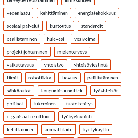
vedenlaatu
kehittäminen
energiatehokkuus
sosiaalipalvelut
kuntoutus
standardit
osallistaminen
hulevesi
vesivoima
projektijohtaminen
mielenterveys
vaikuttavuus
yhteistyö
yhteisöviestintä
tiimit
robotiikka
luovuus
pelillistäminen
sähköautot
kaupunkisuunnittelu
työyhteisöt
potilaat
tukeminen
tuotekehitys
organisaatiokulttuuri
työhyvinvointi
kehittäminen
ammattitaito
hyötykäyttö