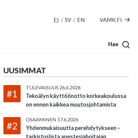
FI
SV
EN
VAMK.FI
Hae
UUSIMMAT
TULEVAISUUS
26.6.2026
#1
Tekoälyn käyttöönotto korkeakoulussa
on ennen kaikkea muutosjohtamista
OSAAMINEN
17.6.2026
#2
Yhdenmukaisuutta perehdytykseen –
tarkistuslista anestesiahoitajan