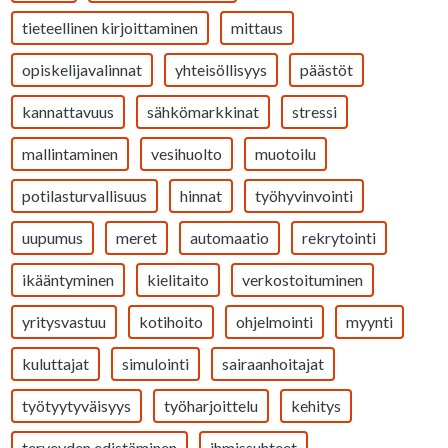
tieteellinen kirjoittaminen
mittaus
opiskelijavalinnat
yhteisöllisyys
päästöt
kannattavuus
sähkömarkkinat
stressi
mallintaminen
vesihuolto
muotoilu
potilasturvallisuus
hinnat
työhyvinvointi
uupumus
meret
automaatio
rekrytointi
ikääntyminen
kielitaito
verkostoituminen
yritysvastuu
kotihoito
ohjelmointi
myynti
kuluttajat
simulointi
sairaanhoitajat
työtyytyväisyys
työharjoittelu
kehitys
terveyden edistäminen
ihmissuhteet