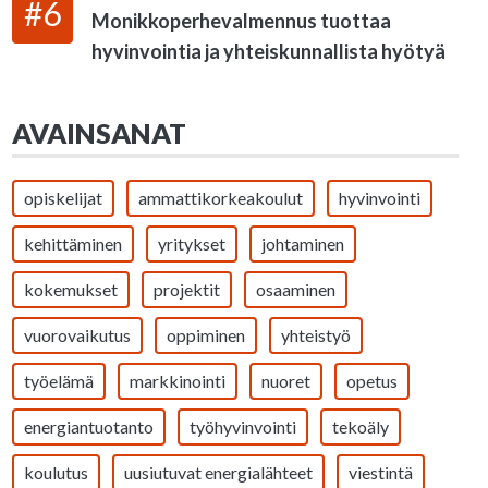
#6
Monikkoperhevalmennus tuottaa
hyvinvointia ja yhteiskunnallista hyötyä
AVAINSANAT
opiskelijat
ammattikorkeakoulut
hyvinvointi
kehittäminen
yritykset
johtaminen
kokemukset
projektit
osaaminen
vuorovaikutus
oppiminen
yhteistyö
työelämä
markkinointi
nuoret
opetus
energiantuotanto
työhyvinvointi
tekoäly
koulutus
uusiutuvat energialähteet
viestintä