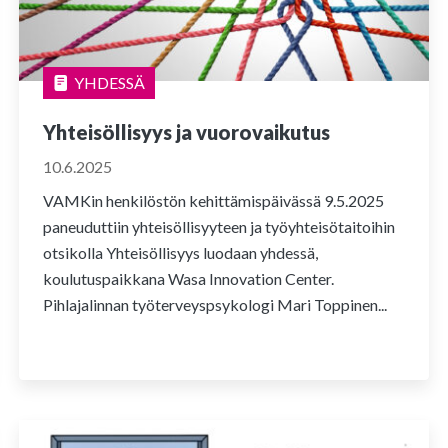
YHDESSÄ
Yhteisöllisyys ja vuorovaikutus
10.6.2025
VAMKin henkilöstön kehittämispäivässä 9.5.2025
paneuduttiin yhteisöllisyyteen ja työyhteisötaitoihin
otsikolla Yhteisöllisyys luodaan yhdessä,
koulutuspaikkana Wasa Innovation Center.
Pihlajalinnan työterveyspsykologi Mari Toppinen...