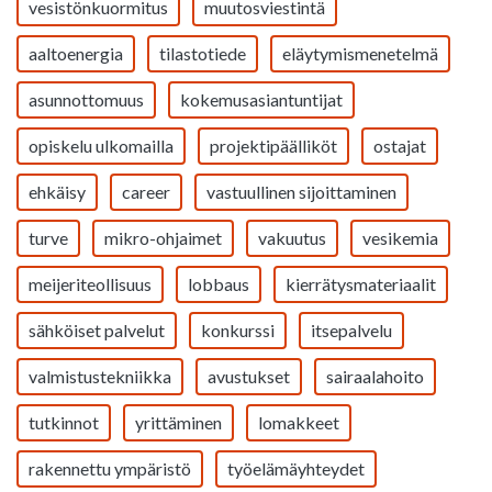
vesistönkuormitus
muutosviestintä
aaltoenergia
tilastotiede
eläytymismenetelmä
asunnottomuus
kokemusasiantuntijat
opiskelu ulkomailla
projektipäälliköt
ostajat
ehkäisy
career
vastuullinen sijoittaminen
turve
mikro-ohjaimet
vakuutus
vesikemia
meijeriteollisuus
lobbaus
kierrätysmateriaalit
sähköiset palvelut
konkurssi
itsepalvelu
valmistustekniikka
avustukset
sairaalahoito
tutkinnot
yrittäminen
lomakkeet
rakennettu ympäristö
työelämäyhteydet