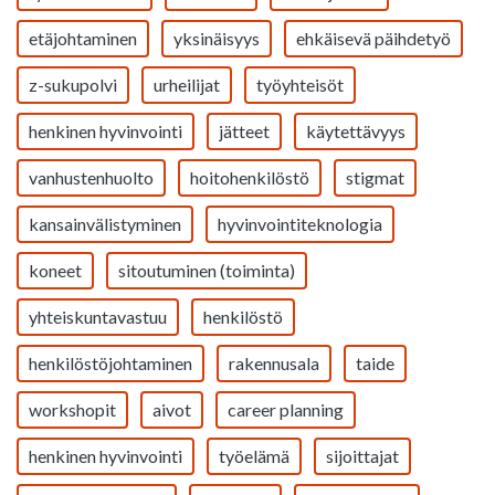
etäjohtaminen
yksinäisyys
ehkäisevä päihdetyö
z-sukupolvi
urheilijat
työyhteisöt
henkinen hyvinvointi
jätteet
käytettävyys
vanhustenhuolto
hoitohenkilöstö
stigmat
kansainvälistyminen
hyvinvointiteknologia
koneet
sitoutuminen (toiminta)
yhteiskuntavastuu
henkilöstö
henkilöstöjohtaminen
rakennusala
taide
workshopit
aivot
career planning
henkinen hyvinvointi
työelämä
sijoittajat