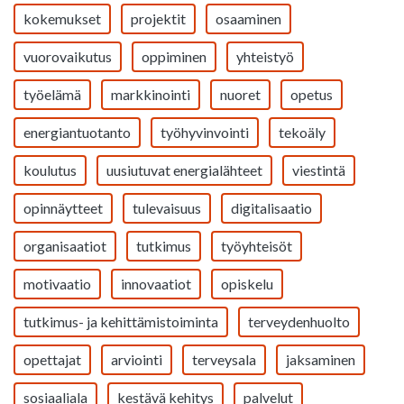
kokemukset
projektit
osaaminen
vuorovaikutus
oppiminen
yhteistyö
työelämä
markkinointi
nuoret
opetus
energiantuotanto
työhyvinvointi
tekoäly
koulutus
uusiutuvat energialähteet
viestintä
opinnäytteet
tulevaisuus
digitalisaatio
organisaatiot
tutkimus
työyhteisöt
motivaatio
innovaatiot
opiskelu
tutkimus- ja kehittämistoiminta
terveydenhuolto
opettajat
arviointi
terveysala
jaksaminen
sosiaaliala
kestävä kehitys
palvelut