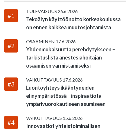
TULEVAISUUS
26.6.2026
#1
Tekoälyn käyttöönotto korkeakoulussa
on ennen kaikkea muutosjohtamista
OSAAMINEN
17.6.2026
#2
Yhdenmukaisuutta perehdytykseen –
tarkistuslista anestesiahoitajan
osaamisen varmistamiseksi
VAIKUTTAVUUS
17.6.2026
#3
Luontoyhteys ikääntyneiden
elinympäristössä – inspiraatiota
ympärivuorokautiseen asumiseen
VAIKUTTAVUUS
15.6.2026
#4
Innovaatiot yhteistoiminallisen