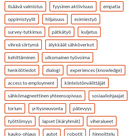
lisäävä valmistus
fyysinen aktiivisuus
empatia
oppimistyylit
hiljaisuus
esimiestyö
survey-tutkimus
pätkätyö
kuljetus
vihreä siirtymä
älykkäät sähköverkot
kehittäminen
ulkomainen työvoima
henkilötiedot
dialogi
experiences (knowledge)
access to employment
kiinteistönvälittäjät
sähkömagneettinen yhteensopivuus
sosiaaliohjaajat
torium
yritysneuvonta
pätevyys
työttömyys
lapset (ikäryhmät)
viheralueet
kauko-ohjaus
autot
robotit
hinnoittelu