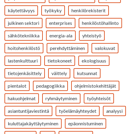
käytettävyys
työkyky
henkilörekisterit
julkinen sektori
enterprises
henkilöstöhallinto
sähkötekniikka
energia-ala
yhteistyö
hoitohenkilöstö
perehdyttäminen
valokuvat
lastenkulttuuri
tietokoneet
ekologisuus
tietojenkäsittely
väittely
kutsunnat
pientalot
pedagogiikka
ohjelmistokehittäjät
hakuohjelmat
ryhmäytyminen
työyhteisöt
asiantuntijaviestintä
työelämäyhteydet
analyysi
kuluttajakäyttäytyminen
epäonnistuminen