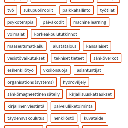
työ
sukupuoliroolit
palkkahallinto
työtilat
psykoterapia
päiväkodit
machine learning
voimalat
korkeakoulututkinnot
maaseutumatkailu
alustatalous
kansalaiset
vesistövaikutukset
tekniset tieteet
sähköverkot
esihenkilötyö
yksilönsuoja
asiantuntijat
organisations (systems)
hydroviljely
sähkömagneettinen säteily
kirjallisuuskatsaukset
kirjallinen viestintä
palveluliiketoiminta
täydennyskoulutus
henkilöstö
kuvataide