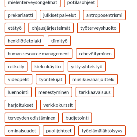
mielenterveysongelmat
potilasohjeet
prekariaatti
julkiset palvelut
antroposentrismi
etätyö
ohjausjärjestelmät
työterveyshuolto
henkilötietolaki
tiimityö
human resource management
rehevöityminen
retkeily
kielenkäyttö
yritysyhteistyö
videopelit
työntekijät
mielikuvaharjoittelu
luennointi
menestyminen
tarkkaavaisuus
harjoitukset
verkkokurssit
terveyden edistäminen
budjetointi
ominaisuudet
puolijohteet
työelämälähtöisyys