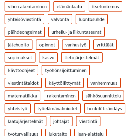
viherrakentaminen
elämänlaatu
itsetuntemus
yhteisöviestintä
valvonta
luontosuhde
päihdeongelmat
urheilu- ja liikuntaseurat
jätehuolto
opinnot
vanhustyö
yrittäjät
sopimukset
kasvu
tietojärjestelmät
käyttöohjeet
työhönsijoittuminen
viestintätaidot
käyttöliittymät
vanhemmuus
matematiikka
rakentaminen
sähkösuunnittelu
yhteistyö
työelämävalmiudet
henkilöbrändäys
laatujärjestelmät
johtajat
viestintä
työturvallisuus
lukutaito
lean-ajattelu