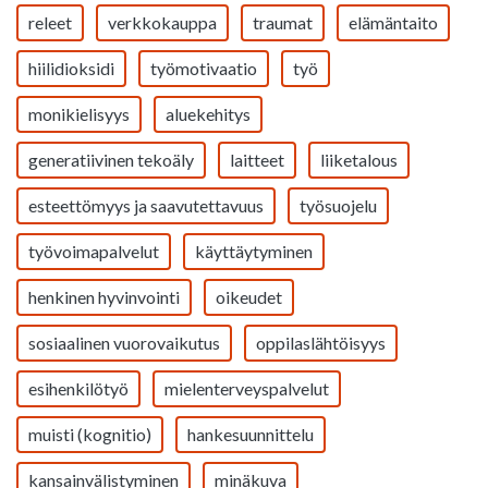
releet
verkkokauppa
traumat
elämäntaito
hiilidioksidi
työmotivaatio
työ
monikielisyys
aluekehitys
generatiivinen tekoäly
laitteet
liiketalous
esteettömyys ja saavutettavuus
työsuojelu
työvoimapalvelut
käyttäytyminen
henkinen hyvinvointi
oikeudet
sosiaalinen vuorovaikutus
oppilaslähtöisyys
esihenkilötyö
mielenterveyspalvelut
muisti (kognitio)
hankesuunnittelu
kansainvälistyminen
minäkuva