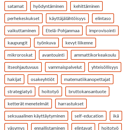
satamat
hyödyntäminen
kehittäminen
perhekeskukset
käyttäjälähtöisyys
elintaso
vaikuttaminen
Etelä-Pohjanmaa
improvisointi
kaupungit
työnkuva
kevyt liikenne
mikroroskat
avantouinti
ammattikorkeakoulu
itseohjautuvuus
vammaispalvelut
yhteisöllisyys
hakijat
osakeyhtiöt
matematiikanopettajat
strategiatyö
hoitotyö
bruttokansantuote
ketterät menetelmät
harrastukset
seksuaalinen käyttäytyminen
self-education
ikä
väsymys
ennallistaminen
elintavat
hoitotyö