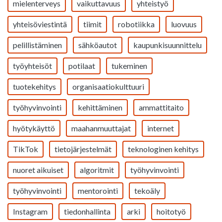
mielenterveys
vaikuttavuus
yhteistyö
yhteisöviestintä
tiimit
robotiikka
luovuus
pelillistäminen
sähköautot
kaupunkisuunnittelu
työyhteisöt
potilaat
tukeminen
tuotekehitys
organisaatiokulttuuri
työhyvinvointi
kehittäminen
ammattitaito
hyötykäyttö
maahanmuuttajat
internet
TikTok
tietojärjestelmät
teknologinen kehitys
nuoret aikuiset
algoritmit
työhyvinvointi
työhyvinvointi
mentorointi
tekoäly
Instagram
tiedonhallinta
arki
hoitotyö