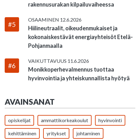
rakennusurakan kilpailuvaiheessa
OSAAMINEN
12.6.2026
#5
Hiilineutraalit, oikeudenmukaiset ja
kokonaiskestävät energiayhteisöt Etelä-
Pohjanmaalla
VAIKUTTAVUUS
11.6.2026
#6
Monikkoperhevalmennus tuottaa
hyvinvointia ja yhteiskunnallista hyötyä
AVAINSANAT
opiskelijat
ammattikorkeakoulut
hyvinvointi
kehittäminen
yritykset
johtaminen