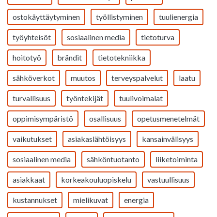
ostokäyttäytyminen
työllistyminen
tuulienergia
työyhteisöt
sosiaalinen media
tietoturva
hoitotyö
brändit
tietotekniikka
sähköverkot
muutos
terveyspalvelut
laatu
turvallisuus
työntekijät
tuulivoimalat
oppimisympäristö
osallisuus
opetusmenetelmät
vaikutukset
asiakaslähtöisyys
kansainvälisyys
sosiaalinen media
sähköntuotanto
liiketoiminta
asiakkaat
korkeakouluopiskelu
vastuullisuus
kustannukset
mielikuvat
energia