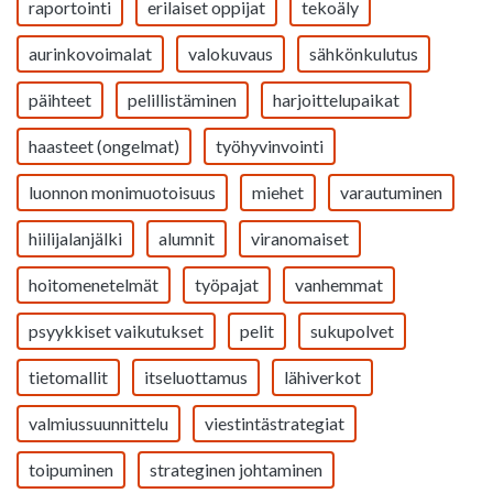
raportointi
erilaiset oppijat
tekoäly
aurinkovoimalat
valokuvaus
sähkönkulutus
päihteet
pelillistäminen
harjoittelupaikat
haasteet (ongelmat)
työhyvinvointi
luonnon monimuotoisuus
miehet
varautuminen
hiilijalanjälki
alumnit
viranomaiset
hoitomenetelmät
työpajat
vanhemmat
psyykkiset vaikutukset
pelit
sukupolvet
tietomallit
itseluottamus
lähiverkot
valmiussuunnittelu
viestintästrategiat
toipuminen
strateginen johtaminen