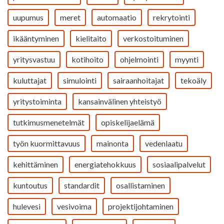
uupumus
meret
automaatio
rekrytointi
ikääntyminen
kielitaito
verkostoituminen
yritysvastuu
kotihoito
ohjelmointi
myynti
kuluttajat
simulointi
sairaanhoitajat
tekoäly
yritystoiminta
kansainvälinen yhteistyö
tutkimusmenetelmät
opiskelijaelämä
työn kuormittavuus
mainonta
vedenlaatu
kehittäminen
energiatehokkuus
sosiaalipalvelut
kuntoutus
standardit
osallistaminen
hulevesi
vesivoima
projektijohtaminen