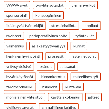
WWW-sivut
työyhteisötaidot
viemäriverkot
sponsorointi
koneoppiminen
ikääntyvät työntekijät
stressinhallinta
oppilaat
ravinteet
perioperatiivinen hoito
työntekijät
valmennus
asiakastyytyväisyys
kunnat
henkinen hyvinvointi
prosessit
lastenneuvolat
yritysyhteistyö
brändit
salasanat
hyvät käytännöt
hinnankorotus
taiteellinen työ
talvimerenkulku
insinöörit
kunta-ala
monialainen yhteistyö
käyttäjäkokemus
jätteet
ylellisyystavarat
ammatillinen kehitys