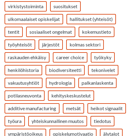
virkistystoiminta
suositukset
ulkomaalaiset opiskelijat
hallitukset (yhteisöt)
tentit
sosiaaliset ongelmat
kokemustieto
työyhteisöt
järjestöt
kolmas sektori
raskauden ehkäisy
career choice
työkyky
henkilöhistoria
biodiversiteetti
tekonivelet
vakuutusyhtiöt
hydrologia
palkanlaskenta
potilasneuvonta
kehityskeskustelut
additive manufacturing
metsät
heikot signaalit
työura
yhteiskunnallinen muutos
tiedotus
ympäristöoikeus
opiskelumotivaatio
älytalot