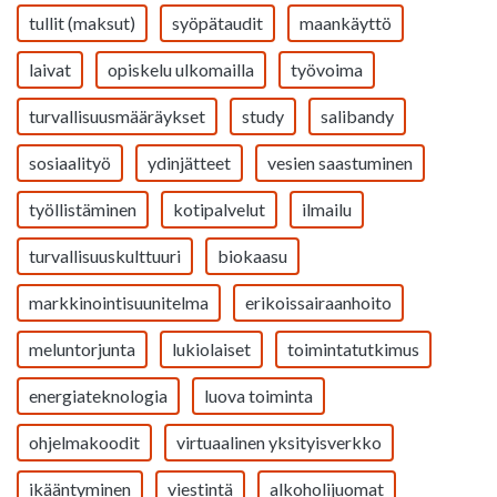
tullit (maksut)
syöpätaudit
maankäyttö
laivat
opiskelu ulkomailla
työvoima
turvallisuusmääräykset
study
salibandy
sosiaalityö
ydinjätteet
vesien saastuminen
työllistäminen
kotipalvelut
ilmailu
turvallisuuskulttuuri
biokaasu
markkinointisuunitelma
erikoissairaanhoito
meluntorjunta
lukiolaiset
toimintatutkimus
energiateknologia
luova toiminta
ohjelmakoodit
virtuaalinen yksityisverkko
ikääntyminen
viestintä
alkoholijuomat