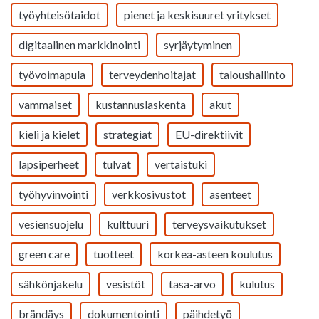
työyhteisötaidot
pienet ja keskisuuret yritykset
digitaalinen markkinointi
syrjäytyminen
työvoimapula
terveydenhoitajat
taloushallinto
vammaiset
kustannuslaskenta
akut
kieli ja kielet
strategiat
EU-direktiivit
lapsiperheet
tulvat
vertaistuki
työhyvinvointi
verkkosivustot
asenteet
vesiensuojelu
kulttuuri
terveysvaikutukset
green care
tuotteet
korkea-asteen koulutus
sähkönjakelu
vesistöt
tasa-arvo
kulutus
brändäys
dokumentointi
päihdetyö