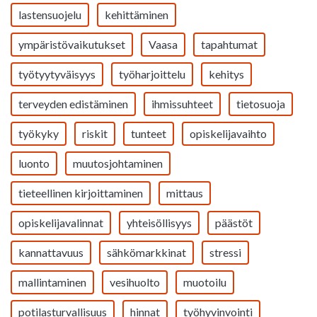
lastensuojelu
kehittäminen
ympäristövaikutukset
Vaasa
tapahtumat
työtyytyväisyys
työharjoittelu
kehitys
terveyden edistäminen
ihmissuhteet
tietosuoja
työkyky
riskit
tunteet
opiskelijavaihto
luonto
muutosjohtaminen
tieteellinen kirjoittaminen
mittaus
opiskelijavalinnat
yhteisöllisyys
päästöt
kannattavuus
sähkömarkkinat
stressi
mallintaminen
vesihuolto
muotoilu
potilasturvallisuus
hinnat
työhyvinvointi