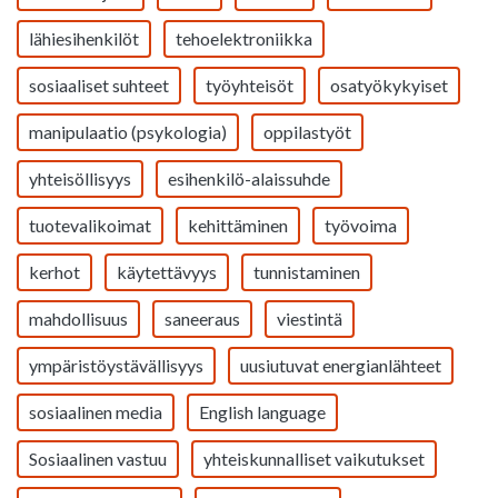
lähiesihenkilöt
tehoelektroniikka
sosiaaliset suhteet
työyhteisöt
osatyökykyiset
manipulaatio (psykologia)
oppilastyöt
yhteisöllisyys
esihenkilö-alaissuhde
tuotevalikoimat
kehittäminen
työvoima
kerhot
käytettävyys
tunnistaminen
mahdollisuus
saneeraus
viestintä
ympäristöystävällisyys
uusiutuvat energianlähteet
sosiaalinen media
English language
Sosiaalinen vastuu
yhteiskunnalliset vaikutukset