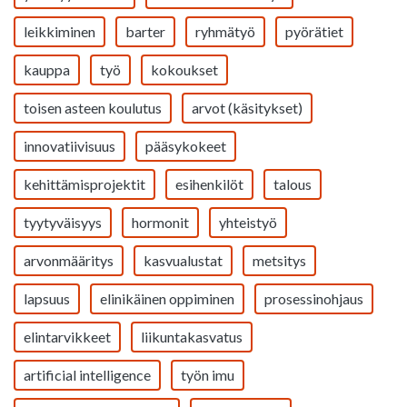
leikkiminen
barter
ryhmätyö
pyörätiet
kauppa
työ
kokoukset
toisen asteen koulutus
arvot (käsitykset)
innovatiivisuus
pääsykokeet
kehittämisprojektit
esihenkilöt
talous
tyytyväisyys
hormonit
yhteistyö
arvonmääritys
kasvualustat
metsitys
lapsuus
elinikäinen oppiminen
prosessinohjaus
elintarvikkeet
liikuntakasvatus
artificial intelligence
työn imu