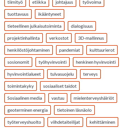
tiimityö
etiikka
johtajuus
työvoima
tuottavuus
ikääntyneet
tieteellinen julkaisutoiminta
dialogisuus
projektinhallinta
verkostot
3D-mallinnus
henkilöstöjohtaminen
pandemiat
kulttuurierot
sosionomit
työhyvinvointi
henkinen hyvinvointi
hyvinvointialueet
tulvasuojelu
terveys
toimintakyky
sosiaaliset taidot
Sosiaalinen media
vastuu
mielenterveyshäiriöt
geoterminen energia
tietoinen läsnäolo
työterveyshuolto
viihdetaiteilijat
kehittäminen