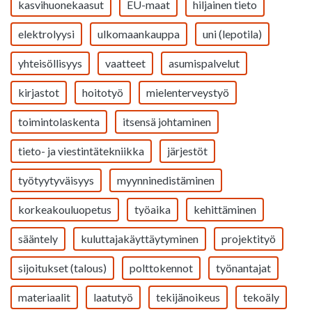
kasvihuonekaasut
EU-maat
hiljainen tieto
elektrolyysi
ulkomaankauppa
uni (lepotila)
yhteisöllisyys
vaatteet
asumispalvelut
kirjastot
hoitotyö
mielenterveystyö
toimintolaskenta
itsensä johtaminen
tieto- ja viestintätekniikka
järjestöt
työtyytyväisyys
myynninedistäminen
korkeakouluopetus
työaika
kehittäminen
sääntely
kuluttajakäyttäytyminen
projektityö
sijoitukset (talous)
polttokennot
työnantajat
materiaalit
laatutyö
tekijänoikeus
tekoäly