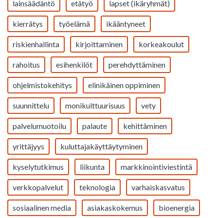
lainsäädäntö
etätyö
lapset (ikäryhmät)
kierrätys
työelämä
ikääntyneet
riskienhallinta
kirjoittaminen
korkeakoulut
rahoitus
esihenkilöt
perehdyttäminen
ohjelmistokehitys
elinikäinen oppiminen
suunnittelu
monikulttuurisuus
vety
palvelumuotoilu
palaute
kehittäminen
yrittäjyys
kuluttajakäyttäytyminen
kyselytutkimus
liikunta
markkinointiviestintä
verkkopalvelut
teknologia
varhaiskasvatus
sosiaalinen media
asiakaskokemus
bioenergia