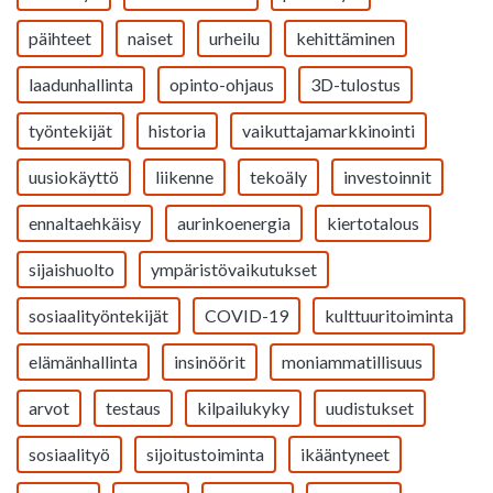
päihteet
naiset
urheilu
kehittäminen
laadunhallinta
opinto-ohjaus
3D-tulostus
työntekijät
historia
vaikuttajamarkkinointi
uusiokäyttö
liikenne
tekoäly
investoinnit
ennaltaehkäisy
aurinkoenergia
kiertotalous
sijaishuolto
ympäristövaikutukset
sosiaalityöntekijät
COVID-19
kulttuuritoiminta
elämänhallinta
insinöörit
moniammatillisuus
arvot
testaus
kilpailukyky
uudistukset
sosiaalityö
sijoitustoiminta
ikääntyneet