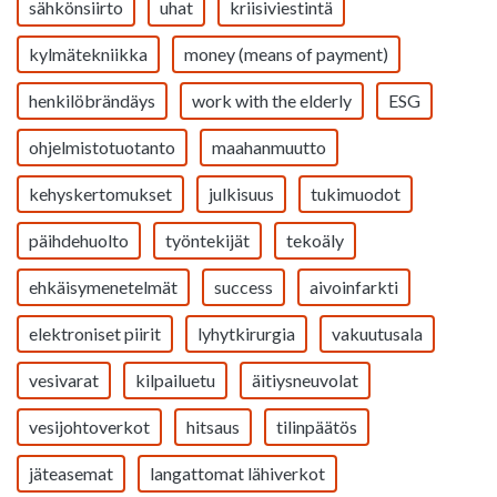
sähkönsiirto
uhat
kriisiviestintä
kylmätekniikka
money (means of payment)
henkilöbrändäys
work with the elderly
ESG
ohjelmistotuotanto
maahanmuutto
kehyskertomukset
julkisuus
tukimuodot
päihdehuolto
työntekijät
tekoäly
ehkäisymenetelmät
success
aivoinfarkti
elektroniset piirit
lyhytkirurgia
vakuutusala
vesivarat
kilpailuetu
äitiysneuvolat
vesijohtoverkot
hitsaus
tilinpäätös
jäteasemat
langattomat lähiverkot