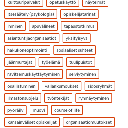
kulttuuripalvelut
opetuskäyttö
näytelmät
itsesäätely (psykologia)
opiskelijatarinat
ihminen
apuvälineet
tapaustutkimus
asiantuntijaorganisaatiot
yksityisyys
hakukoneoptimointi
sosiaaliset suhteet
jäänmurtajat
työelämä
tuulipuistot
ravitsemuskäyttäytyminen
selviytyminen
osallistuminen
vallankumoukset
sidosryhmät
ilmastonsuojelu
työntekijät
ryhmäytyminen
pyöräily
muovi
course of life
kansainväliset opiskelijat
organisaatiomuutokset