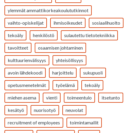
ylemmät ammattikorkeakoulututkinnot
vaihto-opiskelijat
ihmisoikeudet
sosiaalihuolto
tekoäly
henkilöstö
sulautettu tietotekniikka
tavoitteet
osaamisen johtaminen
kulttuurienvälisyys
yhteisöllisyys
avoin lähdekoodi
harjoittelu
sukupuoli
opetusmenetelmät
työelämä
tekoäly
miehen asema
vienti
toimeentulo
itsetunto
kesätyö
nuorisotyö
neuvolat
recruitment of employees
toimintamallit