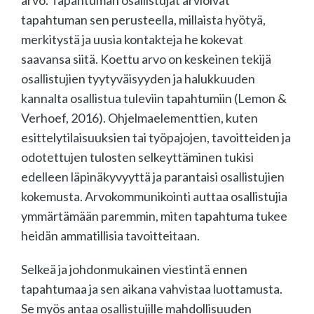
tapahtuman sen perusteella, millaista hyötyä,
merkitystä ja uusia kontakteja he kokevat
saavansa siitä. Koettu arvo on keskeinen tekijä
osallistujien tyytyväisyyden ja halukkuuden
kannalta osallistua tuleviin tapahtumiin (Lemon &
Verhoef, 2016). Ohjelmaelementtien, kuten
esittelytilaisuuksien tai työpajojen, tavoitteiden ja
odotettujen tulosten selkeyttäminen tukisi
edelleen läpinäkyvyyttä ja parantaisi osallistujien
kokemusta. Arvokommunikointi auttaa osallistujia
ymmärtämään paremmin, miten tapahtuma tukee
heidän ammatillisia tavoitteitaan.
Selkeä ja johdonmukainen viestintä ennen
tapahtumaa ja sen aikana vahvistaa luottamusta.
Se myös antaa osallistujille mahdollisuuden