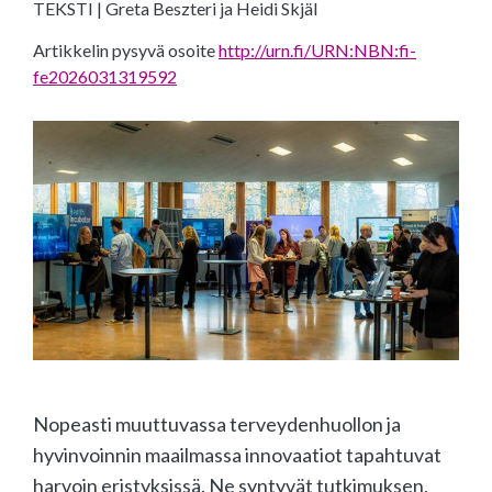
TEKSTI | Greta Beszteri ja Heidi Skjäl
Artikkelin pysyvä osoite
http://urn.fi/URN:NBN:fi-
fe2026031319592
Nopeasti muuttuvassa terveydenhuollon ja
hyvinvoinnin maailmassa innovaatiot tapahtuvat
harvoin eristyksissä. Ne syntyvät tutkimuksen,