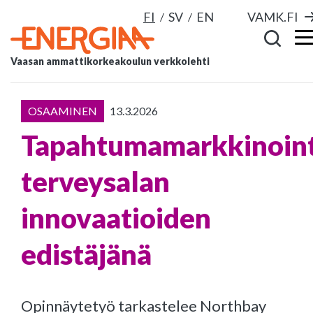
FI
SV
EN
VAMK.FI
Vaasan ammattikorkeakoulun verkkolehti
OSAAMINEN
13.3.2026
Tapahtumamarkkinoint
terveysalan
innovaatioiden
edistäjänä
Opinnäytetyö tarkastelee Northbay