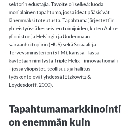
sektorin edustajia. Tavoite oli selkeä: luoda
monialainen tapahtuma, jossa ideat pääsisivät
lähemmäksi toteutusta. Tapahtuma järjestettiin
yhteistyössä keskeisten toimijoiden, kuten Aalto-
yliopiston ja Helsingin ja Uudenmaan
sairaanhoitopiirin (HUS) sekä Sosiaali-ja
Terveysministeriön (STM), kanssa. Tästä
käytetään nimitystä Triple Helix – innovaatiomalli
– jossa yliopistot, teollisuus ja hallitus
työskentelevät yhdessä (Etzkowitz &
Leydesdorff, 2000).
Tapahtumamarkkinointi
on enemmän kuin