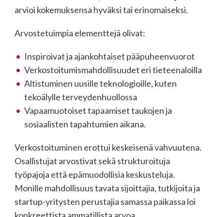
arvioi kokemuksensa hyväksi tai erinomaiseksi.
Arvostetuimpia elementtejä olivat:
Inspiroivat ja ajankohtaiset pääpuheenvuorot
Verkostoitumismahdollisuudet eri tieteenaloilla
Altistuminen uusille teknologioille, kuten
tekoälylle terveydenhuollossa
Vapaamuotoiset tapaamiset taukojen ja
sosiaalisten tapahtumien aikana.
Verkostoituminen erottui keskeisenä vahvuutena.
Osallistujat arvostivat sekä strukturoituja
työpajoja että epämuodollisia keskusteluja.
Monille mahdollisuus tavata sijoittajia, tutkijoita ja
startup-yritysten perustajia samassa paikassa loi
konkreettista ammatillista arvoa.