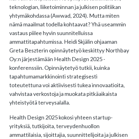
teknologian, liiketoiminnan ja julkisen politiikan
yhtymäkohdassa (Awwad, 2024). Mutta miten
nämä maailmat todella kohtaavat? Yhä useammin
vastaus piilee hyvin suunnitelluissa
ammattitapahtumissa. Heidi Skjälin ohjaaman
Greta Beszterin opinnäytetyö keskittyy Northbay
Oy:n järjestämään Health Design 2025 -
konferenssiin. Opinnäytetyö tutkii, kuinka
tapahtumamarkkinointi strategisesti
toteutettuna voi aktiivisesti tukea innovaatioita,
vahvistaa verkostoja ja muokata pitkäaikaista
yhteistyötä terveysalalla.
Health Design 2025 kokosi yhteen startup-
yrityksiä, tutkijoita, terveydenhuollon
ammattilaisia, sijoittajia, suunnittelijoita ja julkisen