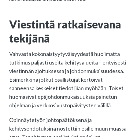
Viestintä ratkaisevana
tekijänä
Vahvasta kokonaistyytyväisyydestä huolimatta
tutkimus paljasti useita kehitysalueita – erityisesti
viestinnän ajoituksessa ja johdonmukaisuudessa.
Esimerkkinä jotkut osallistujat kertoivat
saaneensa keskeiset tiedot liian myöhään. Toiset
huomasivat epäjohdonmukaisuuksia painetun
ohjelman ja verkkosivustopäivitysten välillä.
Opinnäytetyön johtopäätöksenä ja
kehitysehdotuksina nostettiin esille muun muassa
arvo. Tapahtuman osallistujat arvioivat