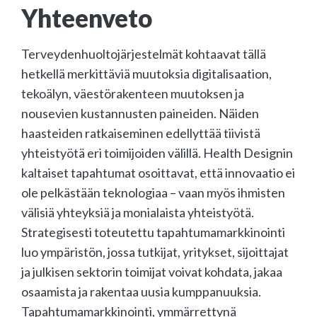
Yhteenveto
Terveydenhuoltojärjestelmät kohtaavat tällä
hetkellä merkittäviä muutoksia digitalisaation,
tekoälyn, väestörakenteen muutoksen ja
nousevien kustannusten paineiden. Näiden
haasteiden ratkaiseminen edellyttää tiivistä
yhteistyötä eri toimijoiden välillä. Health Designin
kaltaiset tapahtumat osoittavat, että innovaatio ei
ole pelkästään teknologiaa – vaan myös ihmisten
välisiä yhteyksiä ja monialaista yhteistyötä.
Strategisesti toteutettu tapahtumamarkkinointi
luo ympäristön, jossa tutkijat, yritykset, sijoittajat
ja julkisen sektorin toimijat voivat kohdata, jakaa
osaamista ja rakentaa uusia kumppanuuksia.
Tapahtumamarkkinointi, ymmärrettynä