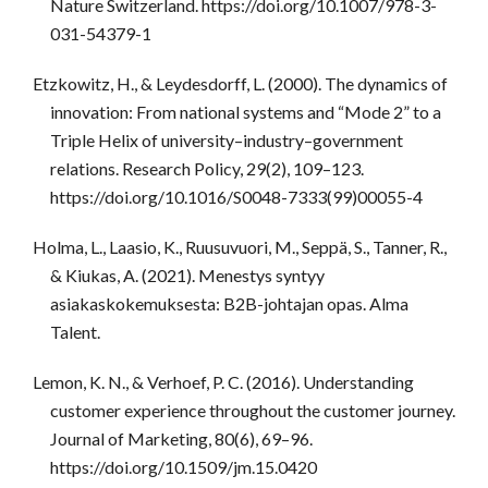
Nature Switzerland. https://doi.org/10.1007/978-3-
031-54379-1
Etzkowitz, H., & Leydesdorff, L. (2000). The dynamics of
innovation: From national systems and “Mode 2” to a
Triple Helix of university–industry–government
relations. Research Policy, 29(2), 109–123.
https://doi.org/10.1016/S0048-7333(99)00055-4
Holma, L., Laasio, K., Ruusuvuori, M., Seppä, S., Tanner, R.,
& Kiukas, A. (2021). Menestys syntyy
asiakaskokemuksesta: B2B-johtajan opas. Alma
Talent.
Lemon, K. N., & Verhoef, P. C. (2016). Understanding
customer experience throughout the customer journey.
Journal of Marketing, 80(6), 69–96.
https://doi.org/10.1509/jm.15.0420