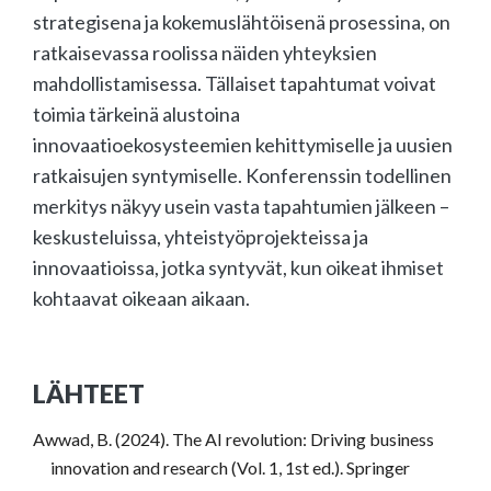
strategisena ja kokemuslähtöisenä prosessina, on
ratkaisevassa roolissa näiden yhteyksien
mahdollistamisessa. Tällaiset tapahtumat voivat
toimia tärkeinä alustoina
innovaatioekosysteemien kehittymiselle ja uusien
ratkaisujen syntymiselle. Konferenssin todellinen
merkitys näkyy usein vasta tapahtumien jälkeen –
keskusteluissa, yhteistyöprojekteissa ja
innovaatioissa, jotka syntyvät, kun oikeat ihmiset
kohtaavat oikeaan aikaan.
LÄHTEET
Awwad, B. (2024). The AI revolution: Driving business
innovation and research (Vol. 1, 1st ed.). Springer