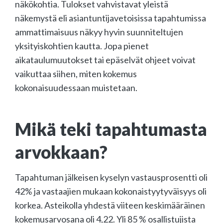
näkökohtia. Tulokset vahvistavat yleistä
näkemystä eli asiantuntijavetoisissa tapahtumissa
ammattimaisuus näkyy hyvin suunniteltujen
yksityiskohtien kautta. Jopa pienet
aikataulumuutokset tai epäselvät ohjeet voivat
vaikuttaa siihen, miten kokemus
kokonaisuudessaan muistetaan.
Mikä teki tapahtumasta
arvokkaan?
Tapahtuman jälkeisen kyselyn vastausprosentti oli
42% ja vastaajien mukaan kokonaistyytyväisyys oli
korkea. Asteikolla yhdestä viiteen keskimääräinen
kokemusarvosana oli 4,22. Yli 85 % osallistujista