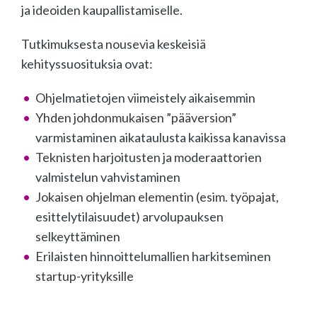
ja ideoiden kaupallistamiselle.
Tutkimuksesta nousevia keskeisiä
kehityssuosituksia ovat:
Ohjelmatietojen viimeistely aikaisemmin
Yhden johdonmukaisen ”pääversion”
varmistaminen aikataulusta kaikissa kanavissa
Teknisten harjoitusten ja moderaattorien
valmistelun vahvistaminen
Jokaisen ohjelman elementin (esim. työpajat,
esittelytilaisuudet) arvolupauksen
selkeyttäminen
Erilaisten hinnoittelumallien harkitseminen
startup-yrityksille