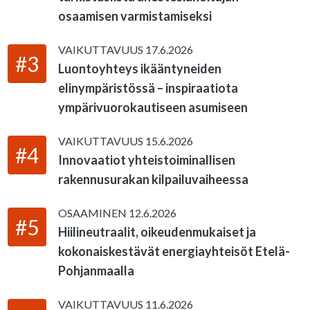
osaamisen varmistamiseksi
VAIKUTTAVUUS
17.6.2026
#3
Luontoyhteys ikääntyneiden
elinympäristössä – inspiraatiota
ympärivuorokautiseen asumiseen
VAIKUTTAVUUS
15.6.2026
#4
Innovaatiot yhteistoiminallisen
rakennusurakan kilpailuvaiheessa
OSAAMINEN
12.6.2026
#5
Hiilineutraalit, oikeudenmukaiset ja
kokonaiskestävät energiayhteisöt Etelä-
Pohjanmaalla
VAIKUTTAVUUS
11.6.2026