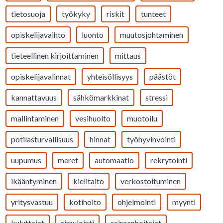
tietosuoja
työkyky
riskit
tunteet
opiskelijavaihto
luonto
muutosjohtaminen
tieteellinen kirjoittaminen
mittaus
opiskelijavalinnat
yhteisöllisyys
päästöt
kannattavuus
sähkömarkkinat
stressi
mallintaminen
vesihuolto
muotoilu
potilasturvallisuus
hinnat
työhyvinvointi
uupumus
meret
automaatio
rekrytointi
ikääntyminen
kielitaito
verkostoituminen
yritysvastuu
kotihoito
ohjelmointi
myynti
kuluttajat
simulointi
sairaanhoitajat