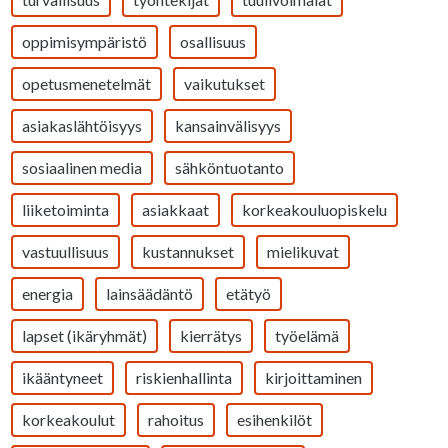
oppimisympäristö
osallisuus
opetusmenetelmät
vaikutukset
asiakaslähtöisyys
kansainvälisyys
sosiaalinen media
sähköntuotanto
liiketoiminta
asiakkaat
korkeakouluopiskelu
vastuullisuus
kustannukset
mielikuvat
energia
lainsäädäntö
etätyö
lapset (ikäryhmät)
kierrätys
työelämä
ikääntyneet
riskienhallinta
kirjoittaminen
korkeakoulut
rahoitus
esihenkilöt