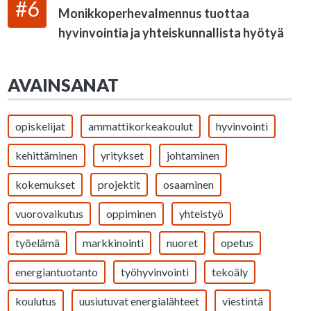
#6
Monikkoperhevalmennus tuottaa
hyvinvointia ja yhteiskunnallista hyötyä
AVAINSANAT
opiskelijat
ammattikorkeakoulut
hyvinvointi
kehittäminen
yritykset
johtaminen
kokemukset
projektit
osaaminen
vuorovaikutus
oppiminen
yhteistyö
työelämä
markkinointi
nuoret
opetus
energiantuotanto
työhyvinvointi
tekoäly
koulutus
uusiutuvat energialähteet
viestintä