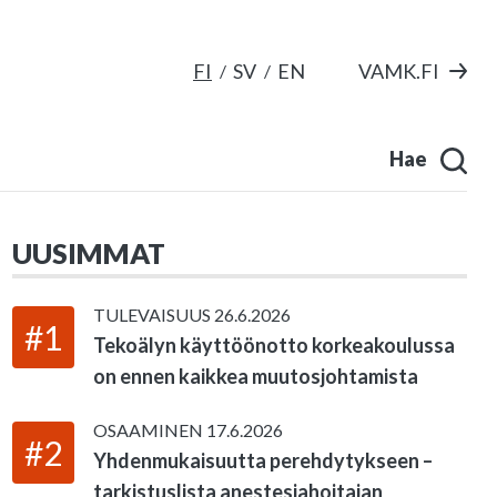
FI
SV
EN
VAMK.FI
Hae
UUSIMMAT
TULEVAISUUS
26.6.2026
#1
Tekoälyn käyttöönotto korkeakoulussa
on ennen kaikkea muutosjohtamista
OSAAMINEN
17.6.2026
#2
Yhdenmukaisuutta perehdytykseen –
tarkistuslista anestesiahoitajan