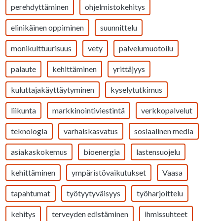
perehdyttäminen
ohjelmistokehitys
elinikäinen oppiminen
suunnittelu
monikulttuurisuus
vety
palvelumuotoilu
palaute
kehittäminen
yrittäjyys
kuluttajakäyttäytyminen
kyselytutkimus
liikunta
markkinointiviestintä
verkkopalvelut
teknologia
varhaiskasvatus
sosiaalinen media
asiakaskokemus
bioenergia
lastensuojelu
kehittäminen
ympäristövaikutukset
Vaasa
tapahtumat
työtyytyväisyys
työharjoittelu
kehitys
terveyden edistäminen
ihmissuhteet