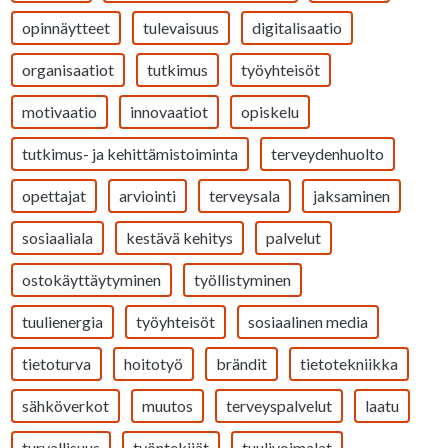
opinnäytteet
tulevaisuus
digitalisaatio
organisaatiot
tutkimus
työyhteisöt
motivaatio
innovaatiot
opiskelu
tutkimus- ja kehittämistoiminta
terveydenhuolto
opettajat
arviointi
terveysala
jaksaminen
sosiaaliala
kestävä kehitys
palvelut
ostokäyttäytyminen
työllistyminen
tuulienergia
työyhteisöt
sosiaalinen media
tietoturva
hoitotyö
brändit
tietotekniikka
sähköverkot
muutos
terveyspalvelut
laatu
turvallisuus
työntekijät
tuulivoimalat