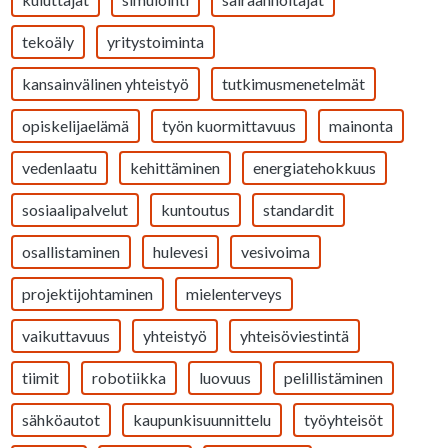
tekoäly
yritystoiminta
kansainvälinen yhteistyö
tutkimusmenetelmät
opiskelijaelämä
työn kuormittavuus
mainonta
vedenlaatu
kehittäminen
energiatehokkuus
sosiaalipalvelut
kuntoutus
standardit
osallistaminen
hulevesi
vesivoima
projektijohtaminen
mielenterveys
vaikuttavuus
yhteistyö
yhteisöviestintä
tiimit
robotiikka
luovuus
pelillistäminen
sähköautot
kaupunkisuunnittelu
työyhteisöt