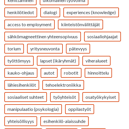
kehittäminen
ulkomainen työvoima
henkilötiedot
dialogi
experiences (knowledge)
access to employment
kiinteistönvälittäjät
sähkömagneettinen yhteensopivuus
sosiaaliohjaajat
torium
yritysneuvonta
pätevyys
työttömyys
lapset (ikäryhmät)
viheralueet
kauko-ohjaus
autot
robotit
hinnoittelu
lähiesihenkilöt
tehoelektroniikka
sosiaaliset suhteet
työyhteisöt
osatyökykyiset
manipulaatio (psykologia)
oppilastyöt
yhteisöllisyys
esihenkilö-alaissuhde