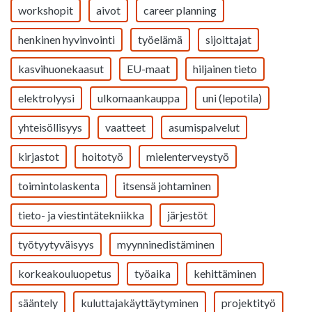
workshopit
aivot
career planning
henkinen hyvinvointi
työelämä
sijoittajat
kasvihuonekaasut
EU-maat
hiljainen tieto
elektrolyysi
ulkomaankauppa
uni (lepotila)
yhteisöllisyys
vaatteet
asumispalvelut
kirjastot
hoitotyö
mielenterveystyö
toimintolaskenta
itsensä johtaminen
tieto- ja viestintätekniikka
järjestöt
työtyytyväisyys
myynninedistäminen
korkeakouluopetus
työaika
kehittäminen
sääntely
kuluttajakäyttäytyminen
projektityö