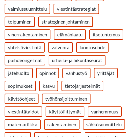
valmiussuunnittelu
viestintästrategiat
toipuminen
strateginen johtaminen
viherrakentaminen
elämänlaatu
itsetuntemus
yhteisöviestintä
valvonta
luontosuhde
päihdeongelmat
urheilu- ja liikuntaseurat
jätehuolto
opinnot
vanhustyö
yrittäjät
sopimukset
kasvu
tietojärjestelmät
käyttöohjeet
työhönsijoittuminen
viestintätaidot
käyttöliittymät
vanhemmuus
matematiikka
rakentaminen
sähkösuunnittelu