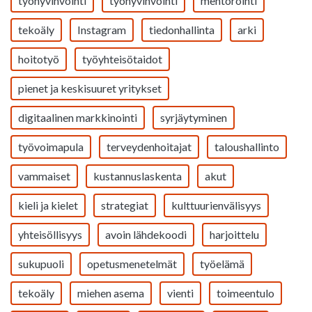
työhyvinvointi
työhyvinvointi
mentorointi
tekoäly
Instagram
tiedonhallinta
arki
hoitotyö
työyhteisötaidot
pienet ja keskisuuret yritykset
digitaalinen markkinointi
syrjäytyminen
työvoimapula
terveydenhoitajat
taloushallinto
vammaiset
kustannuslaskenta
akut
kieli ja kielet
strategiat
kulttuurienvälisyys
yhteisöllisyys
avoin lähdekoodi
harjoittelu
sukupuoli
opetusmenetelmät
työelämä
tekoäly
miehen asema
vienti
toimeentulo