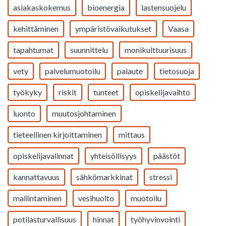
asiakaskokemus
bioenergia
lastensuojelu
kehittäminen
ympäristövaikutukset
Vaasa
tapahtumat
suunnittelu
monikulttuurisuus
vety
palvelumuotoilu
palaute
tietosuoja
työkyky
riskit
tunteet
opiskelijavaihto
luonto
muutosjohtaminen
tieteellinen kirjoittaminen
mittaus
opiskelijavalinnat
yhteisöllisyys
päästöt
kannattavuus
sähkömarkkinat
stressi
mallintaminen
vesihuolto
muotoilu
potilasturvallisuus
hinnat
työhyvinvointi