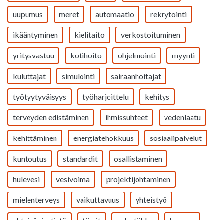
uupumus
meret
automaatio
rekrytointi
ikääntyminen
kielitaito
verkostoituminen
yritysvastuu
kotihoito
ohjelmointi
myynti
kuluttajat
simulointi
sairaanhoitajat
työtyytyväisyys
työharjoittelu
kehitys
terveyden edistäminen
ihmissuhteet
vedenlaatu
kehittäminen
energiatehokkuus
sosiaalipalvelut
kuntoutus
standardit
osallistaminen
hulevesi
vesivoima
projektijohtaminen
mielenterveys
vaikuttavuus
yhteistyö