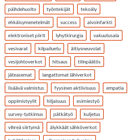
päihdehuolto
työntekijät
tekoäly
ehkäisymenetelmät
success
aivoinfarkti
elektroniset piirit
lyhytkirurgia
vakuutusala
vesivarat
kilpailuetu
äitiysneuvolat
vesijohtoverkot
hitsaus
tilinpäätös
jäteasemat
langattomat lähiverkot
lisäävä valmistus
fyysinen aktiivisuus
empatia
oppimistyylit
hiljaisuus
esimiestyö
survey-tutkimus
pätkätyö
kuljetus
vihreä siirtymä
älykkäät sähköverkot