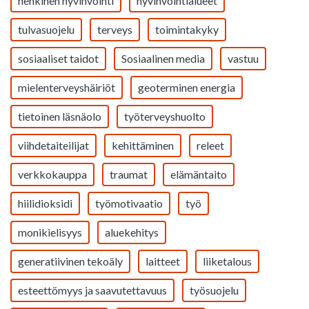
henkinen hyvinvointi
hyvinvointialueet
tulvasuojelu
terveys
toimintakyky
sosiaaliset taidot
Sosiaalinen media
vastuu
mielenterveyshäiriöt
geoterminen energia
tietoinen läsnäolo
työterveyshuolto
viihdetaiteilijat
kehittäminen
releet
verkkokauppa
traumat
elämäntaito
hiilidioksidi
työmotivaatio
työ
monikielisyys
aluekehitys
generatiivinen tekoäly
laitteet
liiketalous
esteettömyys ja saavutettavuus
työsuojelu