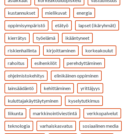
asiakkaat
korkeakouluopiskelu
vastuullisuus
kustannukset
mielikuvat
energia
oppimisympäristö
etätyö
lapset (ikäryhmät)
kierrätys
työelämä
ikääntyneet
riskienhallinta
kirjoittaminen
korkeakoulut
rahoitus
esihenkilöt
perehdyttäminen
ohjelmistokehitys
elinikäinen oppiminen
lainsäädäntö
kehittäminen
yrittäjyys
kuluttajakäyttäytyminen
kyselytutkimus
liikunta
markkinointiviestintä
verkkopalvelut
teknologia
varhaiskasvatus
sosiaalinen media