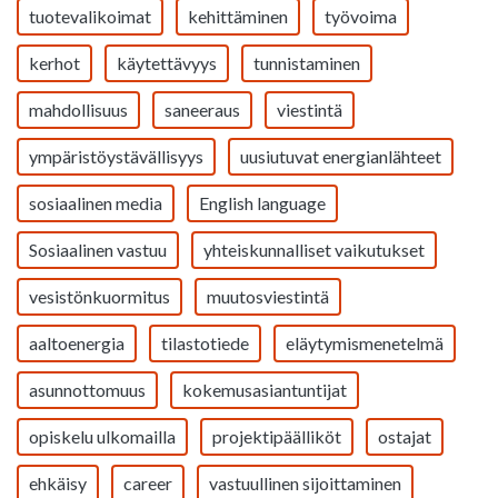
tuotevalikoimat
kehittäminen
työvoima
kerhot
käytettävyys
tunnistaminen
mahdollisuus
saneeraus
viestintä
ympäristöystävällisyys
uusiutuvat energianlähteet
sosiaalinen media
English language
Sosiaalinen vastuu
yhteiskunnalliset vaikutukset
vesistönkuormitus
muutosviestintä
aaltoenergia
tilastotiede
eläytymismenetelmä
asunnottomuus
kokemusasiantuntijat
opiskelu ulkomailla
projektipäälliköt
ostajat
ehkäisy
career
vastuullinen sijoittaminen