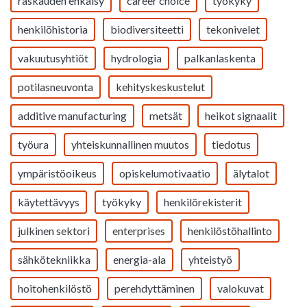
raskauden ehkäisy
career choice
työkyky
henkilöhistoria
biodiversiteetti
tekonivelet
vakuutusyhtiöt
hydrologia
palkanlaskenta
potilasneuvonta
kehityskeskustelut
additive manufacturing
metsät
heikot signaalit
työura
yhteiskunnallinen muutos
tiedotus
ympäristöoikeus
opiskelumotivaatio
älytalot
käytettävyys
työkyky
henkilörekisterit
julkinen sektori
enterprises
henkilöstöhallinto
sähkötekniikka
energia-ala
yhteistyö
hoitohenkilöstö
perehdyttäminen
valokuvat