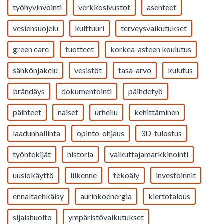
työhyvinvointi
verkkosivustot
asenteet
vesiensuojelu
kulttuuri
terveysvaikutukset
green care
tuotteet
korkea-asteen koulutus
sähkönjakelu
vesistöt
tasa-arvo
kulutus
brändäys
dokumentointi
päihdetyö
päihteet
naiset
urheilu
kehittäminen
laadunhallinta
opinto-ohjaus
3D-tulostus
työntekijät
historia
vaikuttajamarkkinointi
uusiokäyttö
liikenne
tekoäly
investoinnit
ennaltaehkäisy
aurinkoenergia
kiertotalous
sijaishuolto
ympäristövaikutukset