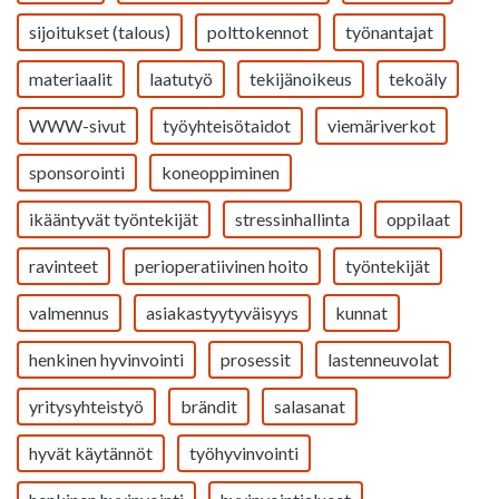
sijoitukset (talous)
polttokennot
työnantajat
materiaalit
laatutyö
tekijänoikeus
tekoäly
WWW-sivut
työyhteisötaidot
viemäriverkot
sponsorointi
koneoppiminen
ikääntyvät työntekijät
stressinhallinta
oppilaat
ravinteet
perioperatiivinen hoito
työntekijät
valmennus
asiakastyytyväisyys
kunnat
henkinen hyvinvointi
prosessit
lastenneuvolat
yritysyhteistyö
brändit
salasanat
hyvät käytännöt
työhyvinvointi