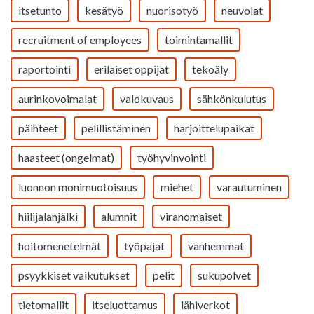
itsetunto
kesätyö
nuorisotyö
neuvolat
recruitment of employees
toimintamallit
raportointi
erilaiset oppijat
tekoäly
aurinkovoimalat
valokuvaus
sähkönkulutus
päihteet
pelillistäminen
harjoittelupaikat
haasteet (ongelmat)
työhyvinvointi
luonnon monimuotoisuus
miehet
varautuminen
hiilijalanjälki
alumnit
viranomaiset
hoitomenetelmät
työpajat
vanhemmat
psyykkiset vaikutukset
pelit
sukupolvet
tietomallit
itseluottamus
lähiverkot