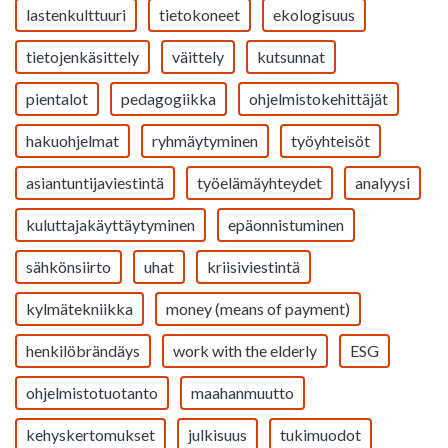
lastenkulttuuri
tietokoneet
ekologisuus
tietojenkäsittely
väittely
kutsunnat
pientalot
pedagogiikka
ohjelmistokehittäjät
hakuohjelmat
ryhmäytyminen
työyhteisöt
asiantuntijaviestintä
työelämäyhteydet
analyysi
kuluttajakäyttäytyminen
epäonnistuminen
sähkönsiirto
uhat
kriisiviestintä
kylmätekniikka
money (means of payment)
henkilöbrändäys
work with the elderly
ESG
ohjelmistotuotanto
maahanmuutto
kehyskertomukset
julkisuus
tukimuodot