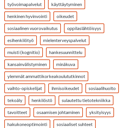
työvoimapalvelut
käyttäytyminen
henkinen hyvinvointi
oikeudet
sosiaalinen vuorovaikutus
oppilaslähtöisyys
esihenkilötyö
mielenterveyspalvelut
muisti (kognitio)
hankesuunnittelu
kansainvälistyminen
minäkuva
ylemmät ammattikorkeakoulututkinnot
vaihto-opiskelijat
ihmisoikeudet
sosiaalihuolto
tekoäly
henkilöstö
sulautettu tietotekniikka
tavoitteet
osaamisen johtaminen
yksityisyys
hakukoneoptimointi
sosiaaliset suhteet