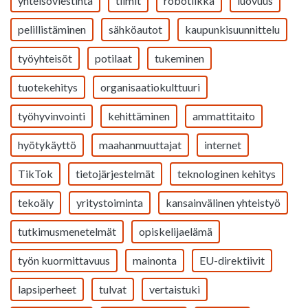
yhteisöviestintä
tiimit
robotiikka
luovuus
pelillistäminen
sähköautot
kaupunkisuunnittelu
työyhteisöt
potilaat
tukeminen
tuotekehitys
organisaatiokulttuuri
työhyvinvointi
kehittäminen
ammattitaito
hyötykäyttö
maahanmuuttajat
internet
TikTok
tietojärjestelmät
teknologinen kehitys
tekoäly
yritystoiminta
kansainvälinen yhteistyö
tutkimusmenetelmät
opiskelijaelämä
työn kuormittavuus
mainonta
EU-direktiivit
lapsiperheet
tulvat
vertaistuki