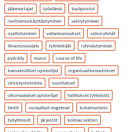
jäänmurtajat
työelämä
tuulipuistot
ravitsemuskäyttäytyminen
selviytyminen
osallistuminen
vallankumoukset
sidosryhmät
ilmastonsuojelu
työntekijät
ryhmäytyminen
pyöräily
muovi
course of life
kansainväliset opiskelijat
organisaatiomuutokset
virkistystoiminta
suositukset
ulkomaalaiset opiskelijat
hallitukset (yhteisöt)
tentit
sosiaaliset ongelmat
kokemustieto
työyhteisöt
järjestöt
kolmas sektori