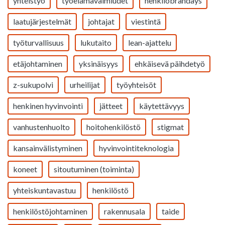
yhteistyö
työelämävalmiudet
henkilöbrändäys
laatujärjestelmät
johtajat
viestintä
työturvallisuus
lukutaito
lean-ajattelu
etäjohtaminen
yksinäisyys
ehkäisevä päihdetyö
z-sukupolvi
urheilijat
työyhteisöt
henkinen hyvinvointi
jätteet
käytettävyys
vanhustenhuolto
hoitohenkilöstö
stigmat
kansainvälistyminen
hyvinvointiteknologia
koneet
sitoutuminen (toiminta)
yhteiskuntavastuu
henkilöstö
henkilöstöjohtaminen
rakennusala
taide