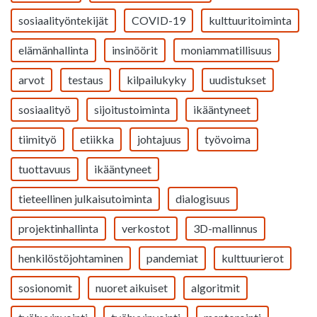
sosiaalityöntekijät
COVID-19
kulttuuritoiminta
elämänhallinta
insinöörit
moniammatillisuus
arvot
testaus
kilpailukyky
uudistukset
sosiaalityö
sijoitustoiminta
ikääntyneet
tiimityö
etiikka
johtajuus
työvoima
tuottavuus
ikääntyneet
tieteellinen julkaisutoiminta
dialogisuus
projektinhallinta
verkostot
3D-mallinnus
henkilöstöjohtaminen
pandemiat
kulttuurierot
sosionomit
nuoret aikuiset
algoritmit