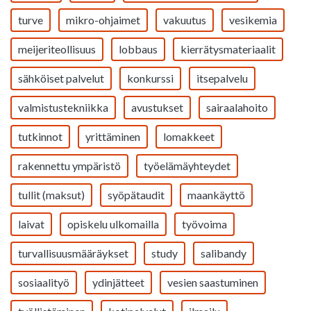
turve
mikro-ohjaimet
vakuutus
vesikemia
meijeriteollisuus
lobbaus
kierrätysmateriaalit
sähköiset palvelut
konkurssi
itsepalvelu
valmistustekniikka
avustukset
sairaalahoito
tutkinnot
yrittäminen
lomakkeet
rakennettu ympäristö
työelämäyhteydet
tullit (maksut)
syöpätaudit
maankäyttö
laivat
opiskelu ulkomailla
työvoima
turvallisuusmääräykset
study
salibandy
sosiaalityö
ydinjätteet
vesien saastuminen