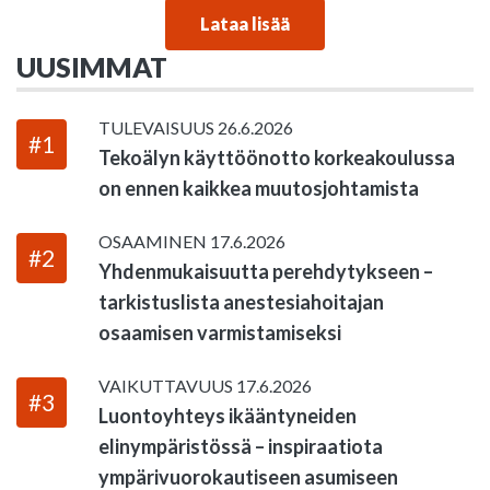
Lataa lisää
UUSIMMAT
TULEVAISUUS
26.6.2026
#1
Tekoälyn käyttöönotto korkeakoulussa
on ennen kaikkea muutosjohtamista
OSAAMINEN
17.6.2026
#2
Yhdenmukaisuutta perehdytykseen –
tarkistuslista anestesiahoitajan
osaamisen varmistamiseksi
VAIKUTTAVUUS
17.6.2026
#3
Luontoyhteys ikääntyneiden
elinympäristössä – inspiraatiota
ympärivuorokautiseen asumiseen