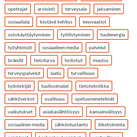
opettajat
arviointi
terveysala
jaksaminen
sosiaaliala
kestävä kehitys
innovaatiot
ostokäyttäytyminen
työllistyminen
tuulienergia
työyhteisöt
sosiaalinen media
palvelut
brändit
tietoturva
hoitotyö
muutos
terveyspalvelut
laatu
turvallisuus
työntekijät
tuulivoimalat
tietotekniikka
sähköverkot
osallisuus
opetusmenetelmät
vaikutukset
asiakaslähtöisyys
kansainvälisyys
sosiaalinen media
sähköntuotanto
liiketoiminta