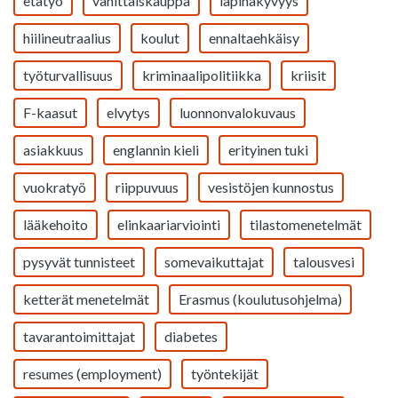
etätyö
vähittäiskauppa
läpinäkyvyys
hiilineutraalius
koulut
ennaltaehkäisy
työturvallisuus
kriminaalipolitiikka
kriisit
F-kaasut
elvytys
luonnonvalokuvaus
asiakkuus
englannin kieli
erityinen tuki
vuokratyö
riippuvuus
vesistöjen kunnostus
lääkehoito
elinkaariarviointi
tilastomenetelmät
pysyvät tunnisteet
somevaikuttajat
talousvesi
ketterät menetelmät
Erasmus (koulutusohjelma)
tavarantoimittajat
diabetes
resumes (employment)
työntekijät