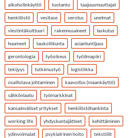
alkoholinkäyttö
tuotanto
taajuusmuuttajat
henkilöstö
vesitase
verotus
unelmat
viestintäkulttuuri
rakennusaineet
laskutus
huumeet
taukoliikunta
asiantuntijuus
gerontologia
työoikeus
työilmapiiri
tekijyys
tutkimustyö
logistiikka
osallistava johtaminen
kaavoitus (maankäyttö)
sähkönlaatu
työmarkkinat
kansainväliset yritykset
henkilöstöhankinta
working life
yhdyskuntajätteet
kehittäminen
ydinvoimalat
psykiatrinen hoito
tekstiilit