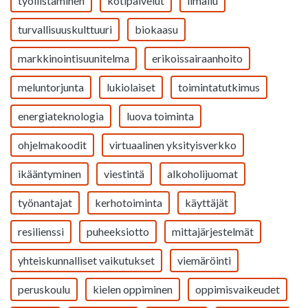
työllistäminen
kotipalvelut
ilmailu
turvallisuuskulttuuri
biokaasu
markkinointisuunitelma
erikoissairaanhoito
meluntorjunta
lukiolaiset
toimintatutkimus
energiateknologia
luova toiminta
ohjelmakoodit
virtuaalinen yksityisverkko
ikääntyminen
viestintä
alkoholijuomat
työnantajat
kerhotoiminta
käyttäjät
resilienssi
puheeksiotto
mittajärjestelmät
yhteiskunnalliset vaikutukset
viemäröinti
peruskoulu
kielen oppiminen
oppimisvaikeudet