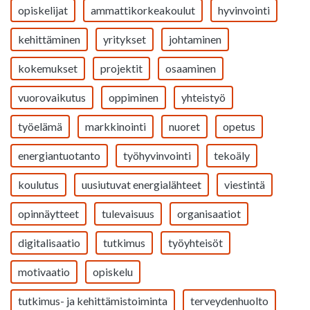
opiskelijat
ammattikorkeakoulut
hyvinvointi
kehittäminen
yritykset
johtaminen
kokemukset
projektit
osaaminen
vuorovaikutus
oppiminen
yhteistyö
työelämä
markkinointi
nuoret
opetus
energiantuotanto
työhyvinvointi
tekoäly
koulutus
uusiutuvat energialähteet
viestintä
opinnäytteet
tulevaisuus
organisaatiot
digitalisaatio
tutkimus
työyhteisöt
motivaatio
opiskelu
tutkimus- ja kehittämistoiminta
terveydenhuolto