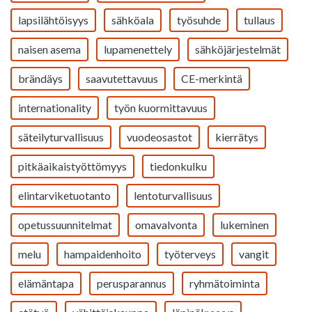
lapsilähtöisyys
sähköala
työsuhde
tullaus
naisen asema
lupamenettely
sähköjärjestelmät
brändäys
saavutettavuus
CE-merkintä
internationality
työn kuormittavuus
säteilyturvallisuus
vuodeosastot
kierrätys
pitkäaikaistyöttömyys
tiedonkulku
elintarviketuotanto
lentoturvallisuus
opetussuunnitelmat
omavalvonta
lukeminen
melu
hampaidenhoito
työterveys
vangit
elämäntapa
perusparannus
ryhmätoiminta