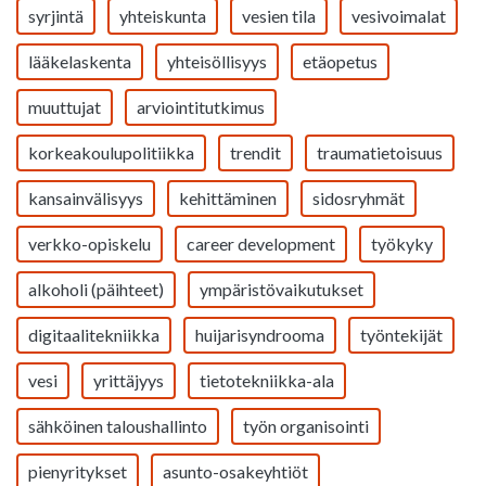
syrjintä
yhteiskunta
vesien tila
vesivoimalat
lääkelaskenta
yhteisöllisyys
etäopetus
muuttujat
arviointitutkimus
korkeakoulupolitiikka
trendit
traumatietoisuus
kansainvälisyys
kehittäminen
sidosryhmät
verkko-opiskelu
career development
työkyky
alkoholi (päihteet)
ympäristövaikutukset
digitaalitekniikka
huijarisyndrooma
työntekijät
vesi
yrittäjyys
tietotekniikka-ala
sähköinen taloushallinto
työn organisointi
pienyritykset
asunto-osakeyhtiöt